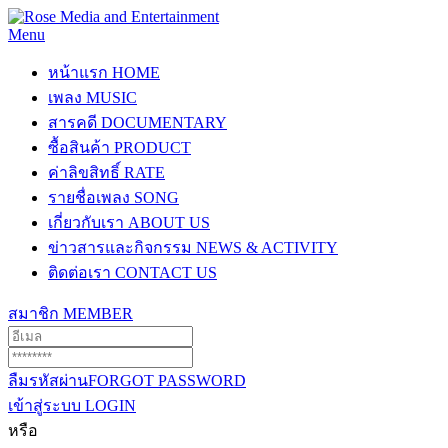
Menu
หน้าแรก
HOME
เพลง
MUSIC
สารคดี
DOCUMENTARY
ซื้อสินค้า
PRODUCT
ค่าลิขสิทธิ์
RATE
รายชื่อเพลง
SONG
เกี่ยวกับเรา
ABOUT US
ข่าวสารและกิจกรรม
NEWS & ACTIVITY
ติดต่อเรา
CONTACT US
สมาชิก
MEMBER
ลืมรหัสผ่าน
FORGOT PASSWORD
เข้าสู่ระบบ
LOGIN
หรือ