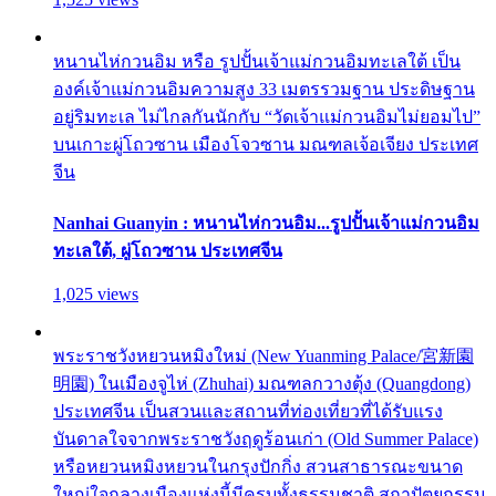
หนานไห่กวนอิม หรือ รูปปั้นเจ้าแม่กวนอิมทะเลใต้ เป็น
องค์เจ้าแม่กวนอิมความสูง 33 เมตรรวมฐาน ประดิษฐาน
อยู่ริมทะเล ไม่ไกลกันนักกับ “วัดเจ้าแม่กวนอิมไม่ยอมไป”
บนเกาะผู่โถวซาน เมืองโจวซาน มณฑลเจ้อเจียง ประเทศ
จีน
Nanhai Guanyin : หนานไห่กวนอิม...รูปปั้นเจ้าแม่กวนอิม
ทะเลใต้, ผู่โถวซาน ประเทศจีน
1,025 views
พระราชวังหยวนหมิงใหม่ (New Yuanming Palace/宮新園
明園) ในเมืองจูไห่ (Zhuhai) มณฑลกวางตุ้ง (Quangdong)
ประเทศจีน เป็นสวนและสถานที่ท่องเที่ยวที่ได้รับแรง
บันดาลใจจากพระราชวังฤดูร้อนเก่า (Old Summer Palace)
หรือหยวนหมิงหยวนในกรุงปักกิ่ง สวนสาธารณะขนาด
ใหญ่ใจกลางเมืองแห่งนี้มีครบทั้งธรรมชาติ สถาปัตยกรรม