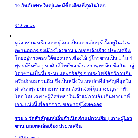
10 อันดับพระใหญ่และมีชื่อเสียงที่สุดในโลก
942 views
ผู่โถวซาน หรือ เกาะผู่โถว เป็นเกาะเล็กๆ ที่ตั้งอยู่ในส่วน
ตะวันออกของเมืองโจวซาน มณฑลเจ้อเจียง ประเทศจีน
โดยอยู่ทางตอนใต้ของนครเซี่ยงไฮ้ ผู่โถวซานเป็น 1 ใน 4
พุทธคีรีหรือภูเขาศักดิ์สิทธิ์ของจีน ชาวพุทธจีนเชื่อกันว่าผู่
โถวซานเป็นที่ประทับและตรัสรู้ของพระโพธิสัตว์กวนอิม
หรือเจ้าแม่กวนอิม ซึ่งเป็นหนึ่งในเทพเจ้าที่สำคัญที่สุดใน
ศาสนาพุทธนิกายมหายาน ดังนั้นจึงมีผู้แสวงบุญจากทั่ว
โลก โดยเฉพาะผู้ที่ศรัทธาในเจ้าแม่กวนอิมเดินทางมาที่
เกาะแห่งนี้เพื่อสักการะขอพรอยู่โดยตลอด
รวม 5 วัดสำคัญแห่งถิ่นกำเนิดเจ้าแม่กวนอิม | เกาะผู่โถว
ซาน มณฑลเจ้อเจียง ประเทศจีน
1,525 views