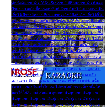
พ่อส่งเงินสามพัน ให้ฉันเรียนราม ได้อีกสักสามพัน ฉันคง
บ๊าย บาย จะไปซื้อกางเกงยีนส์ ลีวายส์มาใส่ เพราะเราเป็น
เด็กใต้ ลีวายส์อย่างเดียว อยากจะโชว์ถึงหิวโซ เด็กใต้ก็ไม่
หวั่น ตกตัวละหลายพัน กัดฟันซื้อมา ให้เด็กเทพเหลียวมอง
และต้องรู้ว่า เด็กใต้ไม่ธรรมดา แต่สุดยอด เดินโยกย้ายเย
ยวน กวนโอ๊ยพอได้ เพราะว่านุ่งลีวายส์ ตัวใหม่ใส่มา เดิน
เข้ามหาลัย จิ๊กโก๊มองหน้า ท่าจะมีปัญหา ไม่พอใจ ได้เป็น
เรื่องแน่นอน แต่ฉันไม่หวั่น เลยแหลงใต้ถามมัน ว่ามัน
พรั่นพรือ มันตอบว่าไม่พรื่อ เปลี่ยนเป็นยิ้มให้ เจอะเด็กใต้
ด้วยกัน ก็เลยรอด สุดยอด สุดยอด สุดยอด มันสุดยอด สุด
ยอด สุดยอด สุดยอด มันสุดยอด แอบหลงรักสาวราม ที่พัก
ห้องเช่า เธอผิวขาวผมยาว ปากแดงแหลงกลาง ถูกสเป็ก
จริงเธอ อยู่ห้องข้างข้าง อยากเข้าไปแหลงกลาง กลัว
ทองแดง กลับจากรามมาเจอ เธอมาซื้อข้าว แต่ก่อนนั้น
สองเรา เจอะกันครั้งใด เธอไม่เคยไยดี คราวนี้เธอยิ้มให้
ต้องให้ใส่ลีวายส์ สุดยอด สุดยอด มันสุดยอด มันสุดยอด
มันสุดยอด มันสุดยอด มันสุดยอด มันสุดยอด มันสุดยอด
มันสุดยอด มันสุดยอด มันสุดยอด มันสุดยอด มันสุดยอด