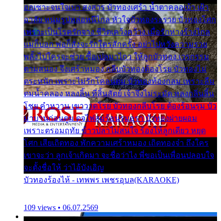
ออเซาะจนใจเบา สงสาร บัวทองเศร้า น้ำตาคลอเบ้า เฝ้า
อาลัย หนุ่มรูปหล่อหนีไกล หัวใจบัวทองระรวย บัวทองโศก
เพราะเป็นโรครักจาง ชีวิตเคว้งคว้าง เมื่อรักห่างร้างไกล
แม่ก็บอก พ่อก็สั่งจะรักใครสักครั้ง อย่าไปหวังความรวย
พลั้งไปใครจะช่วย ซื้อเปลมาไกว ให้ลูกบัวทอง เวรกรรม
ตามสนอง จึงเศร้าหมอง กลีบบัวทองต้องโรย บัวทองไม่
ตระหนัก เพราะไม่รักโคลนตม บัวทองท้องกลม เพราะลืม
ตมน้ำคลอง หลงลิ้น ที่สิ้นสัตย์ เจ้าจึงไม่ระมัด หลงกลิ่นลิ้น
โชย คำหวาน เขาวาดโรย บัวทองกลีบโรย ต้องร้อนรุม บัว
มาบานก่อนตูม ดุจไฟสุมร้อนรุมอุรา บัวทองผ่ายผอม
เพราะตรอมฤทัย ข้าวปลาไม่สนใจ ร้องไห้ลูกเดียว หยุด
โศก เสียเถิดทอง พักความเศร้าหมอง เถิดทองจ๋า ถึงใคร
เขาจะว่า ลูกเจ้าเกิดมา จะชื่อว่าไง พี่ขอเป็นเพื่อนปลอบใจ
จะตั้งชื่อให้ ว่าไอ้บังเอิญ
บัวทองร้องไห้ - เทพพร เพชรอุบล(KARAOKE)
109 views • 06.07.2569