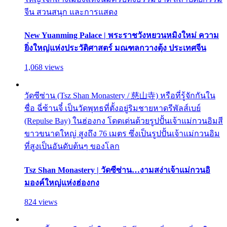
จีน สวนสนุก และการแสดง
New Yuanming Palace | พระราชวังหยวนหมิงใหม่ ความ
ยิ่งใหญ่แห่งประวัติศาสตร์ มณฑลกวางตุ้ง ประเทศจีน
1,068 views
วัดซีซ่าน (Tsz Shan Monastery / 慈山寺) หรือที่รู้จักกันใน
ชื่อ ฉี่ซ้านจี๋ เป็นวัดพุทธที่ตั้งอยู่ริมชายหาดรีพัลส์เบย์
(Repulse Bay) ในฮ่องกง โดดเด่นด้วยรูปปั้นเจ้าแม่กวนอิมสี
ขาวขนาดใหญ่ สูงถึง 76 เมตร ซึ่งเป็นรูปปั้นเจ้าแม่กวนอิม
ที่สูงเป็นอันดับต้นๆ ของโลก
Tsz Shan Monastery | วัดซีซ่าน…งามสง่าเจ้าแม่กวนอิ
มองค์ใหญ่แห่งฮ่องกง
824 views