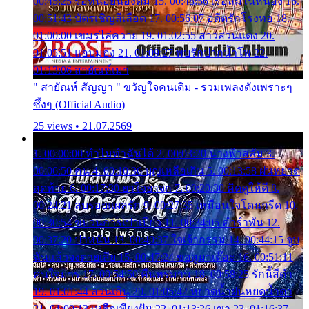
00:45:25 รอหน่อยน้องติ๋ม 15. 00:48:56 เรือล่มในหนอง 16.
00:51:43 บัตรเชิญสีเลือด 17. 00:56:07 อดีตรักโรงทอ 18.
01:00:00 เขมรไล่ควาย 19. 01:02:55 สาวสวนแตง 20.
01:05:51 แอบมอง 21. 01:09:27 พบรักปากน้ำโพ 22.
01:13:06 สายัณห์เมา
" สายัณห์ สัญญา " ขวัญใจคนเดิม - รวมเพลงดังเพราะๆ
ซึ้งๆ (Official Audio)
25 views • 21.07.2569
1. 00:00:00 ทำไมทำฉันได้ 2. 00:03:20 นางฟ้าสลัม 3.
00:06:50 คน 4. 00:10:36 บุญเหลือเกิน 5. 00:13:58 ฝนหยาด
สุดท้าย 6. 00:17:30 ยาใจยาจก 7. 00:20:30 คิดดูให้ดี 8.
00:24:21 ลบรอยแผลรัก 9. 00:27:35 เหมือนใจโดนกรีด 10.
00:30:54 ขบวนการเปาเปียว 11. 00:34:05 คำรำพัน 12.
00:37:20 ปาหนัน 13. 00:40:37 ใจเจ้ากรรม 14. 00:44:15 จูบ
ฉันแล้วจงตายเสีย 15. 00:47:24 ขอสูมาเต๊อะ 16. 00:51:11
คนใจมาร 17. 00:54:50 คืนทรมาน 18. 00:58:25 รักนี้สีดำ
19. 01:01:44 ส่วนเกิน 20. 01:05:42 หยาดน้ำฝนหยดน้ำตา
21. 01:09:13 เหลือเพียงฝัน 22. 01:13:26 เขา 23. 01:16:37