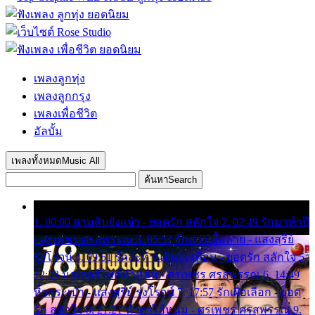
เพลงลูกทุ่ง
เพลงลูกกรุง
เพลงเพื่อชีวิต
อัลบั้ม
เพลงทั้งหมด
Music All
ค้นหา
Search
1. 00:00 สามสิบยังแจ๋ว - ยอดรัก สลักใจ 2. 02:49 รักมาห้าปี
- ศรเพชร ศรสุพรรณ 3. 05:57 รักสาวเสื้อลาย - แสงสุรีย์
รุ่งโรจน์ 4. 09:51 รักสะท้านดินสะเทือน - ยอดรัก สลักใจ 5.
12:23 มอเตอร์ไซค์ทำหล่น - ศรเพชร ศรสุพรรณ 6. 14:49
หิ้วกระเป๋า - แสงสุรีย์ รุ่งโรจน์ 7. 17:57 รักเผื่อเลือก - ยอด
รัก สลักใจ 8. 21:21 น้ำตาไอ้หนุ่ม - ศรเพชร ศรสุพรรณ 9.