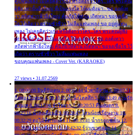
คู่แฟนเพลง ไม่เคยคิดว่าเก่ง หรือดังกว่าใคร..ใคร พระคุณ
ผู้ฟัง เท่านั้นยิ่งใหญ่ ที่เป็นแรงใจ ให้ผมดังมา.. ขอ องค์เท
วา สถิตฟากฟ้ายิ่งใหญ่ คุ้มภัยให้ท่าน เถิดหนา ขอจงเชื่อ
ใจ ไว้เถิดว่า ตราบชั่วชีวา ไม่ลืมแฟนเพลง ขอ อยู่คู่แฟน
เพลง ไม่เคยคิดว่าเก่ง หรือดังกว่าใคร..ใคร พระคุณผู้ฟัง
เท่านั้นยิ่งใหญ่ ที่เป็นแรงใจ ให้ผมดังมา.. ขอ องค์เทวา
สถิตฟากฟ้ายิ่งใหญ่ คุ้มภัยให้ท่าน เถิดหนา ขอจงเชื่อใจ ไว้
เถิดว่า ตราบชั่วชีวา ไม่ลืมแฟนเพลง
ขอบคุณแฟนเพลง - Cover Ver. (KARAOKE)
27 views • 31.07.2569
1. 00:00:00 ยินดีรับเดน 2. 00:03:44 น้ำตาอีสาน 3. 00:07:51
กิ่งทองใบหยก 4. 00:10:35 น้ำนิ่งไหลลึก 5. 00:13:49 ลานรัก
ลานเท 6. 00:17:06 จำใจจาก 7. 00:20:53 คืนฝนตก 8.
00:25:16 น้ำลงเดือนยี่ 9. 00:28:47 โสนน้อยเรือนงาม 10.
00:32:29 ตอไม้ที่ตายแล้ว 11. 00:35:41 น้ำกรดแช่เย็น 12.
00:39:08 อยากฟังซ้ำ 13. 00:42:32 รู้ว่าเขาหลอก 14.