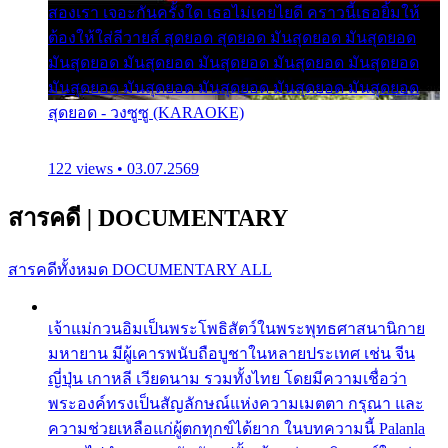
สองเรา เจอะกันครั้งใด เธอไม่เคยไยดี คราวนี้เธอยิ้มให้
ต้องให้ใส่ลีวายส์ สุดยอด สุดยอด มันสุดยอด มันสุดยอด
มันสุดยอด มันสุดยอด มันสุดยอด มันสุดยอด มันสุดยอด
มันสุดยอด มันสุดยอด มันสุดยอด มันสุดยอด มันสุดยอด
สุดยอด - วงซูซู (KARAOKE)
122 views • 03.07.2569
สารคดี
|
DOCUMENTARY
สารคดีทั้งหมด
DOCUMENTARY ALL
เจ้าแม่กวนอิมเป็นพระโพธิสัตว์ในพระพุทธศาสนานิกาย
มหายาน มีผู้เคารพนับถือบูชาในหลายประเทศ เช่น จีน
ญี่ปุ่น เกาหลี เวียดนาม รวมทั้งไทย โดยมีความเชื่อว่า
พระองค์ทรงเป็นสัญลักษณ์แห่งความเมตตา กรุณา และ
ความช่วยเหลือแก่ผู้ตกทุกข์ได้ยาก ในบทความนี้ Palanla