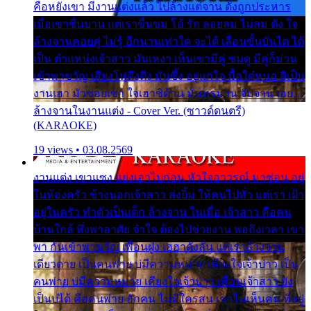
คือหยังเขา มีงานแต่งแล้ว ไปล้างแต่จาน ดั่งถูกประหาร
เมื่อเขาชื่นบาน แต่เราขื่นขม โอ้ รัก ลอยลม ไม่สม ดัง ใจ
ล้างจานคอยคู่ ไม่รู้ อีกนานเท่าใด จะได้ เลื่อนขั้นบันได ได้
เป็น ตำแหน่งเจ้าสาว มันเหงา เห็นเขามีคู่ ซมดู มีคู่ก็ม่วน
เข้าพาขวัญ เสียงโห่ตึงตึง มันซึ้ง อยู่แก่ใจ มื้อใด๋หนอ สิเป็น
งานเฮา มัวซอยเขา ใจเฮาซิด้าน มันทรมาน จับจาน เอย…
ล้างจานในงานแต่ง - Cover Ver. (ซาวด์ดนตรี)
(KARAOKE)
19 views • 03.08.2569
งานแต่ง เขาแซง แย่งเอาไปก่อน หัวใจอาวรณ์ มาซ่อน อยู่
ในห้องครัว ข้างนอกเจ้าสาว ส่งยิ้ม ให้คนไปทั่ว แต่เรา เฝ้า
อยู่ในครัว ทำตัวเป็นเด็ก ล้างจาน ในเมื่อ เจ้าสาว คือคน
บ้านใกล้ พึ่งพาอาศัย จำใจ ต้องไปช่วยงาน พอถึงเวลา เขา
พา กันเข้าพาขวัญ เพื่อนฝูง เฮฮาดังลั่น แต่เราล้างจาน
เดียวดาย เป็นคนพ่าย บ่มีความหมาย เคียงใจเจ้าบ่าว เป็น
คนพ่าย บ่มีความหมาย เคียงใจเจ้าบ่าว เพื่อนเจ้าสาว ยัง
เป็นบ่ได้ คือคนพ่าย ฮักคน ไม่มีใครสน เขาไม่เห็นคน ที่อยู่