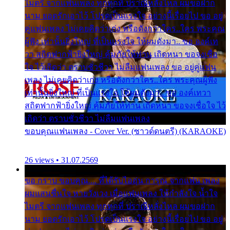
ไมตรี จากแฟนเพลง ทุกทุกที่ ปราณีหลั่งไหล ผมขอฝาก
นาม ยอดรักเอาไว้ โปรดเป็นแรงใจ อย่างนี้เรื่อยไป ขอ อยู่
คู่แฟนเพลง ไม่เคยคิดว่าเก่ง หรือดังกว่าใคร..ใคร พระคุณ
ผู้ฟัง เท่านั้นยิ่งใหญ่ ที่เป็นแรงใจ ให้ผมดังมา.. ขอ องค์เท
วา สถิตฟากฟ้ายิ่งใหญ่ คุ้มภัยให้ท่าน เถิดหนา ขอจงเชื่อ
ใจ ไว้เถิดว่า ตราบชั่วชีวา ไม่ลืมแฟนเพลง ขอ อยู่คู่แฟน
เพลง ไม่เคยคิดว่าเก่ง หรือดังกว่าใคร..ใคร พระคุณผู้ฟัง
เท่านั้นยิ่งใหญ่ ที่เป็นแรงใจ ให้ผมดังมา.. ขอ องค์เทวา
สถิตฟากฟ้ายิ่งใหญ่ คุ้มภัยให้ท่าน เถิดหนา ขอจงเชื่อใจ ไว้
เถิดว่า ตราบชั่วชีวา ไม่ลืมแฟนเพลง
ขอบคุณแฟนเพลง - Cover Ver. (ซาวด์ดนตรี) (KARAOKE)
26 views • 31.07.2569
ขอ กราบ ขอบคุณ.... ที่ได้รับไออุ่น การุณ จากแฟน เพลง
ผมแสนชื่นใจ หายวังเวง เมื่อแฟนเพลง ให้กำลังใจ น้ำใจ
ไมตรี จากแฟนเพลง ทุกทุกที่ ปราณีหลั่งไหล ผมขอฝาก
นาม ยอดรักเอาไว้ โปรดเป็นแรงใจ อย่างนี้เรื่อยไป ขอ อยู่