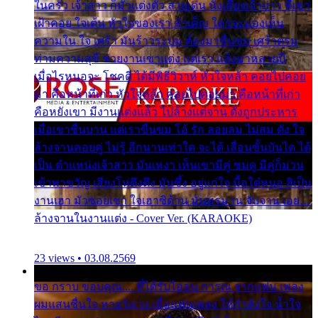
ในครัว เจ้าสาว ก็มัวแต่งตัว สวยเด่น นั่งเคียงเจ้าบ่าว ที่เขา
เฝ้าคอย ใจเต้น หัวใจของเรา ลำเค็ญ ใครจะมองเห็น
ความใน ใจ เศร้า มันร้าวระบม ต้องมาขื่นขม เศร้าตรม
ท่ามความสุขี ช่วยงานเขาแต่ง แต่เรา แล้งมาหลายปี
เมื่อไรหนอจะ โชคดี ได้มีพิธีวิวาห์ หัวใจหล้า คอยไปคอย
มา คือหน้าที่เก่า หัวใจหล้า คอยไปคอยมา คือหน้าที่เก่า
คือหยังเขา มีงานแต่งแล้ว ไปล้างแต่จาน ดั่งถูกประหาร
เมื่อเขาชื่นบาน แต่เราขื่นขม โอ้ รัก ลอยลม ไม่สม ดัง ใจ
ล้างจานคอยคู่ ไม่รู้ อีกนานเท่าใด จะได้ เลื่อนขั้นบันได ได้
เป็น ตำแหน่งเจ้าสาว มันเหงา เห็นเขามีคู่ ซมดู มีคู่ก็ม่วน
เข้าพาขวัญ เสียงโห่ตึงตึง มันซึ้ง อยู่แก่ใจ มื้อใด๋หนอ สิเป็น
งานเฮา มัวซอยเขา ใจเฮาซิด้าน มันทรมาน จับจาน เอย…
ล้างจานในงานแต่ง - Cover Ver. (KARAOKE)
23 views • 03.08.2569
ขอ กราบ ขอบคุณ.... ที่ได้รับไออุ่น การุณ จากแฟน เพลง
ผมแสนชื่นใจ หายวังเวง เมื่อแฟนเพลง ให้กำลังใจ น้ำใจ