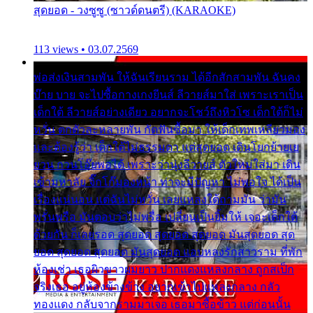
สุดยอด - วงซูซู (ซาวด์ดนตรี) (KARAOKE)
113 views • 03.07.2569
พ่อส่งเงินสามพัน ให้ฉันเรียนราม ได้อีกสักสามพัน ฉันคง
บ๊าย บาย จะไปซื้อกางเกงยีนส์ ลีวายส์มาใส่ เพราะเราเป็น
เด็กใต้ ลีวายส์อย่างเดียว อยากจะโชว์ถึงหิวโซ เด็กใต้ก็ไม่
หวั่น ตกตัวละหลายพัน กัดฟันซื้อมา ให้เด็กเทพเหลียวมอง
และต้องรู้ว่า เด็กใต้ไม่ธรรมดา แต่สุดยอด เดินโยกย้ายเย
ยวน กวนโอ๊ยพอได้ เพราะว่านุ่งลีวายส์ ตัวใหม่ใส่มา เดิน
เข้ามหาลัย จิ๊กโก๊มองหน้า ท่าจะมีปัญหา ไม่พอใจ ได้เป็น
เรื่องแน่นอน แต่ฉันไม่หวั่น เลยแหลงใต้ถามมัน ว่ามัน
พรั่นพรือ มันตอบว่าไม่พรื่อ เปลี่ยนเป็นยิ้มให้ เจอะเด็กใต้
ด้วยกัน ก็เลยรอด สุดยอด สุดยอด สุดยอด มันสุดยอด สุด
ยอด สุดยอด สุดยอด มันสุดยอด แอบหลงรักสาวราม ที่พัก
ห้องเช่า เธอผิวขาวผมยาว ปากแดงแหลงกลาง ถูกสเป็ก
จริงเธอ อยู่ห้องข้างข้าง อยากเข้าไปแหลงกลาง กลัว
ทองแดง กลับจากรามมาเจอ เธอมาซื้อข้าว แต่ก่อนนั้น