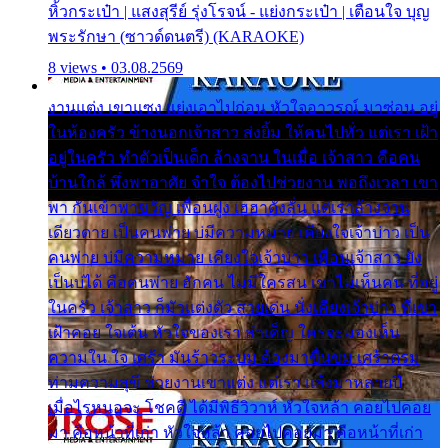
หิ้วกระเป๋า | แสงสุรีย์ รุ่งโรจน์ - แย่งกระเป๋า | เตือนใจ บุญ
พระรักษา (ซาวด์ดนตรี) (KARAOKE)
8 views • 03.08.2569
งานแต่ง เขาแซง แย่งเอาไปก่อน หัวใจอาวรณ์ มาซ่อน อยู่
ในห้องครัว ข้างนอกเจ้าสาว ส่งยิ้ม ให้คนไปทั่ว แต่เรา เฝ้า
อยู่ในครัว ทำตัวเป็นเด็ก ล้างจาน ในเมื่อ เจ้าสาว คือคน
บ้านใกล้ พึ่งพาอาศัย จำใจ ต้องไปช่วยงาน พอถึงเวลา เขา
พา กันเข้าพาขวัญ เพื่อนฝูง เฮฮาดังลั่น แต่เราล้างจาน
เดียวดาย เป็นคนพ่าย บ่มีความหมาย เคียงใจเจ้าบ่าว เป็น
คนพ่าย บ่มีความหมาย เคียงใจเจ้าบ่าว เพื่อนเจ้าสาว ยัง
เป็นบ่ได้ คือคนพ่าย ฮักคน ไม่มีใครสน เขาไม่เห็นคน ที่อยู่
ในครัว เจ้าสาว ก็มัวแต่งตัว สวยเด่น นั่งเคียงเจ้าบ่าว ที่เขา
เฝ้าคอย ใจเต้น หัวใจของเรา ลำเค็ญ ใครจะมองเห็น
ความใน ใจ เศร้า มันร้าวระบม ต้องมาขื่นขม เศร้าตรม
ท่ามความสุขี ช่วยงานเขาแต่ง แต่เรา แล้งมาหลายปี
เมื่อไรหนอจะ โชคดี ได้มีพิธีวิวาห์ หัวใจหล้า คอยไปคอย
มา คือหน้าที่เก่า หัวใจหล้า คอยไปคอยมา คือหน้าที่เก่า