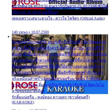
ขอรักคืน 24. 01:19:56 คนเรารักกันยาก 25. 01:23:06 หัวใจ
เถื่อน 26. 01:26:45 อยู่เพื่อลูก
เพลงเพราะเสนาะดวงใจ - ดาวใจ ไพจิตร (Official Audio)
140 views • 10.07.2569
ไม่เคยรักใครแน่หรือ อยากเชื่อถือก็ไม่กล้า ติ๋มใช่คนสวย
ตรึงใจ ติ๋มใช่งามซึ้งตรึงตรา พี่หรือจะมาหมายร่วมชีวี ก็
คนเขาลืออื้อฉาว ว่าสาวๆรุมตอมพี่ ติ๋มอยากรับรักเหมือน
กัน แต่หวั่นจะช้ำดวงฤดี กลัวแฟนของพี่ชี้หน้าด่าทอ ก็คน
ชื่อต๋อยต้อยตุ้มตุ๋ยต่าย พี่ยังลืมได้ง่ายๆเลยหนอ แค่ตัวเรา
สาวบ้านนา แสนจะซอมซ่อ ขืนรักขืนรอคงช้ำสักวัน ถ้า
จริงเหมือนคำพร่ำเฉลย พี่อย่าเฉยรีบมาหมั้น ถ้าพี่สู่ขอ
ตามธรรมเนียม ติ๋มจะเตรียมรับเกลียวสัมพันธ์ ผิดหวังไม่
หวั่นขอยอมได้เคียง
รักติ๋มแน่หรือ - หงษ์ทอง ดาวอุดร (ซาวด์ดนตรี)
(KARAOKE)