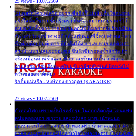
25 views • 10.07.2569
ไม่เคยรักใครแน่หรือ อยากเชื่อถือก็ไม่กล้า ติ๋มใช่คนสวย
ตรึงใจ ติ๋มใช่งามซึ้งตรึงตรา พี่หรือจะมาหมายร่วมชีวี ก็
คนเขาลืออื้อฉาว ว่าสาวๆรุมตอมพี่ ติ๋มอยากรับรักเหมือน
กัน แต่หวั่นจะช้ำดวงฤดี กลัวแฟนของพี่ชี้หน้าด่าทอ ก็คน
ชื่อต๋อยต้อยตุ้มตุ๋ยต่าย พี่ยังลืมได้ง่ายๆเลยหนอ แค่ตัวเรา
สาวบ้านนา แสนจะซอมซ่อ ขืนรักขืนรอคงช้ำสักวัน ถ้า
จริงเหมือนคำพร่ำเฉลย พี่อย่าเฉยรีบมาหมั้น ถ้าพี่สู่ขอ
ตามธรรมเนียม ติ๋มจะเตรียมรับเกลียวสัมพันธ์ ผิดหวังไม่
หวั่นขอยอมได้เคียง
รักติ๋มแน่หรือ - หงษ์ทอง ดาวอุดร (KARAOKE)
27 views • 10.07.2569
บัวทองโศก เพราะเป็นโรครักรุม ในอกกลัดกลุ้ม โดนแฟน
หนุ่มหลอกเอา เขารวย และรูปหล่อ มาพะเน้าพะนอ
ออเซาะจนใจเบา สงสาร บัวทองเศร้า น้ำตาคลอเบ้า เฝ้า
อาลัย หนุ่มรูปหล่อหนีไกล หัวใจบัวทองระรวย บัวทองโศก