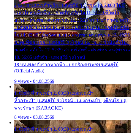
24:27 สามเณรกำพร้า - แสงสุรีย์ รุ่งโรจน์ 10. 28:08 ไม่มี
เวลาไปหาเมียน้อย - ยอดรัก สลักใจ 11. 31:29 ชีวิตไอ้
ธรรม - ศรเพชร ศรสุพรรณ 12. 35:26 ทหารอากาศขาดรัก
- แสงสุรีย์ รุ่งโรจน์ 13. 39:01 คนหัวใจโทรม - ยอดรัก สลัก
ใจ 14. 42:49 ไอ้หวังตายแน่ - ศรเพชร ศรสุพรรณ 15. 46:35
ธาตุแท้ของเธอ - แสงสุรีย์ รุ่งโรจน์ 16. 49:57 กำนันกำใน -
ยอดรัก สลักใจ 17. 52:29 สาวบริสุทธิ์ - ศรเพชร ศรสุพรรณ
18. 56:05 แต๋วจ๋า - แสงสุรีย์ รุ่งโรจน์
18 บทเพลงดังจากฟากฟ้า - ยอดรัก/ศรเพชร/แสงสุรีย์
(Official Audio)
9 views • 04.08.2569
1. 00:00 หิ้วกระเป๋า 2. 03:30 แย่งกระเป๋า
หิ้วกระเป๋า | แสงสุรีย์ รุ่งโรจน์ - แย่งกระเป๋า | เตือนใจ บุญ
พระรักษา (KARAOKE)
8 views • 03.08.2569
1. 00:00 หิ้วกระเป๋า 2. 03:30 แย่งกระเป๋า