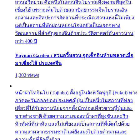
สวนอวี้หยวน คือหนึ่งในสวนจีนโบราณที่งดงามที่สุดใน
เซี่ยงไฮ้ เพราะเต็มไปด้วยสถาปัตยกรรมจีนโบราณอัน
งดงามและศิลปะการจัดสวนที่ประณีต สวนแห่งนี้ไม่เพียง
แต่เป็นสถานที่พักผ่อนหย่อนใจแต่ยังเป็นมรดกทาง
วัฒนธรรมที่สำคัญของจีนด้วยประวัติศาสตร์อันยาวนาน
กว่า 400 ปี
Yuyuan Garden : สวนอวี้หยวน จุดเช็กอินห้ามพลาดเมื่อ
มาเซี่ยงไฮ้ ประเทศจีน
1,302 views
หน้าผาโทจินโบ (Tojinbo) ตั้งอยู่ในจังหวัดฟุกุอิ (Fukui) ทาง
ภาคตะวันออกของประเทศญี่ปุ่น เป็นหนึ่งในสถานที่ท่อง
เที่ยวที่ได้รับความนิยมจากทั้งนักท่องเที่ยวชาวญี่ปุ่นและ
ชาวต่างชาติ ด้วยความงามของหน้าผาที่สูงชันและวิว
ทิวทัศน์ที่น่าทึ่ง และไม่เพียงแต่เป็นสถานที่ที่เต็มไปด้วย
ความงามจากธรรมชาติ แต่ยังแฝงไปด้วยตำนานและ
ความเชื่อที่ลึกซึ้งด้วย