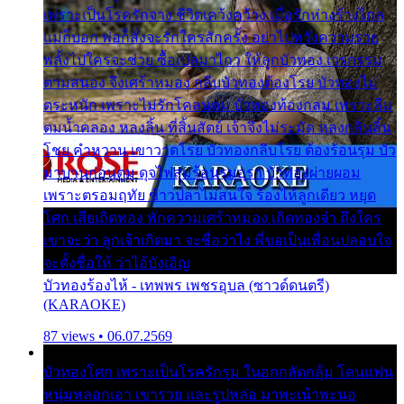
เพราะเป็นโรครักจาง ชีวิตเคว้งคว้าง เมื่อรักห่างร้างไกล
แม่ก็บอก พ่อก็สั่งจะรักใครสักครั้ง อย่าไปหวังความรวย
พลั้งไปใครจะช่วย ซื้อเปลมาไกว ให้ลูกบัวทอง เวรกรรม
ตามสนอง จึงเศร้าหมอง กลีบบัวทองต้องโรย บัวทองไม่
ตระหนัก เพราะไม่รักโคลนตม บัวทองท้องกลม เพราะลืม
ตมน้ำคลอง หลงลิ้น ที่สิ้นสัตย์ เจ้าจึงไม่ระมัด หลงกลิ่นลิ้น
โชย คำหวาน เขาวาดโรย บัวทองกลีบโรย ต้องร้อนรุม บัว
มาบานก่อนตูม ดุจไฟสุมร้อนรุมอุรา บัวทองผ่ายผอม
เพราะตรอมฤทัย ข้าวปลาไม่สนใจ ร้องไห้ลูกเดียว หยุด
โศก เสียเถิดทอง พักความเศร้าหมอง เถิดทองจ๋า ถึงใคร
เขาจะว่า ลูกเจ้าเกิดมา จะชื่อว่าไง พี่ขอเป็นเพื่อนปลอบใจ
จะตั้งชื่อให้ ว่าไอ้บังเอิญ
บัวทองร้องไห้ - เทพพร เพชรอุบล (ซาวด์ดนตรี)
(KARAOKE)
87 views • 06.07.2569
บัวทองโศก เพราะเป็นโรครักรุม ในอกกลัดกลุ้ม โดนแฟน
หนุ่มหลอกเอา เขารวย และรูปหล่อ มาพะเน้าพะนอ