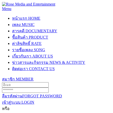
Menu
หน้าแรก
HOME
เพลง
MUSIC
สารคดี
DOCUMENTARY
ซื้อสินค้า
PRODUCT
ค่าลิขสิทธิ์
RATE
รายชื่อเพลง
SONG
เกี่ยวกับเรา
ABOUT US
ข่าวสารและกิจกรรม
NEWS & ACTIVITY
ติดต่อเรา
CONTACT US
สมาชิก
MEMBER
ลืมรหัสผ่าน
FORGOT PASSWORD
เข้าสู่ระบบ
LOGIN
หรือ