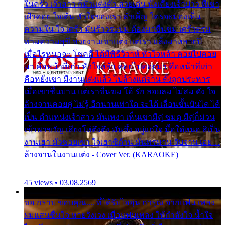
ในครัว เจ้าสาว ก็มัวแต่งตัว สวยเด่น นั่งเคียงเจ้าบ่าว ที่เขา
เฝ้าคอย ใจเต้น หัวใจของเรา ลำเค็ญ ใครจะมองเห็น
ความใน ใจ เศร้า มันร้าวระบม ต้องมาขื่นขม เศร้าตรม
ท่ามความสุขี ช่วยงานเขาแต่ง แต่เรา แล้งมาหลายปี
เมื่อไรหนอจะ โชคดี ได้มีพิธีวิวาห์ หัวใจหล้า คอยไปคอย
มา คือหน้าที่เก่า หัวใจหล้า คอยไปคอยมา คือหน้าที่เก่า
คือหยังเขา มีงานแต่งแล้ว ไปล้างแต่จาน ดั่งถูกประหาร
เมื่อเขาชื่นบาน แต่เราขื่นขม โอ้ รัก ลอยลม ไม่สม ดัง ใจ
ล้างจานคอยคู่ ไม่รู้ อีกนานเท่าใด จะได้ เลื่อนขั้นบันได ได้
เป็น ตำแหน่งเจ้าสาว มันเหงา เห็นเขามีคู่ ซมดู มีคู่ก็ม่วน
เข้าพาขวัญ เสียงโห่ตึงตึง มันซึ้ง อยู่แก่ใจ มื้อใด๋หนอ สิเป็น
งานเฮา มัวซอยเขา ใจเฮาซิด้าน มันทรมาน จับจาน เอย…
ล้างจานในงานแต่ง - Cover Ver. (KARAOKE)
45 views • 03.08.2569
ขอ กราบ ขอบคุณ.... ที่ได้รับไออุ่น การุณ จากแฟน เพลง
ผมแสนชื่นใจ หายวังเวง เมื่อแฟนเพลง ให้กำลังใจ น้ำใจ