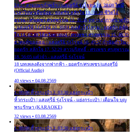
24:27 สามเณรกำพร้า - แสงสุรีย์ รุ่งโรจน์ 10. 28:08 ไม่มี
เวลาไปหาเมียน้อย - ยอดรัก สลักใจ 11. 31:29 ชีวิตไอ้
ธรรม - ศรเพชร ศรสุพรรณ 12. 35:26 ทหารอากาศขาดรัก
- แสงสุรีย์ รุ่งโรจน์ 13. 39:01 คนหัวใจโทรม - ยอดรัก สลัก
ใจ 14. 42:49 ไอ้หวังตายแน่ - ศรเพชร ศรสุพรรณ 15. 46:35
ธาตุแท้ของเธอ - แสงสุรีย์ รุ่งโรจน์ 16. 49:57 กำนันกำใน -
ยอดรัก สลักใจ 17. 52:29 สาวบริสุทธิ์ - ศรเพชร ศรสุพรรณ
18. 56:05 แต๋วจ๋า - แสงสุรีย์ รุ่งโรจน์
18 บทเพลงดังจากฟากฟ้า - ยอดรัก/ศรเพชร/แสงสุรีย์
(Official Audio)
40 views • 04.08.2569
1. 00:00 หิ้วกระเป๋า 2. 03:30 แย่งกระเป๋า
หิ้วกระเป๋า | แสงสุรีย์ รุ่งโรจน์ - แย่งกระเป๋า | เตือนใจ บุญ
พระรักษา (KARAOKE)
32 views • 03.08.2569
1. 00:00 หิ้วกระเป๋า 2. 03:30 แย่งกระเป๋า