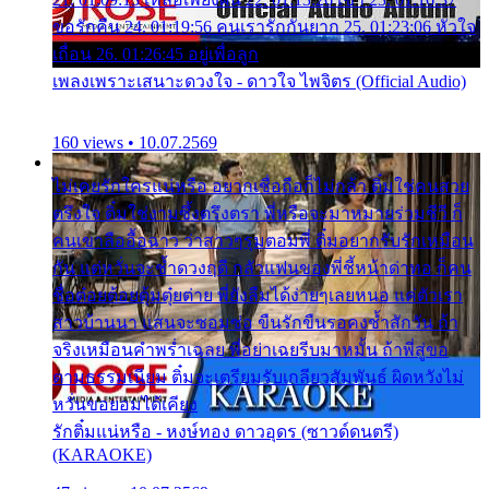
ขอรักคืน 24. 01:19:56 คนเรารักกันยาก 25. 01:23:06 หัวใจ
เถื่อน 26. 01:26:45 อยู่เพื่อลูก
เพลงเพราะเสนาะดวงใจ - ดาวใจ ไพจิตร (Official Audio)
160 views • 10.07.2569
ไม่เคยรักใครแน่หรือ อยากเชื่อถือก็ไม่กล้า ติ๋มใช่คนสวย
ตรึงใจ ติ๋มใช่งามซึ้งตรึงตรา พี่หรือจะมาหมายร่วมชีวี ก็
คนเขาลืออื้อฉาว ว่าสาวๆรุมตอมพี่ ติ๋มอยากรับรักเหมือน
กัน แต่หวั่นจะช้ำดวงฤดี กลัวแฟนของพี่ชี้หน้าด่าทอ ก็คน
ชื่อต๋อยต้อยตุ้มตุ๋ยต่าย พี่ยังลืมได้ง่ายๆเลยหนอ แค่ตัวเรา
สาวบ้านนา แสนจะซอมซ่อ ขืนรักขืนรอคงช้ำสักวัน ถ้า
จริงเหมือนคำพร่ำเฉลย พี่อย่าเฉยรีบมาหมั้น ถ้าพี่สู่ขอ
ตามธรรมเนียม ติ๋มจะเตรียมรับเกลียวสัมพันธ์ ผิดหวังไม่
หวั่นขอยอมได้เคียง
รักติ๋มแน่หรือ - หงษ์ทอง ดาวอุดร (ซาวด์ดนตรี)
(KARAOKE)