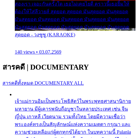
สองเรา เจอะกันครั้งใด เธอไม่เคยไยดี คราวนี้เธอยิ้มให้
ต้องให้ใส่ลีวายส์ สุดยอด สุดยอด มันสุดยอด มันสุดยอด
มันสุดยอด มันสุดยอด มันสุดยอด มันสุดยอด มันสุดยอด
มันสุดยอด มันสุดยอด มันสุดยอด มันสุดยอด มันสุดยอด
สุดยอด - วงซูซู (KARAOKE)
140 views • 03.07.2569
สารคดี
|
DOCUMENTARY
สารคดีทั้งหมด
DOCUMENTARY ALL
เจ้าแม่กวนอิมเป็นพระโพธิสัตว์ในพระพุทธศาสนานิกาย
มหายาน มีผู้เคารพนับถือบูชาในหลายประเทศ เช่น จีน
ญี่ปุ่น เกาหลี เวียดนาม รวมทั้งไทย โดยมีความเชื่อว่า
พระองค์ทรงเป็นสัญลักษณ์แห่งความเมตตา กรุณา และ
ความช่วยเหลือแก่ผู้ตกทุกข์ได้ยาก ในบทความนี้ Palanla