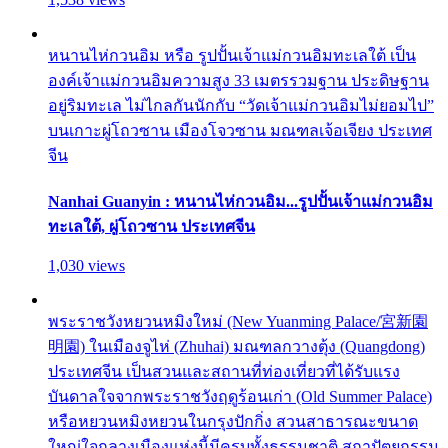
หนานไห่กวนอิม หรือ รูปปั้นเจ้าแม่กวนอิมทะเลใต้ เป็น
องค์เจ้าแม่กวนอิมความสูง 33 เมตรรวมฐาน ประดิษฐาน
อยู่ริมทะเล ไม่ไกลกันนักกับ “วัดเจ้าแม่กวนอิมไม่ยอมไป”
บนเกาะผู่โถวซาน เมืองโจวซาน มณฑลเจ้อเจียง ประเทศ
จีน
Nanhai Guanyin : หนานไห่กวนอิม...รูปปั้นเจ้าแม่กวนอิม
ทะเลใต้, ผู่โถวซาน ประเทศจีน
1,030 views
พระราชวังหยวนหมิงใหม่ (New Yuanming Palace/宮新園
明園) ในเมืองจูไห่ (Zhuhai) มณฑลกวางตุ้ง (Quangdong)
ประเทศจีน เป็นสวนและสถานที่ท่องเที่ยวที่ได้รับแรง
บันดาลใจจากพระราชวังฤดูร้อนเก่า (Old Summer Palace)
หรือหยวนหมิงหยวนในกรุงปักกิ่ง สวนสาธารณะขนาด
ใหญ่ใจกลางเมืองแห่งนี้มีครบทั้งธรรมชาติ สถาปัตยกรรม