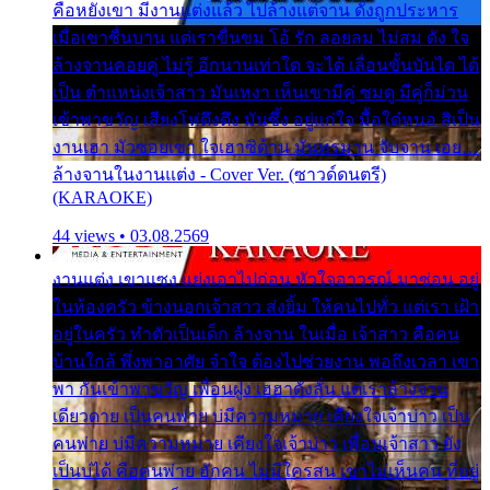
คือหยังเขา มีงานแต่งแล้ว ไปล้างแต่จาน ดั่งถูกประหาร
เมื่อเขาชื่นบาน แต่เราขื่นขม โอ้ รัก ลอยลม ไม่สม ดัง ใจ
ล้างจานคอยคู่ ไม่รู้ อีกนานเท่าใด จะได้ เลื่อนขั้นบันได ได้
เป็น ตำแหน่งเจ้าสาว มันเหงา เห็นเขามีคู่ ซมดู มีคู่ก็ม่วน
เข้าพาขวัญ เสียงโห่ตึงตึง มันซึ้ง อยู่แก่ใจ มื้อใด๋หนอ สิเป็น
งานเฮา มัวซอยเขา ใจเฮาซิด้าน มันทรมาน จับจาน เอย…
ล้างจานในงานแต่ง - Cover Ver. (ซาวด์ดนตรี)
(KARAOKE)
44 views • 03.08.2569
งานแต่ง เขาแซง แย่งเอาไปก่อน หัวใจอาวรณ์ มาซ่อน อยู่
ในห้องครัว ข้างนอกเจ้าสาว ส่งยิ้ม ให้คนไปทั่ว แต่เรา เฝ้า
อยู่ในครัว ทำตัวเป็นเด็ก ล้างจาน ในเมื่อ เจ้าสาว คือคน
บ้านใกล้ พึ่งพาอาศัย จำใจ ต้องไปช่วยงาน พอถึงเวลา เขา
พา กันเข้าพาขวัญ เพื่อนฝูง เฮฮาดังลั่น แต่เราล้างจาน
เดียวดาย เป็นคนพ่าย บ่มีความหมาย เคียงใจเจ้าบ่าว เป็น
คนพ่าย บ่มีความหมาย เคียงใจเจ้าบ่าว เพื่อนเจ้าสาว ยัง
เป็นบ่ได้ คือคนพ่าย ฮักคน ไม่มีใครสน เขาไม่เห็นคน ที่อยู่