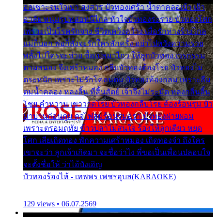
ออเซาะจนใจเบา สงสาร บัวทองเศร้า น้ำตาคลอเบ้า เฝ้า
อาลัย หนุ่มรูปหล่อหนีไกล หัวใจบัวทองระรวย บัวทองโศก
เพราะเป็นโรครักจาง ชีวิตเคว้งคว้าง เมื่อรักห่างร้างไกล
แม่ก็บอก พ่อก็สั่งจะรักใครสักครั้ง อย่าไปหวังความรวย
พลั้งไปใครจะช่วย ซื้อเปลมาไกว ให้ลูกบัวทอง เวรกรรม
ตามสนอง จึงเศร้าหมอง กลีบบัวทองต้องโรย บัวทองไม่
ตระหนัก เพราะไม่รักโคลนตม บัวทองท้องกลม เพราะลืม
ตมน้ำคลอง หลงลิ้น ที่สิ้นสัตย์ เจ้าจึงไม่ระมัด หลงกลิ่นลิ้น
โชย คำหวาน เขาวาดโรย บัวทองกลีบโรย ต้องร้อนรุม บัว
มาบานก่อนตูม ดุจไฟสุมร้อนรุมอุรา บัวทองผ่ายผอม
เพราะตรอมฤทัย ข้าวปลาไม่สนใจ ร้องไห้ลูกเดียว หยุด
โศก เสียเถิดทอง พักความเศร้าหมอง เถิดทองจ๋า ถึงใคร
เขาจะว่า ลูกเจ้าเกิดมา จะชื่อว่าไง พี่ขอเป็นเพื่อนปลอบใจ
จะตั้งชื่อให้ ว่าไอ้บังเอิญ
บัวทองร้องไห้ - เทพพร เพชรอุบล(KARAOKE)
129 views • 06.07.2569