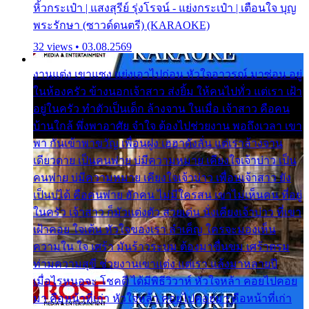
หิ้วกระเป๋า | แสงสุรีย์ รุ่งโรจน์ - แย่งกระเป๋า | เตือนใจ บุญ
พระรักษา (ซาวด์ดนตรี) (KARAOKE)
32 views • 03.08.2569
งานแต่ง เขาแซง แย่งเอาไปก่อน หัวใจอาวรณ์ มาซ่อน อยู่
ในห้องครัว ข้างนอกเจ้าสาว ส่งยิ้ม ให้คนไปทั่ว แต่เรา เฝ้า
อยู่ในครัว ทำตัวเป็นเด็ก ล้างจาน ในเมื่อ เจ้าสาว คือคน
บ้านใกล้ พึ่งพาอาศัย จำใจ ต้องไปช่วยงาน พอถึงเวลา เขา
พา กันเข้าพาขวัญ เพื่อนฝูง เฮฮาดังลั่น แต่เราล้างจาน
เดียวดาย เป็นคนพ่าย บ่มีความหมาย เคียงใจเจ้าบ่าว เป็น
คนพ่าย บ่มีความหมาย เคียงใจเจ้าบ่าว เพื่อนเจ้าสาว ยัง
เป็นบ่ได้ คือคนพ่าย ฮักคน ไม่มีใครสน เขาไม่เห็นคน ที่อยู่
ในครัว เจ้าสาว ก็มัวแต่งตัว สวยเด่น นั่งเคียงเจ้าบ่าว ที่เขา
เฝ้าคอย ใจเต้น หัวใจของเรา ลำเค็ญ ใครจะมองเห็น
ความใน ใจ เศร้า มันร้าวระบม ต้องมาขื่นขม เศร้าตรม
ท่ามความสุขี ช่วยงานเขาแต่ง แต่เรา แล้งมาหลายปี
เมื่อไรหนอจะ โชคดี ได้มีพิธีวิวาห์ หัวใจหล้า คอยไปคอย
มา คือหน้าที่เก่า หัวใจหล้า คอยไปคอยมา คือหน้าที่เก่า