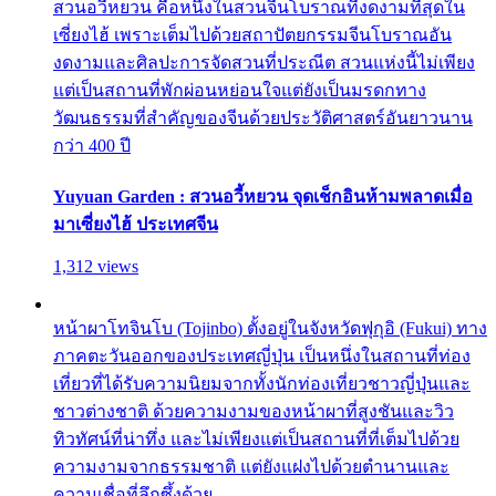
สวนอวี้หยวน คือหนึ่งในสวนจีนโบราณที่งดงามที่สุดใน
เซี่ยงไฮ้ เพราะเต็มไปด้วยสถาปัตยกรรมจีนโบราณอัน
งดงามและศิลปะการจัดสวนที่ประณีต สวนแห่งนี้ไม่เพียง
แต่เป็นสถานที่พักผ่อนหย่อนใจแต่ยังเป็นมรดกทาง
วัฒนธรรมที่สำคัญของจีนด้วยประวัติศาสตร์อันยาวนาน
กว่า 400 ปี
Yuyuan Garden : สวนอวี้หยวน จุดเช็กอินห้ามพลาดเมื่อ
มาเซี่ยงไฮ้ ประเทศจีน
1,312 views
หน้าผาโทจินโบ (Tojinbo) ตั้งอยู่ในจังหวัดฟุกุอิ (Fukui) ทาง
ภาคตะวันออกของประเทศญี่ปุ่น เป็นหนึ่งในสถานที่ท่อง
เที่ยวที่ได้รับความนิยมจากทั้งนักท่องเที่ยวชาวญี่ปุ่นและ
ชาวต่างชาติ ด้วยความงามของหน้าผาที่สูงชันและวิว
ทิวทัศน์ที่น่าทึ่ง และไม่เพียงแต่เป็นสถานที่ที่เต็มไปด้วย
ความงามจากธรรมชาติ แต่ยังแฝงไปด้วยตำนานและ
ความเชื่อที่ลึกซึ้งด้วย