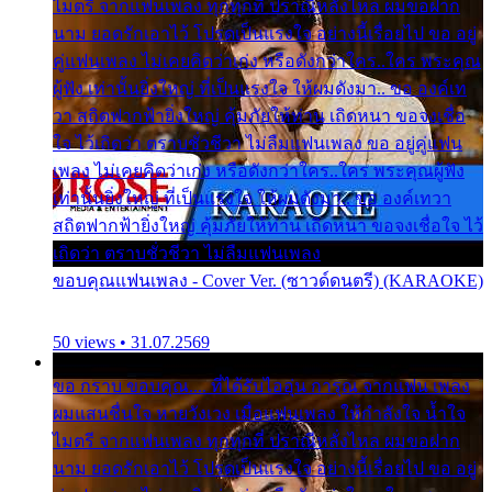
ไมตรี จากแฟนเพลง ทุกทุกที่ ปราณีหลั่งไหล ผมขอฝาก
นาม ยอดรักเอาไว้ โปรดเป็นแรงใจ อย่างนี้เรื่อยไป ขอ อยู่
คู่แฟนเพลง ไม่เคยคิดว่าเก่ง หรือดังกว่าใคร..ใคร พระคุณ
ผู้ฟัง เท่านั้นยิ่งใหญ่ ที่เป็นแรงใจ ให้ผมดังมา.. ขอ องค์เท
วา สถิตฟากฟ้ายิ่งใหญ่ คุ้มภัยให้ท่าน เถิดหนา ขอจงเชื่อ
ใจ ไว้เถิดว่า ตราบชั่วชีวา ไม่ลืมแฟนเพลง ขอ อยู่คู่แฟน
เพลง ไม่เคยคิดว่าเก่ง หรือดังกว่าใคร..ใคร พระคุณผู้ฟัง
เท่านั้นยิ่งใหญ่ ที่เป็นแรงใจ ให้ผมดังมา.. ขอ องค์เทวา
สถิตฟากฟ้ายิ่งใหญ่ คุ้มภัยให้ท่าน เถิดหนา ขอจงเชื่อใจ ไว้
เถิดว่า ตราบชั่วชีวา ไม่ลืมแฟนเพลง
ขอบคุณแฟนเพลง - Cover Ver. (ซาวด์ดนตรี) (KARAOKE)
50 views • 31.07.2569
ขอ กราบ ขอบคุณ.... ที่ได้รับไออุ่น การุณ จากแฟน เพลง
ผมแสนชื่นใจ หายวังเวง เมื่อแฟนเพลง ให้กำลังใจ น้ำใจ
ไมตรี จากแฟนเพลง ทุกทุกที่ ปราณีหลั่งไหล ผมขอฝาก
นาม ยอดรักเอาไว้ โปรดเป็นแรงใจ อย่างนี้เรื่อยไป ขอ อยู่