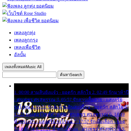
เพลงลูกทุ่ง
เพลงลูกกรุง
เพลงเพื่อชีวิต
อัลบั้ม
เพลงทั้งหมด
Music All
ค้นหา
Search
1. 00:00 สามสิบยังแจ๋ว - ยอดรัก สลักใจ 2. 02:49 รักมาห้าปี
- ศรเพชร ศรสุพรรณ 3. 05:57 รักสาวเสื้อลาย - แสงสุรีย์
รุ่งโรจน์ 4. 09:51 รักสะท้านดินสะเทือน - ยอดรัก สลักใจ 5.
12:23 มอเตอร์ไซค์ทำหล่น - ศรเพชร ศรสุพรรณ 6. 14:49
หิ้วกระเป๋า - แสงสุรีย์ รุ่งโรจน์ 7. 17:57 รักเผื่อเลือก - ยอด
รัก สลักใจ 8. 21:21 น้ำตาไอ้หนุ่ม - ศรเพชร ศรสุพรรณ 9.