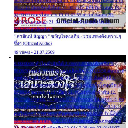
00:45:25 รอหน่อยน้องติ๋ม 15. 00:48:56 เรือล่มในหนอง 16.
00:51:43 บัตรเชิญสีเลือด 17. 00:56:07 อดีตรักโรงทอ 18.
01:00:00 เขมรไล่ควาย 19. 01:02:55 สาวสวนแตง 20.
01:05:51 แอบมอง 21. 01:09:27 พบรักปากน้ำโพ 22.
01:13:06 สายัณห์เมา
" สายัณห์ สัญญา " ขวัญใจคนเดิม - รวมเพลงดังเพราะๆ
ซึ้งๆ (Official Audio)
49 views • 21.07.2569
1. 00:00:00 ทำไมทำฉันได้ 2. 00:03:20 นางฟ้าสลัม 3.
00:06:50 คน 4. 00:10:36 บุญเหลือเกิน 5. 00:13:58 ฝนหยาด
สุดท้าย 6. 00:17:30 ยาใจยาจก 7. 00:20:30 คิดดูให้ดี 8.
00:24:21 ลบรอยแผลรัก 9. 00:27:35 เหมือนใจโดนกรีด 10.
00:30:54 ขบวนการเปาเปียว 11. 00:34:05 คำรำพัน 12.
00:37:20 ปาหนัน 13. 00:40:37 ใจเจ้ากรรม 14. 00:44:15 จูบ
ฉันแล้วจงตายเสีย 15. 00:47:24 ขอสูมาเต๊อะ 16. 00:51:11
คนใจมาร 17. 00:54:50 คืนทรมาน 18. 00:58:25 รักนี้สีดำ
19. 01:01:44 ส่วนเกิน 20. 01:05:42 หยาดน้ำฝนหยดน้ำตา
21. 01:09:13 เหลือเพียงฝัน 22. 01:13:26 เขา 23. 01:16:37