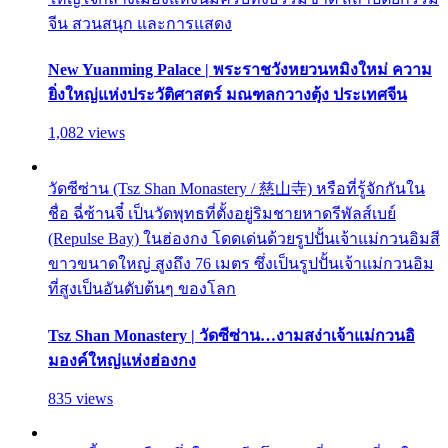
จีน สวนสนุก และการแสดง
New Yuanming Palace | พระราชวังหยวนหมิงใหม่ ความ
ยิ่งใหญ่แห่งประวัติศาสตร์ มณฑลกวางตุ้ง ประเทศจีน
1,082 views
วัดซีซ่าน (Tsz Shan Monastery / 慈山寺) หรือที่รู้จักกันใน
ชื่อ ฉี่ซ้านจี๋ เป็นวัดพุทธที่ตั้งอยู่ริมชายหาดรีพัลส์เบย์
(Repulse Bay) ในฮ่องกง โดดเด่นด้วยรูปปั้นเจ้าแม่กวนอิมสี
ขาวขนาดใหญ่ สูงถึง 76 เมตร ซึ่งเป็นรูปปั้นเจ้าแม่กวนอิม
ที่สูงเป็นอันดับต้นๆ ของโลก
Tsz Shan Monastery | วัดซีซ่าน…งามสง่าเจ้าแม่กวนอิ
มองค์ใหญ่แห่งฮ่องกง
835 views