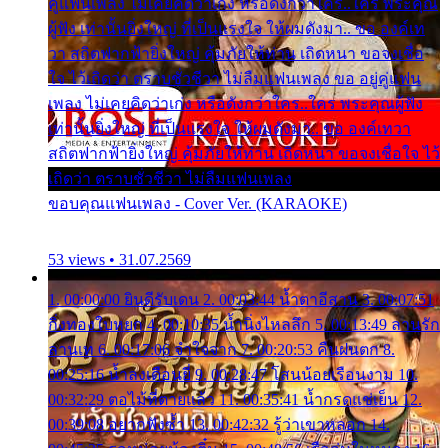
คู่แฟนเพลง ไม่เคยคิดว่าเก่ง หรือดังกว่าใคร..ใคร พระคุณ
ผู้ฟัง เท่านั้นยิ่งใหญ่ ที่เป็นแรงใจ ให้ผมดังมา.. ขอ องค์เท
วา สถิตฟากฟ้ายิ่งใหญ่ คุ้มภัยให้ท่าน เถิดหนา ขอจงเชื่อ
ใจ ไว้เถิดว่า ตราบชั่วชีวา ไม่ลืมแฟนเพลง ขอ อยู่คู่แฟน
เพลง ไม่เคยคิดว่าเก่ง หรือดังกว่าใคร..ใคร พระคุณผู้ฟัง
เท่านั้นยิ่งใหญ่ ที่เป็นแรงใจ ให้ผมดังมา.. ขอ องค์เทวา
สถิตฟากฟ้ายิ่งใหญ่ คุ้มภัยให้ท่าน เถิดหนา ขอจงเชื่อใจ ไว้
เถิดว่า ตราบชั่วชีวา ไม่ลืมแฟนเพลง
ขอบคุณแฟนเพลง - Cover Ver. (KARAOKE)
53 views • 31.07.2569
1. 00:00:00 ยินดีรับเดน 2. 00:03:44 น้ำตาอีสาน 3. 00:07:51
กิ่งทองใบหยก 4. 00:10:35 น้ำนิ่งไหลลึก 5. 00:13:49 ลานรัก
ลานเท 6. 00:17:06 จำใจจาก 7. 00:20:53 คืนฝนตก 8.
00:25:16 น้ำลงเดือนยี่ 9. 00:28:47 โสนน้อยเรือนงาม 10.
00:32:29 ตอไม้ที่ตายแล้ว 11. 00:35:41 น้ำกรดแช่เย็น 12.
00:39:08 อยากฟังซ้ำ 13. 00:42:32 รู้ว่าเขาหลอก 14.