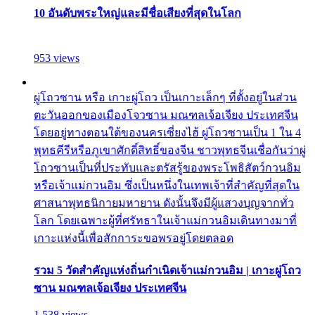
10 อันดับพระใหญ่และมีชื่อเสียงที่สุดในโลก
953 views
ผู่โถวซาน หรือ เกาะผู่โถว เป็นเกาะเล็กๆ ที่ตั้งอยู่ในส่วน
ตะวันออกของเมืองโจวซาน มณฑลเจ้อเจียง ประเทศจีน
โดยอยู่ทางตอนใต้ของนครเซี่ยงไฮ้ ผู่โถวซานเป็น 1 ใน 4
พุทธคีรีหรือภูเขาศักดิ์สิทธิ์ของจีน ชาวพุทธจีนเชื่อกันว่าผู่
โถวซานเป็นที่ประทับและตรัสรู้ของพระโพธิสัตว์กวนอิม
หรือเจ้าแม่กวนอิม ซึ่งเป็นหนึ่งในเทพเจ้าที่สำคัญที่สุดใน
ศาสนาพุทธนิกายมหายาน ดังนั้นจึงมีผู้แสวงบุญจากทั่ว
โลก โดยเฉพาะผู้ที่ศรัทธาในเจ้าแม่กวนอิมเดินทางมาที่
เกาะแห่งนี้เพื่อสักการะขอพรอยู่โดยตลอด
รวม 5 วัดสำคัญแห่งถิ่นกำเนิดเจ้าแม่กวนอิม | เกาะผู่โถว
ซาน มณฑลเจ้อเจียง ประเทศจีน
1,538 views