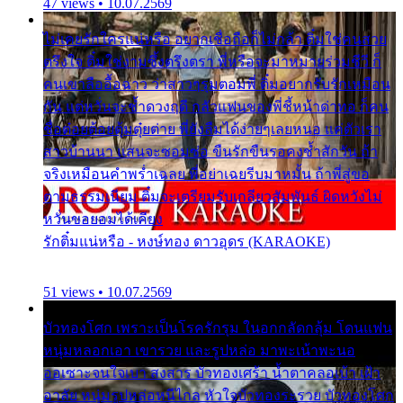
47 views • 10.07.2569
ไม่เคยรักใครแน่หรือ อยากเชื่อถือก็ไม่กล้า ติ๋มใช่คนสวย
ตรึงใจ ติ๋มใช่งามซึ้งตรึงตรา พี่หรือจะมาหมายร่วมชีวี ก็
คนเขาลืออื้อฉาว ว่าสาวๆรุมตอมพี่ ติ๋มอยากรับรักเหมือน
กัน แต่หวั่นจะช้ำดวงฤดี กลัวแฟนของพี่ชี้หน้าด่าทอ ก็คน
ชื่อต๋อยต้อยตุ้มตุ๋ยต่าย พี่ยังลืมได้ง่ายๆเลยหนอ แค่ตัวเรา
สาวบ้านนา แสนจะซอมซ่อ ขืนรักขืนรอคงช้ำสักวัน ถ้า
จริงเหมือนคำพร่ำเฉลย พี่อย่าเฉยรีบมาหมั้น ถ้าพี่สู่ขอ
ตามธรรมเนียม ติ๋มจะเตรียมรับเกลียวสัมพันธ์ ผิดหวังไม่
หวั่นขอยอมได้เคียง
รักติ๋มแน่หรือ - หงษ์ทอง ดาวอุดร (KARAOKE)
51 views • 10.07.2569
บัวทองโศก เพราะเป็นโรครักรุม ในอกกลัดกลุ้ม โดนแฟน
หนุ่มหลอกเอา เขารวย และรูปหล่อ มาพะเน้าพะนอ
ออเซาะจนใจเบา สงสาร บัวทองเศร้า น้ำตาคลอเบ้า เฝ้า
อาลัย หนุ่มรูปหล่อหนีไกล หัวใจบัวทองระรวย บัวทองโศก