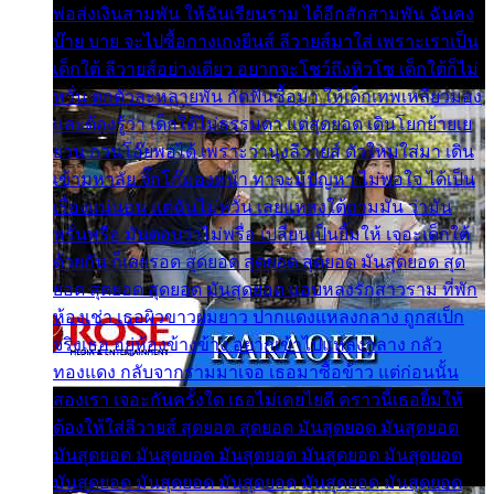
พ่อส่งเงินสามพัน ให้ฉันเรียนราม ได้อีกสักสามพัน ฉันคง
บ๊าย บาย จะไปซื้อกางเกงยีนส์ ลีวายส์มาใส่ เพราะเราเป็น
เด็กใต้ ลีวายส์อย่างเดียว อยากจะโชว์ถึงหิวโซ เด็กใต้ก็ไม่
หวั่น ตกตัวละหลายพัน กัดฟันซื้อมา ให้เด็กเทพเหลียวมอง
และต้องรู้ว่า เด็กใต้ไม่ธรรมดา แต่สุดยอด เดินโยกย้ายเย
ยวน กวนโอ๊ยพอได้ เพราะว่านุ่งลีวายส์ ตัวใหม่ใส่มา เดิน
เข้ามหาลัย จิ๊กโก๊มองหน้า ท่าจะมีปัญหา ไม่พอใจ ได้เป็น
เรื่องแน่นอน แต่ฉันไม่หวั่น เลยแหลงใต้ถามมัน ว่ามัน
พรั่นพรือ มันตอบว่าไม่พรื่อ เปลี่ยนเป็นยิ้มให้ เจอะเด็กใต้
ด้วยกัน ก็เลยรอด สุดยอด สุดยอด สุดยอด มันสุดยอด สุด
ยอด สุดยอด สุดยอด มันสุดยอด แอบหลงรักสาวราม ที่พัก
ห้องเช่า เธอผิวขาวผมยาว ปากแดงแหลงกลาง ถูกสเป็ก
จริงเธอ อยู่ห้องข้างข้าง อยากเข้าไปแหลงกลาง กลัว
ทองแดง กลับจากรามมาเจอ เธอมาซื้อข้าว แต่ก่อนนั้น
สองเรา เจอะกันครั้งใด เธอไม่เคยไยดี คราวนี้เธอยิ้มให้
ต้องให้ใส่ลีวายส์ สุดยอด สุดยอด มันสุดยอด มันสุดยอด
มันสุดยอด มันสุดยอด มันสุดยอด มันสุดยอด มันสุดยอด
มันสุดยอด มันสุดยอด มันสุดยอด มันสุดยอด มันสุดยอด