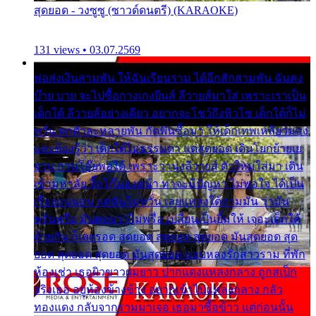
สุดยอด - วงซูซู (ซาวด์ดนตรี) (KARAOKE)
131 views • 03.07.2569
พ่อส่งเงินสามพัน ให้ฉันเรียนราม ได้อีกสักสามพัน ฉันคง
บ๊าย บาย จะไปซื้อกางเกงยีนส์ ลีวายส์มาใส่ เพราะเราเป็น
เด็กใต้ ลีวายส์อย่างเดียว อยากจะโชว์ถึงหิวโซ เด็กใต้ก็ไม่
หวั่น ตกตัวละหลายพัน กัดฟันซื้อมา ให้เด็กเทพเหลียวมอง
และต้องรู้ว่า เด็กใต้ไม่ธรรมดา แต่สุดยอด เดินโยกย้ายเย
ยวน กวนโอ๊ยพอได้ เพราะว่านุ่งลีวายส์ ตัวใหม่ใส่มา เดิน
เข้ามหาลัย จิ๊กโก๊มองหน้า ท่าจะมีปัญหา ไม่พอใจ ได้เป็น
เรื่องแน่นอน แต่ฉันไม่หวั่น เลยแหลงใต้ถามมัน ว่ามัน
พรั่นพรือ มันตอบว่าไม่พรื่อ เปลี่ยนเป็นยิ้มให้ เจอะเด็กใต้
ด้วยกัน ก็เลยรอด สุดยอด สุดยอด สุดยอด มันสุดยอด สุด
ยอด สุดยอด สุดยอด มันสุดยอด แอบหลงรักสาวราม ที่พัก
ห้องเช่า เธอผิวขาวผมยาว ปากแดงแหลงกลาง ถูกสเป็ก
จริงเธอ อยู่ห้องข้างข้าง อยากเข้าไปแหลงกลาง กลัว
ทองแดง กลับจากรามมาเจอ เธอมาซื้อข้าว แต่ก่อนนั้น