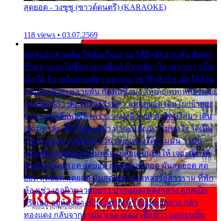
สุดยอด - วงซูซู (ซาวด์ดนตรี) (KARAOKE)
118 views • 03.07.2569
พ่อส่งเงินสามพัน ให้ฉันเรียนราม ได้อีกสักสามพัน ฉันคง
บ๊าย บาย จะไปซื้อกางเกงยีนส์ ลีวายส์มาใส่ เพราะเราเป็น
เด็กใต้ ลีวายส์อย่างเดียว อยากจะโชว์ถึงหิวโซ เด็กใต้ก็ไม่
หวั่น ตกตัวละหลายพัน กัดฟันซื้อมา ให้เด็กเทพเหลียวมอง
และต้องรู้ว่า เด็กใต้ไม่ธรรมดา แต่สุดยอด เดินโยกย้ายเย
ยวน กวนโอ๊ยพอได้ เพราะว่านุ่งลีวายส์ ตัวใหม่ใส่มา เดิน
เข้ามหาลัย จิ๊กโก๊มองหน้า ท่าจะมีปัญหา ไม่พอใจ ได้เป็น
เรื่องแน่นอน แต่ฉันไม่หวั่น เลยแหลงใต้ถามมัน ว่ามัน
พรั่นพรือ มันตอบว่าไม่พรื่อ เปลี่ยนเป็นยิ้มให้ เจอะเด็กใต้
ด้วยกัน ก็เลยรอด สุดยอด สุดยอด สุดยอด มันสุดยอด สุด
ยอด สุดยอด สุดยอด มันสุดยอด แอบหลงรักสาวราม ที่พัก
ห้องเช่า เธอผิวขาวผมยาว ปากแดงแหลงกลาง ถูกสเป็ก
จริงเธอ อยู่ห้องข้างข้าง อยากเข้าไปแหลงกลาง กลัว
ทองแดง กลับจากรามมาเจอ เธอมาซื้อข้าว แต่ก่อนนั้น