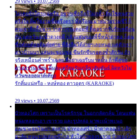
29 views • 10.07.2569
ไม่เคยรักใครแน่หรือ อยากเชื่อถือก็ไม่กล้า ติ๋มใช่คนสวย
ตรึงใจ ติ๋มใช่งามซึ้งตรึงตรา พี่หรือจะมาหมายร่วมชีวี ก็
คนเขาลืออื้อฉาว ว่าสาวๆรุมตอมพี่ ติ๋มอยากรับรักเหมือน
กัน แต่หวั่นจะช้ำดวงฤดี กลัวแฟนของพี่ชี้หน้าด่าทอ ก็คน
ชื่อต๋อยต้อยตุ้มตุ๋ยต่าย พี่ยังลืมได้ง่ายๆเลยหนอ แค่ตัวเรา
สาวบ้านนา แสนจะซอมซ่อ ขืนรักขืนรอคงช้ำสักวัน ถ้า
จริงเหมือนคำพร่ำเฉลย พี่อย่าเฉยรีบมาหมั้น ถ้าพี่สู่ขอ
ตามธรรมเนียม ติ๋มจะเตรียมรับเกลียวสัมพันธ์ ผิดหวังไม่
หวั่นขอยอมได้เคียง
รักติ๋มแน่หรือ - หงษ์ทอง ดาวอุดร (KARAOKE)
29 views • 10.07.2569
บัวทองโศก เพราะเป็นโรครักรุม ในอกกลัดกลุ้ม โดนแฟน
หนุ่มหลอกเอา เขารวย และรูปหล่อ มาพะเน้าพะนอ
ออเซาะจนใจเบา สงสาร บัวทองเศร้า น้ำตาคลอเบ้า เฝ้า
อาลัย หนุ่มรูปหล่อหนีไกล หัวใจบัวทองระรวย บัวทองโศก