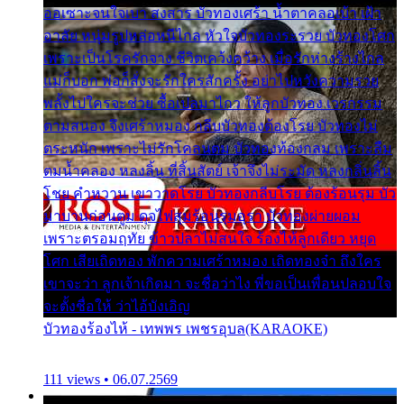
ออเซาะจนใจเบา สงสาร บัวทองเศร้า น้ำตาคลอเบ้า เฝ้า
อาลัย หนุ่มรูปหล่อหนีไกล หัวใจบัวทองระรวย บัวทองโศก
เพราะเป็นโรครักจาง ชีวิตเคว้งคว้าง เมื่อรักห่างร้างไกล
แม่ก็บอก พ่อก็สั่งจะรักใครสักครั้ง อย่าไปหวังความรวย
พลั้งไปใครจะช่วย ซื้อเปลมาไกว ให้ลูกบัวทอง เวรกรรม
ตามสนอง จึงเศร้าหมอง กลีบบัวทองต้องโรย บัวทองไม่
ตระหนัก เพราะไม่รักโคลนตม บัวทองท้องกลม เพราะลืม
ตมน้ำคลอง หลงลิ้น ที่สิ้นสัตย์ เจ้าจึงไม่ระมัด หลงกลิ่นลิ้น
โชย คำหวาน เขาวาดโรย บัวทองกลีบโรย ต้องร้อนรุม บัว
มาบานก่อนตูม ดุจไฟสุมร้อนรุมอุรา บัวทองผ่ายผอม
เพราะตรอมฤทัย ข้าวปลาไม่สนใจ ร้องไห้ลูกเดียว หยุด
โศก เสียเถิดทอง พักความเศร้าหมอง เถิดทองจ๋า ถึงใคร
เขาจะว่า ลูกเจ้าเกิดมา จะชื่อว่าไง พี่ขอเป็นเพื่อนปลอบใจ
จะตั้งชื่อให้ ว่าไอ้บังเอิญ
บัวทองร้องไห้ - เทพพร เพชรอุบล(KARAOKE)
111 views • 06.07.2569