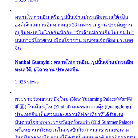
หนานไห่กวนอิม หรือ รูปปั้นเจ้าแม่กวนอิมทะเลใต้ เป็น
องค์เจ้าแม่กวนอิมความสูง 33 เมตรรวมฐาน ประดิษฐาน
อยู่ริมทะเล ไม่ไกลกันนักกับ “วัดเจ้าแม่กวนอิมไม่ยอมไป”
บนเกาะผู่โถวซาน เมืองโจวซาน มณฑลเจ้อเจียง ประเทศ
จีน
Nanhai Guanyin : หนานไห่กวนอิม...รูปปั้นเจ้าแม่กวนอิม
ทะเลใต้, ผู่โถวซาน ประเทศจีน
1,025 views
พระราชวังหยวนหมิงใหม่ (New Yuanming Palace/宮新園
明園) ในเมืองจูไห่ (Zhuhai) มณฑลกวางตุ้ง (Quangdong)
ประเทศจีน เป็นสวนและสถานที่ท่องเที่ยวที่ได้รับแรง
บันดาลใจจากพระราชวังฤดูร้อนเก่า (Old Summer Palace)
หรือหยวนหมิงหยวนในกรุงปักกิ่ง สวนสาธารณะขนาด
ใหญ่ใจกลางเมืองแห่งนี้มีครบทั้งธรรมชาติ สถาปัตยกรรม