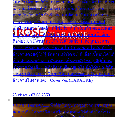
ในครัว เจ้าสาว ก็มัวแต่งตัว สวยเด่น นั่งเคียงเจ้าบ่าว ที่เขา
เฝ้าคอย ใจเต้น หัวใจของเรา ลำเค็ญ ใครจะมองเห็น
ความใน ใจ เศร้า มันร้าวระบม ต้องมาขื่นขม เศร้าตรม
ท่ามความสุขี ช่วยงานเขาแต่ง แต่เรา แล้งมาหลายปี
เมื่อไรหนอจะ โชคดี ได้มีพิธีวิวาห์ หัวใจหล้า คอยไปคอย
มา คือหน้าที่เก่า หัวใจหล้า คอยไปคอยมา คือหน้าที่เก่า
คือหยังเขา มีงานแต่งแล้ว ไปล้างแต่จาน ดั่งถูกประหาร
เมื่อเขาชื่นบาน แต่เราขื่นขม โอ้ รัก ลอยลม ไม่สม ดัง ใจ
ล้างจานคอยคู่ ไม่รู้ อีกนานเท่าใด จะได้ เลื่อนขั้นบันได ได้
เป็น ตำแหน่งเจ้าสาว มันเหงา เห็นเขามีคู่ ซมดู มีคู่ก็ม่วน
เข้าพาขวัญ เสียงโห่ตึงตึง มันซึ้ง อยู่แก่ใจ มื้อใด๋หนอ สิเป็น
งานเฮา มัวซอยเขา ใจเฮาซิด้าน มันทรมาน จับจาน เอย…
ล้างจานในงานแต่ง - Cover Ver. (KARAOKE)
25 views • 03.08.2569
ขอ กราบ ขอบคุณ.... ที่ได้รับไออุ่น การุณ จากแฟน เพลง
ผมแสนชื่นใจ หายวังเวง เมื่อแฟนเพลง ให้กำลังใจ น้ำใจ