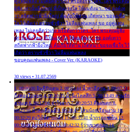
คู่แฟนเพลง ไม่เคยคิดว่าเก่ง หรือดังกว่าใคร..ใคร พระคุณ
ผู้ฟัง เท่านั้นยิ่งใหญ่ ที่เป็นแรงใจ ให้ผมดังมา.. ขอ องค์เท
วา สถิตฟากฟ้ายิ่งใหญ่ คุ้มภัยให้ท่าน เถิดหนา ขอจงเชื่อ
ใจ ไว้เถิดว่า ตราบชั่วชีวา ไม่ลืมแฟนเพลง ขอ อยู่คู่แฟน
เพลง ไม่เคยคิดว่าเก่ง หรือดังกว่าใคร..ใคร พระคุณผู้ฟัง
เท่านั้นยิ่งใหญ่ ที่เป็นแรงใจ ให้ผมดังมา.. ขอ องค์เทวา
สถิตฟากฟ้ายิ่งใหญ่ คุ้มภัยให้ท่าน เถิดหนา ขอจงเชื่อใจ ไว้
เถิดว่า ตราบชั่วชีวา ไม่ลืมแฟนเพลง
ขอบคุณแฟนเพลง - Cover Ver. (KARAOKE)
30 views • 31.07.2569
1. 00:00:00 ยินดีรับเดน 2. 00:03:44 น้ำตาอีสาน 3. 00:07:51
กิ่งทองใบหยก 4. 00:10:35 น้ำนิ่งไหลลึก 5. 00:13:49 ลานรัก
ลานเท 6. 00:17:06 จำใจจาก 7. 00:20:53 คืนฝนตก 8.
00:25:16 น้ำลงเดือนยี่ 9. 00:28:47 โสนน้อยเรือนงาม 10.
00:32:29 ตอไม้ที่ตายแล้ว 11. 00:35:41 น้ำกรดแช่เย็น 12.
00:39:08 อยากฟังซ้ำ 13. 00:42:32 รู้ว่าเขาหลอก 14.