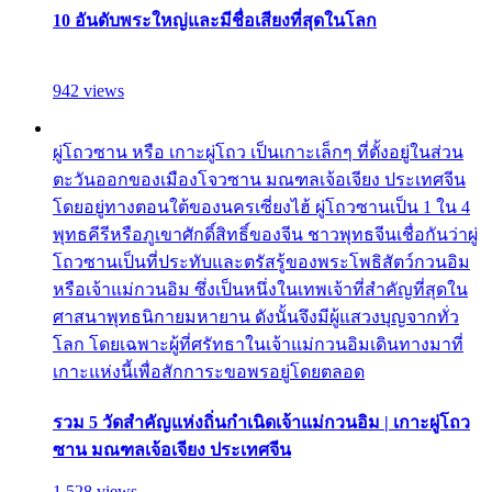
10 อันดับพระใหญ่และมีชื่อเสียงที่สุดในโลก
942 views
ผู่โถวซาน หรือ เกาะผู่โถว เป็นเกาะเล็กๆ ที่ตั้งอยู่ในส่วน
ตะวันออกของเมืองโจวซาน มณฑลเจ้อเจียง ประเทศจีน
โดยอยู่ทางตอนใต้ของนครเซี่ยงไฮ้ ผู่โถวซานเป็น 1 ใน 4
พุทธคีรีหรือภูเขาศักดิ์สิทธิ์ของจีน ชาวพุทธจีนเชื่อกันว่าผู่
โถวซานเป็นที่ประทับและตรัสรู้ของพระโพธิสัตว์กวนอิม
หรือเจ้าแม่กวนอิม ซึ่งเป็นหนึ่งในเทพเจ้าที่สำคัญที่สุดใน
ศาสนาพุทธนิกายมหายาน ดังนั้นจึงมีผู้แสวงบุญจากทั่ว
โลก โดยเฉพาะผู้ที่ศรัทธาในเจ้าแม่กวนอิมเดินทางมาที่
เกาะแห่งนี้เพื่อสักการะขอพรอยู่โดยตลอด
รวม 5 วัดสำคัญแห่งถิ่นกำเนิดเจ้าแม่กวนอิม | เกาะผู่โถว
ซาน มณฑลเจ้อเจียง ประเทศจีน
1,528 views