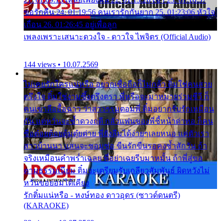
ขอรักคืน 24. 01:19:56 คนเรารักกันยาก 25. 01:23:06 หัวใจ
เถื่อน 26. 01:26:45 อยู่เพื่อลูก
เพลงเพราะเสนาะดวงใจ - ดาวใจ ไพจิตร (Official Audio)
144 views • 10.07.2569
ไม่เคยรักใครแน่หรือ อยากเชื่อถือก็ไม่กล้า ติ๋มใช่คนสวย
ตรึงใจ ติ๋มใช่งามซึ้งตรึงตรา พี่หรือจะมาหมายร่วมชีวี ก็
คนเขาลืออื้อฉาว ว่าสาวๆรุมตอมพี่ ติ๋มอยากรับรักเหมือน
กัน แต่หวั่นจะช้ำดวงฤดี กลัวแฟนของพี่ชี้หน้าด่าทอ ก็คน
ชื่อต๋อยต้อยตุ้มตุ๋ยต่าย พี่ยังลืมได้ง่ายๆเลยหนอ แค่ตัวเรา
สาวบ้านนา แสนจะซอมซ่อ ขืนรักขืนรอคงช้ำสักวัน ถ้า
จริงเหมือนคำพร่ำเฉลย พี่อย่าเฉยรีบมาหมั้น ถ้าพี่สู่ขอ
ตามธรรมเนียม ติ๋มจะเตรียมรับเกลียวสัมพันธ์ ผิดหวังไม่
หวั่นขอยอมได้เคียง
รักติ๋มแน่หรือ - หงษ์ทอง ดาวอุดร (ซาวด์ดนตรี)
(KARAOKE)