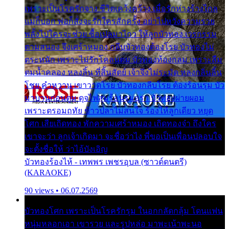
เพราะเป็นโรครักจาง ชีวิตเคว้งคว้าง เมื่อรักห่างร้างไกล
แม่ก็บอก พ่อก็สั่งจะรักใครสักครั้ง อย่าไปหวังความรวย
พลั้งไปใครจะช่วย ซื้อเปลมาไกว ให้ลูกบัวทอง เวรกรรม
ตามสนอง จึงเศร้าหมอง กลีบบัวทองต้องโรย บัวทองไม่
ตระหนัก เพราะไม่รักโคลนตม บัวทองท้องกลม เพราะลืม
ตมน้ำคลอง หลงลิ้น ที่สิ้นสัตย์ เจ้าจึงไม่ระมัด หลงกลิ่นลิ้น
โชย คำหวาน เขาวาดโรย บัวทองกลีบโรย ต้องร้อนรุม บัว
มาบานก่อนตูม ดุจไฟสุมร้อนรุมอุรา บัวทองผ่ายผอม
เพราะตรอมฤทัย ข้าวปลาไม่สนใจ ร้องไห้ลูกเดียว หยุด
โศก เสียเถิดทอง พักความเศร้าหมอง เถิดทองจ๋า ถึงใคร
เขาจะว่า ลูกเจ้าเกิดมา จะชื่อว่าไง พี่ขอเป็นเพื่อนปลอบใจ
จะตั้งชื่อให้ ว่าไอ้บังเอิญ
บัวทองร้องไห้ - เทพพร เพชรอุบล (ซาวด์ดนตรี)
(KARAOKE)
90 views • 06.07.2569
บัวทองโศก เพราะเป็นโรครักรุม ในอกกลัดกลุ้ม โดนแฟน
หนุ่มหลอกเอา เขารวย และรูปหล่อ มาพะเน้าพะนอ