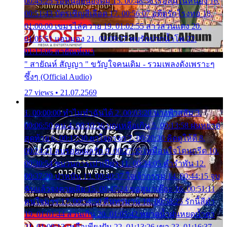
00:45:25 รอหน่อยน้องติ๋ม 15. 00:48:56 เรือล่มในหนอง 16.
00:51:43 บัตรเชิญสีเลือด 17. 00:56:07 อดีตรักโรงทอ 18.
01:00:00 เขมรไล่ควาย 19. 01:02:55 สาวสวนแตง 20.
01:05:51 แอบมอง 21. 01:09:27 พบรักปากน้ำโพ 22.
01:13:06 สายัณห์เมา
" สายัณห์ สัญญา " ขวัญใจคนเดิม - รวมเพลงดังเพราะๆ
ซึ้งๆ (Official Audio)
27 views • 21.07.2569
1. 00:00:00 ทำไมทำฉันได้ 2. 00:03:20 นางฟ้าสลัม 3.
00:06:50 คน 4. 00:10:36 บุญเหลือเกิน 5. 00:13:58 ฝนหยาด
สุดท้าย 6. 00:17:30 ยาใจยาจก 7. 00:20:30 คิดดูให้ดี 8.
00:24:21 ลบรอยแผลรัก 9. 00:27:35 เหมือนใจโดนกรีด 10.
00:30:54 ขบวนการเปาเปียว 11. 00:34:05 คำรำพัน 12.
00:37:20 ปาหนัน 13. 00:40:37 ใจเจ้ากรรม 14. 00:44:15 จูบ
ฉันแล้วจงตายเสีย 15. 00:47:24 ขอสูมาเต๊อะ 16. 00:51:11
คนใจมาร 17. 00:54:50 คืนทรมาน 18. 00:58:25 รักนี้สีดำ
19. 01:01:44 ส่วนเกิน 20. 01:05:42 หยาดน้ำฝนหยดน้ำตา
21. 01:09:13 เหลือเพียงฝัน 22. 01:13:26 เขา 23. 01:16:37