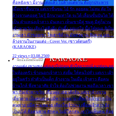
คือหยังเขา มีงานแต่งแล้ว ไปล้างแต่จาน ดั่งถูกประหาร
เมื่อเขาชื่นบาน แต่เราขื่นขม โอ้ รัก ลอยลม ไม่สม ดัง ใจ
ล้างจานคอยคู่ ไม่รู้ อีกนานเท่าใด จะได้ เลื่อนขั้นบันได ได้
เป็น ตำแหน่งเจ้าสาว มันเหงา เห็นเขามีคู่ ซมดู มีคู่ก็ม่วน
เข้าพาขวัญ เสียงโห่ตึงตึง มันซึ้ง อยู่แก่ใจ มื้อใด๋หนอ สิเป็น
งานเฮา มัวซอยเขา ใจเฮาซิด้าน มันทรมาน จับจาน เอย…
ล้างจานในงานแต่ง - Cover Ver. (ซาวด์ดนตรี)
(KARAOKE)
22 views • 03.08.2569
งานแต่ง เขาแซง แย่งเอาไปก่อน หัวใจอาวรณ์ มาซ่อน อยู่
ในห้องครัว ข้างนอกเจ้าสาว ส่งยิ้ม ให้คนไปทั่ว แต่เรา เฝ้า
อยู่ในครัว ทำตัวเป็นเด็ก ล้างจาน ในเมื่อ เจ้าสาว คือคน
บ้านใกล้ พึ่งพาอาศัย จำใจ ต้องไปช่วยงาน พอถึงเวลา เขา
พา กันเข้าพาขวัญ เพื่อนฝูง เฮฮาดังลั่น แต่เราล้างจาน
เดียวดาย เป็นคนพ่าย บ่มีความหมาย เคียงใจเจ้าบ่าว เป็น
คนพ่าย บ่มีความหมาย เคียงใจเจ้าบ่าว เพื่อนเจ้าสาว ยัง
เป็นบ่ได้ คือคนพ่าย ฮักคน ไม่มีใครสน เขาไม่เห็นคน ที่อยู่