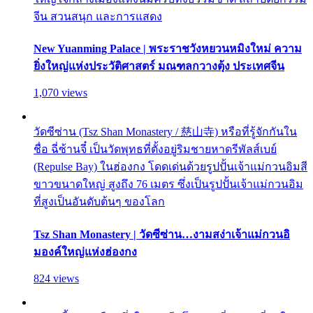
จีน สวนสนุก และการแสดง
New Yuanming Palace | พระราชวังหยวนหมิงใหม่ ความ
ยิ่งใหญ่แห่งประวัติศาสตร์ มณฑลกวางตุ้ง ประเทศจีน
1,070 views
วัดซีซ่าน (Tsz Shan Monastery / 慈山寺) หรือที่รู้จักกันใน
ชื่อ ฉี่ซ้านจี๋ เป็นวัดพุทธที่ตั้งอยู่ริมชายหาดรีพัลส์เบย์
(Repulse Bay) ในฮ่องกง โดดเด่นด้วยรูปปั้นเจ้าแม่กวนอิมสี
ขาวขนาดใหญ่ สูงถึง 76 เมตร ซึ่งเป็นรูปปั้นเจ้าแม่กวนอิม
ที่สูงเป็นอันดับต้นๆ ของโลก
Tsz Shan Monastery | วัดซีซ่าน…งามสง่าเจ้าแม่กวนอิ
มองค์ใหญ่แห่งฮ่องกง
824 views