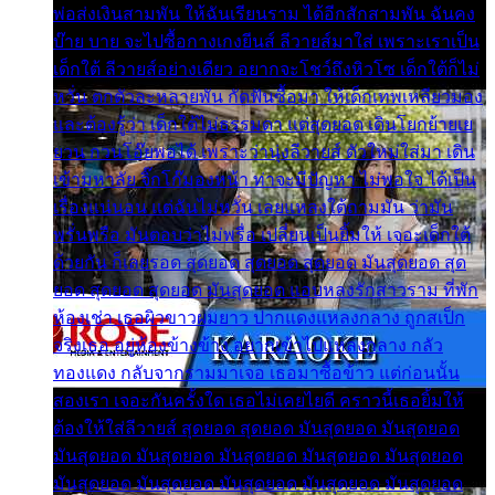
พ่อส่งเงินสามพัน ให้ฉันเรียนราม ได้อีกสักสามพัน ฉันคง
บ๊าย บาย จะไปซื้อกางเกงยีนส์ ลีวายส์มาใส่ เพราะเราเป็น
เด็กใต้ ลีวายส์อย่างเดียว อยากจะโชว์ถึงหิวโซ เด็กใต้ก็ไม่
หวั่น ตกตัวละหลายพัน กัดฟันซื้อมา ให้เด็กเทพเหลียวมอง
และต้องรู้ว่า เด็กใต้ไม่ธรรมดา แต่สุดยอด เดินโยกย้ายเย
ยวน กวนโอ๊ยพอได้ เพราะว่านุ่งลีวายส์ ตัวใหม่ใส่มา เดิน
เข้ามหาลัย จิ๊กโก๊มองหน้า ท่าจะมีปัญหา ไม่พอใจ ได้เป็น
เรื่องแน่นอน แต่ฉันไม่หวั่น เลยแหลงใต้ถามมัน ว่ามัน
พรั่นพรือ มันตอบว่าไม่พรื่อ เปลี่ยนเป็นยิ้มให้ เจอะเด็กใต้
ด้วยกัน ก็เลยรอด สุดยอด สุดยอด สุดยอด มันสุดยอด สุด
ยอด สุดยอด สุดยอด มันสุดยอด แอบหลงรักสาวราม ที่พัก
ห้องเช่า เธอผิวขาวผมยาว ปากแดงแหลงกลาง ถูกสเป็ก
จริงเธอ อยู่ห้องข้างข้าง อยากเข้าไปแหลงกลาง กลัว
ทองแดง กลับจากรามมาเจอ เธอมาซื้อข้าว แต่ก่อนนั้น
สองเรา เจอะกันครั้งใด เธอไม่เคยไยดี คราวนี้เธอยิ้มให้
ต้องให้ใส่ลีวายส์ สุดยอด สุดยอด มันสุดยอด มันสุดยอด
มันสุดยอด มันสุดยอด มันสุดยอด มันสุดยอด มันสุดยอด
มันสุดยอด มันสุดยอด มันสุดยอด มันสุดยอด มันสุดยอด