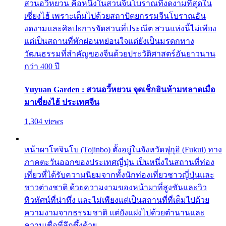
สวนอวี้หยวน คือหนึ่งในสวนจีนโบราณที่งดงามที่สุดใน
เซี่ยงไฮ้ เพราะเต็มไปด้วยสถาปัตยกรรมจีนโบราณอัน
งดงามและศิลปะการจัดสวนที่ประณีต สวนแห่งนี้ไม่เพียง
แต่เป็นสถานที่พักผ่อนหย่อนใจแต่ยังเป็นมรดกทาง
วัฒนธรรมที่สำคัญของจีนด้วยประวัติศาสตร์อันยาวนาน
กว่า 400 ปี
Yuyuan Garden : สวนอวี้หยวน จุดเช็กอินห้ามพลาดเมื่อ
มาเซี่ยงไฮ้ ประเทศจีน
1,304 views
หน้าผาโทจินโบ (Tojinbo) ตั้งอยู่ในจังหวัดฟุกุอิ (Fukui) ทาง
ภาคตะวันออกของประเทศญี่ปุ่น เป็นหนึ่งในสถานที่ท่อง
เที่ยวที่ได้รับความนิยมจากทั้งนักท่องเที่ยวชาวญี่ปุ่นและ
ชาวต่างชาติ ด้วยความงามของหน้าผาที่สูงชันและวิว
ทิวทัศน์ที่น่าทึ่ง และไม่เพียงแต่เป็นสถานที่ที่เต็มไปด้วย
ความงามจากธรรมชาติ แต่ยังแฝงไปด้วยตำนานและ
ความเชื่อที่ลึกซึ้งด้วย