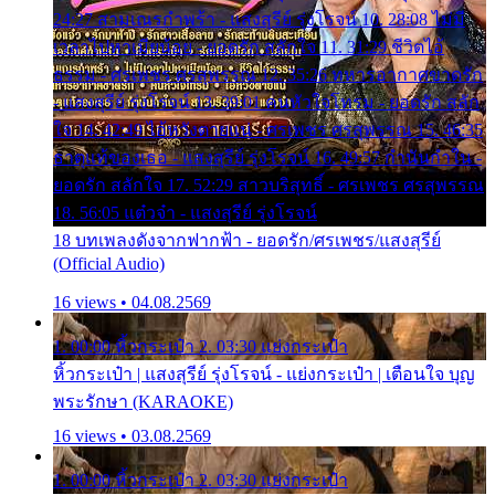
24:27 สามเณรกำพร้า - แสงสุรีย์ รุ่งโรจน์ 10. 28:08 ไม่มี
เวลาไปหาเมียน้อย - ยอดรัก สลักใจ 11. 31:29 ชีวิตไอ้
ธรรม - ศรเพชร ศรสุพรรณ 12. 35:26 ทหารอากาศขาดรัก
- แสงสุรีย์ รุ่งโรจน์ 13. 39:01 คนหัวใจโทรม - ยอดรัก สลัก
ใจ 14. 42:49 ไอ้หวังตายแน่ - ศรเพชร ศรสุพรรณ 15. 46:35
ธาตุแท้ของเธอ - แสงสุรีย์ รุ่งโรจน์ 16. 49:57 กำนันกำใน -
ยอดรัก สลักใจ 17. 52:29 สาวบริสุทธิ์ - ศรเพชร ศรสุพรรณ
18. 56:05 แต๋วจ๋า - แสงสุรีย์ รุ่งโรจน์
18 บทเพลงดังจากฟากฟ้า - ยอดรัก/ศรเพชร/แสงสุรีย์
(Official Audio)
16 views • 04.08.2569
1. 00:00 หิ้วกระเป๋า 2. 03:30 แย่งกระเป๋า
หิ้วกระเป๋า | แสงสุรีย์ รุ่งโรจน์ - แย่งกระเป๋า | เตือนใจ บุญ
พระรักษา (KARAOKE)
16 views • 03.08.2569
1. 00:00 หิ้วกระเป๋า 2. 03:30 แย่งกระเป๋า