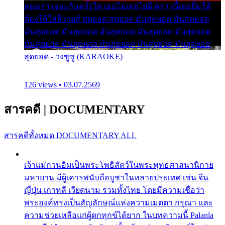
สองเรา เจอะกันครั้งใด เธอไม่เคยไยดี คราวนี้เธอยิ้มให้
ต้องให้ใส่ลีวายส์ สุดยอด สุดยอด มันสุดยอด มันสุดยอด
มันสุดยอด มันสุดยอด มันสุดยอด มันสุดยอด มันสุดยอด
มันสุดยอด มันสุดยอด มันสุดยอด มันสุดยอด มันสุดยอด
สุดยอด - วงซูซู (KARAOKE)
126 views • 03.07.2569
สารคดี
|
DOCUMENTARY
สารคดีทั้งหมด
DOCUMENTARY ALL
เจ้าแม่กวนอิมเป็นพระโพธิสัตว์ในพระพุทธศาสนานิกาย
มหายาน มีผู้เคารพนับถือบูชาในหลายประเทศ เช่น จีน
ญี่ปุ่น เกาหลี เวียดนาม รวมทั้งไทย โดยมีความเชื่อว่า
พระองค์ทรงเป็นสัญลักษณ์แห่งความเมตตา กรุณา และ
ความช่วยเหลือแก่ผู้ตกทุกข์ได้ยาก ในบทความนี้ Palanla