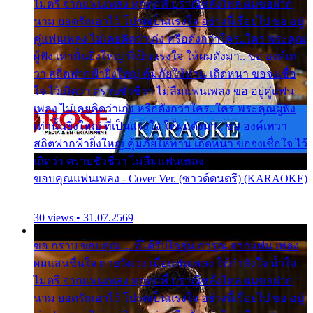
ไมตรี จากแฟนเพลง ทุกทุกที่ ปราณีหลั่งไหล ผมขอฝาก
นาม ยอดรักเอาไว้ โปรดเป็นแรงใจ อย่างนี้เรื่อยไป ขอ อยู่
คู่แฟนเพลง ไม่เคยคิดว่าเก่ง หรือดังกว่าใคร..ใคร พระคุณ
ผู้ฟัง เท่านั้นยิ่งใหญ่ ที่เป็นแรงใจ ให้ผมดังมา.. ขอ องค์เท
วา สถิตฟากฟ้ายิ่งใหญ่ คุ้มภัยให้ท่าน เถิดหนา ขอจงเชื่อ
ใจ ไว้เถิดว่า ตราบชั่วชีวา ไม่ลืมแฟนเพลง ขอ อยู่คู่แฟน
เพลง ไม่เคยคิดว่าเก่ง หรือดังกว่าใคร..ใคร พระคุณผู้ฟัง
เท่านั้นยิ่งใหญ่ ที่เป็นแรงใจ ให้ผมดังมา.. ขอ องค์เทวา
สถิตฟากฟ้ายิ่งใหญ่ คุ้มภัยให้ท่าน เถิดหนา ขอจงเชื่อใจ ไว้
เถิดว่า ตราบชั่วชีวา ไม่ลืมแฟนเพลง
ขอบคุณแฟนเพลง - Cover Ver. (ซาวด์ดนตรี) (KARAOKE)
30 views • 31.07.2569
ขอ กราบ ขอบคุณ.... ที่ได้รับไออุ่น การุณ จากแฟน เพลง
ผมแสนชื่นใจ หายวังเวง เมื่อแฟนเพลง ให้กำลังใจ น้ำใจ
ไมตรี จากแฟนเพลง ทุกทุกที่ ปราณีหลั่งไหล ผมขอฝาก
นาม ยอดรักเอาไว้ โปรดเป็นแรงใจ อย่างนี้เรื่อยไป ขอ อยู่