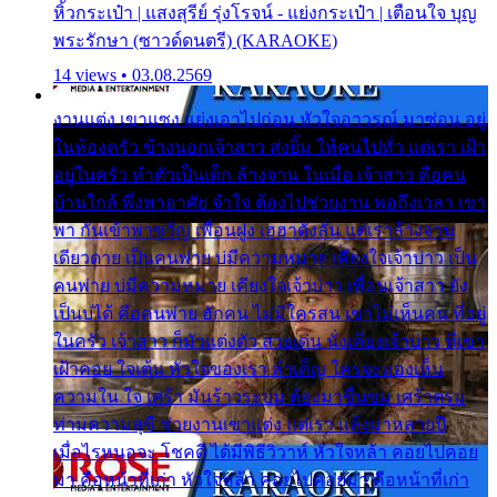
หิ้วกระเป๋า | แสงสุรีย์ รุ่งโรจน์ - แย่งกระเป๋า | เตือนใจ บุญ
พระรักษา (ซาวด์ดนตรี) (KARAOKE)
14 views • 03.08.2569
งานแต่ง เขาแซง แย่งเอาไปก่อน หัวใจอาวรณ์ มาซ่อน อยู่
ในห้องครัว ข้างนอกเจ้าสาว ส่งยิ้ม ให้คนไปทั่ว แต่เรา เฝ้า
อยู่ในครัว ทำตัวเป็นเด็ก ล้างจาน ในเมื่อ เจ้าสาว คือคน
บ้านใกล้ พึ่งพาอาศัย จำใจ ต้องไปช่วยงาน พอถึงเวลา เขา
พา กันเข้าพาขวัญ เพื่อนฝูง เฮฮาดังลั่น แต่เราล้างจาน
เดียวดาย เป็นคนพ่าย บ่มีความหมาย เคียงใจเจ้าบ่าว เป็น
คนพ่าย บ่มีความหมาย เคียงใจเจ้าบ่าว เพื่อนเจ้าสาว ยัง
เป็นบ่ได้ คือคนพ่าย ฮักคน ไม่มีใครสน เขาไม่เห็นคน ที่อยู่
ในครัว เจ้าสาว ก็มัวแต่งตัว สวยเด่น นั่งเคียงเจ้าบ่าว ที่เขา
เฝ้าคอย ใจเต้น หัวใจของเรา ลำเค็ญ ใครจะมองเห็น
ความใน ใจ เศร้า มันร้าวระบม ต้องมาขื่นขม เศร้าตรม
ท่ามความสุขี ช่วยงานเขาแต่ง แต่เรา แล้งมาหลายปี
เมื่อไรหนอจะ โชคดี ได้มีพิธีวิวาห์ หัวใจหล้า คอยไปคอย
มา คือหน้าที่เก่า หัวใจหล้า คอยไปคอยมา คือหน้าที่เก่า