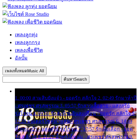
เพลงลูกทุ่ง
เพลงลูกกรุง
เพลงเพื่อชีวิต
อัลบั้ม
เพลงทั้งหมด
Music All
ค้นหา
Search
1. 00:00 สามสิบยังแจ๋ว - ยอดรัก สลักใจ 2. 02:49 รักมาห้าปี
- ศรเพชร ศรสุพรรณ 3. 05:57 รักสาวเสื้อลาย - แสงสุรีย์
รุ่งโรจน์ 4. 09:51 รักสะท้านดินสะเทือน - ยอดรัก สลักใจ 5.
12:23 มอเตอร์ไซค์ทำหล่น - ศรเพชร ศรสุพรรณ 6. 14:49
หิ้วกระเป๋า - แสงสุรีย์ รุ่งโรจน์ 7. 17:57 รักเผื่อเลือก - ยอด
รัก สลักใจ 8. 21:21 น้ำตาไอ้หนุ่ม - ศรเพชร ศรสุพรรณ 9.