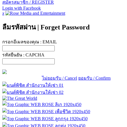
สมัครสมาชิก / REGISTER
Login with Facebook
x
ลืมรหัสผ่าน
|
Forget Password
กรอกอีเมลของคุณ :
EMAIL
รหัสยืนยัน :
CAPCHA
ไม่ยอมรับ / Cancel
ยอมรับ / Confirm