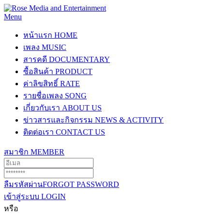
Menu
หน้าแรก
HOME
เพลง
MUSIC
สารคดี
DOCUMENTARY
ซื้อสินค้า
PRODUCT
ค่าลิขสิทธิ์
RATE
รายชื่อเพลง
SONG
เกี่ยวกับเรา
ABOUT US
ข่าวสารและกิจกรรม
NEWS & ACTIVITY
ติดต่อเรา
CONTACT US
สมาชิก
MEMBER
ลืมรหัสผ่าน
FORGOT PASSWORD
เข้าสู่ระบบ
LOGIN
หรือ