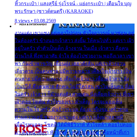
หิ้วกระเป๋า | แสงสุรีย์ รุ่งโรจน์ - แย่งกระเป๋า | เตือนใจ บุญ
พระรักษา (ซาวด์ดนตรี) (KARAOKE)
8 views • 03.08.2569
งานแต่ง เขาแซง แย่งเอาไปก่อน หัวใจอาวรณ์ มาซ่อน อยู่
ในห้องครัว ข้างนอกเจ้าสาว ส่งยิ้ม ให้คนไปทั่ว แต่เรา เฝ้า
อยู่ในครัว ทำตัวเป็นเด็ก ล้างจาน ในเมื่อ เจ้าสาว คือคน
บ้านใกล้ พึ่งพาอาศัย จำใจ ต้องไปช่วยงาน พอถึงเวลา เขา
พา กันเข้าพาขวัญ เพื่อนฝูง เฮฮาดังลั่น แต่เราล้างจาน
เดียวดาย เป็นคนพ่าย บ่มีความหมาย เคียงใจเจ้าบ่าว เป็น
คนพ่าย บ่มีความหมาย เคียงใจเจ้าบ่าว เพื่อนเจ้าสาว ยัง
เป็นบ่ได้ คือคนพ่าย ฮักคน ไม่มีใครสน เขาไม่เห็นคน ที่อยู่
ในครัว เจ้าสาว ก็มัวแต่งตัว สวยเด่น นั่งเคียงเจ้าบ่าว ที่เขา
เฝ้าคอย ใจเต้น หัวใจของเรา ลำเค็ญ ใครจะมองเห็น
ความใน ใจ เศร้า มันร้าวระบม ต้องมาขื่นขม เศร้าตรม
ท่ามความสุขี ช่วยงานเขาแต่ง แต่เรา แล้งมาหลายปี
เมื่อไรหนอจะ โชคดี ได้มีพิธีวิวาห์ หัวใจหล้า คอยไปคอย
มา คือหน้าที่เก่า หัวใจหล้า คอยไปคอยมา คือหน้าที่เก่า