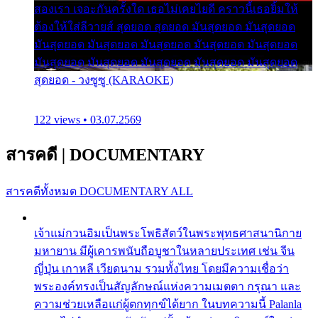
สองเรา เจอะกันครั้งใด เธอไม่เคยไยดี คราวนี้เธอยิ้มให้
ต้องให้ใส่ลีวายส์ สุดยอด สุดยอด มันสุดยอด มันสุดยอด
มันสุดยอด มันสุดยอด มันสุดยอด มันสุดยอด มันสุดยอด
มันสุดยอด มันสุดยอด มันสุดยอด มันสุดยอด มันสุดยอด
สุดยอด - วงซูซู (KARAOKE)
122 views • 03.07.2569
สารคดี
|
DOCUMENTARY
สารคดีทั้งหมด
DOCUMENTARY ALL
เจ้าแม่กวนอิมเป็นพระโพธิสัตว์ในพระพุทธศาสนานิกาย
มหายาน มีผู้เคารพนับถือบูชาในหลายประเทศ เช่น จีน
ญี่ปุ่น เกาหลี เวียดนาม รวมทั้งไทย โดยมีความเชื่อว่า
พระองค์ทรงเป็นสัญลักษณ์แห่งความเมตตา กรุณา และ
ความช่วยเหลือแก่ผู้ตกทุกข์ได้ยาก ในบทความนี้ Palanla