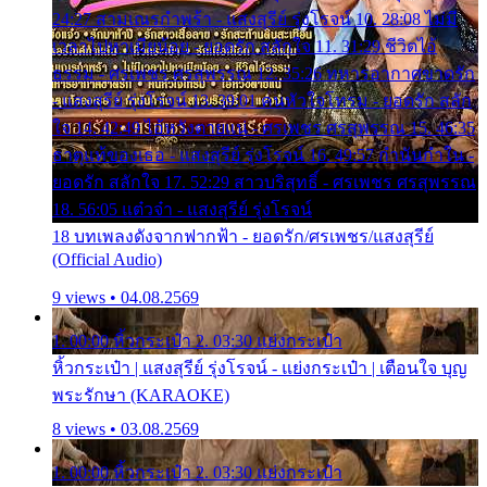
24:27 สามเณรกำพร้า - แสงสุรีย์ รุ่งโรจน์ 10. 28:08 ไม่มี
เวลาไปหาเมียน้อย - ยอดรัก สลักใจ 11. 31:29 ชีวิตไอ้
ธรรม - ศรเพชร ศรสุพรรณ 12. 35:26 ทหารอากาศขาดรัก
- แสงสุรีย์ รุ่งโรจน์ 13. 39:01 คนหัวใจโทรม - ยอดรัก สลัก
ใจ 14. 42:49 ไอ้หวังตายแน่ - ศรเพชร ศรสุพรรณ 15. 46:35
ธาตุแท้ของเธอ - แสงสุรีย์ รุ่งโรจน์ 16. 49:57 กำนันกำใน -
ยอดรัก สลักใจ 17. 52:29 สาวบริสุทธิ์ - ศรเพชร ศรสุพรรณ
18. 56:05 แต๋วจ๋า - แสงสุรีย์ รุ่งโรจน์
18 บทเพลงดังจากฟากฟ้า - ยอดรัก/ศรเพชร/แสงสุรีย์
(Official Audio)
9 views • 04.08.2569
1. 00:00 หิ้วกระเป๋า 2. 03:30 แย่งกระเป๋า
หิ้วกระเป๋า | แสงสุรีย์ รุ่งโรจน์ - แย่งกระเป๋า | เตือนใจ บุญ
พระรักษา (KARAOKE)
8 views • 03.08.2569
1. 00:00 หิ้วกระเป๋า 2. 03:30 แย่งกระเป๋า