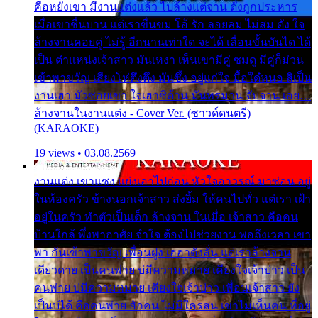
คือหยังเขา มีงานแต่งแล้ว ไปล้างแต่จาน ดั่งถูกประหาร
เมื่อเขาชื่นบาน แต่เราขื่นขม โอ้ รัก ลอยลม ไม่สม ดัง ใจ
ล้างจานคอยคู่ ไม่รู้ อีกนานเท่าใด จะได้ เลื่อนขั้นบันได ได้
เป็น ตำแหน่งเจ้าสาว มันเหงา เห็นเขามีคู่ ซมดู มีคู่ก็ม่วน
เข้าพาขวัญ เสียงโห่ตึงตึง มันซึ้ง อยู่แก่ใจ มื้อใด๋หนอ สิเป็น
งานเฮา มัวซอยเขา ใจเฮาซิด้าน มันทรมาน จับจาน เอย…
ล้างจานในงานแต่ง - Cover Ver. (ซาวด์ดนตรี)
(KARAOKE)
19 views • 03.08.2569
งานแต่ง เขาแซง แย่งเอาไปก่อน หัวใจอาวรณ์ มาซ่อน อยู่
ในห้องครัว ข้างนอกเจ้าสาว ส่งยิ้ม ให้คนไปทั่ว แต่เรา เฝ้า
อยู่ในครัว ทำตัวเป็นเด็ก ล้างจาน ในเมื่อ เจ้าสาว คือคน
บ้านใกล้ พึ่งพาอาศัย จำใจ ต้องไปช่วยงาน พอถึงเวลา เขา
พา กันเข้าพาขวัญ เพื่อนฝูง เฮฮาดังลั่น แต่เราล้างจาน
เดียวดาย เป็นคนพ่าย บ่มีความหมาย เคียงใจเจ้าบ่าว เป็น
คนพ่าย บ่มีความหมาย เคียงใจเจ้าบ่าว เพื่อนเจ้าสาว ยัง
เป็นบ่ได้ คือคนพ่าย ฮักคน ไม่มีใครสน เขาไม่เห็นคน ที่อยู่