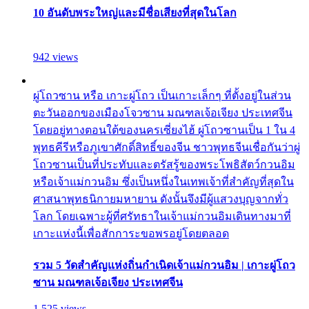
10 อันดับพระใหญ่และมีชื่อเสียงที่สุดในโลก
942 views
ผู่โถวซาน หรือ เกาะผู่โถว เป็นเกาะเล็กๆ ที่ตั้งอยู่ในส่วน
ตะวันออกของเมืองโจวซาน มณฑลเจ้อเจียง ประเทศจีน
โดยอยู่ทางตอนใต้ของนครเซี่ยงไฮ้ ผู่โถวซานเป็น 1 ใน 4
พุทธคีรีหรือภูเขาศักดิ์สิทธิ์ของจีน ชาวพุทธจีนเชื่อกันว่าผู่
โถวซานเป็นที่ประทับและตรัสรู้ของพระโพธิสัตว์กวนอิม
หรือเจ้าแม่กวนอิม ซึ่งเป็นหนึ่งในเทพเจ้าที่สำคัญที่สุดใน
ศาสนาพุทธนิกายมหายาน ดังนั้นจึงมีผู้แสวงบุญจากทั่ว
โลก โดยเฉพาะผู้ที่ศรัทธาในเจ้าแม่กวนอิมเดินทางมาที่
เกาะแห่งนี้เพื่อสักการะขอพรอยู่โดยตลอด
รวม 5 วัดสำคัญแห่งถิ่นกำเนิดเจ้าแม่กวนอิม | เกาะผู่โถว
ซาน มณฑลเจ้อเจียง ประเทศจีน
1,525 views