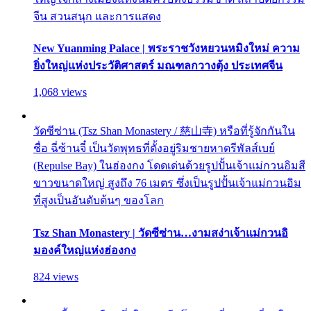
จีน สวนสนุก และการแสดง
New Yuanming Palace | พระราชวังหยวนหมิงใหม่ ความ
ยิ่งใหญ่แห่งประวัติศาสตร์ มณฑลกวางตุ้ง ประเทศจีน
1,068 views
วัดซีซ่าน (Tsz Shan Monastery / 慈山寺) หรือที่รู้จักกันใน
ชื่อ ฉี่ซ้านจี๋ เป็นวัดพุทธที่ตั้งอยู่ริมชายหาดรีพัลส์เบย์
(Repulse Bay) ในฮ่องกง โดดเด่นด้วยรูปปั้นเจ้าแม่กวนอิมสี
ขาวขนาดใหญ่ สูงถึง 76 เมตร ซึ่งเป็นรูปปั้นเจ้าแม่กวนอิม
ที่สูงเป็นอันดับต้นๆ ของโลก
Tsz Shan Monastery | วัดซีซ่าน…งามสง่าเจ้าแม่กวนอิ
มองค์ใหญ่แห่งฮ่องกง
824 views