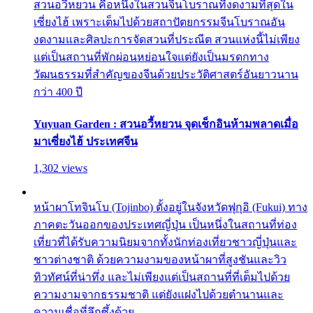
สวนอวี้หยวน คือหนึ่งในสวนจีนโบราณที่งดงามที่สุดใน
เซี่ยงไฮ้ เพราะเต็มไปด้วยสถาปัตยกรรมจีนโบราณอัน
งดงามและศิลปะการจัดสวนที่ประณีต สวนแห่งนี้ไม่เพียง
แต่เป็นสถานที่พักผ่อนหย่อนใจแต่ยังเป็นมรดกทาง
วัฒนธรรมที่สำคัญของจีนด้วยประวัติศาสตร์อันยาวนาน
กว่า 400 ปี
Yuyuan Garden : สวนอวี้หยวน จุดเช็กอินห้ามพลาดเมื่อ
มาเซี่ยงไฮ้ ประเทศจีน
1,302 views
หน้าผาโทจินโบ (Tojinbo) ตั้งอยู่ในจังหวัดฟุกุอิ (Fukui) ทาง
ภาคตะวันออกของประเทศญี่ปุ่น เป็นหนึ่งในสถานที่ท่อง
เที่ยวที่ได้รับความนิยมจากทั้งนักท่องเที่ยวชาวญี่ปุ่นและ
ชาวต่างชาติ ด้วยความงามของหน้าผาที่สูงชันและวิว
ทิวทัศน์ที่น่าทึ่ง และไม่เพียงแต่เป็นสถานที่ที่เต็มไปด้วย
ความงามจากธรรมชาติ แต่ยังแฝงไปด้วยตำนานและ
ความเชื่อที่ลึกซึ้งด้วย