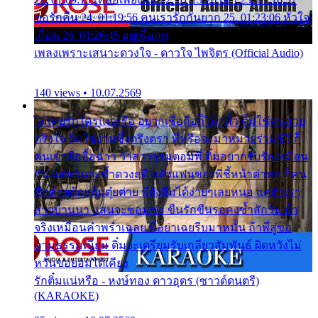
ขอรักคืน 24. 01:19:56 คนเรารักกันยาก 25. 01:23:06 หัวใจ
เถื่อน 26. 01:26:45 อยู่เพื่อลูก
เพลงเพราะเสนาะดวงใจ - ดาวใจ ไพจิตร (Official Audio)
140 views • 10.07.2569
ไม่เคยรักใครแน่หรือ อยากเชื่อถือก็ไม่กล้า ติ๋มใช่คนสวย
ตรึงใจ ติ๋มใช่งามซึ้งตรึงตรา พี่หรือจะมาหมายร่วมชีวี ก็
คนเขาลืออื้อฉาว ว่าสาวๆรุมตอมพี่ ติ๋มอยากรับรักเหมือน
กัน แต่หวั่นจะช้ำดวงฤดี กลัวแฟนของพี่ชี้หน้าด่าทอ ก็คน
ชื่อต๋อยต้อยตุ้มตุ๋ยต่าย พี่ยังลืมได้ง่ายๆเลยหนอ แค่ตัวเรา
สาวบ้านนา แสนจะซอมซ่อ ขืนรักขืนรอคงช้ำสักวัน ถ้า
จริงเหมือนคำพร่ำเฉลย พี่อย่าเฉยรีบมาหมั้น ถ้าพี่สู่ขอ
ตามธรรมเนียม ติ๋มจะเตรียมรับเกลียวสัมพันธ์ ผิดหวังไม่
หวั่นขอยอมได้เคียง
รักติ๋มแน่หรือ - หงษ์ทอง ดาวอุดร (ซาวด์ดนตรี)
(KARAOKE)