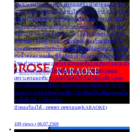
ออเซาะจนใจเบา สงสาร บัวทองเศร้า น้ำตาคลอเบ้า เฝ้า
อาลัย หนุ่มรูปหล่อหนีไกล หัวใจบัวทองระรวย บัวทองโศก
เพราะเป็นโรครักจาง ชีวิตเคว้งคว้าง เมื่อรักห่างร้างไกล
แม่ก็บอก พ่อก็สั่งจะรักใครสักครั้ง อย่าไปหวังความรวย
พลั้งไปใครจะช่วย ซื้อเปลมาไกว ให้ลูกบัวทอง เวรกรรม
ตามสนอง จึงเศร้าหมอง กลีบบัวทองต้องโรย บัวทองไม่
ตระหนัก เพราะไม่รักโคลนตม บัวทองท้องกลม เพราะลืม
ตมน้ำคลอง หลงลิ้น ที่สิ้นสัตย์ เจ้าจึงไม่ระมัด หลงกลิ่นลิ้น
โชย คำหวาน เขาวาดโรย บัวทองกลีบโรย ต้องร้อนรุม บัว
มาบานก่อนตูม ดุจไฟสุมร้อนรุมอุรา บัวทองผ่ายผอม
เพราะตรอมฤทัย ข้าวปลาไม่สนใจ ร้องไห้ลูกเดียว หยุด
โศก เสียเถิดทอง พักความเศร้าหมอง เถิดทองจ๋า ถึงใคร
เขาจะว่า ลูกเจ้าเกิดมา จะชื่อว่าไง พี่ขอเป็นเพื่อนปลอบใจ
จะตั้งชื่อให้ ว่าไอ้บังเอิญ
บัวทองร้องไห้ - เทพพร เพชรอุบล(KARAOKE)
109 views • 06.07.2569