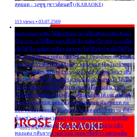
สุดยอด - วงซูซู (ซาวด์ดนตรี) (KARAOKE)
113 views • 03.07.2569
พ่อส่งเงินสามพัน ให้ฉันเรียนราม ได้อีกสักสามพัน ฉันคง
บ๊าย บาย จะไปซื้อกางเกงยีนส์ ลีวายส์มาใส่ เพราะเราเป็น
เด็กใต้ ลีวายส์อย่างเดียว อยากจะโชว์ถึงหิวโซ เด็กใต้ก็ไม่
หวั่น ตกตัวละหลายพัน กัดฟันซื้อมา ให้เด็กเทพเหลียวมอง
และต้องรู้ว่า เด็กใต้ไม่ธรรมดา แต่สุดยอด เดินโยกย้ายเย
ยวน กวนโอ๊ยพอได้ เพราะว่านุ่งลีวายส์ ตัวใหม่ใส่มา เดิน
เข้ามหาลัย จิ๊กโก๊มองหน้า ท่าจะมีปัญหา ไม่พอใจ ได้เป็น
เรื่องแน่นอน แต่ฉันไม่หวั่น เลยแหลงใต้ถามมัน ว่ามัน
พรั่นพรือ มันตอบว่าไม่พรื่อ เปลี่ยนเป็นยิ้มให้ เจอะเด็กใต้
ด้วยกัน ก็เลยรอด สุดยอด สุดยอด สุดยอด มันสุดยอด สุด
ยอด สุดยอด สุดยอด มันสุดยอด แอบหลงรักสาวราม ที่พัก
ห้องเช่า เธอผิวขาวผมยาว ปากแดงแหลงกลาง ถูกสเป็ก
จริงเธอ อยู่ห้องข้างข้าง อยากเข้าไปแหลงกลาง กลัว
ทองแดง กลับจากรามมาเจอ เธอมาซื้อข้าว แต่ก่อนนั้น