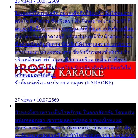
25 views • 10.07.2569
ไม่เคยรักใครแน่หรือ อยากเชื่อถือก็ไม่กล้า ติ๋มใช่คนสวย
ตรึงใจ ติ๋มใช่งามซึ้งตรึงตรา พี่หรือจะมาหมายร่วมชีวี ก็
คนเขาลืออื้อฉาว ว่าสาวๆรุมตอมพี่ ติ๋มอยากรับรักเหมือน
กัน แต่หวั่นจะช้ำดวงฤดี กลัวแฟนของพี่ชี้หน้าด่าทอ ก็คน
ชื่อต๋อยต้อยตุ้มตุ๋ยต่าย พี่ยังลืมได้ง่ายๆเลยหนอ แค่ตัวเรา
สาวบ้านนา แสนจะซอมซ่อ ขืนรักขืนรอคงช้ำสักวัน ถ้า
จริงเหมือนคำพร่ำเฉลย พี่อย่าเฉยรีบมาหมั้น ถ้าพี่สู่ขอ
ตามธรรมเนียม ติ๋มจะเตรียมรับเกลียวสัมพันธ์ ผิดหวังไม่
หวั่นขอยอมได้เคียง
รักติ๋มแน่หรือ - หงษ์ทอง ดาวอุดร (KARAOKE)
27 views • 10.07.2569
บัวทองโศก เพราะเป็นโรครักรุม ในอกกลัดกลุ้ม โดนแฟน
หนุ่มหลอกเอา เขารวย และรูปหล่อ มาพะเน้าพะนอ
ออเซาะจนใจเบา สงสาร บัวทองเศร้า น้ำตาคลอเบ้า เฝ้า
อาลัย หนุ่มรูปหล่อหนีไกล หัวใจบัวทองระรวย บัวทองโศก