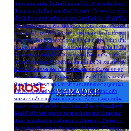
พ่อส่งเงินสามพัน ให้ฉันเรียนราม ได้อีกสักสามพัน ฉันคง
บ๊าย บาย จะไปซื้อกางเกงยีนส์ ลีวายส์มาใส่ เพราะเราเป็น
เด็กใต้ ลีวายส์อย่างเดียว อยากจะโชว์ถึงหิวโซ เด็กใต้ก็ไม่
หวั่น ตกตัวละหลายพัน กัดฟันซื้อมา ให้เด็กเทพเหลียวมอง
และต้องรู้ว่า เด็กใต้ไม่ธรรมดา แต่สุดยอด เดินโยกย้ายเย
ยวน กวนโอ๊ยพอได้ เพราะว่านุ่งลีวายส์ ตัวใหม่ใส่มา เดิน
เข้ามหาลัย จิ๊กโก๊มองหน้า ท่าจะมีปัญหา ไม่พอใจ ได้เป็น
เรื่องแน่นอน แต่ฉันไม่หวั่น เลยแหลงใต้ถามมัน ว่ามัน
พรั่นพรือ มันตอบว่าไม่พรื่อ เปลี่ยนเป็นยิ้มให้ เจอะเด็กใต้
ด้วยกัน ก็เลยรอด สุดยอด สุดยอด สุดยอด มันสุดยอด สุด
ยอด สุดยอด สุดยอด มันสุดยอด แอบหลงรักสาวราม ที่พัก
ห้องเช่า เธอผิวขาวผมยาว ปากแดงแหลงกลาง ถูกสเป็ก
จริงเธอ อยู่ห้องข้างข้าง อยากเข้าไปแหลงกลาง กลัว
ทองแดง กลับจากรามมาเจอ เธอมาซื้อข้าว แต่ก่อนนั้น
สองเรา เจอะกันครั้งใด เธอไม่เคยไยดี คราวนี้เธอยิ้มให้
ต้องให้ใส่ลีวายส์ สุดยอด สุดยอด มันสุดยอด มันสุดยอด
มันสุดยอด มันสุดยอด มันสุดยอด มันสุดยอด มันสุดยอด
มันสุดยอด มันสุดยอด มันสุดยอด มันสุดยอด มันสุดยอด