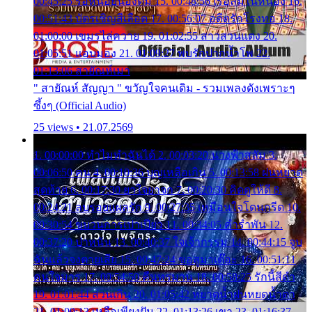
00:45:25 รอหน่อยน้องติ๋ม 15. 00:48:56 เรือล่มในหนอง 16.
00:51:43 บัตรเชิญสีเลือด 17. 00:56:07 อดีตรักโรงทอ 18.
01:00:00 เขมรไล่ควาย 19. 01:02:55 สาวสวนแตง 20.
01:05:51 แอบมอง 21. 01:09:27 พบรักปากน้ำโพ 22.
01:13:06 สายัณห์เมา
" สายัณห์ สัญญา " ขวัญใจคนเดิม - รวมเพลงดังเพราะๆ
ซึ้งๆ (Official Audio)
25 views • 21.07.2569
1. 00:00:00 ทำไมทำฉันได้ 2. 00:03:20 นางฟ้าสลัม 3.
00:06:50 คน 4. 00:10:36 บุญเหลือเกิน 5. 00:13:58 ฝนหยาด
สุดท้าย 6. 00:17:30 ยาใจยาจก 7. 00:20:30 คิดดูให้ดี 8.
00:24:21 ลบรอยแผลรัก 9. 00:27:35 เหมือนใจโดนกรีด 10.
00:30:54 ขบวนการเปาเปียว 11. 00:34:05 คำรำพัน 12.
00:37:20 ปาหนัน 13. 00:40:37 ใจเจ้ากรรม 14. 00:44:15 จูบ
ฉันแล้วจงตายเสีย 15. 00:47:24 ขอสูมาเต๊อะ 16. 00:51:11
คนใจมาร 17. 00:54:50 คืนทรมาน 18. 00:58:25 รักนี้สีดำ
19. 01:01:44 ส่วนเกิน 20. 01:05:42 หยาดน้ำฝนหยดน้ำตา
21. 01:09:13 เหลือเพียงฝัน 22. 01:13:26 เขา 23. 01:16:37