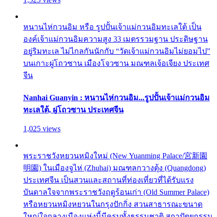
หนานไห่กวนอิม หรือ รูปปั้นเจ้าแม่กวนอิมทะเลใต้ เป็น
องค์เจ้าแม่กวนอิมความสูง 33 เมตรรวมฐาน ประดิษฐาน
อยู่ริมทะเล ไม่ไกลกันนักกับ “วัดเจ้าแม่กวนอิมไม่ยอมไป”
บนเกาะผู่โถวซาน เมืองโจวซาน มณฑลเจ้อเจียง ประเทศ
จีน
Nanhai Guanyin : หนานไห่กวนอิม...รูปปั้นเจ้าแม่กวนอิม
ทะเลใต้, ผู่โถวซาน ประเทศจีน
1,025 views
พระราชวังหยวนหมิงใหม่ (New Yuanming Palace/宮新園
明園) ในเมืองจูไห่ (Zhuhai) มณฑลกวางตุ้ง (Quangdong)
ประเทศจีน เป็นสวนและสถานที่ท่องเที่ยวที่ได้รับแรง
บันดาลใจจากพระราชวังฤดูร้อนเก่า (Old Summer Palace)
หรือหยวนหมิงหยวนในกรุงปักกิ่ง สวนสาธารณะขนาด
ใหญ่ใจกลางเมืองแห่งนี้มีครบทั้งธรรมชาติ สถาปัตยกรรม