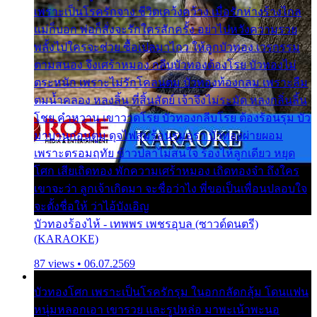
เพราะเป็นโรครักจาง ชีวิตเคว้งคว้าง เมื่อรักห่างร้างไกล
แม่ก็บอก พ่อก็สั่งจะรักใครสักครั้ง อย่าไปหวังความรวย
พลั้งไปใครจะช่วย ซื้อเปลมาไกว ให้ลูกบัวทอง เวรกรรม
ตามสนอง จึงเศร้าหมอง กลีบบัวทองต้องโรย บัวทองไม่
ตระหนัก เพราะไม่รักโคลนตม บัวทองท้องกลม เพราะลืม
ตมน้ำคลอง หลงลิ้น ที่สิ้นสัตย์ เจ้าจึงไม่ระมัด หลงกลิ่นลิ้น
โชย คำหวาน เขาวาดโรย บัวทองกลีบโรย ต้องร้อนรุม บัว
มาบานก่อนตูม ดุจไฟสุมร้อนรุมอุรา บัวทองผ่ายผอม
เพราะตรอมฤทัย ข้าวปลาไม่สนใจ ร้องไห้ลูกเดียว หยุด
โศก เสียเถิดทอง พักความเศร้าหมอง เถิดทองจ๋า ถึงใคร
เขาจะว่า ลูกเจ้าเกิดมา จะชื่อว่าไง พี่ขอเป็นเพื่อนปลอบใจ
จะตั้งชื่อให้ ว่าไอ้บังเอิญ
บัวทองร้องไห้ - เทพพร เพชรอุบล (ซาวด์ดนตรี)
(KARAOKE)
87 views • 06.07.2569
บัวทองโศก เพราะเป็นโรครักรุม ในอกกลัดกลุ้ม โดนแฟน
หนุ่มหลอกเอา เขารวย และรูปหล่อ มาพะเน้าพะนอ