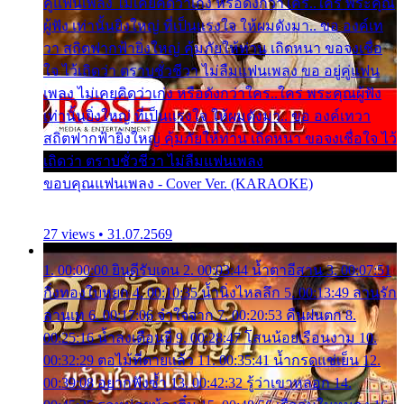
คู่แฟนเพลง ไม่เคยคิดว่าเก่ง หรือดังกว่าใคร..ใคร พระคุณ
ผู้ฟัง เท่านั้นยิ่งใหญ่ ที่เป็นแรงใจ ให้ผมดังมา.. ขอ องค์เท
วา สถิตฟากฟ้ายิ่งใหญ่ คุ้มภัยให้ท่าน เถิดหนา ขอจงเชื่อ
ใจ ไว้เถิดว่า ตราบชั่วชีวา ไม่ลืมแฟนเพลง ขอ อยู่คู่แฟน
เพลง ไม่เคยคิดว่าเก่ง หรือดังกว่าใคร..ใคร พระคุณผู้ฟัง
เท่านั้นยิ่งใหญ่ ที่เป็นแรงใจ ให้ผมดังมา.. ขอ องค์เทวา
สถิตฟากฟ้ายิ่งใหญ่ คุ้มภัยให้ท่าน เถิดหนา ขอจงเชื่อใจ ไว้
เถิดว่า ตราบชั่วชีวา ไม่ลืมแฟนเพลง
ขอบคุณแฟนเพลง - Cover Ver. (KARAOKE)
27 views • 31.07.2569
1. 00:00:00 ยินดีรับเดน 2. 00:03:44 น้ำตาอีสาน 3. 00:07:51
กิ่งทองใบหยก 4. 00:10:35 น้ำนิ่งไหลลึก 5. 00:13:49 ลานรัก
ลานเท 6. 00:17:06 จำใจจาก 7. 00:20:53 คืนฝนตก 8.
00:25:16 น้ำลงเดือนยี่ 9. 00:28:47 โสนน้อยเรือนงาม 10.
00:32:29 ตอไม้ที่ตายแล้ว 11. 00:35:41 น้ำกรดแช่เย็น 12.
00:39:08 อยากฟังซ้ำ 13. 00:42:32 รู้ว่าเขาหลอก 14.