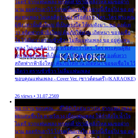
ไมตรี จากแฟนเพลง ทุกทุกที่ ปราณีหลั่งไหล ผมขอฝาก
นาม ยอดรักเอาไว้ โปรดเป็นแรงใจ อย่างนี้เรื่อยไป ขอ อยู่
คู่แฟนเพลง ไม่เคยคิดว่าเก่ง หรือดังกว่าใคร..ใคร พระคุณ
ผู้ฟัง เท่านั้นยิ่งใหญ่ ที่เป็นแรงใจ ให้ผมดังมา.. ขอ องค์เท
วา สถิตฟากฟ้ายิ่งใหญ่ คุ้มภัยให้ท่าน เถิดหนา ขอจงเชื่อ
ใจ ไว้เถิดว่า ตราบชั่วชีวา ไม่ลืมแฟนเพลง ขอ อยู่คู่แฟน
เพลง ไม่เคยคิดว่าเก่ง หรือดังกว่าใคร..ใคร พระคุณผู้ฟัง
เท่านั้นยิ่งใหญ่ ที่เป็นแรงใจ ให้ผมดังมา.. ขอ องค์เทวา
สถิตฟากฟ้ายิ่งใหญ่ คุ้มภัยให้ท่าน เถิดหนา ขอจงเชื่อใจ ไว้
เถิดว่า ตราบชั่วชีวา ไม่ลืมแฟนเพลง
ขอบคุณแฟนเพลง - Cover Ver. (ซาวด์ดนตรี) (KARAOKE)
26 views • 31.07.2569
ขอ กราบ ขอบคุณ.... ที่ได้รับไออุ่น การุณ จากแฟน เพลง
ผมแสนชื่นใจ หายวังเวง เมื่อแฟนเพลง ให้กำลังใจ น้ำใจ
ไมตรี จากแฟนเพลง ทุกทุกที่ ปราณีหลั่งไหล ผมขอฝาก
นาม ยอดรักเอาไว้ โปรดเป็นแรงใจ อย่างนี้เรื่อยไป ขอ อยู่