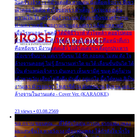
ในครัว เจ้าสาว ก็มัวแต่งตัว สวยเด่น นั่งเคียงเจ้าบ่าว ที่เขา
เฝ้าคอย ใจเต้น หัวใจของเรา ลำเค็ญ ใครจะมองเห็น
ความใน ใจ เศร้า มันร้าวระบม ต้องมาขื่นขม เศร้าตรม
ท่ามความสุขี ช่วยงานเขาแต่ง แต่เรา แล้งมาหลายปี
เมื่อไรหนอจะ โชคดี ได้มีพิธีวิวาห์ หัวใจหล้า คอยไปคอย
มา คือหน้าที่เก่า หัวใจหล้า คอยไปคอยมา คือหน้าที่เก่า
คือหยังเขา มีงานแต่งแล้ว ไปล้างแต่จาน ดั่งถูกประหาร
เมื่อเขาชื่นบาน แต่เราขื่นขม โอ้ รัก ลอยลม ไม่สม ดัง ใจ
ล้างจานคอยคู่ ไม่รู้ อีกนานเท่าใด จะได้ เลื่อนขั้นบันได ได้
เป็น ตำแหน่งเจ้าสาว มันเหงา เห็นเขามีคู่ ซมดู มีคู่ก็ม่วน
เข้าพาขวัญ เสียงโห่ตึงตึง มันซึ้ง อยู่แก่ใจ มื้อใด๋หนอ สิเป็น
งานเฮา มัวซอยเขา ใจเฮาซิด้าน มันทรมาน จับจาน เอย…
ล้างจานในงานแต่ง - Cover Ver. (KARAOKE)
23 views • 03.08.2569
ขอ กราบ ขอบคุณ.... ที่ได้รับไออุ่น การุณ จากแฟน เพลง
ผมแสนชื่นใจ หายวังเวง เมื่อแฟนเพลง ให้กำลังใจ น้ำใจ