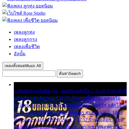
เพลงลูกทุ่ง
เพลงลูกกรุง
เพลงเพื่อชีวิต
อัลบั้ม
เพลงทั้งหมด
Music All
ค้นหา
Search
1. 00:00 สามสิบยังแจ๋ว - ยอดรัก สลักใจ 2. 02:49 รักมาห้าปี
- ศรเพชร ศรสุพรรณ 3. 05:57 รักสาวเสื้อลาย - แสงสุรีย์
รุ่งโรจน์ 4. 09:51 รักสะท้านดินสะเทือน - ยอดรัก สลักใจ 5.
12:23 มอเตอร์ไซค์ทำหล่น - ศรเพชร ศรสุพรรณ 6. 14:49
หิ้วกระเป๋า - แสงสุรีย์ รุ่งโรจน์ 7. 17:57 รักเผื่อเลือก - ยอด
รัก สลักใจ 8. 21:21 น้ำตาไอ้หนุ่ม - ศรเพชร ศรสุพรรณ 9.