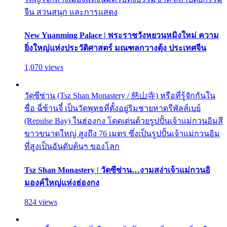
จีน สวนสนุก และการแสดง
New Yuanming Palace | พระราชวังหยวนหมิงใหม่ ความ
ยิ่งใหญ่แห่งประวัติศาสตร์ มณฑลกวางตุ้ง ประเทศจีน
1,070 views
วัดซีซ่าน (Tsz Shan Monastery / 慈山寺) หรือที่รู้จักกันใน
ชื่อ ฉี่ซ้านจี๋ เป็นวัดพุทธที่ตั้งอยู่ริมชายหาดรีพัลส์เบย์
(Repulse Bay) ในฮ่องกง โดดเด่นด้วยรูปปั้นเจ้าแม่กวนอิมสี
ขาวขนาดใหญ่ สูงถึง 76 เมตร ซึ่งเป็นรูปปั้นเจ้าแม่กวนอิม
ที่สูงเป็นอันดับต้นๆ ของโลก
Tsz Shan Monastery | วัดซีซ่าน…งามสง่าเจ้าแม่กวนอิ
มองค์ใหญ่แห่งฮ่องกง
824 views