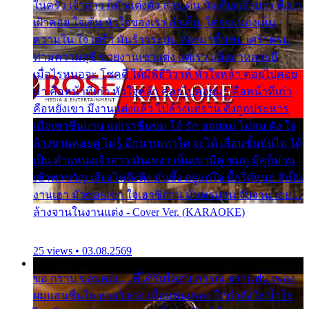
ในครัว เจ้าสาว ก็มัวแต่งตัว สวยเด่น นั่งเคียงเจ้าบ่าว ที่เขา
เฝ้าคอย ใจเต้น หัวใจของเรา ลำเค็ญ ใครจะมองเห็น
ความใน ใจ เศร้า มันร้าวระบม ต้องมาขื่นขม เศร้าตรม
ท่ามความสุขี ช่วยงานเขาแต่ง แต่เรา แล้งมาหลายปี
เมื่อไรหนอจะ โชคดี ได้มีพิธีวิวาห์ หัวใจหล้า คอยไปคอย
มา คือหน้าที่เก่า หัวใจหล้า คอยไปคอยมา คือหน้าที่เก่า
คือหยังเขา มีงานแต่งแล้ว ไปล้างแต่จาน ดั่งถูกประหาร
เมื่อเขาชื่นบาน แต่เราขื่นขม โอ้ รัก ลอยลม ไม่สม ดัง ใจ
ล้างจานคอยคู่ ไม่รู้ อีกนานเท่าใด จะได้ เลื่อนขั้นบันได ได้
เป็น ตำแหน่งเจ้าสาว มันเหงา เห็นเขามีคู่ ซมดู มีคู่ก็ม่วน
เข้าพาขวัญ เสียงโห่ตึงตึง มันซึ้ง อยู่แก่ใจ มื้อใด๋หนอ สิเป็น
งานเฮา มัวซอยเขา ใจเฮาซิด้าน มันทรมาน จับจาน เอย…
ล้างจานในงานแต่ง - Cover Ver. (KARAOKE)
25 views • 03.08.2569
ขอ กราบ ขอบคุณ.... ที่ได้รับไออุ่น การุณ จากแฟน เพลง
ผมแสนชื่นใจ หายวังเวง เมื่อแฟนเพลง ให้กำลังใจ น้ำใจ