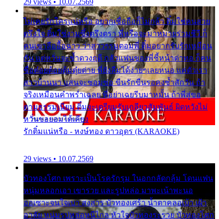
29 views • 10.07.2569
ไม่เคยรักใครแน่หรือ อยากเชื่อถือก็ไม่กล้า ติ๋มใช่คนสวย
ตรึงใจ ติ๋มใช่งามซึ้งตรึงตรา พี่หรือจะมาหมายร่วมชีวี ก็
คนเขาลืออื้อฉาว ว่าสาวๆรุมตอมพี่ ติ๋มอยากรับรักเหมือน
กัน แต่หวั่นจะช้ำดวงฤดี กลัวแฟนของพี่ชี้หน้าด่าทอ ก็คน
ชื่อต๋อยต้อยตุ้มตุ๋ยต่าย พี่ยังลืมได้ง่ายๆเลยหนอ แค่ตัวเรา
สาวบ้านนา แสนจะซอมซ่อ ขืนรักขืนรอคงช้ำสักวัน ถ้า
จริงเหมือนคำพร่ำเฉลย พี่อย่าเฉยรีบมาหมั้น ถ้าพี่สู่ขอ
ตามธรรมเนียม ติ๋มจะเตรียมรับเกลียวสัมพันธ์ ผิดหวังไม่
หวั่นขอยอมได้เคียง
รักติ๋มแน่หรือ - หงษ์ทอง ดาวอุดร (KARAOKE)
29 views • 10.07.2569
บัวทองโศก เพราะเป็นโรครักรุม ในอกกลัดกลุ้ม โดนแฟน
หนุ่มหลอกเอา เขารวย และรูปหล่อ มาพะเน้าพะนอ
ออเซาะจนใจเบา สงสาร บัวทองเศร้า น้ำตาคลอเบ้า เฝ้า
อาลัย หนุ่มรูปหล่อหนีไกล หัวใจบัวทองระรวย บัวทองโศก