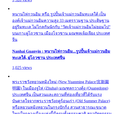
หนานไห่กวนอิม หรือ รูปปั้นเจ้าแม่กวนอิมทะเลใต้ เป็น
องค์เจ้าแม่กวนอิมความสูง 33 เมตรรวมฐาน ประดิษฐาน
อยู่ริมทะเล ไม่ไกลกันนักกับ “วัดเจ้าแม่กวนอิมไม่ยอมไป”
บนเกาะผู่โถวซาน เมืองโจวซาน มณฑลเจ้อเจียง ประเทศ
จีน
Nanhai Guanyin : หนานไห่กวนอิม...รูปปั้นเจ้าแม่กวนอิม
ทะเลใต้, ผู่โถวซาน ประเทศจีน
1,025 views
พระราชวังหยวนหมิงใหม่ (New Yuanming Palace/宮新園
明園) ในเมืองจูไห่ (Zhuhai) มณฑลกวางตุ้ง (Quangdong)
ประเทศจีน เป็นสวนและสถานที่ท่องเที่ยวที่ได้รับแรง
บันดาลใจจากพระราชวังฤดูร้อนเก่า (Old Summer Palace)
หรือหยวนหมิงหยวนในกรุงปักกิ่ง สวนสาธารณะขนาด
ใหญ่ใจกลางเมืองแห่งนี้มีครบทั้งธรรมชาติ สถาปัตยกรรม