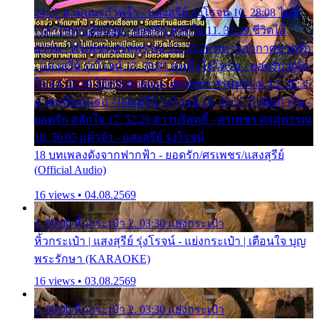
24:27 สามเณรกำพร้า - แสงสุรีย์ รุ่งโรจน์ 10. 28:08 ไม่มี
เวลาไปหาเมียน้อย - ยอดรัก สลักใจ 11. 31:29 ชีวิตไอ้
ธรรม - ศรเพชร ศรสุพรรณ 12. 35:26 ทหารอากาศขาดรัก
- แสงสุรีย์ รุ่งโรจน์ 13. 39:01 คนหัวใจโทรม - ยอดรัก สลัก
ใจ 14. 42:49 ไอ้หวังตายแน่ - ศรเพชร ศรสุพรรณ 15. 46:35
ธาตุแท้ของเธอ - แสงสุรีย์ รุ่งโรจน์ 16. 49:57 กำนันกำใน -
ยอดรัก สลักใจ 17. 52:29 สาวบริสุทธิ์ - ศรเพชร ศรสุพรรณ
18. 56:05 แต๋วจ๋า - แสงสุรีย์ รุ่งโรจน์
18 บทเพลงดังจากฟากฟ้า - ยอดรัก/ศรเพชร/แสงสุรีย์
(Official Audio)
16 views • 04.08.2569
1. 00:00 หิ้วกระเป๋า 2. 03:30 แย่งกระเป๋า
หิ้วกระเป๋า | แสงสุรีย์ รุ่งโรจน์ - แย่งกระเป๋า | เตือนใจ บุญ
พระรักษา (KARAOKE)
16 views • 03.08.2569
1. 00:00 หิ้วกระเป๋า 2. 03:30 แย่งกระเป๋า