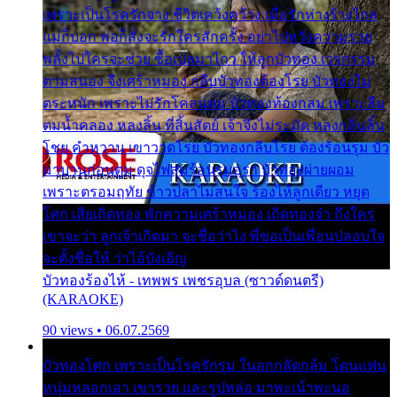
เพราะเป็นโรครักจาง ชีวิตเคว้งคว้าง เมื่อรักห่างร้างไกล
แม่ก็บอก พ่อก็สั่งจะรักใครสักครั้ง อย่าไปหวังความรวย
พลั้งไปใครจะช่วย ซื้อเปลมาไกว ให้ลูกบัวทอง เวรกรรม
ตามสนอง จึงเศร้าหมอง กลีบบัวทองต้องโรย บัวทองไม่
ตระหนัก เพราะไม่รักโคลนตม บัวทองท้องกลม เพราะลืม
ตมน้ำคลอง หลงลิ้น ที่สิ้นสัตย์ เจ้าจึงไม่ระมัด หลงกลิ่นลิ้น
โชย คำหวาน เขาวาดโรย บัวทองกลีบโรย ต้องร้อนรุม บัว
มาบานก่อนตูม ดุจไฟสุมร้อนรุมอุรา บัวทองผ่ายผอม
เพราะตรอมฤทัย ข้าวปลาไม่สนใจ ร้องไห้ลูกเดียว หยุด
โศก เสียเถิดทอง พักความเศร้าหมอง เถิดทองจ๋า ถึงใคร
เขาจะว่า ลูกเจ้าเกิดมา จะชื่อว่าไง พี่ขอเป็นเพื่อนปลอบใจ
จะตั้งชื่อให้ ว่าไอ้บังเอิญ
บัวทองร้องไห้ - เทพพร เพชรอุบล (ซาวด์ดนตรี)
(KARAOKE)
90 views • 06.07.2569
บัวทองโศก เพราะเป็นโรครักรุม ในอกกลัดกลุ้ม โดนแฟน
หนุ่มหลอกเอา เขารวย และรูปหล่อ มาพะเน้าพะนอ