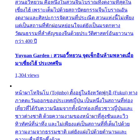
สวนอวี้หยวน คือหนึ่งในสวนจีนโบราณที่งดงามที่สุดใน
เซี่ยงไฮ้ เพราะเต็มไปด้วยสถาปัตยกรรมจีนโบราณอัน
งดงามและศิลปะการจัดสวนที่ประณีต สวนแห่งนี้ไม่เพียง
แต่เป็นสถานที่พักผ่อนหย่อนใจแต่ยังเป็นมรดกทาง
วัฒนธรรมที่สำคัญของจีนด้วยประวัติศาสตร์อันยาวนาน
กว่า 400 ปี
Yuyuan Garden : สวนอวี้หยวน จุดเช็กอินห้ามพลาดเมื่อ
มาเซี่ยงไฮ้ ประเทศจีน
1,304 views
หน้าผาโทจินโบ (Tojinbo) ตั้งอยู่ในจังหวัดฟุกุอิ (Fukui) ทาง
ภาคตะวันออกของประเทศญี่ปุ่น เป็นหนึ่งในสถานที่ท่อง
เที่ยวที่ได้รับความนิยมจากทั้งนักท่องเที่ยวชาวญี่ปุ่นและ
ชาวต่างชาติ ด้วยความงามของหน้าผาที่สูงชันและวิว
ทิวทัศน์ที่น่าทึ่ง และไม่เพียงแต่เป็นสถานที่ที่เต็มไปด้วย
ความงามจากธรรมชาติ แต่ยังแฝงไปด้วยตำนานและ
ความเชื่อที่ลึกซึ้งด้วย