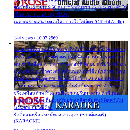
ขอรักคืน 24. 01:19:56 คนเรารักกันยาก 25. 01:23:06 หัวใจ
เถื่อน 26. 01:26:45 อยู่เพื่อลูก
เพลงเพราะเสนาะดวงใจ - ดาวใจ ไพจิตร (Official Audio)
144 views • 10.07.2569
ไม่เคยรักใครแน่หรือ อยากเชื่อถือก็ไม่กล้า ติ๋มใช่คนสวย
ตรึงใจ ติ๋มใช่งามซึ้งตรึงตรา พี่หรือจะมาหมายร่วมชีวี ก็
คนเขาลืออื้อฉาว ว่าสาวๆรุมตอมพี่ ติ๋มอยากรับรักเหมือน
กัน แต่หวั่นจะช้ำดวงฤดี กลัวแฟนของพี่ชี้หน้าด่าทอ ก็คน
ชื่อต๋อยต้อยตุ้มตุ๋ยต่าย พี่ยังลืมได้ง่ายๆเลยหนอ แค่ตัวเรา
สาวบ้านนา แสนจะซอมซ่อ ขืนรักขืนรอคงช้ำสักวัน ถ้า
จริงเหมือนคำพร่ำเฉลย พี่อย่าเฉยรีบมาหมั้น ถ้าพี่สู่ขอ
ตามธรรมเนียม ติ๋มจะเตรียมรับเกลียวสัมพันธ์ ผิดหวังไม่
หวั่นขอยอมได้เคียง
รักติ๋มแน่หรือ - หงษ์ทอง ดาวอุดร (ซาวด์ดนตรี)
(KARAOKE)