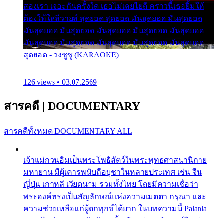
สองเรา เจอะกันครั้งใด เธอไม่เคยไยดี คราวนี้เธอยิ้มให้
ต้องให้ใส่ลีวายส์ สุดยอด สุดยอด มันสุดยอด มันสุดยอด
มันสุดยอด มันสุดยอด มันสุดยอด มันสุดยอด มันสุดยอด
มันสุดยอด มันสุดยอด มันสุดยอด มันสุดยอด มันสุดยอด
สุดยอด - วงซูซู (KARAOKE)
126 views • 03.07.2569
สารคดี
|
DOCUMENTARY
สารคดีทั้งหมด
DOCUMENTARY ALL
เจ้าแม่กวนอิมเป็นพระโพธิสัตว์ในพระพุทธศาสนานิกาย
มหายาน มีผู้เคารพนับถือบูชาในหลายประเทศ เช่น จีน
ญี่ปุ่น เกาหลี เวียดนาม รวมทั้งไทย โดยมีความเชื่อว่า
พระองค์ทรงเป็นสัญลักษณ์แห่งความเมตตา กรุณา และ
ความช่วยเหลือแก่ผู้ตกทุกข์ได้ยาก ในบทความนี้ Palanla