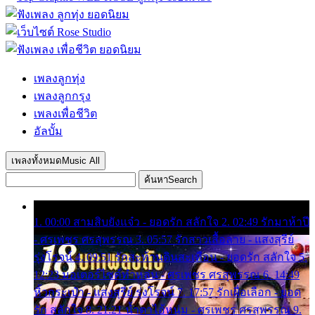
เพลงลูกทุ่ง
เพลงลูกกรุง
เพลงเพื่อชีวิต
อัลบั้ม
เพลงทั้งหมด
Music All
ค้นหา
Search
1. 00:00 สามสิบยังแจ๋ว - ยอดรัก สลักใจ 2. 02:49 รักมาห้าปี
- ศรเพชร ศรสุพรรณ 3. 05:57 รักสาวเสื้อลาย - แสงสุรีย์
รุ่งโรจน์ 4. 09:51 รักสะท้านดินสะเทือน - ยอดรัก สลักใจ 5.
12:23 มอเตอร์ไซค์ทำหล่น - ศรเพชร ศรสุพรรณ 6. 14:49
หิ้วกระเป๋า - แสงสุรีย์ รุ่งโรจน์ 7. 17:57 รักเผื่อเลือก - ยอด
รัก สลักใจ 8. 21:21 น้ำตาไอ้หนุ่ม - ศรเพชร ศรสุพรรณ 9.