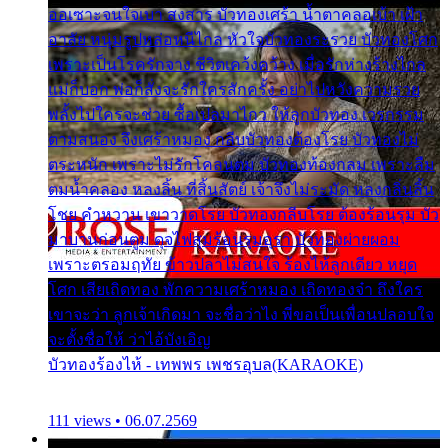
ออเซาะจนใจเบา สงสาร บัวทองเศร้า น้ำตาคลอเบ้า เฝ้า
อาลัย หนุ่มรูปหล่อหนีไกล หัวใจบัวทองระรวย บัวทองโศก
เพราะเป็นโรครักจาง ชีวิตเคว้งคว้าง เมื่อรักห่างร้างไกล
แม่ก็บอก พ่อก็สั่งจะรักใครสักครั้ง อย่าไปหวังความรวย
พลั้งไปใครจะช่วย ซื้อเปลมาไกว ให้ลูกบัวทอง เวรกรรม
ตามสนอง จึงเศร้าหมอง กลีบบัวทองต้องโรย บัวทองไม่
ตระหนัก เพราะไม่รักโคลนตม บัวทองท้องกลม เพราะลืม
ตมน้ำคลอง หลงลิ้น ที่สิ้นสัตย์ เจ้าจึงไม่ระมัด หลงกลิ่นลิ้น
โชย คำหวาน เขาวาดโรย บัวทองกลีบโรย ต้องร้อนรุม บัว
มาบานก่อนตูม ดุจไฟสุมร้อนรุมอุรา บัวทองผ่ายผอม
เพราะตรอมฤทัย ข้าวปลาไม่สนใจ ร้องไห้ลูกเดียว หยุด
โศก เสียเถิดทอง พักความเศร้าหมอง เถิดทองจ๋า ถึงใคร
เขาจะว่า ลูกเจ้าเกิดมา จะชื่อว่าไง พี่ขอเป็นเพื่อนปลอบใจ
จะตั้งชื่อให้ ว่าไอ้บังเอิญ
บัวทองร้องไห้ - เทพพร เพชรอุบล(KARAOKE)
111 views • 06.07.2569