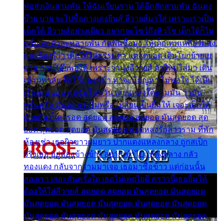
พ่อส่งเงินสามพัน ให้ฉันเรียนราม ได้อีกสักสามพัน ฉันคง
บ๊าย บาย จะไปซื้อกางเกงยีนส์ ลีวายส์มาใส่ เพราะเราเป็น
เด็กใต้ ลีวายส์อย่างเดียว อยากจะโชว์ถึงหิวโซ เด็กใต้ก็ไม่
หวั่น ตกตัวละหลายพัน กัดฟันซื้อมา ให้เด็กเทพเหลียวมอง
และต้องรู้ว่า เด็กใต้ไม่ธรรมดา แต่สุดยอด เดินโยกย้ายเย
ยวน กวนโอ๊ยพอได้ เพราะว่านุ่งลีวายส์ ตัวใหม่ใส่มา เดิน
เข้ามหาลัย จิ๊กโก๊มองหน้า ท่าจะมีปัญหา ไม่พอใจ ได้เป็น
เรื่องแน่นอน แต่ฉันไม่หวั่น เลยแหลงใต้ถามมัน ว่ามัน
พรั่นพรือ มันตอบว่าไม่พรื่อ เปลี่ยนเป็นยิ้มให้ เจอะเด็กใต้
ด้วยกัน ก็เลยรอด สุดยอด สุดยอด สุดยอด มันสุดยอด สุด
ยอด สุดยอด สุดยอด มันสุดยอด แอบหลงรักสาวราม ที่พัก
ห้องเช่า เธอผิวขาวผมยาว ปากแดงแหลงกลาง ถูกสเป็ก
จริงเธอ อยู่ห้องข้างข้าง อยากเข้าไปแหลงกลาง กลัว
ทองแดง กลับจากรามมาเจอ เธอมาซื้อข้าว แต่ก่อนนั้น
สองเรา เจอะกันครั้งใด เธอไม่เคยไยดี คราวนี้เธอยิ้มให้
ต้องให้ใส่ลีวายส์ สุดยอด สุดยอด มันสุดยอด มันสุดยอด
มันสุดยอด มันสุดยอด มันสุดยอด มันสุดยอด มันสุดยอด
มันสุดยอด มันสุดยอด มันสุดยอด มันสุดยอด มันสุดยอด