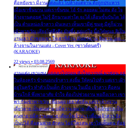
คือหยังเขา มีงานแต่งแล้ว ไปล้างแต่จาน ดั่งถูกประหาร
เมื่อเขาชื่นบาน แต่เราขื่นขม โอ้ รัก ลอยลม ไม่สม ดัง ใจ
ล้างจานคอยคู่ ไม่รู้ อีกนานเท่าใด จะได้ เลื่อนขั้นบันได ได้
เป็น ตำแหน่งเจ้าสาว มันเหงา เห็นเขามีคู่ ซมดู มีคู่ก็ม่วน
เข้าพาขวัญ เสียงโห่ตึงตึง มันซึ้ง อยู่แก่ใจ มื้อใด๋หนอ สิเป็น
งานเฮา มัวซอยเขา ใจเฮาซิด้าน มันทรมาน จับจาน เอย…
ล้างจานในงานแต่ง - Cover Ver. (ซาวด์ดนตรี)
(KARAOKE)
22 views • 03.08.2569
งานแต่ง เขาแซง แย่งเอาไปก่อน หัวใจอาวรณ์ มาซ่อน อยู่
ในห้องครัว ข้างนอกเจ้าสาว ส่งยิ้ม ให้คนไปทั่ว แต่เรา เฝ้า
อยู่ในครัว ทำตัวเป็นเด็ก ล้างจาน ในเมื่อ เจ้าสาว คือคน
บ้านใกล้ พึ่งพาอาศัย จำใจ ต้องไปช่วยงาน พอถึงเวลา เขา
พา กันเข้าพาขวัญ เพื่อนฝูง เฮฮาดังลั่น แต่เราล้างจาน
เดียวดาย เป็นคนพ่าย บ่มีความหมาย เคียงใจเจ้าบ่าว เป็น
คนพ่าย บ่มีความหมาย เคียงใจเจ้าบ่าว เพื่อนเจ้าสาว ยัง
เป็นบ่ได้ คือคนพ่าย ฮักคน ไม่มีใครสน เขาไม่เห็นคน ที่อยู่