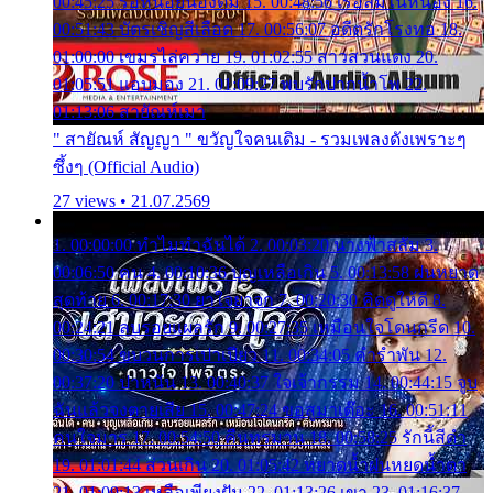
00:45:25 รอหน่อยน้องติ๋ม 15. 00:48:56 เรือล่มในหนอง 16.
00:51:43 บัตรเชิญสีเลือด 17. 00:56:07 อดีตรักโรงทอ 18.
01:00:00 เขมรไล่ควาย 19. 01:02:55 สาวสวนแตง 20.
01:05:51 แอบมอง 21. 01:09:27 พบรักปากน้ำโพ 22.
01:13:06 สายัณห์เมา
" สายัณห์ สัญญา " ขวัญใจคนเดิม - รวมเพลงดังเพราะๆ
ซึ้งๆ (Official Audio)
27 views • 21.07.2569
1. 00:00:00 ทำไมทำฉันได้ 2. 00:03:20 นางฟ้าสลัม 3.
00:06:50 คน 4. 00:10:36 บุญเหลือเกิน 5. 00:13:58 ฝนหยาด
สุดท้าย 6. 00:17:30 ยาใจยาจก 7. 00:20:30 คิดดูให้ดี 8.
00:24:21 ลบรอยแผลรัก 9. 00:27:35 เหมือนใจโดนกรีด 10.
00:30:54 ขบวนการเปาเปียว 11. 00:34:05 คำรำพัน 12.
00:37:20 ปาหนัน 13. 00:40:37 ใจเจ้ากรรม 14. 00:44:15 จูบ
ฉันแล้วจงตายเสีย 15. 00:47:24 ขอสูมาเต๊อะ 16. 00:51:11
คนใจมาร 17. 00:54:50 คืนทรมาน 18. 00:58:25 รักนี้สีดำ
19. 01:01:44 ส่วนเกิน 20. 01:05:42 หยาดน้ำฝนหยดน้ำตา
21. 01:09:13 เหลือเพียงฝัน 22. 01:13:26 เขา 23. 01:16:37