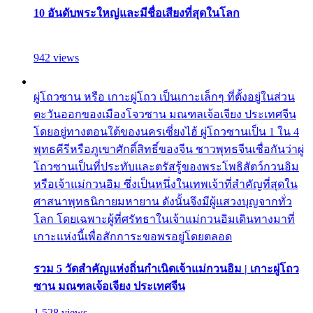
10 อันดับพระใหญ่และมีชื่อเสียงที่สุดในโลก
942 views
ผู่โถวซาน หรือ เกาะผู่โถว เป็นเกาะเล็กๆ ที่ตั้งอยู่ในส่วน
ตะวันออกของเมืองโจวซาน มณฑลเจ้อเจียง ประเทศจีน
โดยอยู่ทางตอนใต้ของนครเซี่ยงไฮ้ ผู่โถวซานเป็น 1 ใน 4
พุทธคีรีหรือภูเขาศักดิ์สิทธิ์ของจีน ชาวพุทธจีนเชื่อกันว่าผู่
โถวซานเป็นที่ประทับและตรัสรู้ของพระโพธิสัตว์กวนอิม
หรือเจ้าแม่กวนอิม ซึ่งเป็นหนึ่งในเทพเจ้าที่สำคัญที่สุดใน
ศาสนาพุทธนิกายมหายาน ดังนั้นจึงมีผู้แสวงบุญจากทั่ว
โลก โดยเฉพาะผู้ที่ศรัทธาในเจ้าแม่กวนอิมเดินทางมาที่
เกาะแห่งนี้เพื่อสักการะขอพรอยู่โดยตลอด
รวม 5 วัดสำคัญแห่งถิ่นกำเนิดเจ้าแม่กวนอิม | เกาะผู่โถว
ซาน มณฑลเจ้อเจียง ประเทศจีน
1,528 views