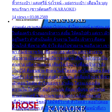
หิ้วกระเป๋า | แสงสุรีย์ รุ่งโรจน์ - แย่งกระเป๋า | เตือนใจ บุญ
พระรักษา (ซาวด์ดนตรี) (KARAOKE)
14 views • 03.08.2569
งานแต่ง เขาแซง แย่งเอาไปก่อน หัวใจอาวรณ์ มาซ่อน อยู่
ในห้องครัว ข้างนอกเจ้าสาว ส่งยิ้ม ให้คนไปทั่ว แต่เรา เฝ้า
อยู่ในครัว ทำตัวเป็นเด็ก ล้างจาน ในเมื่อ เจ้าสาว คือคน
บ้านใกล้ พึ่งพาอาศัย จำใจ ต้องไปช่วยงาน พอถึงเวลา เขา
พา กันเข้าพาขวัญ เพื่อนฝูง เฮฮาดังลั่น แต่เราล้างจาน
เดียวดาย เป็นคนพ่าย บ่มีความหมาย เคียงใจเจ้าบ่าว เป็น
คนพ่าย บ่มีความหมาย เคียงใจเจ้าบ่าว เพื่อนเจ้าสาว ยัง
เป็นบ่ได้ คือคนพ่าย ฮักคน ไม่มีใครสน เขาไม่เห็นคน ที่อยู่
ในครัว เจ้าสาว ก็มัวแต่งตัว สวยเด่น นั่งเคียงเจ้าบ่าว ที่เขา
เฝ้าคอย ใจเต้น หัวใจของเรา ลำเค็ญ ใครจะมองเห็น
ความใน ใจ เศร้า มันร้าวระบม ต้องมาขื่นขม เศร้าตรม
ท่ามความสุขี ช่วยงานเขาแต่ง แต่เรา แล้งมาหลายปี
เมื่อไรหนอจะ โชคดี ได้มีพิธีวิวาห์ หัวใจหล้า คอยไปคอย
มา คือหน้าที่เก่า หัวใจหล้า คอยไปคอยมา คือหน้าที่เก่า