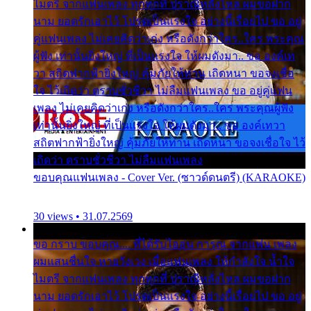
ไมตรี จากแฟนเพลง ทุกทุกที่ ปราณีหลั่งไหล ผมขอฝาก
นาม ยอดรักเอาไว้ โปรดเป็นแรงใจ อย่างนี้เรื่อยไป ขอ อยู่
คู่แฟนเพลง ไม่เคยคิดว่าเก่ง หรือดังกว่าใคร..ใคร พระคุณ
ผู้ฟัง เท่านั้นยิ่งใหญ่ ที่เป็นแรงใจ ให้ผมดังมา.. ขอ องค์เท
วา สถิตฟากฟ้ายิ่งใหญ่ คุ้มภัยให้ท่าน เถิดหนา ขอจงเชื่อ
ใจ ไว้เถิดว่า ตราบชั่วชีวา ไม่ลืมแฟนเพลง ขอ อยู่คู่แฟน
เพลง ไม่เคยคิดว่าเก่ง หรือดังกว่าใคร..ใคร พระคุณผู้ฟัง
เท่านั้นยิ่งใหญ่ ที่เป็นแรงใจ ให้ผมดังมา.. ขอ องค์เทวา
สถิตฟากฟ้ายิ่งใหญ่ คุ้มภัยให้ท่าน เถิดหนา ขอจงเชื่อใจ ไว้
เถิดว่า ตราบชั่วชีวา ไม่ลืมแฟนเพลง
ขอบคุณแฟนเพลง - Cover Ver. (ซาวด์ดนตรี) (KARAOKE)
30 views • 31.07.2569
ขอ กราบ ขอบคุณ.... ที่ได้รับไออุ่น การุณ จากแฟน เพลง
ผมแสนชื่นใจ หายวังเวง เมื่อแฟนเพลง ให้กำลังใจ น้ำใจ
ไมตรี จากแฟนเพลง ทุกทุกที่ ปราณีหลั่งไหล ผมขอฝาก
นาม ยอดรักเอาไว้ โปรดเป็นแรงใจ อย่างนี้เรื่อยไป ขอ อยู่