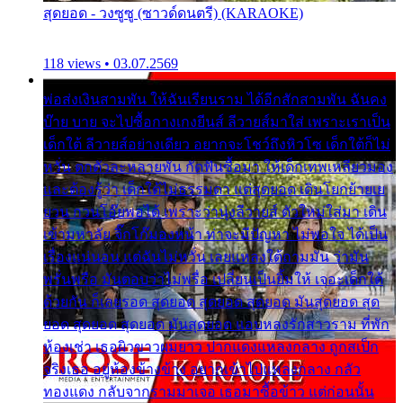
สุดยอด - วงซูซู (ซาวด์ดนตรี) (KARAOKE)
118 views • 03.07.2569
พ่อส่งเงินสามพัน ให้ฉันเรียนราม ได้อีกสักสามพัน ฉันคง
บ๊าย บาย จะไปซื้อกางเกงยีนส์ ลีวายส์มาใส่ เพราะเราเป็น
เด็กใต้ ลีวายส์อย่างเดียว อยากจะโชว์ถึงหิวโซ เด็กใต้ก็ไม่
หวั่น ตกตัวละหลายพัน กัดฟันซื้อมา ให้เด็กเทพเหลียวมอง
และต้องรู้ว่า เด็กใต้ไม่ธรรมดา แต่สุดยอด เดินโยกย้ายเย
ยวน กวนโอ๊ยพอได้ เพราะว่านุ่งลีวายส์ ตัวใหม่ใส่มา เดิน
เข้ามหาลัย จิ๊กโก๊มองหน้า ท่าจะมีปัญหา ไม่พอใจ ได้เป็น
เรื่องแน่นอน แต่ฉันไม่หวั่น เลยแหลงใต้ถามมัน ว่ามัน
พรั่นพรือ มันตอบว่าไม่พรื่อ เปลี่ยนเป็นยิ้มให้ เจอะเด็กใต้
ด้วยกัน ก็เลยรอด สุดยอด สุดยอด สุดยอด มันสุดยอด สุด
ยอด สุดยอด สุดยอด มันสุดยอด แอบหลงรักสาวราม ที่พัก
ห้องเช่า เธอผิวขาวผมยาว ปากแดงแหลงกลาง ถูกสเป็ก
จริงเธอ อยู่ห้องข้างข้าง อยากเข้าไปแหลงกลาง กลัว
ทองแดง กลับจากรามมาเจอ เธอมาซื้อข้าว แต่ก่อนนั้น