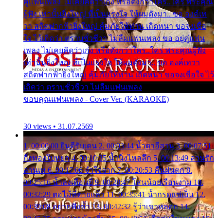
คู่แฟนเพลง ไม่เคยคิดว่าเก่ง หรือดังกว่าใคร..ใคร พระคุณ
ผู้ฟัง เท่านั้นยิ่งใหญ่ ที่เป็นแรงใจ ให้ผมดังมา.. ขอ องค์เท
วา สถิตฟากฟ้ายิ่งใหญ่ คุ้มภัยให้ท่าน เถิดหนา ขอจงเชื่อ
ใจ ไว้เถิดว่า ตราบชั่วชีวา ไม่ลืมแฟนเพลง ขอ อยู่คู่แฟน
เพลง ไม่เคยคิดว่าเก่ง หรือดังกว่าใคร..ใคร พระคุณผู้ฟัง
เท่านั้นยิ่งใหญ่ ที่เป็นแรงใจ ให้ผมดังมา.. ขอ องค์เทวา
สถิตฟากฟ้ายิ่งใหญ่ คุ้มภัยให้ท่าน เถิดหนา ขอจงเชื่อใจ ไว้
เถิดว่า ตราบชั่วชีวา ไม่ลืมแฟนเพลง
ขอบคุณแฟนเพลง - Cover Ver. (KARAOKE)
30 views • 31.07.2569
1. 00:00:00 ยินดีรับเดน 2. 00:03:44 น้ำตาอีสาน 3. 00:07:51
กิ่งทองใบหยก 4. 00:10:35 น้ำนิ่งไหลลึก 5. 00:13:49 ลานรัก
ลานเท 6. 00:17:06 จำใจจาก 7. 00:20:53 คืนฝนตก 8.
00:25:16 น้ำลงเดือนยี่ 9. 00:28:47 โสนน้อยเรือนงาม 10.
00:32:29 ตอไม้ที่ตายแล้ว 11. 00:35:41 น้ำกรดแช่เย็น 12.
00:39:08 อยากฟังซ้ำ 13. 00:42:32 รู้ว่าเขาหลอก 14.