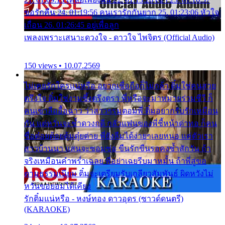
ขอรักคืน 24. 01:19:56 คนเรารักกันยาก 25. 01:23:06 หัวใจ
เถื่อน 26. 01:26:45 อยู่เพื่อลูก
เพลงเพราะเสนาะดวงใจ - ดาวใจ ไพจิตร (Official Audio)
150 views • 10.07.2569
ไม่เคยรักใครแน่หรือ อยากเชื่อถือก็ไม่กล้า ติ๋มใช่คนสวย
ตรึงใจ ติ๋มใช่งามซึ้งตรึงตรา พี่หรือจะมาหมายร่วมชีวี ก็
คนเขาลืออื้อฉาว ว่าสาวๆรุมตอมพี่ ติ๋มอยากรับรักเหมือน
กัน แต่หวั่นจะช้ำดวงฤดี กลัวแฟนของพี่ชี้หน้าด่าทอ ก็คน
ชื่อต๋อยต้อยตุ้มตุ๋ยต่าย พี่ยังลืมได้ง่ายๆเลยหนอ แค่ตัวเรา
สาวบ้านนา แสนจะซอมซ่อ ขืนรักขืนรอคงช้ำสักวัน ถ้า
จริงเหมือนคำพร่ำเฉลย พี่อย่าเฉยรีบมาหมั้น ถ้าพี่สู่ขอ
ตามธรรมเนียม ติ๋มจะเตรียมรับเกลียวสัมพันธ์ ผิดหวังไม่
หวั่นขอยอมได้เคียง
รักติ๋มแน่หรือ - หงษ์ทอง ดาวอุดร (ซาวด์ดนตรี)
(KARAOKE)