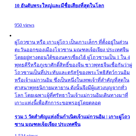
10 อันดับพระใหญ่และมีชื่อเสียงที่สุดในโลก
950 views
ผู่โถวซาน หรือ เกาะผู่โถว เป็นเกาะเล็กๆ ที่ตั้งอยู่ในส่วน
ตะวันออกของเมืองโจวซาน มณฑลเจ้อเจียง ประเทศจีน
โดยอยู่ทางตอนใต้ของนครเซี่ยงไฮ้ ผู่โถวซานเป็น 1 ใน 4
พุทธคีรีหรือภูเขาศักดิ์สิทธิ์ของจีน ชาวพุทธจีนเชื่อกันว่าผู่
โถวซานเป็นที่ประทับและตรัสรู้ของพระโพธิสัตว์กวนอิม
หรือเจ้าแม่กวนอิม ซึ่งเป็นหนึ่งในเทพเจ้าที่สำคัญที่สุดใน
ศาสนาพุทธนิกายมหายาน ดังนั้นจึงมีผู้แสวงบุญจากทั่ว
โลก โดยเฉพาะผู้ที่ศรัทธาในเจ้าแม่กวนอิมเดินทางมาที่
เกาะแห่งนี้เพื่อสักการะขอพรอยู่โดยตลอด
รวม 5 วัดสำคัญแห่งถิ่นกำเนิดเจ้าแม่กวนอิม | เกาะผู่โถว
ซาน มณฑลเจ้อเจียง ประเทศจีน
1,534 views