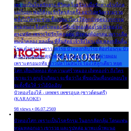
เพราะเป็นโรครักจาง ชีวิตเคว้งคว้าง เมื่อรักห่างร้างไกล
แม่ก็บอก พ่อก็สั่งจะรักใครสักครั้ง อย่าไปหวังความรวย
พลั้งไปใครจะช่วย ซื้อเปลมาไกว ให้ลูกบัวทอง เวรกรรม
ตามสนอง จึงเศร้าหมอง กลีบบัวทองต้องโรย บัวทองไม่
ตระหนัก เพราะไม่รักโคลนตม บัวทองท้องกลม เพราะลืม
ตมน้ำคลอง หลงลิ้น ที่สิ้นสัตย์ เจ้าจึงไม่ระมัด หลงกลิ่นลิ้น
โชย คำหวาน เขาวาดโรย บัวทองกลีบโรย ต้องร้อนรุม บัว
มาบานก่อนตูม ดุจไฟสุมร้อนรุมอุรา บัวทองผ่ายผอม
เพราะตรอมฤทัย ข้าวปลาไม่สนใจ ร้องไห้ลูกเดียว หยุด
โศก เสียเถิดทอง พักความเศร้าหมอง เถิดทองจ๋า ถึงใคร
เขาจะว่า ลูกเจ้าเกิดมา จะชื่อว่าไง พี่ขอเป็นเพื่อนปลอบใจ
จะตั้งชื่อให้ ว่าไอ้บังเอิญ
บัวทองร้องไห้ - เทพพร เพชรอุบล (ซาวด์ดนตรี)
(KARAOKE)
98 views • 06.07.2569
บัวทองโศก เพราะเป็นโรครักรุม ในอกกลัดกลุ้ม โดนแฟน
หนุ่มหลอกเอา เขารวย และรูปหล่อ มาพะเน้าพะนอ