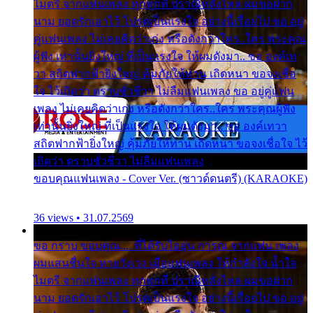
ไมตรี จากแฟนเพลง ทุกทุกที่ ปราณีหลั่งไหล ผมขอฝาก
นาม ยอดรักเอาไว้ โปรดเป็นแรงใจ อย่างนี้เรื่อยไป ขอ อยู่
คู่แฟนเพลง ไม่เคยคิดว่าเก่ง หรือดังกว่าใคร..ใคร พระคุณ
ผู้ฟัง เท่านั้นยิ่งใหญ่ ที่เป็นแรงใจ ให้ผมดังมา.. ขอ องค์เท
วา สถิตฟากฟ้ายิ่งใหญ่ คุ้มภัยให้ท่าน เถิดหนา ขอจงเชื่อ
ใจ ไว้เถิดว่า ตราบชั่วชีวา ไม่ลืมแฟนเพลง ขอ อยู่คู่แฟน
เพลง ไม่เคยคิดว่าเก่ง หรือดังกว่าใคร..ใคร พระคุณผู้ฟัง
เท่านั้นยิ่งใหญ่ ที่เป็นแรงใจ ให้ผมดังมา.. ขอ องค์เทวา
สถิตฟากฟ้ายิ่งใหญ่ คุ้มภัยให้ท่าน เถิดหนา ขอจงเชื่อใจ ไว้
เถิดว่า ตราบชั่วชีวา ไม่ลืมแฟนเพลง
ขอบคุณแฟนเพลง - Cover Ver. (ซาวด์ดนตรี) (KARAOKE)
36 views • 31.07.2569
ขอ กราบ ขอบคุณ.... ที่ได้รับไออุ่น การุณ จากแฟน เพลง
ผมแสนชื่นใจ หายวังเวง เมื่อแฟนเพลง ให้กำลังใจ น้ำใจ
ไมตรี จากแฟนเพลง ทุกทุกที่ ปราณีหลั่งไหล ผมขอฝาก
นาม ยอดรักเอาไว้ โปรดเป็นแรงใจ อย่างนี้เรื่อยไป ขอ อยู่