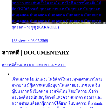
สองเรา เจอะกันครั้งใด เธอไม่เคยไยดี คราวนี้เธอยิ้มให้
ต้องให้ใส่ลีวายส์ สุดยอด สุดยอด มันสุดยอด มันสุดยอด
มันสุดยอด มันสุดยอด มันสุดยอด มันสุดยอด มันสุดยอด
มันสุดยอด มันสุดยอด มันสุดยอด มันสุดยอด มันสุดยอด
สุดยอด - วงซูซู (KARAOKE)
133 views • 03.07.2569
สารคดี
|
DOCUMENTARY
สารคดีทั้งหมด
DOCUMENTARY ALL
เจ้าแม่กวนอิมเป็นพระโพธิสัตว์ในพระพุทธศาสนานิกาย
มหายาน มีผู้เคารพนับถือบูชาในหลายประเทศ เช่น จีน
ญี่ปุ่น เกาหลี เวียดนาม รวมทั้งไทย โดยมีความเชื่อว่า
พระองค์ทรงเป็นสัญลักษณ์แห่งความเมตตา กรุณา และ
ความช่วยเหลือแก่ผู้ตกทุกข์ได้ยาก ในบทความนี้ Palanla