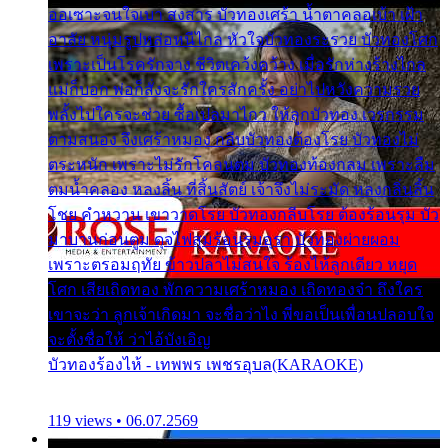
ออเซาะจนใจเบา สงสาร บัวทองเศร้า น้ำตาคลอเบ้า เฝ้า
อาลัย หนุ่มรูปหล่อหนีไกล หัวใจบัวทองระรวย บัวทองโศก
เพราะเป็นโรครักจาง ชีวิตเคว้งคว้าง เมื่อรักห่างร้างไกล
แม่ก็บอก พ่อก็สั่งจะรักใครสักครั้ง อย่าไปหวังความรวย
พลั้งไปใครจะช่วย ซื้อเปลมาไกว ให้ลูกบัวทอง เวรกรรม
ตามสนอง จึงเศร้าหมอง กลีบบัวทองต้องโรย บัวทองไม่
ตระหนัก เพราะไม่รักโคลนตม บัวทองท้องกลม เพราะลืม
ตมน้ำคลอง หลงลิ้น ที่สิ้นสัตย์ เจ้าจึงไม่ระมัด หลงกลิ่นลิ้น
โชย คำหวาน เขาวาดโรย บัวทองกลีบโรย ต้องร้อนรุม บัว
มาบานก่อนตูม ดุจไฟสุมร้อนรุมอุรา บัวทองผ่ายผอม
เพราะตรอมฤทัย ข้าวปลาไม่สนใจ ร้องไห้ลูกเดียว หยุด
โศก เสียเถิดทอง พักความเศร้าหมอง เถิดทองจ๋า ถึงใคร
เขาจะว่า ลูกเจ้าเกิดมา จะชื่อว่าไง พี่ขอเป็นเพื่อนปลอบใจ
จะตั้งชื่อให้ ว่าไอ้บังเอิญ
บัวทองร้องไห้ - เทพพร เพชรอุบล(KARAOKE)
119 views • 06.07.2569