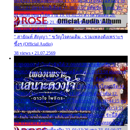
00:45:25 รอหน่อยน้องติ๋ม 15. 00:48:56 เรือล่มในหนอง 16.
00:51:43 บัตรเชิญสีเลือด 17. 00:56:07 อดีตรักโรงทอ 18.
01:00:00 เขมรไล่ควาย 19. 01:02:55 สาวสวนแตง 20.
01:05:51 แอบมอง 21. 01:09:27 พบรักปากน้ำโพ 22.
01:13:06 สายัณห์เมา
" สายัณห์ สัญญา " ขวัญใจคนเดิม - รวมเพลงดังเพราะๆ
ซึ้งๆ (Official Audio)
38 views • 21.07.2569
1. 00:00:00 ทำไมทำฉันได้ 2. 00:03:20 นางฟ้าสลัม 3.
00:06:50 คน 4. 00:10:36 บุญเหลือเกิน 5. 00:13:58 ฝนหยาด
สุดท้าย 6. 00:17:30 ยาใจยาจก 7. 00:20:30 คิดดูให้ดี 8.
00:24:21 ลบรอยแผลรัก 9. 00:27:35 เหมือนใจโดนกรีด 10.
00:30:54 ขบวนการเปาเปียว 11. 00:34:05 คำรำพัน 12.
00:37:20 ปาหนัน 13. 00:40:37 ใจเจ้ากรรม 14. 00:44:15 จูบ
ฉันแล้วจงตายเสีย 15. 00:47:24 ขอสูมาเต๊อะ 16. 00:51:11
คนใจมาร 17. 00:54:50 คืนทรมาน 18. 00:58:25 รักนี้สีดำ
19. 01:01:44 ส่วนเกิน 20. 01:05:42 หยาดน้ำฝนหยดน้ำตา
21. 01:09:13 เหลือเพียงฝัน 22. 01:13:26 เขา 23. 01:16:37