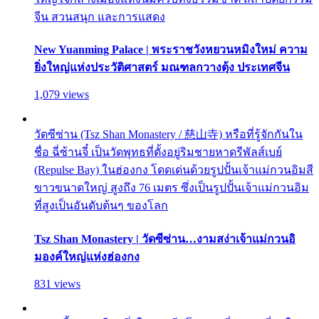
จีน สวนสนุก และการแสดง
New Yuanming Palace | พระราชวังหยวนหมิงใหม่ ความ
ยิ่งใหญ่แห่งประวัติศาสตร์ มณฑลกวางตุ้ง ประเทศจีน
1,079 views
วัดซีซ่าน (Tsz Shan Monastery / 慈山寺) หรือที่รู้จักกันใน
ชื่อ ฉี่ซ้านจี๋ เป็นวัดพุทธที่ตั้งอยู่ริมชายหาดรีพัลส์เบย์
(Repulse Bay) ในฮ่องกง โดดเด่นด้วยรูปปั้นเจ้าแม่กวนอิมสี
ขาวขนาดใหญ่ สูงถึง 76 เมตร ซึ่งเป็นรูปปั้นเจ้าแม่กวนอิม
ที่สูงเป็นอันดับต้นๆ ของโลก
Tsz Shan Monastery | วัดซีซ่าน…งามสง่าเจ้าแม่กวนอิ
มองค์ใหญ่แห่งฮ่องกง
831 views