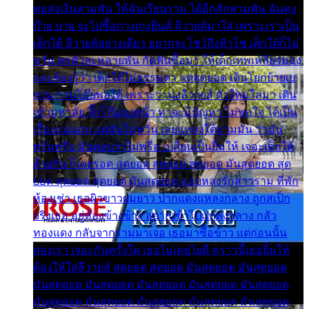
พ่อส่งเงินสามพัน ให้ฉันเรียนราม ได้อีกสักสามพัน ฉันคง
บ๊าย บาย จะไปซื้อกางเกงยีนส์ ลีวายส์มาใส่ เพราะเราเป็น
เด็กใต้ ลีวายส์อย่างเดียว อยากจะโชว์ถึงหิวโซ เด็กใต้ก็ไม่
หวั่น ตกตัวละหลายพัน กัดฟันซื้อมา ให้เด็กเทพเหลียวมอง
และต้องรู้ว่า เด็กใต้ไม่ธรรมดา แต่สุดยอด เดินโยกย้ายเย
ยวน กวนโอ๊ยพอได้ เพราะว่านุ่งลีวายส์ ตัวใหม่ใส่มา เดิน
เข้ามหาลัย จิ๊กโก๊มองหน้า ท่าจะมีปัญหา ไม่พอใจ ได้เป็น
เรื่องแน่นอน แต่ฉันไม่หวั่น เลยแหลงใต้ถามมัน ว่ามัน
พรั่นพรือ มันตอบว่าไม่พรื่อ เปลี่ยนเป็นยิ้มให้ เจอะเด็กใต้
ด้วยกัน ก็เลยรอด สุดยอด สุดยอด สุดยอด มันสุดยอด สุด
ยอด สุดยอด สุดยอด มันสุดยอด แอบหลงรักสาวราม ที่พัก
ห้องเช่า เธอผิวขาวผมยาว ปากแดงแหลงกลาง ถูกสเป็ก
จริงเธอ อยู่ห้องข้างข้าง อยากเข้าไปแหลงกลาง กลัว
ทองแดง กลับจากรามมาเจอ เธอมาซื้อข้าว แต่ก่อนนั้น
สองเรา เจอะกันครั้งใด เธอไม่เคยไยดี คราวนี้เธอยิ้มให้
ต้องให้ใส่ลีวายส์ สุดยอด สุดยอด มันสุดยอด มันสุดยอด
มันสุดยอด มันสุดยอด มันสุดยอด มันสุดยอด มันสุดยอด
มันสุดยอด มันสุดยอด มันสุดยอด มันสุดยอด มันสุดยอด