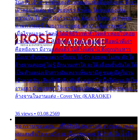
ในครัว เจ้าสาว ก็มัวแต่งตัว สวยเด่น นั่งเคียงเจ้าบ่าว ที่เขา
เฝ้าคอย ใจเต้น หัวใจของเรา ลำเค็ญ ใครจะมองเห็น
ความใน ใจ เศร้า มันร้าวระบม ต้องมาขื่นขม เศร้าตรม
ท่ามความสุขี ช่วยงานเขาแต่ง แต่เรา แล้งมาหลายปี
เมื่อไรหนอจะ โชคดี ได้มีพิธีวิวาห์ หัวใจหล้า คอยไปคอย
มา คือหน้าที่เก่า หัวใจหล้า คอยไปคอยมา คือหน้าที่เก่า
คือหยังเขา มีงานแต่งแล้ว ไปล้างแต่จาน ดั่งถูกประหาร
เมื่อเขาชื่นบาน แต่เราขื่นขม โอ้ รัก ลอยลม ไม่สม ดัง ใจ
ล้างจานคอยคู่ ไม่รู้ อีกนานเท่าใด จะได้ เลื่อนขั้นบันได ได้
เป็น ตำแหน่งเจ้าสาว มันเหงา เห็นเขามีคู่ ซมดู มีคู่ก็ม่วน
เข้าพาขวัญ เสียงโห่ตึงตึง มันซึ้ง อยู่แก่ใจ มื้อใด๋หนอ สิเป็น
งานเฮา มัวซอยเขา ใจเฮาซิด้าน มันทรมาน จับจาน เอย…
ล้างจานในงานแต่ง - Cover Ver. (KARAOKE)
36 views • 03.08.2569
ขอ กราบ ขอบคุณ.... ที่ได้รับไออุ่น การุณ จากแฟน เพลง
ผมแสนชื่นใจ หายวังเวง เมื่อแฟนเพลง ให้กำลังใจ น้ำใจ