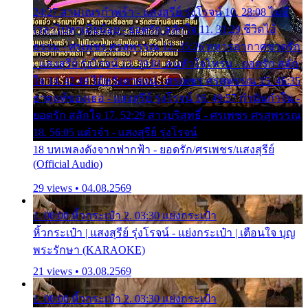
24:27 สามเณรกำพร้า - แสงสุรีย์ รุ่งโรจน์ 10. 28:08 ไม่มี
เวลาไปหาเมียน้อย - ยอดรัก สลักใจ 11. 31:29 ชีวิตไอ้
ธรรม - ศรเพชร ศรสุพรรณ 12. 35:26 ทหารอากาศขาดรัก
- แสงสุรีย์ รุ่งโรจน์ 13. 39:01 คนหัวใจโทรม - ยอดรัก สลัก
ใจ 14. 42:49 ไอ้หวังตายแน่ - ศรเพชร ศรสุพรรณ 15. 46:35
ธาตุแท้ของเธอ - แสงสุรีย์ รุ่งโรจน์ 16. 49:57 กำนันกำใน -
ยอดรัก สลักใจ 17. 52:29 สาวบริสุทธิ์ - ศรเพชร ศรสุพรรณ
18. 56:05 แต๋วจ๋า - แสงสุรีย์ รุ่งโรจน์
18 บทเพลงดังจากฟากฟ้า - ยอดรัก/ศรเพชร/แสงสุรีย์
(Official Audio)
29 views • 04.08.2569
1. 00:00 หิ้วกระเป๋า 2. 03:30 แย่งกระเป๋า
หิ้วกระเป๋า | แสงสุรีย์ รุ่งโรจน์ - แย่งกระเป๋า | เตือนใจ บุญ
พระรักษา (KARAOKE)
21 views • 03.08.2569
1. 00:00 หิ้วกระเป๋า 2. 03:30 แย่งกระเป๋า