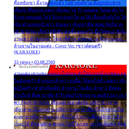
คือหยังเขา มีงานแต่งแล้ว ไปล้างแต่จาน ดั่งถูกประหาร
เมื่อเขาชื่นบาน แต่เราขื่นขม โอ้ รัก ลอยลม ไม่สม ดัง ใจ
ล้างจานคอยคู่ ไม่รู้ อีกนานเท่าใด จะได้ เลื่อนขั้นบันได ได้
เป็น ตำแหน่งเจ้าสาว มันเหงา เห็นเขามีคู่ ซมดู มีคู่ก็ม่วน
เข้าพาขวัญ เสียงโห่ตึงตึง มันซึ้ง อยู่แก่ใจ มื้อใด๋หนอ สิเป็น
งานเฮา มัวซอยเขา ใจเฮาซิด้าน มันทรมาน จับจาน เอย…
ล้างจานในงานแต่ง - Cover Ver. (ซาวด์ดนตรี)
(KARAOKE)
33 views • 03.08.2569
งานแต่ง เขาแซง แย่งเอาไปก่อน หัวใจอาวรณ์ มาซ่อน อยู่
ในห้องครัว ข้างนอกเจ้าสาว ส่งยิ้ม ให้คนไปทั่ว แต่เรา เฝ้า
อยู่ในครัว ทำตัวเป็นเด็ก ล้างจาน ในเมื่อ เจ้าสาว คือคน
บ้านใกล้ พึ่งพาอาศัย จำใจ ต้องไปช่วยงาน พอถึงเวลา เขา
พา กันเข้าพาขวัญ เพื่อนฝูง เฮฮาดังลั่น แต่เราล้างจาน
เดียวดาย เป็นคนพ่าย บ่มีความหมาย เคียงใจเจ้าบ่าว เป็น
คนพ่าย บ่มีความหมาย เคียงใจเจ้าบ่าว เพื่อนเจ้าสาว ยัง
เป็นบ่ได้ คือคนพ่าย ฮักคน ไม่มีใครสน เขาไม่เห็นคน ที่อยู่