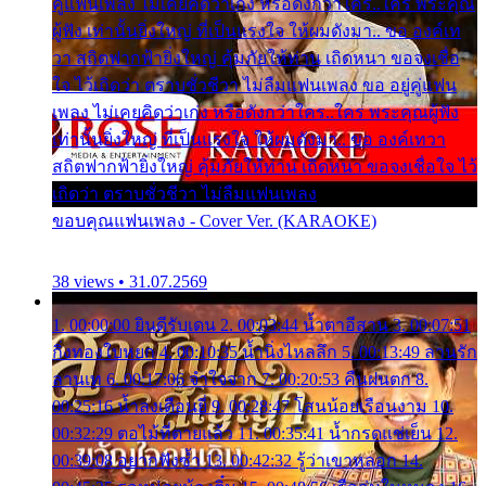
คู่แฟนเพลง ไม่เคยคิดว่าเก่ง หรือดังกว่าใคร..ใคร พระคุณ
ผู้ฟัง เท่านั้นยิ่งใหญ่ ที่เป็นแรงใจ ให้ผมดังมา.. ขอ องค์เท
วา สถิตฟากฟ้ายิ่งใหญ่ คุ้มภัยให้ท่าน เถิดหนา ขอจงเชื่อ
ใจ ไว้เถิดว่า ตราบชั่วชีวา ไม่ลืมแฟนเพลง ขอ อยู่คู่แฟน
เพลง ไม่เคยคิดว่าเก่ง หรือดังกว่าใคร..ใคร พระคุณผู้ฟัง
เท่านั้นยิ่งใหญ่ ที่เป็นแรงใจ ให้ผมดังมา.. ขอ องค์เทวา
สถิตฟากฟ้ายิ่งใหญ่ คุ้มภัยให้ท่าน เถิดหนา ขอจงเชื่อใจ ไว้
เถิดว่า ตราบชั่วชีวา ไม่ลืมแฟนเพลง
ขอบคุณแฟนเพลง - Cover Ver. (KARAOKE)
38 views • 31.07.2569
1. 00:00:00 ยินดีรับเดน 2. 00:03:44 น้ำตาอีสาน 3. 00:07:51
กิ่งทองใบหยก 4. 00:10:35 น้ำนิ่งไหลลึก 5. 00:13:49 ลานรัก
ลานเท 6. 00:17:06 จำใจจาก 7. 00:20:53 คืนฝนตก 8.
00:25:16 น้ำลงเดือนยี่ 9. 00:28:47 โสนน้อยเรือนงาม 10.
00:32:29 ตอไม้ที่ตายแล้ว 11. 00:35:41 น้ำกรดแช่เย็น 12.
00:39:08 อยากฟังซ้ำ 13. 00:42:32 รู้ว่าเขาหลอก 14.