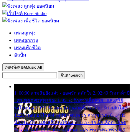
เพลงลูกทุ่ง
เพลงลูกกรุง
เพลงเพื่อชีวิต
อัลบั้ม
เพลงทั้งหมด
Music All
ค้นหา
Search
1. 00:00 สามสิบยังแจ๋ว - ยอดรัก สลักใจ 2. 02:49 รักมาห้าปี
- ศรเพชร ศรสุพรรณ 3. 05:57 รักสาวเสื้อลาย - แสงสุรีย์
รุ่งโรจน์ 4. 09:51 รักสะท้านดินสะเทือน - ยอดรัก สลักใจ 5.
12:23 มอเตอร์ไซค์ทำหล่น - ศรเพชร ศรสุพรรณ 6. 14:49
หิ้วกระเป๋า - แสงสุรีย์ รุ่งโรจน์ 7. 17:57 รักเผื่อเลือก - ยอด
รัก สลักใจ 8. 21:21 น้ำตาไอ้หนุ่ม - ศรเพชร ศรสุพรรณ 9.