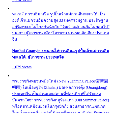
หนานไห่กวนอิม หรือ รูปปั้นเจ้าแม่กวนอิมทะเลใต้ เป็น
องค์เจ้าแม่กวนอิมความสูง 33 เมตรรวมฐาน ประดิษฐาน
อยู่ริมทะเล ไม่ไกลกันนักกับ “วัดเจ้าแม่กวนอิมไม่ยอมไป”
บนเกาะผู่โถวซาน เมืองโจวซาน มณฑลเจ้อเจียง ประเทศ
จีน
Nanhai Guanyin : หนานไห่กวนอิม...รูปปั้นเจ้าแม่กวนอิม
ทะเลใต้, ผู่โถวซาน ประเทศจีน
1,029 views
พระราชวังหยวนหมิงใหม่ (New Yuanming Palace/宮新園
明園) ในเมืองจูไห่ (Zhuhai) มณฑลกวางตุ้ง (Quangdong)
ประเทศจีน เป็นสวนและสถานที่ท่องเที่ยวที่ได้รับแรง
บันดาลใจจากพระราชวังฤดูร้อนเก่า (Old Summer Palace)
หรือหยวนหมิงหยวนในกรุงปักกิ่ง สวนสาธารณะขนาด
ใหญ่ใจกลางเมืองแห่งนี้มีครบทั้งธรรมชาติ สถาปัตยกรรม