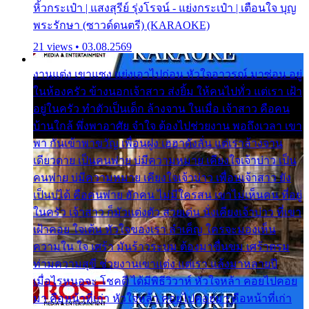
หิ้วกระเป๋า | แสงสุรีย์ รุ่งโรจน์ - แย่งกระเป๋า | เตือนใจ บุญ
พระรักษา (ซาวด์ดนตรี) (KARAOKE)
21 views • 03.08.2569
งานแต่ง เขาแซง แย่งเอาไปก่อน หัวใจอาวรณ์ มาซ่อน อยู่
ในห้องครัว ข้างนอกเจ้าสาว ส่งยิ้ม ให้คนไปทั่ว แต่เรา เฝ้า
อยู่ในครัว ทำตัวเป็นเด็ก ล้างจาน ในเมื่อ เจ้าสาว คือคน
บ้านใกล้ พึ่งพาอาศัย จำใจ ต้องไปช่วยงาน พอถึงเวลา เขา
พา กันเข้าพาขวัญ เพื่อนฝูง เฮฮาดังลั่น แต่เราล้างจาน
เดียวดาย เป็นคนพ่าย บ่มีความหมาย เคียงใจเจ้าบ่าว เป็น
คนพ่าย บ่มีความหมาย เคียงใจเจ้าบ่าว เพื่อนเจ้าสาว ยัง
เป็นบ่ได้ คือคนพ่าย ฮักคน ไม่มีใครสน เขาไม่เห็นคน ที่อยู่
ในครัว เจ้าสาว ก็มัวแต่งตัว สวยเด่น นั่งเคียงเจ้าบ่าว ที่เขา
เฝ้าคอย ใจเต้น หัวใจของเรา ลำเค็ญ ใครจะมองเห็น
ความใน ใจ เศร้า มันร้าวระบม ต้องมาขื่นขม เศร้าตรม
ท่ามความสุขี ช่วยงานเขาแต่ง แต่เรา แล้งมาหลายปี
เมื่อไรหนอจะ โชคดี ได้มีพิธีวิวาห์ หัวใจหล้า คอยไปคอย
มา คือหน้าที่เก่า หัวใจหล้า คอยไปคอยมา คือหน้าที่เก่า