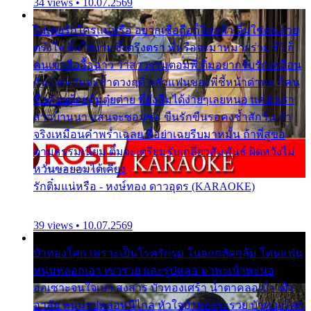
34 views • 10.07.2569
ไม่เคยรักใครแน่หรือ อยากเชื่อถือก็ไม่กล้า ติ๋มใช่คนสวย
ตรึงใจ ติ๋มใช่งามซึ้งตรึงตรา พี่หรือจะมาหมายร่วมชีวี ก็
คนเขาลืออื้อฉาว ว่าสาวๆรุมตอมพี่ ติ๋มอยากรับรักเหมือน
กัน แต่หวั่นจะช้ำดวงฤดี กลัวแฟนของพี่ชี้หน้าด่าทอ ก็คน
ชื่อต๋อยต้อยตุ้มตุ๋ยต่าย พี่ยังลืมได้ง่ายๆเลยหนอ แค่ตัวเรา
สาวบ้านนา แสนจะซอมซ่อ ขืนรักขืนรอคงช้ำสักวัน ถ้า
จริงเหมือนคำพร่ำเฉลย พี่อย่าเฉยรีบมาหมั้น ถ้าพี่สู่ขอ
ตามธรรมเนียม ติ๋มจะเตรียมรับเกลียวสัมพันธ์ ผิดหวังไม่
หวั่นขอยอมได้เคียง
รักติ๋มแน่หรือ - หงษ์ทอง ดาวอุดร (KARAOKE)
39 views • 10.07.2569
บัวทองโศก เพราะเป็นโรครักรุม ในอกกลัดกลุ้ม โดนแฟน
หนุ่มหลอกเอา เขารวย และรูปหล่อ มาพะเน้าพะนอ
ออเซาะจนใจเบา สงสาร บัวทองเศร้า น้ำตาคลอเบ้า เฝ้า
อาลัย หนุ่มรูปหล่อหนีไกล หัวใจบัวทองระรวย บัวทองโศก