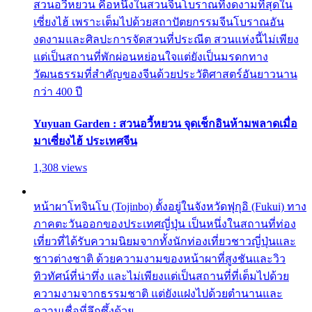
สวนอวี้หยวน คือหนึ่งในสวนจีนโบราณที่งดงามที่สุดใน
เซี่ยงไฮ้ เพราะเต็มไปด้วยสถาปัตยกรรมจีนโบราณอัน
งดงามและศิลปะการจัดสวนที่ประณีต สวนแห่งนี้ไม่เพียง
แต่เป็นสถานที่พักผ่อนหย่อนใจแต่ยังเป็นมรดกทาง
วัฒนธรรมที่สำคัญของจีนด้วยประวัติศาสตร์อันยาวนาน
กว่า 400 ปี
Yuyuan Garden : สวนอวี้หยวน จุดเช็กอินห้ามพลาดเมื่อ
มาเซี่ยงไฮ้ ประเทศจีน
1,308 views
หน้าผาโทจินโบ (Tojinbo) ตั้งอยู่ในจังหวัดฟุกุอิ (Fukui) ทาง
ภาคตะวันออกของประเทศญี่ปุ่น เป็นหนึ่งในสถานที่ท่อง
เที่ยวที่ได้รับความนิยมจากทั้งนักท่องเที่ยวชาวญี่ปุ่นและ
ชาวต่างชาติ ด้วยความงามของหน้าผาที่สูงชันและวิว
ทิวทัศน์ที่น่าทึ่ง และไม่เพียงแต่เป็นสถานที่ที่เต็มไปด้วย
ความงามจากธรรมชาติ แต่ยังแฝงไปด้วยตำนานและ
ความเชื่อที่ลึกซึ้งด้วย