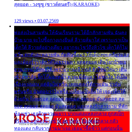
สุดยอด - วงซูซู (ซาวด์ดนตรี) (KARAOKE)
129 views • 03.07.2569
พ่อส่งเงินสามพัน ให้ฉันเรียนราม ได้อีกสักสามพัน ฉันคง
บ๊าย บาย จะไปซื้อกางเกงยีนส์ ลีวายส์มาใส่ เพราะเราเป็น
เด็กใต้ ลีวายส์อย่างเดียว อยากจะโชว์ถึงหิวโซ เด็กใต้ก็ไม่
หวั่น ตกตัวละหลายพัน กัดฟันซื้อมา ให้เด็กเทพเหลียวมอง
และต้องรู้ว่า เด็กใต้ไม่ธรรมดา แต่สุดยอด เดินโยกย้ายเย
ยวน กวนโอ๊ยพอได้ เพราะว่านุ่งลีวายส์ ตัวใหม่ใส่มา เดิน
เข้ามหาลัย จิ๊กโก๊มองหน้า ท่าจะมีปัญหา ไม่พอใจ ได้เป็น
เรื่องแน่นอน แต่ฉันไม่หวั่น เลยแหลงใต้ถามมัน ว่ามัน
พรั่นพรือ มันตอบว่าไม่พรื่อ เปลี่ยนเป็นยิ้มให้ เจอะเด็กใต้
ด้วยกัน ก็เลยรอด สุดยอด สุดยอด สุดยอด มันสุดยอด สุด
ยอด สุดยอด สุดยอด มันสุดยอด แอบหลงรักสาวราม ที่พัก
ห้องเช่า เธอผิวขาวผมยาว ปากแดงแหลงกลาง ถูกสเป็ก
จริงเธอ อยู่ห้องข้างข้าง อยากเข้าไปแหลงกลาง กลัว
ทองแดง กลับจากรามมาเจอ เธอมาซื้อข้าว แต่ก่อนนั้น