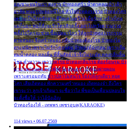
ออเซาะจนใจเบา สงสาร บัวทองเศร้า น้ำตาคลอเบ้า เฝ้า
อาลัย หนุ่มรูปหล่อหนีไกล หัวใจบัวทองระรวย บัวทองโศก
เพราะเป็นโรครักจาง ชีวิตเคว้งคว้าง เมื่อรักห่างร้างไกล
แม่ก็บอก พ่อก็สั่งจะรักใครสักครั้ง อย่าไปหวังความรวย
พลั้งไปใครจะช่วย ซื้อเปลมาไกว ให้ลูกบัวทอง เวรกรรม
ตามสนอง จึงเศร้าหมอง กลีบบัวทองต้องโรย บัวทองไม่
ตระหนัก เพราะไม่รักโคลนตม บัวทองท้องกลม เพราะลืม
ตมน้ำคลอง หลงลิ้น ที่สิ้นสัตย์ เจ้าจึงไม่ระมัด หลงกลิ่นลิ้น
โชย คำหวาน เขาวาดโรย บัวทองกลีบโรย ต้องร้อนรุม บัว
มาบานก่อนตูม ดุจไฟสุมร้อนรุมอุรา บัวทองผ่ายผอม
เพราะตรอมฤทัย ข้าวปลาไม่สนใจ ร้องไห้ลูกเดียว หยุด
โศก เสียเถิดทอง พักความเศร้าหมอง เถิดทองจ๋า ถึงใคร
เขาจะว่า ลูกเจ้าเกิดมา จะชื่อว่าไง พี่ขอเป็นเพื่อนปลอบใจ
จะตั้งชื่อให้ ว่าไอ้บังเอิญ
บัวทองร้องไห้ - เทพพร เพชรอุบล(KARAOKE)
114 views • 06.07.2569