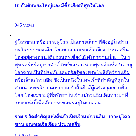
10 อันดับพระใหญ่และมีชื่อเสียงที่สุดในโลก
945 views
ผู่โถวซาน หรือ เกาะผู่โถว เป็นเกาะเล็กๆ ที่ตั้งอยู่ในส่วน
ตะวันออกของเมืองโจวซาน มณฑลเจ้อเจียง ประเทศจีน
โดยอยู่ทางตอนใต้ของนครเซี่ยงไฮ้ ผู่โถวซานเป็น 1 ใน 4
พุทธคีรีหรือภูเขาศักดิ์สิทธิ์ของจีน ชาวพุทธจีนเชื่อกันว่าผู่
โถวซานเป็นที่ประทับและตรัสรู้ของพระโพธิสัตว์กวนอิม
หรือเจ้าแม่กวนอิม ซึ่งเป็นหนึ่งในเทพเจ้าที่สำคัญที่สุดใน
ศาสนาพุทธนิกายมหายาน ดังนั้นจึงมีผู้แสวงบุญจากทั่ว
โลก โดยเฉพาะผู้ที่ศรัทธาในเจ้าแม่กวนอิมเดินทางมาที่
เกาะแห่งนี้เพื่อสักการะขอพรอยู่โดยตลอด
รวม 5 วัดสำคัญแห่งถิ่นกำเนิดเจ้าแม่กวนอิม | เกาะผู่โถว
ซาน มณฑลเจ้อเจียง ประเทศจีน
1,530 views