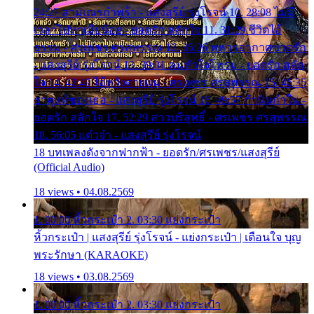
24:27 สามเณรกำพร้า - แสงสุรีย์ รุ่งโรจน์ 10. 28:08 ไม่มี
เวลาไปหาเมียน้อย - ยอดรัก สลักใจ 11. 31:29 ชีวิตไอ้
ธรรม - ศรเพชร ศรสุพรรณ 12. 35:26 ทหารอากาศขาดรัก
- แสงสุรีย์ รุ่งโรจน์ 13. 39:01 คนหัวใจโทรม - ยอดรัก สลัก
ใจ 14. 42:49 ไอ้หวังตายแน่ - ศรเพชร ศรสุพรรณ 15. 46:35
ธาตุแท้ของเธอ - แสงสุรีย์ รุ่งโรจน์ 16. 49:57 กำนันกำใน -
ยอดรัก สลักใจ 17. 52:29 สาวบริสุทธิ์ - ศรเพชร ศรสุพรรณ
18. 56:05 แต๋วจ๋า - แสงสุรีย์ รุ่งโรจน์
18 บทเพลงดังจากฟากฟ้า - ยอดรัก/ศรเพชร/แสงสุรีย์
(Official Audio)
18 views • 04.08.2569
1. 00:00 หิ้วกระเป๋า 2. 03:30 แย่งกระเป๋า
หิ้วกระเป๋า | แสงสุรีย์ รุ่งโรจน์ - แย่งกระเป๋า | เตือนใจ บุญ
พระรักษา (KARAOKE)
18 views • 03.08.2569
1. 00:00 หิ้วกระเป๋า 2. 03:30 แย่งกระเป๋า