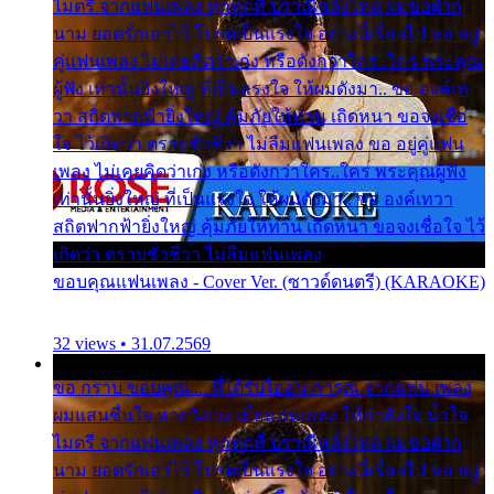
ไมตรี จากแฟนเพลง ทุกทุกที่ ปราณีหลั่งไหล ผมขอฝาก
นาม ยอดรักเอาไว้ โปรดเป็นแรงใจ อย่างนี้เรื่อยไป ขอ อยู่
คู่แฟนเพลง ไม่เคยคิดว่าเก่ง หรือดังกว่าใคร..ใคร พระคุณ
ผู้ฟัง เท่านั้นยิ่งใหญ่ ที่เป็นแรงใจ ให้ผมดังมา.. ขอ องค์เท
วา สถิตฟากฟ้ายิ่งใหญ่ คุ้มภัยให้ท่าน เถิดหนา ขอจงเชื่อ
ใจ ไว้เถิดว่า ตราบชั่วชีวา ไม่ลืมแฟนเพลง ขอ อยู่คู่แฟน
เพลง ไม่เคยคิดว่าเก่ง หรือดังกว่าใคร..ใคร พระคุณผู้ฟัง
เท่านั้นยิ่งใหญ่ ที่เป็นแรงใจ ให้ผมดังมา.. ขอ องค์เทวา
สถิตฟากฟ้ายิ่งใหญ่ คุ้มภัยให้ท่าน เถิดหนา ขอจงเชื่อใจ ไว้
เถิดว่า ตราบชั่วชีวา ไม่ลืมแฟนเพลง
ขอบคุณแฟนเพลง - Cover Ver. (ซาวด์ดนตรี) (KARAOKE)
32 views • 31.07.2569
ขอ กราบ ขอบคุณ.... ที่ได้รับไออุ่น การุณ จากแฟน เพลง
ผมแสนชื่นใจ หายวังเวง เมื่อแฟนเพลง ให้กำลังใจ น้ำใจ
ไมตรี จากแฟนเพลง ทุกทุกที่ ปราณีหลั่งไหล ผมขอฝาก
นาม ยอดรักเอาไว้ โปรดเป็นแรงใจ อย่างนี้เรื่อยไป ขอ อยู่