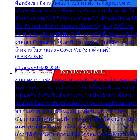
คือหยังเขา มีงานแต่งแล้ว ไปล้างแต่จาน ดั่งถูกประหาร
เมื่อเขาชื่นบาน แต่เราขื่นขม โอ้ รัก ลอยลม ไม่สม ดัง ใจ
ล้างจานคอยคู่ ไม่รู้ อีกนานเท่าใด จะได้ เลื่อนขั้นบันได ได้
เป็น ตำแหน่งเจ้าสาว มันเหงา เห็นเขามีคู่ ซมดู มีคู่ก็ม่วน
เข้าพาขวัญ เสียงโห่ตึงตึง มันซึ้ง อยู่แก่ใจ มื้อใด๋หนอ สิเป็น
งานเฮา มัวซอยเขา ใจเฮาซิด้าน มันทรมาน จับจาน เอย…
ล้างจานในงานแต่ง - Cover Ver. (ซาวด์ดนตรี)
(KARAOKE)
24 views • 03.08.2569
งานแต่ง เขาแซง แย่งเอาไปก่อน หัวใจอาวรณ์ มาซ่อน อยู่
ในห้องครัว ข้างนอกเจ้าสาว ส่งยิ้ม ให้คนไปทั่ว แต่เรา เฝ้า
อยู่ในครัว ทำตัวเป็นเด็ก ล้างจาน ในเมื่อ เจ้าสาว คือคน
บ้านใกล้ พึ่งพาอาศัย จำใจ ต้องไปช่วยงาน พอถึงเวลา เขา
พา กันเข้าพาขวัญ เพื่อนฝูง เฮฮาดังลั่น แต่เราล้างจาน
เดียวดาย เป็นคนพ่าย บ่มีความหมาย เคียงใจเจ้าบ่าว เป็น
คนพ่าย บ่มีความหมาย เคียงใจเจ้าบ่าว เพื่อนเจ้าสาว ยัง
เป็นบ่ได้ คือคนพ่าย ฮักคน ไม่มีใครสน เขาไม่เห็นคน ที่อยู่