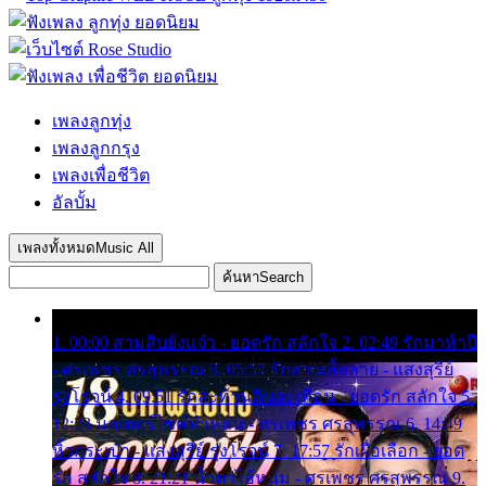
เพลงลูกทุ่ง
เพลงลูกกรุง
เพลงเพื่อชีวิต
อัลบั้ม
เพลงทั้งหมด
Music All
ค้นหา
Search
1. 00:00 สามสิบยังแจ๋ว - ยอดรัก สลักใจ 2. 02:49 รักมาห้าปี
- ศรเพชร ศรสุพรรณ 3. 05:57 รักสาวเสื้อลาย - แสงสุรีย์
รุ่งโรจน์ 4. 09:51 รักสะท้านดินสะเทือน - ยอดรัก สลักใจ 5.
12:23 มอเตอร์ไซค์ทำหล่น - ศรเพชร ศรสุพรรณ 6. 14:49
หิ้วกระเป๋า - แสงสุรีย์ รุ่งโรจน์ 7. 17:57 รักเผื่อเลือก - ยอด
รัก สลักใจ 8. 21:21 น้ำตาไอ้หนุ่ม - ศรเพชร ศรสุพรรณ 9.