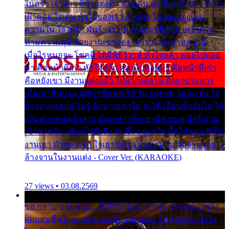
ในครัว เจ้าสาว ก็มัวแต่งตัว สวยเด่น นั่งเคียงเจ้าบ่าว ที่เขา
เฝ้าคอย ใจเต้น หัวใจของเรา ลำเค็ญ ใครจะมองเห็น
ความใน ใจ เศร้า มันร้าวระบม ต้องมาขื่นขม เศร้าตรม
ท่ามความสุขี ช่วยงานเขาแต่ง แต่เรา แล้งมาหลายปี
เมื่อไรหนอจะ โชคดี ได้มีพิธีวิวาห์ หัวใจหล้า คอยไปคอย
มา คือหน้าที่เก่า หัวใจหล้า คอยไปคอยมา คือหน้าที่เก่า
คือหยังเขา มีงานแต่งแล้ว ไปล้างแต่จาน ดั่งถูกประหาร
เมื่อเขาชื่นบาน แต่เราขื่นขม โอ้ รัก ลอยลม ไม่สม ดัง ใจ
ล้างจานคอยคู่ ไม่รู้ อีกนานเท่าใด จะได้ เลื่อนขั้นบันได ได้
เป็น ตำแหน่งเจ้าสาว มันเหงา เห็นเขามีคู่ ซมดู มีคู่ก็ม่วน
เข้าพาขวัญ เสียงโห่ตึงตึง มันซึ้ง อยู่แก่ใจ มื้อใด๋หนอ สิเป็น
งานเฮา มัวซอยเขา ใจเฮาซิด้าน มันทรมาน จับจาน เอย…
ล้างจานในงานแต่ง - Cover Ver. (KARAOKE)
27 views • 03.08.2569
ขอ กราบ ขอบคุณ.... ที่ได้รับไออุ่น การุณ จากแฟน เพลง
ผมแสนชื่นใจ หายวังเวง เมื่อแฟนเพลง ให้กำลังใจ น้ำใจ