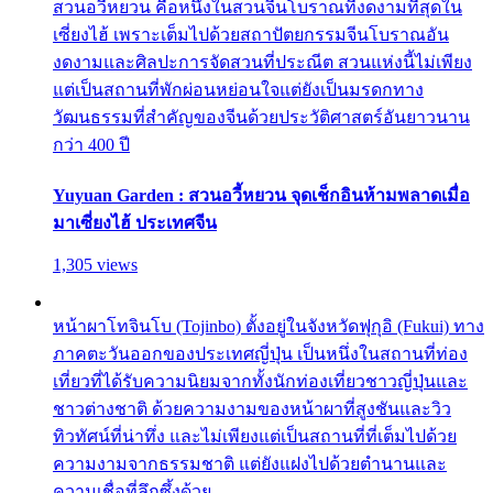
สวนอวี้หยวน คือหนึ่งในสวนจีนโบราณที่งดงามที่สุดใน
เซี่ยงไฮ้ เพราะเต็มไปด้วยสถาปัตยกรรมจีนโบราณอัน
งดงามและศิลปะการจัดสวนที่ประณีต สวนแห่งนี้ไม่เพียง
แต่เป็นสถานที่พักผ่อนหย่อนใจแต่ยังเป็นมรดกทาง
วัฒนธรรมที่สำคัญของจีนด้วยประวัติศาสตร์อันยาวนาน
กว่า 400 ปี
Yuyuan Garden : สวนอวี้หยวน จุดเช็กอินห้ามพลาดเมื่อ
มาเซี่ยงไฮ้ ประเทศจีน
1,305 views
หน้าผาโทจินโบ (Tojinbo) ตั้งอยู่ในจังหวัดฟุกุอิ (Fukui) ทาง
ภาคตะวันออกของประเทศญี่ปุ่น เป็นหนึ่งในสถานที่ท่อง
เที่ยวที่ได้รับความนิยมจากทั้งนักท่องเที่ยวชาวญี่ปุ่นและ
ชาวต่างชาติ ด้วยความงามของหน้าผาที่สูงชันและวิว
ทิวทัศน์ที่น่าทึ่ง และไม่เพียงแต่เป็นสถานที่ที่เต็มไปด้วย
ความงามจากธรรมชาติ แต่ยังแฝงไปด้วยตำนานและ
ความเชื่อที่ลึกซึ้งด้วย