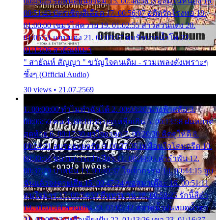
00:45:25 รอหน่อยน้องติ๋ม 15. 00:48:56 เรือล่มในหนอง 16.
00:51:43 บัตรเชิญสีเลือด 17. 00:56:07 อดีตรักโรงทอ 18.
01:00:00 เขมรไล่ควาย 19. 01:02:55 สาวสวนแตง 20.
01:05:51 แอบมอง 21. 01:09:27 พบรักปากน้ำโพ 22.
01:13:06 สายัณห์เมา
" สายัณห์ สัญญา " ขวัญใจคนเดิม - รวมเพลงดังเพราะๆ
ซึ้งๆ (Official Audio)
30 views • 21.07.2569
1. 00:00:00 ทำไมทำฉันได้ 2. 00:03:20 นางฟ้าสลัม 3.
00:06:50 คน 4. 00:10:36 บุญเหลือเกิน 5. 00:13:58 ฝนหยาด
สุดท้าย 6. 00:17:30 ยาใจยาจก 7. 00:20:30 คิดดูให้ดี 8.
00:24:21 ลบรอยแผลรัก 9. 00:27:35 เหมือนใจโดนกรีด 10.
00:30:54 ขบวนการเปาเปียว 11. 00:34:05 คำรำพัน 12.
00:37:20 ปาหนัน 13. 00:40:37 ใจเจ้ากรรม 14. 00:44:15 จูบ
ฉันแล้วจงตายเสีย 15. 00:47:24 ขอสูมาเต๊อะ 16. 00:51:11
คนใจมาร 17. 00:54:50 คืนทรมาน 18. 00:58:25 รักนี้สีดำ
19. 01:01:44 ส่วนเกิน 20. 01:05:42 หยาดน้ำฝนหยดน้ำตา
21. 01:09:13 เหลือเพียงฝัน 22. 01:13:26 เขา 23. 01:16:37