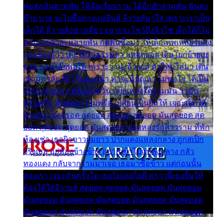
พ่อส่งเงินสามพัน ให้ฉันเรียนราม ได้อีกสักสามพัน ฉันคง
บ๊าย บาย จะไปซื้อกางเกงยีนส์ ลีวายส์มาใส่ เพราะเราเป็น
เด็กใต้ ลีวายส์อย่างเดียว อยากจะโชว์ถึงหิวโซ เด็กใต้ก็ไม่
หวั่น ตกตัวละหลายพัน กัดฟันซื้อมา ให้เด็กเทพเหลียวมอง
และต้องรู้ว่า เด็กใต้ไม่ธรรมดา แต่สุดยอด เดินโยกย้ายเย
ยวน กวนโอ๊ยพอได้ เพราะว่านุ่งลีวายส์ ตัวใหม่ใส่มา เดิน
เข้ามหาลัย จิ๊กโก๊มองหน้า ท่าจะมีปัญหา ไม่พอใจ ได้เป็น
เรื่องแน่นอน แต่ฉันไม่หวั่น เลยแหลงใต้ถามมัน ว่ามัน
พรั่นพรือ มันตอบว่าไม่พรื่อ เปลี่ยนเป็นยิ้มให้ เจอะเด็กใต้
ด้วยกัน ก็เลยรอด สุดยอด สุดยอด สุดยอด มันสุดยอด สุด
ยอด สุดยอด สุดยอด มันสุดยอด แอบหลงรักสาวราม ที่พัก
ห้องเช่า เธอผิวขาวผมยาว ปากแดงแหลงกลาง ถูกสเป็ก
จริงเธอ อยู่ห้องข้างข้าง อยากเข้าไปแหลงกลาง กลัว
ทองแดง กลับจากรามมาเจอ เธอมาซื้อข้าว แต่ก่อนนั้น
สองเรา เจอะกันครั้งใด เธอไม่เคยไยดี คราวนี้เธอยิ้มให้
ต้องให้ใส่ลีวายส์ สุดยอด สุดยอด มันสุดยอด มันสุดยอด
มันสุดยอด มันสุดยอด มันสุดยอด มันสุดยอด มันสุดยอด
มันสุดยอด มันสุดยอด มันสุดยอด มันสุดยอด มันสุดยอด