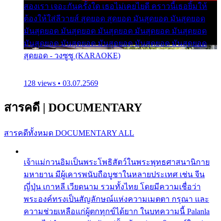
สองเรา เจอะกันครั้งใด เธอไม่เคยไยดี คราวนี้เธอยิ้มให้
ต้องให้ใส่ลีวายส์ สุดยอด สุดยอด มันสุดยอด มันสุดยอด
มันสุดยอด มันสุดยอด มันสุดยอด มันสุดยอด มันสุดยอด
มันสุดยอด มันสุดยอด มันสุดยอด มันสุดยอด มันสุดยอด
สุดยอด - วงซูซู (KARAOKE)
128 views • 03.07.2569
สารคดี
|
DOCUMENTARY
สารคดีทั้งหมด
DOCUMENTARY ALL
เจ้าแม่กวนอิมเป็นพระโพธิสัตว์ในพระพุทธศาสนานิกาย
มหายาน มีผู้เคารพนับถือบูชาในหลายประเทศ เช่น จีน
ญี่ปุ่น เกาหลี เวียดนาม รวมทั้งไทย โดยมีความเชื่อว่า
พระองค์ทรงเป็นสัญลักษณ์แห่งความเมตตา กรุณา และ
ความช่วยเหลือแก่ผู้ตกทุกข์ได้ยาก ในบทความนี้ Palanla