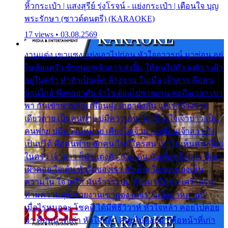
หิ้วกระเป๋า | แสงสุรีย์ รุ่งโรจน์ - แย่งกระเป๋า | เตือนใจ บุญ
พระรักษา (ซาวด์ดนตรี) (KARAOKE)
17 views • 03.08.2569
งานแต่ง เขาแซง แย่งเอาไปก่อน หัวใจอาวรณ์ มาซ่อน อยู่
ในห้องครัว ข้างนอกเจ้าสาว ส่งยิ้ม ให้คนไปทั่ว แต่เรา เฝ้า
อยู่ในครัว ทำตัวเป็นเด็ก ล้างจาน ในเมื่อ เจ้าสาว คือคน
บ้านใกล้ พึ่งพาอาศัย จำใจ ต้องไปช่วยงาน พอถึงเวลา เขา
พา กันเข้าพาขวัญ เพื่อนฝูง เฮฮาดังลั่น แต่เราล้างจาน
เดียวดาย เป็นคนพ่าย บ่มีความหมาย เคียงใจเจ้าบ่าว เป็น
คนพ่าย บ่มีความหมาย เคียงใจเจ้าบ่าว เพื่อนเจ้าสาว ยัง
เป็นบ่ได้ คือคนพ่าย ฮักคน ไม่มีใครสน เขาไม่เห็นคน ที่อยู่
ในครัว เจ้าสาว ก็มัวแต่งตัว สวยเด่น นั่งเคียงเจ้าบ่าว ที่เขา
เฝ้าคอย ใจเต้น หัวใจของเรา ลำเค็ญ ใครจะมองเห็น
ความใน ใจ เศร้า มันร้าวระบม ต้องมาขื่นขม เศร้าตรม
ท่ามความสุขี ช่วยงานเขาแต่ง แต่เรา แล้งมาหลายปี
เมื่อไรหนอจะ โชคดี ได้มีพิธีวิวาห์ หัวใจหล้า คอยไปคอย
มา คือหน้าที่เก่า หัวใจหล้า คอยไปคอยมา คือหน้าที่เก่า