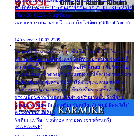
ขอรักคืน 24. 01:19:56 คนเรารักกันยาก 25. 01:23:06 หัวใจ
เถื่อน 26. 01:26:45 อยู่เพื่อลูก
เพลงเพราะเสนาะดวงใจ - ดาวใจ ไพจิตร (Official Audio)
145 views • 10.07.2569
ไม่เคยรักใครแน่หรือ อยากเชื่อถือก็ไม่กล้า ติ๋มใช่คนสวย
ตรึงใจ ติ๋มใช่งามซึ้งตรึงตรา พี่หรือจะมาหมายร่วมชีวี ก็
คนเขาลืออื้อฉาว ว่าสาวๆรุมตอมพี่ ติ๋มอยากรับรักเหมือน
กัน แต่หวั่นจะช้ำดวงฤดี กลัวแฟนของพี่ชี้หน้าด่าทอ ก็คน
ชื่อต๋อยต้อยตุ้มตุ๋ยต่าย พี่ยังลืมได้ง่ายๆเลยหนอ แค่ตัวเรา
สาวบ้านนา แสนจะซอมซ่อ ขืนรักขืนรอคงช้ำสักวัน ถ้า
จริงเหมือนคำพร่ำเฉลย พี่อย่าเฉยรีบมาหมั้น ถ้าพี่สู่ขอ
ตามธรรมเนียม ติ๋มจะเตรียมรับเกลียวสัมพันธ์ ผิดหวังไม่
หวั่นขอยอมได้เคียง
รักติ๋มแน่หรือ - หงษ์ทอง ดาวอุดร (ซาวด์ดนตรี)
(KARAOKE)