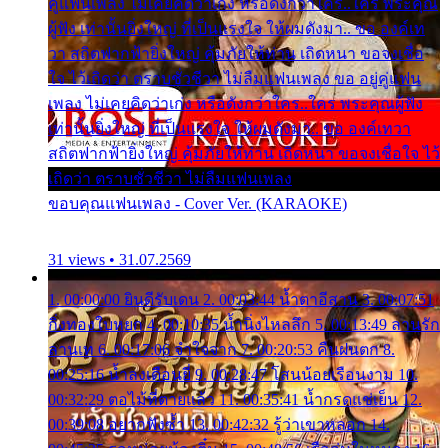
คู่แฟนเพลง ไม่เคยคิดว่าเก่ง หรือดังกว่าใคร..ใคร พระคุณ
ผู้ฟัง เท่านั้นยิ่งใหญ่ ที่เป็นแรงใจ ให้ผมดังมา.. ขอ องค์เท
วา สถิตฟากฟ้ายิ่งใหญ่ คุ้มภัยให้ท่าน เถิดหนา ขอจงเชื่อ
ใจ ไว้เถิดว่า ตราบชั่วชีวา ไม่ลืมแฟนเพลง ขอ อยู่คู่แฟน
เพลง ไม่เคยคิดว่าเก่ง หรือดังกว่าใคร..ใคร พระคุณผู้ฟัง
เท่านั้นยิ่งใหญ่ ที่เป็นแรงใจ ให้ผมดังมา.. ขอ องค์เทวา
สถิตฟากฟ้ายิ่งใหญ่ คุ้มภัยให้ท่าน เถิดหนา ขอจงเชื่อใจ ไว้
เถิดว่า ตราบชั่วชีวา ไม่ลืมแฟนเพลง
ขอบคุณแฟนเพลง - Cover Ver. (KARAOKE)
31 views • 31.07.2569
1. 00:00:00 ยินดีรับเดน 2. 00:03:44 น้ำตาอีสาน 3. 00:07:51
กิ่งทองใบหยก 4. 00:10:35 น้ำนิ่งไหลลึก 5. 00:13:49 ลานรัก
ลานเท 6. 00:17:06 จำใจจาก 7. 00:20:53 คืนฝนตก 8.
00:25:16 น้ำลงเดือนยี่ 9. 00:28:47 โสนน้อยเรือนงาม 10.
00:32:29 ตอไม้ที่ตายแล้ว 11. 00:35:41 น้ำกรดแช่เย็น 12.
00:39:08 อยากฟังซ้ำ 13. 00:42:32 รู้ว่าเขาหลอก 14.