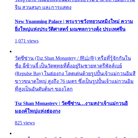
จีน สวนสนุก และการแสดง
New Yuanming Palace | พระราชวังหยวนหมิงใหม่ ความ
ยิ่งใหญ่แห่งประวัติศาสตร์ มณฑลกวางตุ้ง ประเทศจีน
1,071 views
วัดซีซ่าน (Tsz Shan Monastery / 慈山寺) หรือที่รู้จักกันใน
ชื่อ ฉี่ซ้านจี๋ เป็นวัดพุทธที่ตั้งอยู่ริมชายหาดรีพัลส์เบย์
(Repulse Bay) ในฮ่องกง โดดเด่นด้วยรูปปั้นเจ้าแม่กวนอิมสี
ขาวขนาดใหญ่ สูงถึง 76 เมตร ซึ่งเป็นรูปปั้นเจ้าแม่กวนอิม
ที่สูงเป็นอันดับต้นๆ ของโลก
Tsz Shan Monastery | วัดซีซ่าน…งามสง่าเจ้าแม่กวนอิ
มองค์ใหญ่แห่งฮ่องกง
825 views