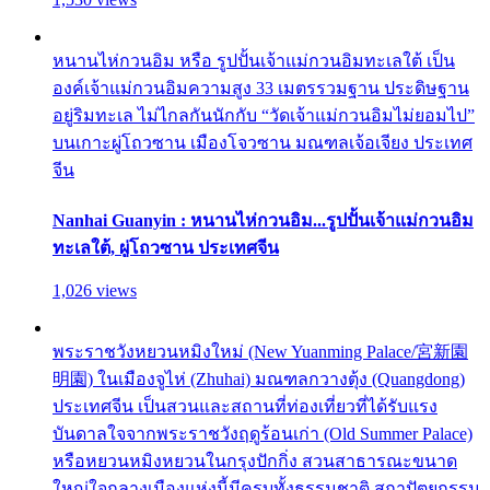
หนานไห่กวนอิม หรือ รูปปั้นเจ้าแม่กวนอิมทะเลใต้ เป็น
องค์เจ้าแม่กวนอิมความสูง 33 เมตรรวมฐาน ประดิษฐาน
อยู่ริมทะเล ไม่ไกลกันนักกับ “วัดเจ้าแม่กวนอิมไม่ยอมไป”
บนเกาะผู่โถวซาน เมืองโจวซาน มณฑลเจ้อเจียง ประเทศ
จีน
Nanhai Guanyin : หนานไห่กวนอิม...รูปปั้นเจ้าแม่กวนอิม
ทะเลใต้, ผู่โถวซาน ประเทศจีน
1,026 views
พระราชวังหยวนหมิงใหม่ (New Yuanming Palace/宮新園
明園) ในเมืองจูไห่ (Zhuhai) มณฑลกวางตุ้ง (Quangdong)
ประเทศจีน เป็นสวนและสถานที่ท่องเที่ยวที่ได้รับแรง
บันดาลใจจากพระราชวังฤดูร้อนเก่า (Old Summer Palace)
หรือหยวนหมิงหยวนในกรุงปักกิ่ง สวนสาธารณะขนาด
ใหญ่ใจกลางเมืองแห่งนี้มีครบทั้งธรรมชาติ สถาปัตยกรรม