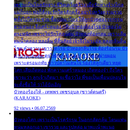
เพราะเป็นโรครักจาง ชีวิตเคว้งคว้าง เมื่อรักห่างร้างไกล
แม่ก็บอก พ่อก็สั่งจะรักใครสักครั้ง อย่าไปหวังความรวย
พลั้งไปใครจะช่วย ซื้อเปลมาไกว ให้ลูกบัวทอง เวรกรรม
ตามสนอง จึงเศร้าหมอง กลีบบัวทองต้องโรย บัวทองไม่
ตระหนัก เพราะไม่รักโคลนตม บัวทองท้องกลม เพราะลืม
ตมน้ำคลอง หลงลิ้น ที่สิ้นสัตย์ เจ้าจึงไม่ระมัด หลงกลิ่นลิ้น
โชย คำหวาน เขาวาดโรย บัวทองกลีบโรย ต้องร้อนรุม บัว
มาบานก่อนตูม ดุจไฟสุมร้อนรุมอุรา บัวทองผ่ายผอม
เพราะตรอมฤทัย ข้าวปลาไม่สนใจ ร้องไห้ลูกเดียว หยุด
โศก เสียเถิดทอง พักความเศร้าหมอง เถิดทองจ๋า ถึงใคร
เขาจะว่า ลูกเจ้าเกิดมา จะชื่อว่าไง พี่ขอเป็นเพื่อนปลอบใจ
จะตั้งชื่อให้ ว่าไอ้บังเอิญ
บัวทองร้องไห้ - เทพพร เพชรอุบล (ซาวด์ดนตรี)
(KARAOKE)
92 views • 06.07.2569
บัวทองโศก เพราะเป็นโรครักรุม ในอกกลัดกลุ้ม โดนแฟน
หนุ่มหลอกเอา เขารวย และรูปหล่อ มาพะเน้าพะนอ