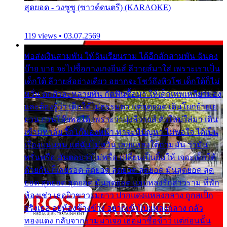
สุดยอด - วงซูซู (ซาวด์ดนตรี) (KARAOKE)
119 views • 03.07.2569
พ่อส่งเงินสามพัน ให้ฉันเรียนราม ได้อีกสักสามพัน ฉันคง
บ๊าย บาย จะไปซื้อกางเกงยีนส์ ลีวายส์มาใส่ เพราะเราเป็น
เด็กใต้ ลีวายส์อย่างเดียว อยากจะโชว์ถึงหิวโซ เด็กใต้ก็ไม่
หวั่น ตกตัวละหลายพัน กัดฟันซื้อมา ให้เด็กเทพเหลียวมอง
และต้องรู้ว่า เด็กใต้ไม่ธรรมดา แต่สุดยอด เดินโยกย้ายเย
ยวน กวนโอ๊ยพอได้ เพราะว่านุ่งลีวายส์ ตัวใหม่ใส่มา เดิน
เข้ามหาลัย จิ๊กโก๊มองหน้า ท่าจะมีปัญหา ไม่พอใจ ได้เป็น
เรื่องแน่นอน แต่ฉันไม่หวั่น เลยแหลงใต้ถามมัน ว่ามัน
พรั่นพรือ มันตอบว่าไม่พรื่อ เปลี่ยนเป็นยิ้มให้ เจอะเด็กใต้
ด้วยกัน ก็เลยรอด สุดยอด สุดยอด สุดยอด มันสุดยอด สุด
ยอด สุดยอด สุดยอด มันสุดยอด แอบหลงรักสาวราม ที่พัก
ห้องเช่า เธอผิวขาวผมยาว ปากแดงแหลงกลาง ถูกสเป็ก
จริงเธอ อยู่ห้องข้างข้าง อยากเข้าไปแหลงกลาง กลัว
ทองแดง กลับจากรามมาเจอ เธอมาซื้อข้าว แต่ก่อนนั้น