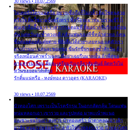
30 views • 10.07.2569
ไม่เคยรักใครแน่หรือ อยากเชื่อถือก็ไม่กล้า ติ๋มใช่คนสวย
ตรึงใจ ติ๋มใช่งามซึ้งตรึงตรา พี่หรือจะมาหมายร่วมชีวี ก็
คนเขาลืออื้อฉาว ว่าสาวๆรุมตอมพี่ ติ๋มอยากรับรักเหมือน
กัน แต่หวั่นจะช้ำดวงฤดี กลัวแฟนของพี่ชี้หน้าด่าทอ ก็คน
ชื่อต๋อยต้อยตุ้มตุ๋ยต่าย พี่ยังลืมได้ง่ายๆเลยหนอ แค่ตัวเรา
สาวบ้านนา แสนจะซอมซ่อ ขืนรักขืนรอคงช้ำสักวัน ถ้า
จริงเหมือนคำพร่ำเฉลย พี่อย่าเฉยรีบมาหมั้น ถ้าพี่สู่ขอ
ตามธรรมเนียม ติ๋มจะเตรียมรับเกลียวสัมพันธ์ ผิดหวังไม่
หวั่นขอยอมได้เคียง
รักติ๋มแน่หรือ - หงษ์ทอง ดาวอุดร (KARAOKE)
30 views • 10.07.2569
บัวทองโศก เพราะเป็นโรครักรุม ในอกกลัดกลุ้ม โดนแฟน
หนุ่มหลอกเอา เขารวย และรูปหล่อ มาพะเน้าพะนอ
ออเซาะจนใจเบา สงสาร บัวทองเศร้า น้ำตาคลอเบ้า เฝ้า
อาลัย หนุ่มรูปหล่อหนีไกล หัวใจบัวทองระรวย บัวทองโศก