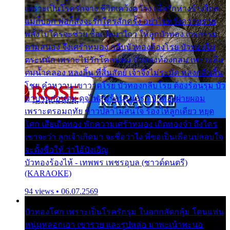
เพราะเป็นโรครักจาง ชีวิตเคว้งคว้าง เมื่อรักห่างร้างไกล
แม่ก็บอก พ่อก็สั่งจะรักใครสักครั้ง อย่าไปหวังความรวย
พลั้งไปใครจะช่วย ซื้อเปลมาไกว ให้ลูกบัวทอง เวรกรรม
ตามสนอง จึงเศร้าหมอง กลีบบัวทองต้องโรย บัวทองไม่
ตระหนัก เพราะไม่รักโคลนตม บัวทองท้องกลม เพราะลืม
ตมน้ำคลอง หลงลิ้น ที่สิ้นสัตย์ เจ้าจึงไม่ระมัด หลงกลิ่นลิ้น
โชย คำหวาน เขาวาดโรย บัวทองกลีบโรย ต้องร้อนรุม บัว
มาบานก่อนตูม ดุจไฟสุมร้อนรุมอุรา บัวทองผ่ายผอม
เพราะตรอมฤทัย ข้าวปลาไม่สนใจ ร้องไห้ลูกเดียว หยุด
โศก เสียเถิดทอง พักความเศร้าหมอง เถิดทองจ๋า ถึงใคร
เขาจะว่า ลูกเจ้าเกิดมา จะชื่อว่าไง พี่ขอเป็นเพื่อนปลอบใจ
จะตั้งชื่อให้ ว่าไอ้บังเอิญ
บัวทองร้องไห้ - เทพพร เพชรอุบล (ซาวด์ดนตรี)
(KARAOKE)
94 views • 06.07.2569
บัวทองโศก เพราะเป็นโรครักรุม ในอกกลัดกลุ้ม โดนแฟน
หนุ่มหลอกเอา เขารวย และรูปหล่อ มาพะเน้าพะนอ