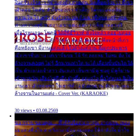
ในครัว เจ้าสาว ก็มัวแต่งตัว สวยเด่น นั่งเคียงเจ้าบ่าว ที่เขา
เฝ้าคอย ใจเต้น หัวใจของเรา ลำเค็ญ ใครจะมองเห็น
ความใน ใจ เศร้า มันร้าวระบม ต้องมาขื่นขม เศร้าตรม
ท่ามความสุขี ช่วยงานเขาแต่ง แต่เรา แล้งมาหลายปี
เมื่อไรหนอจะ โชคดี ได้มีพิธีวิวาห์ หัวใจหล้า คอยไปคอย
มา คือหน้าที่เก่า หัวใจหล้า คอยไปคอยมา คือหน้าที่เก่า
คือหยังเขา มีงานแต่งแล้ว ไปล้างแต่จาน ดั่งถูกประหาร
เมื่อเขาชื่นบาน แต่เราขื่นขม โอ้ รัก ลอยลม ไม่สม ดัง ใจ
ล้างจานคอยคู่ ไม่รู้ อีกนานเท่าใด จะได้ เลื่อนขั้นบันได ได้
เป็น ตำแหน่งเจ้าสาว มันเหงา เห็นเขามีคู่ ซมดู มีคู่ก็ม่วน
เข้าพาขวัญ เสียงโห่ตึงตึง มันซึ้ง อยู่แก่ใจ มื้อใด๋หนอ สิเป็น
งานเฮา มัวซอยเขา ใจเฮาซิด้าน มันทรมาน จับจาน เอย…
ล้างจานในงานแต่ง - Cover Ver. (KARAOKE)
30 views • 03.08.2569
ขอ กราบ ขอบคุณ.... ที่ได้รับไออุ่น การุณ จากแฟน เพลง
ผมแสนชื่นใจ หายวังเวง เมื่อแฟนเพลง ให้กำลังใจ น้ำใจ