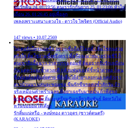
ขอรักคืน 24. 01:19:56 คนเรารักกันยาก 25. 01:23:06 หัวใจ
เถื่อน 26. 01:26:45 อยู่เพื่อลูก
เพลงเพราะเสนาะดวงใจ - ดาวใจ ไพจิตร (Official Audio)
147 views • 10.07.2569
ไม่เคยรักใครแน่หรือ อยากเชื่อถือก็ไม่กล้า ติ๋มใช่คนสวย
ตรึงใจ ติ๋มใช่งามซึ้งตรึงตรา พี่หรือจะมาหมายร่วมชีวี ก็
คนเขาลืออื้อฉาว ว่าสาวๆรุมตอมพี่ ติ๋มอยากรับรักเหมือน
กัน แต่หวั่นจะช้ำดวงฤดี กลัวแฟนของพี่ชี้หน้าด่าทอ ก็คน
ชื่อต๋อยต้อยตุ้มตุ๋ยต่าย พี่ยังลืมได้ง่ายๆเลยหนอ แค่ตัวเรา
สาวบ้านนา แสนจะซอมซ่อ ขืนรักขืนรอคงช้ำสักวัน ถ้า
จริงเหมือนคำพร่ำเฉลย พี่อย่าเฉยรีบมาหมั้น ถ้าพี่สู่ขอ
ตามธรรมเนียม ติ๋มจะเตรียมรับเกลียวสัมพันธ์ ผิดหวังไม่
หวั่นขอยอมได้เคียง
รักติ๋มแน่หรือ - หงษ์ทอง ดาวอุดร (ซาวด์ดนตรี)
(KARAOKE)