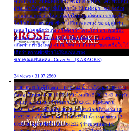
คู่แฟนเพลง ไม่เคยคิดว่าเก่ง หรือดังกว่าใคร..ใคร พระคุณ
ผู้ฟัง เท่านั้นยิ่งใหญ่ ที่เป็นแรงใจ ให้ผมดังมา.. ขอ องค์เท
วา สถิตฟากฟ้ายิ่งใหญ่ คุ้มภัยให้ท่าน เถิดหนา ขอจงเชื่อ
ใจ ไว้เถิดว่า ตราบชั่วชีวา ไม่ลืมแฟนเพลง ขอ อยู่คู่แฟน
เพลง ไม่เคยคิดว่าเก่ง หรือดังกว่าใคร..ใคร พระคุณผู้ฟัง
เท่านั้นยิ่งใหญ่ ที่เป็นแรงใจ ให้ผมดังมา.. ขอ องค์เทวา
สถิตฟากฟ้ายิ่งใหญ่ คุ้มภัยให้ท่าน เถิดหนา ขอจงเชื่อใจ ไว้
เถิดว่า ตราบชั่วชีวา ไม่ลืมแฟนเพลง
ขอบคุณแฟนเพลง - Cover Ver. (KARAOKE)
34 views • 31.07.2569
1. 00:00:00 ยินดีรับเดน 2. 00:03:44 น้ำตาอีสาน 3. 00:07:51
กิ่งทองใบหยก 4. 00:10:35 น้ำนิ่งไหลลึก 5. 00:13:49 ลานรัก
ลานเท 6. 00:17:06 จำใจจาก 7. 00:20:53 คืนฝนตก 8.
00:25:16 น้ำลงเดือนยี่ 9. 00:28:47 โสนน้อยเรือนงาม 10.
00:32:29 ตอไม้ที่ตายแล้ว 11. 00:35:41 น้ำกรดแช่เย็น 12.
00:39:08 อยากฟังซ้ำ 13. 00:42:32 รู้ว่าเขาหลอก 14.