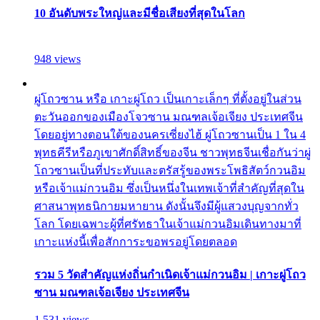
10 อันดับพระใหญ่และมีชื่อเสียงที่สุดในโลก
948 views
ผู่โถวซาน หรือ เกาะผู่โถว เป็นเกาะเล็กๆ ที่ตั้งอยู่ในส่วน
ตะวันออกของเมืองโจวซาน มณฑลเจ้อเจียง ประเทศจีน
โดยอยู่ทางตอนใต้ของนครเซี่ยงไฮ้ ผู่โถวซานเป็น 1 ใน 4
พุทธคีรีหรือภูเขาศักดิ์สิทธิ์ของจีน ชาวพุทธจีนเชื่อกันว่าผู่
โถวซานเป็นที่ประทับและตรัสรู้ของพระโพธิสัตว์กวนอิม
หรือเจ้าแม่กวนอิม ซึ่งเป็นหนึ่งในเทพเจ้าที่สำคัญที่สุดใน
ศาสนาพุทธนิกายมหายาน ดังนั้นจึงมีผู้แสวงบุญจากทั่ว
โลก โดยเฉพาะผู้ที่ศรัทธาในเจ้าแม่กวนอิมเดินทางมาที่
เกาะแห่งนี้เพื่อสักการะขอพรอยู่โดยตลอด
รวม 5 วัดสำคัญแห่งถิ่นกำเนิดเจ้าแม่กวนอิม | เกาะผู่โถว
ซาน มณฑลเจ้อเจียง ประเทศจีน
1,531 views