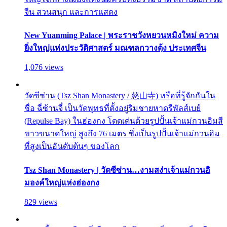
จีน สวนสนุก และการแสดง
New Yuanming Palace | พระราชวังหยวนหมิงใหม่ ความ
ยิ่งใหญ่แห่งประวัติศาสตร์ มณฑลกวางตุ้ง ประเทศจีน
1,076 views
วัดซีซ่าน (Tsz Shan Monastery / 慈山寺) หรือที่รู้จักกันใน
ชื่อ ฉี่ซ้านจี๋ เป็นวัดพุทธที่ตั้งอยู่ริมชายหาดรีพัลส์เบย์
(Repulse Bay) ในฮ่องกง โดดเด่นด้วยรูปปั้นเจ้าแม่กวนอิมสี
ขาวขนาดใหญ่ สูงถึง 76 เมตร ซึ่งเป็นรูปปั้นเจ้าแม่กวนอิม
ที่สูงเป็นอันดับต้นๆ ของโลก
Tsz Shan Monastery | วัดซีซ่าน…งามสง่าเจ้าแม่กวนอิ
มองค์ใหญ่แห่งฮ่องกง
829 views