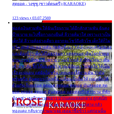
สุดยอด - วงซูซู (ซาวด์ดนตรี) (KARAOKE)
123 views • 03.07.2569
พ่อส่งเงินสามพัน ให้ฉันเรียนราม ได้อีกสักสามพัน ฉันคง
บ๊าย บาย จะไปซื้อกางเกงยีนส์ ลีวายส์มาใส่ เพราะเราเป็น
เด็กใต้ ลีวายส์อย่างเดียว อยากจะโชว์ถึงหิวโซ เด็กใต้ก็ไม่
หวั่น ตกตัวละหลายพัน กัดฟันซื้อมา ให้เด็กเทพเหลียวมอง
และต้องรู้ว่า เด็กใต้ไม่ธรรมดา แต่สุดยอด เดินโยกย้ายเย
ยวน กวนโอ๊ยพอได้ เพราะว่านุ่งลีวายส์ ตัวใหม่ใส่มา เดิน
เข้ามหาลัย จิ๊กโก๊มองหน้า ท่าจะมีปัญหา ไม่พอใจ ได้เป็น
เรื่องแน่นอน แต่ฉันไม่หวั่น เลยแหลงใต้ถามมัน ว่ามัน
พรั่นพรือ มันตอบว่าไม่พรื่อ เปลี่ยนเป็นยิ้มให้ เจอะเด็กใต้
ด้วยกัน ก็เลยรอด สุดยอด สุดยอด สุดยอด มันสุดยอด สุด
ยอด สุดยอด สุดยอด มันสุดยอด แอบหลงรักสาวราม ที่พัก
ห้องเช่า เธอผิวขาวผมยาว ปากแดงแหลงกลาง ถูกสเป็ก
จริงเธอ อยู่ห้องข้างข้าง อยากเข้าไปแหลงกลาง กลัว
ทองแดง กลับจากรามมาเจอ เธอมาซื้อข้าว แต่ก่อนนั้น