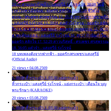
24:27 สามเณรกำพร้า - แสงสุรีย์ รุ่งโรจน์ 10. 28:08 ไม่มี
เวลาไปหาเมียน้อย - ยอดรัก สลักใจ 11. 31:29 ชีวิตไอ้
ธรรม - ศรเพชร ศรสุพรรณ 12. 35:26 ทหารอากาศขาดรัก
- แสงสุรีย์ รุ่งโรจน์ 13. 39:01 คนหัวใจโทรม - ยอดรัก สลัก
ใจ 14. 42:49 ไอ้หวังตายแน่ - ศรเพชร ศรสุพรรณ 15. 46:35
ธาตุแท้ของเธอ - แสงสุรีย์ รุ่งโรจน์ 16. 49:57 กำนันกำใน -
ยอดรัก สลักใจ 17. 52:29 สาวบริสุทธิ์ - ศรเพชร ศรสุพรรณ
18. 56:05 แต๋วจ๋า - แสงสุรีย์ รุ่งโรจน์
18 บทเพลงดังจากฟากฟ้า - ยอดรัก/ศรเพชร/แสงสุรีย์
(Official Audio)
21 views • 04.08.2569
1. 00:00 หิ้วกระเป๋า 2. 03:30 แย่งกระเป๋า
หิ้วกระเป๋า | แสงสุรีย์ รุ่งโรจน์ - แย่งกระเป๋า | เตือนใจ บุญ
พระรักษา (KARAOKE)
20 views • 03.08.2569
1. 00:00 หิ้วกระเป๋า 2. 03:30 แย่งกระเป๋า