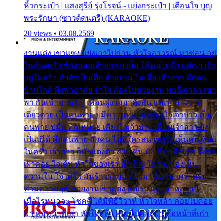
หิ้วกระเป๋า | แสงสุรีย์ รุ่งโรจน์ - แย่งกระเป๋า | เตือนใจ บุญ
พระรักษา (ซาวด์ดนตรี) (KARAOKE)
20 views • 03.08.2569
งานแต่ง เขาแซง แย่งเอาไปก่อน หัวใจอาวรณ์ มาซ่อน อยู่
ในห้องครัว ข้างนอกเจ้าสาว ส่งยิ้ม ให้คนไปทั่ว แต่เรา เฝ้า
อยู่ในครัว ทำตัวเป็นเด็ก ล้างจาน ในเมื่อ เจ้าสาว คือคน
บ้านใกล้ พึ่งพาอาศัย จำใจ ต้องไปช่วยงาน พอถึงเวลา เขา
พา กันเข้าพาขวัญ เพื่อนฝูง เฮฮาดังลั่น แต่เราล้างจาน
เดียวดาย เป็นคนพ่าย บ่มีความหมาย เคียงใจเจ้าบ่าว เป็น
คนพ่าย บ่มีความหมาย เคียงใจเจ้าบ่าว เพื่อนเจ้าสาว ยัง
เป็นบ่ได้ คือคนพ่าย ฮักคน ไม่มีใครสน เขาไม่เห็นคน ที่อยู่
ในครัว เจ้าสาว ก็มัวแต่งตัว สวยเด่น นั่งเคียงเจ้าบ่าว ที่เขา
เฝ้าคอย ใจเต้น หัวใจของเรา ลำเค็ญ ใครจะมองเห็น
ความใน ใจ เศร้า มันร้าวระบม ต้องมาขื่นขม เศร้าตรม
ท่ามความสุขี ช่วยงานเขาแต่ง แต่เรา แล้งมาหลายปี
เมื่อไรหนอจะ โชคดี ได้มีพิธีวิวาห์ หัวใจหล้า คอยไปคอย
มา คือหน้าที่เก่า หัวใจหล้า คอยไปคอยมา คือหน้าที่เก่า