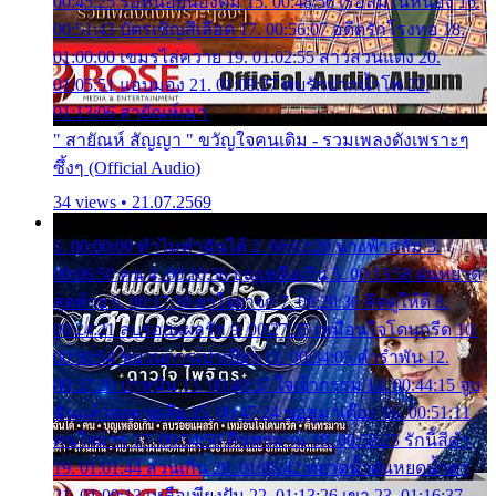
00:45:25 รอหน่อยน้องติ๋ม 15. 00:48:56 เรือล่มในหนอง 16.
00:51:43 บัตรเชิญสีเลือด 17. 00:56:07 อดีตรักโรงทอ 18.
01:00:00 เขมรไล่ควาย 19. 01:02:55 สาวสวนแตง 20.
01:05:51 แอบมอง 21. 01:09:27 พบรักปากน้ำโพ 22.
01:13:06 สายัณห์เมา
" สายัณห์ สัญญา " ขวัญใจคนเดิม - รวมเพลงดังเพราะๆ
ซึ้งๆ (Official Audio)
34 views • 21.07.2569
1. 00:00:00 ทำไมทำฉันได้ 2. 00:03:20 นางฟ้าสลัม 3.
00:06:50 คน 4. 00:10:36 บุญเหลือเกิน 5. 00:13:58 ฝนหยาด
สุดท้าย 6. 00:17:30 ยาใจยาจก 7. 00:20:30 คิดดูให้ดี 8.
00:24:21 ลบรอยแผลรัก 9. 00:27:35 เหมือนใจโดนกรีด 10.
00:30:54 ขบวนการเปาเปียว 11. 00:34:05 คำรำพัน 12.
00:37:20 ปาหนัน 13. 00:40:37 ใจเจ้ากรรม 14. 00:44:15 จูบ
ฉันแล้วจงตายเสีย 15. 00:47:24 ขอสูมาเต๊อะ 16. 00:51:11
คนใจมาร 17. 00:54:50 คืนทรมาน 18. 00:58:25 รักนี้สีดำ
19. 01:01:44 ส่วนเกิน 20. 01:05:42 หยาดน้ำฝนหยดน้ำตา
21. 01:09:13 เหลือเพียงฝัน 22. 01:13:26 เขา 23. 01:16:37