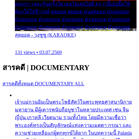
สองเรา เจอะกันครั้งใด เธอไม่เคยไยดี คราวนี้เธอยิ้มให้
ต้องให้ใส่ลีวายส์ สุดยอด สุดยอด มันสุดยอด มันสุดยอด
มันสุดยอด มันสุดยอด มันสุดยอด มันสุดยอด มันสุดยอด
มันสุดยอด มันสุดยอด มันสุดยอด มันสุดยอด มันสุดยอด
สุดยอด - วงซูซู (KARAOKE)
131 views • 03.07.2569
สารคดี
|
DOCUMENTARY
สารคดีทั้งหมด
DOCUMENTARY ALL
เจ้าแม่กวนอิมเป็นพระโพธิสัตว์ในพระพุทธศาสนานิกาย
มหายาน มีผู้เคารพนับถือบูชาในหลายประเทศ เช่น จีน
ญี่ปุ่น เกาหลี เวียดนาม รวมทั้งไทย โดยมีความเชื่อว่า
พระองค์ทรงเป็นสัญลักษณ์แห่งความเมตตา กรุณา และ
ความช่วยเหลือแก่ผู้ตกทุกข์ได้ยาก ในบทความนี้ Palanla