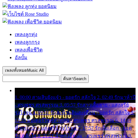
เพลงลูกทุ่ง
เพลงลูกกรุง
เพลงเพื่อชีวิต
อัลบั้ม
เพลงทั้งหมด
Music All
ค้นหา
Search
1. 00:00 สามสิบยังแจ๋ว - ยอดรัก สลักใจ 2. 02:49 รักมาห้าปี
- ศรเพชร ศรสุพรรณ 3. 05:57 รักสาวเสื้อลาย - แสงสุรีย์
รุ่งโรจน์ 4. 09:51 รักสะท้านดินสะเทือน - ยอดรัก สลักใจ 5.
12:23 มอเตอร์ไซค์ทำหล่น - ศรเพชร ศรสุพรรณ 6. 14:49
หิ้วกระเป๋า - แสงสุรีย์ รุ่งโรจน์ 7. 17:57 รักเผื่อเลือก - ยอด
รัก สลักใจ 8. 21:21 น้ำตาไอ้หนุ่ม - ศรเพชร ศรสุพรรณ 9.