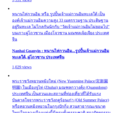
หนานไห่กวนอิม หรือ รูปปั้นเจ้าแม่กวนอิมทะเลใต้ เป็น
องค์เจ้าแม่กวนอิมความสูง 33 เมตรรวมฐาน ประดิษฐาน
อยู่ริมทะเล ไม่ไกลกันนักกับ “วัดเจ้าแม่กวนอิมไม่ยอมไป”
บนเกาะผู่โถวซาน เมืองโจวซาน มณฑลเจ้อเจียง ประเทศ
จีน
Nanhai Guanyin : หนานไห่กวนอิม...รูปปั้นเจ้าแม่กวนอิม
ทะเลใต้, ผู่โถวซาน ประเทศจีน
1,029 views
พระราชวังหยวนหมิงใหม่ (New Yuanming Palace/宮新園
明園) ในเมืองจูไห่ (Zhuhai) มณฑลกวางตุ้ง (Quangdong)
ประเทศจีน เป็นสวนและสถานที่ท่องเที่ยวที่ได้รับแรง
บันดาลใจจากพระราชวังฤดูร้อนเก่า (Old Summer Palace)
หรือหยวนหมิงหยวนในกรุงปักกิ่ง สวนสาธารณะขนาด
ใหญ่ใจกลางเมืองแห่งนี้มีครบทั้งธรรมชาติ สถาปัตยกรรม