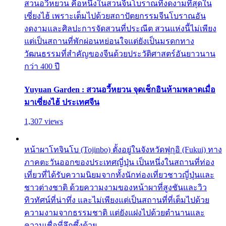
สวนอวี้หยวน คือหนึ่งในสวนจีนโบราณที่งดงามที่สุดใน
เซี่ยงไฮ้ เพราะเต็มไปด้วยสถาปัตยกรรมจีนโบราณอัน
งดงามและศิลปะการจัดสวนที่ประณีต สวนแห่งนี้ไม่เพียง
แต่เป็นสถานที่พักผ่อนหย่อนใจแต่ยังเป็นมรดกทาง
วัฒนธรรมที่สำคัญของจีนด้วยประวัติศาสตร์อันยาวนาน
กว่า 400 ปี
Yuyuan Garden : สวนอวี้หยวน จุดเช็กอินห้ามพลาดเมื่อ
มาเซี่ยงไฮ้ ประเทศจีน
1,307 views
หน้าผาโทจินโบ (Tojinbo) ตั้งอยู่ในจังหวัดฟุกุอิ (Fukui) ทาง
ภาคตะวันออกของประเทศญี่ปุ่น เป็นหนึ่งในสถานที่ท่อง
เที่ยวที่ได้รับความนิยมจากทั้งนักท่องเที่ยวชาวญี่ปุ่นและ
ชาวต่างชาติ ด้วยความงามของหน้าผาที่สูงชันและวิว
ทิวทัศน์ที่น่าทึ่ง และไม่เพียงแต่เป็นสถานที่ที่เต็มไปด้วย
ความงามจากธรรมชาติ แต่ยังแฝงไปด้วยตำนานและ
ความเชื่อที่ลึกซึ้งด้วย