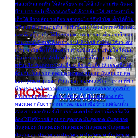
พ่อส่งเงินสามพัน ให้ฉันเรียนราม ได้อีกสักสามพัน ฉันคง
บ๊าย บาย จะไปซื้อกางเกงยีนส์ ลีวายส์มาใส่ เพราะเราเป็น
เด็กใต้ ลีวายส์อย่างเดียว อยากจะโชว์ถึงหิวโซ เด็กใต้ก็ไม่
หวั่น ตกตัวละหลายพัน กัดฟันซื้อมา ให้เด็กเทพเหลียวมอง
และต้องรู้ว่า เด็กใต้ไม่ธรรมดา แต่สุดยอด เดินโยกย้ายเย
ยวน กวนโอ๊ยพอได้ เพราะว่านุ่งลีวายส์ ตัวใหม่ใส่มา เดิน
เข้ามหาลัย จิ๊กโก๊มองหน้า ท่าจะมีปัญหา ไม่พอใจ ได้เป็น
เรื่องแน่นอน แต่ฉันไม่หวั่น เลยแหลงใต้ถามมัน ว่ามัน
พรั่นพรือ มันตอบว่าไม่พรื่อ เปลี่ยนเป็นยิ้มให้ เจอะเด็กใต้
ด้วยกัน ก็เลยรอด สุดยอด สุดยอด สุดยอด มันสุดยอด สุด
ยอด สุดยอด สุดยอด มันสุดยอด แอบหลงรักสาวราม ที่พัก
ห้องเช่า เธอผิวขาวผมยาว ปากแดงแหลงกลาง ถูกสเป็ก
จริงเธอ อยู่ห้องข้างข้าง อยากเข้าไปแหลงกลาง กลัว
ทองแดง กลับจากรามมาเจอ เธอมาซื้อข้าว แต่ก่อนนั้น
สองเรา เจอะกันครั้งใด เธอไม่เคยไยดี คราวนี้เธอยิ้มให้
ต้องให้ใส่ลีวายส์ สุดยอด สุดยอด มันสุดยอด มันสุดยอด
มันสุดยอด มันสุดยอด มันสุดยอด มันสุดยอด มันสุดยอด
มันสุดยอด มันสุดยอด มันสุดยอด มันสุดยอด มันสุดยอด