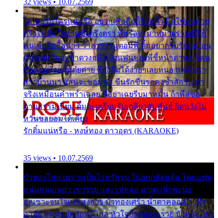
32 views • 10.07.2569
ไม่เคยรักใครแน่หรือ อยากเชื่อถือก็ไม่กล้า ติ๋มใช่คนสวย
ตรึงใจ ติ๋มใช่งามซึ้งตรึงตรา พี่หรือจะมาหมายร่วมชีวี ก็
คนเขาลืออื้อฉาว ว่าสาวๆรุมตอมพี่ ติ๋มอยากรับรักเหมือน
กัน แต่หวั่นจะช้ำดวงฤดี กลัวแฟนของพี่ชี้หน้าด่าทอ ก็คน
ชื่อต๋อยต้อยตุ้มตุ๋ยต่าย พี่ยังลืมได้ง่ายๆเลยหนอ แค่ตัวเรา
สาวบ้านนา แสนจะซอมซ่อ ขืนรักขืนรอคงช้ำสักวัน ถ้า
จริงเหมือนคำพร่ำเฉลย พี่อย่าเฉยรีบมาหมั้น ถ้าพี่สู่ขอ
ตามธรรมเนียม ติ๋มจะเตรียมรับเกลียวสัมพันธ์ ผิดหวังไม่
หวั่นขอยอมได้เคียง
รักติ๋มแน่หรือ - หงษ์ทอง ดาวอุดร (KARAOKE)
35 views • 10.07.2569
บัวทองโศก เพราะเป็นโรครักรุม ในอกกลัดกลุ้ม โดนแฟน
หนุ่มหลอกเอา เขารวย และรูปหล่อ มาพะเน้าพะนอ
ออเซาะจนใจเบา สงสาร บัวทองเศร้า น้ำตาคลอเบ้า เฝ้า
อาลัย หนุ่มรูปหล่อหนีไกล หัวใจบัวทองระรวย บัวทองโศก