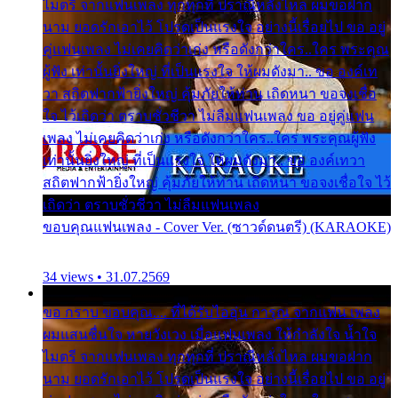
ไมตรี จากแฟนเพลง ทุกทุกที่ ปราณีหลั่งไหล ผมขอฝาก
นาม ยอดรักเอาไว้ โปรดเป็นแรงใจ อย่างนี้เรื่อยไป ขอ อยู่
คู่แฟนเพลง ไม่เคยคิดว่าเก่ง หรือดังกว่าใคร..ใคร พระคุณ
ผู้ฟัง เท่านั้นยิ่งใหญ่ ที่เป็นแรงใจ ให้ผมดังมา.. ขอ องค์เท
วา สถิตฟากฟ้ายิ่งใหญ่ คุ้มภัยให้ท่าน เถิดหนา ขอจงเชื่อ
ใจ ไว้เถิดว่า ตราบชั่วชีวา ไม่ลืมแฟนเพลง ขอ อยู่คู่แฟน
เพลง ไม่เคยคิดว่าเก่ง หรือดังกว่าใคร..ใคร พระคุณผู้ฟัง
เท่านั้นยิ่งใหญ่ ที่เป็นแรงใจ ให้ผมดังมา.. ขอ องค์เทวา
สถิตฟากฟ้ายิ่งใหญ่ คุ้มภัยให้ท่าน เถิดหนา ขอจงเชื่อใจ ไว้
เถิดว่า ตราบชั่วชีวา ไม่ลืมแฟนเพลง
ขอบคุณแฟนเพลง - Cover Ver. (ซาวด์ดนตรี) (KARAOKE)
34 views • 31.07.2569
ขอ กราบ ขอบคุณ.... ที่ได้รับไออุ่น การุณ จากแฟน เพลง
ผมแสนชื่นใจ หายวังเวง เมื่อแฟนเพลง ให้กำลังใจ น้ำใจ
ไมตรี จากแฟนเพลง ทุกทุกที่ ปราณีหลั่งไหล ผมขอฝาก
นาม ยอดรักเอาไว้ โปรดเป็นแรงใจ อย่างนี้เรื่อยไป ขอ อยู่