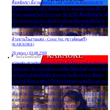
คือหยังเขา มีงานแต่งแล้ว ไปล้างแต่จาน ดั่งถูกประหาร
เมื่อเขาชื่นบาน แต่เราขื่นขม โอ้ รัก ลอยลม ไม่สม ดัง ใจ
ล้างจานคอยคู่ ไม่รู้ อีกนานเท่าใด จะได้ เลื่อนขั้นบันได ได้
เป็น ตำแหน่งเจ้าสาว มันเหงา เห็นเขามีคู่ ซมดู มีคู่ก็ม่วน
เข้าพาขวัญ เสียงโห่ตึงตึง มันซึ้ง อยู่แก่ใจ มื้อใด๋หนอ สิเป็น
งานเฮา มัวซอยเขา ใจเฮาซิด้าน มันทรมาน จับจาน เอย…
ล้างจานในงานแต่ง - Cover Ver. (ซาวด์ดนตรี)
(KARAOKE)
29 views • 03.08.2569
งานแต่ง เขาแซง แย่งเอาไปก่อน หัวใจอาวรณ์ มาซ่อน อยู่
ในห้องครัว ข้างนอกเจ้าสาว ส่งยิ้ม ให้คนไปทั่ว แต่เรา เฝ้า
อยู่ในครัว ทำตัวเป็นเด็ก ล้างจาน ในเมื่อ เจ้าสาว คือคน
บ้านใกล้ พึ่งพาอาศัย จำใจ ต้องไปช่วยงาน พอถึงเวลา เขา
พา กันเข้าพาขวัญ เพื่อนฝูง เฮฮาดังลั่น แต่เราล้างจาน
เดียวดาย เป็นคนพ่าย บ่มีความหมาย เคียงใจเจ้าบ่าว เป็น
คนพ่าย บ่มีความหมาย เคียงใจเจ้าบ่าว เพื่อนเจ้าสาว ยัง
เป็นบ่ได้ คือคนพ่าย ฮักคน ไม่มีใครสน เขาไม่เห็นคน ที่อยู่