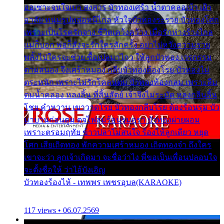
ออเซาะจนใจเบา สงสาร บัวทองเศร้า น้ำตาคลอเบ้า เฝ้า
อาลัย หนุ่มรูปหล่อหนีไกล หัวใจบัวทองระรวย บัวทองโศก
เพราะเป็นโรครักจาง ชีวิตเคว้งคว้าง เมื่อรักห่างร้างไกล
แม่ก็บอก พ่อก็สั่งจะรักใครสักครั้ง อย่าไปหวังความรวย
พลั้งไปใครจะช่วย ซื้อเปลมาไกว ให้ลูกบัวทอง เวรกรรม
ตามสนอง จึงเศร้าหมอง กลีบบัวทองต้องโรย บัวทองไม่
ตระหนัก เพราะไม่รักโคลนตม บัวทองท้องกลม เพราะลืม
ตมน้ำคลอง หลงลิ้น ที่สิ้นสัตย์ เจ้าจึงไม่ระมัด หลงกลิ่นลิ้น
โชย คำหวาน เขาวาดโรย บัวทองกลีบโรย ต้องร้อนรุม บัว
มาบานก่อนตูม ดุจไฟสุมร้อนรุมอุรา บัวทองผ่ายผอม
เพราะตรอมฤทัย ข้าวปลาไม่สนใจ ร้องไห้ลูกเดียว หยุด
โศก เสียเถิดทอง พักความเศร้าหมอง เถิดทองจ๋า ถึงใคร
เขาจะว่า ลูกเจ้าเกิดมา จะชื่อว่าไง พี่ขอเป็นเพื่อนปลอบใจ
จะตั้งชื่อให้ ว่าไอ้บังเอิญ
บัวทองร้องไห้ - เทพพร เพชรอุบล(KARAOKE)
117 views • 06.07.2569