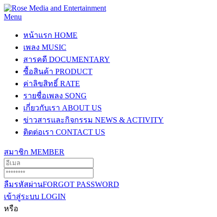
Menu
หน้าแรก
HOME
เพลง
MUSIC
สารคดี
DOCUMENTARY
ซื้อสินค้า
PRODUCT
ค่าลิขสิทธิ์
RATE
รายชื่อเพลง
SONG
เกี่ยวกับเรา
ABOUT US
ข่าวสารและกิจกรรม
NEWS & ACTIVITY
ติดต่อเรา
CONTACT US
สมาชิก
MEMBER
ลืมรหัสผ่าน
FORGOT PASSWORD
เข้าสู่ระบบ
LOGIN
หรือ