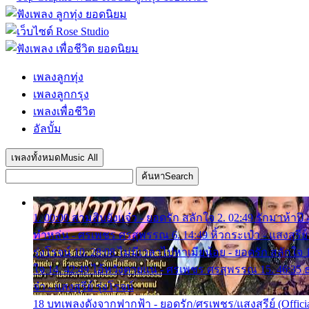
เพลงลูกทุ่ง
เพลงลูกกรุง
เพลงเพื่อชีวิต
อัลบั้ม
เพลงทั้งหมด
Music All
ค้นหา
Search
1. 00:00 สามสิบยังแจ๋ว - ยอดรัก สลักใจ 2. 02:49 รักมาห้าปี
ทำหล่น - ศรเพชร ศรสุพรรณ 6. 14:49 หิ้วกระเป๋า - แสงสุรีย์ 
รุ่งโรจน์ 10. 28:08 ไม่มีเวลาไปหาเมียน้อย - ยอดรัก สลักใ
ใจ 14. 42:49 ไอ้หวังตายแน่ - ศรเพชร ศรสุพรรณ 15. 46:35 ธา
จ๋า - แสงสุรีย์ รุ่งโรจน์
18 บทเพลงดังจากฟากฟ้า - ยอดรัก/ศรเพชร/แสงสุรีย์ (Officia