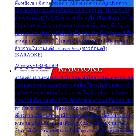
คือหยังเขา มีงานแต่งแล้ว ไปล้างแต่จาน ดั่งถูกประหาร
เมื่อเขาชื่นบาน แต่เราขื่นขม โอ้ รัก ลอยลม ไม่สม ดัง ใจ
ล้างจานคอยคู่ ไม่รู้ อีกนานเท่าใด จะได้ เลื่อนขั้นบันได ได้
เป็น ตำแหน่งเจ้าสาว มันเหงา เห็นเขามีคู่ ซมดู มีคู่ก็ม่วน
เข้าพาขวัญ เสียงโห่ตึงตึง มันซึ้ง อยู่แก่ใจ มื้อใด๋หนอ สิเป็น
งานเฮา มัวซอยเขา ใจเฮาซิด้าน มันทรมาน จับจาน เอย…
ล้างจานในงานแต่ง - Cover Ver. (ซาวด์ดนตรี)
(KARAOKE)
22 views • 03.08.2569
งานแต่ง เขาแซง แย่งเอาไปก่อน หัวใจอาวรณ์ มาซ่อน อยู่
ในห้องครัว ข้างนอกเจ้าสาว ส่งยิ้ม ให้คนไปทั่ว แต่เรา เฝ้า
อยู่ในครัว ทำตัวเป็นเด็ก ล้างจาน ในเมื่อ เจ้าสาว คือคน
บ้านใกล้ พึ่งพาอาศัย จำใจ ต้องไปช่วยงาน พอถึงเวลา เขา
พา กันเข้าพาขวัญ เพื่อนฝูง เฮฮาดังลั่น แต่เราล้างจาน
เดียวดาย เป็นคนพ่าย บ่มีความหมาย เคียงใจเจ้าบ่าว เป็น
คนพ่าย บ่มีความหมาย เคียงใจเจ้าบ่าว เพื่อนเจ้าสาว ยัง
เป็นบ่ได้ คือคนพ่าย ฮักคน ไม่มีใครสน เขาไม่เห็นคน ที่อยู่