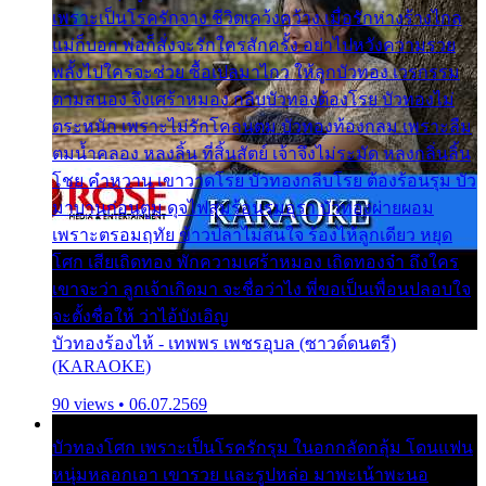
เพราะเป็นโรครักจาง ชีวิตเคว้งคว้าง เมื่อรักห่างร้างไกล
แม่ก็บอก พ่อก็สั่งจะรักใครสักครั้ง อย่าไปหวังความรวย
พลั้งไปใครจะช่วย ซื้อเปลมาไกว ให้ลูกบัวทอง เวรกรรม
ตามสนอง จึงเศร้าหมอง กลีบบัวทองต้องโรย บัวทองไม่
ตระหนัก เพราะไม่รักโคลนตม บัวทองท้องกลม เพราะลืม
ตมน้ำคลอง หลงลิ้น ที่สิ้นสัตย์ เจ้าจึงไม่ระมัด หลงกลิ่นลิ้น
โชย คำหวาน เขาวาดโรย บัวทองกลีบโรย ต้องร้อนรุม บัว
มาบานก่อนตูม ดุจไฟสุมร้อนรุมอุรา บัวทองผ่ายผอม
เพราะตรอมฤทัย ข้าวปลาไม่สนใจ ร้องไห้ลูกเดียว หยุด
โศก เสียเถิดทอง พักความเศร้าหมอง เถิดทองจ๋า ถึงใคร
เขาจะว่า ลูกเจ้าเกิดมา จะชื่อว่าไง พี่ขอเป็นเพื่อนปลอบใจ
จะตั้งชื่อให้ ว่าไอ้บังเอิญ
บัวทองร้องไห้ - เทพพร เพชรอุบล (ซาวด์ดนตรี)
(KARAOKE)
90 views • 06.07.2569
บัวทองโศก เพราะเป็นโรครักรุม ในอกกลัดกลุ้ม โดนแฟน
หนุ่มหลอกเอา เขารวย และรูปหล่อ มาพะเน้าพะนอ