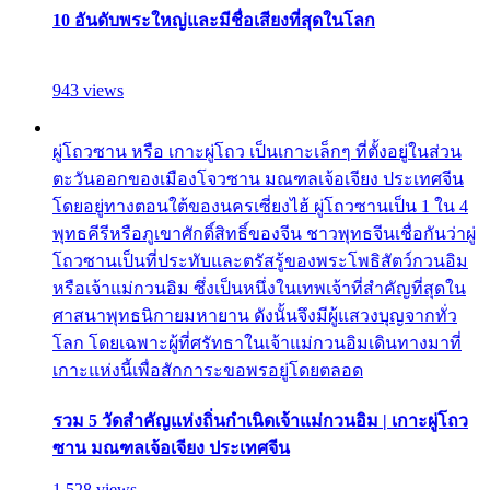
10 อันดับพระใหญ่และมีชื่อเสียงที่สุดในโลก
943 views
ผู่โถวซาน หรือ เกาะผู่โถว เป็นเกาะเล็กๆ ที่ตั้งอยู่ในส่วน
ตะวันออกของเมืองโจวซาน มณฑลเจ้อเจียง ประเทศจีน
โดยอยู่ทางตอนใต้ของนครเซี่ยงไฮ้ ผู่โถวซานเป็น 1 ใน 4
พุทธคีรีหรือภูเขาศักดิ์สิทธิ์ของจีน ชาวพุทธจีนเชื่อกันว่าผู่
โถวซานเป็นที่ประทับและตรัสรู้ของพระโพธิสัตว์กวนอิม
หรือเจ้าแม่กวนอิม ซึ่งเป็นหนึ่งในเทพเจ้าที่สำคัญที่สุดใน
ศาสนาพุทธนิกายมหายาน ดังนั้นจึงมีผู้แสวงบุญจากทั่ว
โลก โดยเฉพาะผู้ที่ศรัทธาในเจ้าแม่กวนอิมเดินทางมาที่
เกาะแห่งนี้เพื่อสักการะขอพรอยู่โดยตลอด
รวม 5 วัดสำคัญแห่งถิ่นกำเนิดเจ้าแม่กวนอิม | เกาะผู่โถว
ซาน มณฑลเจ้อเจียง ประเทศจีน
1,528 views