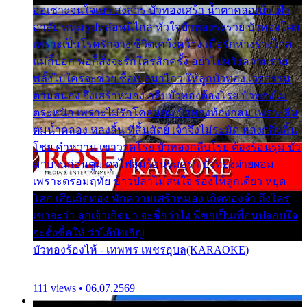
ออเซาะจนใจเบา สงสาร บัวทองเศร้า น้ำตาคลอเบ้า เฝ้า
อาลัย หนุ่มรูปหล่อหนีไกล หัวใจบัวทองระรวย บัวทองโศก
เพราะเป็นโรครักจาง ชีวิตเคว้งคว้าง เมื่อรักห่างร้างไกล
แม่ก็บอก พ่อก็สั่งจะรักใครสักครั้ง อย่าไปหวังความรวย
พลั้งไปใครจะช่วย ซื้อเปลมาไกว ให้ลูกบัวทอง เวรกรรม
ตามสนอง จึงเศร้าหมอง กลีบบัวทองต้องโรย บัวทองไม่
ตระหนัก เพราะไม่รักโคลนตม บัวทองท้องกลม เพราะลืม
ตมน้ำคลอง หลงลิ้น ที่สิ้นสัตย์ เจ้าจึงไม่ระมัด หลงกลิ่นลิ้น
โชย คำหวาน เขาวาดโรย บัวทองกลีบโรย ต้องร้อนรุม บัว
มาบานก่อนตูม ดุจไฟสุมร้อนรุมอุรา บัวทองผ่ายผอม
เพราะตรอมฤทัย ข้าวปลาไม่สนใจ ร้องไห้ลูกเดียว หยุด
โศก เสียเถิดทอง พักความเศร้าหมอง เถิดทองจ๋า ถึงใคร
เขาจะว่า ลูกเจ้าเกิดมา จะชื่อว่าไง พี่ขอเป็นเพื่อนปลอบใจ
จะตั้งชื่อให้ ว่าไอ้บังเอิญ
บัวทองร้องไห้ - เทพพร เพชรอุบล(KARAOKE)
111 views • 06.07.2569