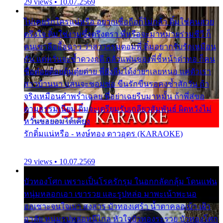
29 views • 10.07.2569
ไม่เคยรักใครแน่หรือ อยากเชื่อถือก็ไม่กล้า ติ๋มใช่คนสวย
ตรึงใจ ติ๋มใช่งามซึ้งตรึงตรา พี่หรือจะมาหมายร่วมชีวี ก็
คนเขาลืออื้อฉาว ว่าสาวๆรุมตอมพี่ ติ๋มอยากรับรักเหมือน
กัน แต่หวั่นจะช้ำดวงฤดี กลัวแฟนของพี่ชี้หน้าด่าทอ ก็คน
ชื่อต๋อยต้อยตุ้มตุ๋ยต่าย พี่ยังลืมได้ง่ายๆเลยหนอ แค่ตัวเรา
สาวบ้านนา แสนจะซอมซ่อ ขืนรักขืนรอคงช้ำสักวัน ถ้า
จริงเหมือนคำพร่ำเฉลย พี่อย่าเฉยรีบมาหมั้น ถ้าพี่สู่ขอ
ตามธรรมเนียม ติ๋มจะเตรียมรับเกลียวสัมพันธ์ ผิดหวังไม่
หวั่นขอยอมได้เคียง
รักติ๋มแน่หรือ - หงษ์ทอง ดาวอุดร (KARAOKE)
29 views • 10.07.2569
บัวทองโศก เพราะเป็นโรครักรุม ในอกกลัดกลุ้ม โดนแฟน
หนุ่มหลอกเอา เขารวย และรูปหล่อ มาพะเน้าพะนอ
ออเซาะจนใจเบา สงสาร บัวทองเศร้า น้ำตาคลอเบ้า เฝ้า
อาลัย หนุ่มรูปหล่อหนีไกล หัวใจบัวทองระรวย บัวทองโศก