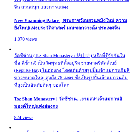
จีน สวนสนุก และการแสดง
New Yuanming Palace | พระราชวังหยวนหมิงใหม่ ความ
ยิ่งใหญ่แห่งประวัติศาสตร์ มณฑลกวางตุ้ง ประเทศจีน
1,070 views
วัดซีซ่าน (Tsz Shan Monastery / 慈山寺) หรือที่รู้จักกันใน
ชื่อ ฉี่ซ้านจี๋ เป็นวัดพุทธที่ตั้งอยู่ริมชายหาดรีพัลส์เบย์
(Repulse Bay) ในฮ่องกง โดดเด่นด้วยรูปปั้นเจ้าแม่กวนอิมสี
ขาวขนาดใหญ่ สูงถึง 76 เมตร ซึ่งเป็นรูปปั้นเจ้าแม่กวนอิม
ที่สูงเป็นอันดับต้นๆ ของโลก
Tsz Shan Monastery | วัดซีซ่าน…งามสง่าเจ้าแม่กวนอิ
มองค์ใหญ่แห่งฮ่องกง
824 views