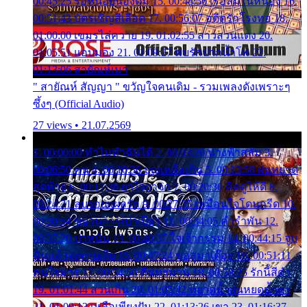
00:45:25 รอหน่อยน้องติ๋ม 15. 00:48:56 เรือล่มในหนอง 16.
00:51:43 บัตรเชิญสีเลือด 17. 00:56:07 อดีตรักโรงทอ 18.
01:00:00 เขมรไล่ควาย 19. 01:02:55 สาวสวนแตง 20.
01:05:51 แอบมอง 21. 01:09:27 พบรักปากน้ำโพ 22.
01:13:06 สายัณห์เมา
" สายัณห์ สัญญา " ขวัญใจคนเดิม - รวมเพลงดังเพราะๆ
ซึ้งๆ (Official Audio)
27 views • 21.07.2569
1. 00:00:00 ทำไมทำฉันได้ 2. 00:03:20 นางฟ้าสลัม 3.
00:06:50 คน 4. 00:10:36 บุญเหลือเกิน 5. 00:13:58 ฝนหยาด
สุดท้าย 6. 00:17:30 ยาใจยาจก 7. 00:20:30 คิดดูให้ดี 8.
00:24:21 ลบรอยแผลรัก 9. 00:27:35 เหมือนใจโดนกรีด 10.
00:30:54 ขบวนการเปาเปียว 11. 00:34:05 คำรำพัน 12.
00:37:20 ปาหนัน 13. 00:40:37 ใจเจ้ากรรม 14. 00:44:15 จูบ
ฉันแล้วจงตายเสีย 15. 00:47:24 ขอสูมาเต๊อะ 16. 00:51:11
คนใจมาร 17. 00:54:50 คืนทรมาน 18. 00:58:25 รักนี้สีดำ
19. 01:01:44 ส่วนเกิน 20. 01:05:42 หยาดน้ำฝนหยดน้ำตา
21. 01:09:13 เหลือเพียงฝัน 22. 01:13:26 เขา 23. 01:16:37