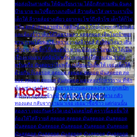
พ่อส่งเงินสามพัน ให้ฉันเรียนราม ได้อีกสักสามพัน ฉันคง
บ๊าย บาย จะไปซื้อกางเกงยีนส์ ลีวายส์มาใส่ เพราะเราเป็น
เด็กใต้ ลีวายส์อย่างเดียว อยากจะโชว์ถึงหิวโซ เด็กใต้ก็ไม่
หวั่น ตกตัวละหลายพัน กัดฟันซื้อมา ให้เด็กเทพเหลียวมอง
และต้องรู้ว่า เด็กใต้ไม่ธรรมดา แต่สุดยอด เดินโยกย้ายเย
ยวน กวนโอ๊ยพอได้ เพราะว่านุ่งลีวายส์ ตัวใหม่ใส่มา เดิน
เข้ามหาลัย จิ๊กโก๊มองหน้า ท่าจะมีปัญหา ไม่พอใจ ได้เป็น
เรื่องแน่นอน แต่ฉันไม่หวั่น เลยแหลงใต้ถามมัน ว่ามัน
พรั่นพรือ มันตอบว่าไม่พรื่อ เปลี่ยนเป็นยิ้มให้ เจอะเด็กใต้
ด้วยกัน ก็เลยรอด สุดยอด สุดยอด สุดยอด มันสุดยอด สุด
ยอด สุดยอด สุดยอด มันสุดยอด แอบหลงรักสาวราม ที่พัก
ห้องเช่า เธอผิวขาวผมยาว ปากแดงแหลงกลาง ถูกสเป็ก
จริงเธอ อยู่ห้องข้างข้าง อยากเข้าไปแหลงกลาง กลัว
ทองแดง กลับจากรามมาเจอ เธอมาซื้อข้าว แต่ก่อนนั้น
สองเรา เจอะกันครั้งใด เธอไม่เคยไยดี คราวนี้เธอยิ้มให้
ต้องให้ใส่ลีวายส์ สุดยอด สุดยอด มันสุดยอด มันสุดยอด
มันสุดยอด มันสุดยอด มันสุดยอด มันสุดยอด มันสุดยอด
มันสุดยอด มันสุดยอด มันสุดยอด มันสุดยอด มันสุดยอด