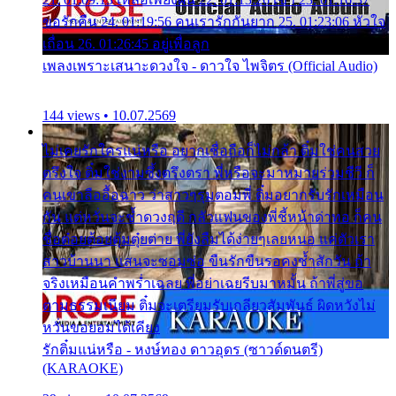
ขอรักคืน 24. 01:19:56 คนเรารักกันยาก 25. 01:23:06 หัวใจ
เถื่อน 26. 01:26:45 อยู่เพื่อลูก
เพลงเพราะเสนาะดวงใจ - ดาวใจ ไพจิตร (Official Audio)
144 views • 10.07.2569
ไม่เคยรักใครแน่หรือ อยากเชื่อถือก็ไม่กล้า ติ๋มใช่คนสวย
ตรึงใจ ติ๋มใช่งามซึ้งตรึงตรา พี่หรือจะมาหมายร่วมชีวี ก็
คนเขาลืออื้อฉาว ว่าสาวๆรุมตอมพี่ ติ๋มอยากรับรักเหมือน
กัน แต่หวั่นจะช้ำดวงฤดี กลัวแฟนของพี่ชี้หน้าด่าทอ ก็คน
ชื่อต๋อยต้อยตุ้มตุ๋ยต่าย พี่ยังลืมได้ง่ายๆเลยหนอ แค่ตัวเรา
สาวบ้านนา แสนจะซอมซ่อ ขืนรักขืนรอคงช้ำสักวัน ถ้า
จริงเหมือนคำพร่ำเฉลย พี่อย่าเฉยรีบมาหมั้น ถ้าพี่สู่ขอ
ตามธรรมเนียม ติ๋มจะเตรียมรับเกลียวสัมพันธ์ ผิดหวังไม่
หวั่นขอยอมได้เคียง
รักติ๋มแน่หรือ - หงษ์ทอง ดาวอุดร (ซาวด์ดนตรี)
(KARAOKE)