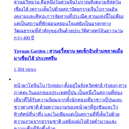
สวนอวี้หยวน คือหนึ่งในสวนจีนโบราณที่งดงามที่สุดใน
เซี่ยงไฮ้ เพราะเต็มไปด้วยสถาปัตยกรรมจีนโบราณอัน
งดงามและศิลปะการจัดสวนที่ประณีต สวนแห่งนี้ไม่เพียง
แต่เป็นสถานที่พักผ่อนหย่อนใจแต่ยังเป็นมรดกทาง
วัฒนธรรมที่สำคัญของจีนด้วยประวัติศาสตร์อันยาวนาน
กว่า 400 ปี
Yuyuan Garden : สวนอวี้หยวน จุดเช็กอินห้ามพลาดเมื่อ
มาเซี่ยงไฮ้ ประเทศจีน
1,304 views
หน้าผาโทจินโบ (Tojinbo) ตั้งอยู่ในจังหวัดฟุกุอิ (Fukui) ทาง
ภาคตะวันออกของประเทศญี่ปุ่น เป็นหนึ่งในสถานที่ท่อง
เที่ยวที่ได้รับความนิยมจากทั้งนักท่องเที่ยวชาวญี่ปุ่นและ
ชาวต่างชาติ ด้วยความงามของหน้าผาที่สูงชันและวิว
ทิวทัศน์ที่น่าทึ่ง และไม่เพียงแต่เป็นสถานที่ที่เต็มไปด้วย
ความงามจากธรรมชาติ แต่ยังแฝงไปด้วยตำนานและ
ความเชื่อที่ลึกซึ้งด้วย