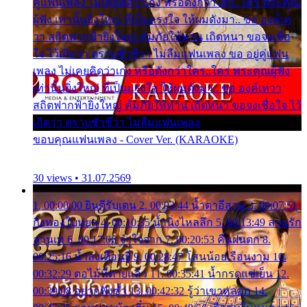
คู่แฟนเพลง ไม่เคยคิดว่าเก่ง หรือดังกว่าใคร..ใคร พระคุณ
ผู้ฟัง เท่านั้นยิ่งใหญ่ ที่เป็นแรงใจ ให้ผมดังมา.. ขอ องค์เท
วา สถิตฟากฟ้ายิ่งใหญ่ คุ้มภัยให้ท่าน เถิดหนา ขอจงเชื่อ
ใจ ไว้เถิดว่า ตราบชั่วชีวา ไม่ลืมแฟนเพลง ขอ อยู่คู่แฟน
เพลง ไม่เคยคิดว่าเก่ง หรือดังกว่าใคร..ใคร พระคุณผู้ฟัง
เท่านั้นยิ่งใหญ่ ที่เป็นแรงใจ ให้ผมดังมา.. ขอ องค์เทวา
สถิตฟากฟ้ายิ่งใหญ่ คุ้มภัยให้ท่าน เถิดหนา ขอจงเชื่อใจ ไว้
เถิดว่า ตราบชั่วชีวา ไม่ลืมแฟนเพลง
ขอบคุณแฟนเพลง - Cover Ver. (KARAOKE)
30 views • 31.07.2569
1. 00:00:00 ยินดีรับเดน 2. 00:03:44 น้ำตาอีสาน 3. 00:07:51
กิ่งทองใบหยก 4. 00:10:35 น้ำนิ่งไหลลึก 5. 00:13:49 ลานรัก
ลานเท 6. 00:17:06 จำใจจาก 7. 00:20:53 คืนฝนตก 8.
00:25:16 น้ำลงเดือนยี่ 9. 00:28:47 โสนน้อยเรือนงาม 10.
00:32:29 ตอไม้ที่ตายแล้ว 11. 00:35:41 น้ำกรดแช่เย็น 12.
00:39:08 อยากฟังซ้ำ 13. 00:42:32 รู้ว่าเขาหลอก 14.