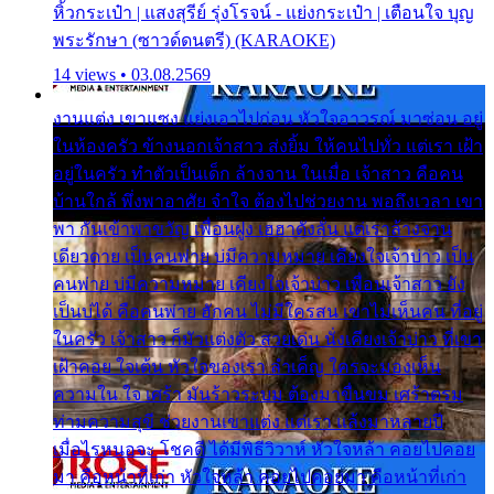
หิ้วกระเป๋า | แสงสุรีย์ รุ่งโรจน์ - แย่งกระเป๋า | เตือนใจ บุญ
พระรักษา (ซาวด์ดนตรี) (KARAOKE)
14 views • 03.08.2569
งานแต่ง เขาแซง แย่งเอาไปก่อน หัวใจอาวรณ์ มาซ่อน อยู่
ในห้องครัว ข้างนอกเจ้าสาว ส่งยิ้ม ให้คนไปทั่ว แต่เรา เฝ้า
อยู่ในครัว ทำตัวเป็นเด็ก ล้างจาน ในเมื่อ เจ้าสาว คือคน
บ้านใกล้ พึ่งพาอาศัย จำใจ ต้องไปช่วยงาน พอถึงเวลา เขา
พา กันเข้าพาขวัญ เพื่อนฝูง เฮฮาดังลั่น แต่เราล้างจาน
เดียวดาย เป็นคนพ่าย บ่มีความหมาย เคียงใจเจ้าบ่าว เป็น
คนพ่าย บ่มีความหมาย เคียงใจเจ้าบ่าว เพื่อนเจ้าสาว ยัง
เป็นบ่ได้ คือคนพ่าย ฮักคน ไม่มีใครสน เขาไม่เห็นคน ที่อยู่
ในครัว เจ้าสาว ก็มัวแต่งตัว สวยเด่น นั่งเคียงเจ้าบ่าว ที่เขา
เฝ้าคอย ใจเต้น หัวใจของเรา ลำเค็ญ ใครจะมองเห็น
ความใน ใจ เศร้า มันร้าวระบม ต้องมาขื่นขม เศร้าตรม
ท่ามความสุขี ช่วยงานเขาแต่ง แต่เรา แล้งมาหลายปี
เมื่อไรหนอจะ โชคดี ได้มีพิธีวิวาห์ หัวใจหล้า คอยไปคอย
มา คือหน้าที่เก่า หัวใจหล้า คอยไปคอยมา คือหน้าที่เก่า