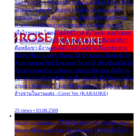
ในครัว เจ้าสาว ก็มัวแต่งตัว สวยเด่น นั่งเคียงเจ้าบ่าว ที่เขา
เฝ้าคอย ใจเต้น หัวใจของเรา ลำเค็ญ ใครจะมองเห็น
ความใน ใจ เศร้า มันร้าวระบม ต้องมาขื่นขม เศร้าตรม
ท่ามความสุขี ช่วยงานเขาแต่ง แต่เรา แล้งมาหลายปี
เมื่อไรหนอจะ โชคดี ได้มีพิธีวิวาห์ หัวใจหล้า คอยไปคอย
มา คือหน้าที่เก่า หัวใจหล้า คอยไปคอยมา คือหน้าที่เก่า
คือหยังเขา มีงานแต่งแล้ว ไปล้างแต่จาน ดั่งถูกประหาร
เมื่อเขาชื่นบาน แต่เราขื่นขม โอ้ รัก ลอยลม ไม่สม ดัง ใจ
ล้างจานคอยคู่ ไม่รู้ อีกนานเท่าใด จะได้ เลื่อนขั้นบันได ได้
เป็น ตำแหน่งเจ้าสาว มันเหงา เห็นเขามีคู่ ซมดู มีคู่ก็ม่วน
เข้าพาขวัญ เสียงโห่ตึงตึง มันซึ้ง อยู่แก่ใจ มื้อใด๋หนอ สิเป็น
งานเฮา มัวซอยเขา ใจเฮาซิด้าน มันทรมาน จับจาน เอย…
ล้างจานในงานแต่ง - Cover Ver. (KARAOKE)
25 views • 03.08.2569
ขอ กราบ ขอบคุณ.... ที่ได้รับไออุ่น การุณ จากแฟน เพลง
ผมแสนชื่นใจ หายวังเวง เมื่อแฟนเพลง ให้กำลังใจ น้ำใจ