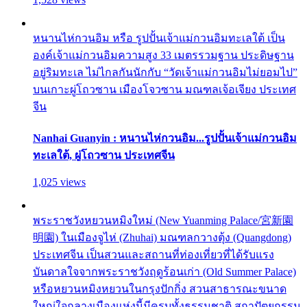
หนานไห่กวนอิม หรือ รูปปั้นเจ้าแม่กวนอิมทะเลใต้ เป็น
องค์เจ้าแม่กวนอิมความสูง 33 เมตรรวมฐาน ประดิษฐาน
อยู่ริมทะเล ไม่ไกลกันนักกับ “วัดเจ้าแม่กวนอิมไม่ยอมไป”
บนเกาะผู่โถวซาน เมืองโจวซาน มณฑลเจ้อเจียง ประเทศ
จีน
Nanhai Guanyin : หนานไห่กวนอิม...รูปปั้นเจ้าแม่กวนอิม
ทะเลใต้, ผู่โถวซาน ประเทศจีน
1,025 views
พระราชวังหยวนหมิงใหม่ (New Yuanming Palace/宮新園
明園) ในเมืองจูไห่ (Zhuhai) มณฑลกวางตุ้ง (Quangdong)
ประเทศจีน เป็นสวนและสถานที่ท่องเที่ยวที่ได้รับแรง
บันดาลใจจากพระราชวังฤดูร้อนเก่า (Old Summer Palace)
หรือหยวนหมิงหยวนในกรุงปักกิ่ง สวนสาธารณะขนาด
ใหญ่ใจกลางเมืองแห่งนี้มีครบทั้งธรรมชาติ สถาปัตยกรรม