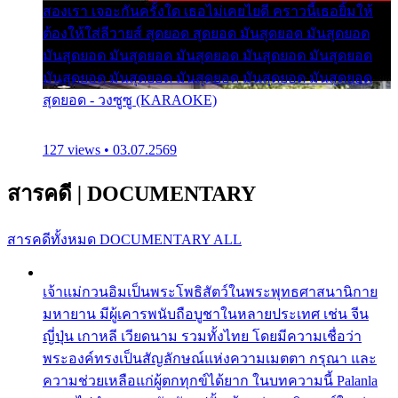
สองเรา เจอะกันครั้งใด เธอไม่เคยไยดี คราวนี้เธอยิ้มให้
ต้องให้ใส่ลีวายส์ สุดยอด สุดยอด มันสุดยอด มันสุดยอด
มันสุดยอด มันสุดยอด มันสุดยอด มันสุดยอด มันสุดยอด
มันสุดยอด มันสุดยอด มันสุดยอด มันสุดยอด มันสุดยอด
สุดยอด - วงซูซู (KARAOKE)
127 views • 03.07.2569
สารคดี
|
DOCUMENTARY
สารคดีทั้งหมด
DOCUMENTARY ALL
เจ้าแม่กวนอิมเป็นพระโพธิสัตว์ในพระพุทธศาสนานิกาย
มหายาน มีผู้เคารพนับถือบูชาในหลายประเทศ เช่น จีน
ญี่ปุ่น เกาหลี เวียดนาม รวมทั้งไทย โดยมีความเชื่อว่า
พระองค์ทรงเป็นสัญลักษณ์แห่งความเมตตา กรุณา และ
ความช่วยเหลือแก่ผู้ตกทุกข์ได้ยาก ในบทความนี้ Palanla