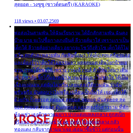
สุดยอด - วงซูซู (ซาวด์ดนตรี) (KARAOKE)
118 views • 03.07.2569
พ่อส่งเงินสามพัน ให้ฉันเรียนราม ได้อีกสักสามพัน ฉันคง
บ๊าย บาย จะไปซื้อกางเกงยีนส์ ลีวายส์มาใส่ เพราะเราเป็น
เด็กใต้ ลีวายส์อย่างเดียว อยากจะโชว์ถึงหิวโซ เด็กใต้ก็ไม่
หวั่น ตกตัวละหลายพัน กัดฟันซื้อมา ให้เด็กเทพเหลียวมอง
และต้องรู้ว่า เด็กใต้ไม่ธรรมดา แต่สุดยอด เดินโยกย้ายเย
ยวน กวนโอ๊ยพอได้ เพราะว่านุ่งลีวายส์ ตัวใหม่ใส่มา เดิน
เข้ามหาลัย จิ๊กโก๊มองหน้า ท่าจะมีปัญหา ไม่พอใจ ได้เป็น
เรื่องแน่นอน แต่ฉันไม่หวั่น เลยแหลงใต้ถามมัน ว่ามัน
พรั่นพรือ มันตอบว่าไม่พรื่อ เปลี่ยนเป็นยิ้มให้ เจอะเด็กใต้
ด้วยกัน ก็เลยรอด สุดยอด สุดยอด สุดยอด มันสุดยอด สุด
ยอด สุดยอด สุดยอด มันสุดยอด แอบหลงรักสาวราม ที่พัก
ห้องเช่า เธอผิวขาวผมยาว ปากแดงแหลงกลาง ถูกสเป็ก
จริงเธอ อยู่ห้องข้างข้าง อยากเข้าไปแหลงกลาง กลัว
ทองแดง กลับจากรามมาเจอ เธอมาซื้อข้าว แต่ก่อนนั้น