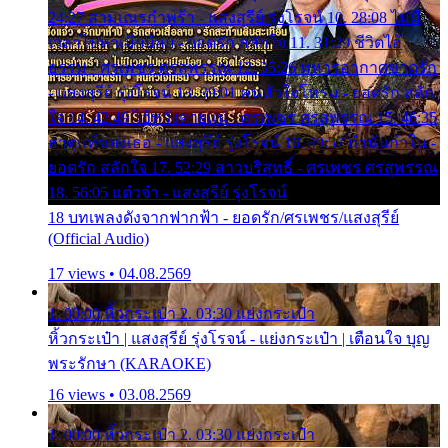
24:27 สามเณรกำพร้า - แสงสุรีย์ รุ่งโรจน์ 10. 28:08 ไม่มี
เวลาไปหาเมียน้อย - ยอดรัก สลักใจ 11. 31:29 ชีวิตไอ้
ธรรม - ศรเพชร ศรสุพรรณ 12. 35:26 ทหารอากาศขาดรัก
- แสงสุรีย์ รุ่งโรจน์ 13. 39:01 คนหัวใจโทรม - ยอดรัก สลัก
ใจ 14. 42:49 ไอ้หวังตายแน่ - ศรเพชร ศรสุพรรณ 15. 46:35
ธาตุแท้ของเธอ - แสงสุรีย์ รุ่งโรจน์ 16. 49:57 กำนันกำใน -
ยอดรัก สลักใจ 17. 52:29 สาวบริสุทธิ์ - ศรเพชร ศรสุพรรณ
18. 56:05 แต๋วจ๋า - แสงสุรีย์ รุ่งโรจน์
18 บทเพลงดังจากฟากฟ้า - ยอดรัก/ศรเพชร/แสงสุรีย์
(Official Audio)
17 views • 04.08.2569
1. 00:00 หิ้วกระเป๋า 2. 03:30 แย่งกระเป๋า
หิ้วกระเป๋า | แสงสุรีย์ รุ่งโรจน์ - แย่งกระเป๋า | เตือนใจ บุญ
พระรักษา (KARAOKE)
16 views • 03.08.2569
1. 00:00 หิ้วกระเป๋า 2. 03:30 แย่งกระเป๋า