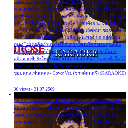
ไมตรี จากแฟนเพลง ทุกทุกที่ ปราณีหลั่งไหล ผมขอฝาก
นาม ยอดรักเอาไว้ โปรดเป็นแรงใจ อย่างนี้เรื่อยไป ขอ อยู่
คู่แฟนเพลง ไม่เคยคิดว่าเก่ง หรือดังกว่าใคร..ใคร พระคุณ
ผู้ฟัง เท่านั้นยิ่งใหญ่ ที่เป็นแรงใจ ให้ผมดังมา.. ขอ องค์เท
วา สถิตฟากฟ้ายิ่งใหญ่ คุ้มภัยให้ท่าน เถิดหนา ขอจงเชื่อ
ใจ ไว้เถิดว่า ตราบชั่วชีวา ไม่ลืมแฟนเพลง ขอ อยู่คู่แฟน
เพลง ไม่เคยคิดว่าเก่ง หรือดังกว่าใคร..ใคร พระคุณผู้ฟัง
เท่านั้นยิ่งใหญ่ ที่เป็นแรงใจ ให้ผมดังมา.. ขอ องค์เทวา
สถิตฟากฟ้ายิ่งใหญ่ คุ้มภัยให้ท่าน เถิดหนา ขอจงเชื่อใจ ไว้
เถิดว่า ตราบชั่วชีวา ไม่ลืมแฟนเพลง
ขอบคุณแฟนเพลง - Cover Ver. (ซาวด์ดนตรี) (KARAOKE)
30 views • 31.07.2569
ขอ กราบ ขอบคุณ.... ที่ได้รับไออุ่น การุณ จากแฟน เพลง
ผมแสนชื่นใจ หายวังเวง เมื่อแฟนเพลง ให้กำลังใจ น้ำใจ
ไมตรี จากแฟนเพลง ทุกทุกที่ ปราณีหลั่งไหล ผมขอฝาก
นาม ยอดรักเอาไว้ โปรดเป็นแรงใจ อย่างนี้เรื่อยไป ขอ อยู่