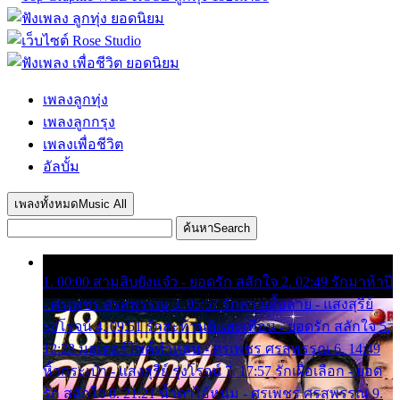
เพลงลูกทุ่ง
เพลงลูกกรุง
เพลงเพื่อชีวิต
อัลบั้ม
เพลงทั้งหมด
Music All
ค้นหา
Search
1. 00:00 สามสิบยังแจ๋ว - ยอดรัก สลักใจ 2. 02:49 รักมาห้าปี
- ศรเพชร ศรสุพรรณ 3. 05:57 รักสาวเสื้อลาย - แสงสุรีย์
รุ่งโรจน์ 4. 09:51 รักสะท้านดินสะเทือน - ยอดรัก สลักใจ 5.
12:23 มอเตอร์ไซค์ทำหล่น - ศรเพชร ศรสุพรรณ 6. 14:49
หิ้วกระเป๋า - แสงสุรีย์ รุ่งโรจน์ 7. 17:57 รักเผื่อเลือก - ยอด
รัก สลักใจ 8. 21:21 น้ำตาไอ้หนุ่ม - ศรเพชร ศรสุพรรณ 9.