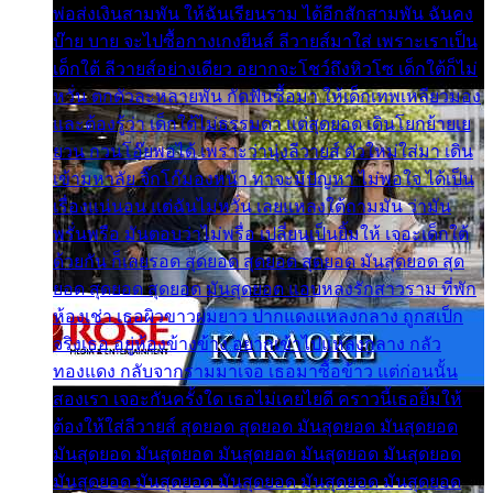
พ่อส่งเงินสามพัน ให้ฉันเรียนราม ได้อีกสักสามพัน ฉันคง
บ๊าย บาย จะไปซื้อกางเกงยีนส์ ลีวายส์มาใส่ เพราะเราเป็น
เด็กใต้ ลีวายส์อย่างเดียว อยากจะโชว์ถึงหิวโซ เด็กใต้ก็ไม่
หวั่น ตกตัวละหลายพัน กัดฟันซื้อมา ให้เด็กเทพเหลียวมอง
และต้องรู้ว่า เด็กใต้ไม่ธรรมดา แต่สุดยอด เดินโยกย้ายเย
ยวน กวนโอ๊ยพอได้ เพราะว่านุ่งลีวายส์ ตัวใหม่ใส่มา เดิน
เข้ามหาลัย จิ๊กโก๊มองหน้า ท่าจะมีปัญหา ไม่พอใจ ได้เป็น
เรื่องแน่นอน แต่ฉันไม่หวั่น เลยแหลงใต้ถามมัน ว่ามัน
พรั่นพรือ มันตอบว่าไม่พรื่อ เปลี่ยนเป็นยิ้มให้ เจอะเด็กใต้
ด้วยกัน ก็เลยรอด สุดยอด สุดยอด สุดยอด มันสุดยอด สุด
ยอด สุดยอด สุดยอด มันสุดยอด แอบหลงรักสาวราม ที่พัก
ห้องเช่า เธอผิวขาวผมยาว ปากแดงแหลงกลาง ถูกสเป็ก
จริงเธอ อยู่ห้องข้างข้าง อยากเข้าไปแหลงกลาง กลัว
ทองแดง กลับจากรามมาเจอ เธอมาซื้อข้าว แต่ก่อนนั้น
สองเรา เจอะกันครั้งใด เธอไม่เคยไยดี คราวนี้เธอยิ้มให้
ต้องให้ใส่ลีวายส์ สุดยอด สุดยอด มันสุดยอด มันสุดยอด
มันสุดยอด มันสุดยอด มันสุดยอด มันสุดยอด มันสุดยอด
มันสุดยอด มันสุดยอด มันสุดยอด มันสุดยอด มันสุดยอด