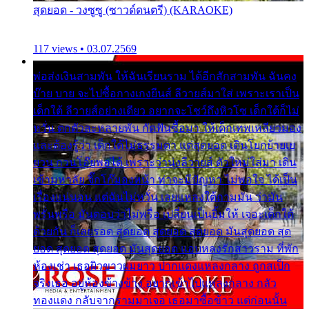
สุดยอด - วงซูซู (ซาวด์ดนตรี) (KARAOKE)
117 views • 03.07.2569
พ่อส่งเงินสามพัน ให้ฉันเรียนราม ได้อีกสักสามพัน ฉันคง
บ๊าย บาย จะไปซื้อกางเกงยีนส์ ลีวายส์มาใส่ เพราะเราเป็น
เด็กใต้ ลีวายส์อย่างเดียว อยากจะโชว์ถึงหิวโซ เด็กใต้ก็ไม่
หวั่น ตกตัวละหลายพัน กัดฟันซื้อมา ให้เด็กเทพเหลียวมอง
และต้องรู้ว่า เด็กใต้ไม่ธรรมดา แต่สุดยอด เดินโยกย้ายเย
ยวน กวนโอ๊ยพอได้ เพราะว่านุ่งลีวายส์ ตัวใหม่ใส่มา เดิน
เข้ามหาลัย จิ๊กโก๊มองหน้า ท่าจะมีปัญหา ไม่พอใจ ได้เป็น
เรื่องแน่นอน แต่ฉันไม่หวั่น เลยแหลงใต้ถามมัน ว่ามัน
พรั่นพรือ มันตอบว่าไม่พรื่อ เปลี่ยนเป็นยิ้มให้ เจอะเด็กใต้
ด้วยกัน ก็เลยรอด สุดยอด สุดยอด สุดยอด มันสุดยอด สุด
ยอด สุดยอด สุดยอด มันสุดยอด แอบหลงรักสาวราม ที่พัก
ห้องเช่า เธอผิวขาวผมยาว ปากแดงแหลงกลาง ถูกสเป็ก
จริงเธอ อยู่ห้องข้างข้าง อยากเข้าไปแหลงกลาง กลัว
ทองแดง กลับจากรามมาเจอ เธอมาซื้อข้าว แต่ก่อนนั้น