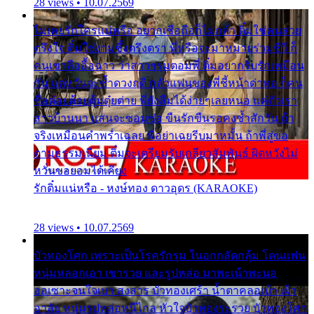
28 views • 10.07.2569
ไม่เคยรักใครแน่หรือ อยากเชื่อถือก็ไม่กล้า ติ๋มใช่คนสวย
ตรึงใจ ติ๋มใช่งามซึ้งตรึงตรา พี่หรือจะมาหมายร่วมชีวี ก็
คนเขาลืออื้อฉาว ว่าสาวๆรุมตอมพี่ ติ๋มอยากรับรักเหมือน
กัน แต่หวั่นจะช้ำดวงฤดี กลัวแฟนของพี่ชี้หน้าด่าทอ ก็คน
ชื่อต๋อยต้อยตุ้มตุ๋ยต่าย พี่ยังลืมได้ง่ายๆเลยหนอ แค่ตัวเรา
สาวบ้านนา แสนจะซอมซ่อ ขืนรักขืนรอคงช้ำสักวัน ถ้า
จริงเหมือนคำพร่ำเฉลย พี่อย่าเฉยรีบมาหมั้น ถ้าพี่สู่ขอ
ตามธรรมเนียม ติ๋มจะเตรียมรับเกลียวสัมพันธ์ ผิดหวังไม่
หวั่นขอยอมได้เคียง
รักติ๋มแน่หรือ - หงษ์ทอง ดาวอุดร (KARAOKE)
28 views • 10.07.2569
บัวทองโศก เพราะเป็นโรครักรุม ในอกกลัดกลุ้ม โดนแฟน
หนุ่มหลอกเอา เขารวย และรูปหล่อ มาพะเน้าพะนอ
ออเซาะจนใจเบา สงสาร บัวทองเศร้า น้ำตาคลอเบ้า เฝ้า
อาลัย หนุ่มรูปหล่อหนีไกล หัวใจบัวทองระรวย บัวทองโศก