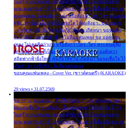
ไมตรี จากแฟนเพลง ทุกทุกที่ ปราณีหลั่งไหล ผมขอฝาก
นาม ยอดรักเอาไว้ โปรดเป็นแรงใจ อย่างนี้เรื่อยไป ขอ อยู่
คู่แฟนเพลง ไม่เคยคิดว่าเก่ง หรือดังกว่าใคร..ใคร พระคุณ
ผู้ฟัง เท่านั้นยิ่งใหญ่ ที่เป็นแรงใจ ให้ผมดังมา.. ขอ องค์เท
วา สถิตฟากฟ้ายิ่งใหญ่ คุ้มภัยให้ท่าน เถิดหนา ขอจงเชื่อ
ใจ ไว้เถิดว่า ตราบชั่วชีวา ไม่ลืมแฟนเพลง ขอ อยู่คู่แฟน
เพลง ไม่เคยคิดว่าเก่ง หรือดังกว่าใคร..ใคร พระคุณผู้ฟัง
เท่านั้นยิ่งใหญ่ ที่เป็นแรงใจ ให้ผมดังมา.. ขอ องค์เทวา
สถิตฟากฟ้ายิ่งใหญ่ คุ้มภัยให้ท่าน เถิดหนา ขอจงเชื่อใจ ไว้
เถิดว่า ตราบชั่วชีวา ไม่ลืมแฟนเพลง
ขอบคุณแฟนเพลง - Cover Ver. (ซาวด์ดนตรี) (KARAOKE)
29 views • 31.07.2569
ขอ กราบ ขอบคุณ.... ที่ได้รับไออุ่น การุณ จากแฟน เพลง
ผมแสนชื่นใจ หายวังเวง เมื่อแฟนเพลง ให้กำลังใจ น้ำใจ
ไมตรี จากแฟนเพลง ทุกทุกที่ ปราณีหลั่งไหล ผมขอฝาก
นาม ยอดรักเอาไว้ โปรดเป็นแรงใจ อย่างนี้เรื่อยไป ขอ อยู่