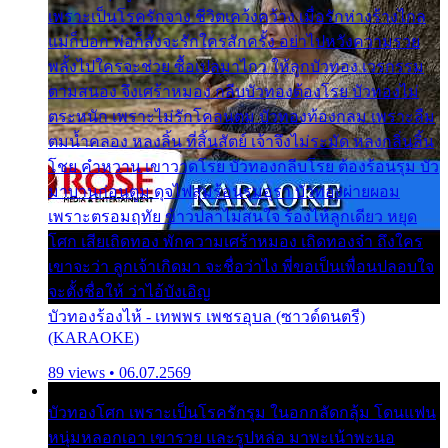
เพราะเป็นโรครักจาง ชีวิตเคว้งคว้าง เมื่อรักห่างร้างไกล
แม่ก็บอก พ่อก็สั่งจะรักใครสักครั้ง อย่าไปหวังความรวย
พลั้งไปใครจะช่วย ซื้อเปลมาไกว ให้ลูกบัวทอง เวรกรรม
ตามสนอง จึงเศร้าหมอง กลีบบัวทองต้องโรย บัวทองไม่
ตระหนัก เพราะไม่รักโคลนตม บัวทองท้องกลม เพราะลืม
ตมน้ำคลอง หลงลิ้น ที่สิ้นสัตย์ เจ้าจึงไม่ระมัด หลงกลิ่นลิ้น
โชย คำหวาน เขาวาดโรย บัวทองกลีบโรย ต้องร้อนรุม บัว
มาบานก่อนตูม ดุจไฟสุมร้อนรุมอุรา บัวทองผ่ายผอม
เพราะตรอมฤทัย ข้าวปลาไม่สนใจ ร้องไห้ลูกเดียว หยุด
โศก เสียเถิดทอง พักความเศร้าหมอง เถิดทองจ๋า ถึงใคร
เขาจะว่า ลูกเจ้าเกิดมา จะชื่อว่าไง พี่ขอเป็นเพื่อนปลอบใจ
จะตั้งชื่อให้ ว่าไอ้บังเอิญ
บัวทองร้องไห้ - เทพพร เพชรอุบล (ซาวด์ดนตรี)
(KARAOKE)
89 views • 06.07.2569
บัวทองโศก เพราะเป็นโรครักรุม ในอกกลัดกลุ้ม โดนแฟน
หนุ่มหลอกเอา เขารวย และรูปหล่อ มาพะเน้าพะนอ