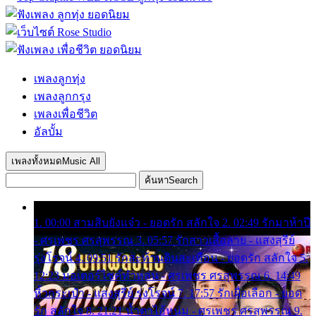
เพลงลูกทุ่ง
เพลงลูกกรุง
เพลงเพื่อชีวิต
อัลบั้ม
เพลงทั้งหมด
Music All
ค้นหา
Search
1. 00:00 สามสิบยังแจ๋ว - ยอดรัก สลักใจ 2. 02:49 รักมาห้าปี
- ศรเพชร ศรสุพรรณ 3. 05:57 รักสาวเสื้อลาย - แสงสุรีย์
รุ่งโรจน์ 4. 09:51 รักสะท้านดินสะเทือน - ยอดรัก สลักใจ 5.
12:23 มอเตอร์ไซค์ทำหล่น - ศรเพชร ศรสุพรรณ 6. 14:49
หิ้วกระเป๋า - แสงสุรีย์ รุ่งโรจน์ 7. 17:57 รักเผื่อเลือก - ยอด
รัก สลักใจ 8. 21:21 น้ำตาไอ้หนุ่ม - ศรเพชร ศรสุพรรณ 9.