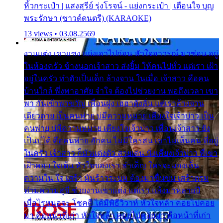
หิ้วกระเป๋า | แสงสุรีย์ รุ่งโรจน์ - แย่งกระเป๋า | เตือนใจ บุญ
พระรักษา (ซาวด์ดนตรี) (KARAOKE)
13 views • 03.08.2569
งานแต่ง เขาแซง แย่งเอาไปก่อน หัวใจอาวรณ์ มาซ่อน อยู่
ในห้องครัว ข้างนอกเจ้าสาว ส่งยิ้ม ให้คนไปทั่ว แต่เรา เฝ้า
อยู่ในครัว ทำตัวเป็นเด็ก ล้างจาน ในเมื่อ เจ้าสาว คือคน
บ้านใกล้ พึ่งพาอาศัย จำใจ ต้องไปช่วยงาน พอถึงเวลา เขา
พา กันเข้าพาขวัญ เพื่อนฝูง เฮฮาดังลั่น แต่เราล้างจาน
เดียวดาย เป็นคนพ่าย บ่มีความหมาย เคียงใจเจ้าบ่าว เป็น
คนพ่าย บ่มีความหมาย เคียงใจเจ้าบ่าว เพื่อนเจ้าสาว ยัง
เป็นบ่ได้ คือคนพ่าย ฮักคน ไม่มีใครสน เขาไม่เห็นคน ที่อยู่
ในครัว เจ้าสาว ก็มัวแต่งตัว สวยเด่น นั่งเคียงเจ้าบ่าว ที่เขา
เฝ้าคอย ใจเต้น หัวใจของเรา ลำเค็ญ ใครจะมองเห็น
ความใน ใจ เศร้า มันร้าวระบม ต้องมาขื่นขม เศร้าตรม
ท่ามความสุขี ช่วยงานเขาแต่ง แต่เรา แล้งมาหลายปี
เมื่อไรหนอจะ โชคดี ได้มีพิธีวิวาห์ หัวใจหล้า คอยไปคอย
มา คือหน้าที่เก่า หัวใจหล้า คอยไปคอยมา คือหน้าที่เก่า