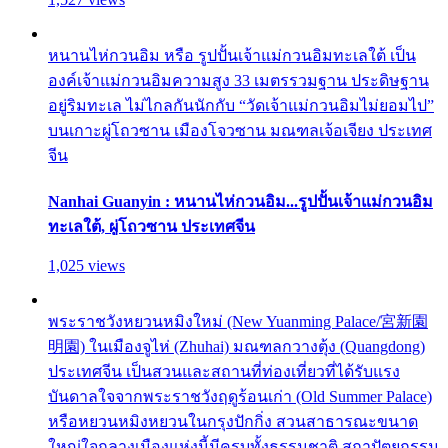
หนานไห่กวนอิม หรือ รูปปั้นเจ้าแม่กวนอิมทะเลใต้ เป็น
องค์เจ้าแม่กวนอิมความสูง 33 เมตรรวมฐาน ประดิษฐาน
อยู่ริมทะเล ไม่ไกลกันนักกับ “วัดเจ้าแม่กวนอิมไม่ยอมไป”
บนเกาะผู่โถวซาน เมืองโจวซาน มณฑลเจ้อเจียง ประเทศ
จีน
Nanhai Guanyin : หนานไห่กวนอิม...รูปปั้นเจ้าแม่กวนอิม
ทะเลใต้, ผู่โถวซาน ประเทศจีน
1,025 views
พระราชวังหยวนหมิงใหม่ (New Yuanming Palace/宮新園
明園) ในเมืองจูไห่ (Zhuhai) มณฑลกวางตุ้ง (Quangdong)
ประเทศจีน เป็นสวนและสถานที่ท่องเที่ยวที่ได้รับแรง
บันดาลใจจากพระราชวังฤดูร้อนเก่า (Old Summer Palace)
หรือหยวนหมิงหยวนในกรุงปักกิ่ง สวนสาธารณะขนาด
ใหญ่ใจกลางเมืองแห่งนี้มีครบทั้งธรรมชาติ สถาปัตยกรรม