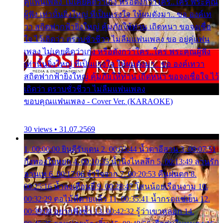
คู่แฟนเพลง ไม่เคยคิดว่าเก่ง หรือดังกว่าใคร..ใคร พระคุณ
ผู้ฟัง เท่านั้นยิ่งใหญ่ ที่เป็นแรงใจ ให้ผมดังมา.. ขอ องค์เท
วา สถิตฟากฟ้ายิ่งใหญ่ คุ้มภัยให้ท่าน เถิดหนา ขอจงเชื่อ
ใจ ไว้เถิดว่า ตราบชั่วชีวา ไม่ลืมแฟนเพลง ขอ อยู่คู่แฟน
เพลง ไม่เคยคิดว่าเก่ง หรือดังกว่าใคร..ใคร พระคุณผู้ฟัง
เท่านั้นยิ่งใหญ่ ที่เป็นแรงใจ ให้ผมดังมา.. ขอ องค์เทวา
สถิตฟากฟ้ายิ่งใหญ่ คุ้มภัยให้ท่าน เถิดหนา ขอจงเชื่อใจ ไว้
เถิดว่า ตราบชั่วชีวา ไม่ลืมแฟนเพลง
ขอบคุณแฟนเพลง - Cover Ver. (KARAOKE)
30 views • 31.07.2569
1. 00:00:00 ยินดีรับเดน 2. 00:03:44 น้ำตาอีสาน 3. 00:07:51
กิ่งทองใบหยก 4. 00:10:35 น้ำนิ่งไหลลึก 5. 00:13:49 ลานรัก
ลานเท 6. 00:17:06 จำใจจาก 7. 00:20:53 คืนฝนตก 8.
00:25:16 น้ำลงเดือนยี่ 9. 00:28:47 โสนน้อยเรือนงาม 10.
00:32:29 ตอไม้ที่ตายแล้ว 11. 00:35:41 น้ำกรดแช่เย็น 12.
00:39:08 อยากฟังซ้ำ 13. 00:42:32 รู้ว่าเขาหลอก 14.