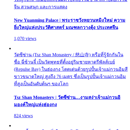
จีน สวนสนุก และการแสดง
New Yuanming Palace | พระราชวังหยวนหมิงใหม่ ความ
ยิ่งใหญ่แห่งประวัติศาสตร์ มณฑลกวางตุ้ง ประเทศจีน
1,070 views
วัดซีซ่าน (Tsz Shan Monastery / 慈山寺) หรือที่รู้จักกันใน
ชื่อ ฉี่ซ้านจี๋ เป็นวัดพุทธที่ตั้งอยู่ริมชายหาดรีพัลส์เบย์
(Repulse Bay) ในฮ่องกง โดดเด่นด้วยรูปปั้นเจ้าแม่กวนอิมสี
ขาวขนาดใหญ่ สูงถึง 76 เมตร ซึ่งเป็นรูปปั้นเจ้าแม่กวนอิม
ที่สูงเป็นอันดับต้นๆ ของโลก
Tsz Shan Monastery | วัดซีซ่าน…งามสง่าเจ้าแม่กวนอิ
มองค์ใหญ่แห่งฮ่องกง
824 views