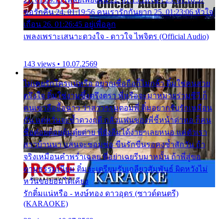
ขอรักคืน 24. 01:19:56 คนเรารักกันยาก 25. 01:23:06 หัวใจ
เถื่อน 26. 01:26:45 อยู่เพื่อลูก
เพลงเพราะเสนาะดวงใจ - ดาวใจ ไพจิตร (Official Audio)
143 views • 10.07.2569
ไม่เคยรักใครแน่หรือ อยากเชื่อถือก็ไม่กล้า ติ๋มใช่คนสวย
ตรึงใจ ติ๋มใช่งามซึ้งตรึงตรา พี่หรือจะมาหมายร่วมชีวี ก็
คนเขาลืออื้อฉาว ว่าสาวๆรุมตอมพี่ ติ๋มอยากรับรักเหมือน
กัน แต่หวั่นจะช้ำดวงฤดี กลัวแฟนของพี่ชี้หน้าด่าทอ ก็คน
ชื่อต๋อยต้อยตุ้มตุ๋ยต่าย พี่ยังลืมได้ง่ายๆเลยหนอ แค่ตัวเรา
สาวบ้านนา แสนจะซอมซ่อ ขืนรักขืนรอคงช้ำสักวัน ถ้า
จริงเหมือนคำพร่ำเฉลย พี่อย่าเฉยรีบมาหมั้น ถ้าพี่สู่ขอ
ตามธรรมเนียม ติ๋มจะเตรียมรับเกลียวสัมพันธ์ ผิดหวังไม่
หวั่นขอยอมได้เคียง
รักติ๋มแน่หรือ - หงษ์ทอง ดาวอุดร (ซาวด์ดนตรี)
(KARAOKE)