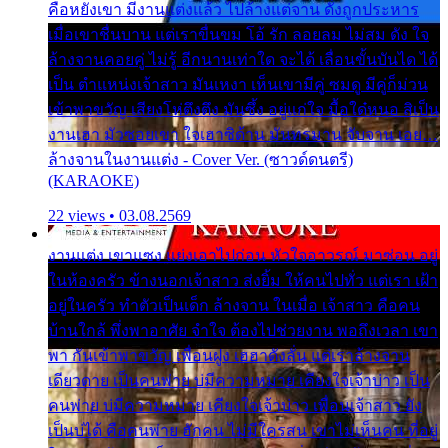
คือหยังเขา มีงานแต่งแล้ว ไปล้างแต่จาน ดั่งถูกประหาร
เมื่อเขาชื่นบาน แต่เราขื่นขม โอ้ รัก ลอยลม ไม่สม ดัง ใจ
ล้างจานคอยคู่ ไม่รู้ อีกนานเท่าใด จะได้ เลื่อนขั้นบันได ได้
เป็น ตำแหน่งเจ้าสาว มันเหงา เห็นเขามีคู่ ซมดู มีคู่ก็ม่วน
เข้าพาขวัญ เสียงโห่ตึงตึง มันซึ้ง อยู่แก่ใจ มื้อใด๋หนอ สิเป็น
งานเฮา มัวซอยเขา ใจเฮาซิด้าน มันทรมาน จับจาน เอย…
ล้างจานในงานแต่ง - Cover Ver. (ซาวด์ดนตรี)
(KARAOKE)
22 views • 03.08.2569
งานแต่ง เขาแซง แย่งเอาไปก่อน หัวใจอาวรณ์ มาซ่อน อยู่
ในห้องครัว ข้างนอกเจ้าสาว ส่งยิ้ม ให้คนไปทั่ว แต่เรา เฝ้า
อยู่ในครัว ทำตัวเป็นเด็ก ล้างจาน ในเมื่อ เจ้าสาว คือคน
บ้านใกล้ พึ่งพาอาศัย จำใจ ต้องไปช่วยงาน พอถึงเวลา เขา
พา กันเข้าพาขวัญ เพื่อนฝูง เฮฮาดังลั่น แต่เราล้างจาน
เดียวดาย เป็นคนพ่าย บ่มีความหมาย เคียงใจเจ้าบ่าว เป็น
คนพ่าย บ่มีความหมาย เคียงใจเจ้าบ่าว เพื่อนเจ้าสาว ยัง
เป็นบ่ได้ คือคนพ่าย ฮักคน ไม่มีใครสน เขาไม่เห็นคน ที่อยู่