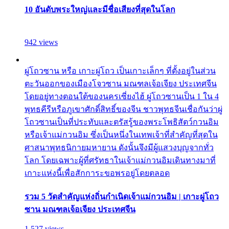
10 อันดับพระใหญ่และมีชื่อเสียงที่สุดในโลก
942 views
ผู่โถวซาน หรือ เกาะผู่โถว เป็นเกาะเล็กๆ ที่ตั้งอยู่ในส่วน
ตะวันออกของเมืองโจวซาน มณฑลเจ้อเจียง ประเทศจีน
โดยอยู่ทางตอนใต้ของนครเซี่ยงไฮ้ ผู่โถวซานเป็น 1 ใน 4
พุทธคีรีหรือภูเขาศักดิ์สิทธิ์ของจีน ชาวพุทธจีนเชื่อกันว่าผู่
โถวซานเป็นที่ประทับและตรัสรู้ของพระโพธิสัตว์กวนอิม
หรือเจ้าแม่กวนอิม ซึ่งเป็นหนึ่งในเทพเจ้าที่สำคัญที่สุดใน
ศาสนาพุทธนิกายมหายาน ดังนั้นจึงมีผู้แสวงบุญจากทั่ว
โลก โดยเฉพาะผู้ที่ศรัทธาในเจ้าแม่กวนอิมเดินทางมาที่
เกาะแห่งนี้เพื่อสักการะขอพรอยู่โดยตลอด
รวม 5 วัดสำคัญแห่งถิ่นกำเนิดเจ้าแม่กวนอิม | เกาะผู่โถว
ซาน มณฑลเจ้อเจียง ประเทศจีน
1,527 views