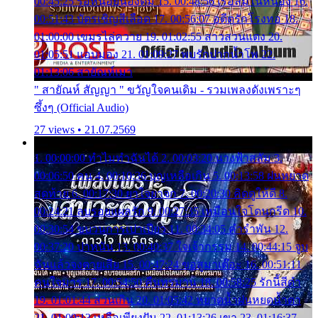
00:45:25 รอหน่อยน้องติ๋ม 15. 00:48:56 เรือล่มในหนอง 16.
00:51:43 บัตรเชิญสีเลือด 17. 00:56:07 อดีตรักโรงทอ 18.
01:00:00 เขมรไล่ควาย 19. 01:02:55 สาวสวนแตง 20.
01:05:51 แอบมอง 21. 01:09:27 พบรักปากน้ำโพ 22.
01:13:06 สายัณห์เมา
" สายัณห์ สัญญา " ขวัญใจคนเดิม - รวมเพลงดังเพราะๆ
ซึ้งๆ (Official Audio)
27 views • 21.07.2569
1. 00:00:00 ทำไมทำฉันได้ 2. 00:03:20 นางฟ้าสลัม 3.
00:06:50 คน 4. 00:10:36 บุญเหลือเกิน 5. 00:13:58 ฝนหยาด
สุดท้าย 6. 00:17:30 ยาใจยาจก 7. 00:20:30 คิดดูให้ดี 8.
00:24:21 ลบรอยแผลรัก 9. 00:27:35 เหมือนใจโดนกรีด 10.
00:30:54 ขบวนการเปาเปียว 11. 00:34:05 คำรำพัน 12.
00:37:20 ปาหนัน 13. 00:40:37 ใจเจ้ากรรม 14. 00:44:15 จูบ
ฉันแล้วจงตายเสีย 15. 00:47:24 ขอสูมาเต๊อะ 16. 00:51:11
คนใจมาร 17. 00:54:50 คืนทรมาน 18. 00:58:25 รักนี้สีดำ
19. 01:01:44 ส่วนเกิน 20. 01:05:42 หยาดน้ำฝนหยดน้ำตา
21. 01:09:13 เหลือเพียงฝัน 22. 01:13:26 เขา 23. 01:16:37