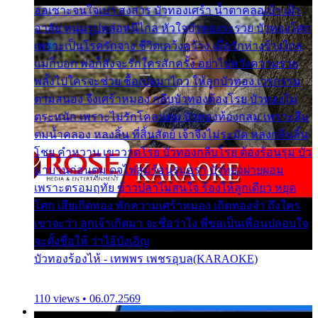
ออเซาะจนใจเบา สงสาร บัวทองเศร้า น้ำตาคลอเบ้า เฝ้า
อาลัย หนุ่มรูปหล่อหนีไกล หัวใจบัวทองระรวย บัวทองโศก
เพราะเป็นโรครักจาง ชีวิตเคว้งคว้าง เมื่อรักห่างร้างไกล
แม่ก็บอก พ่อก็สั่งจะรักใครสักครั้ง อย่าไปหวังความรวย
พลั้งไปใครจะช่วย ซื้อเปลมาไกว ให้ลูกบัวทอง เวรกรรม
ตามสนอง จึงเศร้าหมอง กลีบบัวทองต้องโรย บัวทองไม่
ตระหนัก เพราะไม่รักโคลนตม บัวทองท้องกลม เพราะลืม
ตมน้ำคลอง หลงลิ้น ที่สิ้นสัตย์ เจ้าจึงไม่ระมัด หลงกลิ่นลิ้น
โชย คำหวาน เขาวาดโรย บัวทองกลีบโรย ต้องร้อนรุม บัว
มาบานก่อนตูม ดุจไฟสุมร้อนรุมอุรา บัวทองผ่ายผอม
เพราะตรอมฤทัย ข้าวปลาไม่สนใจ ร้องไห้ลูกเดียว หยุด
โศก เสียเถิดทอง พักความเศร้าหมอง เถิดทองจ๋า ถึงใคร
เขาจะว่า ลูกเจ้าเกิดมา จะชื่อว่าไง พี่ขอเป็นเพื่อนปลอบใจ
จะตั้งชื่อให้ ว่าไอ้บังเอิญ
บัวทองร้องไห้ - เทพพร เพชรอุบล(KARAOKE)
110 views • 06.07.2569