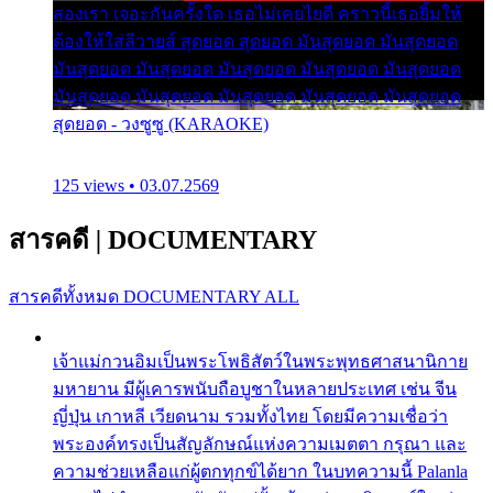
สองเรา เจอะกันครั้งใด เธอไม่เคยไยดี คราวนี้เธอยิ้มให้
ต้องให้ใส่ลีวายส์ สุดยอด สุดยอด มันสุดยอด มันสุดยอด
มันสุดยอด มันสุดยอด มันสุดยอด มันสุดยอด มันสุดยอด
มันสุดยอด มันสุดยอด มันสุดยอด มันสุดยอด มันสุดยอด
สุดยอด - วงซูซู (KARAOKE)
125 views • 03.07.2569
สารคดี
|
DOCUMENTARY
สารคดีทั้งหมด
DOCUMENTARY ALL
เจ้าแม่กวนอิมเป็นพระโพธิสัตว์ในพระพุทธศาสนานิกาย
มหายาน มีผู้เคารพนับถือบูชาในหลายประเทศ เช่น จีน
ญี่ปุ่น เกาหลี เวียดนาม รวมทั้งไทย โดยมีความเชื่อว่า
พระองค์ทรงเป็นสัญลักษณ์แห่งความเมตตา กรุณา และ
ความช่วยเหลือแก่ผู้ตกทุกข์ได้ยาก ในบทความนี้ Palanla