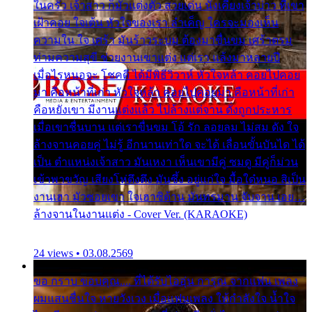
ในครัว เจ้าสาว ก็มัวแต่งตัว สวยเด่น นั่งเคียงเจ้าบ่าว ที่เขา
เฝ้าคอย ใจเต้น หัวใจของเรา ลำเค็ญ ใครจะมองเห็น
ความใน ใจ เศร้า มันร้าวระบม ต้องมาขื่นขม เศร้าตรม
ท่ามความสุขี ช่วยงานเขาแต่ง แต่เรา แล้งมาหลายปี
เมื่อไรหนอจะ โชคดี ได้มีพิธีวิวาห์ หัวใจหล้า คอยไปคอย
มา คือหน้าที่เก่า หัวใจหล้า คอยไปคอยมา คือหน้าที่เก่า
คือหยังเขา มีงานแต่งแล้ว ไปล้างแต่จาน ดั่งถูกประหาร
เมื่อเขาชื่นบาน แต่เราขื่นขม โอ้ รัก ลอยลม ไม่สม ดัง ใจ
ล้างจานคอยคู่ ไม่รู้ อีกนานเท่าใด จะได้ เลื่อนขั้นบันได ได้
เป็น ตำแหน่งเจ้าสาว มันเหงา เห็นเขามีคู่ ซมดู มีคู่ก็ม่วน
เข้าพาขวัญ เสียงโห่ตึงตึง มันซึ้ง อยู่แก่ใจ มื้อใด๋หนอ สิเป็น
งานเฮา มัวซอยเขา ใจเฮาซิด้าน มันทรมาน จับจาน เอย…
ล้างจานในงานแต่ง - Cover Ver. (KARAOKE)
24 views • 03.08.2569
ขอ กราบ ขอบคุณ.... ที่ได้รับไออุ่น การุณ จากแฟน เพลง
ผมแสนชื่นใจ หายวังเวง เมื่อแฟนเพลง ให้กำลังใจ น้ำใจ