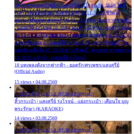
24:27 สามเณรกำพร้า - แสงสุรีย์ รุ่งโรจน์ 10. 28:08 ไม่มี
เวลาไปหาเมียน้อย - ยอดรัก สลักใจ 11. 31:29 ชีวิตไอ้
ธรรม - ศรเพชร ศรสุพรรณ 12. 35:26 ทหารอากาศขาดรัก
- แสงสุรีย์ รุ่งโรจน์ 13. 39:01 คนหัวใจโทรม - ยอดรัก สลัก
ใจ 14. 42:49 ไอ้หวังตายแน่ - ศรเพชร ศรสุพรรณ 15. 46:35
ธาตุแท้ของเธอ - แสงสุรีย์ รุ่งโรจน์ 16. 49:57 กำนันกำใน -
ยอดรัก สลักใจ 17. 52:29 สาวบริสุทธิ์ - ศรเพชร ศรสุพรรณ
18. 56:05 แต๋วจ๋า - แสงสุรีย์ รุ่งโรจน์
18 บทเพลงดังจากฟากฟ้า - ยอดรัก/ศรเพชร/แสงสุรีย์
(Official Audio)
15 views • 04.08.2569
1. 00:00 หิ้วกระเป๋า 2. 03:30 แย่งกระเป๋า
หิ้วกระเป๋า | แสงสุรีย์ รุ่งโรจน์ - แย่งกระเป๋า | เตือนใจ บุญ
พระรักษา (KARAOKE)
14 views • 03.08.2569
1. 00:00 หิ้วกระเป๋า 2. 03:30 แย่งกระเป๋า