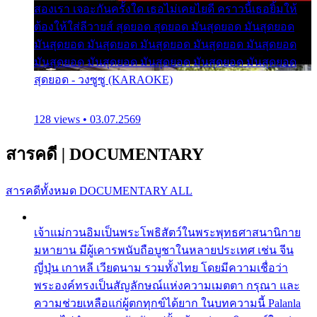
สองเรา เจอะกันครั้งใด เธอไม่เคยไยดี คราวนี้เธอยิ้มให้
ต้องให้ใส่ลีวายส์ สุดยอด สุดยอด มันสุดยอด มันสุดยอด
มันสุดยอด มันสุดยอด มันสุดยอด มันสุดยอด มันสุดยอด
มันสุดยอด มันสุดยอด มันสุดยอด มันสุดยอด มันสุดยอด
สุดยอด - วงซูซู (KARAOKE)
128 views • 03.07.2569
สารคดี
|
DOCUMENTARY
สารคดีทั้งหมด
DOCUMENTARY ALL
เจ้าแม่กวนอิมเป็นพระโพธิสัตว์ในพระพุทธศาสนานิกาย
มหายาน มีผู้เคารพนับถือบูชาในหลายประเทศ เช่น จีน
ญี่ปุ่น เกาหลี เวียดนาม รวมทั้งไทย โดยมีความเชื่อว่า
พระองค์ทรงเป็นสัญลักษณ์แห่งความเมตตา กรุณา และ
ความช่วยเหลือแก่ผู้ตกทุกข์ได้ยาก ในบทความนี้ Palanla