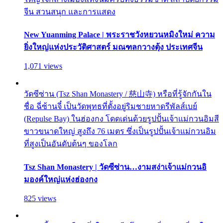
จีน สวนสนุก และการแสดง
New Yuanming Palace | พระราชวังหยวนหมิงใหม่ ความ
ยิ่งใหญ่แห่งประวัติศาสตร์ มณฑลกวางตุ้ง ประเทศจีน
1,071 views
วัดซีซ่าน (Tsz Shan Monastery / 慈山寺) หรือที่รู้จักกันใน
ชื่อ ฉี่ซ้านจี๋ เป็นวัดพุทธที่ตั้งอยู่ริมชายหาดรีพัลส์เบย์
(Repulse Bay) ในฮ่องกง โดดเด่นด้วยรูปปั้นเจ้าแม่กวนอิมสี
ขาวขนาดใหญ่ สูงถึง 76 เมตร ซึ่งเป็นรูปปั้นเจ้าแม่กวนอิม
ที่สูงเป็นอันดับต้นๆ ของโลก
Tsz Shan Monastery | วัดซีซ่าน…งามสง่าเจ้าแม่กวนอิ
มองค์ใหญ่แห่งฮ่องกง
825 views