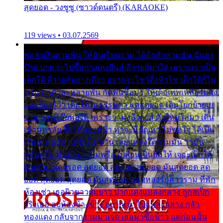
สุดยอด - วงซูซู (ซาวด์ดนตรี) (KARAOKE)
119 views • 03.07.2569
พ่อส่งเงินสามพัน ให้ฉันเรียนราม ได้อีกสักสามพัน ฉันคง
บ๊าย บาย จะไปซื้อกางเกงยีนส์ ลีวายส์มาใส่ เพราะเราเป็น
เด็กใต้ ลีวายส์อย่างเดียว อยากจะโชว์ถึงหิวโซ เด็กใต้ก็ไม่
หวั่น ตกตัวละหลายพัน กัดฟันซื้อมา ให้เด็กเทพเหลียวมอง
และต้องรู้ว่า เด็กใต้ไม่ธรรมดา แต่สุดยอด เดินโยกย้ายเย
ยวน กวนโอ๊ยพอได้ เพราะว่านุ่งลีวายส์ ตัวใหม่ใส่มา เดิน
เข้ามหาลัย จิ๊กโก๊มองหน้า ท่าจะมีปัญหา ไม่พอใจ ได้เป็น
เรื่องแน่นอน แต่ฉันไม่หวั่น เลยแหลงใต้ถามมัน ว่ามัน
พรั่นพรือ มันตอบว่าไม่พรื่อ เปลี่ยนเป็นยิ้มให้ เจอะเด็กใต้
ด้วยกัน ก็เลยรอด สุดยอด สุดยอด สุดยอด มันสุดยอด สุด
ยอด สุดยอด สุดยอด มันสุดยอด แอบหลงรักสาวราม ที่พัก
ห้องเช่า เธอผิวขาวผมยาว ปากแดงแหลงกลาง ถูกสเป็ก
จริงเธอ อยู่ห้องข้างข้าง อยากเข้าไปแหลงกลาง กลัว
ทองแดง กลับจากรามมาเจอ เธอมาซื้อข้าว แต่ก่อนนั้น