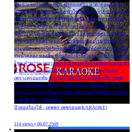
ออเซาะจนใจเบา สงสาร บัวทองเศร้า น้ำตาคลอเบ้า เฝ้า
อาลัย หนุ่มรูปหล่อหนีไกล หัวใจบัวทองระรวย บัวทองโศก
เพราะเป็นโรครักจาง ชีวิตเคว้งคว้าง เมื่อรักห่างร้างไกล
แม่ก็บอก พ่อก็สั่งจะรักใครสักครั้ง อย่าไปหวังความรวย
พลั้งไปใครจะช่วย ซื้อเปลมาไกว ให้ลูกบัวทอง เวรกรรม
ตามสนอง จึงเศร้าหมอง กลีบบัวทองต้องโรย บัวทองไม่
ตระหนัก เพราะไม่รักโคลนตม บัวทองท้องกลม เพราะลืม
ตมน้ำคลอง หลงลิ้น ที่สิ้นสัตย์ เจ้าจึงไม่ระมัด หลงกลิ่นลิ้น
โชย คำหวาน เขาวาดโรย บัวทองกลีบโรย ต้องร้อนรุม บัว
มาบานก่อนตูม ดุจไฟสุมร้อนรุมอุรา บัวทองผ่ายผอม
เพราะตรอมฤทัย ข้าวปลาไม่สนใจ ร้องไห้ลูกเดียว หยุด
โศก เสียเถิดทอง พักความเศร้าหมอง เถิดทองจ๋า ถึงใคร
เขาจะว่า ลูกเจ้าเกิดมา จะชื่อว่าไง พี่ขอเป็นเพื่อนปลอบใจ
จะตั้งชื่อให้ ว่าไอ้บังเอิญ
บัวทองร้องไห้ - เทพพร เพชรอุบล(KARAOKE)
114 views • 06.07.2569