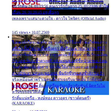
ขอรักคืน 24. 01:19:56 คนเรารักกันยาก 25. 01:23:06 หัวใจ
เถื่อน 26. 01:26:45 อยู่เพื่อลูก
เพลงเพราะเสนาะดวงใจ - ดาวใจ ไพจิตร (Official Audio)
145 views • 10.07.2569
ไม่เคยรักใครแน่หรือ อยากเชื่อถือก็ไม่กล้า ติ๋มใช่คนสวย
ตรึงใจ ติ๋มใช่งามซึ้งตรึงตรา พี่หรือจะมาหมายร่วมชีวี ก็
คนเขาลืออื้อฉาว ว่าสาวๆรุมตอมพี่ ติ๋มอยากรับรักเหมือน
กัน แต่หวั่นจะช้ำดวงฤดี กลัวแฟนของพี่ชี้หน้าด่าทอ ก็คน
ชื่อต๋อยต้อยตุ้มตุ๋ยต่าย พี่ยังลืมได้ง่ายๆเลยหนอ แค่ตัวเรา
สาวบ้านนา แสนจะซอมซ่อ ขืนรักขืนรอคงช้ำสักวัน ถ้า
จริงเหมือนคำพร่ำเฉลย พี่อย่าเฉยรีบมาหมั้น ถ้าพี่สู่ขอ
ตามธรรมเนียม ติ๋มจะเตรียมรับเกลียวสัมพันธ์ ผิดหวังไม่
หวั่นขอยอมได้เคียง
รักติ๋มแน่หรือ - หงษ์ทอง ดาวอุดร (ซาวด์ดนตรี)
(KARAOKE)