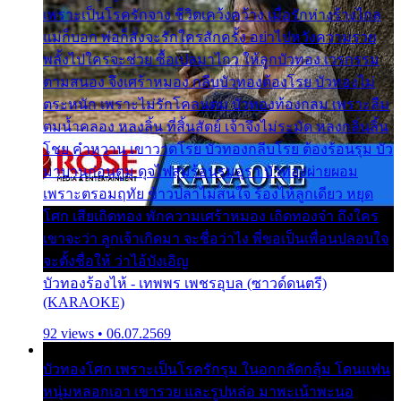
เพราะเป็นโรครักจาง ชีวิตเคว้งคว้าง เมื่อรักห่างร้างไกล
แม่ก็บอก พ่อก็สั่งจะรักใครสักครั้ง อย่าไปหวังความรวย
พลั้งไปใครจะช่วย ซื้อเปลมาไกว ให้ลูกบัวทอง เวรกรรม
ตามสนอง จึงเศร้าหมอง กลีบบัวทองต้องโรย บัวทองไม่
ตระหนัก เพราะไม่รักโคลนตม บัวทองท้องกลม เพราะลืม
ตมน้ำคลอง หลงลิ้น ที่สิ้นสัตย์ เจ้าจึงไม่ระมัด หลงกลิ่นลิ้น
โชย คำหวาน เขาวาดโรย บัวทองกลีบโรย ต้องร้อนรุม บัว
มาบานก่อนตูม ดุจไฟสุมร้อนรุมอุรา บัวทองผ่ายผอม
เพราะตรอมฤทัย ข้าวปลาไม่สนใจ ร้องไห้ลูกเดียว หยุด
โศก เสียเถิดทอง พักความเศร้าหมอง เถิดทองจ๋า ถึงใคร
เขาจะว่า ลูกเจ้าเกิดมา จะชื่อว่าไง พี่ขอเป็นเพื่อนปลอบใจ
จะตั้งชื่อให้ ว่าไอ้บังเอิญ
บัวทองร้องไห้ - เทพพร เพชรอุบล (ซาวด์ดนตรี)
(KARAOKE)
92 views • 06.07.2569
บัวทองโศก เพราะเป็นโรครักรุม ในอกกลัดกลุ้ม โดนแฟน
หนุ่มหลอกเอา เขารวย และรูปหล่อ มาพะเน้าพะนอ