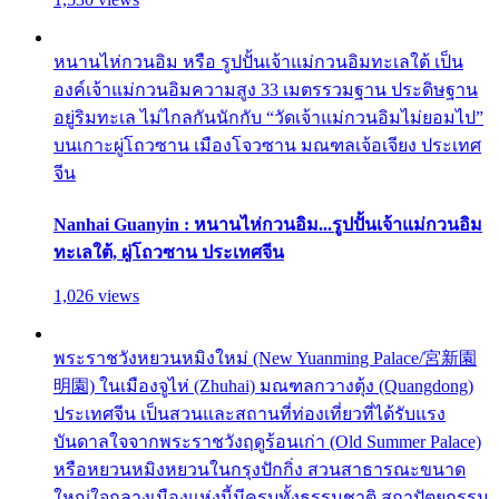
หนานไห่กวนอิม หรือ รูปปั้นเจ้าแม่กวนอิมทะเลใต้ เป็น
องค์เจ้าแม่กวนอิมความสูง 33 เมตรรวมฐาน ประดิษฐาน
อยู่ริมทะเล ไม่ไกลกันนักกับ “วัดเจ้าแม่กวนอิมไม่ยอมไป”
บนเกาะผู่โถวซาน เมืองโจวซาน มณฑลเจ้อเจียง ประเทศ
จีน
Nanhai Guanyin : หนานไห่กวนอิม...รูปปั้นเจ้าแม่กวนอิม
ทะเลใต้, ผู่โถวซาน ประเทศจีน
1,026 views
พระราชวังหยวนหมิงใหม่ (New Yuanming Palace/宮新園
明園) ในเมืองจูไห่ (Zhuhai) มณฑลกวางตุ้ง (Quangdong)
ประเทศจีน เป็นสวนและสถานที่ท่องเที่ยวที่ได้รับแรง
บันดาลใจจากพระราชวังฤดูร้อนเก่า (Old Summer Palace)
หรือหยวนหมิงหยวนในกรุงปักกิ่ง สวนสาธารณะขนาด
ใหญ่ใจกลางเมืองแห่งนี้มีครบทั้งธรรมชาติ สถาปัตยกรรม