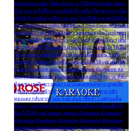
พ่อส่งเงินสามพัน ให้ฉันเรียนราม ได้อีกสักสามพัน ฉันคง
บ๊าย บาย จะไปซื้อกางเกงยีนส์ ลีวายส์มาใส่ เพราะเราเป็น
เด็กใต้ ลีวายส์อย่างเดียว อยากจะโชว์ถึงหิวโซ เด็กใต้ก็ไม่
หวั่น ตกตัวละหลายพัน กัดฟันซื้อมา ให้เด็กเทพเหลียวมอง
และต้องรู้ว่า เด็กใต้ไม่ธรรมดา แต่สุดยอด เดินโยกย้ายเย
ยวน กวนโอ๊ยพอได้ เพราะว่านุ่งลีวายส์ ตัวใหม่ใส่มา เดิน
เข้ามหาลัย จิ๊กโก๊มองหน้า ท่าจะมีปัญหา ไม่พอใจ ได้เป็น
เรื่องแน่นอน แต่ฉันไม่หวั่น เลยแหลงใต้ถามมัน ว่ามัน
พรั่นพรือ มันตอบว่าไม่พรื่อ เปลี่ยนเป็นยิ้มให้ เจอะเด็กใต้
ด้วยกัน ก็เลยรอด สุดยอด สุดยอด สุดยอด มันสุดยอด สุด
ยอด สุดยอด สุดยอด มันสุดยอด แอบหลงรักสาวราม ที่พัก
ห้องเช่า เธอผิวขาวผมยาว ปากแดงแหลงกลาง ถูกสเป็ก
จริงเธอ อยู่ห้องข้างข้าง อยากเข้าไปแหลงกลาง กลัว
ทองแดง กลับจากรามมาเจอ เธอมาซื้อข้าว แต่ก่อนนั้น
สองเรา เจอะกันครั้งใด เธอไม่เคยไยดี คราวนี้เธอยิ้มให้
ต้องให้ใส่ลีวายส์ สุดยอด สุดยอด มันสุดยอด มันสุดยอด
มันสุดยอด มันสุดยอด มันสุดยอด มันสุดยอด มันสุดยอด
มันสุดยอด มันสุดยอด มันสุดยอด มันสุดยอด มันสุดยอด