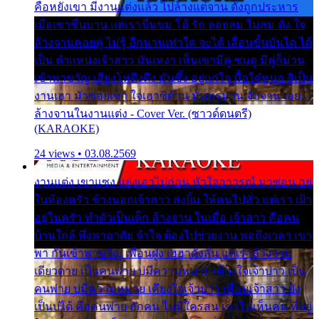
คือหยังเขา มีงานแต่งแล้ว ไปล้างแต่จาน ดั่งถูกประหาร
เมื่อเขาชื่นบาน แต่เราขื่นขม โอ้ รัก ลอยลม ไม่สม ดัง ใจ
ล้างจานคอยคู่ ไม่รู้ อีกนานเท่าใด จะได้ เลื่อนขั้นบันได ได้
เป็น ตำแหน่งเจ้าสาว มันเหงา เห็นเขามีคู่ ซมดู มีคู่ก็ม่วน
เข้าพาขวัญ เสียงโห่ตึงตึง มันซึ้ง อยู่แก่ใจ มื้อใด๋หนอ สิเป็น
งานเฮา มัวซอยเขา ใจเฮาซิด้าน มันทรมาน จับจาน เอย…
ล้างจานในงานแต่ง - Cover Ver. (ซาวด์ดนตรี)
(KARAOKE)
24 views • 03.08.2569
งานแต่ง เขาแซง แย่งเอาไปก่อน หัวใจอาวรณ์ มาซ่อน อยู่
ในห้องครัว ข้างนอกเจ้าสาว ส่งยิ้ม ให้คนไปทั่ว แต่เรา เฝ้า
อยู่ในครัว ทำตัวเป็นเด็ก ล้างจาน ในเมื่อ เจ้าสาว คือคน
บ้านใกล้ พึ่งพาอาศัย จำใจ ต้องไปช่วยงาน พอถึงเวลา เขา
พา กันเข้าพาขวัญ เพื่อนฝูง เฮฮาดังลั่น แต่เราล้างจาน
เดียวดาย เป็นคนพ่าย บ่มีความหมาย เคียงใจเจ้าบ่าว เป็น
คนพ่าย บ่มีความหมาย เคียงใจเจ้าบ่าว เพื่อนเจ้าสาว ยัง
เป็นบ่ได้ คือคนพ่าย ฮักคน ไม่มีใครสน เขาไม่เห็นคน ที่อยู่