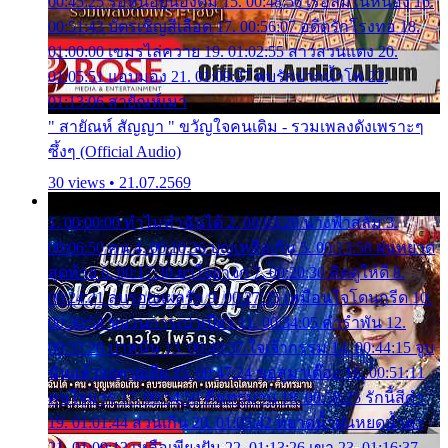
00:45:25 รอหน่อยน้องติ๋ม 15. 00:48:56 เรือล่มในหนอง 16.
00:51:43 บัตรเชิญสีเลือด 17. 00:56:07 อดีตรักโรงทอ 18.
01:00:00 เขมรไล่ควาย 19. 01:02:55 สาวสวนแตง 20.
01:05:51 แอบมอง 21. 01:09:27 พบรักปากน้ำโพ 22.
01:13:06 สายัณห์เมา
" สายัณห์ สัญญา " ขวัญใจคนเดิม - รวมเพลงดังเพราะๆ
ซึ้งๆ (Official Audio)
30 views • 21.07.2569
1. 00:00:00 ทำไมทำฉันได้ 2. 00:03:20 นางฟ้าสลัม 3.
00:06:50 คน 4. 00:10:36 บุญเหลือเกิน 5. 00:13:58 ฝนหยาด
สุดท้าย 6. 00:17:30 ยาใจยาจก 7. 00:20:30 คิดดูให้ดี 8.
00:24:21 ลบรอยแผลรัก 9. 00:27:35 เหมือนใจโดนกรีด 10.
00:30:54 ขบวนการเปาเปียว 11. 00:34:05 คำรำพัน 12.
00:37:20 ปาหนัน 13. 00:40:37 ใจเจ้ากรรม 14. 00:44:15 จูบ
ฉันแล้วจงตายเสีย 15. 00:47:24 ขอสูมาเต๊อะ 16. 00:51:11
คนใจมาร 17. 00:54:50 คืนทรมาน 18. 00:58:25 รักนี้สีดำ
19. 01:01:44 ส่วนเกิน 20. 01:05:42 หยาดน้ำฝนหยดน้ำตา
21. 01:09:13 เหลือเพียงฝัน 22. 01:13:26 เขา 23. 01:16:37