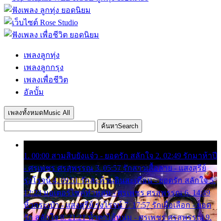
เพลงลูกทุ่ง
เพลงลูกกรุง
เพลงเพื่อชีวิต
อัลบั้ม
เพลงทั้งหมด
Music All
ค้นหา
Search
1. 00:00 สามสิบยังแจ๋ว - ยอดรัก สลักใจ 2. 02:49 รักมาห้าปี
- ศรเพชร ศรสุพรรณ 3. 05:57 รักสาวเสื้อลาย - แสงสุรีย์
รุ่งโรจน์ 4. 09:51 รักสะท้านดินสะเทือน - ยอดรัก สลักใจ 5.
12:23 มอเตอร์ไซค์ทำหล่น - ศรเพชร ศรสุพรรณ 6. 14:49
หิ้วกระเป๋า - แสงสุรีย์ รุ่งโรจน์ 7. 17:57 รักเผื่อเลือก - ยอด
รัก สลักใจ 8. 21:21 น้ำตาไอ้หนุ่ม - ศรเพชร ศรสุพรรณ 9.