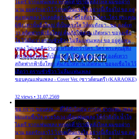
ไมตรี จากแฟนเพลง ทุกทุกที่ ปราณีหลั่งไหล ผมขอฝาก
นาม ยอดรักเอาไว้ โปรดเป็นแรงใจ อย่างนี้เรื่อยไป ขอ อยู่
คู่แฟนเพลง ไม่เคยคิดว่าเก่ง หรือดังกว่าใคร..ใคร พระคุณ
ผู้ฟัง เท่านั้นยิ่งใหญ่ ที่เป็นแรงใจ ให้ผมดังมา.. ขอ องค์เท
วา สถิตฟากฟ้ายิ่งใหญ่ คุ้มภัยให้ท่าน เถิดหนา ขอจงเชื่อ
ใจ ไว้เถิดว่า ตราบชั่วชีวา ไม่ลืมแฟนเพลง ขอ อยู่คู่แฟน
เพลง ไม่เคยคิดว่าเก่ง หรือดังกว่าใคร..ใคร พระคุณผู้ฟัง
เท่านั้นยิ่งใหญ่ ที่เป็นแรงใจ ให้ผมดังมา.. ขอ องค์เทวา
สถิตฟากฟ้ายิ่งใหญ่ คุ้มภัยให้ท่าน เถิดหนา ขอจงเชื่อใจ ไว้
เถิดว่า ตราบชั่วชีวา ไม่ลืมแฟนเพลง
ขอบคุณแฟนเพลง - Cover Ver. (ซาวด์ดนตรี) (KARAOKE)
32 views • 31.07.2569
ขอ กราบ ขอบคุณ.... ที่ได้รับไออุ่น การุณ จากแฟน เพลง
ผมแสนชื่นใจ หายวังเวง เมื่อแฟนเพลง ให้กำลังใจ น้ำใจ
ไมตรี จากแฟนเพลง ทุกทุกที่ ปราณีหลั่งไหล ผมขอฝาก
นาม ยอดรักเอาไว้ โปรดเป็นแรงใจ อย่างนี้เรื่อยไป ขอ อยู่