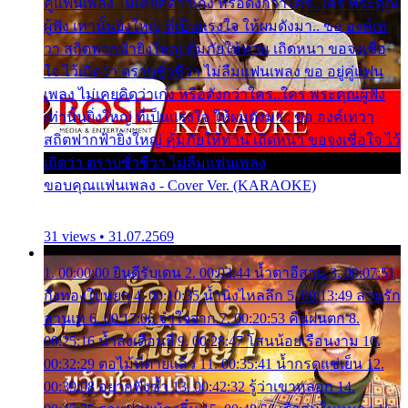
คู่แฟนเพลง ไม่เคยคิดว่าเก่ง หรือดังกว่าใคร..ใคร พระคุณ
ผู้ฟัง เท่านั้นยิ่งใหญ่ ที่เป็นแรงใจ ให้ผมดังมา.. ขอ องค์เท
วา สถิตฟากฟ้ายิ่งใหญ่ คุ้มภัยให้ท่าน เถิดหนา ขอจงเชื่อ
ใจ ไว้เถิดว่า ตราบชั่วชีวา ไม่ลืมแฟนเพลง ขอ อยู่คู่แฟน
เพลง ไม่เคยคิดว่าเก่ง หรือดังกว่าใคร..ใคร พระคุณผู้ฟัง
เท่านั้นยิ่งใหญ่ ที่เป็นแรงใจ ให้ผมดังมา.. ขอ องค์เทวา
สถิตฟากฟ้ายิ่งใหญ่ คุ้มภัยให้ท่าน เถิดหนา ขอจงเชื่อใจ ไว้
เถิดว่า ตราบชั่วชีวา ไม่ลืมแฟนเพลง
ขอบคุณแฟนเพลง - Cover Ver. (KARAOKE)
31 views • 31.07.2569
1. 00:00:00 ยินดีรับเดน 2. 00:03:44 น้ำตาอีสาน 3. 00:07:51
กิ่งทองใบหยก 4. 00:10:35 น้ำนิ่งไหลลึก 5. 00:13:49 ลานรัก
ลานเท 6. 00:17:06 จำใจจาก 7. 00:20:53 คืนฝนตก 8.
00:25:16 น้ำลงเดือนยี่ 9. 00:28:47 โสนน้อยเรือนงาม 10.
00:32:29 ตอไม้ที่ตายแล้ว 11. 00:35:41 น้ำกรดแช่เย็น 12.
00:39:08 อยากฟังซ้ำ 13. 00:42:32 รู้ว่าเขาหลอก 14.