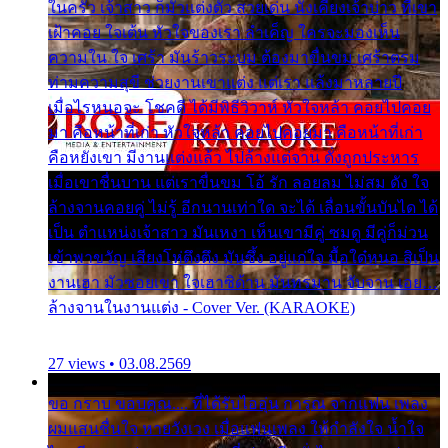
ในครัว เจ้าสาว ก็มัวแต่งตัว สวยเด่น นั่งเคียงเจ้าบ่าว ที่เขา
เฝ้าคอย ใจเต้น หัวใจของเรา ลำเค็ญ ใครจะมองเห็น
ความใน ใจ เศร้า มันร้าวระบม ต้องมาขื่นขม เศร้าตรม
ท่ามความสุขี ช่วยงานเขาแต่ง แต่เรา แล้งมาหลายปี
เมื่อไรหนอจะ โชคดี ได้มีพิธีวิวาห์ หัวใจหล้า คอยไปคอย
มา คือหน้าที่เก่า หัวใจหล้า คอยไปคอยมา คือหน้าที่เก่า
คือหยังเขา มีงานแต่งแล้ว ไปล้างแต่จาน ดั่งถูกประหาร
เมื่อเขาชื่นบาน แต่เราขื่นขม โอ้ รัก ลอยลม ไม่สม ดัง ใจ
ล้างจานคอยคู่ ไม่รู้ อีกนานเท่าใด จะได้ เลื่อนขั้นบันได ได้
เป็น ตำแหน่งเจ้าสาว มันเหงา เห็นเขามีคู่ ซมดู มีคู่ก็ม่วน
เข้าพาขวัญ เสียงโห่ตึงตึง มันซึ้ง อยู่แก่ใจ มื้อใด๋หนอ สิเป็น
งานเฮา มัวซอยเขา ใจเฮาซิด้าน มันทรมาน จับจาน เอย…
ล้างจานในงานแต่ง - Cover Ver. (KARAOKE)
27 views • 03.08.2569
ขอ กราบ ขอบคุณ.... ที่ได้รับไออุ่น การุณ จากแฟน เพลง
ผมแสนชื่นใจ หายวังเวง เมื่อแฟนเพลง ให้กำลังใจ น้ำใจ