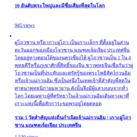
10 อันดับพระใหญ่และมีชื่อเสียงที่สุดในโลก
945 views
ผู่โถวซาน หรือ เกาะผู่โถว เป็นเกาะเล็กๆ ที่ตั้งอยู่ในส่วน
ตะวันออกของเมืองโจวซาน มณฑลเจ้อเจียง ประเทศจีน
โดยอยู่ทางตอนใต้ของนครเซี่ยงไฮ้ ผู่โถวซานเป็น 1 ใน 4
พุทธคีรีหรือภูเขาศักดิ์สิทธิ์ของจีน ชาวพุทธจีนเชื่อกันว่าผู่
โถวซานเป็นที่ประทับและตรัสรู้ของพระโพธิสัตว์กวนอิม
หรือเจ้าแม่กวนอิม ซึ่งเป็นหนึ่งในเทพเจ้าที่สำคัญที่สุดใน
ศาสนาพุทธนิกายมหายาน ดังนั้นจึงมีผู้แสวงบุญจากทั่ว
โลก โดยเฉพาะผู้ที่ศรัทธาในเจ้าแม่กวนอิมเดินทางมาที่
เกาะแห่งนี้เพื่อสักการะขอพรอยู่โดยตลอด
รวม 5 วัดสำคัญแห่งถิ่นกำเนิดเจ้าแม่กวนอิม | เกาะผู่โถว
ซาน มณฑลเจ้อเจียง ประเทศจีน
1,530 views