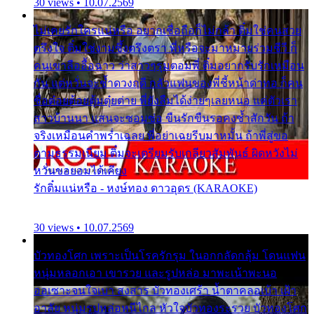
30 views • 10.07.2569
ไม่เคยรักใครแน่หรือ อยากเชื่อถือก็ไม่กล้า ติ๋มใช่คนสวย
ตรึงใจ ติ๋มใช่งามซึ้งตรึงตรา พี่หรือจะมาหมายร่วมชีวี ก็
คนเขาลืออื้อฉาว ว่าสาวๆรุมตอมพี่ ติ๋มอยากรับรักเหมือน
กัน แต่หวั่นจะช้ำดวงฤดี กลัวแฟนของพี่ชี้หน้าด่าทอ ก็คน
ชื่อต๋อยต้อยตุ้มตุ๋ยต่าย พี่ยังลืมได้ง่ายๆเลยหนอ แค่ตัวเรา
สาวบ้านนา แสนจะซอมซ่อ ขืนรักขืนรอคงช้ำสักวัน ถ้า
จริงเหมือนคำพร่ำเฉลย พี่อย่าเฉยรีบมาหมั้น ถ้าพี่สู่ขอ
ตามธรรมเนียม ติ๋มจะเตรียมรับเกลียวสัมพันธ์ ผิดหวังไม่
หวั่นขอยอมได้เคียง
รักติ๋มแน่หรือ - หงษ์ทอง ดาวอุดร (KARAOKE)
30 views • 10.07.2569
บัวทองโศก เพราะเป็นโรครักรุม ในอกกลัดกลุ้ม โดนแฟน
หนุ่มหลอกเอา เขารวย และรูปหล่อ มาพะเน้าพะนอ
ออเซาะจนใจเบา สงสาร บัวทองเศร้า น้ำตาคลอเบ้า เฝ้า
อาลัย หนุ่มรูปหล่อหนีไกล หัวใจบัวทองระรวย บัวทองโศก