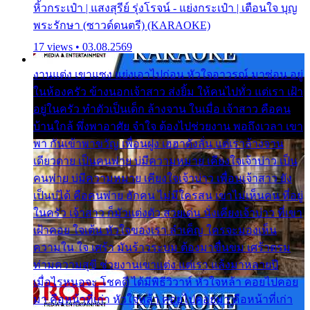
หิ้วกระเป๋า | แสงสุรีย์ รุ่งโรจน์ - แย่งกระเป๋า | เตือนใจ บุญ
พระรักษา (ซาวด์ดนตรี) (KARAOKE)
17 views • 03.08.2569
งานแต่ง เขาแซง แย่งเอาไปก่อน หัวใจอาวรณ์ มาซ่อน อยู่
ในห้องครัว ข้างนอกเจ้าสาว ส่งยิ้ม ให้คนไปทั่ว แต่เรา เฝ้า
อยู่ในครัว ทำตัวเป็นเด็ก ล้างจาน ในเมื่อ เจ้าสาว คือคน
บ้านใกล้ พึ่งพาอาศัย จำใจ ต้องไปช่วยงาน พอถึงเวลา เขา
พา กันเข้าพาขวัญ เพื่อนฝูง เฮฮาดังลั่น แต่เราล้างจาน
เดียวดาย เป็นคนพ่าย บ่มีความหมาย เคียงใจเจ้าบ่าว เป็น
คนพ่าย บ่มีความหมาย เคียงใจเจ้าบ่าว เพื่อนเจ้าสาว ยัง
เป็นบ่ได้ คือคนพ่าย ฮักคน ไม่มีใครสน เขาไม่เห็นคน ที่อยู่
ในครัว เจ้าสาว ก็มัวแต่งตัว สวยเด่น นั่งเคียงเจ้าบ่าว ที่เขา
เฝ้าคอย ใจเต้น หัวใจของเรา ลำเค็ญ ใครจะมองเห็น
ความใน ใจ เศร้า มันร้าวระบม ต้องมาขื่นขม เศร้าตรม
ท่ามความสุขี ช่วยงานเขาแต่ง แต่เรา แล้งมาหลายปี
เมื่อไรหนอจะ โชคดี ได้มีพิธีวิวาห์ หัวใจหล้า คอยไปคอย
มา คือหน้าที่เก่า หัวใจหล้า คอยไปคอยมา คือหน้าที่เก่า