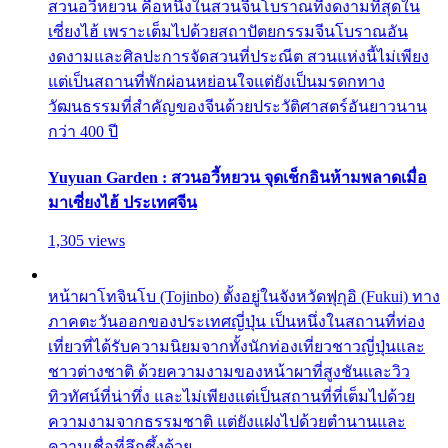
สวนอวี้หยวน คือหนึ่งในสวนจีนโบราณที่งดงามที่สุดใน
เซี่ยงไฮ้ เพราะเต็มไปด้วยสถาปัตยกรรมจีนโบราณอัน
งดงามและศิลปะการจัดสวนที่ประณีต สวนแห่งนี้ไม่เพียง
แต่เป็นสถานที่พักผ่อนหย่อนใจแต่ยังเป็นมรดกทาง
วัฒนธรรมที่สำคัญของจีนด้วยประวัติศาสตร์อันยาวนาน
กว่า 400 ปี
Yuyuan Garden : สวนอวี้หยวน จุดเช็กอินห้ามพลาดเมื่อ
มาเซี่ยงไฮ้ ประเทศจีน
1,305 views
หน้าผาโทจินโบ (Tojinbo) ตั้งอยู่ในจังหวัดฟุกุอิ (Fukui) ทาง
ภาคตะวันออกของประเทศญี่ปุ่น เป็นหนึ่งในสถานที่ท่อง
เที่ยวที่ได้รับความนิยมจากทั้งนักท่องเที่ยวชาวญี่ปุ่นและ
ชาวต่างชาติ ด้วยความงามของหน้าผาที่สูงชันและวิว
ทิวทัศน์ที่น่าทึ่ง และไม่เพียงแต่เป็นสถานที่ที่เต็มไปด้วย
ความงามจากธรรมชาติ แต่ยังแฝงไปด้วยตำนานและ
ความเชื่อที่ลึกซึ้งด้วย