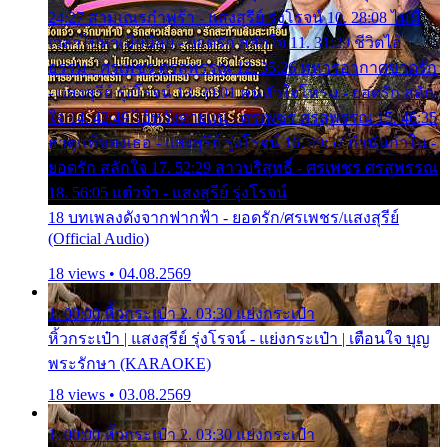
24:27 สามเณรกำพร้า - แสงสุรีย์ รุ่งโรจน์ 10. 28:08 ไม่มี
เวลาไปหาเมียน้อย - ยอดรัก สลักใจ 11. 31:29 ชีวิตไอ้
ธรรม - ศรเพชร ศรสุพรรณ 12. 35:26 ทหารอากาศขาดรัก
- แสงสุรีย์ รุ่งโรจน์ 13. 39:01 คนหัวใจโทรม - ยอดรัก สลัก
ใจ 14. 42:49 ไอ้หวังตายแน่ - ศรเพชร ศรสุพรรณ 15. 46:35
ธาตุแท้ของเธอ - แสงสุรีย์ รุ่งโรจน์ 16. 49:57 กำนันกำใน -
ยอดรัก สลักใจ 17. 52:29 สาวบริสุทธิ์ - ศรเพชร ศรสุพรรณ
18. 56:05 แต๋วจ๋า - แสงสุรีย์ รุ่งโรจน์
18 บทเพลงดังจากฟากฟ้า - ยอดรัก/ศรเพชร/แสงสุรีย์
(Official Audio)
18 views • 04.08.2569
1. 00:00 หิ้วกระเป๋า 2. 03:30 แย่งกระเป๋า
หิ้วกระเป๋า | แสงสุรีย์ รุ่งโรจน์ - แย่งกระเป๋า | เตือนใจ บุญ
พระรักษา (KARAOKE)
18 views • 03.08.2569
1. 00:00 หิ้วกระเป๋า 2. 03:30 แย่งกระเป๋า