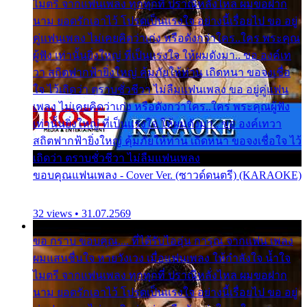
ไมตรี จากแฟนเพลง ทุกทุกที่ ปราณีหลั่งไหล ผมขอฝาก
นาม ยอดรักเอาไว้ โปรดเป็นแรงใจ อย่างนี้เรื่อยไป ขอ อยู่
คู่แฟนเพลง ไม่เคยคิดว่าเก่ง หรือดังกว่าใคร..ใคร พระคุณ
ผู้ฟัง เท่านั้นยิ่งใหญ่ ที่เป็นแรงใจ ให้ผมดังมา.. ขอ องค์เท
วา สถิตฟากฟ้ายิ่งใหญ่ คุ้มภัยให้ท่าน เถิดหนา ขอจงเชื่อ
ใจ ไว้เถิดว่า ตราบชั่วชีวา ไม่ลืมแฟนเพลง ขอ อยู่คู่แฟน
เพลง ไม่เคยคิดว่าเก่ง หรือดังกว่าใคร..ใคร พระคุณผู้ฟัง
เท่านั้นยิ่งใหญ่ ที่เป็นแรงใจ ให้ผมดังมา.. ขอ องค์เทวา
สถิตฟากฟ้ายิ่งใหญ่ คุ้มภัยให้ท่าน เถิดหนา ขอจงเชื่อใจ ไว้
เถิดว่า ตราบชั่วชีวา ไม่ลืมแฟนเพลง
ขอบคุณแฟนเพลง - Cover Ver. (ซาวด์ดนตรี) (KARAOKE)
32 views • 31.07.2569
ขอ กราบ ขอบคุณ.... ที่ได้รับไออุ่น การุณ จากแฟน เพลง
ผมแสนชื่นใจ หายวังเวง เมื่อแฟนเพลง ให้กำลังใจ น้ำใจ
ไมตรี จากแฟนเพลง ทุกทุกที่ ปราณีหลั่งไหล ผมขอฝาก
นาม ยอดรักเอาไว้ โปรดเป็นแรงใจ อย่างนี้เรื่อยไป ขอ อยู่