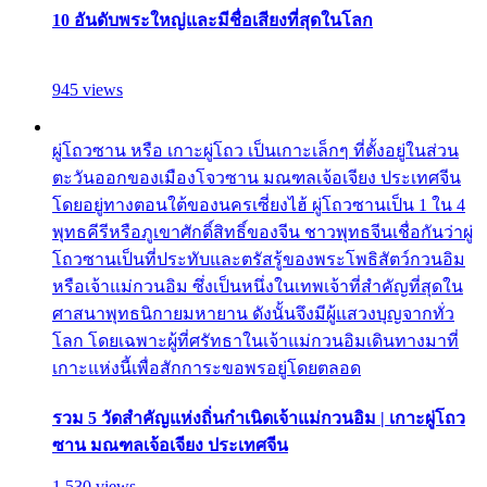
10 อันดับพระใหญ่และมีชื่อเสียงที่สุดในโลก
945 views
ผู่โถวซาน หรือ เกาะผู่โถว เป็นเกาะเล็กๆ ที่ตั้งอยู่ในส่วน
ตะวันออกของเมืองโจวซาน มณฑลเจ้อเจียง ประเทศจีน
โดยอยู่ทางตอนใต้ของนครเซี่ยงไฮ้ ผู่โถวซานเป็น 1 ใน 4
พุทธคีรีหรือภูเขาศักดิ์สิทธิ์ของจีน ชาวพุทธจีนเชื่อกันว่าผู่
โถวซานเป็นที่ประทับและตรัสรู้ของพระโพธิสัตว์กวนอิม
หรือเจ้าแม่กวนอิม ซึ่งเป็นหนึ่งในเทพเจ้าที่สำคัญที่สุดใน
ศาสนาพุทธนิกายมหายาน ดังนั้นจึงมีผู้แสวงบุญจากทั่ว
โลก โดยเฉพาะผู้ที่ศรัทธาในเจ้าแม่กวนอิมเดินทางมาที่
เกาะแห่งนี้เพื่อสักการะขอพรอยู่โดยตลอด
รวม 5 วัดสำคัญแห่งถิ่นกำเนิดเจ้าแม่กวนอิม | เกาะผู่โถว
ซาน มณฑลเจ้อเจียง ประเทศจีน
1,530 views