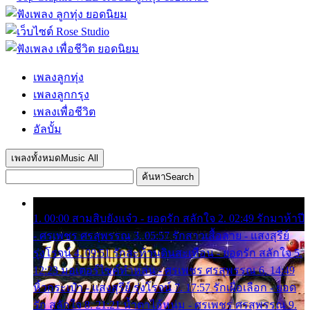
เพลงลูกทุ่ง
เพลงลูกกรุง
เพลงเพื่อชีวิต
อัลบั้ม
เพลงทั้งหมด
Music All
ค้นหา
Search
1. 00:00 สามสิบยังแจ๋ว - ยอดรัก สลักใจ 2. 02:49 รักมาห้าปี
- ศรเพชร ศรสุพรรณ 3. 05:57 รักสาวเสื้อลาย - แสงสุรีย์
รุ่งโรจน์ 4. 09:51 รักสะท้านดินสะเทือน - ยอดรัก สลักใจ 5.
12:23 มอเตอร์ไซค์ทำหล่น - ศรเพชร ศรสุพรรณ 6. 14:49
หิ้วกระเป๋า - แสงสุรีย์ รุ่งโรจน์ 7. 17:57 รักเผื่อเลือก - ยอด
รัก สลักใจ 8. 21:21 น้ำตาไอ้หนุ่ม - ศรเพชร ศรสุพรรณ 9.