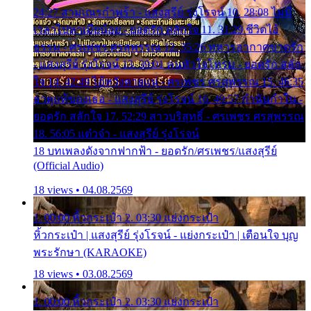
24:27 สามเณรกำพร้า - แสงสุรีย์ รุ่งโรจน์ 10. 28:08 ไม่มี
เวลาไปหาเมียน้อย - ยอดรัก สลักใจ 11. 31:29 ชีวิตไอ้
ธรรม - ศรเพชร ศรสุพรรณ 12. 35:26 ทหารอากาศขาดรัก
- แสงสุรีย์ รุ่งโรจน์ 13. 39:01 คนหัวใจโทรม - ยอดรัก สลัก
ใจ 14. 42:49 ไอ้หวังตายแน่ - ศรเพชร ศรสุพรรณ 15. 46:35
ธาตุแท้ของเธอ - แสงสุรีย์ รุ่งโรจน์ 16. 49:57 กำนันกำใน -
ยอดรัก สลักใจ 17. 52:29 สาวบริสุทธิ์ - ศรเพชร ศรสุพรรณ
18. 56:05 แต๋วจ๋า - แสงสุรีย์ รุ่งโรจน์
18 บทเพลงดังจากฟากฟ้า - ยอดรัก/ศรเพชร/แสงสุรีย์
(Official Audio)
18 views • 04.08.2569
1. 00:00 หิ้วกระเป๋า 2. 03:30 แย่งกระเป๋า
หิ้วกระเป๋า | แสงสุรีย์ รุ่งโรจน์ - แย่งกระเป๋า | เตือนใจ บุญ
พระรักษา (KARAOKE)
18 views • 03.08.2569
1. 00:00 หิ้วกระเป๋า 2. 03:30 แย่งกระเป๋า