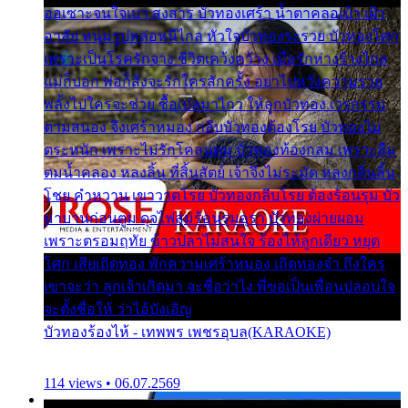
ออเซาะจนใจเบา สงสาร บัวทองเศร้า น้ำตาคลอเบ้า เฝ้า
อาลัย หนุ่มรูปหล่อหนีไกล หัวใจบัวทองระรวย บัวทองโศก
เพราะเป็นโรครักจาง ชีวิตเคว้งคว้าง เมื่อรักห่างร้างไกล
แม่ก็บอก พ่อก็สั่งจะรักใครสักครั้ง อย่าไปหวังความรวย
พลั้งไปใครจะช่วย ซื้อเปลมาไกว ให้ลูกบัวทอง เวรกรรม
ตามสนอง จึงเศร้าหมอง กลีบบัวทองต้องโรย บัวทองไม่
ตระหนัก เพราะไม่รักโคลนตม บัวทองท้องกลม เพราะลืม
ตมน้ำคลอง หลงลิ้น ที่สิ้นสัตย์ เจ้าจึงไม่ระมัด หลงกลิ่นลิ้น
โชย คำหวาน เขาวาดโรย บัวทองกลีบโรย ต้องร้อนรุม บัว
มาบานก่อนตูม ดุจไฟสุมร้อนรุมอุรา บัวทองผ่ายผอม
เพราะตรอมฤทัย ข้าวปลาไม่สนใจ ร้องไห้ลูกเดียว หยุด
โศก เสียเถิดทอง พักความเศร้าหมอง เถิดทองจ๋า ถึงใคร
เขาจะว่า ลูกเจ้าเกิดมา จะชื่อว่าไง พี่ขอเป็นเพื่อนปลอบใจ
จะตั้งชื่อให้ ว่าไอ้บังเอิญ
บัวทองร้องไห้ - เทพพร เพชรอุบล(KARAOKE)
114 views • 06.07.2569