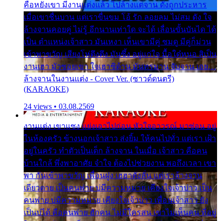
คือหยังเขา มีงานแต่งแล้ว ไปล้างแต่จาน ดั่งถูกประหาร
เมื่อเขาชื่นบาน แต่เราขื่นขม โอ้ รัก ลอยลม ไม่สม ดัง ใจ
ล้างจานคอยคู่ ไม่รู้ อีกนานเท่าใด จะได้ เลื่อนขั้นบันได ได้
เป็น ตำแหน่งเจ้าสาว มันเหงา เห็นเขามีคู่ ซมดู มีคู่ก็ม่วน
เข้าพาขวัญ เสียงโห่ตึงตึง มันซึ้ง อยู่แก่ใจ มื้อใด๋หนอ สิเป็น
งานเฮา มัวซอยเขา ใจเฮาซิด้าน มันทรมาน จับจาน เอย…
ล้างจานในงานแต่ง - Cover Ver. (ซาวด์ดนตรี)
(KARAOKE)
24 views • 03.08.2569
งานแต่ง เขาแซง แย่งเอาไปก่อน หัวใจอาวรณ์ มาซ่อน อยู่
ในห้องครัว ข้างนอกเจ้าสาว ส่งยิ้ม ให้คนไปทั่ว แต่เรา เฝ้า
อยู่ในครัว ทำตัวเป็นเด็ก ล้างจาน ในเมื่อ เจ้าสาว คือคน
บ้านใกล้ พึ่งพาอาศัย จำใจ ต้องไปช่วยงาน พอถึงเวลา เขา
พา กันเข้าพาขวัญ เพื่อนฝูง เฮฮาดังลั่น แต่เราล้างจาน
เดียวดาย เป็นคนพ่าย บ่มีความหมาย เคียงใจเจ้าบ่าว เป็น
คนพ่าย บ่มีความหมาย เคียงใจเจ้าบ่าว เพื่อนเจ้าสาว ยัง
เป็นบ่ได้ คือคนพ่าย ฮักคน ไม่มีใครสน เขาไม่เห็นคน ที่อยู่