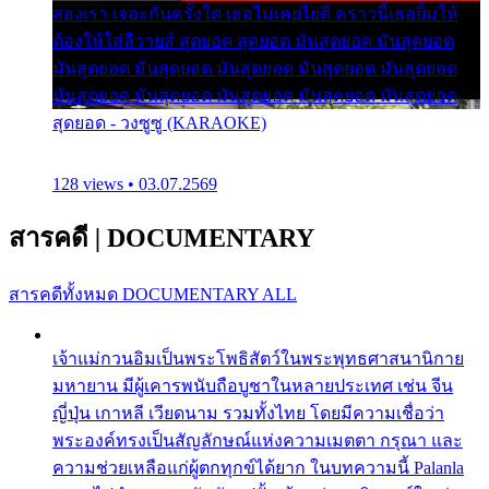
สองเรา เจอะกันครั้งใด เธอไม่เคยไยดี คราวนี้เธอยิ้มให้
ต้องให้ใส่ลีวายส์ สุดยอด สุดยอด มันสุดยอด มันสุดยอด
มันสุดยอด มันสุดยอด มันสุดยอด มันสุดยอด มันสุดยอด
มันสุดยอด มันสุดยอด มันสุดยอด มันสุดยอด มันสุดยอด
สุดยอด - วงซูซู (KARAOKE)
128 views • 03.07.2569
สารคดี
|
DOCUMENTARY
สารคดีทั้งหมด
DOCUMENTARY ALL
เจ้าแม่กวนอิมเป็นพระโพธิสัตว์ในพระพุทธศาสนานิกาย
มหายาน มีผู้เคารพนับถือบูชาในหลายประเทศ เช่น จีน
ญี่ปุ่น เกาหลี เวียดนาม รวมทั้งไทย โดยมีความเชื่อว่า
พระองค์ทรงเป็นสัญลักษณ์แห่งความเมตตา กรุณา และ
ความช่วยเหลือแก่ผู้ตกทุกข์ได้ยาก ในบทความนี้ Palanla