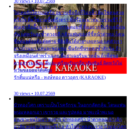
30 views • 10.07.2569
ไม่เคยรักใครแน่หรือ อยากเชื่อถือก็ไม่กล้า ติ๋มใช่คนสวย
ตรึงใจ ติ๋มใช่งามซึ้งตรึงตรา พี่หรือจะมาหมายร่วมชีวี ก็
คนเขาลืออื้อฉาว ว่าสาวๆรุมตอมพี่ ติ๋มอยากรับรักเหมือน
กัน แต่หวั่นจะช้ำดวงฤดี กลัวแฟนของพี่ชี้หน้าด่าทอ ก็คน
ชื่อต๋อยต้อยตุ้มตุ๋ยต่าย พี่ยังลืมได้ง่ายๆเลยหนอ แค่ตัวเรา
สาวบ้านนา แสนจะซอมซ่อ ขืนรักขืนรอคงช้ำสักวัน ถ้า
จริงเหมือนคำพร่ำเฉลย พี่อย่าเฉยรีบมาหมั้น ถ้าพี่สู่ขอ
ตามธรรมเนียม ติ๋มจะเตรียมรับเกลียวสัมพันธ์ ผิดหวังไม่
หวั่นขอยอมได้เคียง
รักติ๋มแน่หรือ - หงษ์ทอง ดาวอุดร (KARAOKE)
30 views • 10.07.2569
บัวทองโศก เพราะเป็นโรครักรุม ในอกกลัดกลุ้ม โดนแฟน
หนุ่มหลอกเอา เขารวย และรูปหล่อ มาพะเน้าพะนอ
ออเซาะจนใจเบา สงสาร บัวทองเศร้า น้ำตาคลอเบ้า เฝ้า
อาลัย หนุ่มรูปหล่อหนีไกล หัวใจบัวทองระรวย บัวทองโศก