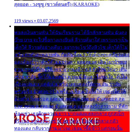
สุดยอด - วงซูซู (ซาวด์ดนตรี) (KARAOKE)
119 views • 03.07.2569
พ่อส่งเงินสามพัน ให้ฉันเรียนราม ได้อีกสักสามพัน ฉันคง
บ๊าย บาย จะไปซื้อกางเกงยีนส์ ลีวายส์มาใส่ เพราะเราเป็น
เด็กใต้ ลีวายส์อย่างเดียว อยากจะโชว์ถึงหิวโซ เด็กใต้ก็ไม่
หวั่น ตกตัวละหลายพัน กัดฟันซื้อมา ให้เด็กเทพเหลียวมอง
และต้องรู้ว่า เด็กใต้ไม่ธรรมดา แต่สุดยอด เดินโยกย้ายเย
ยวน กวนโอ๊ยพอได้ เพราะว่านุ่งลีวายส์ ตัวใหม่ใส่มา เดิน
เข้ามหาลัย จิ๊กโก๊มองหน้า ท่าจะมีปัญหา ไม่พอใจ ได้เป็น
เรื่องแน่นอน แต่ฉันไม่หวั่น เลยแหลงใต้ถามมัน ว่ามัน
พรั่นพรือ มันตอบว่าไม่พรื่อ เปลี่ยนเป็นยิ้มให้ เจอะเด็กใต้
ด้วยกัน ก็เลยรอด สุดยอด สุดยอด สุดยอด มันสุดยอด สุด
ยอด สุดยอด สุดยอด มันสุดยอด แอบหลงรักสาวราม ที่พัก
ห้องเช่า เธอผิวขาวผมยาว ปากแดงแหลงกลาง ถูกสเป็ก
จริงเธอ อยู่ห้องข้างข้าง อยากเข้าไปแหลงกลาง กลัว
ทองแดง กลับจากรามมาเจอ เธอมาซื้อข้าว แต่ก่อนนั้น