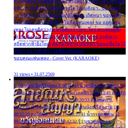
คู่แฟนเพลง ไม่เคยคิดว่าเก่ง หรือดังกว่าใคร..ใคร พระคุณ
ผู้ฟัง เท่านั้นยิ่งใหญ่ ที่เป็นแรงใจ ให้ผมดังมา.. ขอ องค์เท
วา สถิตฟากฟ้ายิ่งใหญ่ คุ้มภัยให้ท่าน เถิดหนา ขอจงเชื่อ
ใจ ไว้เถิดว่า ตราบชั่วชีวา ไม่ลืมแฟนเพลง ขอ อยู่คู่แฟน
เพลง ไม่เคยคิดว่าเก่ง หรือดังกว่าใคร..ใคร พระคุณผู้ฟัง
เท่านั้นยิ่งใหญ่ ที่เป็นแรงใจ ให้ผมดังมา.. ขอ องค์เทวา
สถิตฟากฟ้ายิ่งใหญ่ คุ้มภัยให้ท่าน เถิดหนา ขอจงเชื่อใจ ไว้
เถิดว่า ตราบชั่วชีวา ไม่ลืมแฟนเพลง
ขอบคุณแฟนเพลง - Cover Ver. (KARAOKE)
31 views • 31.07.2569
1. 00:00:00 ยินดีรับเดน 2. 00:03:44 น้ำตาอีสาน 3. 00:07:51
กิ่งทองใบหยก 4. 00:10:35 น้ำนิ่งไหลลึก 5. 00:13:49 ลานรัก
ลานเท 6. 00:17:06 จำใจจาก 7. 00:20:53 คืนฝนตก 8.
00:25:16 น้ำลงเดือนยี่ 9. 00:28:47 โสนน้อยเรือนงาม 10.
00:32:29 ตอไม้ที่ตายแล้ว 11. 00:35:41 น้ำกรดแช่เย็น 12.
00:39:08 อยากฟังซ้ำ 13. 00:42:32 รู้ว่าเขาหลอก 14.