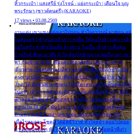
หิ้วกระเป๋า | แสงสุรีย์ รุ่งโรจน์ - แย่งกระเป๋า | เตือนใจ บุญ
พระรักษา (ซาวด์ดนตรี) (KARAOKE)
17 views • 03.08.2569
งานแต่ง เขาแซง แย่งเอาไปก่อน หัวใจอาวรณ์ มาซ่อน อยู่
ในห้องครัว ข้างนอกเจ้าสาว ส่งยิ้ม ให้คนไปทั่ว แต่เรา เฝ้า
อยู่ในครัว ทำตัวเป็นเด็ก ล้างจาน ในเมื่อ เจ้าสาว คือคน
บ้านใกล้ พึ่งพาอาศัย จำใจ ต้องไปช่วยงาน พอถึงเวลา เขา
พา กันเข้าพาขวัญ เพื่อนฝูง เฮฮาดังลั่น แต่เราล้างจาน
เดียวดาย เป็นคนพ่าย บ่มีความหมาย เคียงใจเจ้าบ่าว เป็น
คนพ่าย บ่มีความหมาย เคียงใจเจ้าบ่าว เพื่อนเจ้าสาว ยัง
เป็นบ่ได้ คือคนพ่าย ฮักคน ไม่มีใครสน เขาไม่เห็นคน ที่อยู่
ในครัว เจ้าสาว ก็มัวแต่งตัว สวยเด่น นั่งเคียงเจ้าบ่าว ที่เขา
เฝ้าคอย ใจเต้น หัวใจของเรา ลำเค็ญ ใครจะมองเห็น
ความใน ใจ เศร้า มันร้าวระบม ต้องมาขื่นขม เศร้าตรม
ท่ามความสุขี ช่วยงานเขาแต่ง แต่เรา แล้งมาหลายปี
เมื่อไรหนอจะ โชคดี ได้มีพิธีวิวาห์ หัวใจหล้า คอยไปคอย
มา คือหน้าที่เก่า หัวใจหล้า คอยไปคอยมา คือหน้าที่เก่า