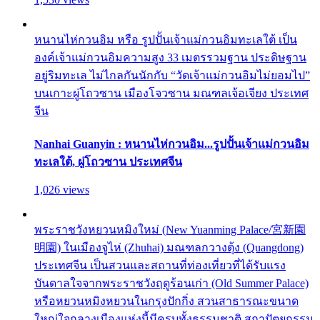
หนานไห่กวนอิม หรือ รูปปั้นเจ้าแม่กวนอิมทะเลใต้ เป็น
องค์เจ้าแม่กวนอิมความสูง 33 เมตรรวมฐาน ประดิษฐาน
อยู่ริมทะเล ไม่ไกลกันนักกับ “วัดเจ้าแม่กวนอิมไม่ยอมไป”
บนเกาะผู่โถวซาน เมืองโจวซาน มณฑลเจ้อเจียง ประเทศ
จีน
Nanhai Guanyin : หนานไห่กวนอิม...รูปปั้นเจ้าแม่กวนอิม
ทะเลใต้, ผู่โถวซาน ประเทศจีน
1,026 views
พระราชวังหยวนหมิงใหม่ (New Yuanming Palace/宮新園
明園) ในเมืองจูไห่ (Zhuhai) มณฑลกวางตุ้ง (Quangdong)
ประเทศจีน เป็นสวนและสถานที่ท่องเที่ยวที่ได้รับแรง
บันดาลใจจากพระราชวังฤดูร้อนเก่า (Old Summer Palace)
หรือหยวนหมิงหยวนในกรุงปักกิ่ง สวนสาธารณะขนาด
ใหญ่ใจกลางเมืองแห่งนี้มีครบทั้งธรรมชาติ สถาปัตยกรรม