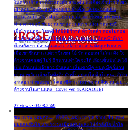
ในครัว เจ้าสาว ก็มัวแต่งตัว สวยเด่น นั่งเคียงเจ้าบ่าว ที่เขา
เฝ้าคอย ใจเต้น หัวใจของเรา ลำเค็ญ ใครจะมองเห็น
ความใน ใจ เศร้า มันร้าวระบม ต้องมาขื่นขม เศร้าตรม
ท่ามความสุขี ช่วยงานเขาแต่ง แต่เรา แล้งมาหลายปี
เมื่อไรหนอจะ โชคดี ได้มีพิธีวิวาห์ หัวใจหล้า คอยไปคอย
มา คือหน้าที่เก่า หัวใจหล้า คอยไปคอยมา คือหน้าที่เก่า
คือหยังเขา มีงานแต่งแล้ว ไปล้างแต่จาน ดั่งถูกประหาร
เมื่อเขาชื่นบาน แต่เราขื่นขม โอ้ รัก ลอยลม ไม่สม ดัง ใจ
ล้างจานคอยคู่ ไม่รู้ อีกนานเท่าใด จะได้ เลื่อนขั้นบันได ได้
เป็น ตำแหน่งเจ้าสาว มันเหงา เห็นเขามีคู่ ซมดู มีคู่ก็ม่วน
เข้าพาขวัญ เสียงโห่ตึงตึง มันซึ้ง อยู่แก่ใจ มื้อใด๋หนอ สิเป็น
งานเฮา มัวซอยเขา ใจเฮาซิด้าน มันทรมาน จับจาน เอย…
ล้างจานในงานแต่ง - Cover Ver. (KARAOKE)
27 views • 03.08.2569
ขอ กราบ ขอบคุณ.... ที่ได้รับไออุ่น การุณ จากแฟน เพลง
ผมแสนชื่นใจ หายวังเวง เมื่อแฟนเพลง ให้กำลังใจ น้ำใจ