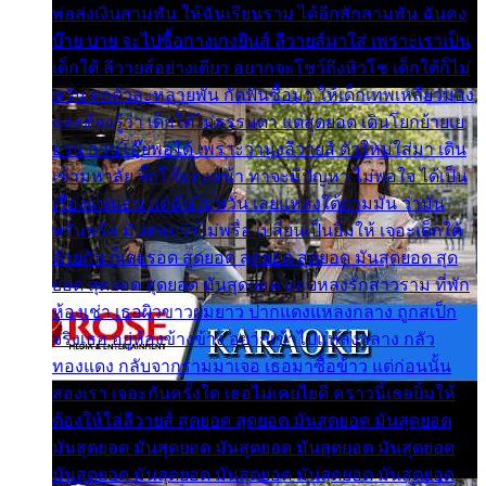
พ่อส่งเงินสามพัน ให้ฉันเรียนราม ได้อีกสักสามพัน ฉันคง
บ๊าย บาย จะไปซื้อกางเกงยีนส์ ลีวายส์มาใส่ เพราะเราเป็น
เด็กใต้ ลีวายส์อย่างเดียว อยากจะโชว์ถึงหิวโซ เด็กใต้ก็ไม่
หวั่น ตกตัวละหลายพัน กัดฟันซื้อมา ให้เด็กเทพเหลียวมอง
และต้องรู้ว่า เด็กใต้ไม่ธรรมดา แต่สุดยอด เดินโยกย้ายเย
ยวน กวนโอ๊ยพอได้ เพราะว่านุ่งลีวายส์ ตัวใหม่ใส่มา เดิน
เข้ามหาลัย จิ๊กโก๊มองหน้า ท่าจะมีปัญหา ไม่พอใจ ได้เป็น
เรื่องแน่นอน แต่ฉันไม่หวั่น เลยแหลงใต้ถามมัน ว่ามัน
พรั่นพรือ มันตอบว่าไม่พรื่อ เปลี่ยนเป็นยิ้มให้ เจอะเด็กใต้
ด้วยกัน ก็เลยรอด สุดยอด สุดยอด สุดยอด มันสุดยอด สุด
ยอด สุดยอด สุดยอด มันสุดยอด แอบหลงรักสาวราม ที่พัก
ห้องเช่า เธอผิวขาวผมยาว ปากแดงแหลงกลาง ถูกสเป็ก
จริงเธอ อยู่ห้องข้างข้าง อยากเข้าไปแหลงกลาง กลัว
ทองแดง กลับจากรามมาเจอ เธอมาซื้อข้าว แต่ก่อนนั้น
สองเรา เจอะกันครั้งใด เธอไม่เคยไยดี คราวนี้เธอยิ้มให้
ต้องให้ใส่ลีวายส์ สุดยอด สุดยอด มันสุดยอด มันสุดยอด
มันสุดยอด มันสุดยอด มันสุดยอด มันสุดยอด มันสุดยอด
มันสุดยอด มันสุดยอด มันสุดยอด มันสุดยอด มันสุดยอด