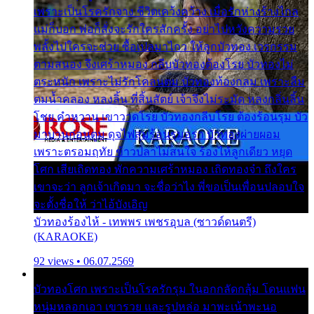
เพราะเป็นโรครักจาง ชีวิตเคว้งคว้าง เมื่อรักห่างร้างไกล
แม่ก็บอก พ่อก็สั่งจะรักใครสักครั้ง อย่าไปหวังความรวย
พลั้งไปใครจะช่วย ซื้อเปลมาไกว ให้ลูกบัวทอง เวรกรรม
ตามสนอง จึงเศร้าหมอง กลีบบัวทองต้องโรย บัวทองไม่
ตระหนัก เพราะไม่รักโคลนตม บัวทองท้องกลม เพราะลืม
ตมน้ำคลอง หลงลิ้น ที่สิ้นสัตย์ เจ้าจึงไม่ระมัด หลงกลิ่นลิ้น
โชย คำหวาน เขาวาดโรย บัวทองกลีบโรย ต้องร้อนรุม บัว
มาบานก่อนตูม ดุจไฟสุมร้อนรุมอุรา บัวทองผ่ายผอม
เพราะตรอมฤทัย ข้าวปลาไม่สนใจ ร้องไห้ลูกเดียว หยุด
โศก เสียเถิดทอง พักความเศร้าหมอง เถิดทองจ๋า ถึงใคร
เขาจะว่า ลูกเจ้าเกิดมา จะชื่อว่าไง พี่ขอเป็นเพื่อนปลอบใจ
จะตั้งชื่อให้ ว่าไอ้บังเอิญ
บัวทองร้องไห้ - เทพพร เพชรอุบล (ซาวด์ดนตรี)
(KARAOKE)
92 views • 06.07.2569
บัวทองโศก เพราะเป็นโรครักรุม ในอกกลัดกลุ้ม โดนแฟน
หนุ่มหลอกเอา เขารวย และรูปหล่อ มาพะเน้าพะนอ