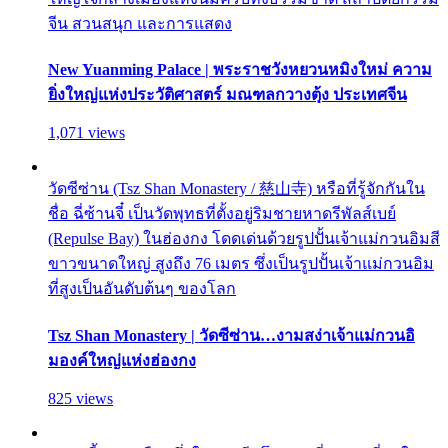
จีน สวนสนุก และการแสดง
New Yuanming Palace | พระราชวังหยวนหมิงใหม่ ความ
ยิ่งใหญ่แห่งประวัติศาสตร์ มณฑลกวางตุ้ง ประเทศจีน
1,071 views
วัดซีซ่าน (Tsz Shan Monastery / 慈山寺) หรือที่รู้จักกันใน
ชื่อ ฉี่ซ้านจี๋ เป็นวัดพุทธที่ตั้งอยู่ริมชายหาดรีพัลส์เบย์
(Repulse Bay) ในฮ่องกง โดดเด่นด้วยรูปปั้นเจ้าแม่กวนอิมสี
ขาวขนาดใหญ่ สูงถึง 76 เมตร ซึ่งเป็นรูปปั้นเจ้าแม่กวนอิม
ที่สูงเป็นอันดับต้นๆ ของโลก
Tsz Shan Monastery | วัดซีซ่าน…งามสง่าเจ้าแม่กวนอิ
มองค์ใหญ่แห่งฮ่องกง
825 views