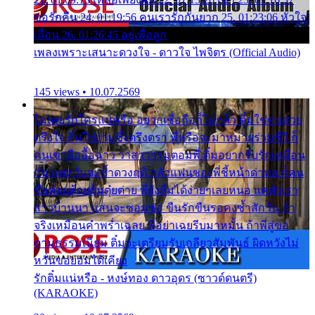
ขอรักคืน 24. 01:19:56 คนเรารักกันยาก 25. 01:23:06 หัวใจ
เถื่อน 26. 01:26:45 อยู่เพื่อลูก
เพลงเพราะเสนาะดวงใจ - ดาวใจ ไพจิตร (Official Audio)
145 views • 10.07.2569
ไม่เคยรักใครแน่หรือ อยากเชื่อถือก็ไม่กล้า ติ๋มใช่คนสวย
ตรึงใจ ติ๋มใช่งามซึ้งตรึงตรา พี่หรือจะมาหมายร่วมชีวี ก็
คนเขาลืออื้อฉาว ว่าสาวๆรุมตอมพี่ ติ๋มอยากรับรักเหมือน
กัน แต่หวั่นจะช้ำดวงฤดี กลัวแฟนของพี่ชี้หน้าด่าทอ ก็คน
ชื่อต๋อยต้อยตุ้มตุ๋ยต่าย พี่ยังลืมได้ง่ายๆเลยหนอ แค่ตัวเรา
สาวบ้านนา แสนจะซอมซ่อ ขืนรักขืนรอคงช้ำสักวัน ถ้า
จริงเหมือนคำพร่ำเฉลย พี่อย่าเฉยรีบมาหมั้น ถ้าพี่สู่ขอ
ตามธรรมเนียม ติ๋มจะเตรียมรับเกลียวสัมพันธ์ ผิดหวังไม่
หวั่นขอยอมได้เคียง
รักติ๋มแน่หรือ - หงษ์ทอง ดาวอุดร (ซาวด์ดนตรี)
(KARAOKE)