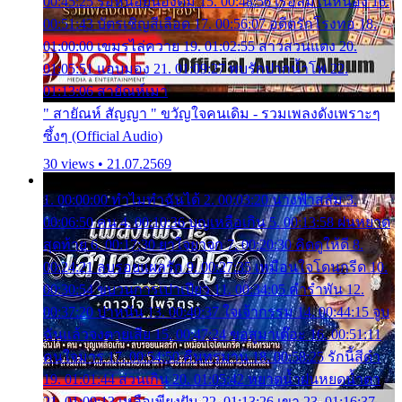
00:45:25 รอหน่อยน้องติ๋ม 15. 00:48:56 เรือล่มในหนอง 16.
00:51:43 บัตรเชิญสีเลือด 17. 00:56:07 อดีตรักโรงทอ 18.
01:00:00 เขมรไล่ควาย 19. 01:02:55 สาวสวนแตง 20.
01:05:51 แอบมอง 21. 01:09:27 พบรักปากน้ำโพ 22.
01:13:06 สายัณห์เมา
" สายัณห์ สัญญา " ขวัญใจคนเดิม - รวมเพลงดังเพราะๆ
ซึ้งๆ (Official Audio)
30 views • 21.07.2569
1. 00:00:00 ทำไมทำฉันได้ 2. 00:03:20 นางฟ้าสลัม 3.
00:06:50 คน 4. 00:10:36 บุญเหลือเกิน 5. 00:13:58 ฝนหยาด
สุดท้าย 6. 00:17:30 ยาใจยาจก 7. 00:20:30 คิดดูให้ดี 8.
00:24:21 ลบรอยแผลรัก 9. 00:27:35 เหมือนใจโดนกรีด 10.
00:30:54 ขบวนการเปาเปียว 11. 00:34:05 คำรำพัน 12.
00:37:20 ปาหนัน 13. 00:40:37 ใจเจ้ากรรม 14. 00:44:15 จูบ
ฉันแล้วจงตายเสีย 15. 00:47:24 ขอสูมาเต๊อะ 16. 00:51:11
คนใจมาร 17. 00:54:50 คืนทรมาน 18. 00:58:25 รักนี้สีดำ
19. 01:01:44 ส่วนเกิน 20. 01:05:42 หยาดน้ำฝนหยดน้ำตา
21. 01:09:13 เหลือเพียงฝัน 22. 01:13:26 เขา 23. 01:16:37