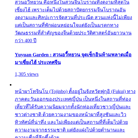
สวนอวี้หยวน คือหนึ่งในสวนจีนโบราณที่งดงามที่สุดใน
เซี่ยงไฮ้ เพราะเต็มไปด้วยสถาปัตยกรรมจีนโบราณอัน
งดงามและศิลปะการจัดสวนที่ประณีต สวนแห่งนี้ไม่เพียง
แต่เป็นสถานที่พักผ่อนหย่อนใจแต่ยังเป็นมรดกทาง
วัฒนธรรมที่สำคัญของจีนด้วยประวัติศาสตร์อันยาวนาน
กว่า 400 ปี
Yuyuan Garden : สวนอวี้หยวน จุดเช็กอินห้ามพลาดเมื่อ
มาเซี่ยงไฮ้ ประเทศจีน
1,305 views
หน้าผาโทจินโบ (Tojinbo) ตั้งอยู่ในจังหวัดฟุกุอิ (Fukui) ทาง
ภาคตะวันออกของประเทศญี่ปุ่น เป็นหนึ่งในสถานที่ท่อง
เที่ยวที่ได้รับความนิยมจากทั้งนักท่องเที่ยวชาวญี่ปุ่นและ
ชาวต่างชาติ ด้วยความงามของหน้าผาที่สูงชันและวิว
ทิวทัศน์ที่น่าทึ่ง และไม่เพียงแต่เป็นสถานที่ที่เต็มไปด้วย
ความงามจากธรรมชาติ แต่ยังแฝงไปด้วยตำนานและ
ความเชื่อที่ลึกซึ้งด้วย