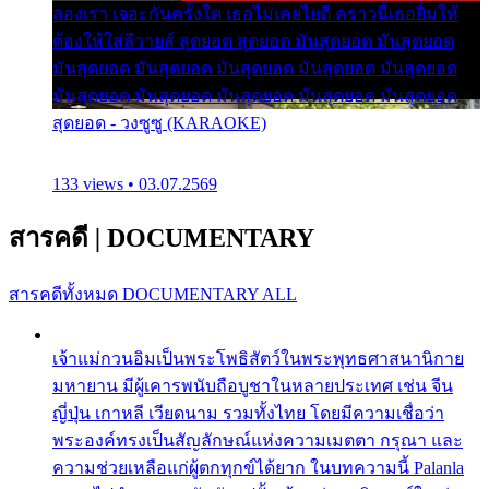
สองเรา เจอะกันครั้งใด เธอไม่เคยไยดี คราวนี้เธอยิ้มให้
ต้องให้ใส่ลีวายส์ สุดยอด สุดยอด มันสุดยอด มันสุดยอด
มันสุดยอด มันสุดยอด มันสุดยอด มันสุดยอด มันสุดยอด
มันสุดยอด มันสุดยอด มันสุดยอด มันสุดยอด มันสุดยอด
สุดยอด - วงซูซู (KARAOKE)
133 views • 03.07.2569
สารคดี
|
DOCUMENTARY
สารคดีทั้งหมด
DOCUMENTARY ALL
เจ้าแม่กวนอิมเป็นพระโพธิสัตว์ในพระพุทธศาสนานิกาย
มหายาน มีผู้เคารพนับถือบูชาในหลายประเทศ เช่น จีน
ญี่ปุ่น เกาหลี เวียดนาม รวมทั้งไทย โดยมีความเชื่อว่า
พระองค์ทรงเป็นสัญลักษณ์แห่งความเมตตา กรุณา และ
ความช่วยเหลือแก่ผู้ตกทุกข์ได้ยาก ในบทความนี้ Palanla