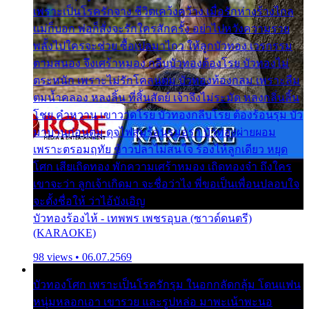
เพราะเป็นโรครักจาง ชีวิตเคว้งคว้าง เมื่อรักห่างร้างไกล
แม่ก็บอก พ่อก็สั่งจะรักใครสักครั้ง อย่าไปหวังความรวย
พลั้งไปใครจะช่วย ซื้อเปลมาไกว ให้ลูกบัวทอง เวรกรรม
ตามสนอง จึงเศร้าหมอง กลีบบัวทองต้องโรย บัวทองไม่
ตระหนัก เพราะไม่รักโคลนตม บัวทองท้องกลม เพราะลืม
ตมน้ำคลอง หลงลิ้น ที่สิ้นสัตย์ เจ้าจึงไม่ระมัด หลงกลิ่นลิ้น
โชย คำหวาน เขาวาดโรย บัวทองกลีบโรย ต้องร้อนรุม บัว
มาบานก่อนตูม ดุจไฟสุมร้อนรุมอุรา บัวทองผ่ายผอม
เพราะตรอมฤทัย ข้าวปลาไม่สนใจ ร้องไห้ลูกเดียว หยุด
โศก เสียเถิดทอง พักความเศร้าหมอง เถิดทองจ๋า ถึงใคร
เขาจะว่า ลูกเจ้าเกิดมา จะชื่อว่าไง พี่ขอเป็นเพื่อนปลอบใจ
จะตั้งชื่อให้ ว่าไอ้บังเอิญ
บัวทองร้องไห้ - เทพพร เพชรอุบล (ซาวด์ดนตรี)
(KARAOKE)
98 views • 06.07.2569
บัวทองโศก เพราะเป็นโรครักรุม ในอกกลัดกลุ้ม โดนแฟน
หนุ่มหลอกเอา เขารวย และรูปหล่อ มาพะเน้าพะนอ