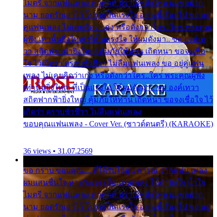
ไมตรี จากแฟนเพลง ทุกทุกที่ ปราณีหลั่งไหล ผมขอฝาก
นาม ยอดรักเอาไว้ โปรดเป็นแรงใจ อย่างนี้เรื่อยไป ขอ อยู่
คู่แฟนเพลง ไม่เคยคิดว่าเก่ง หรือดังกว่าใคร..ใคร พระคุณ
ผู้ฟัง เท่านั้นยิ่งใหญ่ ที่เป็นแรงใจ ให้ผมดังมา.. ขอ องค์เท
วา สถิตฟากฟ้ายิ่งใหญ่ คุ้มภัยให้ท่าน เถิดหนา ขอจงเชื่อ
ใจ ไว้เถิดว่า ตราบชั่วชีวา ไม่ลืมแฟนเพลง ขอ อยู่คู่แฟน
เพลง ไม่เคยคิดว่าเก่ง หรือดังกว่าใคร..ใคร พระคุณผู้ฟัง
เท่านั้นยิ่งใหญ่ ที่เป็นแรงใจ ให้ผมดังมา.. ขอ องค์เทวา
สถิตฟากฟ้ายิ่งใหญ่ คุ้มภัยให้ท่าน เถิดหนา ขอจงเชื่อใจ ไว้
เถิดว่า ตราบชั่วชีวา ไม่ลืมแฟนเพลง
ขอบคุณแฟนเพลง - Cover Ver. (ซาวด์ดนตรี) (KARAOKE)
36 views • 31.07.2569
ขอ กราบ ขอบคุณ.... ที่ได้รับไออุ่น การุณ จากแฟน เพลง
ผมแสนชื่นใจ หายวังเวง เมื่อแฟนเพลง ให้กำลังใจ น้ำใจ
ไมตรี จากแฟนเพลง ทุกทุกที่ ปราณีหลั่งไหล ผมขอฝาก
นาม ยอดรักเอาไว้ โปรดเป็นแรงใจ อย่างนี้เรื่อยไป ขอ อยู่