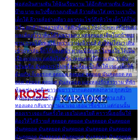
พ่อส่งเงินสามพัน ให้ฉันเรียนราม ได้อีกสักสามพัน ฉันคง
บ๊าย บาย จะไปซื้อกางเกงยีนส์ ลีวายส์มาใส่ เพราะเราเป็น
เด็กใต้ ลีวายส์อย่างเดียว อยากจะโชว์ถึงหิวโซ เด็กใต้ก็ไม่
หวั่น ตกตัวละหลายพัน กัดฟันซื้อมา ให้เด็กเทพเหลียวมอง
และต้องรู้ว่า เด็กใต้ไม่ธรรมดา แต่สุดยอด เดินโยกย้ายเย
ยวน กวนโอ๊ยพอได้ เพราะว่านุ่งลีวายส์ ตัวใหม่ใส่มา เดิน
เข้ามหาลัย จิ๊กโก๊มองหน้า ท่าจะมีปัญหา ไม่พอใจ ได้เป็น
เรื่องแน่นอน แต่ฉันไม่หวั่น เลยแหลงใต้ถามมัน ว่ามัน
พรั่นพรือ มันตอบว่าไม่พรื่อ เปลี่ยนเป็นยิ้มให้ เจอะเด็กใต้
ด้วยกัน ก็เลยรอด สุดยอด สุดยอด สุดยอด มันสุดยอด สุด
ยอด สุดยอด สุดยอด มันสุดยอด แอบหลงรักสาวราม ที่พัก
ห้องเช่า เธอผิวขาวผมยาว ปากแดงแหลงกลาง ถูกสเป็ก
จริงเธอ อยู่ห้องข้างข้าง อยากเข้าไปแหลงกลาง กลัว
ทองแดง กลับจากรามมาเจอ เธอมาซื้อข้าว แต่ก่อนนั้น
สองเรา เจอะกันครั้งใด เธอไม่เคยไยดี คราวนี้เธอยิ้มให้
ต้องให้ใส่ลีวายส์ สุดยอด สุดยอด มันสุดยอด มันสุดยอด
มันสุดยอด มันสุดยอด มันสุดยอด มันสุดยอด มันสุดยอด
มันสุดยอด มันสุดยอด มันสุดยอด มันสุดยอด มันสุดยอด