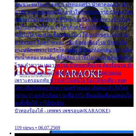
ออเซาะจนใจเบา สงสาร บัวทองเศร้า น้ำตาคลอเบ้า เฝ้า
อาลัย หนุ่มรูปหล่อหนีไกล หัวใจบัวทองระรวย บัวทองโศก
เพราะเป็นโรครักจาง ชีวิตเคว้งคว้าง เมื่อรักห่างร้างไกล
แม่ก็บอก พ่อก็สั่งจะรักใครสักครั้ง อย่าไปหวังความรวย
พลั้งไปใครจะช่วย ซื้อเปลมาไกว ให้ลูกบัวทอง เวรกรรม
ตามสนอง จึงเศร้าหมอง กลีบบัวทองต้องโรย บัวทองไม่
ตระหนัก เพราะไม่รักโคลนตม บัวทองท้องกลม เพราะลืม
ตมน้ำคลอง หลงลิ้น ที่สิ้นสัตย์ เจ้าจึงไม่ระมัด หลงกลิ่นลิ้น
โชย คำหวาน เขาวาดโรย บัวทองกลีบโรย ต้องร้อนรุม บัว
มาบานก่อนตูม ดุจไฟสุมร้อนรุมอุรา บัวทองผ่ายผอม
เพราะตรอมฤทัย ข้าวปลาไม่สนใจ ร้องไห้ลูกเดียว หยุด
โศก เสียเถิดทอง พักความเศร้าหมอง เถิดทองจ๋า ถึงใคร
เขาจะว่า ลูกเจ้าเกิดมา จะชื่อว่าไง พี่ขอเป็นเพื่อนปลอบใจ
จะตั้งชื่อให้ ว่าไอ้บังเอิญ
บัวทองร้องไห้ - เทพพร เพชรอุบล(KARAOKE)
119 views • 06.07.2569