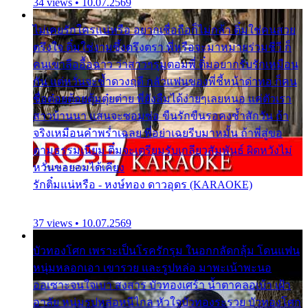
34 views • 10.07.2569
ไม่เคยรักใครแน่หรือ อยากเชื่อถือก็ไม่กล้า ติ๋มใช่คนสวย
ตรึงใจ ติ๋มใช่งามซึ้งตรึงตรา พี่หรือจะมาหมายร่วมชีวี ก็
คนเขาลืออื้อฉาว ว่าสาวๆรุมตอมพี่ ติ๋มอยากรับรักเหมือน
กัน แต่หวั่นจะช้ำดวงฤดี กลัวแฟนของพี่ชี้หน้าด่าทอ ก็คน
ชื่อต๋อยต้อยตุ้มตุ๋ยต่าย พี่ยังลืมได้ง่ายๆเลยหนอ แค่ตัวเรา
สาวบ้านนา แสนจะซอมซ่อ ขืนรักขืนรอคงช้ำสักวัน ถ้า
จริงเหมือนคำพร่ำเฉลย พี่อย่าเฉยรีบมาหมั้น ถ้าพี่สู่ขอ
ตามธรรมเนียม ติ๋มจะเตรียมรับเกลียวสัมพันธ์ ผิดหวังไม่
หวั่นขอยอมได้เคียง
รักติ๋มแน่หรือ - หงษ์ทอง ดาวอุดร (KARAOKE)
37 views • 10.07.2569
บัวทองโศก เพราะเป็นโรครักรุม ในอกกลัดกลุ้ม โดนแฟน
หนุ่มหลอกเอา เขารวย และรูปหล่อ มาพะเน้าพะนอ
ออเซาะจนใจเบา สงสาร บัวทองเศร้า น้ำตาคลอเบ้า เฝ้า
อาลัย หนุ่มรูปหล่อหนีไกล หัวใจบัวทองระรวย บัวทองโศก