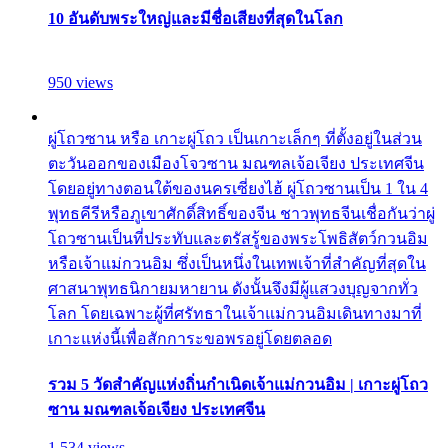
10 อันดับพระใหญ่และมีชื่อเสียงที่สุดในโลก
950 views
ผู่โถวซาน หรือ เกาะผู่โถว เป็นเกาะเล็กๆ ที่ตั้งอยู่ในส่วน
ตะวันออกของเมืองโจวซาน มณฑลเจ้อเจียง ประเทศจีน
โดยอยู่ทางตอนใต้ของนครเซี่ยงไฮ้ ผู่โถวซานเป็น 1 ใน 4
พุทธคีรีหรือภูเขาศักดิ์สิทธิ์ของจีน ชาวพุทธจีนเชื่อกันว่าผู่
โถวซานเป็นที่ประทับและตรัสรู้ของพระโพธิสัตว์กวนอิม
หรือเจ้าแม่กวนอิม ซึ่งเป็นหนึ่งในเทพเจ้าที่สำคัญที่สุดใน
ศาสนาพุทธนิกายมหายาน ดังนั้นจึงมีผู้แสวงบุญจากทั่ว
โลก โดยเฉพาะผู้ที่ศรัทธาในเจ้าแม่กวนอิมเดินทางมาที่
เกาะแห่งนี้เพื่อสักการะขอพรอยู่โดยตลอด
รวม 5 วัดสำคัญแห่งถิ่นกำเนิดเจ้าแม่กวนอิม | เกาะผู่โถว
ซาน มณฑลเจ้อเจียง ประเทศจีน
1,534 views