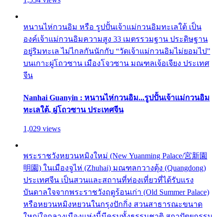
หนานไห่กวนอิม หรือ รูปปั้นเจ้าแม่กวนอิมทะเลใต้ เป็น
องค์เจ้าแม่กวนอิมความสูง 33 เมตรรวมฐาน ประดิษฐาน
อยู่ริมทะเล ไม่ไกลกันนักกับ “วัดเจ้าแม่กวนอิมไม่ยอมไป”
บนเกาะผู่โถวซาน เมืองโจวซาน มณฑลเจ้อเจียง ประเทศ
จีน
Nanhai Guanyin : หนานไห่กวนอิม...รูปปั้นเจ้าแม่กวนอิม
ทะเลใต้, ผู่โถวซาน ประเทศจีน
1,029 views
พระราชวังหยวนหมิงใหม่ (New Yuanming Palace/宮新園
明園) ในเมืองจูไห่ (Zhuhai) มณฑลกวางตุ้ง (Quangdong)
ประเทศจีน เป็นสวนและสถานที่ท่องเที่ยวที่ได้รับแรง
บันดาลใจจากพระราชวังฤดูร้อนเก่า (Old Summer Palace)
หรือหยวนหมิงหยวนในกรุงปักกิ่ง สวนสาธารณะขนาด
ใหญ่ใจกลางเมืองแห่งนี้มีครบทั้งธรรมชาติ สถาปัตยกรรม