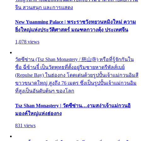
จีน สวนสนุก และการแสดง
New Yuanming Palace | พระราชวังหยวนหมิงใหม่ ความ
ยิ่งใหญ่แห่งประวัติศาสตร์ มณฑลกวางตุ้ง ประเทศจีน
1,078 views
วัดซีซ่าน (Tsz Shan Monastery / 慈山寺) หรือที่รู้จักกันใน
ชื่อ ฉี่ซ้านจี๋ เป็นวัดพุทธที่ตั้งอยู่ริมชายหาดรีพัลส์เบย์
(Repulse Bay) ในฮ่องกง โดดเด่นด้วยรูปปั้นเจ้าแม่กวนอิมสี
ขาวขนาดใหญ่ สูงถึง 76 เมตร ซึ่งเป็นรูปปั้นเจ้าแม่กวนอิม
ที่สูงเป็นอันดับต้นๆ ของโลก
Tsz Shan Monastery | วัดซีซ่าน…งามสง่าเจ้าแม่กวนอิ
มองค์ใหญ่แห่งฮ่องกง
831 views