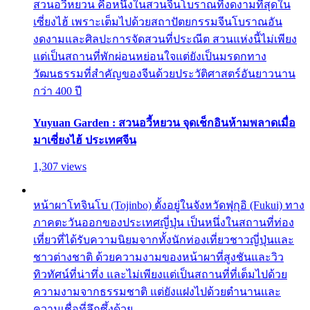
สวนอวี้หยวน คือหนึ่งในสวนจีนโบราณที่งดงามที่สุดใน
เซี่ยงไฮ้ เพราะเต็มไปด้วยสถาปัตยกรรมจีนโบราณอัน
งดงามและศิลปะการจัดสวนที่ประณีต สวนแห่งนี้ไม่เพียง
แต่เป็นสถานที่พักผ่อนหย่อนใจแต่ยังเป็นมรดกทาง
วัฒนธรรมที่สำคัญของจีนด้วยประวัติศาสตร์อันยาวนาน
กว่า 400 ปี
Yuyuan Garden : สวนอวี้หยวน จุดเช็กอินห้ามพลาดเมื่อ
มาเซี่ยงไฮ้ ประเทศจีน
1,307 views
หน้าผาโทจินโบ (Tojinbo) ตั้งอยู่ในจังหวัดฟุกุอิ (Fukui) ทาง
ภาคตะวันออกของประเทศญี่ปุ่น เป็นหนึ่งในสถานที่ท่อง
เที่ยวที่ได้รับความนิยมจากทั้งนักท่องเที่ยวชาวญี่ปุ่นและ
ชาวต่างชาติ ด้วยความงามของหน้าผาที่สูงชันและวิว
ทิวทัศน์ที่น่าทึ่ง และไม่เพียงแต่เป็นสถานที่ที่เต็มไปด้วย
ความงามจากธรรมชาติ แต่ยังแฝงไปด้วยตำนานและ
ความเชื่อที่ลึกซึ้งด้วย