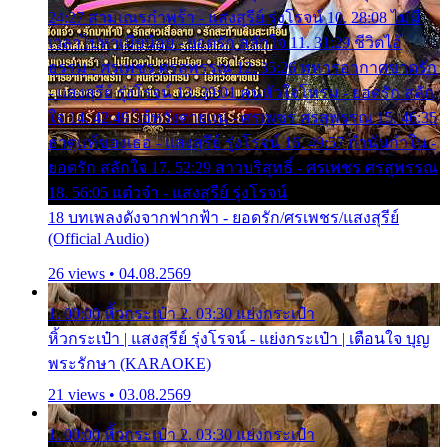
24:27 สามเณรกำพร้า - แสงสุรีย์ รุ่งโรจน์ 10. 28:08 ไม่มี
เวลาไปหาเมียน้อย - ยอดรัก สลักใจ 11. 31:29 ชีวิตไอ้
ธรรม - ศรเพชร ศรสุพรรณ 12. 35:26 ทหารอากาศขาดรัก
- แสงสุรีย์ รุ่งโรจน์ 13. 39:01 คนหัวใจโทรม - ยอดรัก สลัก
ใจ 14. 42:49 ไอ้หวังตายแน่ - ศรเพชร ศรสุพรรณ 15. 46:35
ธาตุแท้ของเธอ - แสงสุรีย์ รุ่งโรจน์ 16. 49:57 กำนันกำใน -
ยอดรัก สลักใจ 17. 52:29 สาวบริสุทธิ์ - ศรเพชร ศรสุพรรณ
18. 56:05 แต๋วจ๋า - แสงสุรีย์ รุ่งโรจน์
18 บทเพลงดังจากฟากฟ้า - ยอดรัก/ศรเพชร/แสงสุรีย์
(Official Audio)
26 views • 04.08.2569
1. 00:00 หิ้วกระเป๋า 2. 03:30 แย่งกระเป๋า
หิ้วกระเป๋า | แสงสุรีย์ รุ่งโรจน์ - แย่งกระเป๋า | เตือนใจ บุญ
พระรักษา (KARAOKE)
21 views • 03.08.2569
1. 00:00 หิ้วกระเป๋า 2. 03:30 แย่งกระเป๋า