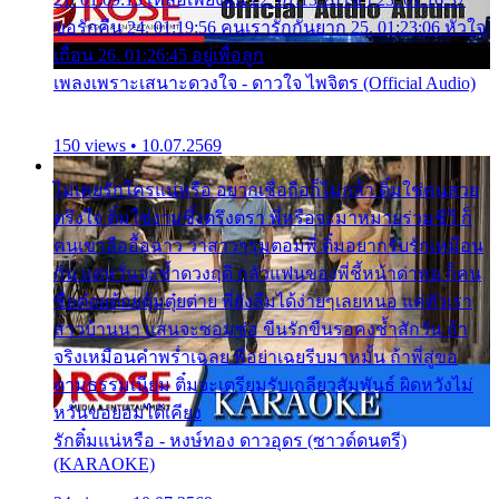
ขอรักคืน 24. 01:19:56 คนเรารักกันยาก 25. 01:23:06 หัวใจ
เถื่อน 26. 01:26:45 อยู่เพื่อลูก
เพลงเพราะเสนาะดวงใจ - ดาวใจ ไพจิตร (Official Audio)
150 views • 10.07.2569
ไม่เคยรักใครแน่หรือ อยากเชื่อถือก็ไม่กล้า ติ๋มใช่คนสวย
ตรึงใจ ติ๋มใช่งามซึ้งตรึงตรา พี่หรือจะมาหมายร่วมชีวี ก็
คนเขาลืออื้อฉาว ว่าสาวๆรุมตอมพี่ ติ๋มอยากรับรักเหมือน
กัน แต่หวั่นจะช้ำดวงฤดี กลัวแฟนของพี่ชี้หน้าด่าทอ ก็คน
ชื่อต๋อยต้อยตุ้มตุ๋ยต่าย พี่ยังลืมได้ง่ายๆเลยหนอ แค่ตัวเรา
สาวบ้านนา แสนจะซอมซ่อ ขืนรักขืนรอคงช้ำสักวัน ถ้า
จริงเหมือนคำพร่ำเฉลย พี่อย่าเฉยรีบมาหมั้น ถ้าพี่สู่ขอ
ตามธรรมเนียม ติ๋มจะเตรียมรับเกลียวสัมพันธ์ ผิดหวังไม่
หวั่นขอยอมได้เคียง
รักติ๋มแน่หรือ - หงษ์ทอง ดาวอุดร (ซาวด์ดนตรี)
(KARAOKE)