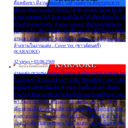
คือหยังเขา มีงานแต่งแล้ว ไปล้างแต่จาน ดั่งถูกประหาร
เมื่อเขาชื่นบาน แต่เราขื่นขม โอ้ รัก ลอยลม ไม่สม ดัง ใจ
ล้างจานคอยคู่ ไม่รู้ อีกนานเท่าใด จะได้ เลื่อนขั้นบันได ได้
เป็น ตำแหน่งเจ้าสาว มันเหงา เห็นเขามีคู่ ซมดู มีคู่ก็ม่วน
เข้าพาขวัญ เสียงโห่ตึงตึง มันซึ้ง อยู่แก่ใจ มื้อใด๋หนอ สิเป็น
งานเฮา มัวซอยเขา ใจเฮาซิด้าน มันทรมาน จับจาน เอย…
ล้างจานในงานแต่ง - Cover Ver. (ซาวด์ดนตรี)
(KARAOKE)
32 views • 03.08.2569
งานแต่ง เขาแซง แย่งเอาไปก่อน หัวใจอาวรณ์ มาซ่อน อยู่
ในห้องครัว ข้างนอกเจ้าสาว ส่งยิ้ม ให้คนไปทั่ว แต่เรา เฝ้า
อยู่ในครัว ทำตัวเป็นเด็ก ล้างจาน ในเมื่อ เจ้าสาว คือคน
บ้านใกล้ พึ่งพาอาศัย จำใจ ต้องไปช่วยงาน พอถึงเวลา เขา
พา กันเข้าพาขวัญ เพื่อนฝูง เฮฮาดังลั่น แต่เราล้างจาน
เดียวดาย เป็นคนพ่าย บ่มีความหมาย เคียงใจเจ้าบ่าว เป็น
คนพ่าย บ่มีความหมาย เคียงใจเจ้าบ่าว เพื่อนเจ้าสาว ยัง
เป็นบ่ได้ คือคนพ่าย ฮักคน ไม่มีใครสน เขาไม่เห็นคน ที่อยู่