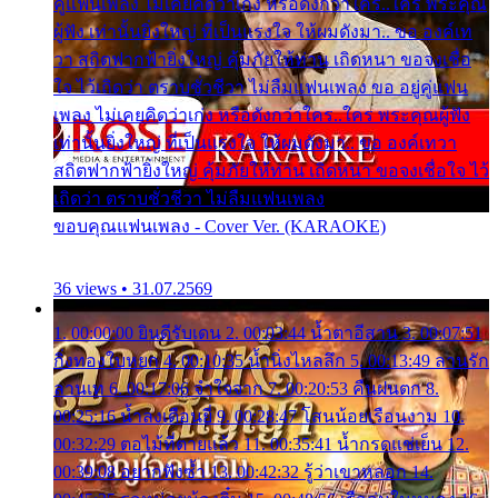
คู่แฟนเพลง ไม่เคยคิดว่าเก่ง หรือดังกว่าใคร..ใคร พระคุณ
ผู้ฟัง เท่านั้นยิ่งใหญ่ ที่เป็นแรงใจ ให้ผมดังมา.. ขอ องค์เท
วา สถิตฟากฟ้ายิ่งใหญ่ คุ้มภัยให้ท่าน เถิดหนา ขอจงเชื่อ
ใจ ไว้เถิดว่า ตราบชั่วชีวา ไม่ลืมแฟนเพลง ขอ อยู่คู่แฟน
เพลง ไม่เคยคิดว่าเก่ง หรือดังกว่าใคร..ใคร พระคุณผู้ฟัง
เท่านั้นยิ่งใหญ่ ที่เป็นแรงใจ ให้ผมดังมา.. ขอ องค์เทวา
สถิตฟากฟ้ายิ่งใหญ่ คุ้มภัยให้ท่าน เถิดหนา ขอจงเชื่อใจ ไว้
เถิดว่า ตราบชั่วชีวา ไม่ลืมแฟนเพลง
ขอบคุณแฟนเพลง - Cover Ver. (KARAOKE)
36 views • 31.07.2569
1. 00:00:00 ยินดีรับเดน 2. 00:03:44 น้ำตาอีสาน 3. 00:07:51
กิ่งทองใบหยก 4. 00:10:35 น้ำนิ่งไหลลึก 5. 00:13:49 ลานรัก
ลานเท 6. 00:17:06 จำใจจาก 7. 00:20:53 คืนฝนตก 8.
00:25:16 น้ำลงเดือนยี่ 9. 00:28:47 โสนน้อยเรือนงาม 10.
00:32:29 ตอไม้ที่ตายแล้ว 11. 00:35:41 น้ำกรดแช่เย็น 12.
00:39:08 อยากฟังซ้ำ 13. 00:42:32 รู้ว่าเขาหลอก 14.