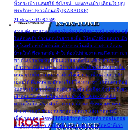
หิ้วกระเป๋า | แสงสุรีย์ รุ่งโรจน์ - แย่งกระเป๋า | เตือนใจ บุญ
พระรักษา (ซาวด์ดนตรี) (KARAOKE)
21 views • 03.08.2569
งานแต่ง เขาแซง แย่งเอาไปก่อน หัวใจอาวรณ์ มาซ่อน อยู่
ในห้องครัว ข้างนอกเจ้าสาว ส่งยิ้ม ให้คนไปทั่ว แต่เรา เฝ้า
อยู่ในครัว ทำตัวเป็นเด็ก ล้างจาน ในเมื่อ เจ้าสาว คือคน
บ้านใกล้ พึ่งพาอาศัย จำใจ ต้องไปช่วยงาน พอถึงเวลา เขา
พา กันเข้าพาขวัญ เพื่อนฝูง เฮฮาดังลั่น แต่เราล้างจาน
เดียวดาย เป็นคนพ่าย บ่มีความหมาย เคียงใจเจ้าบ่าว เป็น
คนพ่าย บ่มีความหมาย เคียงใจเจ้าบ่าว เพื่อนเจ้าสาว ยัง
เป็นบ่ได้ คือคนพ่าย ฮักคน ไม่มีใครสน เขาไม่เห็นคน ที่อยู่
ในครัว เจ้าสาว ก็มัวแต่งตัว สวยเด่น นั่งเคียงเจ้าบ่าว ที่เขา
เฝ้าคอย ใจเต้น หัวใจของเรา ลำเค็ญ ใครจะมองเห็น
ความใน ใจ เศร้า มันร้าวระบม ต้องมาขื่นขม เศร้าตรม
ท่ามความสุขี ช่วยงานเขาแต่ง แต่เรา แล้งมาหลายปี
เมื่อไรหนอจะ โชคดี ได้มีพิธีวิวาห์ หัวใจหล้า คอยไปคอย
มา คือหน้าที่เก่า หัวใจหล้า คอยไปคอยมา คือหน้าที่เก่า