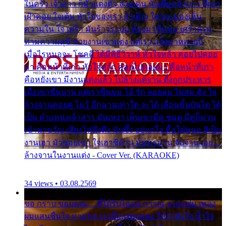
ในครัว เจ้าสาว ก็มัวแต่งตัว สวยเด่น นั่งเคียงเจ้าบ่าว ที่เขา
เฝ้าคอย ใจเต้น หัวใจของเรา ลำเค็ญ ใครจะมองเห็น
ความใน ใจ เศร้า มันร้าวระบม ต้องมาขื่นขม เศร้าตรม
ท่ามความสุขี ช่วยงานเขาแต่ง แต่เรา แล้งมาหลายปี
เมื่อไรหนอจะ โชคดี ได้มีพิธีวิวาห์ หัวใจหล้า คอยไปคอย
มา คือหน้าที่เก่า หัวใจหล้า คอยไปคอยมา คือหน้าที่เก่า
คือหยังเขา มีงานแต่งแล้ว ไปล้างแต่จาน ดั่งถูกประหาร
เมื่อเขาชื่นบาน แต่เราขื่นขม โอ้ รัก ลอยลม ไม่สม ดัง ใจ
ล้างจานคอยคู่ ไม่รู้ อีกนานเท่าใด จะได้ เลื่อนขั้นบันได ได้
เป็น ตำแหน่งเจ้าสาว มันเหงา เห็นเขามีคู่ ซมดู มีคู่ก็ม่วน
เข้าพาขวัญ เสียงโห่ตึงตึง มันซึ้ง อยู่แก่ใจ มื้อใด๋หนอ สิเป็น
งานเฮา มัวซอยเขา ใจเฮาซิด้าน มันทรมาน จับจาน เอย…
ล้างจานในงานแต่ง - Cover Ver. (KARAOKE)
34 views • 03.08.2569
ขอ กราบ ขอบคุณ.... ที่ได้รับไออุ่น การุณ จากแฟน เพลง
ผมแสนชื่นใจ หายวังเวง เมื่อแฟนเพลง ให้กำลังใจ น้ำใจ