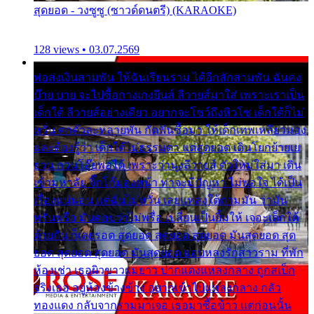
สุดยอด - วงซูซู (ซาวด์ดนตรี) (KARAOKE)
128 views • 03.07.2569
พ่อส่งเงินสามพัน ให้ฉันเรียนราม ได้อีกสักสามพัน ฉันคง
บ๊าย บาย จะไปซื้อกางเกงยีนส์ ลีวายส์มาใส่ เพราะเราเป็น
เด็กใต้ ลีวายส์อย่างเดียว อยากจะโชว์ถึงหิวโซ เด็กใต้ก็ไม่
หวั่น ตกตัวละหลายพัน กัดฟันซื้อมา ให้เด็กเทพเหลียวมอง
และต้องรู้ว่า เด็กใต้ไม่ธรรมดา แต่สุดยอด เดินโยกย้ายเย
ยวน กวนโอ๊ยพอได้ เพราะว่านุ่งลีวายส์ ตัวใหม่ใส่มา เดิน
เข้ามหาลัย จิ๊กโก๊มองหน้า ท่าจะมีปัญหา ไม่พอใจ ได้เป็น
เรื่องแน่นอน แต่ฉันไม่หวั่น เลยแหลงใต้ถามมัน ว่ามัน
พรั่นพรือ มันตอบว่าไม่พรื่อ เปลี่ยนเป็นยิ้มให้ เจอะเด็กใต้
ด้วยกัน ก็เลยรอด สุดยอด สุดยอด สุดยอด มันสุดยอด สุด
ยอด สุดยอด สุดยอด มันสุดยอด แอบหลงรักสาวราม ที่พัก
ห้องเช่า เธอผิวขาวผมยาว ปากแดงแหลงกลาง ถูกสเป็ก
จริงเธอ อยู่ห้องข้างข้าง อยากเข้าไปแหลงกลาง กลัว
ทองแดง กลับจากรามมาเจอ เธอมาซื้อข้าว แต่ก่อนนั้น