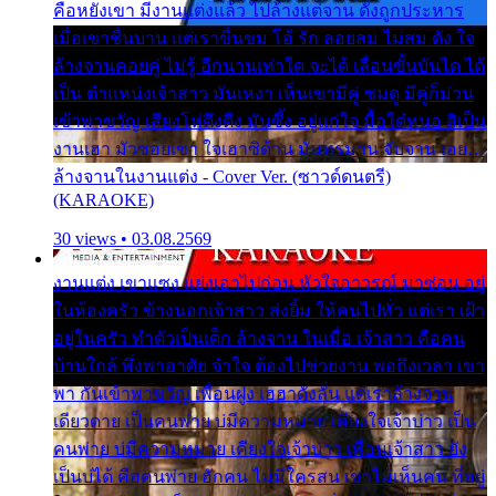
คือหยังเขา มีงานแต่งแล้ว ไปล้างแต่จาน ดั่งถูกประหาร
เมื่อเขาชื่นบาน แต่เราขื่นขม โอ้ รัก ลอยลม ไม่สม ดัง ใจ
ล้างจานคอยคู่ ไม่รู้ อีกนานเท่าใด จะได้ เลื่อนขั้นบันได ได้
เป็น ตำแหน่งเจ้าสาว มันเหงา เห็นเขามีคู่ ซมดู มีคู่ก็ม่วน
เข้าพาขวัญ เสียงโห่ตึงตึง มันซึ้ง อยู่แก่ใจ มื้อใด๋หนอ สิเป็น
งานเฮา มัวซอยเขา ใจเฮาซิด้าน มันทรมาน จับจาน เอย…
ล้างจานในงานแต่ง - Cover Ver. (ซาวด์ดนตรี)
(KARAOKE)
30 views • 03.08.2569
งานแต่ง เขาแซง แย่งเอาไปก่อน หัวใจอาวรณ์ มาซ่อน อยู่
ในห้องครัว ข้างนอกเจ้าสาว ส่งยิ้ม ให้คนไปทั่ว แต่เรา เฝ้า
อยู่ในครัว ทำตัวเป็นเด็ก ล้างจาน ในเมื่อ เจ้าสาว คือคน
บ้านใกล้ พึ่งพาอาศัย จำใจ ต้องไปช่วยงาน พอถึงเวลา เขา
พา กันเข้าพาขวัญ เพื่อนฝูง เฮฮาดังลั่น แต่เราล้างจาน
เดียวดาย เป็นคนพ่าย บ่มีความหมาย เคียงใจเจ้าบ่าว เป็น
คนพ่าย บ่มีความหมาย เคียงใจเจ้าบ่าว เพื่อนเจ้าสาว ยัง
เป็นบ่ได้ คือคนพ่าย ฮักคน ไม่มีใครสน เขาไม่เห็นคน ที่อยู่