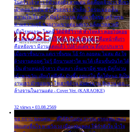
ในครัว เจ้าสาว ก็มัวแต่งตัว สวยเด่น นั่งเคียงเจ้าบ่าว ที่เขา
เฝ้าคอย ใจเต้น หัวใจของเรา ลำเค็ญ ใครจะมองเห็น
ความใน ใจ เศร้า มันร้าวระบม ต้องมาขื่นขม เศร้าตรม
ท่ามความสุขี ช่วยงานเขาแต่ง แต่เรา แล้งมาหลายปี
เมื่อไรหนอจะ โชคดี ได้มีพิธีวิวาห์ หัวใจหล้า คอยไปคอย
มา คือหน้าที่เก่า หัวใจหล้า คอยไปคอยมา คือหน้าที่เก่า
คือหยังเขา มีงานแต่งแล้ว ไปล้างแต่จาน ดั่งถูกประหาร
เมื่อเขาชื่นบาน แต่เราขื่นขม โอ้ รัก ลอยลม ไม่สม ดัง ใจ
ล้างจานคอยคู่ ไม่รู้ อีกนานเท่าใด จะได้ เลื่อนขั้นบันได ได้
เป็น ตำแหน่งเจ้าสาว มันเหงา เห็นเขามีคู่ ซมดู มีคู่ก็ม่วน
เข้าพาขวัญ เสียงโห่ตึงตึง มันซึ้ง อยู่แก่ใจ มื้อใด๋หนอ สิเป็น
งานเฮา มัวซอยเขา ใจเฮาซิด้าน มันทรมาน จับจาน เอย…
ล้างจานในงานแต่ง - Cover Ver. (KARAOKE)
32 views • 03.08.2569
ขอ กราบ ขอบคุณ.... ที่ได้รับไออุ่น การุณ จากแฟน เพลง
ผมแสนชื่นใจ หายวังเวง เมื่อแฟนเพลง ให้กำลังใจ น้ำใจ