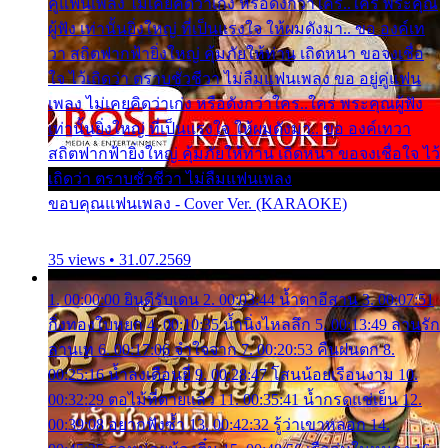
คู่แฟนเพลง ไม่เคยคิดว่าเก่ง หรือดังกว่าใคร..ใคร พระคุณ
ผู้ฟัง เท่านั้นยิ่งใหญ่ ที่เป็นแรงใจ ให้ผมดังมา.. ขอ องค์เท
วา สถิตฟากฟ้ายิ่งใหญ่ คุ้มภัยให้ท่าน เถิดหนา ขอจงเชื่อ
ใจ ไว้เถิดว่า ตราบชั่วชีวา ไม่ลืมแฟนเพลง ขอ อยู่คู่แฟน
เพลง ไม่เคยคิดว่าเก่ง หรือดังกว่าใคร..ใคร พระคุณผู้ฟัง
เท่านั้นยิ่งใหญ่ ที่เป็นแรงใจ ให้ผมดังมา.. ขอ องค์เทวา
สถิตฟากฟ้ายิ่งใหญ่ คุ้มภัยให้ท่าน เถิดหนา ขอจงเชื่อใจ ไว้
เถิดว่า ตราบชั่วชีวา ไม่ลืมแฟนเพลง
ขอบคุณแฟนเพลง - Cover Ver. (KARAOKE)
35 views • 31.07.2569
1. 00:00:00 ยินดีรับเดน 2. 00:03:44 น้ำตาอีสาน 3. 00:07:51
กิ่งทองใบหยก 4. 00:10:35 น้ำนิ่งไหลลึก 5. 00:13:49 ลานรัก
ลานเท 6. 00:17:06 จำใจจาก 7. 00:20:53 คืนฝนตก 8.
00:25:16 น้ำลงเดือนยี่ 9. 00:28:47 โสนน้อยเรือนงาม 10.
00:32:29 ตอไม้ที่ตายแล้ว 11. 00:35:41 น้ำกรดแช่เย็น 12.
00:39:08 อยากฟังซ้ำ 13. 00:42:32 รู้ว่าเขาหลอก 14.