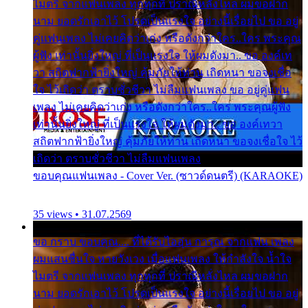
ไมตรี จากแฟนเพลง ทุกทุกที่ ปราณีหลั่งไหล ผมขอฝาก
นาม ยอดรักเอาไว้ โปรดเป็นแรงใจ อย่างนี้เรื่อยไป ขอ อยู่
คู่แฟนเพลง ไม่เคยคิดว่าเก่ง หรือดังกว่าใคร..ใคร พระคุณ
ผู้ฟัง เท่านั้นยิ่งใหญ่ ที่เป็นแรงใจ ให้ผมดังมา.. ขอ องค์เท
วา สถิตฟากฟ้ายิ่งใหญ่ คุ้มภัยให้ท่าน เถิดหนา ขอจงเชื่อ
ใจ ไว้เถิดว่า ตราบชั่วชีวา ไม่ลืมแฟนเพลง ขอ อยู่คู่แฟน
เพลง ไม่เคยคิดว่าเก่ง หรือดังกว่าใคร..ใคร พระคุณผู้ฟัง
เท่านั้นยิ่งใหญ่ ที่เป็นแรงใจ ให้ผมดังมา.. ขอ องค์เทวา
สถิตฟากฟ้ายิ่งใหญ่ คุ้มภัยให้ท่าน เถิดหนา ขอจงเชื่อใจ ไว้
เถิดว่า ตราบชั่วชีวา ไม่ลืมแฟนเพลง
ขอบคุณแฟนเพลง - Cover Ver. (ซาวด์ดนตรี) (KARAOKE)
35 views • 31.07.2569
ขอ กราบ ขอบคุณ.... ที่ได้รับไออุ่น การุณ จากแฟน เพลง
ผมแสนชื่นใจ หายวังเวง เมื่อแฟนเพลง ให้กำลังใจ น้ำใจ
ไมตรี จากแฟนเพลง ทุกทุกที่ ปราณีหลั่งไหล ผมขอฝาก
นาม ยอดรักเอาไว้ โปรดเป็นแรงใจ อย่างนี้เรื่อยไป ขอ อยู่