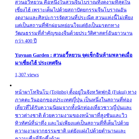
สวนอวี้หยวน คือหนึ่งในสวนจีนโบราณที่งดงามที่สุดใน
เซี่ยงไฮ้ เพราะเต็มไปด้วยสถาปัตยกรรมจีนโบราณอัน
งดงามและศิลปะการจัดสวนที่ประณีต สวนแห่งนี้ไม่เพียง
แต่เป็นสถานที่พักผ่อนหย่อนใจแต่ยังเป็นมรดกทาง
วัฒนธรรมที่สำคัญของจีนด้วยประวัติศาสตร์อันยาวนาน
กว่า 400 ปี
Yuyuan Garden : สวนอวี้หยวน จุดเช็กอินห้ามพลาดเมื่อ
มาเซี่ยงไฮ้ ประเทศจีน
1,307 views
หน้าผาโทจินโบ (Tojinbo) ตั้งอยู่ในจังหวัดฟุกุอิ (Fukui) ทาง
ภาคตะวันออกของประเทศญี่ปุ่น เป็นหนึ่งในสถานที่ท่อง
เที่ยวที่ได้รับความนิยมจากทั้งนักท่องเที่ยวชาวญี่ปุ่นและ
ชาวต่างชาติ ด้วยความงามของหน้าผาที่สูงชันและวิว
ทิวทัศน์ที่น่าทึ่ง และไม่เพียงแต่เป็นสถานที่ที่เต็มไปด้วย
ความงามจากธรรมชาติ แต่ยังแฝงไปด้วยตำนานและ
ความเชื่อที่ลึกซึ้งด้วย