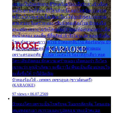
เพราะเป็นโรครักจาง ชีวิตเคว้งคว้าง เมื่อรักห่างร้างไกล
แม่ก็บอก พ่อก็สั่งจะรักใครสักครั้ง อย่าไปหวังความรวย
พลั้งไปใครจะช่วย ซื้อเปลมาไกว ให้ลูกบัวทอง เวรกรรม
ตามสนอง จึงเศร้าหมอง กลีบบัวทองต้องโรย บัวทองไม่
ตระหนัก เพราะไม่รักโคลนตม บัวทองท้องกลม เพราะลืม
ตมน้ำคลอง หลงลิ้น ที่สิ้นสัตย์ เจ้าจึงไม่ระมัด หลงกลิ่นลิ้น
โชย คำหวาน เขาวาดโรย บัวทองกลีบโรย ต้องร้อนรุม บัว
มาบานก่อนตูม ดุจไฟสุมร้อนรุมอุรา บัวทองผ่ายผอม
เพราะตรอมฤทัย ข้าวปลาไม่สนใจ ร้องไห้ลูกเดียว หยุด
โศก เสียเถิดทอง พักความเศร้าหมอง เถิดทองจ๋า ถึงใคร
เขาจะว่า ลูกเจ้าเกิดมา จะชื่อว่าไง พี่ขอเป็นเพื่อนปลอบใจ
จะตั้งชื่อให้ ว่าไอ้บังเอิญ
บัวทองร้องไห้ - เทพพร เพชรอุบล (ซาวด์ดนตรี)
(KARAOKE)
97 views • 06.07.2569
บัวทองโศก เพราะเป็นโรครักรุม ในอกกลัดกลุ้ม โดนแฟน
หนุ่มหลอกเอา เขารวย และรูปหล่อ มาพะเน้าพะนอ