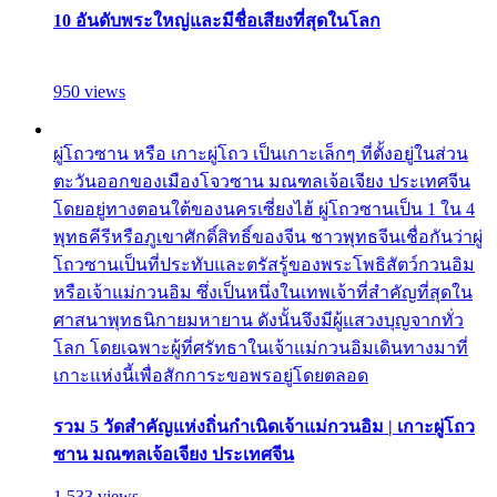
10 อันดับพระใหญ่และมีชื่อเสียงที่สุดในโลก
950 views
ผู่โถวซาน หรือ เกาะผู่โถว เป็นเกาะเล็กๆ ที่ตั้งอยู่ในส่วน
ตะวันออกของเมืองโจวซาน มณฑลเจ้อเจียง ประเทศจีน
โดยอยู่ทางตอนใต้ของนครเซี่ยงไฮ้ ผู่โถวซานเป็น 1 ใน 4
พุทธคีรีหรือภูเขาศักดิ์สิทธิ์ของจีน ชาวพุทธจีนเชื่อกันว่าผู่
โถวซานเป็นที่ประทับและตรัสรู้ของพระโพธิสัตว์กวนอิม
หรือเจ้าแม่กวนอิม ซึ่งเป็นหนึ่งในเทพเจ้าที่สำคัญที่สุดใน
ศาสนาพุทธนิกายมหายาน ดังนั้นจึงมีผู้แสวงบุญจากทั่ว
โลก โดยเฉพาะผู้ที่ศรัทธาในเจ้าแม่กวนอิมเดินทางมาที่
เกาะแห่งนี้เพื่อสักการะขอพรอยู่โดยตลอด
รวม 5 วัดสำคัญแห่งถิ่นกำเนิดเจ้าแม่กวนอิม | เกาะผู่โถว
ซาน มณฑลเจ้อเจียง ประเทศจีน
1,533 views