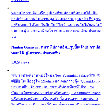
หนานไห่กวนอิม หรือ รูปปั้นเจ้าแม่กวนอิมทะเลใต้ เป็น
องค์เจ้าแม่กวนอิมความสูง 33 เมตรรวมฐาน ประดิษฐาน
อยู่ริมทะเล ไม่ไกลกันนักกับ “วัดเจ้าแม่กวนอิมไม่ยอมไป”
บนเกาะผู่โถวซาน เมืองโจวซาน มณฑลเจ้อเจียง ประเทศ
จีน
Nanhai Guanyin : หนานไห่กวนอิม...รูปปั้นเจ้าแม่กวนอิม
ทะเลใต้, ผู่โถวซาน ประเทศจีน
1,029 views
พระราชวังหยวนหมิงใหม่ (New Yuanming Palace/宮新園
明園) ในเมืองจูไห่ (Zhuhai) มณฑลกวางตุ้ง (Quangdong)
ประเทศจีน เป็นสวนและสถานที่ท่องเที่ยวที่ได้รับแรง
บันดาลใจจากพระราชวังฤดูร้อนเก่า (Old Summer Palace)
หรือหยวนหมิงหยวนในกรุงปักกิ่ง สวนสาธารณะขนาด
ใหญ่ใจกลางเมืองแห่งนี้มีครบทั้งธรรมชาติ สถาปัตยกรรม