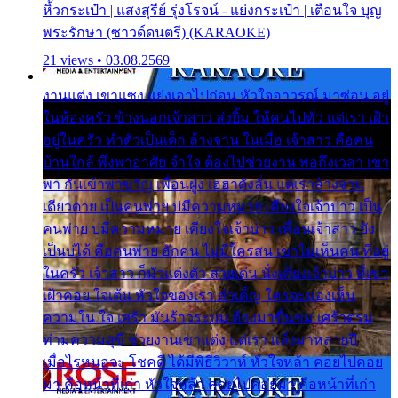
หิ้วกระเป๋า | แสงสุรีย์ รุ่งโรจน์ - แย่งกระเป๋า | เตือนใจ บุญ
พระรักษา (ซาวด์ดนตรี) (KARAOKE)
21 views • 03.08.2569
งานแต่ง เขาแซง แย่งเอาไปก่อน หัวใจอาวรณ์ มาซ่อน อยู่
ในห้องครัว ข้างนอกเจ้าสาว ส่งยิ้ม ให้คนไปทั่ว แต่เรา เฝ้า
อยู่ในครัว ทำตัวเป็นเด็ก ล้างจาน ในเมื่อ เจ้าสาว คือคน
บ้านใกล้ พึ่งพาอาศัย จำใจ ต้องไปช่วยงาน พอถึงเวลา เขา
พา กันเข้าพาขวัญ เพื่อนฝูง เฮฮาดังลั่น แต่เราล้างจาน
เดียวดาย เป็นคนพ่าย บ่มีความหมาย เคียงใจเจ้าบ่าว เป็น
คนพ่าย บ่มีความหมาย เคียงใจเจ้าบ่าว เพื่อนเจ้าสาว ยัง
เป็นบ่ได้ คือคนพ่าย ฮักคน ไม่มีใครสน เขาไม่เห็นคน ที่อยู่
ในครัว เจ้าสาว ก็มัวแต่งตัว สวยเด่น นั่งเคียงเจ้าบ่าว ที่เขา
เฝ้าคอย ใจเต้น หัวใจของเรา ลำเค็ญ ใครจะมองเห็น
ความใน ใจ เศร้า มันร้าวระบม ต้องมาขื่นขม เศร้าตรม
ท่ามความสุขี ช่วยงานเขาแต่ง แต่เรา แล้งมาหลายปี
เมื่อไรหนอจะ โชคดี ได้มีพิธีวิวาห์ หัวใจหล้า คอยไปคอย
มา คือหน้าที่เก่า หัวใจหล้า คอยไปคอยมา คือหน้าที่เก่า