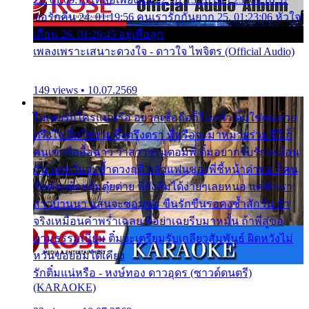
ขอรักคืน 24. 01:19:56 คนเรารักกันยาก 25. 01:23:06 หัวใจ
เถื่อน 26. 01:26:45 อยู่เพื่อลูก
เพลงเพราะเสนาะดวงใจ - ดาวใจ ไพจิตร (Official Audio)
149 views • 10.07.2569
ไม่เคยรักใครแน่หรือ อยากเชื่อถือก็ไม่กล้า ติ๋มใช่คนสวย
ตรึงใจ ติ๋มใช่งามซึ้งตรึงตรา พี่หรือจะมาหมายร่วมชีวี ก็
คนเขาลืออื้อฉาว ว่าสาวๆรุมตอมพี่ ติ๋มอยากรับรักเหมือน
กัน แต่หวั่นจะช้ำดวงฤดี กลัวแฟนของพี่ชี้หน้าด่าทอ ก็คน
ชื่อต๋อยต้อยตุ้มตุ๋ยต่าย พี่ยังลืมได้ง่ายๆเลยหนอ แค่ตัวเรา
สาวบ้านนา แสนจะซอมซ่อ ขืนรักขืนรอคงช้ำสักวัน ถ้า
จริงเหมือนคำพร่ำเฉลย พี่อย่าเฉยรีบมาหมั้น ถ้าพี่สู่ขอ
ตามธรรมเนียม ติ๋มจะเตรียมรับเกลียวสัมพันธ์ ผิดหวังไม่
หวั่นขอยอมได้เคียง
รักติ๋มแน่หรือ - หงษ์ทอง ดาวอุดร (ซาวด์ดนตรี)
(KARAOKE)