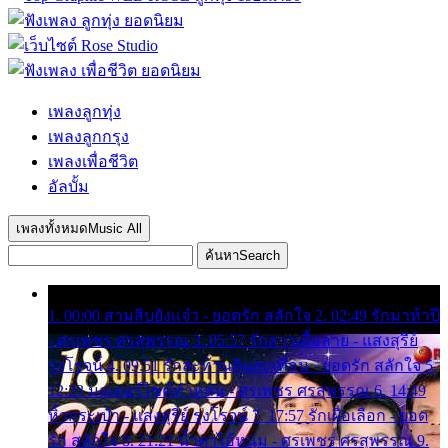
เพลงลูกทุ่ง
เพลงลูกกรุง
เพลงเพื่อชีวิต
อัลบั้ม
เพลงทั้งหมด
Music All
ค้นหา
Search
1. 00:00 สามสิบยังแจ๋ว - ยอดรัก สลักใจ 2. 02:49 รักมาห้าปี
- ศรเพชร ศรสุพรรณ 3. 05:57 รักสาวเสื้อลาย - แสงสุรีย์
รุ่งโรจน์ 4. 09:51 รักสะท้านดินสะเทือน - ยอดรัก สลักใจ 5.
12:23 มอเตอร์ไซค์ทำหล่น - ศรเพชร ศรสุพรรณ 6. 14:49
หิ้วกระเป๋า - แสงสุรีย์ รุ่งโรจน์ 7. 17:57 รักเผื่อเลือก - ยอด
รัก สลักใจ 8. 21:21 น้ำตาไอ้หนุ่ม - ศรเพชร ศรสุพรรณ 9.