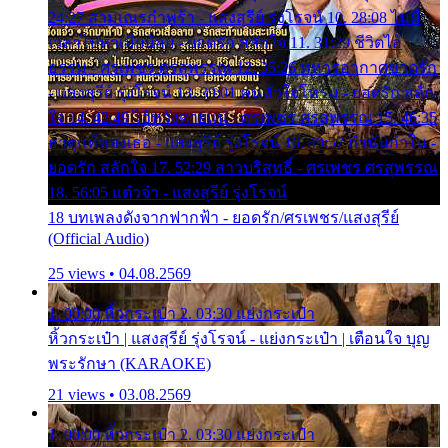
24:27 สามเณรกำพร้า - แสงสุรีย์ รุ่งโรจน์ 10. 28:08 ไม่มี
เวลาไปหาเมียน้อย - ยอดรัก สลักใจ 11. 31:29 ชีวิตไอ้
ธรรม - ศรเพชร ศรสุพรรณ 12. 35:26 ทหารอากาศขาดรัก
- แสงสุรีย์ รุ่งโรจน์ 13. 39:01 คนหัวใจโทรม - ยอดรัก สลัก
ใจ 14. 42:49 ไอ้หวังตายแน่ - ศรเพชร ศรสุพรรณ 15. 46:35
ธาตุแท้ของเธอ - แสงสุรีย์ รุ่งโรจน์ 16. 49:57 กำนันกำใน -
ยอดรัก สลักใจ 17. 52:29 สาวบริสุทธิ์ - ศรเพชร ศรสุพรรณ
18. 56:05 แต๋วจ๋า - แสงสุรีย์ รุ่งโรจน์
18 บทเพลงดังจากฟากฟ้า - ยอดรัก/ศรเพชร/แสงสุรีย์
(Official Audio)
25 views • 04.08.2569
1. 00:00 หิ้วกระเป๋า 2. 03:30 แย่งกระเป๋า
หิ้วกระเป๋า | แสงสุรีย์ รุ่งโรจน์ - แย่งกระเป๋า | เตือนใจ บุญ
พระรักษา (KARAOKE)
21 views • 03.08.2569
1. 00:00 หิ้วกระเป๋า 2. 03:30 แย่งกระเป๋า