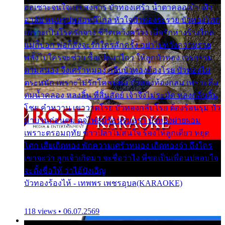
ออเซาะจนใจเบา สงสาร บัวทองเศร้า น้ำตาคลอเบ้า เฝ้า
อาลัย หนุ่มรูปหล่อหนีไกล หัวใจบัวทองระรวย บัวทองโศก
เพราะเป็นโรครักจาง ชีวิตเคว้งคว้าง เมื่อรักห่างร้างไกล
แม่ก็บอก พ่อก็สั่งจะรักใครสักครั้ง อย่าไปหวังความรวย
พลั้งไปใครจะช่วย ซื้อเปลมาไกว ให้ลูกบัวทอง เวรกรรม
ตามสนอง จึงเศร้าหมอง กลีบบัวทองต้องโรย บัวทองไม่
ตระหนัก เพราะไม่รักโคลนตม บัวทองท้องกลม เพราะลืม
ตมน้ำคลอง หลงลิ้น ที่สิ้นสัตย์ เจ้าจึงไม่ระมัด หลงกลิ่นลิ้น
โชย คำหวาน เขาวาดโรย บัวทองกลีบโรย ต้องร้อนรุม บัว
มาบานก่อนตูม ดุจไฟสุมร้อนรุมอุรา บัวทองผ่ายผอม
เพราะตรอมฤทัย ข้าวปลาไม่สนใจ ร้องไห้ลูกเดียว หยุด
โศก เสียเถิดทอง พักความเศร้าหมอง เถิดทองจ๋า ถึงใคร
เขาจะว่า ลูกเจ้าเกิดมา จะชื่อว่าไง พี่ขอเป็นเพื่อนปลอบใจ
จะตั้งชื่อให้ ว่าไอ้บังเอิญ
บัวทองร้องไห้ - เทพพร เพชรอุบล(KARAOKE)
118 views • 06.07.2569