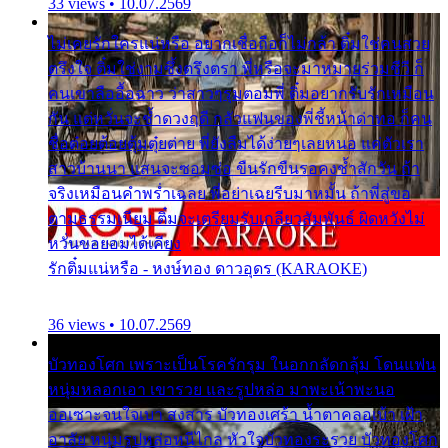
33 views • 10.07.2569
ไม่เคยรักใครแน่หรือ อยากเชื่อถือก็ไม่กล้า ติ๋มใช่คนสวย
ตรึงใจ ติ๋มใช่งามซึ้งตรึงตรา พี่หรือจะมาหมายร่วมชีวี ก็
คนเขาลืออื้อฉาว ว่าสาวๆรุมตอมพี่ ติ๋มอยากรับรักเหมือน
กัน แต่หวั่นจะช้ำดวงฤดี กลัวแฟนของพี่ชี้หน้าด่าทอ ก็คน
ชื่อต๋อยต้อยตุ้มตุ๋ยต่าย พี่ยังลืมได้ง่ายๆเลยหนอ แค่ตัวเรา
สาวบ้านนา แสนจะซอมซ่อ ขืนรักขืนรอคงช้ำสักวัน ถ้า
จริงเหมือนคำพร่ำเฉลย พี่อย่าเฉยรีบมาหมั้น ถ้าพี่สู่ขอ
ตามธรรมเนียม ติ๋มจะเตรียมรับเกลียวสัมพันธ์ ผิดหวังไม่
หวั่นขอยอมได้เคียง
รักติ๋มแน่หรือ - หงษ์ทอง ดาวอุดร (KARAOKE)
36 views • 10.07.2569
บัวทองโศก เพราะเป็นโรครักรุม ในอกกลัดกลุ้ม โดนแฟน
หนุ่มหลอกเอา เขารวย และรูปหล่อ มาพะเน้าพะนอ
ออเซาะจนใจเบา สงสาร บัวทองเศร้า น้ำตาคลอเบ้า เฝ้า
อาลัย หนุ่มรูปหล่อหนีไกล หัวใจบัวทองระรวย บัวทองโศก