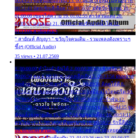
00:45:25 รอหน่อยน้องติ๋ม 15. 00:48:56 เรือล่มในหนอง 16.
00:51:43 บัตรเชิญสีเลือด 17. 00:56:07 อดีตรักโรงทอ 18.
01:00:00 เขมรไล่ควาย 19. 01:02:55 สาวสวนแตง 20.
01:05:51 แอบมอง 21. 01:09:27 พบรักปากน้ำโพ 22.
01:13:06 สายัณห์เมา
" สายัณห์ สัญญา " ขวัญใจคนเดิม - รวมเพลงดังเพราะๆ
ซึ้งๆ (Official Audio)
35 views • 21.07.2569
1. 00:00:00 ทำไมทำฉันได้ 2. 00:03:20 นางฟ้าสลัม 3.
00:06:50 คน 4. 00:10:36 บุญเหลือเกิน 5. 00:13:58 ฝนหยาด
สุดท้าย 6. 00:17:30 ยาใจยาจก 7. 00:20:30 คิดดูให้ดี 8.
00:24:21 ลบรอยแผลรัก 9. 00:27:35 เหมือนใจโดนกรีด 10.
00:30:54 ขบวนการเปาเปียว 11. 00:34:05 คำรำพัน 12.
00:37:20 ปาหนัน 13. 00:40:37 ใจเจ้ากรรม 14. 00:44:15 จูบ
ฉันแล้วจงตายเสีย 15. 00:47:24 ขอสูมาเต๊อะ 16. 00:51:11
คนใจมาร 17. 00:54:50 คืนทรมาน 18. 00:58:25 รักนี้สีดำ
19. 01:01:44 ส่วนเกิน 20. 01:05:42 หยาดน้ำฝนหยดน้ำตา
21. 01:09:13 เหลือเพียงฝัน 22. 01:13:26 เขา 23. 01:16:37