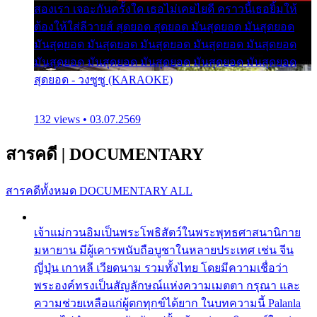
สองเรา เจอะกันครั้งใด เธอไม่เคยไยดี คราวนี้เธอยิ้มให้
ต้องให้ใส่ลีวายส์ สุดยอด สุดยอด มันสุดยอด มันสุดยอด
มันสุดยอด มันสุดยอด มันสุดยอด มันสุดยอด มันสุดยอด
มันสุดยอด มันสุดยอด มันสุดยอด มันสุดยอด มันสุดยอด
สุดยอด - วงซูซู (KARAOKE)
132 views • 03.07.2569
สารคดี
|
DOCUMENTARY
สารคดีทั้งหมด
DOCUMENTARY ALL
เจ้าแม่กวนอิมเป็นพระโพธิสัตว์ในพระพุทธศาสนานิกาย
มหายาน มีผู้เคารพนับถือบูชาในหลายประเทศ เช่น จีน
ญี่ปุ่น เกาหลี เวียดนาม รวมทั้งไทย โดยมีความเชื่อว่า
พระองค์ทรงเป็นสัญลักษณ์แห่งความเมตตา กรุณา และ
ความช่วยเหลือแก่ผู้ตกทุกข์ได้ยาก ในบทความนี้ Palanla