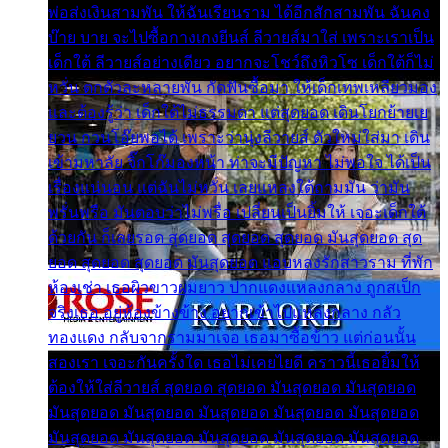
พ่อส่งเงินสามพัน ให้ฉันเรียนราม ได้อีกสักสามพัน ฉันคง
บ๊าย บาย จะไปซื้อกางเกงยีนส์ ลีวายส์มาใส่ เพราะเราเป็น
เด็กใต้ ลีวายส์อย่างเดียว อยากจะโชว์ถึงหิวโซ เด็กใต้ก็ไม่
หวั่น ตกตัวละหลายพัน กัดฟันซื้อมา ให้เด็กเทพเหลียวมอง
และต้องรู้ว่า เด็กใต้ไม่ธรรมดา แต่สุดยอด เดินโยกย้ายเย
ยวน กวนโอ๊ยพอได้ เพราะว่านุ่งลีวายส์ ตัวใหม่ใส่มา เดิน
เข้ามหาลัย จิ๊กโก๊มองหน้า ท่าจะมีปัญหา ไม่พอใจ ได้เป็น
เรื่องแน่นอน แต่ฉันไม่หวั่น เลยแหลงใต้ถามมัน ว่ามัน
พรั่นพรือ มันตอบว่าไม่พรื่อ เปลี่ยนเป็นยิ้มให้ เจอะเด็กใต้
ด้วยกัน ก็เลยรอด สุดยอด สุดยอด สุดยอด มันสุดยอด สุด
ยอด สุดยอด สุดยอด มันสุดยอด แอบหลงรักสาวราม ที่พัก
ห้องเช่า เธอผิวขาวผมยาว ปากแดงแหลงกลาง ถูกสเป็ก
จริงเธอ อยู่ห้องข้างข้าง อยากเข้าไปแหลงกลาง กลัว
ทองแดง กลับจากรามมาเจอ เธอมาซื้อข้าว แต่ก่อนนั้น
สองเรา เจอะกันครั้งใด เธอไม่เคยไยดี คราวนี้เธอยิ้มให้
ต้องให้ใส่ลีวายส์ สุดยอด สุดยอด มันสุดยอด มันสุดยอด
มันสุดยอด มันสุดยอด มันสุดยอด มันสุดยอด มันสุดยอด
มันสุดยอด มันสุดยอด มันสุดยอด มันสุดยอด มันสุดยอด