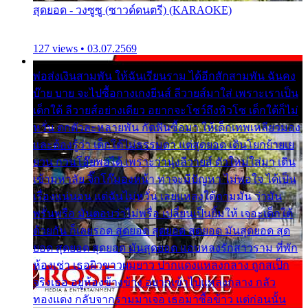
สุดยอด - วงซูซู (ซาวด์ดนตรี) (KARAOKE)
127 views • 03.07.2569
พ่อส่งเงินสามพัน ให้ฉันเรียนราม ได้อีกสักสามพัน ฉันคง
บ๊าย บาย จะไปซื้อกางเกงยีนส์ ลีวายส์มาใส่ เพราะเราเป็น
เด็กใต้ ลีวายส์อย่างเดียว อยากจะโชว์ถึงหิวโซ เด็กใต้ก็ไม่
หวั่น ตกตัวละหลายพัน กัดฟันซื้อมา ให้เด็กเทพเหลียวมอง
และต้องรู้ว่า เด็กใต้ไม่ธรรมดา แต่สุดยอด เดินโยกย้ายเย
ยวน กวนโอ๊ยพอได้ เพราะว่านุ่งลีวายส์ ตัวใหม่ใส่มา เดิน
เข้ามหาลัย จิ๊กโก๊มองหน้า ท่าจะมีปัญหา ไม่พอใจ ได้เป็น
เรื่องแน่นอน แต่ฉันไม่หวั่น เลยแหลงใต้ถามมัน ว่ามัน
พรั่นพรือ มันตอบว่าไม่พรื่อ เปลี่ยนเป็นยิ้มให้ เจอะเด็กใต้
ด้วยกัน ก็เลยรอด สุดยอด สุดยอด สุดยอด มันสุดยอด สุด
ยอด สุดยอด สุดยอด มันสุดยอด แอบหลงรักสาวราม ที่พัก
ห้องเช่า เธอผิวขาวผมยาว ปากแดงแหลงกลาง ถูกสเป็ก
จริงเธอ อยู่ห้องข้างข้าง อยากเข้าไปแหลงกลาง กลัว
ทองแดง กลับจากรามมาเจอ เธอมาซื้อข้าว แต่ก่อนนั้น