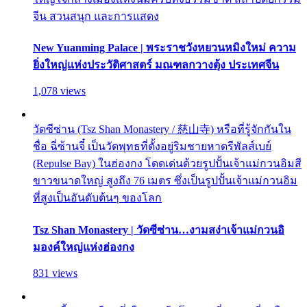
จีน สวนสนุก และการแสดง
New Yuanming Palace | พระราชวังหยวนหมิงใหม่ ความ
ยิ่งใหญ่แห่งประวัติศาสตร์ มณฑลกวางตุ้ง ประเทศจีน
1,078 views
วัดซีซ่าน (Tsz Shan Monastery / 慈山寺) หรือที่รู้จักกันใน
ชื่อ ฉี่ซ้านจี๋ เป็นวัดพุทธที่ตั้งอยู่ริมชายหาดรีพัลส์เบย์
(Repulse Bay) ในฮ่องกง โดดเด่นด้วยรูปปั้นเจ้าแม่กวนอิมสี
ขาวขนาดใหญ่ สูงถึง 76 เมตร ซึ่งเป็นรูปปั้นเจ้าแม่กวนอิม
ที่สูงเป็นอันดับต้นๆ ของโลก
Tsz Shan Monastery | วัดซีซ่าน…งามสง่าเจ้าแม่กวนอิ
มองค์ใหญ่แห่งฮ่องกง
831 views