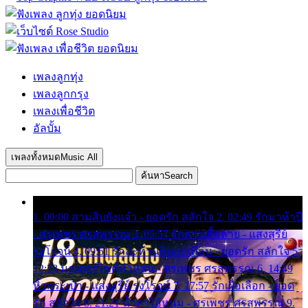
เพลงลูกทุ่ง
เพลงลูกกรุง
เพลงเพื่อชีวิต
อัลบั้ม
เพลงทั้งหมด
Music All
ค้นหา
Search
1. 00:00 สามสิบยังแจ๋ว - ยอดรัก สลักใจ 2. 02:49 รักมาห้าปี
- ศรเพชร ศรสุพรรณ 3. 05:57 รักสาวเสื้อลาย - แสงสุรีย์
รุ่งโรจน์ 4. 09:51 รักสะท้านดินสะเทือน - ยอดรัก สลักใจ 5.
12:23 มอเตอร์ไซค์ทำหล่น - ศรเพชร ศรสุพรรณ 6. 14:49
หิ้วกระเป๋า - แสงสุรีย์ รุ่งโรจน์ 7. 17:57 รักเผื่อเลือก - ยอด
รัก สลักใจ 8. 21:21 น้ำตาไอ้หนุ่ม - ศรเพชร ศรสุพรรณ 9.