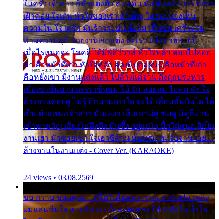
ในครัว เจ้าสาว ก็มัวแต่งตัว สวยเด่น นั่งเคียงเจ้าบ่าว ที่เขา
เฝ้าคอย ใจเต้น หัวใจของเรา ลำเค็ญ ใครจะมองเห็น
ความใน ใจ เศร้า มันร้าวระบม ต้องมาขื่นขม เศร้าตรม
ท่ามความสุขี ช่วยงานเขาแต่ง แต่เรา แล้งมาหลายปี
เมื่อไรหนอจะ โชคดี ได้มีพิธีวิวาห์ หัวใจหล้า คอยไปคอย
มา คือหน้าที่เก่า หัวใจหล้า คอยไปคอยมา คือหน้าที่เก่า
คือหยังเขา มีงานแต่งแล้ว ไปล้างแต่จาน ดั่งถูกประหาร
เมื่อเขาชื่นบาน แต่เราขื่นขม โอ้ รัก ลอยลม ไม่สม ดัง ใจ
ล้างจานคอยคู่ ไม่รู้ อีกนานเท่าใด จะได้ เลื่อนขั้นบันได ได้
เป็น ตำแหน่งเจ้าสาว มันเหงา เห็นเขามีคู่ ซมดู มีคู่ก็ม่วน
เข้าพาขวัญ เสียงโห่ตึงตึง มันซึ้ง อยู่แก่ใจ มื้อใด๋หนอ สิเป็น
งานเฮา มัวซอยเขา ใจเฮาซิด้าน มันทรมาน จับจาน เอย…
ล้างจานในงานแต่ง - Cover Ver. (KARAOKE)
24 views • 03.08.2569
ขอ กราบ ขอบคุณ.... ที่ได้รับไออุ่น การุณ จากแฟน เพลง
ผมแสนชื่นใจ หายวังเวง เมื่อแฟนเพลง ให้กำลังใจ น้ำใจ