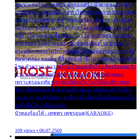
ออเซาะจนใจเบา สงสาร บัวทองเศร้า น้ำตาคลอเบ้า เฝ้า
อาลัย หนุ่มรูปหล่อหนีไกล หัวใจบัวทองระรวย บัวทองโศก
เพราะเป็นโรครักจาง ชีวิตเคว้งคว้าง เมื่อรักห่างร้างไกล
แม่ก็บอก พ่อก็สั่งจะรักใครสักครั้ง อย่าไปหวังความรวย
พลั้งไปใครจะช่วย ซื้อเปลมาไกว ให้ลูกบัวทอง เวรกรรม
ตามสนอง จึงเศร้าหมอง กลีบบัวทองต้องโรย บัวทองไม่
ตระหนัก เพราะไม่รักโคลนตม บัวทองท้องกลม เพราะลืม
ตมน้ำคลอง หลงลิ้น ที่สิ้นสัตย์ เจ้าจึงไม่ระมัด หลงกลิ่นลิ้น
โชย คำหวาน เขาวาดโรย บัวทองกลีบโรย ต้องร้อนรุม บัว
มาบานก่อนตูม ดุจไฟสุมร้อนรุมอุรา บัวทองผ่ายผอม
เพราะตรอมฤทัย ข้าวปลาไม่สนใจ ร้องไห้ลูกเดียว หยุด
โศก เสียเถิดทอง พักความเศร้าหมอง เถิดทองจ๋า ถึงใคร
เขาจะว่า ลูกเจ้าเกิดมา จะชื่อว่าไง พี่ขอเป็นเพื่อนปลอบใจ
จะตั้งชื่อให้ ว่าไอ้บังเอิญ
บัวทองร้องไห้ - เทพพร เพชรอุบล(KARAOKE)
109 views • 06.07.2569