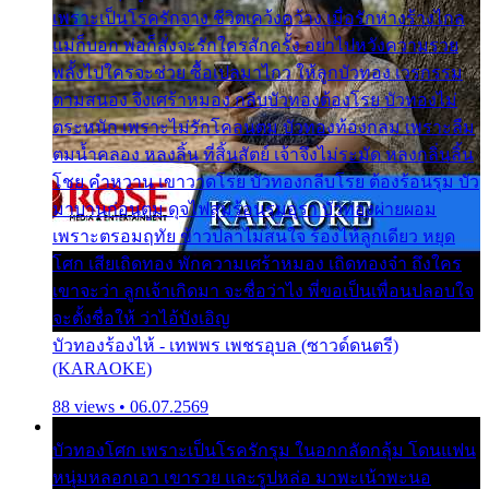
เพราะเป็นโรครักจาง ชีวิตเคว้งคว้าง เมื่อรักห่างร้างไกล
แม่ก็บอก พ่อก็สั่งจะรักใครสักครั้ง อย่าไปหวังความรวย
พลั้งไปใครจะช่วย ซื้อเปลมาไกว ให้ลูกบัวทอง เวรกรรม
ตามสนอง จึงเศร้าหมอง กลีบบัวทองต้องโรย บัวทองไม่
ตระหนัก เพราะไม่รักโคลนตม บัวทองท้องกลม เพราะลืม
ตมน้ำคลอง หลงลิ้น ที่สิ้นสัตย์ เจ้าจึงไม่ระมัด หลงกลิ่นลิ้น
โชย คำหวาน เขาวาดโรย บัวทองกลีบโรย ต้องร้อนรุม บัว
มาบานก่อนตูม ดุจไฟสุมร้อนรุมอุรา บัวทองผ่ายผอม
เพราะตรอมฤทัย ข้าวปลาไม่สนใจ ร้องไห้ลูกเดียว หยุด
โศก เสียเถิดทอง พักความเศร้าหมอง เถิดทองจ๋า ถึงใคร
เขาจะว่า ลูกเจ้าเกิดมา จะชื่อว่าไง พี่ขอเป็นเพื่อนปลอบใจ
จะตั้งชื่อให้ ว่าไอ้บังเอิญ
บัวทองร้องไห้ - เทพพร เพชรอุบล (ซาวด์ดนตรี)
(KARAOKE)
88 views • 06.07.2569
บัวทองโศก เพราะเป็นโรครักรุม ในอกกลัดกลุ้ม โดนแฟน
หนุ่มหลอกเอา เขารวย และรูปหล่อ มาพะเน้าพะนอ