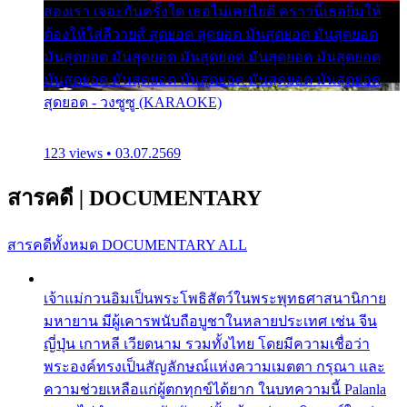
สองเรา เจอะกันครั้งใด เธอไม่เคยไยดี คราวนี้เธอยิ้มให้
ต้องให้ใส่ลีวายส์ สุดยอด สุดยอด มันสุดยอด มันสุดยอด
มันสุดยอด มันสุดยอด มันสุดยอด มันสุดยอด มันสุดยอด
มันสุดยอด มันสุดยอด มันสุดยอด มันสุดยอด มันสุดยอด
สุดยอด - วงซูซู (KARAOKE)
123 views • 03.07.2569
สารคดี
|
DOCUMENTARY
สารคดีทั้งหมด
DOCUMENTARY ALL
เจ้าแม่กวนอิมเป็นพระโพธิสัตว์ในพระพุทธศาสนานิกาย
มหายาน มีผู้เคารพนับถือบูชาในหลายประเทศ เช่น จีน
ญี่ปุ่น เกาหลี เวียดนาม รวมทั้งไทย โดยมีความเชื่อว่า
พระองค์ทรงเป็นสัญลักษณ์แห่งความเมตตา กรุณา และ
ความช่วยเหลือแก่ผู้ตกทุกข์ได้ยาก ในบทความนี้ Palanla