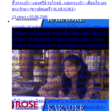
หิ้วกระเป๋า | แสงสุรีย์ รุ่งโรจน์ - แย่งกระเป๋า | เตือนใจ บุญ
พระรักษา (ซาวด์ดนตรี) (KARAOKE)
13 views • 03.08.2569
งานแต่ง เขาแซง แย่งเอาไปก่อน หัวใจอาวรณ์ มาซ่อน อยู่
ในห้องครัว ข้างนอกเจ้าสาว ส่งยิ้ม ให้คนไปทั่ว แต่เรา เฝ้า
อยู่ในครัว ทำตัวเป็นเด็ก ล้างจาน ในเมื่อ เจ้าสาว คือคน
บ้านใกล้ พึ่งพาอาศัย จำใจ ต้องไปช่วยงาน พอถึงเวลา เขา
พา กันเข้าพาขวัญ เพื่อนฝูง เฮฮาดังลั่น แต่เราล้างจาน
เดียวดาย เป็นคนพ่าย บ่มีความหมาย เคียงใจเจ้าบ่าว เป็น
คนพ่าย บ่มีความหมาย เคียงใจเจ้าบ่าว เพื่อนเจ้าสาว ยัง
เป็นบ่ได้ คือคนพ่าย ฮักคน ไม่มีใครสน เขาไม่เห็นคน ที่อยู่
ในครัว เจ้าสาว ก็มัวแต่งตัว สวยเด่น นั่งเคียงเจ้าบ่าว ที่เขา
เฝ้าคอย ใจเต้น หัวใจของเรา ลำเค็ญ ใครจะมองเห็น
ความใน ใจ เศร้า มันร้าวระบม ต้องมาขื่นขม เศร้าตรม
ท่ามความสุขี ช่วยงานเขาแต่ง แต่เรา แล้งมาหลายปี
เมื่อไรหนอจะ โชคดี ได้มีพิธีวิวาห์ หัวใจหล้า คอยไปคอย
มา คือหน้าที่เก่า หัวใจหล้า คอยไปคอยมา คือหน้าที่เก่า