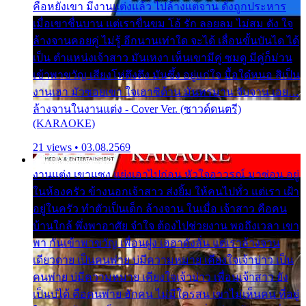
คือหยังเขา มีงานแต่งแล้ว ไปล้างแต่จาน ดั่งถูกประหาร
เมื่อเขาชื่นบาน แต่เราขื่นขม โอ้ รัก ลอยลม ไม่สม ดัง ใจ
ล้างจานคอยคู่ ไม่รู้ อีกนานเท่าใด จะได้ เลื่อนขั้นบันได ได้
เป็น ตำแหน่งเจ้าสาว มันเหงา เห็นเขามีคู่ ซมดู มีคู่ก็ม่วน
เข้าพาขวัญ เสียงโห่ตึงตึง มันซึ้ง อยู่แก่ใจ มื้อใด๋หนอ สิเป็น
งานเฮา มัวซอยเขา ใจเฮาซิด้าน มันทรมาน จับจาน เอย…
ล้างจานในงานแต่ง - Cover Ver. (ซาวด์ดนตรี)
(KARAOKE)
21 views • 03.08.2569
งานแต่ง เขาแซง แย่งเอาไปก่อน หัวใจอาวรณ์ มาซ่อน อยู่
ในห้องครัว ข้างนอกเจ้าสาว ส่งยิ้ม ให้คนไปทั่ว แต่เรา เฝ้า
อยู่ในครัว ทำตัวเป็นเด็ก ล้างจาน ในเมื่อ เจ้าสาว คือคน
บ้านใกล้ พึ่งพาอาศัย จำใจ ต้องไปช่วยงาน พอถึงเวลา เขา
พา กันเข้าพาขวัญ เพื่อนฝูง เฮฮาดังลั่น แต่เราล้างจาน
เดียวดาย เป็นคนพ่าย บ่มีความหมาย เคียงใจเจ้าบ่าว เป็น
คนพ่าย บ่มีความหมาย เคียงใจเจ้าบ่าว เพื่อนเจ้าสาว ยัง
เป็นบ่ได้ คือคนพ่าย ฮักคน ไม่มีใครสน เขาไม่เห็นคน ที่อยู่