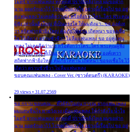
ไมตรี จากแฟนเพลง ทุกทุกที่ ปราณีหลั่งไหล ผมขอฝาก
นาม ยอดรักเอาไว้ โปรดเป็นแรงใจ อย่างนี้เรื่อยไป ขอ อยู่
คู่แฟนเพลง ไม่เคยคิดว่าเก่ง หรือดังกว่าใคร..ใคร พระคุณ
ผู้ฟัง เท่านั้นยิ่งใหญ่ ที่เป็นแรงใจ ให้ผมดังมา.. ขอ องค์เท
วา สถิตฟากฟ้ายิ่งใหญ่ คุ้มภัยให้ท่าน เถิดหนา ขอจงเชื่อ
ใจ ไว้เถิดว่า ตราบชั่วชีวา ไม่ลืมแฟนเพลง ขอ อยู่คู่แฟน
เพลง ไม่เคยคิดว่าเก่ง หรือดังกว่าใคร..ใคร พระคุณผู้ฟัง
เท่านั้นยิ่งใหญ่ ที่เป็นแรงใจ ให้ผมดังมา.. ขอ องค์เทวา
สถิตฟากฟ้ายิ่งใหญ่ คุ้มภัยให้ท่าน เถิดหนา ขอจงเชื่อใจ ไว้
เถิดว่า ตราบชั่วชีวา ไม่ลืมแฟนเพลง
ขอบคุณแฟนเพลง - Cover Ver. (ซาวด์ดนตรี) (KARAOKE)
29 views • 31.07.2569
ขอ กราบ ขอบคุณ.... ที่ได้รับไออุ่น การุณ จากแฟน เพลง
ผมแสนชื่นใจ หายวังเวง เมื่อแฟนเพลง ให้กำลังใจ น้ำใจ
ไมตรี จากแฟนเพลง ทุกทุกที่ ปราณีหลั่งไหล ผมขอฝาก
นาม ยอดรักเอาไว้ โปรดเป็นแรงใจ อย่างนี้เรื่อยไป ขอ อยู่