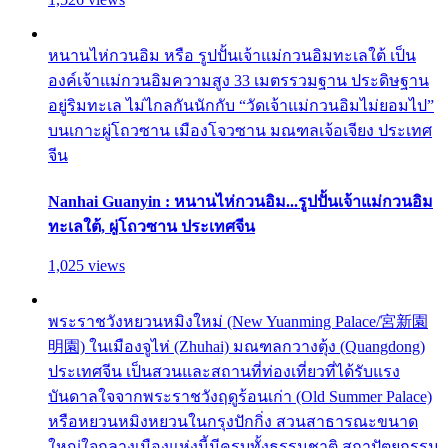
หนานไห่กวนอิม หรือ รูปปั้นเจ้าแม่กวนอิมทะเลใต้ เป็น
องค์เจ้าแม่กวนอิมความสูง 33 เมตรรวมฐาน ประดิษฐาน
อยู่ริมทะเล ไม่ไกลกันนักกับ “วัดเจ้าแม่กวนอิมไม่ยอมไป”
บนเกาะผู่โถวซาน เมืองโจวซาน มณฑลเจ้อเจียง ประเทศ
จีน
Nanhai Guanyin : หนานไห่กวนอิม...รูปปั้นเจ้าแม่กวนอิม
ทะเลใต้, ผู่โถวซาน ประเทศจีน
1,025 views
พระราชวังหยวนหมิงใหม่ (New Yuanming Palace/宮新園
明園) ในเมืองจูไห่ (Zhuhai) มณฑลกวางตุ้ง (Quangdong)
ประเทศจีน เป็นสวนและสถานที่ท่องเที่ยวที่ได้รับแรง
บันดาลใจจากพระราชวังฤดูร้อนเก่า (Old Summer Palace)
หรือหยวนหมิงหยวนในกรุงปักกิ่ง สวนสาธารณะขนาด
ใหญ่ใจกลางเมืองแห่งนี้มีครบทั้งธรรมชาติ สถาปัตยกรรม