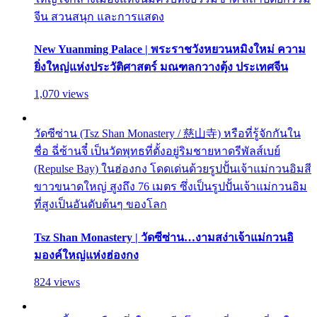
จีน สวนสนุก และการแสดง
New Yuanming Palace | พระราชวังหยวนหมิงใหม่ ความ
ยิ่งใหญ่แห่งประวัติศาสตร์ มณฑลกวางตุ้ง ประเทศจีน
1,070 views
วัดซีซ่าน (Tsz Shan Monastery / 慈山寺) หรือที่รู้จักกันใน
ชื่อ ฉี่ซ้านจี๋ เป็นวัดพุทธที่ตั้งอยู่ริมชายหาดรีพัลส์เบย์
(Repulse Bay) ในฮ่องกง โดดเด่นด้วยรูปปั้นเจ้าแม่กวนอิมสี
ขาวขนาดใหญ่ สูงถึง 76 เมตร ซึ่งเป็นรูปปั้นเจ้าแม่กวนอิม
ที่สูงเป็นอันดับต้นๆ ของโลก
Tsz Shan Monastery | วัดซีซ่าน…งามสง่าเจ้าแม่กวนอิ
มองค์ใหญ่แห่งฮ่องกง
824 views