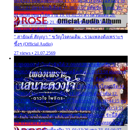
00:45:25 รอหน่อยน้องติ๋ม 15. 00:48:56 เรือล่มในหนอง 16.
00:51:43 บัตรเชิญสีเลือด 17. 00:56:07 อดีตรักโรงทอ 18.
01:00:00 เขมรไล่ควาย 19. 01:02:55 สาวสวนแตง 20.
01:05:51 แอบมอง 21. 01:09:27 พบรักปากน้ำโพ 22.
01:13:06 สายัณห์เมา
" สายัณห์ สัญญา " ขวัญใจคนเดิม - รวมเพลงดังเพราะๆ
ซึ้งๆ (Official Audio)
27 views • 21.07.2569
1. 00:00:00 ทำไมทำฉันได้ 2. 00:03:20 นางฟ้าสลัม 3.
00:06:50 คน 4. 00:10:36 บุญเหลือเกิน 5. 00:13:58 ฝนหยาด
สุดท้าย 6. 00:17:30 ยาใจยาจก 7. 00:20:30 คิดดูให้ดี 8.
00:24:21 ลบรอยแผลรัก 9. 00:27:35 เหมือนใจโดนกรีด 10.
00:30:54 ขบวนการเปาเปียว 11. 00:34:05 คำรำพัน 12.
00:37:20 ปาหนัน 13. 00:40:37 ใจเจ้ากรรม 14. 00:44:15 จูบ
ฉันแล้วจงตายเสีย 15. 00:47:24 ขอสูมาเต๊อะ 16. 00:51:11
คนใจมาร 17. 00:54:50 คืนทรมาน 18. 00:58:25 รักนี้สีดำ
19. 01:01:44 ส่วนเกิน 20. 01:05:42 หยาดน้ำฝนหยดน้ำตา
21. 01:09:13 เหลือเพียงฝัน 22. 01:13:26 เขา 23. 01:16:37