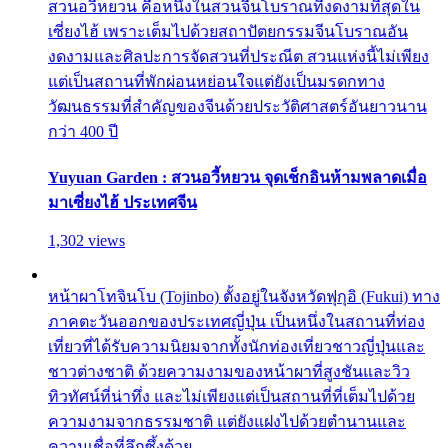
สวนอวี้หยวน คือหนึ่งในสวนจีนโบราณที่งดงามที่สุดใน
เซี่ยงไฮ้ เพราะเต็มไปด้วยสถาปัตยกรรมจีนโบราณอัน
งดงามและศิลปะการจัดสวนที่ประณีต สวนแห่งนี้ไม่เพียง
แต่เป็นสถานที่พักผ่อนหย่อนใจแต่ยังเป็นมรดกทาง
วัฒนธรรมที่สำคัญของจีนด้วยประวัติศาสตร์อันยาวนาน
กว่า 400 ปี
Yuyuan Garden : สวนอวี้หยวน จุดเช็กอินห้ามพลาดเมื่อ
มาเซี่ยงไฮ้ ประเทศจีน
1,302 views
หน้าผาโทจินโบ (Tojinbo) ตั้งอยู่ในจังหวัดฟุกุอิ (Fukui) ทาง
ภาคตะวันออกของประเทศญี่ปุ่น เป็นหนึ่งในสถานที่ท่อง
เที่ยวที่ได้รับความนิยมจากทั้งนักท่องเที่ยวชาวญี่ปุ่นและ
ชาวต่างชาติ ด้วยความงามของหน้าผาที่สูงชันและวิว
ทิวทัศน์ที่น่าทึ่ง และไม่เพียงแต่เป็นสถานที่ที่เต็มไปด้วย
ความงามจากธรรมชาติ แต่ยังแฝงไปด้วยตำนานและ
ความเชื่อที่ลึกซึ้งด้วย