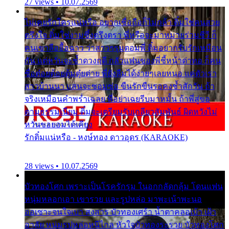
27 views • 10.07.2569
ไม่เคยรักใครแน่หรือ อยากเชื่อถือก็ไม่กล้า ติ๋มใช่คนสวย
ตรึงใจ ติ๋มใช่งามซึ้งตรึงตรา พี่หรือจะมาหมายร่วมชีวี ก็
คนเขาลืออื้อฉาว ว่าสาวๆรุมตอมพี่ ติ๋มอยากรับรักเหมือน
กัน แต่หวั่นจะช้ำดวงฤดี กลัวแฟนของพี่ชี้หน้าด่าทอ ก็คน
ชื่อต๋อยต้อยตุ้มตุ๋ยต่าย พี่ยังลืมได้ง่ายๆเลยหนอ แค่ตัวเรา
สาวบ้านนา แสนจะซอมซ่อ ขืนรักขืนรอคงช้ำสักวัน ถ้า
จริงเหมือนคำพร่ำเฉลย พี่อย่าเฉยรีบมาหมั้น ถ้าพี่สู่ขอ
ตามธรรมเนียม ติ๋มจะเตรียมรับเกลียวสัมพันธ์ ผิดหวังไม่
หวั่นขอยอมได้เคียง
รักติ๋มแน่หรือ - หงษ์ทอง ดาวอุดร (KARAOKE)
28 views • 10.07.2569
บัวทองโศก เพราะเป็นโรครักรุม ในอกกลัดกลุ้ม โดนแฟน
หนุ่มหลอกเอา เขารวย และรูปหล่อ มาพะเน้าพะนอ
ออเซาะจนใจเบา สงสาร บัวทองเศร้า น้ำตาคลอเบ้า เฝ้า
อาลัย หนุ่มรูปหล่อหนีไกล หัวใจบัวทองระรวย บัวทองโศก