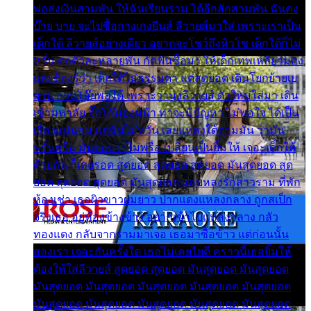
พ่อส่งเงินสามพัน ให้ฉันเรียนราม ได้อีกสักสามพัน ฉันคง
บ๊าย บาย จะไปซื้อกางเกงยีนส์ ลีวายส์มาใส่ เพราะเราเป็น
เด็กใต้ ลีวายส์อย่างเดียว อยากจะโชว์ถึงหิวโซ เด็กใต้ก็ไม่
หวั่น ตกตัวละหลายพัน กัดฟันซื้อมา ให้เด็กเทพเหลียวมอง
และต้องรู้ว่า เด็กใต้ไม่ธรรมดา แต่สุดยอด เดินโยกย้ายเย
ยวน กวนโอ๊ยพอได้ เพราะว่านุ่งลีวายส์ ตัวใหม่ใส่มา เดิน
เข้ามหาลัย จิ๊กโก๊มองหน้า ท่าจะมีปัญหา ไม่พอใจ ได้เป็น
เรื่องแน่นอน แต่ฉันไม่หวั่น เลยแหลงใต้ถามมัน ว่ามัน
พรั่นพรือ มันตอบว่าไม่พรื่อ เปลี่ยนเป็นยิ้มให้ เจอะเด็กใต้
ด้วยกัน ก็เลยรอด สุดยอด สุดยอด สุดยอด มันสุดยอด สุด
ยอด สุดยอด สุดยอด มันสุดยอด แอบหลงรักสาวราม ที่พัก
ห้องเช่า เธอผิวขาวผมยาว ปากแดงแหลงกลาง ถูกสเป็ก
จริงเธอ อยู่ห้องข้างข้าง อยากเข้าไปแหลงกลาง กลัว
ทองแดง กลับจากรามมาเจอ เธอมาซื้อข้าว แต่ก่อนนั้น
สองเรา เจอะกันครั้งใด เธอไม่เคยไยดี คราวนี้เธอยิ้มให้
ต้องให้ใส่ลีวายส์ สุดยอด สุดยอด มันสุดยอด มันสุดยอด
มันสุดยอด มันสุดยอด มันสุดยอด มันสุดยอด มันสุดยอด
มันสุดยอด มันสุดยอด มันสุดยอด มันสุดยอด มันสุดยอด