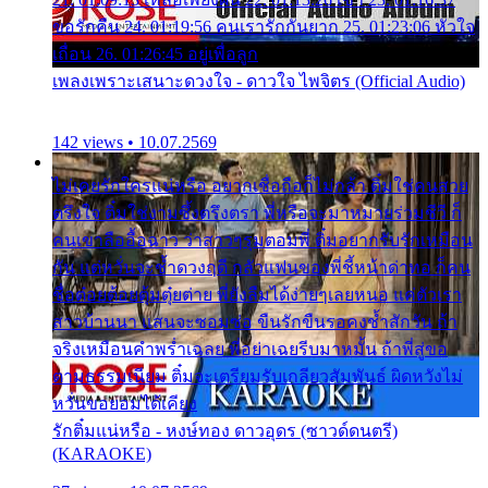
ขอรักคืน 24. 01:19:56 คนเรารักกันยาก 25. 01:23:06 หัวใจ
เถื่อน 26. 01:26:45 อยู่เพื่อลูก
เพลงเพราะเสนาะดวงใจ - ดาวใจ ไพจิตร (Official Audio)
142 views • 10.07.2569
ไม่เคยรักใครแน่หรือ อยากเชื่อถือก็ไม่กล้า ติ๋มใช่คนสวย
ตรึงใจ ติ๋มใช่งามซึ้งตรึงตรา พี่หรือจะมาหมายร่วมชีวี ก็
คนเขาลืออื้อฉาว ว่าสาวๆรุมตอมพี่ ติ๋มอยากรับรักเหมือน
กัน แต่หวั่นจะช้ำดวงฤดี กลัวแฟนของพี่ชี้หน้าด่าทอ ก็คน
ชื่อต๋อยต้อยตุ้มตุ๋ยต่าย พี่ยังลืมได้ง่ายๆเลยหนอ แค่ตัวเรา
สาวบ้านนา แสนจะซอมซ่อ ขืนรักขืนรอคงช้ำสักวัน ถ้า
จริงเหมือนคำพร่ำเฉลย พี่อย่าเฉยรีบมาหมั้น ถ้าพี่สู่ขอ
ตามธรรมเนียม ติ๋มจะเตรียมรับเกลียวสัมพันธ์ ผิดหวังไม่
หวั่นขอยอมได้เคียง
รักติ๋มแน่หรือ - หงษ์ทอง ดาวอุดร (ซาวด์ดนตรี)
(KARAOKE)