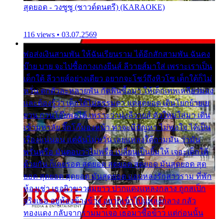
สุดยอด - วงซูซู (ซาวด์ดนตรี) (KARAOKE)
116 views • 03.07.2569
พ่อส่งเงินสามพัน ให้ฉันเรียนราม ได้อีกสักสามพัน ฉันคง
บ๊าย บาย จะไปซื้อกางเกงยีนส์ ลีวายส์มาใส่ เพราะเราเป็น
เด็กใต้ ลีวายส์อย่างเดียว อยากจะโชว์ถึงหิวโซ เด็กใต้ก็ไม่
หวั่น ตกตัวละหลายพัน กัดฟันซื้อมา ให้เด็กเทพเหลียวมอง
และต้องรู้ว่า เด็กใต้ไม่ธรรมดา แต่สุดยอด เดินโยกย้ายเย
ยวน กวนโอ๊ยพอได้ เพราะว่านุ่งลีวายส์ ตัวใหม่ใส่มา เดิน
เข้ามหาลัย จิ๊กโก๊มองหน้า ท่าจะมีปัญหา ไม่พอใจ ได้เป็น
เรื่องแน่นอน แต่ฉันไม่หวั่น เลยแหลงใต้ถามมัน ว่ามัน
พรั่นพรือ มันตอบว่าไม่พรื่อ เปลี่ยนเป็นยิ้มให้ เจอะเด็กใต้
ด้วยกัน ก็เลยรอด สุดยอด สุดยอด สุดยอด มันสุดยอด สุด
ยอด สุดยอด สุดยอด มันสุดยอด แอบหลงรักสาวราม ที่พัก
ห้องเช่า เธอผิวขาวผมยาว ปากแดงแหลงกลาง ถูกสเป็ก
จริงเธอ อยู่ห้องข้างข้าง อยากเข้าไปแหลงกลาง กลัว
ทองแดง กลับจากรามมาเจอ เธอมาซื้อข้าว แต่ก่อนนั้น