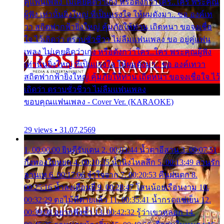
คู่แฟนเพลง ไม่เคยคิดว่าเก่ง หรือดังกว่าใคร..ใคร พระคุณ
ผู้ฟัง เท่านั้นยิ่งใหญ่ ที่เป็นแรงใจ ให้ผมดังมา.. ขอ องค์เท
วา สถิตฟากฟ้ายิ่งใหญ่ คุ้มภัยให้ท่าน เถิดหนา ขอจงเชื่อ
ใจ ไว้เถิดว่า ตราบชั่วชีวา ไม่ลืมแฟนเพลง ขอ อยู่คู่แฟน
เพลง ไม่เคยคิดว่าเก่ง หรือดังกว่าใคร..ใคร พระคุณผู้ฟัง
เท่านั้นยิ่งใหญ่ ที่เป็นแรงใจ ให้ผมดังมา.. ขอ องค์เทวา
สถิตฟากฟ้ายิ่งใหญ่ คุ้มภัยให้ท่าน เถิดหนา ขอจงเชื่อใจ ไว้
เถิดว่า ตราบชั่วชีวา ไม่ลืมแฟนเพลง
ขอบคุณแฟนเพลง - Cover Ver. (KARAOKE)
29 views • 31.07.2569
1. 00:00:00 ยินดีรับเดน 2. 00:03:44 น้ำตาอีสาน 3. 00:07:51
กิ่งทองใบหยก 4. 00:10:35 น้ำนิ่งไหลลึก 5. 00:13:49 ลานรัก
ลานเท 6. 00:17:06 จำใจจาก 7. 00:20:53 คืนฝนตก 8.
00:25:16 น้ำลงเดือนยี่ 9. 00:28:47 โสนน้อยเรือนงาม 10.
00:32:29 ตอไม้ที่ตายแล้ว 11. 00:35:41 น้ำกรดแช่เย็น 12.
00:39:08 อยากฟังซ้ำ 13. 00:42:32 รู้ว่าเขาหลอก 14.