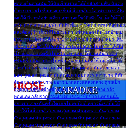
พ่อส่งเงินสามพัน ให้ฉันเรียนราม ได้อีกสักสามพัน ฉันคง
บ๊าย บาย จะไปซื้อกางเกงยีนส์ ลีวายส์มาใส่ เพราะเราเป็น
เด็กใต้ ลีวายส์อย่างเดียว อยากจะโชว์ถึงหิวโซ เด็กใต้ก็ไม่
หวั่น ตกตัวละหลายพัน กัดฟันซื้อมา ให้เด็กเทพเหลียวมอง
และต้องรู้ว่า เด็กใต้ไม่ธรรมดา แต่สุดยอด เดินโยกย้ายเย
ยวน กวนโอ๊ยพอได้ เพราะว่านุ่งลีวายส์ ตัวใหม่ใส่มา เดิน
เข้ามหาลัย จิ๊กโก๊มองหน้า ท่าจะมีปัญหา ไม่พอใจ ได้เป็น
เรื่องแน่นอน แต่ฉันไม่หวั่น เลยแหลงใต้ถามมัน ว่ามัน
พรั่นพรือ มันตอบว่าไม่พรื่อ เปลี่ยนเป็นยิ้มให้ เจอะเด็กใต้
ด้วยกัน ก็เลยรอด สุดยอด สุดยอด สุดยอด มันสุดยอด สุด
ยอด สุดยอด สุดยอด มันสุดยอด แอบหลงรักสาวราม ที่พัก
ห้องเช่า เธอผิวขาวผมยาว ปากแดงแหลงกลาง ถูกสเป็ก
จริงเธอ อยู่ห้องข้างข้าง อยากเข้าไปแหลงกลาง กลัว
ทองแดง กลับจากรามมาเจอ เธอมาซื้อข้าว แต่ก่อนนั้น
สองเรา เจอะกันครั้งใด เธอไม่เคยไยดี คราวนี้เธอยิ้มให้
ต้องให้ใส่ลีวายส์ สุดยอด สุดยอด มันสุดยอด มันสุดยอด
มันสุดยอด มันสุดยอด มันสุดยอด มันสุดยอด มันสุดยอด
มันสุดยอด มันสุดยอด มันสุดยอด มันสุดยอด มันสุดยอด