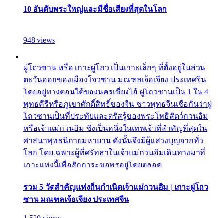
10 อันดับพระใหญ่และมีชื่อเสียงที่สุดในโลก
948 views
ผู่โถวซาน หรือ เกาะผู่โถว เป็นเกาะเล็กๆ ที่ตั้งอยู่ในส่วน
ตะวันออกของเมืองโจวซาน มณฑลเจ้อเจียง ประเทศจีน
โดยอยู่ทางตอนใต้ของนครเซี่ยงไฮ้ ผู่โถวซานเป็น 1 ใน 4
พุทธคีรีหรือภูเขาศักดิ์สิทธิ์ของจีน ชาวพุทธจีนเชื่อกันว่าผู่
โถวซานเป็นที่ประทับและตรัสรู้ของพระโพธิสัตว์กวนอิม
หรือเจ้าแม่กวนอิม ซึ่งเป็นหนึ่งในเทพเจ้าที่สำคัญที่สุดใน
ศาสนาพุทธนิกายมหายาน ดังนั้นจึงมีผู้แสวงบุญจากทั่ว
โลก โดยเฉพาะผู้ที่ศรัทธาในเจ้าแม่กวนอิมเดินทางมาที่
เกาะแห่งนี้เพื่อสักการะขอพรอยู่โดยตลอด
รวม 5 วัดสำคัญแห่งถิ่นกำเนิดเจ้าแม่กวนอิม | เกาะผู่โถว
ซาน มณฑลเจ้อเจียง ประเทศจีน
1,530 views