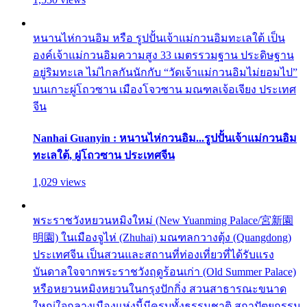
หนานไห่กวนอิม หรือ รูปปั้นเจ้าแม่กวนอิมทะเลใต้ เป็น
องค์เจ้าแม่กวนอิมความสูง 33 เมตรรวมฐาน ประดิษฐาน
อยู่ริมทะเล ไม่ไกลกันนักกับ “วัดเจ้าแม่กวนอิมไม่ยอมไป”
บนเกาะผู่โถวซาน เมืองโจวซาน มณฑลเจ้อเจียง ประเทศ
จีน
Nanhai Guanyin : หนานไห่กวนอิม...รูปปั้นเจ้าแม่กวนอิม
ทะเลใต้, ผู่โถวซาน ประเทศจีน
1,029 views
พระราชวังหยวนหมิงใหม่ (New Yuanming Palace/宮新園
明園) ในเมืองจูไห่ (Zhuhai) มณฑลกวางตุ้ง (Quangdong)
ประเทศจีน เป็นสวนและสถานที่ท่องเที่ยวที่ได้รับแรง
บันดาลใจจากพระราชวังฤดูร้อนเก่า (Old Summer Palace)
หรือหยวนหมิงหยวนในกรุงปักกิ่ง สวนสาธารณะขนาด
ใหญ่ใจกลางเมืองแห่งนี้มีครบทั้งธรรมชาติ สถาปัตยกรรม