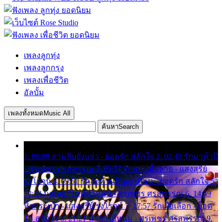
เพลงลูกทุ่ง
เพลงลูกกรุง
เพลงเพื่อชีวิต
อัลบั้ม
เพลงทั้งหมด
Music All
ค้นหา
Search
1. 00:00 สามสิบยังแจ๋ว - ยอดรัก สลักใจ 2. 02:49 รักมาห้าปี
- ศรเพชร ศรสุพรรณ 3. 05:57 รักสาวเสื้อลาย - แสงสุรีย์
รุ่งโรจน์ 4. 09:51 รักสะท้านดินสะเทือน - ยอดรัก สลักใจ 5.
12:23 มอเตอร์ไซค์ทำหล่น - ศรเพชร ศรสุพรรณ 6. 14:49
หิ้วกระเป๋า - แสงสุรีย์ รุ่งโรจน์ 7. 17:57 รักเผื่อเลือก - ยอด
รัก สลักใจ 8. 21:21 น้ำตาไอ้หนุ่ม - ศรเพชร ศรสุพรรณ 9.