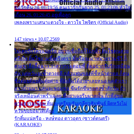
ขอรักคืน 24. 01:19:56 คนเรารักกันยาก 25. 01:23:06 หัวใจ
เถื่อน 26. 01:26:45 อยู่เพื่อลูก
เพลงเพราะเสนาะดวงใจ - ดาวใจ ไพจิตร (Official Audio)
147 views • 10.07.2569
ไม่เคยรักใครแน่หรือ อยากเชื่อถือก็ไม่กล้า ติ๋มใช่คนสวย
ตรึงใจ ติ๋มใช่งามซึ้งตรึงตรา พี่หรือจะมาหมายร่วมชีวี ก็
คนเขาลืออื้อฉาว ว่าสาวๆรุมตอมพี่ ติ๋มอยากรับรักเหมือน
กัน แต่หวั่นจะช้ำดวงฤดี กลัวแฟนของพี่ชี้หน้าด่าทอ ก็คน
ชื่อต๋อยต้อยตุ้มตุ๋ยต่าย พี่ยังลืมได้ง่ายๆเลยหนอ แค่ตัวเรา
สาวบ้านนา แสนจะซอมซ่อ ขืนรักขืนรอคงช้ำสักวัน ถ้า
จริงเหมือนคำพร่ำเฉลย พี่อย่าเฉยรีบมาหมั้น ถ้าพี่สู่ขอ
ตามธรรมเนียม ติ๋มจะเตรียมรับเกลียวสัมพันธ์ ผิดหวังไม่
หวั่นขอยอมได้เคียง
รักติ๋มแน่หรือ - หงษ์ทอง ดาวอุดร (ซาวด์ดนตรี)
(KARAOKE)