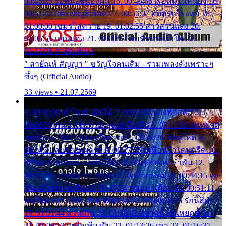
00:45:25 รอหน่อยน้องติ๋ม 15. 00:48:56 เรือล่มในหนอง 16.
00:51:43 บัตรเชิญสีเลือด 17. 00:56:07 อดีตรักโรงทอ 18.
01:00:00 เขมรไล่ควาย 19. 01:02:55 สาวสวนแตง 20.
01:05:51 แอบมอง 21. 01:09:27 พบรักปากน้ำโพ 22.
01:13:06 สายัณห์เมา
" สายัณห์ สัญญา " ขวัญใจคนเดิม - รวมเพลงดังเพราะๆ
ซึ้งๆ (Official Audio)
33 views • 21.07.2569
1. 00:00:00 ทำไมทำฉันได้ 2. 00:03:20 นางฟ้าสลัม 3.
00:06:50 คน 4. 00:10:36 บุญเหลือเกิน 5. 00:13:58 ฝนหยาด
สุดท้าย 6. 00:17:30 ยาใจยาจก 7. 00:20:30 คิดดูให้ดี 8.
00:24:21 ลบรอยแผลรัก 9. 00:27:35 เหมือนใจโดนกรีด 10.
00:30:54 ขบวนการเปาเปียว 11. 00:34:05 คำรำพัน 12.
00:37:20 ปาหนัน 13. 00:40:37 ใจเจ้ากรรม 14. 00:44:15 จูบ
ฉันแล้วจงตายเสีย 15. 00:47:24 ขอสูมาเต๊อะ 16. 00:51:11
คนใจมาร 17. 00:54:50 คืนทรมาน 18. 00:58:25 รักนี้สีดำ
19. 01:01:44 ส่วนเกิน 20. 01:05:42 หยาดน้ำฝนหยดน้ำตา
21. 01:09:13 เหลือเพียงฝัน 22. 01:13:26 เขา 23. 01:16:37