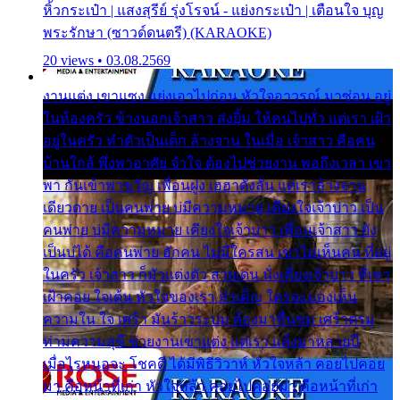
หิ้วกระเป๋า | แสงสุรีย์ รุ่งโรจน์ - แย่งกระเป๋า | เตือนใจ บุญ
พระรักษา (ซาวด์ดนตรี) (KARAOKE)
20 views • 03.08.2569
งานแต่ง เขาแซง แย่งเอาไปก่อน หัวใจอาวรณ์ มาซ่อน อยู่
ในห้องครัว ข้างนอกเจ้าสาว ส่งยิ้ม ให้คนไปทั่ว แต่เรา เฝ้า
อยู่ในครัว ทำตัวเป็นเด็ก ล้างจาน ในเมื่อ เจ้าสาว คือคน
บ้านใกล้ พึ่งพาอาศัย จำใจ ต้องไปช่วยงาน พอถึงเวลา เขา
พา กันเข้าพาขวัญ เพื่อนฝูง เฮฮาดังลั่น แต่เราล้างจาน
เดียวดาย เป็นคนพ่าย บ่มีความหมาย เคียงใจเจ้าบ่าว เป็น
คนพ่าย บ่มีความหมาย เคียงใจเจ้าบ่าว เพื่อนเจ้าสาว ยัง
เป็นบ่ได้ คือคนพ่าย ฮักคน ไม่มีใครสน เขาไม่เห็นคน ที่อยู่
ในครัว เจ้าสาว ก็มัวแต่งตัว สวยเด่น นั่งเคียงเจ้าบ่าว ที่เขา
เฝ้าคอย ใจเต้น หัวใจของเรา ลำเค็ญ ใครจะมองเห็น
ความใน ใจ เศร้า มันร้าวระบม ต้องมาขื่นขม เศร้าตรม
ท่ามความสุขี ช่วยงานเขาแต่ง แต่เรา แล้งมาหลายปี
เมื่อไรหนอจะ โชคดี ได้มีพิธีวิวาห์ หัวใจหล้า คอยไปคอย
มา คือหน้าที่เก่า หัวใจหล้า คอยไปคอยมา คือหน้าที่เก่า