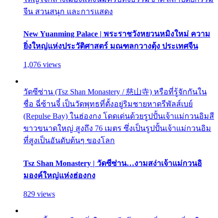
จีน สวนสนุก และการแสดง
New Yuanming Palace | พระราชวังหยวนหมิงใหม่ ความ
ยิ่งใหญ่แห่งประวัติศาสตร์ มณฑลกวางตุ้ง ประเทศจีน
1,076 views
วัดซีซ่าน (Tsz Shan Monastery / 慈山寺) หรือที่รู้จักกันใน
ชื่อ ฉี่ซ้านจี๋ เป็นวัดพุทธที่ตั้งอยู่ริมชายหาดรีพัลส์เบย์
(Repulse Bay) ในฮ่องกง โดดเด่นด้วยรูปปั้นเจ้าแม่กวนอิมสี
ขาวขนาดใหญ่ สูงถึง 76 เมตร ซึ่งเป็นรูปปั้นเจ้าแม่กวนอิม
ที่สูงเป็นอันดับต้นๆ ของโลก
Tsz Shan Monastery | วัดซีซ่าน…งามสง่าเจ้าแม่กวนอิ
มองค์ใหญ่แห่งฮ่องกง
829 views