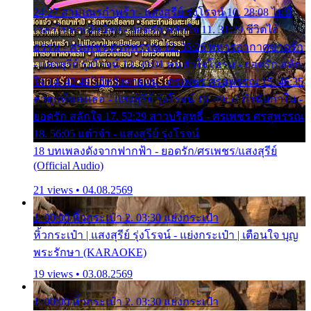
24:27 สามเณรกำพร้า - แสงสุรีย์ รุ่งโรจน์ 10. 28:08 ไม่มี
เวลาไปหาเมียน้อย - ยอดรัก สลักใจ 11. 31:29 ชีวิตไอ้
ธรรม - ศรเพชร ศรสุพรรณ 12. 35:26 ทหารอากาศขาดรัก
- แสงสุรีย์ รุ่งโรจน์ 13. 39:01 คนหัวใจโทรม - ยอดรัก สลัก
ใจ 14. 42:49 ไอ้หวังตายแน่ - ศรเพชร ศรสุพรรณ 15. 46:35
ธาตุแท้ของเธอ - แสงสุรีย์ รุ่งโรจน์ 16. 49:57 กำนันกำใน -
ยอดรัก สลักใจ 17. 52:29 สาวบริสุทธิ์ - ศรเพชร ศรสุพรรณ
18. 56:05 แต๋วจ๋า - แสงสุรีย์ รุ่งโรจน์
18 บทเพลงดังจากฟากฟ้า - ยอดรัก/ศรเพชร/แสงสุรีย์
(Official Audio)
21 views • 04.08.2569
1. 00:00 หิ้วกระเป๋า 2. 03:30 แย่งกระเป๋า
หิ้วกระเป๋า | แสงสุรีย์ รุ่งโรจน์ - แย่งกระเป๋า | เตือนใจ บุญ
พระรักษา (KARAOKE)
19 views • 03.08.2569
1. 00:00 หิ้วกระเป๋า 2. 03:30 แย่งกระเป๋า