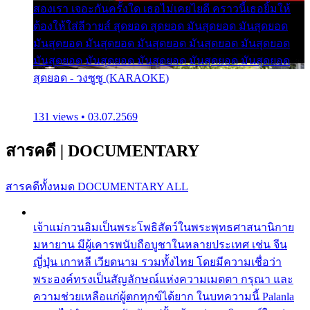
สองเรา เจอะกันครั้งใด เธอไม่เคยไยดี คราวนี้เธอยิ้มให้
ต้องให้ใส่ลีวายส์ สุดยอด สุดยอด มันสุดยอด มันสุดยอด
มันสุดยอด มันสุดยอด มันสุดยอด มันสุดยอด มันสุดยอด
มันสุดยอด มันสุดยอด มันสุดยอด มันสุดยอด มันสุดยอด
สุดยอด - วงซูซู (KARAOKE)
131 views • 03.07.2569
สารคดี
|
DOCUMENTARY
สารคดีทั้งหมด
DOCUMENTARY ALL
เจ้าแม่กวนอิมเป็นพระโพธิสัตว์ในพระพุทธศาสนานิกาย
มหายาน มีผู้เคารพนับถือบูชาในหลายประเทศ เช่น จีน
ญี่ปุ่น เกาหลี เวียดนาม รวมทั้งไทย โดยมีความเชื่อว่า
พระองค์ทรงเป็นสัญลักษณ์แห่งความเมตตา กรุณา และ
ความช่วยเหลือแก่ผู้ตกทุกข์ได้ยาก ในบทความนี้ Palanla