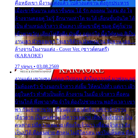
คือหยังเขา มีงานแต่งแล้ว ไปล้างแต่จาน ดั่งถูกประหาร
เมื่อเขาชื่นบาน แต่เราขื่นขม โอ้ รัก ลอยลม ไม่สม ดัง ใจ
ล้างจานคอยคู่ ไม่รู้ อีกนานเท่าใด จะได้ เลื่อนขั้นบันได ได้
เป็น ตำแหน่งเจ้าสาว มันเหงา เห็นเขามีคู่ ซมดู มีคู่ก็ม่วน
เข้าพาขวัญ เสียงโห่ตึงตึง มันซึ้ง อยู่แก่ใจ มื้อใด๋หนอ สิเป็น
งานเฮา มัวซอยเขา ใจเฮาซิด้าน มันทรมาน จับจาน เอย…
ล้างจานในงานแต่ง - Cover Ver. (ซาวด์ดนตรี)
(KARAOKE)
27 views • 03.08.2569
งานแต่ง เขาแซง แย่งเอาไปก่อน หัวใจอาวรณ์ มาซ่อน อยู่
ในห้องครัว ข้างนอกเจ้าสาว ส่งยิ้ม ให้คนไปทั่ว แต่เรา เฝ้า
อยู่ในครัว ทำตัวเป็นเด็ก ล้างจาน ในเมื่อ เจ้าสาว คือคน
บ้านใกล้ พึ่งพาอาศัย จำใจ ต้องไปช่วยงาน พอถึงเวลา เขา
พา กันเข้าพาขวัญ เพื่อนฝูง เฮฮาดังลั่น แต่เราล้างจาน
เดียวดาย เป็นคนพ่าย บ่มีความหมาย เคียงใจเจ้าบ่าว เป็น
คนพ่าย บ่มีความหมาย เคียงใจเจ้าบ่าว เพื่อนเจ้าสาว ยัง
เป็นบ่ได้ คือคนพ่าย ฮักคน ไม่มีใครสน เขาไม่เห็นคน ที่อยู่