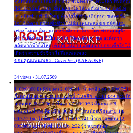
คู่แฟนเพลง ไม่เคยคิดว่าเก่ง หรือดังกว่าใคร..ใคร พระคุณ
ผู้ฟัง เท่านั้นยิ่งใหญ่ ที่เป็นแรงใจ ให้ผมดังมา.. ขอ องค์เท
วา สถิตฟากฟ้ายิ่งใหญ่ คุ้มภัยให้ท่าน เถิดหนา ขอจงเชื่อ
ใจ ไว้เถิดว่า ตราบชั่วชีวา ไม่ลืมแฟนเพลง ขอ อยู่คู่แฟน
เพลง ไม่เคยคิดว่าเก่ง หรือดังกว่าใคร..ใคร พระคุณผู้ฟัง
เท่านั้นยิ่งใหญ่ ที่เป็นแรงใจ ให้ผมดังมา.. ขอ องค์เทวา
สถิตฟากฟ้ายิ่งใหญ่ คุ้มภัยให้ท่าน เถิดหนา ขอจงเชื่อใจ ไว้
เถิดว่า ตราบชั่วชีวา ไม่ลืมแฟนเพลง
ขอบคุณแฟนเพลง - Cover Ver. (KARAOKE)
34 views • 31.07.2569
1. 00:00:00 ยินดีรับเดน 2. 00:03:44 น้ำตาอีสาน 3. 00:07:51
กิ่งทองใบหยก 4. 00:10:35 น้ำนิ่งไหลลึก 5. 00:13:49 ลานรัก
ลานเท 6. 00:17:06 จำใจจาก 7. 00:20:53 คืนฝนตก 8.
00:25:16 น้ำลงเดือนยี่ 9. 00:28:47 โสนน้อยเรือนงาม 10.
00:32:29 ตอไม้ที่ตายแล้ว 11. 00:35:41 น้ำกรดแช่เย็น 12.
00:39:08 อยากฟังซ้ำ 13. 00:42:32 รู้ว่าเขาหลอก 14.