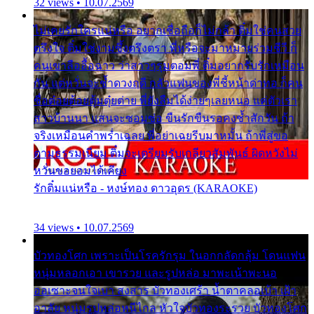
32 views • 10.07.2569
ไม่เคยรักใครแน่หรือ อยากเชื่อถือก็ไม่กล้า ติ๋มใช่คนสวย
ตรึงใจ ติ๋มใช่งามซึ้งตรึงตรา พี่หรือจะมาหมายร่วมชีวี ก็
คนเขาลืออื้อฉาว ว่าสาวๆรุมตอมพี่ ติ๋มอยากรับรักเหมือน
กัน แต่หวั่นจะช้ำดวงฤดี กลัวแฟนของพี่ชี้หน้าด่าทอ ก็คน
ชื่อต๋อยต้อยตุ้มตุ๋ยต่าย พี่ยังลืมได้ง่ายๆเลยหนอ แค่ตัวเรา
สาวบ้านนา แสนจะซอมซ่อ ขืนรักขืนรอคงช้ำสักวัน ถ้า
จริงเหมือนคำพร่ำเฉลย พี่อย่าเฉยรีบมาหมั้น ถ้าพี่สู่ขอ
ตามธรรมเนียม ติ๋มจะเตรียมรับเกลียวสัมพันธ์ ผิดหวังไม่
หวั่นขอยอมได้เคียง
รักติ๋มแน่หรือ - หงษ์ทอง ดาวอุดร (KARAOKE)
34 views • 10.07.2569
บัวทองโศก เพราะเป็นโรครักรุม ในอกกลัดกลุ้ม โดนแฟน
หนุ่มหลอกเอา เขารวย และรูปหล่อ มาพะเน้าพะนอ
ออเซาะจนใจเบา สงสาร บัวทองเศร้า น้ำตาคลอเบ้า เฝ้า
อาลัย หนุ่มรูปหล่อหนีไกล หัวใจบัวทองระรวย บัวทองโศก