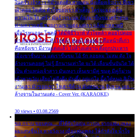
ในครัว เจ้าสาว ก็มัวแต่งตัว สวยเด่น นั่งเคียงเจ้าบ่าว ที่เขา
เฝ้าคอย ใจเต้น หัวใจของเรา ลำเค็ญ ใครจะมองเห็น
ความใน ใจ เศร้า มันร้าวระบม ต้องมาขื่นขม เศร้าตรม
ท่ามความสุขี ช่วยงานเขาแต่ง แต่เรา แล้งมาหลายปี
เมื่อไรหนอจะ โชคดี ได้มีพิธีวิวาห์ หัวใจหล้า คอยไปคอย
มา คือหน้าที่เก่า หัวใจหล้า คอยไปคอยมา คือหน้าที่เก่า
คือหยังเขา มีงานแต่งแล้ว ไปล้างแต่จาน ดั่งถูกประหาร
เมื่อเขาชื่นบาน แต่เราขื่นขม โอ้ รัก ลอยลม ไม่สม ดัง ใจ
ล้างจานคอยคู่ ไม่รู้ อีกนานเท่าใด จะได้ เลื่อนขั้นบันได ได้
เป็น ตำแหน่งเจ้าสาว มันเหงา เห็นเขามีคู่ ซมดู มีคู่ก็ม่วน
เข้าพาขวัญ เสียงโห่ตึงตึง มันซึ้ง อยู่แก่ใจ มื้อใด๋หนอ สิเป็น
งานเฮา มัวซอยเขา ใจเฮาซิด้าน มันทรมาน จับจาน เอย…
ล้างจานในงานแต่ง - Cover Ver. (KARAOKE)
30 views • 03.08.2569
ขอ กราบ ขอบคุณ.... ที่ได้รับไออุ่น การุณ จากแฟน เพลง
ผมแสนชื่นใจ หายวังเวง เมื่อแฟนเพลง ให้กำลังใจ น้ำใจ