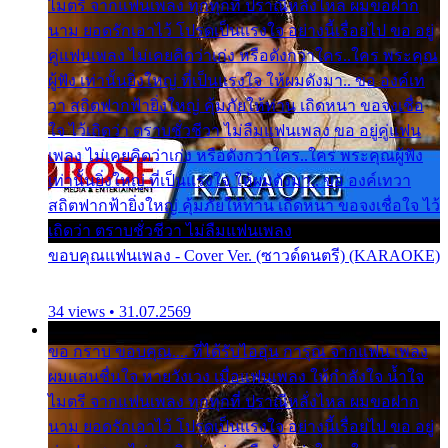
ไมตรี จากแฟนเพลง ทุกทุกที่ ปราณีหลั่งไหล ผมขอฝาก
นาม ยอดรักเอาไว้ โปรดเป็นแรงใจ อย่างนี้เรื่อยไป ขอ อยู่
คู่แฟนเพลง ไม่เคยคิดว่าเก่ง หรือดังกว่าใคร..ใคร พระคุณ
ผู้ฟัง เท่านั้นยิ่งใหญ่ ที่เป็นแรงใจ ให้ผมดังมา.. ขอ องค์เท
วา สถิตฟากฟ้ายิ่งใหญ่ คุ้มภัยให้ท่าน เถิดหนา ขอจงเชื่อ
ใจ ไว้เถิดว่า ตราบชั่วชีวา ไม่ลืมแฟนเพลง ขอ อยู่คู่แฟน
เพลง ไม่เคยคิดว่าเก่ง หรือดังกว่าใคร..ใคร พระคุณผู้ฟัง
เท่านั้นยิ่งใหญ่ ที่เป็นแรงใจ ให้ผมดังมา.. ขอ องค์เทวา
สถิตฟากฟ้ายิ่งใหญ่ คุ้มภัยให้ท่าน เถิดหนา ขอจงเชื่อใจ ไว้
เถิดว่า ตราบชั่วชีวา ไม่ลืมแฟนเพลง
ขอบคุณแฟนเพลง - Cover Ver. (ซาวด์ดนตรี) (KARAOKE)
34 views • 31.07.2569
ขอ กราบ ขอบคุณ.... ที่ได้รับไออุ่น การุณ จากแฟน เพลง
ผมแสนชื่นใจ หายวังเวง เมื่อแฟนเพลง ให้กำลังใจ น้ำใจ
ไมตรี จากแฟนเพลง ทุกทุกที่ ปราณีหลั่งไหล ผมขอฝาก
นาม ยอดรักเอาไว้ โปรดเป็นแรงใจ อย่างนี้เรื่อยไป ขอ อยู่