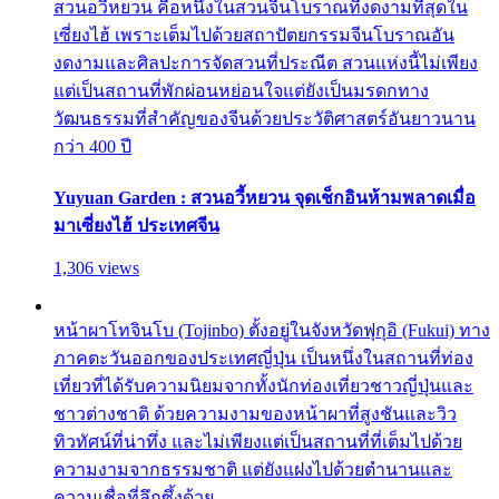
สวนอวี้หยวน คือหนึ่งในสวนจีนโบราณที่งดงามที่สุดใน
เซี่ยงไฮ้ เพราะเต็มไปด้วยสถาปัตยกรรมจีนโบราณอัน
งดงามและศิลปะการจัดสวนที่ประณีต สวนแห่งนี้ไม่เพียง
แต่เป็นสถานที่พักผ่อนหย่อนใจแต่ยังเป็นมรดกทาง
วัฒนธรรมที่สำคัญของจีนด้วยประวัติศาสตร์อันยาวนาน
กว่า 400 ปี
Yuyuan Garden : สวนอวี้หยวน จุดเช็กอินห้ามพลาดเมื่อ
มาเซี่ยงไฮ้ ประเทศจีน
1,306 views
หน้าผาโทจินโบ (Tojinbo) ตั้งอยู่ในจังหวัดฟุกุอิ (Fukui) ทาง
ภาคตะวันออกของประเทศญี่ปุ่น เป็นหนึ่งในสถานที่ท่อง
เที่ยวที่ได้รับความนิยมจากทั้งนักท่องเที่ยวชาวญี่ปุ่นและ
ชาวต่างชาติ ด้วยความงามของหน้าผาที่สูงชันและวิว
ทิวทัศน์ที่น่าทึ่ง และไม่เพียงแต่เป็นสถานที่ที่เต็มไปด้วย
ความงามจากธรรมชาติ แต่ยังแฝงไปด้วยตำนานและ
ความเชื่อที่ลึกซึ้งด้วย