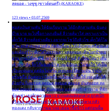
สุดยอด - วงซูซู (ซาวด์ดนตรี) (KARAOKE)
123 views • 03.07.2569
พ่อส่งเงินสามพัน ให้ฉันเรียนราม ได้อีกสักสามพัน ฉันคง
บ๊าย บาย จะไปซื้อกางเกงยีนส์ ลีวายส์มาใส่ เพราะเราเป็น
เด็กใต้ ลีวายส์อย่างเดียว อยากจะโชว์ถึงหิวโซ เด็กใต้ก็ไม่
หวั่น ตกตัวละหลายพัน กัดฟันซื้อมา ให้เด็กเทพเหลียวมอง
และต้องรู้ว่า เด็กใต้ไม่ธรรมดา แต่สุดยอด เดินโยกย้ายเย
ยวน กวนโอ๊ยพอได้ เพราะว่านุ่งลีวายส์ ตัวใหม่ใส่มา เดิน
เข้ามหาลัย จิ๊กโก๊มองหน้า ท่าจะมีปัญหา ไม่พอใจ ได้เป็น
เรื่องแน่นอน แต่ฉันไม่หวั่น เลยแหลงใต้ถามมัน ว่ามัน
พรั่นพรือ มันตอบว่าไม่พรื่อ เปลี่ยนเป็นยิ้มให้ เจอะเด็กใต้
ด้วยกัน ก็เลยรอด สุดยอด สุดยอด สุดยอด มันสุดยอด สุด
ยอด สุดยอด สุดยอด มันสุดยอด แอบหลงรักสาวราม ที่พัก
ห้องเช่า เธอผิวขาวผมยาว ปากแดงแหลงกลาง ถูกสเป็ก
จริงเธอ อยู่ห้องข้างข้าง อยากเข้าไปแหลงกลาง กลัว
ทองแดง กลับจากรามมาเจอ เธอมาซื้อข้าว แต่ก่อนนั้น