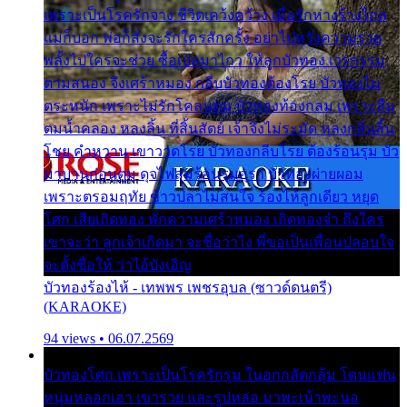
เพราะเป็นโรครักจาง ชีวิตเคว้งคว้าง เมื่อรักห่างร้างไกล
แม่ก็บอก พ่อก็สั่งจะรักใครสักครั้ง อย่าไปหวังความรวย
พลั้งไปใครจะช่วย ซื้อเปลมาไกว ให้ลูกบัวทอง เวรกรรม
ตามสนอง จึงเศร้าหมอง กลีบบัวทองต้องโรย บัวทองไม่
ตระหนัก เพราะไม่รักโคลนตม บัวทองท้องกลม เพราะลืม
ตมน้ำคลอง หลงลิ้น ที่สิ้นสัตย์ เจ้าจึงไม่ระมัด หลงกลิ่นลิ้น
โชย คำหวาน เขาวาดโรย บัวทองกลีบโรย ต้องร้อนรุม บัว
มาบานก่อนตูม ดุจไฟสุมร้อนรุมอุรา บัวทองผ่ายผอม
เพราะตรอมฤทัย ข้าวปลาไม่สนใจ ร้องไห้ลูกเดียว หยุด
โศก เสียเถิดทอง พักความเศร้าหมอง เถิดทองจ๋า ถึงใคร
เขาจะว่า ลูกเจ้าเกิดมา จะชื่อว่าไง พี่ขอเป็นเพื่อนปลอบใจ
จะตั้งชื่อให้ ว่าไอ้บังเอิญ
บัวทองร้องไห้ - เทพพร เพชรอุบล (ซาวด์ดนตรี)
(KARAOKE)
94 views • 06.07.2569
บัวทองโศก เพราะเป็นโรครักรุม ในอกกลัดกลุ้ม โดนแฟน
หนุ่มหลอกเอา เขารวย และรูปหล่อ มาพะเน้าพะนอ