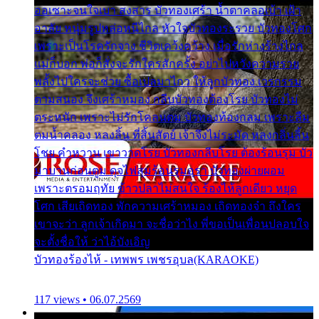
ออเซาะจนใจเบา สงสาร บัวทองเศร้า น้ำตาคลอเบ้า เฝ้า
อาลัย หนุ่มรูปหล่อหนีไกล หัวใจบัวทองระรวย บัวทองโศก
เพราะเป็นโรครักจาง ชีวิตเคว้งคว้าง เมื่อรักห่างร้างไกล
แม่ก็บอก พ่อก็สั่งจะรักใครสักครั้ง อย่าไปหวังความรวย
พลั้งไปใครจะช่วย ซื้อเปลมาไกว ให้ลูกบัวทอง เวรกรรม
ตามสนอง จึงเศร้าหมอง กลีบบัวทองต้องโรย บัวทองไม่
ตระหนัก เพราะไม่รักโคลนตม บัวทองท้องกลม เพราะลืม
ตมน้ำคลอง หลงลิ้น ที่สิ้นสัตย์ เจ้าจึงไม่ระมัด หลงกลิ่นลิ้น
โชย คำหวาน เขาวาดโรย บัวทองกลีบโรย ต้องร้อนรุม บัว
มาบานก่อนตูม ดุจไฟสุมร้อนรุมอุรา บัวทองผ่ายผอม
เพราะตรอมฤทัย ข้าวปลาไม่สนใจ ร้องไห้ลูกเดียว หยุด
โศก เสียเถิดทอง พักความเศร้าหมอง เถิดทองจ๋า ถึงใคร
เขาจะว่า ลูกเจ้าเกิดมา จะชื่อว่าไง พี่ขอเป็นเพื่อนปลอบใจ
จะตั้งชื่อให้ ว่าไอ้บังเอิญ
บัวทองร้องไห้ - เทพพร เพชรอุบล(KARAOKE)
117 views • 06.07.2569