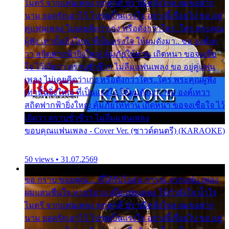
ไมตรี จากแฟนเพลง ทุกทุกที่ ปราณีหลั่งไหล ผมขอฝาก
นาม ยอดรักเอาไว้ โปรดเป็นแรงใจ อย่างนี้เรื่อยไป ขอ อยู่
คู่แฟนเพลง ไม่เคยคิดว่าเก่ง หรือดังกว่าใคร..ใคร พระคุณ
ผู้ฟัง เท่านั้นยิ่งใหญ่ ที่เป็นแรงใจ ให้ผมดังมา.. ขอ องค์เท
วา สถิตฟากฟ้ายิ่งใหญ่ คุ้มภัยให้ท่าน เถิดหนา ขอจงเชื่อ
ใจ ไว้เถิดว่า ตราบชั่วชีวา ไม่ลืมแฟนเพลง ขอ อยู่คู่แฟน
เพลง ไม่เคยคิดว่าเก่ง หรือดังกว่าใคร..ใคร พระคุณผู้ฟัง
เท่านั้นยิ่งใหญ่ ที่เป็นแรงใจ ให้ผมดังมา.. ขอ องค์เทวา
สถิตฟากฟ้ายิ่งใหญ่ คุ้มภัยให้ท่าน เถิดหนา ขอจงเชื่อใจ ไว้
เถิดว่า ตราบชั่วชีวา ไม่ลืมแฟนเพลง
ขอบคุณแฟนเพลง - Cover Ver. (ซาวด์ดนตรี) (KARAOKE)
50 views • 31.07.2569
ขอ กราบ ขอบคุณ.... ที่ได้รับไออุ่น การุณ จากแฟน เพลง
ผมแสนชื่นใจ หายวังเวง เมื่อแฟนเพลง ให้กำลังใจ น้ำใจ
ไมตรี จากแฟนเพลง ทุกทุกที่ ปราณีหลั่งไหล ผมขอฝาก
นาม ยอดรักเอาไว้ โปรดเป็นแรงใจ อย่างนี้เรื่อยไป ขอ อยู่