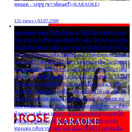
สุดยอด - วงซูซู (ซาวด์ดนตรี) (KARAOKE)
131 views • 03.07.2569
พ่อส่งเงินสามพัน ให้ฉันเรียนราม ได้อีกสักสามพัน ฉันคง
บ๊าย บาย จะไปซื้อกางเกงยีนส์ ลีวายส์มาใส่ เพราะเราเป็น
เด็กใต้ ลีวายส์อย่างเดียว อยากจะโชว์ถึงหิวโซ เด็กใต้ก็ไม่
หวั่น ตกตัวละหลายพัน กัดฟันซื้อมา ให้เด็กเทพเหลียวมอง
และต้องรู้ว่า เด็กใต้ไม่ธรรมดา แต่สุดยอด เดินโยกย้ายเย
ยวน กวนโอ๊ยพอได้ เพราะว่านุ่งลีวายส์ ตัวใหม่ใส่มา เดิน
เข้ามหาลัย จิ๊กโก๊มองหน้า ท่าจะมีปัญหา ไม่พอใจ ได้เป็น
เรื่องแน่นอน แต่ฉันไม่หวั่น เลยแหลงใต้ถามมัน ว่ามัน
พรั่นพรือ มันตอบว่าไม่พรื่อ เปลี่ยนเป็นยิ้มให้ เจอะเด็กใต้
ด้วยกัน ก็เลยรอด สุดยอด สุดยอด สุดยอด มันสุดยอด สุด
ยอด สุดยอด สุดยอด มันสุดยอด แอบหลงรักสาวราม ที่พัก
ห้องเช่า เธอผิวขาวผมยาว ปากแดงแหลงกลาง ถูกสเป็ก
จริงเธอ อยู่ห้องข้างข้าง อยากเข้าไปแหลงกลาง กลัว
ทองแดง กลับจากรามมาเจอ เธอมาซื้อข้าว แต่ก่อนนั้น