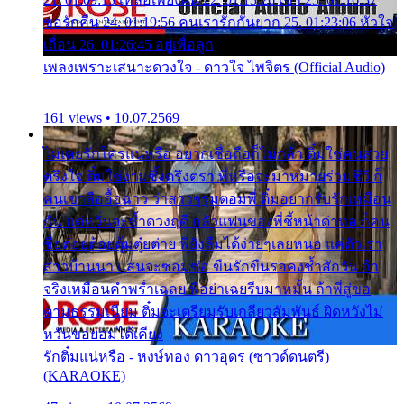
ขอรักคืน 24. 01:19:56 คนเรารักกันยาก 25. 01:23:06 หัวใจ
เถื่อน 26. 01:26:45 อยู่เพื่อลูก
เพลงเพราะเสนาะดวงใจ - ดาวใจ ไพจิตร (Official Audio)
161 views • 10.07.2569
ไม่เคยรักใครแน่หรือ อยากเชื่อถือก็ไม่กล้า ติ๋มใช่คนสวย
ตรึงใจ ติ๋มใช่งามซึ้งตรึงตรา พี่หรือจะมาหมายร่วมชีวี ก็
คนเขาลืออื้อฉาว ว่าสาวๆรุมตอมพี่ ติ๋มอยากรับรักเหมือน
กัน แต่หวั่นจะช้ำดวงฤดี กลัวแฟนของพี่ชี้หน้าด่าทอ ก็คน
ชื่อต๋อยต้อยตุ้มตุ๋ยต่าย พี่ยังลืมได้ง่ายๆเลยหนอ แค่ตัวเรา
สาวบ้านนา แสนจะซอมซ่อ ขืนรักขืนรอคงช้ำสักวัน ถ้า
จริงเหมือนคำพร่ำเฉลย พี่อย่าเฉยรีบมาหมั้น ถ้าพี่สู่ขอ
ตามธรรมเนียม ติ๋มจะเตรียมรับเกลียวสัมพันธ์ ผิดหวังไม่
หวั่นขอยอมได้เคียง
รักติ๋มแน่หรือ - หงษ์ทอง ดาวอุดร (ซาวด์ดนตรี)
(KARAOKE)