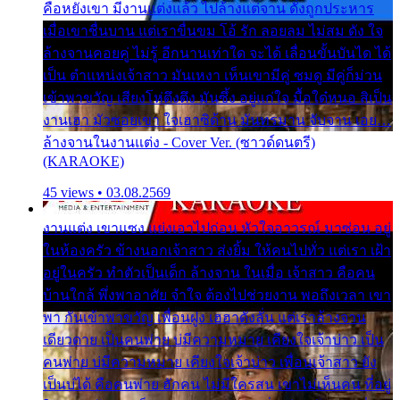
คือหยังเขา มีงานแต่งแล้ว ไปล้างแต่จาน ดั่งถูกประหาร
เมื่อเขาชื่นบาน แต่เราขื่นขม โอ้ รัก ลอยลม ไม่สม ดัง ใจ
ล้างจานคอยคู่ ไม่รู้ อีกนานเท่าใด จะได้ เลื่อนขั้นบันได ได้
เป็น ตำแหน่งเจ้าสาว มันเหงา เห็นเขามีคู่ ซมดู มีคู่ก็ม่วน
เข้าพาขวัญ เสียงโห่ตึงตึง มันซึ้ง อยู่แก่ใจ มื้อใด๋หนอ สิเป็น
งานเฮา มัวซอยเขา ใจเฮาซิด้าน มันทรมาน จับจาน เอย…
ล้างจานในงานแต่ง - Cover Ver. (ซาวด์ดนตรี)
(KARAOKE)
45 views • 03.08.2569
งานแต่ง เขาแซง แย่งเอาไปก่อน หัวใจอาวรณ์ มาซ่อน อยู่
ในห้องครัว ข้างนอกเจ้าสาว ส่งยิ้ม ให้คนไปทั่ว แต่เรา เฝ้า
อยู่ในครัว ทำตัวเป็นเด็ก ล้างจาน ในเมื่อ เจ้าสาว คือคน
บ้านใกล้ พึ่งพาอาศัย จำใจ ต้องไปช่วยงาน พอถึงเวลา เขา
พา กันเข้าพาขวัญ เพื่อนฝูง เฮฮาดังลั่น แต่เราล้างจาน
เดียวดาย เป็นคนพ่าย บ่มีความหมาย เคียงใจเจ้าบ่าว เป็น
คนพ่าย บ่มีความหมาย เคียงใจเจ้าบ่าว เพื่อนเจ้าสาว ยัง
เป็นบ่ได้ คือคนพ่าย ฮักคน ไม่มีใครสน เขาไม่เห็นคน ที่อยู่