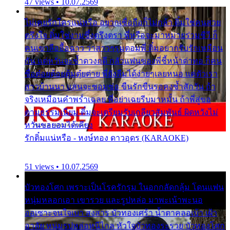
47 views • 10.07.2569
ไม่เคยรักใครแน่หรือ อยากเชื่อถือก็ไม่กล้า ติ๋มใช่คนสวย
ตรึงใจ ติ๋มใช่งามซึ้งตรึงตรา พี่หรือจะมาหมายร่วมชีวี ก็
คนเขาลืออื้อฉาว ว่าสาวๆรุมตอมพี่ ติ๋มอยากรับรักเหมือน
กัน แต่หวั่นจะช้ำดวงฤดี กลัวแฟนของพี่ชี้หน้าด่าทอ ก็คน
ชื่อต๋อยต้อยตุ้มตุ๋ยต่าย พี่ยังลืมได้ง่ายๆเลยหนอ แค่ตัวเรา
สาวบ้านนา แสนจะซอมซ่อ ขืนรักขืนรอคงช้ำสักวัน ถ้า
จริงเหมือนคำพร่ำเฉลย พี่อย่าเฉยรีบมาหมั้น ถ้าพี่สู่ขอ
ตามธรรมเนียม ติ๋มจะเตรียมรับเกลียวสัมพันธ์ ผิดหวังไม่
หวั่นขอยอมได้เคียง
รักติ๋มแน่หรือ - หงษ์ทอง ดาวอุดร (KARAOKE)
51 views • 10.07.2569
บัวทองโศก เพราะเป็นโรครักรุม ในอกกลัดกลุ้ม โดนแฟน
หนุ่มหลอกเอา เขารวย และรูปหล่อ มาพะเน้าพะนอ
ออเซาะจนใจเบา สงสาร บัวทองเศร้า น้ำตาคลอเบ้า เฝ้า
อาลัย หนุ่มรูปหล่อหนีไกล หัวใจบัวทองระรวย บัวทองโศก