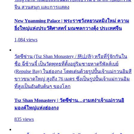
จีน สวนสนุก และการแสดง
New Yuanming Palace | พระราชวังหยวนหมิงใหม่ ความ
ยิ่งใหญ่แห่งประวัติศาสตร์ มณฑลกวางตุ้ง ประเทศจีน
1,084 views
วัดซีซ่าน (Tsz Shan Monastery / 慈山寺) หรือที่รู้จักกันใน
ชื่อ ฉี่ซ้านจี๋ เป็นวัดพุทธที่ตั้งอยู่ริมชายหาดรีพัลส์เบย์
(Repulse Bay) ในฮ่องกง โดดเด่นด้วยรูปปั้นเจ้าแม่กวนอิมสี
ขาวขนาดใหญ่ สูงถึง 76 เมตร ซึ่งเป็นรูปปั้นเจ้าแม่กวนอิม
ที่สูงเป็นอันดับต้นๆ ของโลก
Tsz Shan Monastery | วัดซีซ่าน…งามสง่าเจ้าแม่กวนอิ
มองค์ใหญ่แห่งฮ่องกง
835 views