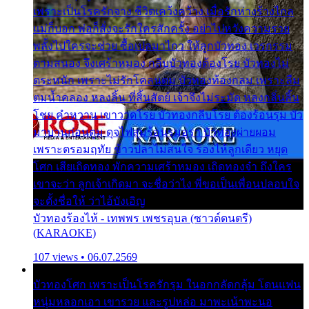
เพราะเป็นโรครักจาง ชีวิตเคว้งคว้าง เมื่อรักห่างร้างไกล
แม่ก็บอก พ่อก็สั่งจะรักใครสักครั้ง อย่าไปหวังความรวย
พลั้งไปใครจะช่วย ซื้อเปลมาไกว ให้ลูกบัวทอง เวรกรรม
ตามสนอง จึงเศร้าหมอง กลีบบัวทองต้องโรย บัวทองไม่
ตระหนัก เพราะไม่รักโคลนตม บัวทองท้องกลม เพราะลืม
ตมน้ำคลอง หลงลิ้น ที่สิ้นสัตย์ เจ้าจึงไม่ระมัด หลงกลิ่นลิ้น
โชย คำหวาน เขาวาดโรย บัวทองกลีบโรย ต้องร้อนรุม บัว
มาบานก่อนตูม ดุจไฟสุมร้อนรุมอุรา บัวทองผ่ายผอม
เพราะตรอมฤทัย ข้าวปลาไม่สนใจ ร้องไห้ลูกเดียว หยุด
โศก เสียเถิดทอง พักความเศร้าหมอง เถิดทองจ๋า ถึงใคร
เขาจะว่า ลูกเจ้าเกิดมา จะชื่อว่าไง พี่ขอเป็นเพื่อนปลอบใจ
จะตั้งชื่อให้ ว่าไอ้บังเอิญ
บัวทองร้องไห้ - เทพพร เพชรอุบล (ซาวด์ดนตรี)
(KARAOKE)
107 views • 06.07.2569
บัวทองโศก เพราะเป็นโรครักรุม ในอกกลัดกลุ้ม โดนแฟน
หนุ่มหลอกเอา เขารวย และรูปหล่อ มาพะเน้าพะนอ