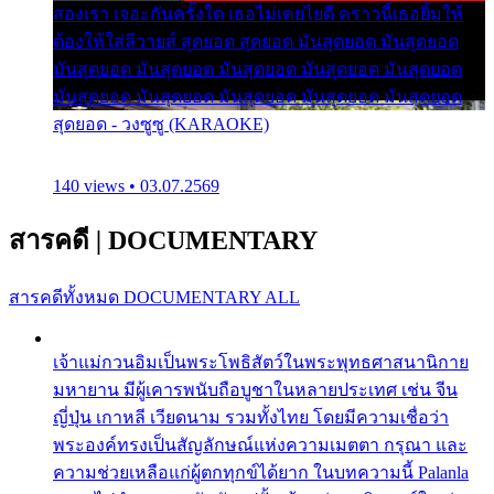
สองเรา เจอะกันครั้งใด เธอไม่เคยไยดี คราวนี้เธอยิ้มให้
ต้องให้ใส่ลีวายส์ สุดยอด สุดยอด มันสุดยอด มันสุดยอด
มันสุดยอด มันสุดยอด มันสุดยอด มันสุดยอด มันสุดยอด
มันสุดยอด มันสุดยอด มันสุดยอด มันสุดยอด มันสุดยอด
สุดยอด - วงซูซู (KARAOKE)
140 views • 03.07.2569
สารคดี
|
DOCUMENTARY
สารคดีทั้งหมด
DOCUMENTARY ALL
เจ้าแม่กวนอิมเป็นพระโพธิสัตว์ในพระพุทธศาสนานิกาย
มหายาน มีผู้เคารพนับถือบูชาในหลายประเทศ เช่น จีน
ญี่ปุ่น เกาหลี เวียดนาม รวมทั้งไทย โดยมีความเชื่อว่า
พระองค์ทรงเป็นสัญลักษณ์แห่งความเมตตา กรุณา และ
ความช่วยเหลือแก่ผู้ตกทุกข์ได้ยาก ในบทความนี้ Palanla