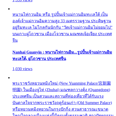
หนานไห่กวนอิม หรือ รูปปั้นเจ้าแม่กวนอิมทะเลใต้ เป็น
องค์เจ้าแม่กวนอิมความสูง 33 เมตรรวมฐาน ประดิษฐาน
อยู่ริมทะเล ไม่ไกลกันนักกับ “วัดเจ้าแม่กวนอิมไม่ยอมไป”
บนเกาะผู่โถวซาน เมืองโจวซาน มณฑลเจ้อเจียง ประเทศ
จีน
Nanhai Guanyin : หนานไห่กวนอิม...รูปปั้นเจ้าแม่กวนอิม
ทะเลใต้, ผู่โถวซาน ประเทศจีน
1,030 views
พระราชวังหยวนหมิงใหม่ (New Yuanming Palace/宮新園
明園) ในเมืองจูไห่ (Zhuhai) มณฑลกวางตุ้ง (Quangdong)
ประเทศจีน เป็นสวนและสถานที่ท่องเที่ยวที่ได้รับแรง
บันดาลใจจากพระราชวังฤดูร้อนเก่า (Old Summer Palace)
หรือหยวนหมิงหยวนในกรุงปักกิ่ง สวนสาธารณะขนาด
ใหญ่ใจกลางเมืองแห่งนี้มีครบทั้งธรรมชาติ สถาปัตยกรรม