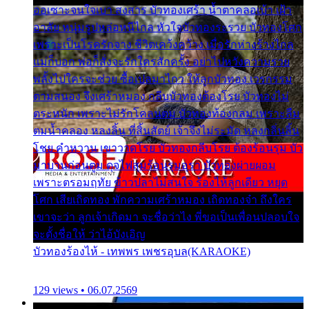
ออเซาะจนใจเบา สงสาร บัวทองเศร้า น้ำตาคลอเบ้า เฝ้า
อาลัย หนุ่มรูปหล่อหนีไกล หัวใจบัวทองระรวย บัวทองโศก
เพราะเป็นโรครักจาง ชีวิตเคว้งคว้าง เมื่อรักห่างร้างไกล
แม่ก็บอก พ่อก็สั่งจะรักใครสักครั้ง อย่าไปหวังความรวย
พลั้งไปใครจะช่วย ซื้อเปลมาไกว ให้ลูกบัวทอง เวรกรรม
ตามสนอง จึงเศร้าหมอง กลีบบัวทองต้องโรย บัวทองไม่
ตระหนัก เพราะไม่รักโคลนตม บัวทองท้องกลม เพราะลืม
ตมน้ำคลอง หลงลิ้น ที่สิ้นสัตย์ เจ้าจึงไม่ระมัด หลงกลิ่นลิ้น
โชย คำหวาน เขาวาดโรย บัวทองกลีบโรย ต้องร้อนรุม บัว
มาบานก่อนตูม ดุจไฟสุมร้อนรุมอุรา บัวทองผ่ายผอม
เพราะตรอมฤทัย ข้าวปลาไม่สนใจ ร้องไห้ลูกเดียว หยุด
โศก เสียเถิดทอง พักความเศร้าหมอง เถิดทองจ๋า ถึงใคร
เขาจะว่า ลูกเจ้าเกิดมา จะชื่อว่าไง พี่ขอเป็นเพื่อนปลอบใจ
จะตั้งชื่อให้ ว่าไอ้บังเอิญ
บัวทองร้องไห้ - เทพพร เพชรอุบล(KARAOKE)
129 views • 06.07.2569