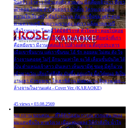
ในครัว เจ้าสาว ก็มัวแต่งตัว สวยเด่น นั่งเคียงเจ้าบ่าว ที่เขา
เฝ้าคอย ใจเต้น หัวใจของเรา ลำเค็ญ ใครจะมองเห็น
ความใน ใจ เศร้า มันร้าวระบม ต้องมาขื่นขม เศร้าตรม
ท่ามความสุขี ช่วยงานเขาแต่ง แต่เรา แล้งมาหลายปี
เมื่อไรหนอจะ โชคดี ได้มีพิธีวิวาห์ หัวใจหล้า คอยไปคอย
มา คือหน้าที่เก่า หัวใจหล้า คอยไปคอยมา คือหน้าที่เก่า
คือหยังเขา มีงานแต่งแล้ว ไปล้างแต่จาน ดั่งถูกประหาร
เมื่อเขาชื่นบาน แต่เราขื่นขม โอ้ รัก ลอยลม ไม่สม ดัง ใจ
ล้างจานคอยคู่ ไม่รู้ อีกนานเท่าใด จะได้ เลื่อนขั้นบันได ได้
เป็น ตำแหน่งเจ้าสาว มันเหงา เห็นเขามีคู่ ซมดู มีคู่ก็ม่วน
เข้าพาขวัญ เสียงโห่ตึงตึง มันซึ้ง อยู่แก่ใจ มื้อใด๋หนอ สิเป็น
งานเฮา มัวซอยเขา ใจเฮาซิด้าน มันทรมาน จับจาน เอย…
ล้างจานในงานแต่ง - Cover Ver. (KARAOKE)
45 views • 03.08.2569
ขอ กราบ ขอบคุณ.... ที่ได้รับไออุ่น การุณ จากแฟน เพลง
ผมแสนชื่นใจ หายวังเวง เมื่อแฟนเพลง ให้กำลังใจ น้ำใจ