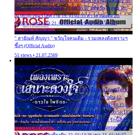
00:45:25 รอหน่อยน้องติ๋ม 15. 00:48:56 เรือล่มในหนอง 16.
00:51:43 บัตรเชิญสีเลือด 17. 00:56:07 อดีตรักโรงทอ 18.
01:00:00 เขมรไล่ควาย 19. 01:02:55 สาวสวนแตง 20.
01:05:51 แอบมอง 21. 01:09:27 พบรักปากน้ำโพ 22.
01:13:06 สายัณห์เมา
" สายัณห์ สัญญา " ขวัญใจคนเดิม - รวมเพลงดังเพราะๆ
ซึ้งๆ (Official Audio)
51 views • 21.07.2569
1. 00:00:00 ทำไมทำฉันได้ 2. 00:03:20 นางฟ้าสลัม 3.
00:06:50 คน 4. 00:10:36 บุญเหลือเกิน 5. 00:13:58 ฝนหยาด
สุดท้าย 6. 00:17:30 ยาใจยาจก 7. 00:20:30 คิดดูให้ดี 8.
00:24:21 ลบรอยแผลรัก 9. 00:27:35 เหมือนใจโดนกรีด 10.
00:30:54 ขบวนการเปาเปียว 11. 00:34:05 คำรำพัน 12.
00:37:20 ปาหนัน 13. 00:40:37 ใจเจ้ากรรม 14. 00:44:15 จูบ
ฉันแล้วจงตายเสีย 15. 00:47:24 ขอสูมาเต๊อะ 16. 00:51:11
คนใจมาร 17. 00:54:50 คืนทรมาน 18. 00:58:25 รักนี้สีดำ
19. 01:01:44 ส่วนเกิน 20. 01:05:42 หยาดน้ำฝนหยดน้ำตา
21. 01:09:13 เหลือเพียงฝัน 22. 01:13:26 เขา 23. 01:16:37