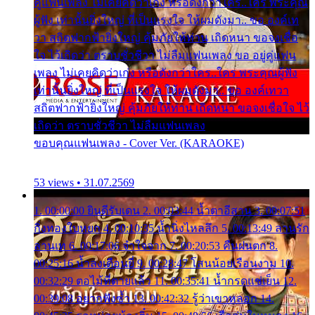
คู่แฟนเพลง ไม่เคยคิดว่าเก่ง หรือดังกว่าใคร..ใคร พระคุณ
ผู้ฟัง เท่านั้นยิ่งใหญ่ ที่เป็นแรงใจ ให้ผมดังมา.. ขอ องค์เท
วา สถิตฟากฟ้ายิ่งใหญ่ คุ้มภัยให้ท่าน เถิดหนา ขอจงเชื่อ
ใจ ไว้เถิดว่า ตราบชั่วชีวา ไม่ลืมแฟนเพลง ขอ อยู่คู่แฟน
เพลง ไม่เคยคิดว่าเก่ง หรือดังกว่าใคร..ใคร พระคุณผู้ฟัง
เท่านั้นยิ่งใหญ่ ที่เป็นแรงใจ ให้ผมดังมา.. ขอ องค์เทวา
สถิตฟากฟ้ายิ่งใหญ่ คุ้มภัยให้ท่าน เถิดหนา ขอจงเชื่อใจ ไว้
เถิดว่า ตราบชั่วชีวา ไม่ลืมแฟนเพลง
ขอบคุณแฟนเพลง - Cover Ver. (KARAOKE)
53 views • 31.07.2569
1. 00:00:00 ยินดีรับเดน 2. 00:03:44 น้ำตาอีสาน 3. 00:07:51
กิ่งทองใบหยก 4. 00:10:35 น้ำนิ่งไหลลึก 5. 00:13:49 ลานรัก
ลานเท 6. 00:17:06 จำใจจาก 7. 00:20:53 คืนฝนตก 8.
00:25:16 น้ำลงเดือนยี่ 9. 00:28:47 โสนน้อยเรือนงาม 10.
00:32:29 ตอไม้ที่ตายแล้ว 11. 00:35:41 น้ำกรดแช่เย็น 12.
00:39:08 อยากฟังซ้ำ 13. 00:42:32 รู้ว่าเขาหลอก 14.