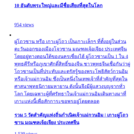
10 อันดับพระใหญ่และมีชื่อเสียงที่สุดในโลก
954 views
ผู่โถวซาน หรือ เกาะผู่โถว เป็นเกาะเล็กๆ ที่ตั้งอยู่ในส่วน
ตะวันออกของเมืองโจวซาน มณฑลเจ้อเจียง ประเทศจีน
โดยอยู่ทางตอนใต้ของนครเซี่ยงไฮ้ ผู่โถวซานเป็น 1 ใน 4
พุทธคีรีหรือภูเขาศักดิ์สิทธิ์ของจีน ชาวพุทธจีนเชื่อกันว่าผู่
โถวซานเป็นที่ประทับและตรัสรู้ของพระโพธิสัตว์กวนอิม
หรือเจ้าแม่กวนอิม ซึ่งเป็นหนึ่งในเทพเจ้าที่สำคัญที่สุดใน
ศาสนาพุทธนิกายมหายาน ดังนั้นจึงมีผู้แสวงบุญจากทั่ว
โลก โดยเฉพาะผู้ที่ศรัทธาในเจ้าแม่กวนอิมเดินทางมาที่
เกาะแห่งนี้เพื่อสักการะขอพรอยู่โดยตลอด
รวม 5 วัดสำคัญแห่งถิ่นกำเนิดเจ้าแม่กวนอิม | เกาะผู่โถว
ซาน มณฑลเจ้อเจียง ประเทศจีน
1,539 views