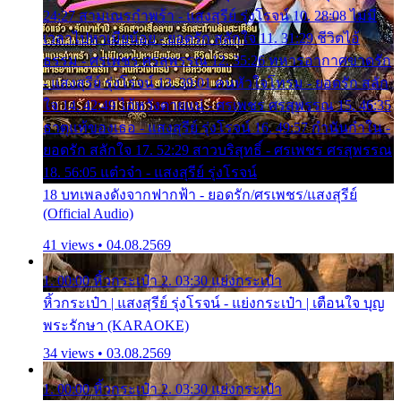
24:27 สามเณรกำพร้า - แสงสุรีย์ รุ่งโรจน์ 10. 28:08 ไม่มี
เวลาไปหาเมียน้อย - ยอดรัก สลักใจ 11. 31:29 ชีวิตไอ้
ธรรม - ศรเพชร ศรสุพรรณ 12. 35:26 ทหารอากาศขาดรัก
- แสงสุรีย์ รุ่งโรจน์ 13. 39:01 คนหัวใจโทรม - ยอดรัก สลัก
ใจ 14. 42:49 ไอ้หวังตายแน่ - ศรเพชร ศรสุพรรณ 15. 46:35
ธาตุแท้ของเธอ - แสงสุรีย์ รุ่งโรจน์ 16. 49:57 กำนันกำใน -
ยอดรัก สลักใจ 17. 52:29 สาวบริสุทธิ์ - ศรเพชร ศรสุพรรณ
18. 56:05 แต๋วจ๋า - แสงสุรีย์ รุ่งโรจน์
18 บทเพลงดังจากฟากฟ้า - ยอดรัก/ศรเพชร/แสงสุรีย์
(Official Audio)
41 views • 04.08.2569
1. 00:00 หิ้วกระเป๋า 2. 03:30 แย่งกระเป๋า
หิ้วกระเป๋า | แสงสุรีย์ รุ่งโรจน์ - แย่งกระเป๋า | เตือนใจ บุญ
พระรักษา (KARAOKE)
34 views • 03.08.2569
1. 00:00 หิ้วกระเป๋า 2. 03:30 แย่งกระเป๋า