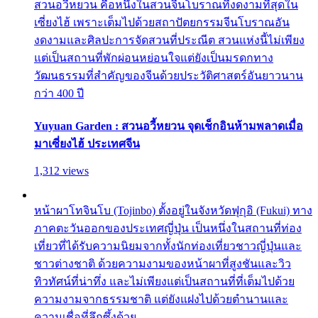
สวนอวี้หยวน คือหนึ่งในสวนจีนโบราณที่งดงามที่สุดใน
เซี่ยงไฮ้ เพราะเต็มไปด้วยสถาปัตยกรรมจีนโบราณอัน
งดงามและศิลปะการจัดสวนที่ประณีต สวนแห่งนี้ไม่เพียง
แต่เป็นสถานที่พักผ่อนหย่อนใจแต่ยังเป็นมรดกทาง
วัฒนธรรมที่สำคัญของจีนด้วยประวัติศาสตร์อันยาวนาน
กว่า 400 ปี
Yuyuan Garden : สวนอวี้หยวน จุดเช็กอินห้ามพลาดเมื่อ
มาเซี่ยงไฮ้ ประเทศจีน
1,312 views
หน้าผาโทจินโบ (Tojinbo) ตั้งอยู่ในจังหวัดฟุกุอิ (Fukui) ทาง
ภาคตะวันออกของประเทศญี่ปุ่น เป็นหนึ่งในสถานที่ท่อง
เที่ยวที่ได้รับความนิยมจากทั้งนักท่องเที่ยวชาวญี่ปุ่นและ
ชาวต่างชาติ ด้วยความงามของหน้าผาที่สูงชันและวิว
ทิวทัศน์ที่น่าทึ่ง และไม่เพียงแต่เป็นสถานที่ที่เต็มไปด้วย
ความงามจากธรรมชาติ แต่ยังแฝงไปด้วยตำนานและ
ความเชื่อที่ลึกซึ้งด้วย