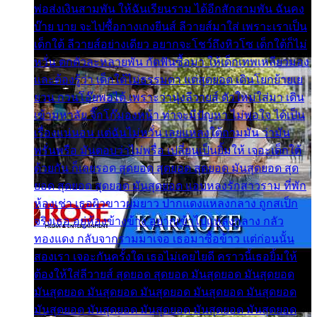
พ่อส่งเงินสามพัน ให้ฉันเรียนราม ได้อีกสักสามพัน ฉันคง
บ๊าย บาย จะไปซื้อกางเกงยีนส์ ลีวายส์มาใส่ เพราะเราเป็น
เด็กใต้ ลีวายส์อย่างเดียว อยากจะโชว์ถึงหิวโซ เด็กใต้ก็ไม่
หวั่น ตกตัวละหลายพัน กัดฟันซื้อมา ให้เด็กเทพเหลียวมอง
และต้องรู้ว่า เด็กใต้ไม่ธรรมดา แต่สุดยอด เดินโยกย้ายเย
ยวน กวนโอ๊ยพอได้ เพราะว่านุ่งลีวายส์ ตัวใหม่ใส่มา เดิน
เข้ามหาลัย จิ๊กโก๊มองหน้า ท่าจะมีปัญหา ไม่พอใจ ได้เป็น
เรื่องแน่นอน แต่ฉันไม่หวั่น เลยแหลงใต้ถามมัน ว่ามัน
พรั่นพรือ มันตอบว่าไม่พรื่อ เปลี่ยนเป็นยิ้มให้ เจอะเด็กใต้
ด้วยกัน ก็เลยรอด สุดยอด สุดยอด สุดยอด มันสุดยอด สุด
ยอด สุดยอด สุดยอด มันสุดยอด แอบหลงรักสาวราม ที่พัก
ห้องเช่า เธอผิวขาวผมยาว ปากแดงแหลงกลาง ถูกสเป็ก
จริงเธอ อยู่ห้องข้างข้าง อยากเข้าไปแหลงกลาง กลัว
ทองแดง กลับจากรามมาเจอ เธอมาซื้อข้าว แต่ก่อนนั้น
สองเรา เจอะกันครั้งใด เธอไม่เคยไยดี คราวนี้เธอยิ้มให้
ต้องให้ใส่ลีวายส์ สุดยอด สุดยอด มันสุดยอด มันสุดยอด
มันสุดยอด มันสุดยอด มันสุดยอด มันสุดยอด มันสุดยอด
มันสุดยอด มันสุดยอด มันสุดยอด มันสุดยอด มันสุดยอด