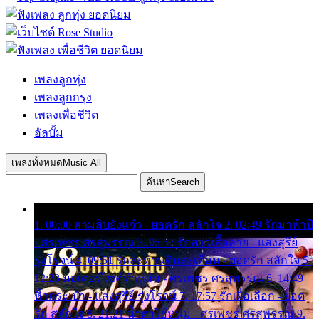
เพลงลูกทุ่ง
เพลงลูกกรุง
เพลงเพื่อชีวิต
อัลบั้ม
เพลงทั้งหมด
Music All
ค้นหา
Search
1. 00:00 สามสิบยังแจ๋ว - ยอดรัก สลักใจ 2. 02:49 รักมาห้าปี
- ศรเพชร ศรสุพรรณ 3. 05:57 รักสาวเสื้อลาย - แสงสุรีย์
รุ่งโรจน์ 4. 09:51 รักสะท้านดินสะเทือน - ยอดรัก สลักใจ 5.
12:23 มอเตอร์ไซค์ทำหล่น - ศรเพชร ศรสุพรรณ 6. 14:49
หิ้วกระเป๋า - แสงสุรีย์ รุ่งโรจน์ 7. 17:57 รักเผื่อเลือก - ยอด
รัก สลักใจ 8. 21:21 น้ำตาไอ้หนุ่ม - ศรเพชร ศรสุพรรณ 9.