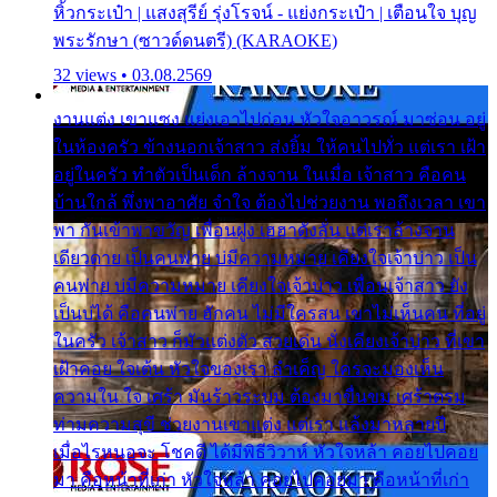
หิ้วกระเป๋า | แสงสุรีย์ รุ่งโรจน์ - แย่งกระเป๋า | เตือนใจ บุญ
พระรักษา (ซาวด์ดนตรี) (KARAOKE)
32 views • 03.08.2569
งานแต่ง เขาแซง แย่งเอาไปก่อน หัวใจอาวรณ์ มาซ่อน อยู่
ในห้องครัว ข้างนอกเจ้าสาว ส่งยิ้ม ให้คนไปทั่ว แต่เรา เฝ้า
อยู่ในครัว ทำตัวเป็นเด็ก ล้างจาน ในเมื่อ เจ้าสาว คือคน
บ้านใกล้ พึ่งพาอาศัย จำใจ ต้องไปช่วยงาน พอถึงเวลา เขา
พา กันเข้าพาขวัญ เพื่อนฝูง เฮฮาดังลั่น แต่เราล้างจาน
เดียวดาย เป็นคนพ่าย บ่มีความหมาย เคียงใจเจ้าบ่าว เป็น
คนพ่าย บ่มีความหมาย เคียงใจเจ้าบ่าว เพื่อนเจ้าสาว ยัง
เป็นบ่ได้ คือคนพ่าย ฮักคน ไม่มีใครสน เขาไม่เห็นคน ที่อยู่
ในครัว เจ้าสาว ก็มัวแต่งตัว สวยเด่น นั่งเคียงเจ้าบ่าว ที่เขา
เฝ้าคอย ใจเต้น หัวใจของเรา ลำเค็ญ ใครจะมองเห็น
ความใน ใจ เศร้า มันร้าวระบม ต้องมาขื่นขม เศร้าตรม
ท่ามความสุขี ช่วยงานเขาแต่ง แต่เรา แล้งมาหลายปี
เมื่อไรหนอจะ โชคดี ได้มีพิธีวิวาห์ หัวใจหล้า คอยไปคอย
มา คือหน้าที่เก่า หัวใจหล้า คอยไปคอยมา คือหน้าที่เก่า