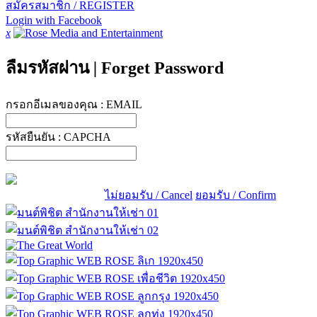
สมัครสมาชิก / REGISTER
Login with Facebook
x
ลืมรหัสผ่าน
|
Forget Password
กรอกอีเมลของคุณ :
EMAIL
รหัสยืนยัน :
CAPCHA
ไม่ยอมรับ / Cancel
ยอมรับ / Confirm