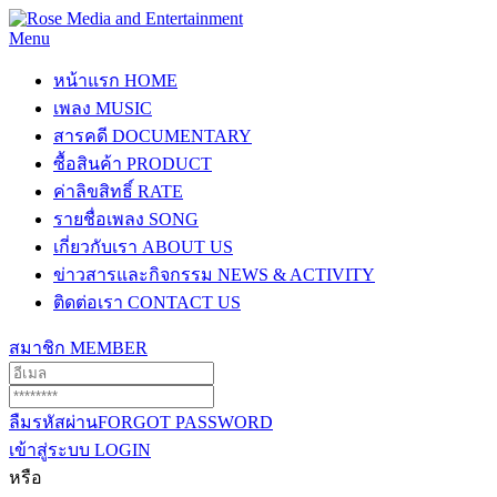
Menu
หน้าแรก
HOME
เพลง
MUSIC
สารคดี
DOCUMENTARY
ซื้อสินค้า
PRODUCT
ค่าลิขสิทธิ์
RATE
รายชื่อเพลง
SONG
เกี่ยวกับเรา
ABOUT US
ข่าวสารและกิจกรรม
NEWS & ACTIVITY
ติดต่อเรา
CONTACT US
สมาชิก
MEMBER
ลืมรหัสผ่าน
FORGOT PASSWORD
เข้าสู่ระบบ
LOGIN
หรือ