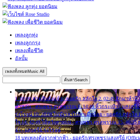
เพลงลูกทุ่ง
เพลงลูกกรุง
เพลงเพื่อชีวิต
อัลบั้ม
เพลงทั้งหมด
Music All
ค้นหา
Search
1. 00:00 สามสิบยังแจ๋ว - ยอดรัก สลักใจ 2. 02:49 รักมาห้าปี
ทำหล่น - ศรเพชร ศรสุพรรณ 6. 14:49 หิ้วกระเป๋า - แสงสุรีย์ 
รุ่งโรจน์ 10. 28:08 ไม่มีเวลาไปหาเมียน้อย - ยอดรัก สลักใ
ใจ 14. 42:49 ไอ้หวังตายแน่ - ศรเพชร ศรสุพรรณ 15. 46:35 ธา
จ๋า - แสงสุรีย์ รุ่งโรจน์
18 บทเพลงดังจากฟากฟ้า - ยอดรัก/ศรเพชร/แสงสุรีย์ (Officia