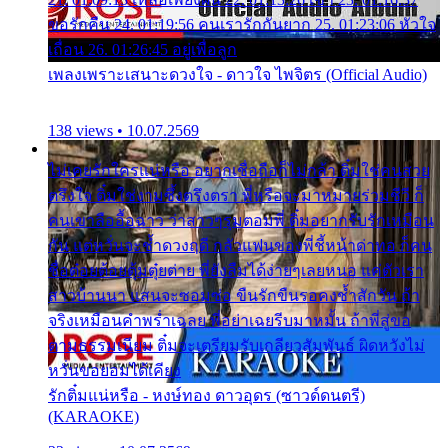
ขอรักคืน 24. 01:19:56 คนเรารักกันยาก 25. 01:23:06 หัวใจ
เถื่อน 26. 01:26:45 อยู่เพื่อลูก
เพลงเพราะเสนาะดวงใจ - ดาวใจ ไพจิตร (Official Audio)
138 views • 10.07.2569
ไม่เคยรักใครแน่หรือ อยากเชื่อถือก็ไม่กล้า ติ๋มใช่คนสวย
ตรึงใจ ติ๋มใช่งามซึ้งตรึงตรา พี่หรือจะมาหมายร่วมชีวี ก็
คนเขาลืออื้อฉาว ว่าสาวๆรุมตอมพี่ ติ๋มอยากรับรักเหมือน
กัน แต่หวั่นจะช้ำดวงฤดี กลัวแฟนของพี่ชี้หน้าด่าทอ ก็คน
ชื่อต๋อยต้อยตุ้มตุ๋ยต่าย พี่ยังลืมได้ง่ายๆเลยหนอ แค่ตัวเรา
สาวบ้านนา แสนจะซอมซ่อ ขืนรักขืนรอคงช้ำสักวัน ถ้า
จริงเหมือนคำพร่ำเฉลย พี่อย่าเฉยรีบมาหมั้น ถ้าพี่สู่ขอ
ตามธรรมเนียม ติ๋มจะเตรียมรับเกลียวสัมพันธ์ ผิดหวังไม่
หวั่นขอยอมได้เคียง
รักติ๋มแน่หรือ - หงษ์ทอง ดาวอุดร (ซาวด์ดนตรี)
(KARAOKE)