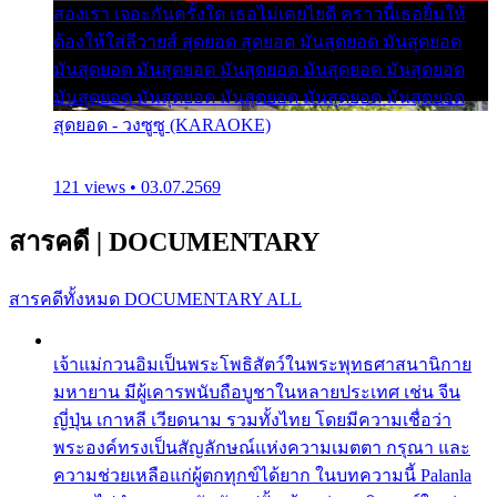
สองเรา เจอะกันครั้งใด เธอไม่เคยไยดี คราวนี้เธอยิ้มให้
ต้องให้ใส่ลีวายส์ สุดยอด สุดยอด มันสุดยอด มันสุดยอด
มันสุดยอด มันสุดยอด มันสุดยอด มันสุดยอด มันสุดยอด
มันสุดยอด มันสุดยอด มันสุดยอด มันสุดยอด มันสุดยอด
สุดยอด - วงซูซู (KARAOKE)
121 views • 03.07.2569
สารคดี
|
DOCUMENTARY
สารคดีทั้งหมด
DOCUMENTARY ALL
เจ้าแม่กวนอิมเป็นพระโพธิสัตว์ในพระพุทธศาสนานิกาย
มหายาน มีผู้เคารพนับถือบูชาในหลายประเทศ เช่น จีน
ญี่ปุ่น เกาหลี เวียดนาม รวมทั้งไทย โดยมีความเชื่อว่า
พระองค์ทรงเป็นสัญลักษณ์แห่งความเมตตา กรุณา และ
ความช่วยเหลือแก่ผู้ตกทุกข์ได้ยาก ในบทความนี้ Palanla