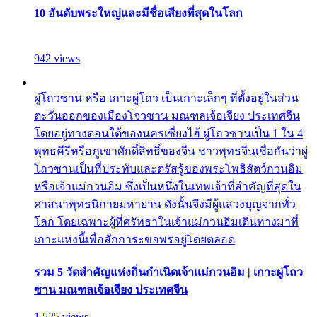
10 อันดับพระใหญ่และมีชื่อเสียงที่สุดในโลก
942 views
ผู่โถวซาน หรือ เกาะผู่โถว เป็นเกาะเล็กๆ ที่ตั้งอยู่ในส่วน
ตะวันออกของเมืองโจวซาน มณฑลเจ้อเจียง ประเทศจีน
โดยอยู่ทางตอนใต้ของนครเซี่ยงไฮ้ ผู่โถวซานเป็น 1 ใน 4
พุทธคีรีหรือภูเขาศักดิ์สิทธิ์ของจีน ชาวพุทธจีนเชื่อกันว่าผู่
โถวซานเป็นที่ประทับและตรัสรู้ของพระโพธิสัตว์กวนอิม
หรือเจ้าแม่กวนอิม ซึ่งเป็นหนึ่งในเทพเจ้าที่สำคัญที่สุดใน
ศาสนาพุทธนิกายมหายาน ดังนั้นจึงมีผู้แสวงบุญจากทั่ว
โลก โดยเฉพาะผู้ที่ศรัทธาในเจ้าแม่กวนอิมเดินทางมาที่
เกาะแห่งนี้เพื่อสักการะขอพรอยู่โดยตลอด
รวม 5 วัดสำคัญแห่งถิ่นกำเนิดเจ้าแม่กวนอิม | เกาะผู่โถว
ซาน มณฑลเจ้อเจียง ประเทศจีน
1,525 views