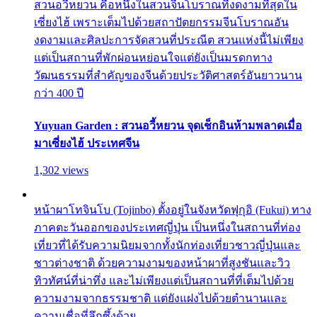
สวนอวี้หยวน คือหนึ่งในสวนจีนโบราณที่งดงามที่สุดใน
เซี่ยงไฮ้ เพราะเต็มไปด้วยสถาปัตยกรรมจีนโบราณอัน
งดงามและศิลปะการจัดสวนที่ประณีต สวนแห่งนี้ไม่เพียง
แต่เป็นสถานที่พักผ่อนหย่อนใจแต่ยังเป็นมรดกทาง
วัฒนธรรมที่สำคัญของจีนด้วยประวัติศาสตร์อันยาวนาน
กว่า 400 ปี
Yuyuan Garden : สวนอวี้หยวน จุดเช็กอินห้ามพลาดเมื่อ
มาเซี่ยงไฮ้ ประเทศจีน
1,302 views
หน้าผาโทจินโบ (Tojinbo) ตั้งอยู่ในจังหวัดฟุกุอิ (Fukui) ทาง
ภาคตะวันออกของประเทศญี่ปุ่น เป็นหนึ่งในสถานที่ท่อง
เที่ยวที่ได้รับความนิยมจากทั้งนักท่องเที่ยวชาวญี่ปุ่นและ
ชาวต่างชาติ ด้วยความงามของหน้าผาที่สูงชันและวิว
ทิวทัศน์ที่น่าทึ่ง และไม่เพียงแต่เป็นสถานที่ที่เต็มไปด้วย
ความงามจากธรรมชาติ แต่ยังแฝงไปด้วยตำนานและ
ความเชื่อที่ลึกซึ้งด้วย