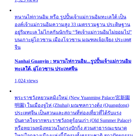
หนานไห่กวนอิม หรือ รูปปั้นเจ้าแม่กวนอิมทะเลใต้ เป็น
องค์เจ้าแม่กวนอิมความสูง 33 เมตรรวมฐาน ประดิษฐาน
อยู่ริมทะเล ไม่ไกลกันนักกับ “วัดเจ้าแม่กวนอิมไม่ยอมไป”
บนเกาะผู่โถวซาน เมืองโจวซาน มณฑลเจ้อเจียง ประเทศ
จีน
Nanhai Guanyin : หนานไห่กวนอิม...รูปปั้นเจ้าแม่กวนอิม
ทะเลใต้, ผู่โถวซาน ประเทศจีน
1,024 views
พระราชวังหยวนหมิงใหม่ (New Yuanming Palace/宮新園
明園) ในเมืองจูไห่ (Zhuhai) มณฑลกวางตุ้ง (Quangdong)
ประเทศจีน เป็นสวนและสถานที่ท่องเที่ยวที่ได้รับแรง
บันดาลใจจากพระราชวังฤดูร้อนเก่า (Old Summer Palace)
หรือหยวนหมิงหยวนในกรุงปักกิ่ง สวนสาธารณะขนาด
ใหญ่ใจกลางเมืองแห่งนี้มีครบทั้งธรรมชาติ สถาปัตยกรรม