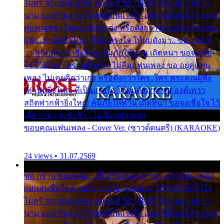
ไมตรี จากแฟนเพลง ทุกทุกที่ ปราณีหลั่งไหล ผมขอฝาก
นาม ยอดรักเอาไว้ โปรดเป็นแรงใจ อย่างนี้เรื่อยไป ขอ อยู่
คู่แฟนเพลง ไม่เคยคิดว่าเก่ง หรือดังกว่าใคร..ใคร พระคุณ
ผู้ฟัง เท่านั้นยิ่งใหญ่ ที่เป็นแรงใจ ให้ผมดังมา.. ขอ องค์เท
วา สถิตฟากฟ้ายิ่งใหญ่ คุ้มภัยให้ท่าน เถิดหนา ขอจงเชื่อ
ใจ ไว้เถิดว่า ตราบชั่วชีวา ไม่ลืมแฟนเพลง ขอ อยู่คู่แฟน
เพลง ไม่เคยคิดว่าเก่ง หรือดังกว่าใคร..ใคร พระคุณผู้ฟัง
เท่านั้นยิ่งใหญ่ ที่เป็นแรงใจ ให้ผมดังมา.. ขอ องค์เทวา
สถิตฟากฟ้ายิ่งใหญ่ คุ้มภัยให้ท่าน เถิดหนา ขอจงเชื่อใจ ไว้
เถิดว่า ตราบชั่วชีวา ไม่ลืมแฟนเพลง
ขอบคุณแฟนเพลง - Cover Ver. (ซาวด์ดนตรี) (KARAOKE)
24 views • 31.07.2569
ขอ กราบ ขอบคุณ.... ที่ได้รับไออุ่น การุณ จากแฟน เพลง
ผมแสนชื่นใจ หายวังเวง เมื่อแฟนเพลง ให้กำลังใจ น้ำใจ
ไมตรี จากแฟนเพลง ทุกทุกที่ ปราณีหลั่งไหล ผมขอฝาก
นาม ยอดรักเอาไว้ โปรดเป็นแรงใจ อย่างนี้เรื่อยไป ขอ อยู่