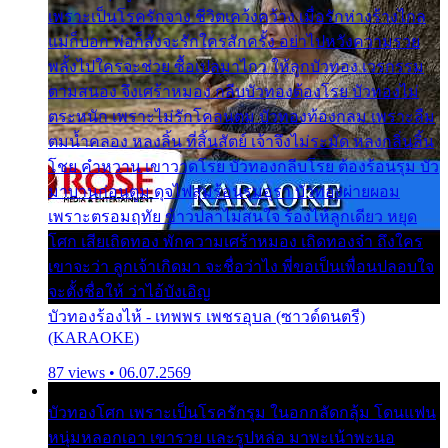
เพราะเป็นโรครักจาง ชีวิตเคว้งคว้าง เมื่อรักห่างร้างไกล
แม่ก็บอก พ่อก็สั่งจะรักใครสักครั้ง อย่าไปหวังความรวย
พลั้งไปใครจะช่วย ซื้อเปลมาไกว ให้ลูกบัวทอง เวรกรรม
ตามสนอง จึงเศร้าหมอง กลีบบัวทองต้องโรย บัวทองไม่
ตระหนัก เพราะไม่รักโคลนตม บัวทองท้องกลม เพราะลืม
ตมน้ำคลอง หลงลิ้น ที่สิ้นสัตย์ เจ้าจึงไม่ระมัด หลงกลิ่นลิ้น
โชย คำหวาน เขาวาดโรย บัวทองกลีบโรย ต้องร้อนรุม บัว
มาบานก่อนตูม ดุจไฟสุมร้อนรุมอุรา บัวทองผ่ายผอม
เพราะตรอมฤทัย ข้าวปลาไม่สนใจ ร้องไห้ลูกเดียว หยุด
โศก เสียเถิดทอง พักความเศร้าหมอง เถิดทองจ๋า ถึงใคร
เขาจะว่า ลูกเจ้าเกิดมา จะชื่อว่าไง พี่ขอเป็นเพื่อนปลอบใจ
จะตั้งชื่อให้ ว่าไอ้บังเอิญ
บัวทองร้องไห้ - เทพพร เพชรอุบล (ซาวด์ดนตรี)
(KARAOKE)
87 views • 06.07.2569
บัวทองโศก เพราะเป็นโรครักรุม ในอกกลัดกลุ้ม โดนแฟน
หนุ่มหลอกเอา เขารวย และรูปหล่อ มาพะเน้าพะนอ