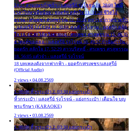
24:27 สามเณรกำพร้า - แสงสุรีย์ รุ่งโรจน์ 10. 28:08 ไม่มี
เวลาไปหาเมียน้อย - ยอดรัก สลักใจ 11. 31:29 ชีวิตไอ้
ธรรม - ศรเพชร ศรสุพรรณ 12. 35:26 ทหารอากาศขาดรัก
- แสงสุรีย์ รุ่งโรจน์ 13. 39:01 คนหัวใจโทรม - ยอดรัก สลัก
ใจ 14. 42:49 ไอ้หวังตายแน่ - ศรเพชร ศรสุพรรณ 15. 46:35
ธาตุแท้ของเธอ - แสงสุรีย์ รุ่งโรจน์ 16. 49:57 กำนันกำใน -
ยอดรัก สลักใจ 17. 52:29 สาวบริสุทธิ์ - ศรเพชร ศรสุพรรณ
18. 56:05 แต๋วจ๋า - แสงสุรีย์ รุ่งโรจน์
18 บทเพลงดังจากฟากฟ้า - ยอดรัก/ศรเพชร/แสงสุรีย์
(Official Audio)
2 views • 04.08.2569
1. 00:00 หิ้วกระเป๋า 2. 03:30 แย่งกระเป๋า
หิ้วกระเป๋า | แสงสุรีย์ รุ่งโรจน์ - แย่งกระเป๋า | เตือนใจ บุญ
พระรักษา (KARAOKE)
2 views • 03.08.2569
1. 00:00 หิ้วกระเป๋า 2. 03:30 แย่งกระเป๋า