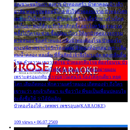
ออเซาะจนใจเบา สงสาร บัวทองเศร้า น้ำตาคลอเบ้า เฝ้า
อาลัย หนุ่มรูปหล่อหนีไกล หัวใจบัวทองระรวย บัวทองโศก
เพราะเป็นโรครักจาง ชีวิตเคว้งคว้าง เมื่อรักห่างร้างไกล
แม่ก็บอก พ่อก็สั่งจะรักใครสักครั้ง อย่าไปหวังความรวย
พลั้งไปใครจะช่วย ซื้อเปลมาไกว ให้ลูกบัวทอง เวรกรรม
ตามสนอง จึงเศร้าหมอง กลีบบัวทองต้องโรย บัวทองไม่
ตระหนัก เพราะไม่รักโคลนตม บัวทองท้องกลม เพราะลืม
ตมน้ำคลอง หลงลิ้น ที่สิ้นสัตย์ เจ้าจึงไม่ระมัด หลงกลิ่นลิ้น
โชย คำหวาน เขาวาดโรย บัวทองกลีบโรย ต้องร้อนรุม บัว
มาบานก่อนตูม ดุจไฟสุมร้อนรุมอุรา บัวทองผ่ายผอม
เพราะตรอมฤทัย ข้าวปลาไม่สนใจ ร้องไห้ลูกเดียว หยุด
โศก เสียเถิดทอง พักความเศร้าหมอง เถิดทองจ๋า ถึงใคร
เขาจะว่า ลูกเจ้าเกิดมา จะชื่อว่าไง พี่ขอเป็นเพื่อนปลอบใจ
จะตั้งชื่อให้ ว่าไอ้บังเอิญ
บัวทองร้องไห้ - เทพพร เพชรอุบล(KARAOKE)
109 views • 06.07.2569