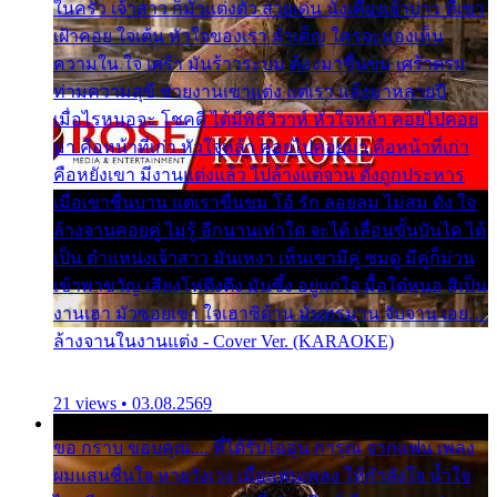
ในครัว เจ้าสาว ก็มัวแต่งตัว สวยเด่น นั่งเคียงเจ้าบ่าว ที่เขา
เฝ้าคอย ใจเต้น หัวใจของเรา ลำเค็ญ ใครจะมองเห็น
ความใน ใจ เศร้า มันร้าวระบม ต้องมาขื่นขม เศร้าตรม
ท่ามความสุขี ช่วยงานเขาแต่ง แต่เรา แล้งมาหลายปี
เมื่อไรหนอจะ โชคดี ได้มีพิธีวิวาห์ หัวใจหล้า คอยไปคอย
มา คือหน้าที่เก่า หัวใจหล้า คอยไปคอยมา คือหน้าที่เก่า
คือหยังเขา มีงานแต่งแล้ว ไปล้างแต่จาน ดั่งถูกประหาร
เมื่อเขาชื่นบาน แต่เราขื่นขม โอ้ รัก ลอยลม ไม่สม ดัง ใจ
ล้างจานคอยคู่ ไม่รู้ อีกนานเท่าใด จะได้ เลื่อนขั้นบันได ได้
เป็น ตำแหน่งเจ้าสาว มันเหงา เห็นเขามีคู่ ซมดู มีคู่ก็ม่วน
เข้าพาขวัญ เสียงโห่ตึงตึง มันซึ้ง อยู่แก่ใจ มื้อใด๋หนอ สิเป็น
งานเฮา มัวซอยเขา ใจเฮาซิด้าน มันทรมาน จับจาน เอย…
ล้างจานในงานแต่ง - Cover Ver. (KARAOKE)
21 views • 03.08.2569
ขอ กราบ ขอบคุณ.... ที่ได้รับไออุ่น การุณ จากแฟน เพลง
ผมแสนชื่นใจ หายวังเวง เมื่อแฟนเพลง ให้กำลังใจ น้ำใจ