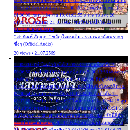
00:45:25 รอหน่อยน้องติ๋ม 15. 00:48:56 เรือล่มในหนอง 16.
00:51:43 บัตรเชิญสีเลือด 17. 00:56:07 อดีตรักโรงทอ 18.
01:00:00 เขมรไล่ควาย 19. 01:02:55 สาวสวนแตง 20.
01:05:51 แอบมอง 21. 01:09:27 พบรักปากน้ำโพ 22.
01:13:06 สายัณห์เมา
" สายัณห์ สัญญา " ขวัญใจคนเดิม - รวมเพลงดังเพราะๆ
ซึ้งๆ (Official Audio)
20 views • 21.07.2569
1. 00:00:00 ทำไมทำฉันได้ 2. 00:03:20 นางฟ้าสลัม 3.
00:06:50 คน 4. 00:10:36 บุญเหลือเกิน 5. 00:13:58 ฝนหยาด
สุดท้าย 6. 00:17:30 ยาใจยาจก 7. 00:20:30 คิดดูให้ดี 8.
00:24:21 ลบรอยแผลรัก 9. 00:27:35 เหมือนใจโดนกรีด 10.
00:30:54 ขบวนการเปาเปียว 11. 00:34:05 คำรำพัน 12.
00:37:20 ปาหนัน 13. 00:40:37 ใจเจ้ากรรม 14. 00:44:15 จูบ
ฉันแล้วจงตายเสีย 15. 00:47:24 ขอสูมาเต๊อะ 16. 00:51:11
คนใจมาร 17. 00:54:50 คืนทรมาน 18. 00:58:25 รักนี้สีดำ
19. 01:01:44 ส่วนเกิน 20. 01:05:42 หยาดน้ำฝนหยดน้ำตา
21. 01:09:13 เหลือเพียงฝัน 22. 01:13:26 เขา 23. 01:16:37