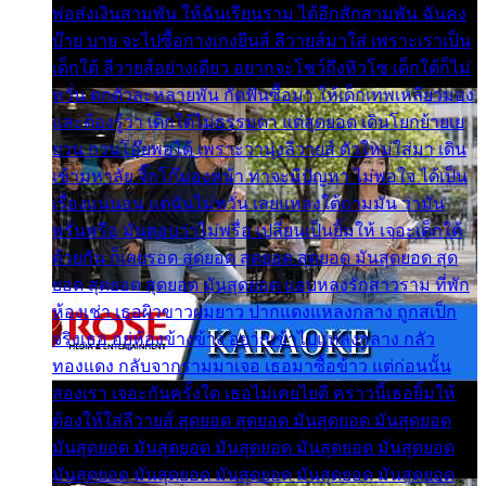
พ่อส่งเงินสามพัน ให้ฉันเรียนราม ได้อีกสักสามพัน ฉันคง
บ๊าย บาย จะไปซื้อกางเกงยีนส์ ลีวายส์มาใส่ เพราะเราเป็น
เด็กใต้ ลีวายส์อย่างเดียว อยากจะโชว์ถึงหิวโซ เด็กใต้ก็ไม่
หวั่น ตกตัวละหลายพัน กัดฟันซื้อมา ให้เด็กเทพเหลียวมอง
และต้องรู้ว่า เด็กใต้ไม่ธรรมดา แต่สุดยอด เดินโยกย้ายเย
ยวน กวนโอ๊ยพอได้ เพราะว่านุ่งลีวายส์ ตัวใหม่ใส่มา เดิน
เข้ามหาลัย จิ๊กโก๊มองหน้า ท่าจะมีปัญหา ไม่พอใจ ได้เป็น
เรื่องแน่นอน แต่ฉันไม่หวั่น เลยแหลงใต้ถามมัน ว่ามัน
พรั่นพรือ มันตอบว่าไม่พรื่อ เปลี่ยนเป็นยิ้มให้ เจอะเด็กใต้
ด้วยกัน ก็เลยรอด สุดยอด สุดยอด สุดยอด มันสุดยอด สุด
ยอด สุดยอด สุดยอด มันสุดยอด แอบหลงรักสาวราม ที่พัก
ห้องเช่า เธอผิวขาวผมยาว ปากแดงแหลงกลาง ถูกสเป็ก
จริงเธอ อยู่ห้องข้างข้าง อยากเข้าไปแหลงกลาง กลัว
ทองแดง กลับจากรามมาเจอ เธอมาซื้อข้าว แต่ก่อนนั้น
สองเรา เจอะกันครั้งใด เธอไม่เคยไยดี คราวนี้เธอยิ้มให้
ต้องให้ใส่ลีวายส์ สุดยอด สุดยอด มันสุดยอด มันสุดยอด
มันสุดยอด มันสุดยอด มันสุดยอด มันสุดยอด มันสุดยอด
มันสุดยอด มันสุดยอด มันสุดยอด มันสุดยอด มันสุดยอด