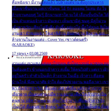
คือหยังเขา มีงานแต่งแล้ว ไปล้างแต่จาน ดั่งถูกประหาร
เมื่อเขาชื่นบาน แต่เราขื่นขม โอ้ รัก ลอยลม ไม่สม ดัง ใจ
ล้างจานคอยคู่ ไม่รู้ อีกนานเท่าใด จะได้ เลื่อนขั้นบันได ได้
เป็น ตำแหน่งเจ้าสาว มันเหงา เห็นเขามีคู่ ซมดู มีคู่ก็ม่วน
เข้าพาขวัญ เสียงโห่ตึงตึง มันซึ้ง อยู่แก่ใจ มื้อใด๋หนอ สิเป็น
งานเฮา มัวซอยเขา ใจเฮาซิด้าน มันทรมาน จับจาน เอย…
ล้างจานในงานแต่ง - Cover Ver. (ซาวด์ดนตรี)
(KARAOKE)
17 views • 03.08.2569
งานแต่ง เขาแซง แย่งเอาไปก่อน หัวใจอาวรณ์ มาซ่อน อยู่
ในห้องครัว ข้างนอกเจ้าสาว ส่งยิ้ม ให้คนไปทั่ว แต่เรา เฝ้า
อยู่ในครัว ทำตัวเป็นเด็ก ล้างจาน ในเมื่อ เจ้าสาว คือคน
บ้านใกล้ พึ่งพาอาศัย จำใจ ต้องไปช่วยงาน พอถึงเวลา เขา
พา กันเข้าพาขวัญ เพื่อนฝูง เฮฮาดังลั่น แต่เราล้างจาน
เดียวดาย เป็นคนพ่าย บ่มีความหมาย เคียงใจเจ้าบ่าว เป็น
คนพ่าย บ่มีความหมาย เคียงใจเจ้าบ่าว เพื่อนเจ้าสาว ยัง
เป็นบ่ได้ คือคนพ่าย ฮักคน ไม่มีใครสน เขาไม่เห็นคน ที่อยู่