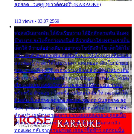
สุดยอด - วงซูซู (ซาวด์ดนตรี) (KARAOKE)
113 views • 03.07.2569
พ่อส่งเงินสามพัน ให้ฉันเรียนราม ได้อีกสักสามพัน ฉันคง
บ๊าย บาย จะไปซื้อกางเกงยีนส์ ลีวายส์มาใส่ เพราะเราเป็น
เด็กใต้ ลีวายส์อย่างเดียว อยากจะโชว์ถึงหิวโซ เด็กใต้ก็ไม่
หวั่น ตกตัวละหลายพัน กัดฟันซื้อมา ให้เด็กเทพเหลียวมอง
และต้องรู้ว่า เด็กใต้ไม่ธรรมดา แต่สุดยอด เดินโยกย้ายเย
ยวน กวนโอ๊ยพอได้ เพราะว่านุ่งลีวายส์ ตัวใหม่ใส่มา เดิน
เข้ามหาลัย จิ๊กโก๊มองหน้า ท่าจะมีปัญหา ไม่พอใจ ได้เป็น
เรื่องแน่นอน แต่ฉันไม่หวั่น เลยแหลงใต้ถามมัน ว่ามัน
พรั่นพรือ มันตอบว่าไม่พรื่อ เปลี่ยนเป็นยิ้มให้ เจอะเด็กใต้
ด้วยกัน ก็เลยรอด สุดยอด สุดยอด สุดยอด มันสุดยอด สุด
ยอด สุดยอด สุดยอด มันสุดยอด แอบหลงรักสาวราม ที่พัก
ห้องเช่า เธอผิวขาวผมยาว ปากแดงแหลงกลาง ถูกสเป็ก
จริงเธอ อยู่ห้องข้างข้าง อยากเข้าไปแหลงกลาง กลัว
ทองแดง กลับจากรามมาเจอ เธอมาซื้อข้าว แต่ก่อนนั้น