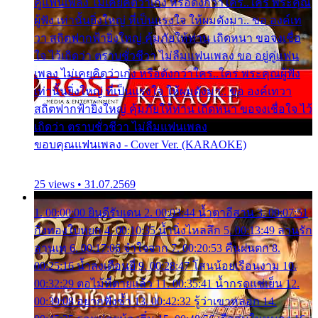
คู่แฟนเพลง ไม่เคยคิดว่าเก่ง หรือดังกว่าใคร..ใคร พระคุณ
ผู้ฟัง เท่านั้นยิ่งใหญ่ ที่เป็นแรงใจ ให้ผมดังมา.. ขอ องค์เท
วา สถิตฟากฟ้ายิ่งใหญ่ คุ้มภัยให้ท่าน เถิดหนา ขอจงเชื่อ
ใจ ไว้เถิดว่า ตราบชั่วชีวา ไม่ลืมแฟนเพลง ขอ อยู่คู่แฟน
เพลง ไม่เคยคิดว่าเก่ง หรือดังกว่าใคร..ใคร พระคุณผู้ฟัง
เท่านั้นยิ่งใหญ่ ที่เป็นแรงใจ ให้ผมดังมา.. ขอ องค์เทวา
สถิตฟากฟ้ายิ่งใหญ่ คุ้มภัยให้ท่าน เถิดหนา ขอจงเชื่อใจ ไว้
เถิดว่า ตราบชั่วชีวา ไม่ลืมแฟนเพลง
ขอบคุณแฟนเพลง - Cover Ver. (KARAOKE)
25 views • 31.07.2569
1. 00:00:00 ยินดีรับเดน 2. 00:03:44 น้ำตาอีสาน 3. 00:07:51
กิ่งทองใบหยก 4. 00:10:35 น้ำนิ่งไหลลึก 5. 00:13:49 ลานรัก
ลานเท 6. 00:17:06 จำใจจาก 7. 00:20:53 คืนฝนตก 8.
00:25:16 น้ำลงเดือนยี่ 9. 00:28:47 โสนน้อยเรือนงาม 10.
00:32:29 ตอไม้ที่ตายแล้ว 11. 00:35:41 น้ำกรดแช่เย็น 12.
00:39:08 อยากฟังซ้ำ 13. 00:42:32 รู้ว่าเขาหลอก 14.