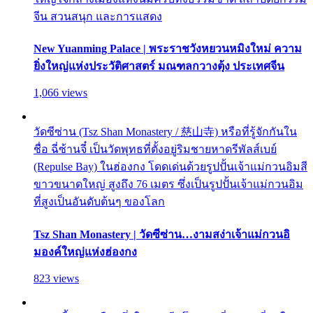
จีน สวนสนุก และการแสดง
New Yuanming Palace | พระราชวังหยวนหมิงใหม่ ความ
ยิ่งใหญ่แห่งประวัติศาสตร์ มณฑลกวางตุ้ง ประเทศจีน
1,066 views
วัดซีซ่าน (Tsz Shan Monastery / 慈山寺) หรือที่รู้จักกันใน
ชื่อ ฉี่ซ้านจี๋ เป็นวัดพุทธที่ตั้งอยู่ริมชายหาดรีพัลส์เบย์
(Repulse Bay) ในฮ่องกง โดดเด่นด้วยรูปปั้นเจ้าแม่กวนอิมสี
ขาวขนาดใหญ่ สูงถึง 76 เมตร ซึ่งเป็นรูปปั้นเจ้าแม่กวนอิม
ที่สูงเป็นอันดับต้นๆ ของโลก
Tsz Shan Monastery | วัดซีซ่าน…งามสง่าเจ้าแม่กวนอิ
มองค์ใหญ่แห่งฮ่องกง
823 views