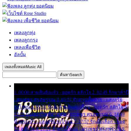
เพลงลูกทุ่ง
เพลงลูกกรุง
เพลงเพื่อชีวิต
อัลบั้ม
เพลงทั้งหมด
Music All
ค้นหา
Search
1. 00:00 สามสิบยังแจ๋ว - ยอดรัก สลักใจ 2. 02:49 รักมาห้าปี
- ศรเพชร ศรสุพรรณ 3. 05:57 รักสาวเสื้อลาย - แสงสุรีย์
รุ่งโรจน์ 4. 09:51 รักสะท้านดินสะเทือน - ยอดรัก สลักใจ 5.
12:23 มอเตอร์ไซค์ทำหล่น - ศรเพชร ศรสุพรรณ 6. 14:49
หิ้วกระเป๋า - แสงสุรีย์ รุ่งโรจน์ 7. 17:57 รักเผื่อเลือก - ยอด
รัก สลักใจ 8. 21:21 น้ำตาไอ้หนุ่ม - ศรเพชร ศรสุพรรณ 9.