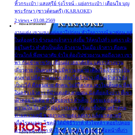
หิ้วกระเป๋า | แสงสุรีย์ รุ่งโรจน์ - แย่งกระเป๋า | เตือนใจ บุญ
พระรักษา (ซาวด์ดนตรี) (KARAOKE)
2 views • 03.08.2569
งานแต่ง เขาแซง แย่งเอาไปก่อน หัวใจอาวรณ์ มาซ่อน อยู่
ในห้องครัว ข้างนอกเจ้าสาว ส่งยิ้ม ให้คนไปทั่ว แต่เรา เฝ้า
อยู่ในครัว ทำตัวเป็นเด็ก ล้างจาน ในเมื่อ เจ้าสาว คือคน
บ้านใกล้ พึ่งพาอาศัย จำใจ ต้องไปช่วยงาน พอถึงเวลา เขา
พา กันเข้าพาขวัญ เพื่อนฝูง เฮฮาดังลั่น แต่เราล้างจาน
เดียวดาย เป็นคนพ่าย บ่มีความหมาย เคียงใจเจ้าบ่าว เป็น
คนพ่าย บ่มีความหมาย เคียงใจเจ้าบ่าว เพื่อนเจ้าสาว ยัง
เป็นบ่ได้ คือคนพ่าย ฮักคน ไม่มีใครสน เขาไม่เห็นคน ที่อยู่
ในครัว เจ้าสาว ก็มัวแต่งตัว สวยเด่น นั่งเคียงเจ้าบ่าว ที่เขา
เฝ้าคอย ใจเต้น หัวใจของเรา ลำเค็ญ ใครจะมองเห็น
ความใน ใจ เศร้า มันร้าวระบม ต้องมาขื่นขม เศร้าตรม
ท่ามความสุขี ช่วยงานเขาแต่ง แต่เรา แล้งมาหลายปี
เมื่อไรหนอจะ โชคดี ได้มีพิธีวิวาห์ หัวใจหล้า คอยไปคอย
มา คือหน้าที่เก่า หัวใจหล้า คอยไปคอยมา คือหน้าที่เก่า