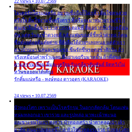
22 views • 10.07.2569
ไม่เคยรักใครแน่หรือ อยากเชื่อถือก็ไม่กล้า ติ๋มใช่คนสวย
ตรึงใจ ติ๋มใช่งามซึ้งตรึงตรา พี่หรือจะมาหมายร่วมชีวี ก็
คนเขาลืออื้อฉาว ว่าสาวๆรุมตอมพี่ ติ๋มอยากรับรักเหมือน
กัน แต่หวั่นจะช้ำดวงฤดี กลัวแฟนของพี่ชี้หน้าด่าทอ ก็คน
ชื่อต๋อยต้อยตุ้มตุ๋ยต่าย พี่ยังลืมได้ง่ายๆเลยหนอ แค่ตัวเรา
สาวบ้านนา แสนจะซอมซ่อ ขืนรักขืนรอคงช้ำสักวัน ถ้า
จริงเหมือนคำพร่ำเฉลย พี่อย่าเฉยรีบมาหมั้น ถ้าพี่สู่ขอ
ตามธรรมเนียม ติ๋มจะเตรียมรับเกลียวสัมพันธ์ ผิดหวังไม่
หวั่นขอยอมได้เคียง
รักติ๋มแน่หรือ - หงษ์ทอง ดาวอุดร (KARAOKE)
24 views • 10.07.2569
บัวทองโศก เพราะเป็นโรครักรุม ในอกกลัดกลุ้ม โดนแฟน
หนุ่มหลอกเอา เขารวย และรูปหล่อ มาพะเน้าพะนอ
ออเซาะจนใจเบา สงสาร บัวทองเศร้า น้ำตาคลอเบ้า เฝ้า
อาลัย หนุ่มรูปหล่อหนีไกล หัวใจบัวทองระรวย บัวทองโศก