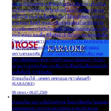
เพราะเป็นโรครักจาง ชีวิตเคว้งคว้าง เมื่อรักห่างร้างไกล
แม่ก็บอก พ่อก็สั่งจะรักใครสักครั้ง อย่าไปหวังความรวย
พลั้งไปใครจะช่วย ซื้อเปลมาไกว ให้ลูกบัวทอง เวรกรรม
ตามสนอง จึงเศร้าหมอง กลีบบัวทองต้องโรย บัวทองไม่
ตระหนัก เพราะไม่รักโคลนตม บัวทองท้องกลม เพราะลืม
ตมน้ำคลอง หลงลิ้น ที่สิ้นสัตย์ เจ้าจึงไม่ระมัด หลงกลิ่นลิ้น
โชย คำหวาน เขาวาดโรย บัวทองกลีบโรย ต้องร้อนรุม บัว
มาบานก่อนตูม ดุจไฟสุมร้อนรุมอุรา บัวทองผ่ายผอม
เพราะตรอมฤทัย ข้าวปลาไม่สนใจ ร้องไห้ลูกเดียว หยุด
โศก เสียเถิดทอง พักความเศร้าหมอง เถิดทองจ๋า ถึงใคร
เขาจะว่า ลูกเจ้าเกิดมา จะชื่อว่าไง พี่ขอเป็นเพื่อนปลอบใจ
จะตั้งชื่อให้ ว่าไอ้บังเอิญ
บัวทองร้องไห้ - เทพพร เพชรอุบล (ซาวด์ดนตรี)
(KARAOKE)
98 views • 06.07.2569
บัวทองโศก เพราะเป็นโรครักรุม ในอกกลัดกลุ้ม โดนแฟน
หนุ่มหลอกเอา เขารวย และรูปหล่อ มาพะเน้าพะนอ