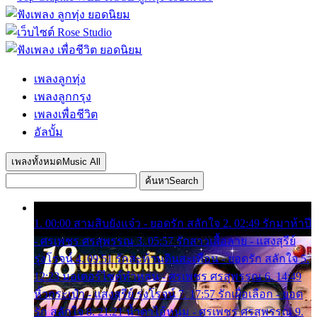
เพลงลูกทุ่ง
เพลงลูกกรุง
เพลงเพื่อชีวิต
อัลบั้ม
เพลงทั้งหมด
Music All
ค้นหา
Search
1. 00:00 สามสิบยังแจ๋ว - ยอดรัก สลักใจ 2. 02:49 รักมาห้าปี
- ศรเพชร ศรสุพรรณ 3. 05:57 รักสาวเสื้อลาย - แสงสุรีย์
รุ่งโรจน์ 4. 09:51 รักสะท้านดินสะเทือน - ยอดรัก สลักใจ 5.
12:23 มอเตอร์ไซค์ทำหล่น - ศรเพชร ศรสุพรรณ 6. 14:49
หิ้วกระเป๋า - แสงสุรีย์ รุ่งโรจน์ 7. 17:57 รักเผื่อเลือก - ยอด
รัก สลักใจ 8. 21:21 น้ำตาไอ้หนุ่ม - ศรเพชร ศรสุพรรณ 9.