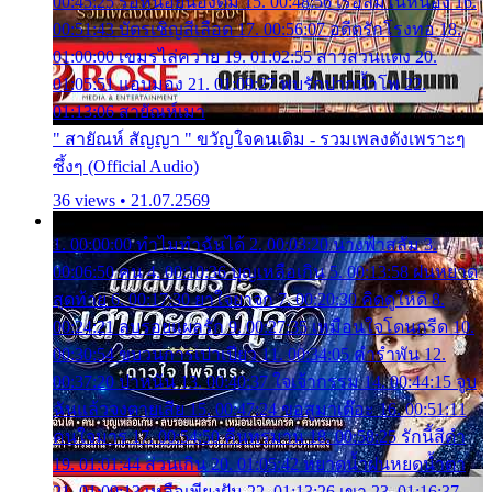
00:45:25 รอหน่อยน้องติ๋ม 15. 00:48:56 เรือล่มในหนอง 16.
00:51:43 บัตรเชิญสีเลือด 17. 00:56:07 อดีตรักโรงทอ 18.
01:00:00 เขมรไล่ควาย 19. 01:02:55 สาวสวนแตง 20.
01:05:51 แอบมอง 21. 01:09:27 พบรักปากน้ำโพ 22.
01:13:06 สายัณห์เมา
" สายัณห์ สัญญา " ขวัญใจคนเดิม - รวมเพลงดังเพราะๆ
ซึ้งๆ (Official Audio)
36 views • 21.07.2569
1. 00:00:00 ทำไมทำฉันได้ 2. 00:03:20 นางฟ้าสลัม 3.
00:06:50 คน 4. 00:10:36 บุญเหลือเกิน 5. 00:13:58 ฝนหยาด
สุดท้าย 6. 00:17:30 ยาใจยาจก 7. 00:20:30 คิดดูให้ดี 8.
00:24:21 ลบรอยแผลรัก 9. 00:27:35 เหมือนใจโดนกรีด 10.
00:30:54 ขบวนการเปาเปียว 11. 00:34:05 คำรำพัน 12.
00:37:20 ปาหนัน 13. 00:40:37 ใจเจ้ากรรม 14. 00:44:15 จูบ
ฉันแล้วจงตายเสีย 15. 00:47:24 ขอสูมาเต๊อะ 16. 00:51:11
คนใจมาร 17. 00:54:50 คืนทรมาน 18. 00:58:25 รักนี้สีดำ
19. 01:01:44 ส่วนเกิน 20. 01:05:42 หยาดน้ำฝนหยดน้ำตา
21. 01:09:13 เหลือเพียงฝัน 22. 01:13:26 เขา 23. 01:16:37