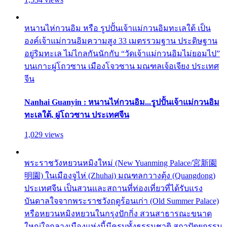
หนานไห่กวนอิม หรือ รูปปั้นเจ้าแม่กวนอิมทะเลใต้ เป็น
องค์เจ้าแม่กวนอิมความสูง 33 เมตรรวมฐาน ประดิษฐาน
อยู่ริมทะเล ไม่ไกลกันนักกับ “วัดเจ้าแม่กวนอิมไม่ยอมไป”
บนเกาะผู่โถวซาน เมืองโจวซาน มณฑลเจ้อเจียง ประเทศ
จีน
Nanhai Guanyin : หนานไห่กวนอิม...รูปปั้นเจ้าแม่กวนอิม
ทะเลใต้, ผู่โถวซาน ประเทศจีน
1,029 views
พระราชวังหยวนหมิงใหม่ (New Yuanming Palace/宮新園
明園) ในเมืองจูไห่ (Zhuhai) มณฑลกวางตุ้ง (Quangdong)
ประเทศจีน เป็นสวนและสถานที่ท่องเที่ยวที่ได้รับแรง
บันดาลใจจากพระราชวังฤดูร้อนเก่า (Old Summer Palace)
หรือหยวนหมิงหยวนในกรุงปักกิ่ง สวนสาธารณะขนาด
ใหญ่ใจกลางเมืองแห่งนี้มีครบทั้งธรรมชาติ สถาปัตยกรรม