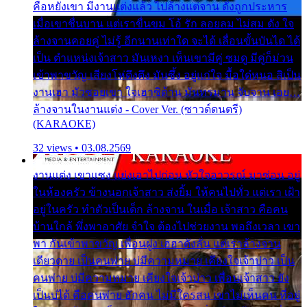
คือหยังเขา มีงานแต่งแล้ว ไปล้างแต่จาน ดั่งถูกประหาร
เมื่อเขาชื่นบาน แต่เราขื่นขม โอ้ รัก ลอยลม ไม่สม ดัง ใจ
ล้างจานคอยคู่ ไม่รู้ อีกนานเท่าใด จะได้ เลื่อนขั้นบันได ได้
เป็น ตำแหน่งเจ้าสาว มันเหงา เห็นเขามีคู่ ซมดู มีคู่ก็ม่วน
เข้าพาขวัญ เสียงโห่ตึงตึง มันซึ้ง อยู่แก่ใจ มื้อใด๋หนอ สิเป็น
งานเฮา มัวซอยเขา ใจเฮาซิด้าน มันทรมาน จับจาน เอย…
ล้างจานในงานแต่ง - Cover Ver. (ซาวด์ดนตรี)
(KARAOKE)
32 views • 03.08.2569
งานแต่ง เขาแซง แย่งเอาไปก่อน หัวใจอาวรณ์ มาซ่อน อยู่
ในห้องครัว ข้างนอกเจ้าสาว ส่งยิ้ม ให้คนไปทั่ว แต่เรา เฝ้า
อยู่ในครัว ทำตัวเป็นเด็ก ล้างจาน ในเมื่อ เจ้าสาว คือคน
บ้านใกล้ พึ่งพาอาศัย จำใจ ต้องไปช่วยงาน พอถึงเวลา เขา
พา กันเข้าพาขวัญ เพื่อนฝูง เฮฮาดังลั่น แต่เราล้างจาน
เดียวดาย เป็นคนพ่าย บ่มีความหมาย เคียงใจเจ้าบ่าว เป็น
คนพ่าย บ่มีความหมาย เคียงใจเจ้าบ่าว เพื่อนเจ้าสาว ยัง
เป็นบ่ได้ คือคนพ่าย ฮักคน ไม่มีใครสน เขาไม่เห็นคน ที่อยู่