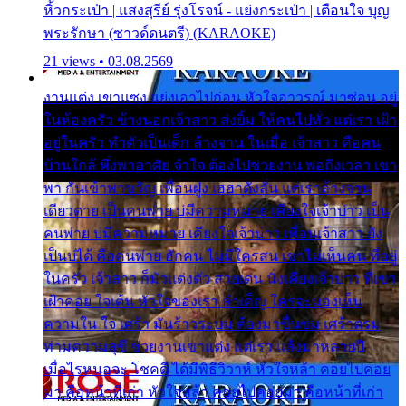
หิ้วกระเป๋า | แสงสุรีย์ รุ่งโรจน์ - แย่งกระเป๋า | เตือนใจ บุญ
พระรักษา (ซาวด์ดนตรี) (KARAOKE)
21 views • 03.08.2569
งานแต่ง เขาแซง แย่งเอาไปก่อน หัวใจอาวรณ์ มาซ่อน อยู่
ในห้องครัว ข้างนอกเจ้าสาว ส่งยิ้ม ให้คนไปทั่ว แต่เรา เฝ้า
อยู่ในครัว ทำตัวเป็นเด็ก ล้างจาน ในเมื่อ เจ้าสาว คือคน
บ้านใกล้ พึ่งพาอาศัย จำใจ ต้องไปช่วยงาน พอถึงเวลา เขา
พา กันเข้าพาขวัญ เพื่อนฝูง เฮฮาดังลั่น แต่เราล้างจาน
เดียวดาย เป็นคนพ่าย บ่มีความหมาย เคียงใจเจ้าบ่าว เป็น
คนพ่าย บ่มีความหมาย เคียงใจเจ้าบ่าว เพื่อนเจ้าสาว ยัง
เป็นบ่ได้ คือคนพ่าย ฮักคน ไม่มีใครสน เขาไม่เห็นคน ที่อยู่
ในครัว เจ้าสาว ก็มัวแต่งตัว สวยเด่น นั่งเคียงเจ้าบ่าว ที่เขา
เฝ้าคอย ใจเต้น หัวใจของเรา ลำเค็ญ ใครจะมองเห็น
ความใน ใจ เศร้า มันร้าวระบม ต้องมาขื่นขม เศร้าตรม
ท่ามความสุขี ช่วยงานเขาแต่ง แต่เรา แล้งมาหลายปี
เมื่อไรหนอจะ โชคดี ได้มีพิธีวิวาห์ หัวใจหล้า คอยไปคอย
มา คือหน้าที่เก่า หัวใจหล้า คอยไปคอยมา คือหน้าที่เก่า