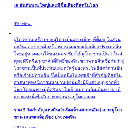
10 อันดับพระใหญ่และมีชื่อเสียงที่สุดในโลก
950 views
ผู่โถวซาน หรือ เกาะผู่โถว เป็นเกาะเล็กๆ ที่ตั้งอยู่ในส่วน
ตะวันออกของเมืองโจวซาน มณฑลเจ้อเจียง ประเทศจีน
โดยอยู่ทางตอนใต้ของนครเซี่ยงไฮ้ ผู่โถวซานเป็น 1 ใน 4
พุทธคีรีหรือภูเขาศักดิ์สิทธิ์ของจีน ชาวพุทธจีนเชื่อกันว่าผู่
โถวซานเป็นที่ประทับและตรัสรู้ของพระโพธิสัตว์กวนอิม
หรือเจ้าแม่กวนอิม ซึ่งเป็นหนึ่งในเทพเจ้าที่สำคัญที่สุดใน
ศาสนาพุทธนิกายมหายาน ดังนั้นจึงมีผู้แสวงบุญจากทั่ว
โลก โดยเฉพาะผู้ที่ศรัทธาในเจ้าแม่กวนอิมเดินทางมาที่
เกาะแห่งนี้เพื่อสักการะขอพรอยู่โดยตลอด
รวม 5 วัดสำคัญแห่งถิ่นกำเนิดเจ้าแม่กวนอิม | เกาะผู่โถว
ซาน มณฑลเจ้อเจียง ประเทศจีน
1,534 views