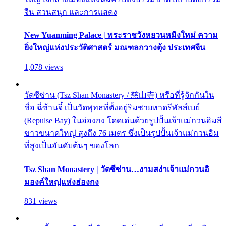
จีน สวนสนุก และการแสดง
New Yuanming Palace | พระราชวังหยวนหมิงใหม่ ความ
ยิ่งใหญ่แห่งประวัติศาสตร์ มณฑลกวางตุ้ง ประเทศจีน
1,078 views
วัดซีซ่าน (Tsz Shan Monastery / 慈山寺) หรือที่รู้จักกันใน
ชื่อ ฉี่ซ้านจี๋ เป็นวัดพุทธที่ตั้งอยู่ริมชายหาดรีพัลส์เบย์
(Repulse Bay) ในฮ่องกง โดดเด่นด้วยรูปปั้นเจ้าแม่กวนอิมสี
ขาวขนาดใหญ่ สูงถึง 76 เมตร ซึ่งเป็นรูปปั้นเจ้าแม่กวนอิม
ที่สูงเป็นอันดับต้นๆ ของโลก
Tsz Shan Monastery | วัดซีซ่าน…งามสง่าเจ้าแม่กวนอิ
มองค์ใหญ่แห่งฮ่องกง
831 views