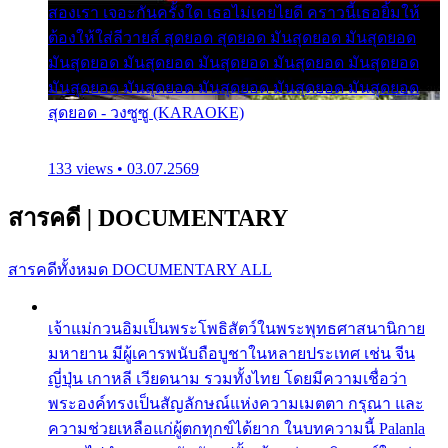
สองเรา เจอะกันครั้งใด เธอไม่เคยไยดี คราวนี้เธอยิ้มให้
ต้องให้ใส่ลีวายส์ สุดยอด สุดยอด มันสุดยอด มันสุดยอด
มันสุดยอด มันสุดยอด มันสุดยอด มันสุดยอด มันสุดยอด
มันสุดยอด มันสุดยอด มันสุดยอด มันสุดยอด มันสุดยอด
สุดยอด - วงซูซู (KARAOKE)
133 views • 03.07.2569
สารคดี
|
DOCUMENTARY
สารคดีทั้งหมด
DOCUMENTARY ALL
เจ้าแม่กวนอิมเป็นพระโพธิสัตว์ในพระพุทธศาสนานิกาย
มหายาน มีผู้เคารพนับถือบูชาในหลายประเทศ เช่น จีน
ญี่ปุ่น เกาหลี เวียดนาม รวมทั้งไทย โดยมีความเชื่อว่า
พระองค์ทรงเป็นสัญลักษณ์แห่งความเมตตา กรุณา และ
ความช่วยเหลือแก่ผู้ตกทุกข์ได้ยาก ในบทความนี้ Palanla