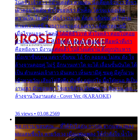
ในครัว เจ้าสาว ก็มัวแต่งตัว สวยเด่น นั่งเคียงเจ้าบ่าว ที่เขา
เฝ้าคอย ใจเต้น หัวใจของเรา ลำเค็ญ ใครจะมองเห็น
ความใน ใจ เศร้า มันร้าวระบม ต้องมาขื่นขม เศร้าตรม
ท่ามความสุขี ช่วยงานเขาแต่ง แต่เรา แล้งมาหลายปี
เมื่อไรหนอจะ โชคดี ได้มีพิธีวิวาห์ หัวใจหล้า คอยไปคอย
มา คือหน้าที่เก่า หัวใจหล้า คอยไปคอยมา คือหน้าที่เก่า
คือหยังเขา มีงานแต่งแล้ว ไปล้างแต่จาน ดั่งถูกประหาร
เมื่อเขาชื่นบาน แต่เราขื่นขม โอ้ รัก ลอยลม ไม่สม ดัง ใจ
ล้างจานคอยคู่ ไม่รู้ อีกนานเท่าใด จะได้ เลื่อนขั้นบันได ได้
เป็น ตำแหน่งเจ้าสาว มันเหงา เห็นเขามีคู่ ซมดู มีคู่ก็ม่วน
เข้าพาขวัญ เสียงโห่ตึงตึง มันซึ้ง อยู่แก่ใจ มื้อใด๋หนอ สิเป็น
งานเฮา มัวซอยเขา ใจเฮาซิด้าน มันทรมาน จับจาน เอย…
ล้างจานในงานแต่ง - Cover Ver. (KARAOKE)
36 views • 03.08.2569
ขอ กราบ ขอบคุณ.... ที่ได้รับไออุ่น การุณ จากแฟน เพลง
ผมแสนชื่นใจ หายวังเวง เมื่อแฟนเพลง ให้กำลังใจ น้ำใจ