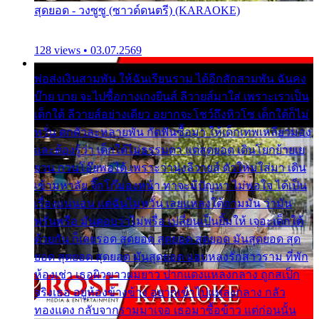
สุดยอด - วงซูซู (ซาวด์ดนตรี) (KARAOKE)
128 views • 03.07.2569
พ่อส่งเงินสามพัน ให้ฉันเรียนราม ได้อีกสักสามพัน ฉันคง
บ๊าย บาย จะไปซื้อกางเกงยีนส์ ลีวายส์มาใส่ เพราะเราเป็น
เด็กใต้ ลีวายส์อย่างเดียว อยากจะโชว์ถึงหิวโซ เด็กใต้ก็ไม่
หวั่น ตกตัวละหลายพัน กัดฟันซื้อมา ให้เด็กเทพเหลียวมอง
และต้องรู้ว่า เด็กใต้ไม่ธรรมดา แต่สุดยอด เดินโยกย้ายเย
ยวน กวนโอ๊ยพอได้ เพราะว่านุ่งลีวายส์ ตัวใหม่ใส่มา เดิน
เข้ามหาลัย จิ๊กโก๊มองหน้า ท่าจะมีปัญหา ไม่พอใจ ได้เป็น
เรื่องแน่นอน แต่ฉันไม่หวั่น เลยแหลงใต้ถามมัน ว่ามัน
พรั่นพรือ มันตอบว่าไม่พรื่อ เปลี่ยนเป็นยิ้มให้ เจอะเด็กใต้
ด้วยกัน ก็เลยรอด สุดยอด สุดยอด สุดยอด มันสุดยอด สุด
ยอด สุดยอด สุดยอด มันสุดยอด แอบหลงรักสาวราม ที่พัก
ห้องเช่า เธอผิวขาวผมยาว ปากแดงแหลงกลาง ถูกสเป็ก
จริงเธอ อยู่ห้องข้างข้าง อยากเข้าไปแหลงกลาง กลัว
ทองแดง กลับจากรามมาเจอ เธอมาซื้อข้าว แต่ก่อนนั้น