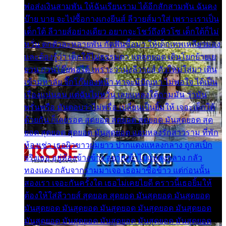
พ่อส่งเงินสามพัน ให้ฉันเรียนราม ได้อีกสักสามพัน ฉันคง
บ๊าย บาย จะไปซื้อกางเกงยีนส์ ลีวายส์มาใส่ เพราะเราเป็น
เด็กใต้ ลีวายส์อย่างเดียว อยากจะโชว์ถึงหิวโซ เด็กใต้ก็ไม่
หวั่น ตกตัวละหลายพัน กัดฟันซื้อมา ให้เด็กเทพเหลียวมอง
และต้องรู้ว่า เด็กใต้ไม่ธรรมดา แต่สุดยอด เดินโยกย้ายเย
ยวน กวนโอ๊ยพอได้ เพราะว่านุ่งลีวายส์ ตัวใหม่ใส่มา เดิน
เข้ามหาลัย จิ๊กโก๊มองหน้า ท่าจะมีปัญหา ไม่พอใจ ได้เป็น
เรื่องแน่นอน แต่ฉันไม่หวั่น เลยแหลงใต้ถามมัน ว่ามัน
พรั่นพรือ มันตอบว่าไม่พรื่อ เปลี่ยนเป็นยิ้มให้ เจอะเด็กใต้
ด้วยกัน ก็เลยรอด สุดยอด สุดยอด สุดยอด มันสุดยอด สุด
ยอด สุดยอด สุดยอด มันสุดยอด แอบหลงรักสาวราม ที่พัก
ห้องเช่า เธอผิวขาวผมยาว ปากแดงแหลงกลาง ถูกสเป็ก
จริงเธอ อยู่ห้องข้างข้าง อยากเข้าไปแหลงกลาง กลัว
ทองแดง กลับจากรามมาเจอ เธอมาซื้อข้าว แต่ก่อนนั้น
สองเรา เจอะกันครั้งใด เธอไม่เคยไยดี คราวนี้เธอยิ้มให้
ต้องให้ใส่ลีวายส์ สุดยอด สุดยอด มันสุดยอด มันสุดยอด
มันสุดยอด มันสุดยอด มันสุดยอด มันสุดยอด มันสุดยอด
มันสุดยอด มันสุดยอด มันสุดยอด มันสุดยอด มันสุดยอด