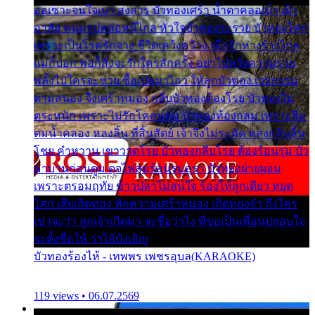
ออเซาะจนใจเบา สงสาร บัวทองเศร้า น้ำตาคลอเบ้า เฝ้า
อาลัย หนุ่มรูปหล่อหนีไกล หัวใจบัวทองระรวย บัวทองโศก
เพราะเป็นโรครักจาง ชีวิตเคว้งคว้าง เมื่อรักห่างร้างไกล
แม่ก็บอก พ่อก็สั่งจะรักใครสักครั้ง อย่าไปหวังความรวย
พลั้งไปใครจะช่วย ซื้อเปลมาไกว ให้ลูกบัวทอง เวรกรรม
ตามสนอง จึงเศร้าหมอง กลีบบัวทองต้องโรย บัวทองไม่
ตระหนัก เพราะไม่รักโคลนตม บัวทองท้องกลม เพราะลืม
ตมน้ำคลอง หลงลิ้น ที่สิ้นสัตย์ เจ้าจึงไม่ระมัด หลงกลิ่นลิ้น
โชย คำหวาน เขาวาดโรย บัวทองกลีบโรย ต้องร้อนรุม บัว
มาบานก่อนตูม ดุจไฟสุมร้อนรุมอุรา บัวทองผ่ายผอม
เพราะตรอมฤทัย ข้าวปลาไม่สนใจ ร้องไห้ลูกเดียว หยุด
โศก เสียเถิดทอง พักความเศร้าหมอง เถิดทองจ๋า ถึงใคร
เขาจะว่า ลูกเจ้าเกิดมา จะชื่อว่าไง พี่ขอเป็นเพื่อนปลอบใจ
จะตั้งชื่อให้ ว่าไอ้บังเอิญ
บัวทองร้องไห้ - เทพพร เพชรอุบล(KARAOKE)
119 views • 06.07.2569