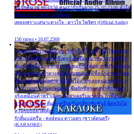
ขอรักคืน 24. 01:19:56 คนเรารักกันยาก 25. 01:23:06 หัวใจ
เถื่อน 26. 01:26:45 อยู่เพื่อลูก
เพลงเพราะเสนาะดวงใจ - ดาวใจ ไพจิตร (Official Audio)
150 views • 10.07.2569
ไม่เคยรักใครแน่หรือ อยากเชื่อถือก็ไม่กล้า ติ๋มใช่คนสวย
ตรึงใจ ติ๋มใช่งามซึ้งตรึงตรา พี่หรือจะมาหมายร่วมชีวี ก็
คนเขาลืออื้อฉาว ว่าสาวๆรุมตอมพี่ ติ๋มอยากรับรักเหมือน
กัน แต่หวั่นจะช้ำดวงฤดี กลัวแฟนของพี่ชี้หน้าด่าทอ ก็คน
ชื่อต๋อยต้อยตุ้มตุ๋ยต่าย พี่ยังลืมได้ง่ายๆเลยหนอ แค่ตัวเรา
สาวบ้านนา แสนจะซอมซ่อ ขืนรักขืนรอคงช้ำสักวัน ถ้า
จริงเหมือนคำพร่ำเฉลย พี่อย่าเฉยรีบมาหมั้น ถ้าพี่สู่ขอ
ตามธรรมเนียม ติ๋มจะเตรียมรับเกลียวสัมพันธ์ ผิดหวังไม่
หวั่นขอยอมได้เคียง
รักติ๋มแน่หรือ - หงษ์ทอง ดาวอุดร (ซาวด์ดนตรี)
(KARAOKE)