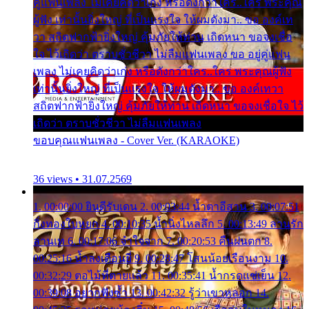
คู่แฟนเพลง ไม่เคยคิดว่าเก่ง หรือดังกว่าใคร..ใคร พระคุณ
ผู้ฟัง เท่านั้นยิ่งใหญ่ ที่เป็นแรงใจ ให้ผมดังมา.. ขอ องค์เท
วา สถิตฟากฟ้ายิ่งใหญ่ คุ้มภัยให้ท่าน เถิดหนา ขอจงเชื่อ
ใจ ไว้เถิดว่า ตราบชั่วชีวา ไม่ลืมแฟนเพลง ขอ อยู่คู่แฟน
เพลง ไม่เคยคิดว่าเก่ง หรือดังกว่าใคร..ใคร พระคุณผู้ฟัง
เท่านั้นยิ่งใหญ่ ที่เป็นแรงใจ ให้ผมดังมา.. ขอ องค์เทวา
สถิตฟากฟ้ายิ่งใหญ่ คุ้มภัยให้ท่าน เถิดหนา ขอจงเชื่อใจ ไว้
เถิดว่า ตราบชั่วชีวา ไม่ลืมแฟนเพลง
ขอบคุณแฟนเพลง - Cover Ver. (KARAOKE)
36 views • 31.07.2569
1. 00:00:00 ยินดีรับเดน 2. 00:03:44 น้ำตาอีสาน 3. 00:07:51
กิ่งทองใบหยก 4. 00:10:35 น้ำนิ่งไหลลึก 5. 00:13:49 ลานรัก
ลานเท 6. 00:17:06 จำใจจาก 7. 00:20:53 คืนฝนตก 8.
00:25:16 น้ำลงเดือนยี่ 9. 00:28:47 โสนน้อยเรือนงาม 10.
00:32:29 ตอไม้ที่ตายแล้ว 11. 00:35:41 น้ำกรดแช่เย็น 12.
00:39:08 อยากฟังซ้ำ 13. 00:42:32 รู้ว่าเขาหลอก 14.