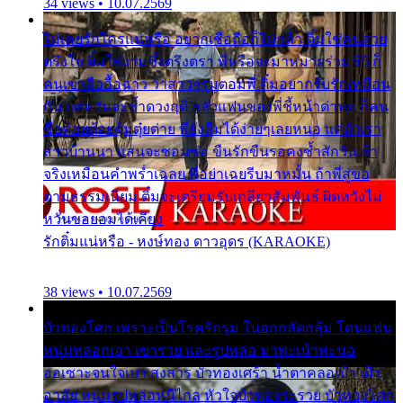
34 views • 10.07.2569
ไม่เคยรักใครแน่หรือ อยากเชื่อถือก็ไม่กล้า ติ๋มใช่คนสวย
ตรึงใจ ติ๋มใช่งามซึ้งตรึงตรา พี่หรือจะมาหมายร่วมชีวี ก็
คนเขาลืออื้อฉาว ว่าสาวๆรุมตอมพี่ ติ๋มอยากรับรักเหมือน
กัน แต่หวั่นจะช้ำดวงฤดี กลัวแฟนของพี่ชี้หน้าด่าทอ ก็คน
ชื่อต๋อยต้อยตุ้มตุ๋ยต่าย พี่ยังลืมได้ง่ายๆเลยหนอ แค่ตัวเรา
สาวบ้านนา แสนจะซอมซ่อ ขืนรักขืนรอคงช้ำสักวัน ถ้า
จริงเหมือนคำพร่ำเฉลย พี่อย่าเฉยรีบมาหมั้น ถ้าพี่สู่ขอ
ตามธรรมเนียม ติ๋มจะเตรียมรับเกลียวสัมพันธ์ ผิดหวังไม่
หวั่นขอยอมได้เคียง
รักติ๋มแน่หรือ - หงษ์ทอง ดาวอุดร (KARAOKE)
38 views • 10.07.2569
บัวทองโศก เพราะเป็นโรครักรุม ในอกกลัดกลุ้ม โดนแฟน
หนุ่มหลอกเอา เขารวย และรูปหล่อ มาพะเน้าพะนอ
ออเซาะจนใจเบา สงสาร บัวทองเศร้า น้ำตาคลอเบ้า เฝ้า
อาลัย หนุ่มรูปหล่อหนีไกล หัวใจบัวทองระรวย บัวทองโศก