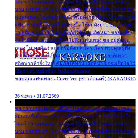
ไมตรี จากแฟนเพลง ทุกทุกที่ ปราณีหลั่งไหล ผมขอฝาก
นาม ยอดรักเอาไว้ โปรดเป็นแรงใจ อย่างนี้เรื่อยไป ขอ อยู่
คู่แฟนเพลง ไม่เคยคิดว่าเก่ง หรือดังกว่าใคร..ใคร พระคุณ
ผู้ฟัง เท่านั้นยิ่งใหญ่ ที่เป็นแรงใจ ให้ผมดังมา.. ขอ องค์เท
วา สถิตฟากฟ้ายิ่งใหญ่ คุ้มภัยให้ท่าน เถิดหนา ขอจงเชื่อ
ใจ ไว้เถิดว่า ตราบชั่วชีวา ไม่ลืมแฟนเพลง ขอ อยู่คู่แฟน
เพลง ไม่เคยคิดว่าเก่ง หรือดังกว่าใคร..ใคร พระคุณผู้ฟัง
เท่านั้นยิ่งใหญ่ ที่เป็นแรงใจ ให้ผมดังมา.. ขอ องค์เทวา
สถิตฟากฟ้ายิ่งใหญ่ คุ้มภัยให้ท่าน เถิดหนา ขอจงเชื่อใจ ไว้
เถิดว่า ตราบชั่วชีวา ไม่ลืมแฟนเพลง
ขอบคุณแฟนเพลง - Cover Ver. (ซาวด์ดนตรี) (KARAOKE)
36 views • 31.07.2569
ขอ กราบ ขอบคุณ.... ที่ได้รับไออุ่น การุณ จากแฟน เพลง
ผมแสนชื่นใจ หายวังเวง เมื่อแฟนเพลง ให้กำลังใจ น้ำใจ
ไมตรี จากแฟนเพลง ทุกทุกที่ ปราณีหลั่งไหล ผมขอฝาก
นาม ยอดรักเอาไว้ โปรดเป็นแรงใจ อย่างนี้เรื่อยไป ขอ อยู่