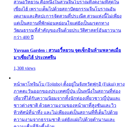
สวนอวี้หยวน คือหนึ่งในสวนจีนโบราณที่งดงามที่สุดใน
เซี่ยงไฮ้ เพราะเต็มไปด้วยสถาปัตยกรรมจีนโบราณอัน
งดงามและศิลปะการจัดสวนที่ประณีต สวนแห่งนี้ไม่เพียง
แต่เป็นสถานที่พักผ่อนหย่อนใจแต่ยังเป็นมรดกทาง
วัฒนธรรมที่สำคัญของจีนด้วยประวัติศาสตร์อันยาวนาน
กว่า 400 ปี
Yuyuan Garden : สวนอวี้หยวน จุดเช็กอินห้ามพลาดเมื่อ
มาเซี่ยงไฮ้ ประเทศจีน
1,308 views
หน้าผาโทจินโบ (Tojinbo) ตั้งอยู่ในจังหวัดฟุกุอิ (Fukui) ทาง
ภาคตะวันออกของประเทศญี่ปุ่น เป็นหนึ่งในสถานที่ท่อง
เที่ยวที่ได้รับความนิยมจากทั้งนักท่องเที่ยวชาวญี่ปุ่นและ
ชาวต่างชาติ ด้วยความงามของหน้าผาที่สูงชันและวิว
ทิวทัศน์ที่น่าทึ่ง และไม่เพียงแต่เป็นสถานที่ที่เต็มไปด้วย
ความงามจากธรรมชาติ แต่ยังแฝงไปด้วยตำนานและ
ความเชื่อที่ลึกซึ้งด้วย