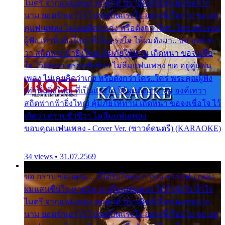
ไมตรี จากแฟนเพลง ทุกทุกที่ ปราณีหลั่งไหล ผมขอฝาก
นาม ยอดรักเอาไว้ โปรดเป็นแรงใจ อย่างนี้เรื่อยไป ขอ อยู่
คู่แฟนเพลง ไม่เคยคิดว่าเก่ง หรือดังกว่าใคร..ใคร พระคุณ
ผู้ฟัง เท่านั้นยิ่งใหญ่ ที่เป็นแรงใจ ให้ผมดังมา.. ขอ องค์เท
วา สถิตฟากฟ้ายิ่งใหญ่ คุ้มภัยให้ท่าน เถิดหนา ขอจงเชื่อ
ใจ ไว้เถิดว่า ตราบชั่วชีวา ไม่ลืมแฟนเพลง ขอ อยู่คู่แฟน
เพลง ไม่เคยคิดว่าเก่ง หรือดังกว่าใคร..ใคร พระคุณผู้ฟัง
เท่านั้นยิ่งใหญ่ ที่เป็นแรงใจ ให้ผมดังมา.. ขอ องค์เทวา
สถิตฟากฟ้ายิ่งใหญ่ คุ้มภัยให้ท่าน เถิดหนา ขอจงเชื่อใจ ไว้
เถิดว่า ตราบชั่วชีวา ไม่ลืมแฟนเพลง
ขอบคุณแฟนเพลง - Cover Ver. (ซาวด์ดนตรี) (KARAOKE)
34 views • 31.07.2569
ขอ กราบ ขอบคุณ.... ที่ได้รับไออุ่น การุณ จากแฟน เพลง
ผมแสนชื่นใจ หายวังเวง เมื่อแฟนเพลง ให้กำลังใจ น้ำใจ
ไมตรี จากแฟนเพลง ทุกทุกที่ ปราณีหลั่งไหล ผมขอฝาก
นาม ยอดรักเอาไว้ โปรดเป็นแรงใจ อย่างนี้เรื่อยไป ขอ อยู่