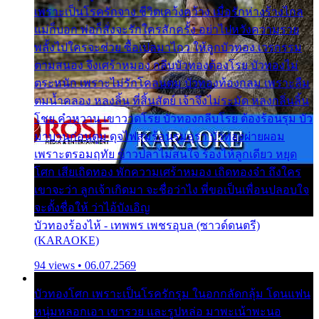
เพราะเป็นโรครักจาง ชีวิตเคว้งคว้าง เมื่อรักห่างร้างไกล
แม่ก็บอก พ่อก็สั่งจะรักใครสักครั้ง อย่าไปหวังความรวย
พลั้งไปใครจะช่วย ซื้อเปลมาไกว ให้ลูกบัวทอง เวรกรรม
ตามสนอง จึงเศร้าหมอง กลีบบัวทองต้องโรย บัวทองไม่
ตระหนัก เพราะไม่รักโคลนตม บัวทองท้องกลม เพราะลืม
ตมน้ำคลอง หลงลิ้น ที่สิ้นสัตย์ เจ้าจึงไม่ระมัด หลงกลิ่นลิ้น
โชย คำหวาน เขาวาดโรย บัวทองกลีบโรย ต้องร้อนรุม บัว
มาบานก่อนตูม ดุจไฟสุมร้อนรุมอุรา บัวทองผ่ายผอม
เพราะตรอมฤทัย ข้าวปลาไม่สนใจ ร้องไห้ลูกเดียว หยุด
โศก เสียเถิดทอง พักความเศร้าหมอง เถิดทองจ๋า ถึงใคร
เขาจะว่า ลูกเจ้าเกิดมา จะชื่อว่าไง พี่ขอเป็นเพื่อนปลอบใจ
จะตั้งชื่อให้ ว่าไอ้บังเอิญ
บัวทองร้องไห้ - เทพพร เพชรอุบล (ซาวด์ดนตรี)
(KARAOKE)
94 views • 06.07.2569
บัวทองโศก เพราะเป็นโรครักรุม ในอกกลัดกลุ้ม โดนแฟน
หนุ่มหลอกเอา เขารวย และรูปหล่อ มาพะเน้าพะนอ