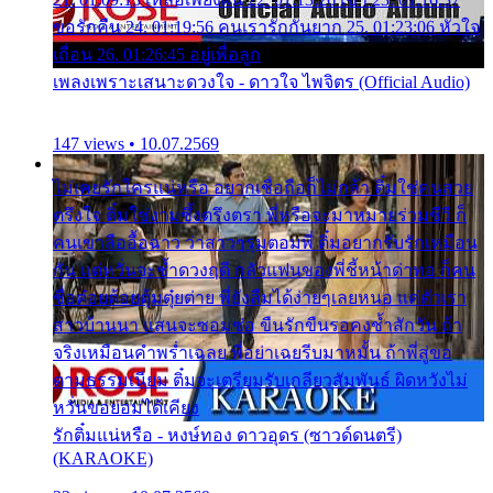
ขอรักคืน 24. 01:19:56 คนเรารักกันยาก 25. 01:23:06 หัวใจ
เถื่อน 26. 01:26:45 อยู่เพื่อลูก
เพลงเพราะเสนาะดวงใจ - ดาวใจ ไพจิตร (Official Audio)
147 views • 10.07.2569
ไม่เคยรักใครแน่หรือ อยากเชื่อถือก็ไม่กล้า ติ๋มใช่คนสวย
ตรึงใจ ติ๋มใช่งามซึ้งตรึงตรา พี่หรือจะมาหมายร่วมชีวี ก็
คนเขาลืออื้อฉาว ว่าสาวๆรุมตอมพี่ ติ๋มอยากรับรักเหมือน
กัน แต่หวั่นจะช้ำดวงฤดี กลัวแฟนของพี่ชี้หน้าด่าทอ ก็คน
ชื่อต๋อยต้อยตุ้มตุ๋ยต่าย พี่ยังลืมได้ง่ายๆเลยหนอ แค่ตัวเรา
สาวบ้านนา แสนจะซอมซ่อ ขืนรักขืนรอคงช้ำสักวัน ถ้า
จริงเหมือนคำพร่ำเฉลย พี่อย่าเฉยรีบมาหมั้น ถ้าพี่สู่ขอ
ตามธรรมเนียม ติ๋มจะเตรียมรับเกลียวสัมพันธ์ ผิดหวังไม่
หวั่นขอยอมได้เคียง
รักติ๋มแน่หรือ - หงษ์ทอง ดาวอุดร (ซาวด์ดนตรี)
(KARAOKE)