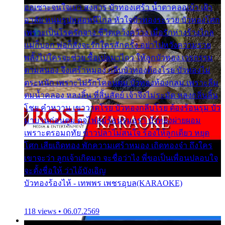
ออเซาะจนใจเบา สงสาร บัวทองเศร้า น้ำตาคลอเบ้า เฝ้า
อาลัย หนุ่มรูปหล่อหนีไกล หัวใจบัวทองระรวย บัวทองโศก
เพราะเป็นโรครักจาง ชีวิตเคว้งคว้าง เมื่อรักห่างร้างไกล
แม่ก็บอก พ่อก็สั่งจะรักใครสักครั้ง อย่าไปหวังความรวย
พลั้งไปใครจะช่วย ซื้อเปลมาไกว ให้ลูกบัวทอง เวรกรรม
ตามสนอง จึงเศร้าหมอง กลีบบัวทองต้องโรย บัวทองไม่
ตระหนัก เพราะไม่รักโคลนตม บัวทองท้องกลม เพราะลืม
ตมน้ำคลอง หลงลิ้น ที่สิ้นสัตย์ เจ้าจึงไม่ระมัด หลงกลิ่นลิ้น
โชย คำหวาน เขาวาดโรย บัวทองกลีบโรย ต้องร้อนรุม บัว
มาบานก่อนตูม ดุจไฟสุมร้อนรุมอุรา บัวทองผ่ายผอม
เพราะตรอมฤทัย ข้าวปลาไม่สนใจ ร้องไห้ลูกเดียว หยุด
โศก เสียเถิดทอง พักความเศร้าหมอง เถิดทองจ๋า ถึงใคร
เขาจะว่า ลูกเจ้าเกิดมา จะชื่อว่าไง พี่ขอเป็นเพื่อนปลอบใจ
จะตั้งชื่อให้ ว่าไอ้บังเอิญ
บัวทองร้องไห้ - เทพพร เพชรอุบล(KARAOKE)
118 views • 06.07.2569