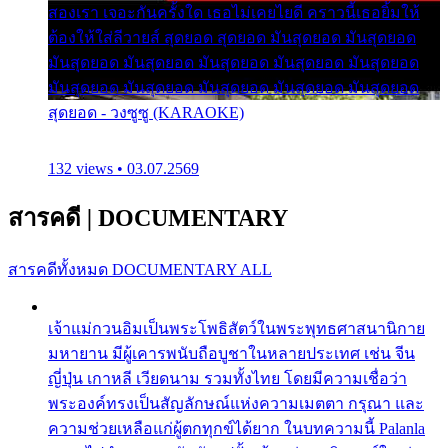
สองเรา เจอะกันครั้งใด เธอไม่เคยไยดี คราวนี้เธอยิ้มให้
ต้องให้ใส่ลีวายส์ สุดยอด สุดยอด มันสุดยอด มันสุดยอด
มันสุดยอด มันสุดยอด มันสุดยอด มันสุดยอด มันสุดยอด
มันสุดยอด มันสุดยอด มันสุดยอด มันสุดยอด มันสุดยอด
สุดยอด - วงซูซู (KARAOKE)
132 views • 03.07.2569
สารคดี
|
DOCUMENTARY
สารคดีทั้งหมด
DOCUMENTARY ALL
เจ้าแม่กวนอิมเป็นพระโพธิสัตว์ในพระพุทธศาสนานิกาย
มหายาน มีผู้เคารพนับถือบูชาในหลายประเทศ เช่น จีน
ญี่ปุ่น เกาหลี เวียดนาม รวมทั้งไทย โดยมีความเชื่อว่า
พระองค์ทรงเป็นสัญลักษณ์แห่งความเมตตา กรุณา และ
ความช่วยเหลือแก่ผู้ตกทุกข์ได้ยาก ในบทความนี้ Palanla