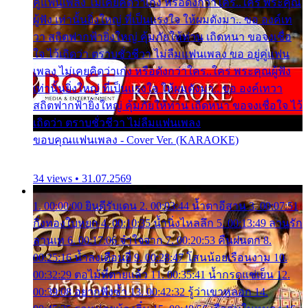
คู่แฟนเพลง ไม่เคยคิดว่าเก่ง หรือดังกว่าใคร..ใคร พระคุณ
ผู้ฟัง เท่านั้นยิ่งใหญ่ ที่เป็นแรงใจ ให้ผมดังมา.. ขอ องค์เท
วา สถิตฟากฟ้ายิ่งใหญ่ คุ้มภัยให้ท่าน เถิดหนา ขอจงเชื่อ
ใจ ไว้เถิดว่า ตราบชั่วชีวา ไม่ลืมแฟนเพลง ขอ อยู่คู่แฟน
เพลง ไม่เคยคิดว่าเก่ง หรือดังกว่าใคร..ใคร พระคุณผู้ฟัง
เท่านั้นยิ่งใหญ่ ที่เป็นแรงใจ ให้ผมดังมา.. ขอ องค์เทวา
สถิตฟากฟ้ายิ่งใหญ่ คุ้มภัยให้ท่าน เถิดหนา ขอจงเชื่อใจ ไว้
เถิดว่า ตราบชั่วชีวา ไม่ลืมแฟนเพลง
ขอบคุณแฟนเพลง - Cover Ver. (KARAOKE)
34 views • 31.07.2569
1. 00:00:00 ยินดีรับเดน 2. 00:03:44 น้ำตาอีสาน 3. 00:07:51
กิ่งทองใบหยก 4. 00:10:35 น้ำนิ่งไหลลึก 5. 00:13:49 ลานรัก
ลานเท 6. 00:17:06 จำใจจาก 7. 00:20:53 คืนฝนตก 8.
00:25:16 น้ำลงเดือนยี่ 9. 00:28:47 โสนน้อยเรือนงาม 10.
00:32:29 ตอไม้ที่ตายแล้ว 11. 00:35:41 น้ำกรดแช่เย็น 12.
00:39:08 อยากฟังซ้ำ 13. 00:42:32 รู้ว่าเขาหลอก 14.