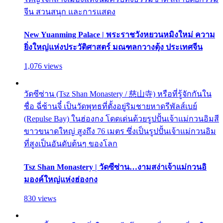
จีน สวนสนุก และการแสดง
New Yuanming Palace | พระราชวังหยวนหมิงใหม่ ความ
ยิ่งใหญ่แห่งประวัติศาสตร์ มณฑลกวางตุ้ง ประเทศจีน
1,076 views
วัดซีซ่าน (Tsz Shan Monastery / 慈山寺) หรือที่รู้จักกันใน
ชื่อ ฉี่ซ้านจี๋ เป็นวัดพุทธที่ตั้งอยู่ริมชายหาดรีพัลส์เบย์
(Repulse Bay) ในฮ่องกง โดดเด่นด้วยรูปปั้นเจ้าแม่กวนอิมสี
ขาวขนาดใหญ่ สูงถึง 76 เมตร ซึ่งเป็นรูปปั้นเจ้าแม่กวนอิม
ที่สูงเป็นอันดับต้นๆ ของโลก
Tsz Shan Monastery | วัดซีซ่าน…งามสง่าเจ้าแม่กวนอิ
มองค์ใหญ่แห่งฮ่องกง
830 views