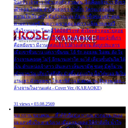
ในครัว เจ้าสาว ก็มัวแต่งตัว สวยเด่น นั่งเคียงเจ้าบ่าว ที่เขา
เฝ้าคอย ใจเต้น หัวใจของเรา ลำเค็ญ ใครจะมองเห็น
ความใน ใจ เศร้า มันร้าวระบม ต้องมาขื่นขม เศร้าตรม
ท่ามความสุขี ช่วยงานเขาแต่ง แต่เรา แล้งมาหลายปี
เมื่อไรหนอจะ โชคดี ได้มีพิธีวิวาห์ หัวใจหล้า คอยไปคอย
มา คือหน้าที่เก่า หัวใจหล้า คอยไปคอยมา คือหน้าที่เก่า
คือหยังเขา มีงานแต่งแล้ว ไปล้างแต่จาน ดั่งถูกประหาร
เมื่อเขาชื่นบาน แต่เราขื่นขม โอ้ รัก ลอยลม ไม่สม ดัง ใจ
ล้างจานคอยคู่ ไม่รู้ อีกนานเท่าใด จะได้ เลื่อนขั้นบันได ได้
เป็น ตำแหน่งเจ้าสาว มันเหงา เห็นเขามีคู่ ซมดู มีคู่ก็ม่วน
เข้าพาขวัญ เสียงโห่ตึงตึง มันซึ้ง อยู่แก่ใจ มื้อใด๋หนอ สิเป็น
งานเฮา มัวซอยเขา ใจเฮาซิด้าน มันทรมาน จับจาน เอย…
ล้างจานในงานแต่ง - Cover Ver. (KARAOKE)
31 views • 03.08.2569
ขอ กราบ ขอบคุณ.... ที่ได้รับไออุ่น การุณ จากแฟน เพลง
ผมแสนชื่นใจ หายวังเวง เมื่อแฟนเพลง ให้กำลังใจ น้ำใจ