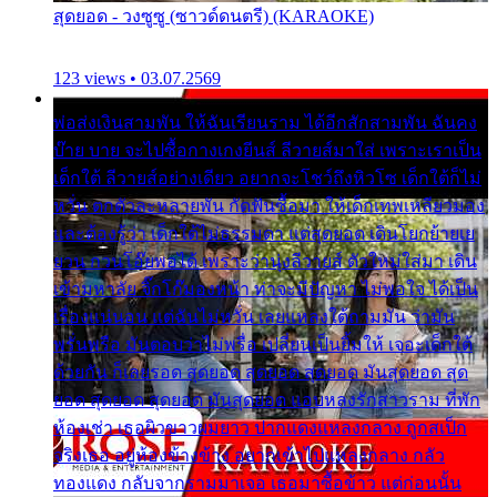
สุดยอด - วงซูซู (ซาวด์ดนตรี) (KARAOKE)
123 views • 03.07.2569
พ่อส่งเงินสามพัน ให้ฉันเรียนราม ได้อีกสักสามพัน ฉันคง
บ๊าย บาย จะไปซื้อกางเกงยีนส์ ลีวายส์มาใส่ เพราะเราเป็น
เด็กใต้ ลีวายส์อย่างเดียว อยากจะโชว์ถึงหิวโซ เด็กใต้ก็ไม่
หวั่น ตกตัวละหลายพัน กัดฟันซื้อมา ให้เด็กเทพเหลียวมอง
และต้องรู้ว่า เด็กใต้ไม่ธรรมดา แต่สุดยอด เดินโยกย้ายเย
ยวน กวนโอ๊ยพอได้ เพราะว่านุ่งลีวายส์ ตัวใหม่ใส่มา เดิน
เข้ามหาลัย จิ๊กโก๊มองหน้า ท่าจะมีปัญหา ไม่พอใจ ได้เป็น
เรื่องแน่นอน แต่ฉันไม่หวั่น เลยแหลงใต้ถามมัน ว่ามัน
พรั่นพรือ มันตอบว่าไม่พรื่อ เปลี่ยนเป็นยิ้มให้ เจอะเด็กใต้
ด้วยกัน ก็เลยรอด สุดยอด สุดยอด สุดยอด มันสุดยอด สุด
ยอด สุดยอด สุดยอด มันสุดยอด แอบหลงรักสาวราม ที่พัก
ห้องเช่า เธอผิวขาวผมยาว ปากแดงแหลงกลาง ถูกสเป็ก
จริงเธอ อยู่ห้องข้างข้าง อยากเข้าไปแหลงกลาง กลัว
ทองแดง กลับจากรามมาเจอ เธอมาซื้อข้าว แต่ก่อนนั้น