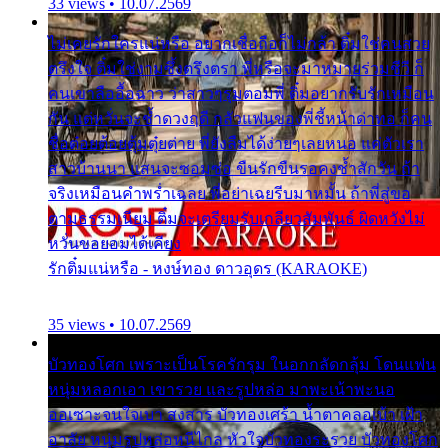
33 views • 10.07.2569
ไม่เคยรักใครแน่หรือ อยากเชื่อถือก็ไม่กล้า ติ๋มใช่คนสวย
ตรึงใจ ติ๋มใช่งามซึ้งตรึงตรา พี่หรือจะมาหมายร่วมชีวี ก็
คนเขาลืออื้อฉาว ว่าสาวๆรุมตอมพี่ ติ๋มอยากรับรักเหมือน
กัน แต่หวั่นจะช้ำดวงฤดี กลัวแฟนของพี่ชี้หน้าด่าทอ ก็คน
ชื่อต๋อยต้อยตุ้มตุ๋ยต่าย พี่ยังลืมได้ง่ายๆเลยหนอ แค่ตัวเรา
สาวบ้านนา แสนจะซอมซ่อ ขืนรักขืนรอคงช้ำสักวัน ถ้า
จริงเหมือนคำพร่ำเฉลย พี่อย่าเฉยรีบมาหมั้น ถ้าพี่สู่ขอ
ตามธรรมเนียม ติ๋มจะเตรียมรับเกลียวสัมพันธ์ ผิดหวังไม่
หวั่นขอยอมได้เคียง
รักติ๋มแน่หรือ - หงษ์ทอง ดาวอุดร (KARAOKE)
35 views • 10.07.2569
บัวทองโศก เพราะเป็นโรครักรุม ในอกกลัดกลุ้ม โดนแฟน
หนุ่มหลอกเอา เขารวย และรูปหล่อ มาพะเน้าพะนอ
ออเซาะจนใจเบา สงสาร บัวทองเศร้า น้ำตาคลอเบ้า เฝ้า
อาลัย หนุ่มรูปหล่อหนีไกล หัวใจบัวทองระรวย บัวทองโศก