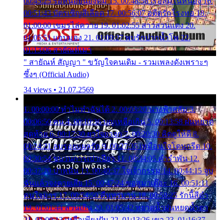
00:45:25 รอหน่อยน้องติ๋ม 15. 00:48:56 เรือล่มในหนอง 16.
00:51:43 บัตรเชิญสีเลือด 17. 00:56:07 อดีตรักโรงทอ 18.
01:00:00 เขมรไล่ควาย 19. 01:02:55 สาวสวนแตง 20.
01:05:51 แอบมอง 21. 01:09:27 พบรักปากน้ำโพ 22.
01:13:06 สายัณห์เมา
" สายัณห์ สัญญา " ขวัญใจคนเดิม - รวมเพลงดังเพราะๆ
ซึ้งๆ (Official Audio)
34 views • 21.07.2569
1. 00:00:00 ทำไมทำฉันได้ 2. 00:03:20 นางฟ้าสลัม 3.
00:06:50 คน 4. 00:10:36 บุญเหลือเกิน 5. 00:13:58 ฝนหยาด
สุดท้าย 6. 00:17:30 ยาใจยาจก 7. 00:20:30 คิดดูให้ดี 8.
00:24:21 ลบรอยแผลรัก 9. 00:27:35 เหมือนใจโดนกรีด 10.
00:30:54 ขบวนการเปาเปียว 11. 00:34:05 คำรำพัน 12.
00:37:20 ปาหนัน 13. 00:40:37 ใจเจ้ากรรม 14. 00:44:15 จูบ
ฉันแล้วจงตายเสีย 15. 00:47:24 ขอสูมาเต๊อะ 16. 00:51:11
คนใจมาร 17. 00:54:50 คืนทรมาน 18. 00:58:25 รักนี้สีดำ
19. 01:01:44 ส่วนเกิน 20. 01:05:42 หยาดน้ำฝนหยดน้ำตา
21. 01:09:13 เหลือเพียงฝัน 22. 01:13:26 เขา 23. 01:16:37