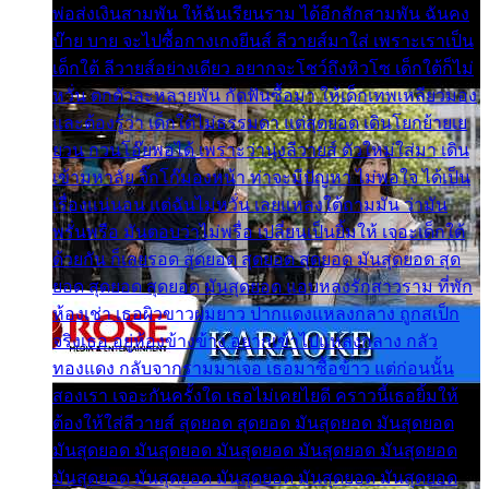
พ่อส่งเงินสามพัน ให้ฉันเรียนราม ได้อีกสักสามพัน ฉันคง
บ๊าย บาย จะไปซื้อกางเกงยีนส์ ลีวายส์มาใส่ เพราะเราเป็น
เด็กใต้ ลีวายส์อย่างเดียว อยากจะโชว์ถึงหิวโซ เด็กใต้ก็ไม่
หวั่น ตกตัวละหลายพัน กัดฟันซื้อมา ให้เด็กเทพเหลียวมอง
และต้องรู้ว่า เด็กใต้ไม่ธรรมดา แต่สุดยอด เดินโยกย้ายเย
ยวน กวนโอ๊ยพอได้ เพราะว่านุ่งลีวายส์ ตัวใหม่ใส่มา เดิน
เข้ามหาลัย จิ๊กโก๊มองหน้า ท่าจะมีปัญหา ไม่พอใจ ได้เป็น
เรื่องแน่นอน แต่ฉันไม่หวั่น เลยแหลงใต้ถามมัน ว่ามัน
พรั่นพรือ มันตอบว่าไม่พรื่อ เปลี่ยนเป็นยิ้มให้ เจอะเด็กใต้
ด้วยกัน ก็เลยรอด สุดยอด สุดยอด สุดยอด มันสุดยอด สุด
ยอด สุดยอด สุดยอด มันสุดยอด แอบหลงรักสาวราม ที่พัก
ห้องเช่า เธอผิวขาวผมยาว ปากแดงแหลงกลาง ถูกสเป็ก
จริงเธอ อยู่ห้องข้างข้าง อยากเข้าไปแหลงกลาง กลัว
ทองแดง กลับจากรามมาเจอ เธอมาซื้อข้าว แต่ก่อนนั้น
สองเรา เจอะกันครั้งใด เธอไม่เคยไยดี คราวนี้เธอยิ้มให้
ต้องให้ใส่ลีวายส์ สุดยอด สุดยอด มันสุดยอด มันสุดยอด
มันสุดยอด มันสุดยอด มันสุดยอด มันสุดยอด มันสุดยอด
มันสุดยอด มันสุดยอด มันสุดยอด มันสุดยอด มันสุดยอด