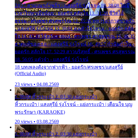
24:27 สามเณรกำพร้า - แสงสุรีย์ รุ่งโรจน์ 10. 28:08 ไม่มี
เวลาไปหาเมียน้อย - ยอดรัก สลักใจ 11. 31:29 ชีวิตไอ้
ธรรม - ศรเพชร ศรสุพรรณ 12. 35:26 ทหารอากาศขาดรัก
- แสงสุรีย์ รุ่งโรจน์ 13. 39:01 คนหัวใจโทรม - ยอดรัก สลัก
ใจ 14. 42:49 ไอ้หวังตายแน่ - ศรเพชร ศรสุพรรณ 15. 46:35
ธาตุแท้ของเธอ - แสงสุรีย์ รุ่งโรจน์ 16. 49:57 กำนันกำใน -
ยอดรัก สลักใจ 17. 52:29 สาวบริสุทธิ์ - ศรเพชร ศรสุพรรณ
18. 56:05 แต๋วจ๋า - แสงสุรีย์ รุ่งโรจน์
18 บทเพลงดังจากฟากฟ้า - ยอดรัก/ศรเพชร/แสงสุรีย์
(Official Audio)
23 views • 04.08.2569
1. 00:00 หิ้วกระเป๋า 2. 03:30 แย่งกระเป๋า
หิ้วกระเป๋า | แสงสุรีย์ รุ่งโรจน์ - แย่งกระเป๋า | เตือนใจ บุญ
พระรักษา (KARAOKE)
20 views • 03.08.2569
1. 00:00 หิ้วกระเป๋า 2. 03:30 แย่งกระเป๋า