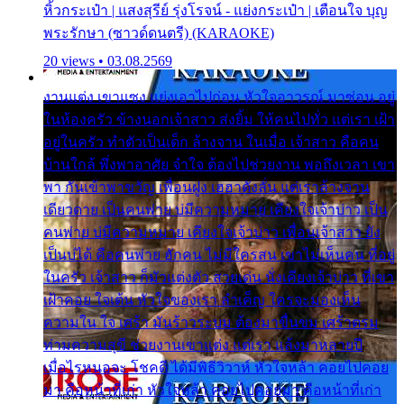
หิ้วกระเป๋า | แสงสุรีย์ รุ่งโรจน์ - แย่งกระเป๋า | เตือนใจ บุญ
พระรักษา (ซาวด์ดนตรี) (KARAOKE)
20 views • 03.08.2569
งานแต่ง เขาแซง แย่งเอาไปก่อน หัวใจอาวรณ์ มาซ่อน อยู่
ในห้องครัว ข้างนอกเจ้าสาว ส่งยิ้ม ให้คนไปทั่ว แต่เรา เฝ้า
อยู่ในครัว ทำตัวเป็นเด็ก ล้างจาน ในเมื่อ เจ้าสาว คือคน
บ้านใกล้ พึ่งพาอาศัย จำใจ ต้องไปช่วยงาน พอถึงเวลา เขา
พา กันเข้าพาขวัญ เพื่อนฝูง เฮฮาดังลั่น แต่เราล้างจาน
เดียวดาย เป็นคนพ่าย บ่มีความหมาย เคียงใจเจ้าบ่าว เป็น
คนพ่าย บ่มีความหมาย เคียงใจเจ้าบ่าว เพื่อนเจ้าสาว ยัง
เป็นบ่ได้ คือคนพ่าย ฮักคน ไม่มีใครสน เขาไม่เห็นคน ที่อยู่
ในครัว เจ้าสาว ก็มัวแต่งตัว สวยเด่น นั่งเคียงเจ้าบ่าว ที่เขา
เฝ้าคอย ใจเต้น หัวใจของเรา ลำเค็ญ ใครจะมองเห็น
ความใน ใจ เศร้า มันร้าวระบม ต้องมาขื่นขม เศร้าตรม
ท่ามความสุขี ช่วยงานเขาแต่ง แต่เรา แล้งมาหลายปี
เมื่อไรหนอจะ โชคดี ได้มีพิธีวิวาห์ หัวใจหล้า คอยไปคอย
มา คือหน้าที่เก่า หัวใจหล้า คอยไปคอยมา คือหน้าที่เก่า