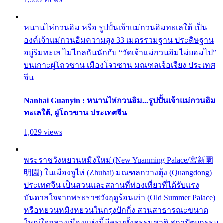
หนานไห่กวนอิม หรือ รูปปั้นเจ้าแม่กวนอิมทะเลใต้ เป็น
องค์เจ้าแม่กวนอิมความสูง 33 เมตรรวมฐาน ประดิษฐาน
อยู่ริมทะเล ไม่ไกลกันนักกับ “วัดเจ้าแม่กวนอิมไม่ยอมไป”
บนเกาะผู่โถวซาน เมืองโจวซาน มณฑลเจ้อเจียง ประเทศ
จีน
Nanhai Guanyin : หนานไห่กวนอิม...รูปปั้นเจ้าแม่กวนอิม
ทะเลใต้, ผู่โถวซาน ประเทศจีน
1,029 views
พระราชวังหยวนหมิงใหม่ (New Yuanming Palace/宮新園
明園) ในเมืองจูไห่ (Zhuhai) มณฑลกวางตุ้ง (Quangdong)
ประเทศจีน เป็นสวนและสถานที่ท่องเที่ยวที่ได้รับแรง
บันดาลใจจากพระราชวังฤดูร้อนเก่า (Old Summer Palace)
หรือหยวนหมิงหยวนในกรุงปักกิ่ง สวนสาธารณะขนาด
ใหญ่ใจกลางเมืองแห่งนี้มีครบทั้งธรรมชาติ สถาปัตยกรรม