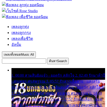
เพลงลูกทุ่ง
เพลงลูกกรุง
เพลงเพื่อชีวิต
อัลบั้ม
เพลงทั้งหมด
Music All
ค้นหา
Search
1. 00:00 สามสิบยังแจ๋ว - ยอดรัก สลักใจ 2. 02:49 รักมาห้าปี
- ศรเพชร ศรสุพรรณ 3. 05:57 รักสาวเสื้อลาย - แสงสุรีย์
รุ่งโรจน์ 4. 09:51 รักสะท้านดินสะเทือน - ยอดรัก สลักใจ 5.
12:23 มอเตอร์ไซค์ทำหล่น - ศรเพชร ศรสุพรรณ 6. 14:49
หิ้วกระเป๋า - แสงสุรีย์ รุ่งโรจน์ 7. 17:57 รักเผื่อเลือก - ยอด
รัก สลักใจ 8. 21:21 น้ำตาไอ้หนุ่ม - ศรเพชร ศรสุพรรณ 9.