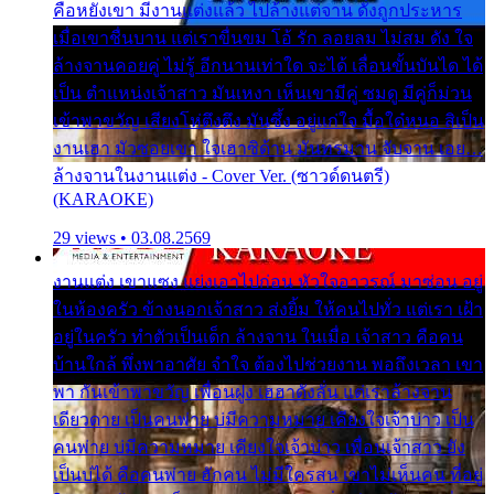
คือหยังเขา มีงานแต่งแล้ว ไปล้างแต่จาน ดั่งถูกประหาร
เมื่อเขาชื่นบาน แต่เราขื่นขม โอ้ รัก ลอยลม ไม่สม ดัง ใจ
ล้างจานคอยคู่ ไม่รู้ อีกนานเท่าใด จะได้ เลื่อนขั้นบันได ได้
เป็น ตำแหน่งเจ้าสาว มันเหงา เห็นเขามีคู่ ซมดู มีคู่ก็ม่วน
เข้าพาขวัญ เสียงโห่ตึงตึง มันซึ้ง อยู่แก่ใจ มื้อใด๋หนอ สิเป็น
งานเฮา มัวซอยเขา ใจเฮาซิด้าน มันทรมาน จับจาน เอย…
ล้างจานในงานแต่ง - Cover Ver. (ซาวด์ดนตรี)
(KARAOKE)
29 views • 03.08.2569
งานแต่ง เขาแซง แย่งเอาไปก่อน หัวใจอาวรณ์ มาซ่อน อยู่
ในห้องครัว ข้างนอกเจ้าสาว ส่งยิ้ม ให้คนไปทั่ว แต่เรา เฝ้า
อยู่ในครัว ทำตัวเป็นเด็ก ล้างจาน ในเมื่อ เจ้าสาว คือคน
บ้านใกล้ พึ่งพาอาศัย จำใจ ต้องไปช่วยงาน พอถึงเวลา เขา
พา กันเข้าพาขวัญ เพื่อนฝูง เฮฮาดังลั่น แต่เราล้างจาน
เดียวดาย เป็นคนพ่าย บ่มีความหมาย เคียงใจเจ้าบ่าว เป็น
คนพ่าย บ่มีความหมาย เคียงใจเจ้าบ่าว เพื่อนเจ้าสาว ยัง
เป็นบ่ได้ คือคนพ่าย ฮักคน ไม่มีใครสน เขาไม่เห็นคน ที่อยู่