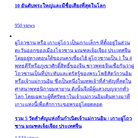
10 อันดับพระใหญ่และมีชื่อเสียงที่สุดในโลก
950 views
ผู่โถวซาน หรือ เกาะผู่โถว เป็นเกาะเล็กๆ ที่ตั้งอยู่ในส่วน
ตะวันออกของเมืองโจวซาน มณฑลเจ้อเจียง ประเทศจีน
โดยอยู่ทางตอนใต้ของนครเซี่ยงไฮ้ ผู่โถวซานเป็น 1 ใน 4
พุทธคีรีหรือภูเขาศักดิ์สิทธิ์ของจีน ชาวพุทธจีนเชื่อกันว่าผู่
โถวซานเป็นที่ประทับและตรัสรู้ของพระโพธิสัตว์กวนอิม
หรือเจ้าแม่กวนอิม ซึ่งเป็นหนึ่งในเทพเจ้าที่สำคัญที่สุดใน
ศาสนาพุทธนิกายมหายาน ดังนั้นจึงมีผู้แสวงบุญจากทั่ว
โลก โดยเฉพาะผู้ที่ศรัทธาในเจ้าแม่กวนอิมเดินทางมาที่
เกาะแห่งนี้เพื่อสักการะขอพรอยู่โดยตลอด
รวม 5 วัดสำคัญแห่งถิ่นกำเนิดเจ้าแม่กวนอิม | เกาะผู่โถว
ซาน มณฑลเจ้อเจียง ประเทศจีน
1,533 views