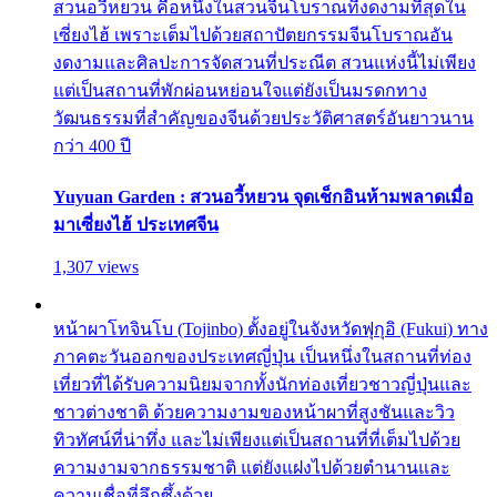
สวนอวี้หยวน คือหนึ่งในสวนจีนโบราณที่งดงามที่สุดใน
เซี่ยงไฮ้ เพราะเต็มไปด้วยสถาปัตยกรรมจีนโบราณอัน
งดงามและศิลปะการจัดสวนที่ประณีต สวนแห่งนี้ไม่เพียง
แต่เป็นสถานที่พักผ่อนหย่อนใจแต่ยังเป็นมรดกทาง
วัฒนธรรมที่สำคัญของจีนด้วยประวัติศาสตร์อันยาวนาน
กว่า 400 ปี
Yuyuan Garden : สวนอวี้หยวน จุดเช็กอินห้ามพลาดเมื่อ
มาเซี่ยงไฮ้ ประเทศจีน
1,307 views
หน้าผาโทจินโบ (Tojinbo) ตั้งอยู่ในจังหวัดฟุกุอิ (Fukui) ทาง
ภาคตะวันออกของประเทศญี่ปุ่น เป็นหนึ่งในสถานที่ท่อง
เที่ยวที่ได้รับความนิยมจากทั้งนักท่องเที่ยวชาวญี่ปุ่นและ
ชาวต่างชาติ ด้วยความงามของหน้าผาที่สูงชันและวิว
ทิวทัศน์ที่น่าทึ่ง และไม่เพียงแต่เป็นสถานที่ที่เต็มไปด้วย
ความงามจากธรรมชาติ แต่ยังแฝงไปด้วยตำนานและ
ความเชื่อที่ลึกซึ้งด้วย