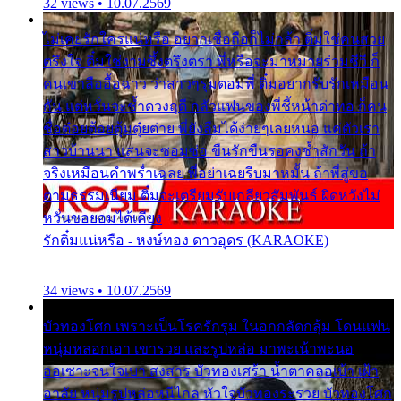
32 views • 10.07.2569
ไม่เคยรักใครแน่หรือ อยากเชื่อถือก็ไม่กล้า ติ๋มใช่คนสวย
ตรึงใจ ติ๋มใช่งามซึ้งตรึงตรา พี่หรือจะมาหมายร่วมชีวี ก็
คนเขาลืออื้อฉาว ว่าสาวๆรุมตอมพี่ ติ๋มอยากรับรักเหมือน
กัน แต่หวั่นจะช้ำดวงฤดี กลัวแฟนของพี่ชี้หน้าด่าทอ ก็คน
ชื่อต๋อยต้อยตุ้มตุ๋ยต่าย พี่ยังลืมได้ง่ายๆเลยหนอ แค่ตัวเรา
สาวบ้านนา แสนจะซอมซ่อ ขืนรักขืนรอคงช้ำสักวัน ถ้า
จริงเหมือนคำพร่ำเฉลย พี่อย่าเฉยรีบมาหมั้น ถ้าพี่สู่ขอ
ตามธรรมเนียม ติ๋มจะเตรียมรับเกลียวสัมพันธ์ ผิดหวังไม่
หวั่นขอยอมได้เคียง
รักติ๋มแน่หรือ - หงษ์ทอง ดาวอุดร (KARAOKE)
34 views • 10.07.2569
บัวทองโศก เพราะเป็นโรครักรุม ในอกกลัดกลุ้ม โดนแฟน
หนุ่มหลอกเอา เขารวย และรูปหล่อ มาพะเน้าพะนอ
ออเซาะจนใจเบา สงสาร บัวทองเศร้า น้ำตาคลอเบ้า เฝ้า
อาลัย หนุ่มรูปหล่อหนีไกล หัวใจบัวทองระรวย บัวทองโศก