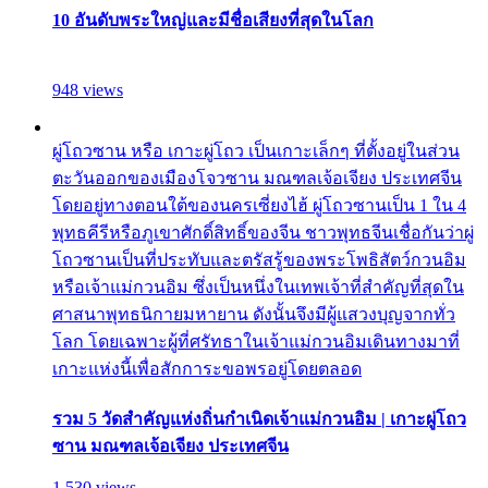
10 อันดับพระใหญ่และมีชื่อเสียงที่สุดในโลก
948 views
ผู่โถวซาน หรือ เกาะผู่โถว เป็นเกาะเล็กๆ ที่ตั้งอยู่ในส่วน
ตะวันออกของเมืองโจวซาน มณฑลเจ้อเจียง ประเทศจีน
โดยอยู่ทางตอนใต้ของนครเซี่ยงไฮ้ ผู่โถวซานเป็น 1 ใน 4
พุทธคีรีหรือภูเขาศักดิ์สิทธิ์ของจีน ชาวพุทธจีนเชื่อกันว่าผู่
โถวซานเป็นที่ประทับและตรัสรู้ของพระโพธิสัตว์กวนอิม
หรือเจ้าแม่กวนอิม ซึ่งเป็นหนึ่งในเทพเจ้าที่สำคัญที่สุดใน
ศาสนาพุทธนิกายมหายาน ดังนั้นจึงมีผู้แสวงบุญจากทั่ว
โลก โดยเฉพาะผู้ที่ศรัทธาในเจ้าแม่กวนอิมเดินทางมาที่
เกาะแห่งนี้เพื่อสักการะขอพรอยู่โดยตลอด
รวม 5 วัดสำคัญแห่งถิ่นกำเนิดเจ้าแม่กวนอิม | เกาะผู่โถว
ซาน มณฑลเจ้อเจียง ประเทศจีน
1,530 views