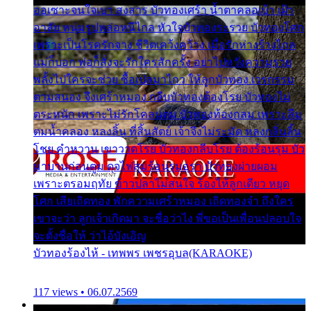
ออเซาะจนใจเบา สงสาร บัวทองเศร้า น้ำตาคลอเบ้า เฝ้า
อาลัย หนุ่มรูปหล่อหนีไกล หัวใจบัวทองระรวย บัวทองโศก
เพราะเป็นโรครักจาง ชีวิตเคว้งคว้าง เมื่อรักห่างร้างไกล
แม่ก็บอก พ่อก็สั่งจะรักใครสักครั้ง อย่าไปหวังความรวย
พลั้งไปใครจะช่วย ซื้อเปลมาไกว ให้ลูกบัวทอง เวรกรรม
ตามสนอง จึงเศร้าหมอง กลีบบัวทองต้องโรย บัวทองไม่
ตระหนัก เพราะไม่รักโคลนตม บัวทองท้องกลม เพราะลืม
ตมน้ำคลอง หลงลิ้น ที่สิ้นสัตย์ เจ้าจึงไม่ระมัด หลงกลิ่นลิ้น
โชย คำหวาน เขาวาดโรย บัวทองกลีบโรย ต้องร้อนรุม บัว
มาบานก่อนตูม ดุจไฟสุมร้อนรุมอุรา บัวทองผ่ายผอม
เพราะตรอมฤทัย ข้าวปลาไม่สนใจ ร้องไห้ลูกเดียว หยุด
โศก เสียเถิดทอง พักความเศร้าหมอง เถิดทองจ๋า ถึงใคร
เขาจะว่า ลูกเจ้าเกิดมา จะชื่อว่าไง พี่ขอเป็นเพื่อนปลอบใจ
จะตั้งชื่อให้ ว่าไอ้บังเอิญ
บัวทองร้องไห้ - เทพพร เพชรอุบล(KARAOKE)
117 views • 06.07.2569