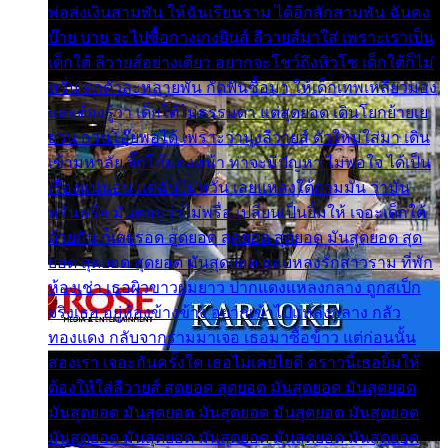
พ่อส่งเงินสามพัน ให้ฉันเรียนราม ได้อีกสักสามพัน ฉันคง
บ๊าย บาย จะไปซื้อกางเกงยีนส์ ลีวายส์มาใส่ เพราะเราเป็น
เด็กใต้ ลีวายส์อย่างเดียว อยากจะโชว์ถึงหิวโซ เด็กใต้ก็ไม่
หวั่น ตกตัวละหลายพัน กัดฟันซื้อมา ให้เด็กเทพเหลียวมอง
และต้องรู้ว่า เด็กใต้ไม่ธรรมดา แต่สุดยอด เดินโยกย้ายเย
ยวน กวนโอ๊ยพอได้ เพราะว่านุ่งลีวายส์ ตัวใหม่ใส่มา เดิน
เข้ามหาลัย จิ๊กโก๊มองหน้า ท่าจะมีปัญหา ไม่พอใจ ได้เป็น
เรื่องแน่นอน แต่ฉันไม่หวั่น เลยแหลงใต้ถามมัน ว่ามัน
พรั่นพรือ มันตอบว่าไม่พรื่อ เปลี่ยนเป็นยิ้มให้ เจอะเด็กใต้
ด้วยกัน ก็เลยรอด สุดยอด สุดยอด สุดยอด มันสุดยอด สุด
ยอด สุดยอด สุดยอด มันสุดยอด แอบหลงรักสาวราม ที่พัก
ห้องเช่า เธอผิวขาวผมยาว ปากแดงแหลงกลาง ถูกสเป็ก
จริงเธอ อยู่ห้องข้างข้าง อยากเข้าไปแหลงกลาง กลัว
ทองแดง กลับจากรามมาเจอ เธอมาซื้อข้าว แต่ก่อนนั้น
สองเรา เจอะกันครั้งใด เธอไม่เคยไยดี คราวนี้เธอยิ้มให้
ต้องให้ใส่ลีวายส์ สุดยอด สุดยอด มันสุดยอด มันสุดยอด
มันสุดยอด มันสุดยอด มันสุดยอด มันสุดยอด มันสุดยอด
มันสุดยอด มันสุดยอด มันสุดยอด มันสุดยอด มันสุดยอด