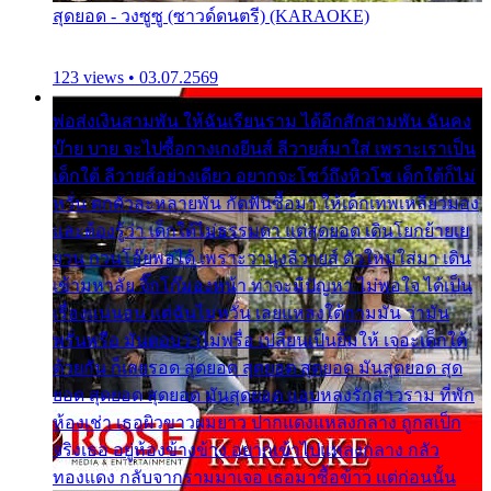
สุดยอด - วงซูซู (ซาวด์ดนตรี) (KARAOKE)
123 views • 03.07.2569
พ่อส่งเงินสามพัน ให้ฉันเรียนราม ได้อีกสักสามพัน ฉันคง
บ๊าย บาย จะไปซื้อกางเกงยีนส์ ลีวายส์มาใส่ เพราะเราเป็น
เด็กใต้ ลีวายส์อย่างเดียว อยากจะโชว์ถึงหิวโซ เด็กใต้ก็ไม่
หวั่น ตกตัวละหลายพัน กัดฟันซื้อมา ให้เด็กเทพเหลียวมอง
และต้องรู้ว่า เด็กใต้ไม่ธรรมดา แต่สุดยอด เดินโยกย้ายเย
ยวน กวนโอ๊ยพอได้ เพราะว่านุ่งลีวายส์ ตัวใหม่ใส่มา เดิน
เข้ามหาลัย จิ๊กโก๊มองหน้า ท่าจะมีปัญหา ไม่พอใจ ได้เป็น
เรื่องแน่นอน แต่ฉันไม่หวั่น เลยแหลงใต้ถามมัน ว่ามัน
พรั่นพรือ มันตอบว่าไม่พรื่อ เปลี่ยนเป็นยิ้มให้ เจอะเด็กใต้
ด้วยกัน ก็เลยรอด สุดยอด สุดยอด สุดยอด มันสุดยอด สุด
ยอด สุดยอด สุดยอด มันสุดยอด แอบหลงรักสาวราม ที่พัก
ห้องเช่า เธอผิวขาวผมยาว ปากแดงแหลงกลาง ถูกสเป็ก
จริงเธอ อยู่ห้องข้างข้าง อยากเข้าไปแหลงกลาง กลัว
ทองแดง กลับจากรามมาเจอ เธอมาซื้อข้าว แต่ก่อนนั้น