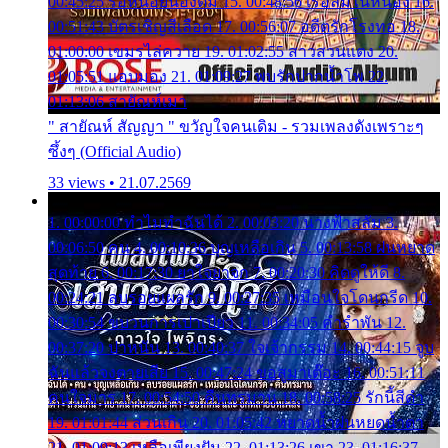
00:45:25 รอหน่อยน้องติ๋ม 15. 00:48:56 เรือล่มในหนอง 16.
00:51:43 บัตรเชิญสีเลือด 17. 00:56:07 อดีตรักโรงทอ 18.
01:00:00 เขมรไล่ควาย 19. 01:02:55 สาวสวนแตง 20.
01:05:51 แอบมอง 21. 01:09:27 พบรักปากน้ำโพ 22.
01:13:06 สายัณห์เมา
" สายัณห์ สัญญา " ขวัญใจคนเดิม - รวมเพลงดังเพราะๆ
ซึ้งๆ (Official Audio)
33 views • 21.07.2569
1. 00:00:00 ทำไมทำฉันได้ 2. 00:03:20 นางฟ้าสลัม 3.
00:06:50 คน 4. 00:10:36 บุญเหลือเกิน 5. 00:13:58 ฝนหยาด
สุดท้าย 6. 00:17:30 ยาใจยาจก 7. 00:20:30 คิดดูให้ดี 8.
00:24:21 ลบรอยแผลรัก 9. 00:27:35 เหมือนใจโดนกรีด 10.
00:30:54 ขบวนการเปาเปียว 11. 00:34:05 คำรำพัน 12.
00:37:20 ปาหนัน 13. 00:40:37 ใจเจ้ากรรม 14. 00:44:15 จูบ
ฉันแล้วจงตายเสีย 15. 00:47:24 ขอสูมาเต๊อะ 16. 00:51:11
คนใจมาร 17. 00:54:50 คืนทรมาน 18. 00:58:25 รักนี้สีดำ
19. 01:01:44 ส่วนเกิน 20. 01:05:42 หยาดน้ำฝนหยดน้ำตา
21. 01:09:13 เหลือเพียงฝัน 22. 01:13:26 เขา 23. 01:16:37