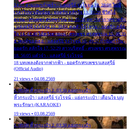
24:27 สามเณรกำพร้า - แสงสุรีย์ รุ่งโรจน์ 10. 28:08 ไม่มี
เวลาไปหาเมียน้อย - ยอดรัก สลักใจ 11. 31:29 ชีวิตไอ้
ธรรม - ศรเพชร ศรสุพรรณ 12. 35:26 ทหารอากาศขาดรัก
- แสงสุรีย์ รุ่งโรจน์ 13. 39:01 คนหัวใจโทรม - ยอดรัก สลัก
ใจ 14. 42:49 ไอ้หวังตายแน่ - ศรเพชร ศรสุพรรณ 15. 46:35
ธาตุแท้ของเธอ - แสงสุรีย์ รุ่งโรจน์ 16. 49:57 กำนันกำใน -
ยอดรัก สลักใจ 17. 52:29 สาวบริสุทธิ์ - ศรเพชร ศรสุพรรณ
18. 56:05 แต๋วจ๋า - แสงสุรีย์ รุ่งโรจน์
18 บทเพลงดังจากฟากฟ้า - ยอดรัก/ศรเพชร/แสงสุรีย์
(Official Audio)
21 views • 04.08.2569
1. 00:00 หิ้วกระเป๋า 2. 03:30 แย่งกระเป๋า
หิ้วกระเป๋า | แสงสุรีย์ รุ่งโรจน์ - แย่งกระเป๋า | เตือนใจ บุญ
พระรักษา (KARAOKE)
19 views • 03.08.2569
1. 00:00 หิ้วกระเป๋า 2. 03:30 แย่งกระเป๋า