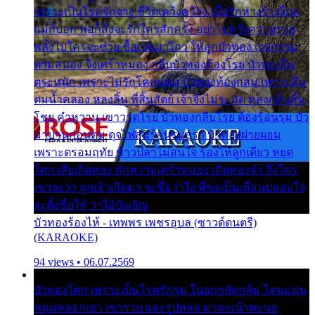
เพราะเป็นโรครักจาง ชีวิตเคว้งคว้าง เมื่อรักห่างร้างไกล
แม่ก็บอก พ่อก็สั่งจะรักใครสักครั้ง อย่าไปหวังความรวย
พลั้งไปใครจะช่วย ซื้อเปลมาไกว ให้ลูกบัวทอง เวรกรรม
ตามสนอง จึงเศร้าหมอง กลีบบัวทองต้องโรย บัวทองไม่
ตระหนัก เพราะไม่รักโคลนตม บัวทองท้องกลม เพราะลืม
ตมน้ำคลอง หลงลิ้น ที่สิ้นสัตย์ เจ้าจึงไม่ระมัด หลงกลิ่นลิ้น
โชย คำหวาน เขาวาดโรย บัวทองกลีบโรย ต้องร้อนรุม บัว
มาบานก่อนตูม ดุจไฟสุมร้อนรุมอุรา บัวทองผ่ายผอม
เพราะตรอมฤทัย ข้าวปลาไม่สนใจ ร้องไห้ลูกเดียว หยุด
โศก เสียเถิดทอง พักความเศร้าหมอง เถิดทองจ๋า ถึงใคร
เขาจะว่า ลูกเจ้าเกิดมา จะชื่อว่าไง พี่ขอเป็นเพื่อนปลอบใจ
จะตั้งชื่อให้ ว่าไอ้บังเอิญ
บัวทองร้องไห้ - เทพพร เพชรอุบล (ซาวด์ดนตรี)
(KARAOKE)
94 views • 06.07.2569
บัวทองโศก เพราะเป็นโรครักรุม ในอกกลัดกลุ้ม โดนแฟน
หนุ่มหลอกเอา เขารวย และรูปหล่อ มาพะเน้าพะนอ