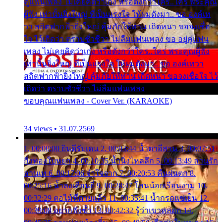
คู่แฟนเพลง ไม่เคยคิดว่าเก่ง หรือดังกว่าใคร..ใคร พระคุณ
ผู้ฟัง เท่านั้นยิ่งใหญ่ ที่เป็นแรงใจ ให้ผมดังมา.. ขอ องค์เท
วา สถิตฟากฟ้ายิ่งใหญ่ คุ้มภัยให้ท่าน เถิดหนา ขอจงเชื่อ
ใจ ไว้เถิดว่า ตราบชั่วชีวา ไม่ลืมแฟนเพลง ขอ อยู่คู่แฟน
เพลง ไม่เคยคิดว่าเก่ง หรือดังกว่าใคร..ใคร พระคุณผู้ฟัง
เท่านั้นยิ่งใหญ่ ที่เป็นแรงใจ ให้ผมดังมา.. ขอ องค์เทวา
สถิตฟากฟ้ายิ่งใหญ่ คุ้มภัยให้ท่าน เถิดหนา ขอจงเชื่อใจ ไว้
เถิดว่า ตราบชั่วชีวา ไม่ลืมแฟนเพลง
ขอบคุณแฟนเพลง - Cover Ver. (KARAOKE)
34 views • 31.07.2569
1. 00:00:00 ยินดีรับเดน 2. 00:03:44 น้ำตาอีสาน 3. 00:07:51
กิ่งทองใบหยก 4. 00:10:35 น้ำนิ่งไหลลึก 5. 00:13:49 ลานรัก
ลานเท 6. 00:17:06 จำใจจาก 7. 00:20:53 คืนฝนตก 8.
00:25:16 น้ำลงเดือนยี่ 9. 00:28:47 โสนน้อยเรือนงาม 10.
00:32:29 ตอไม้ที่ตายแล้ว 11. 00:35:41 น้ำกรดแช่เย็น 12.
00:39:08 อยากฟังซ้ำ 13. 00:42:32 รู้ว่าเขาหลอก 14.