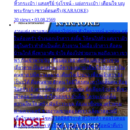
หิ้วกระเป๋า | แสงสุรีย์ รุ่งโรจน์ - แย่งกระเป๋า | เตือนใจ บุญ
พระรักษา (ซาวด์ดนตรี) (KARAOKE)
20 views • 03.08.2569
งานแต่ง เขาแซง แย่งเอาไปก่อน หัวใจอาวรณ์ มาซ่อน อยู่
ในห้องครัว ข้างนอกเจ้าสาว ส่งยิ้ม ให้คนไปทั่ว แต่เรา เฝ้า
อยู่ในครัว ทำตัวเป็นเด็ก ล้างจาน ในเมื่อ เจ้าสาว คือคน
บ้านใกล้ พึ่งพาอาศัย จำใจ ต้องไปช่วยงาน พอถึงเวลา เขา
พา กันเข้าพาขวัญ เพื่อนฝูง เฮฮาดังลั่น แต่เราล้างจาน
เดียวดาย เป็นคนพ่าย บ่มีความหมาย เคียงใจเจ้าบ่าว เป็น
คนพ่าย บ่มีความหมาย เคียงใจเจ้าบ่าว เพื่อนเจ้าสาว ยัง
เป็นบ่ได้ คือคนพ่าย ฮักคน ไม่มีใครสน เขาไม่เห็นคน ที่อยู่
ในครัว เจ้าสาว ก็มัวแต่งตัว สวยเด่น นั่งเคียงเจ้าบ่าว ที่เขา
เฝ้าคอย ใจเต้น หัวใจของเรา ลำเค็ญ ใครจะมองเห็น
ความใน ใจ เศร้า มันร้าวระบม ต้องมาขื่นขม เศร้าตรม
ท่ามความสุขี ช่วยงานเขาแต่ง แต่เรา แล้งมาหลายปี
เมื่อไรหนอจะ โชคดี ได้มีพิธีวิวาห์ หัวใจหล้า คอยไปคอย
มา คือหน้าที่เก่า หัวใจหล้า คอยไปคอยมา คือหน้าที่เก่า