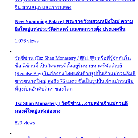
จีน สวนสนุก และการแสดง
New Yuanming Palace | พระราชวังหยวนหมิงใหม่ ความ
ยิ่งใหญ่แห่งประวัติศาสตร์ มณฑลกวางตุ้ง ประเทศจีน
1,076 views
วัดซีซ่าน (Tsz Shan Monastery / 慈山寺) หรือที่รู้จักกันใน
ชื่อ ฉี่ซ้านจี๋ เป็นวัดพุทธที่ตั้งอยู่ริมชายหาดรีพัลส์เบย์
(Repulse Bay) ในฮ่องกง โดดเด่นด้วยรูปปั้นเจ้าแม่กวนอิมสี
ขาวขนาดใหญ่ สูงถึง 76 เมตร ซึ่งเป็นรูปปั้นเจ้าแม่กวนอิม
ที่สูงเป็นอันดับต้นๆ ของโลก
Tsz Shan Monastery | วัดซีซ่าน…งามสง่าเจ้าแม่กวนอิ
มองค์ใหญ่แห่งฮ่องกง
829 views