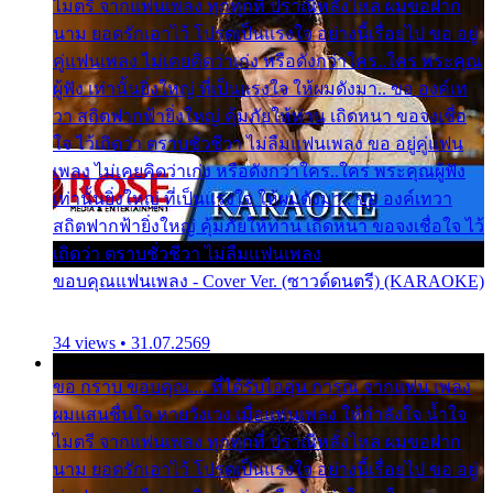
ไมตรี จากแฟนเพลง ทุกทุกที่ ปราณีหลั่งไหล ผมขอฝาก
นาม ยอดรักเอาไว้ โปรดเป็นแรงใจ อย่างนี้เรื่อยไป ขอ อยู่
คู่แฟนเพลง ไม่เคยคิดว่าเก่ง หรือดังกว่าใคร..ใคร พระคุณ
ผู้ฟัง เท่านั้นยิ่งใหญ่ ที่เป็นแรงใจ ให้ผมดังมา.. ขอ องค์เท
วา สถิตฟากฟ้ายิ่งใหญ่ คุ้มภัยให้ท่าน เถิดหนา ขอจงเชื่อ
ใจ ไว้เถิดว่า ตราบชั่วชีวา ไม่ลืมแฟนเพลง ขอ อยู่คู่แฟน
เพลง ไม่เคยคิดว่าเก่ง หรือดังกว่าใคร..ใคร พระคุณผู้ฟัง
เท่านั้นยิ่งใหญ่ ที่เป็นแรงใจ ให้ผมดังมา.. ขอ องค์เทวา
สถิตฟากฟ้ายิ่งใหญ่ คุ้มภัยให้ท่าน เถิดหนา ขอจงเชื่อใจ ไว้
เถิดว่า ตราบชั่วชีวา ไม่ลืมแฟนเพลง
ขอบคุณแฟนเพลง - Cover Ver. (ซาวด์ดนตรี) (KARAOKE)
34 views • 31.07.2569
ขอ กราบ ขอบคุณ.... ที่ได้รับไออุ่น การุณ จากแฟน เพลง
ผมแสนชื่นใจ หายวังเวง เมื่อแฟนเพลง ให้กำลังใจ น้ำใจ
ไมตรี จากแฟนเพลง ทุกทุกที่ ปราณีหลั่งไหล ผมขอฝาก
นาม ยอดรักเอาไว้ โปรดเป็นแรงใจ อย่างนี้เรื่อยไป ขอ อยู่