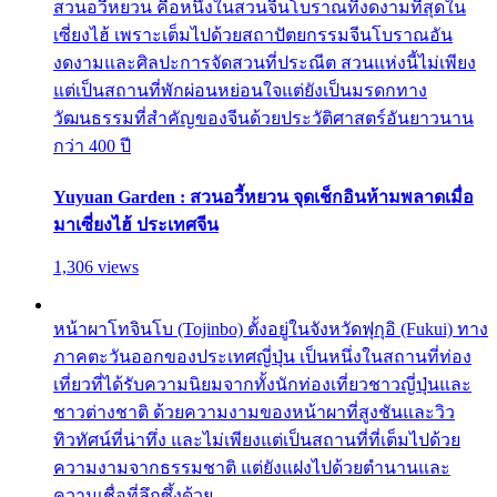
สวนอวี้หยวน คือหนึ่งในสวนจีนโบราณที่งดงามที่สุดใน
เซี่ยงไฮ้ เพราะเต็มไปด้วยสถาปัตยกรรมจีนโบราณอัน
งดงามและศิลปะการจัดสวนที่ประณีต สวนแห่งนี้ไม่เพียง
แต่เป็นสถานที่พักผ่อนหย่อนใจแต่ยังเป็นมรดกทาง
วัฒนธรรมที่สำคัญของจีนด้วยประวัติศาสตร์อันยาวนาน
กว่า 400 ปี
Yuyuan Garden : สวนอวี้หยวน จุดเช็กอินห้ามพลาดเมื่อ
มาเซี่ยงไฮ้ ประเทศจีน
1,306 views
หน้าผาโทจินโบ (Tojinbo) ตั้งอยู่ในจังหวัดฟุกุอิ (Fukui) ทาง
ภาคตะวันออกของประเทศญี่ปุ่น เป็นหนึ่งในสถานที่ท่อง
เที่ยวที่ได้รับความนิยมจากทั้งนักท่องเที่ยวชาวญี่ปุ่นและ
ชาวต่างชาติ ด้วยความงามของหน้าผาที่สูงชันและวิว
ทิวทัศน์ที่น่าทึ่ง และไม่เพียงแต่เป็นสถานที่ที่เต็มไปด้วย
ความงามจากธรรมชาติ แต่ยังแฝงไปด้วยตำนานและ
ความเชื่อที่ลึกซึ้งด้วย