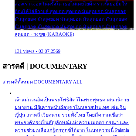
สองเรา เจอะกันครั้งใด เธอไม่เคยไยดี คราวนี้เธอยิ้มให้
ต้องให้ใส่ลีวายส์ สุดยอด สุดยอด มันสุดยอด มันสุดยอด
มันสุดยอด มันสุดยอด มันสุดยอด มันสุดยอด มันสุดยอด
มันสุดยอด มันสุดยอด มันสุดยอด มันสุดยอด มันสุดยอด
สุดยอด - วงซูซู (KARAOKE)
131 views • 03.07.2569
สารคดี
|
DOCUMENTARY
สารคดีทั้งหมด
DOCUMENTARY ALL
เจ้าแม่กวนอิมเป็นพระโพธิสัตว์ในพระพุทธศาสนานิกาย
มหายาน มีผู้เคารพนับถือบูชาในหลายประเทศ เช่น จีน
ญี่ปุ่น เกาหลี เวียดนาม รวมทั้งไทย โดยมีความเชื่อว่า
พระองค์ทรงเป็นสัญลักษณ์แห่งความเมตตา กรุณา และ
ความช่วยเหลือแก่ผู้ตกทุกข์ได้ยาก ในบทความนี้ Palanla