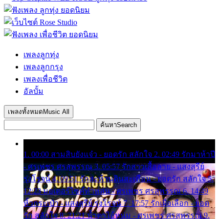
เพลงลูกทุ่ง
เพลงลูกกรุง
เพลงเพื่อชีวิต
อัลบั้ม
เพลงทั้งหมด
Music All
ค้นหา
Search
1. 00:00 สามสิบยังแจ๋ว - ยอดรัก สลักใจ 2. 02:49 รักมาห้าปี
- ศรเพชร ศรสุพรรณ 3. 05:57 รักสาวเสื้อลาย - แสงสุรีย์
รุ่งโรจน์ 4. 09:51 รักสะท้านดินสะเทือน - ยอดรัก สลักใจ 5.
12:23 มอเตอร์ไซค์ทำหล่น - ศรเพชร ศรสุพรรณ 6. 14:49
หิ้วกระเป๋า - แสงสุรีย์ รุ่งโรจน์ 7. 17:57 รักเผื่อเลือก - ยอด
รัก สลักใจ 8. 21:21 น้ำตาไอ้หนุ่ม - ศรเพชร ศรสุพรรณ 9.