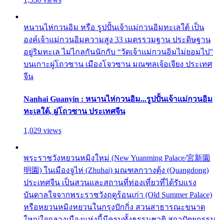
หนานไห่กวนอิม หรือ รูปปั้นเจ้าแม่กวนอิมทะเลใต้ เป็น
องค์เจ้าแม่กวนอิมความสูง 33 เมตรรวมฐาน ประดิษฐาน
อยู่ริมทะเล ไม่ไกลกันนักกับ “วัดเจ้าแม่กวนอิมไม่ยอมไป”
บนเกาะผู่โถวซาน เมืองโจวซาน มณฑลเจ้อเจียง ประเทศ
จีน
Nanhai Guanyin : หนานไห่กวนอิม...รูปปั้นเจ้าแม่กวนอิม
ทะเลใต้, ผู่โถวซาน ประเทศจีน
1,029 views
พระราชวังหยวนหมิงใหม่ (New Yuanming Palace/宮新園
明園) ในเมืองจูไห่ (Zhuhai) มณฑลกวางตุ้ง (Quangdong)
ประเทศจีน เป็นสวนและสถานที่ท่องเที่ยวที่ได้รับแรง
บันดาลใจจากพระราชวังฤดูร้อนเก่า (Old Summer Palace)
หรือหยวนหมิงหยวนในกรุงปักกิ่ง สวนสาธารณะขนาด
ใหญ่ใจกลางเมืองแห่งนี้มีครบทั้งธรรมชาติ สถาปัตยกรรม