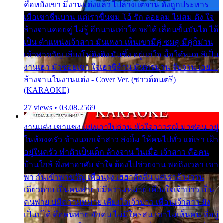
คือหยังเขา มีงานแต่งแล้ว ไปล้างแต่จาน ดั่งถูกประหาร
เมื่อเขาชื่นบาน แต่เราขื่นขม โอ้ รัก ลอยลม ไม่สม ดัง ใจ
ล้างจานคอยคู่ ไม่รู้ อีกนานเท่าใด จะได้ เลื่อนขั้นบันได ได้
เป็น ตำแหน่งเจ้าสาว มันเหงา เห็นเขามีคู่ ซมดู มีคู่ก็ม่วน
เข้าพาขวัญ เสียงโห่ตึงตึง มันซึ้ง อยู่แก่ใจ มื้อใด๋หนอ สิเป็น
งานเฮา มัวซอยเขา ใจเฮาซิด้าน มันทรมาน จับจาน เอย…
ล้างจานในงานแต่ง - Cover Ver. (ซาวด์ดนตรี)
(KARAOKE)
27 views • 03.08.2569
งานแต่ง เขาแซง แย่งเอาไปก่อน หัวใจอาวรณ์ มาซ่อน อยู่
ในห้องครัว ข้างนอกเจ้าสาว ส่งยิ้ม ให้คนไปทั่ว แต่เรา เฝ้า
อยู่ในครัว ทำตัวเป็นเด็ก ล้างจาน ในเมื่อ เจ้าสาว คือคน
บ้านใกล้ พึ่งพาอาศัย จำใจ ต้องไปช่วยงาน พอถึงเวลา เขา
พา กันเข้าพาขวัญ เพื่อนฝูง เฮฮาดังลั่น แต่เราล้างจาน
เดียวดาย เป็นคนพ่าย บ่มีความหมาย เคียงใจเจ้าบ่าว เป็น
คนพ่าย บ่มีความหมาย เคียงใจเจ้าบ่าว เพื่อนเจ้าสาว ยัง
เป็นบ่ได้ คือคนพ่าย ฮักคน ไม่มีใครสน เขาไม่เห็นคน ที่อยู่