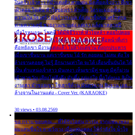
ในครัว เจ้าสาว ก็มัวแต่งตัว สวยเด่น นั่งเคียงเจ้าบ่าว ที่เขา
เฝ้าคอย ใจเต้น หัวใจของเรา ลำเค็ญ ใครจะมองเห็น
ความใน ใจ เศร้า มันร้าวระบม ต้องมาขื่นขม เศร้าตรม
ท่ามความสุขี ช่วยงานเขาแต่ง แต่เรา แล้งมาหลายปี
เมื่อไรหนอจะ โชคดี ได้มีพิธีวิวาห์ หัวใจหล้า คอยไปคอย
มา คือหน้าที่เก่า หัวใจหล้า คอยไปคอยมา คือหน้าที่เก่า
คือหยังเขา มีงานแต่งแล้ว ไปล้างแต่จาน ดั่งถูกประหาร
เมื่อเขาชื่นบาน แต่เราขื่นขม โอ้ รัก ลอยลม ไม่สม ดัง ใจ
ล้างจานคอยคู่ ไม่รู้ อีกนานเท่าใด จะได้ เลื่อนขั้นบันได ได้
เป็น ตำแหน่งเจ้าสาว มันเหงา เห็นเขามีคู่ ซมดู มีคู่ก็ม่วน
เข้าพาขวัญ เสียงโห่ตึงตึง มันซึ้ง อยู่แก่ใจ มื้อใด๋หนอ สิเป็น
งานเฮา มัวซอยเขา ใจเฮาซิด้าน มันทรมาน จับจาน เอย…
ล้างจานในงานแต่ง - Cover Ver. (KARAOKE)
30 views • 03.08.2569
ขอ กราบ ขอบคุณ.... ที่ได้รับไออุ่น การุณ จากแฟน เพลง
ผมแสนชื่นใจ หายวังเวง เมื่อแฟนเพลง ให้กำลังใจ น้ำใจ