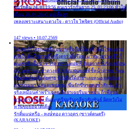
ขอรักคืน 24. 01:19:56 คนเรารักกันยาก 25. 01:23:06 หัวใจ
เถื่อน 26. 01:26:45 อยู่เพื่อลูก
เพลงเพราะเสนาะดวงใจ - ดาวใจ ไพจิตร (Official Audio)
147 views • 10.07.2569
ไม่เคยรักใครแน่หรือ อยากเชื่อถือก็ไม่กล้า ติ๋มใช่คนสวย
ตรึงใจ ติ๋มใช่งามซึ้งตรึงตรา พี่หรือจะมาหมายร่วมชีวี ก็
คนเขาลืออื้อฉาว ว่าสาวๆรุมตอมพี่ ติ๋มอยากรับรักเหมือน
กัน แต่หวั่นจะช้ำดวงฤดี กลัวแฟนของพี่ชี้หน้าด่าทอ ก็คน
ชื่อต๋อยต้อยตุ้มตุ๋ยต่าย พี่ยังลืมได้ง่ายๆเลยหนอ แค่ตัวเรา
สาวบ้านนา แสนจะซอมซ่อ ขืนรักขืนรอคงช้ำสักวัน ถ้า
จริงเหมือนคำพร่ำเฉลย พี่อย่าเฉยรีบมาหมั้น ถ้าพี่สู่ขอ
ตามธรรมเนียม ติ๋มจะเตรียมรับเกลียวสัมพันธ์ ผิดหวังไม่
หวั่นขอยอมได้เคียง
รักติ๋มแน่หรือ - หงษ์ทอง ดาวอุดร (ซาวด์ดนตรี)
(KARAOKE)