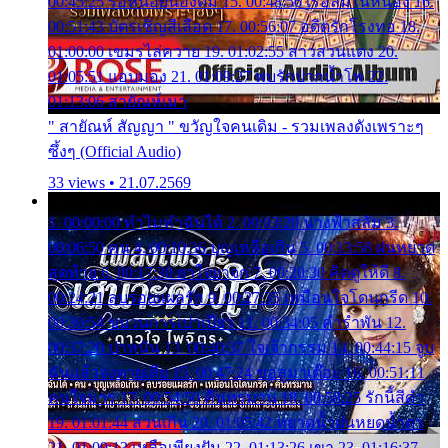
00:45:25 รอหน่อยน้องติ๋ม 15. 00:48:56 เรือล่มในหนอง 16.
00:51:43 บัตรเชิญสีเลือด 17. 00:56:07 อดีตรักโรงทอ 18.
01:00:00 เขมรไล่ควาย 19. 01:02:55 สาวสวนแตง 20.
01:05:51 แอบมอง 21. 01:09:27 พบรักปากน้ำโพ 22.
01:13:06 สายัณห์เมา
" สายัณห์ สัญญา " ขวัญใจคนเดิม - รวมเพลงดังเพราะๆ
ซึ้งๆ (Official Audio)
33 views • 21.07.2569
1. 00:00:00 ทำไมทำฉันได้ 2. 00:03:20 นางฟ้าสลัม 3.
00:06:50 คน 4. 00:10:36 บุญเหลือเกิน 5. 00:13:58 ฝนหยาด
สุดท้าย 6. 00:17:30 ยาใจยาจก 7. 00:20:30 คิดดูให้ดี 8.
00:24:21 ลบรอยแผลรัก 9. 00:27:35 เหมือนใจโดนกรีด 10.
00:30:54 ขบวนการเปาเปียว 11. 00:34:05 คำรำพัน 12.
00:37:20 ปาหนัน 13. 00:40:37 ใจเจ้ากรรม 14. 00:44:15 จูบ
ฉันแล้วจงตายเสีย 15. 00:47:24 ขอสูมาเต๊อะ 16. 00:51:11
คนใจมาร 17. 00:54:50 คืนทรมาน 18. 00:58:25 รักนี้สีดำ
19. 01:01:44 ส่วนเกิน 20. 01:05:42 หยาดน้ำฝนหยดน้ำตา
21. 01:09:13 เหลือเพียงฝัน 22. 01:13:26 เขา 23. 01:16:37