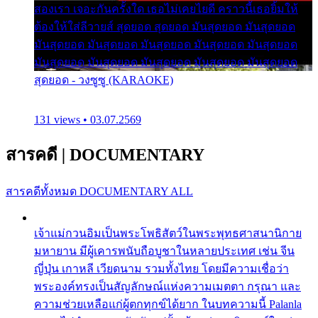
สองเรา เจอะกันครั้งใด เธอไม่เคยไยดี คราวนี้เธอยิ้มให้
ต้องให้ใส่ลีวายส์ สุดยอด สุดยอด มันสุดยอด มันสุดยอด
มันสุดยอด มันสุดยอด มันสุดยอด มันสุดยอด มันสุดยอด
มันสุดยอด มันสุดยอด มันสุดยอด มันสุดยอด มันสุดยอด
สุดยอด - วงซูซู (KARAOKE)
131 views • 03.07.2569
สารคดี
|
DOCUMENTARY
สารคดีทั้งหมด
DOCUMENTARY ALL
เจ้าแม่กวนอิมเป็นพระโพธิสัตว์ในพระพุทธศาสนานิกาย
มหายาน มีผู้เคารพนับถือบูชาในหลายประเทศ เช่น จีน
ญี่ปุ่น เกาหลี เวียดนาม รวมทั้งไทย โดยมีความเชื่อว่า
พระองค์ทรงเป็นสัญลักษณ์แห่งความเมตตา กรุณา และ
ความช่วยเหลือแก่ผู้ตกทุกข์ได้ยาก ในบทความนี้ Palanla