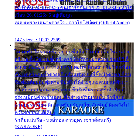
ขอรักคืน 24. 01:19:56 คนเรารักกันยาก 25. 01:23:06 หัวใจ
เถื่อน 26. 01:26:45 อยู่เพื่อลูก
เพลงเพราะเสนาะดวงใจ - ดาวใจ ไพจิตร (Official Audio)
147 views • 10.07.2569
ไม่เคยรักใครแน่หรือ อยากเชื่อถือก็ไม่กล้า ติ๋มใช่คนสวย
ตรึงใจ ติ๋มใช่งามซึ้งตรึงตรา พี่หรือจะมาหมายร่วมชีวี ก็
คนเขาลืออื้อฉาว ว่าสาวๆรุมตอมพี่ ติ๋มอยากรับรักเหมือน
กัน แต่หวั่นจะช้ำดวงฤดี กลัวแฟนของพี่ชี้หน้าด่าทอ ก็คน
ชื่อต๋อยต้อยตุ้มตุ๋ยต่าย พี่ยังลืมได้ง่ายๆเลยหนอ แค่ตัวเรา
สาวบ้านนา แสนจะซอมซ่อ ขืนรักขืนรอคงช้ำสักวัน ถ้า
จริงเหมือนคำพร่ำเฉลย พี่อย่าเฉยรีบมาหมั้น ถ้าพี่สู่ขอ
ตามธรรมเนียม ติ๋มจะเตรียมรับเกลียวสัมพันธ์ ผิดหวังไม่
หวั่นขอยอมได้เคียง
รักติ๋มแน่หรือ - หงษ์ทอง ดาวอุดร (ซาวด์ดนตรี)
(KARAOKE)