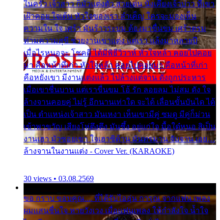
ในครัว เจ้าสาว ก็มัวแต่งตัว สวยเด่น นั่งเคียงเจ้าบ่าว ที่เขา
เฝ้าคอย ใจเต้น หัวใจของเรา ลำเค็ญ ใครจะมองเห็น
ความใน ใจ เศร้า มันร้าวระบม ต้องมาขื่นขม เศร้าตรม
ท่ามความสุขี ช่วยงานเขาแต่ง แต่เรา แล้งมาหลายปี
เมื่อไรหนอจะ โชคดี ได้มีพิธีวิวาห์ หัวใจหล้า คอยไปคอย
มา คือหน้าที่เก่า หัวใจหล้า คอยไปคอยมา คือหน้าที่เก่า
คือหยังเขา มีงานแต่งแล้ว ไปล้างแต่จาน ดั่งถูกประหาร
เมื่อเขาชื่นบาน แต่เราขื่นขม โอ้ รัก ลอยลม ไม่สม ดัง ใจ
ล้างจานคอยคู่ ไม่รู้ อีกนานเท่าใด จะได้ เลื่อนขั้นบันได ได้
เป็น ตำแหน่งเจ้าสาว มันเหงา เห็นเขามีคู่ ซมดู มีคู่ก็ม่วน
เข้าพาขวัญ เสียงโห่ตึงตึง มันซึ้ง อยู่แก่ใจ มื้อใด๋หนอ สิเป็น
งานเฮา มัวซอยเขา ใจเฮาซิด้าน มันทรมาน จับจาน เอย…
ล้างจานในงานแต่ง - Cover Ver. (KARAOKE)
30 views • 03.08.2569
ขอ กราบ ขอบคุณ.... ที่ได้รับไออุ่น การุณ จากแฟน เพลง
ผมแสนชื่นใจ หายวังเวง เมื่อแฟนเพลง ให้กำลังใจ น้ำใจ