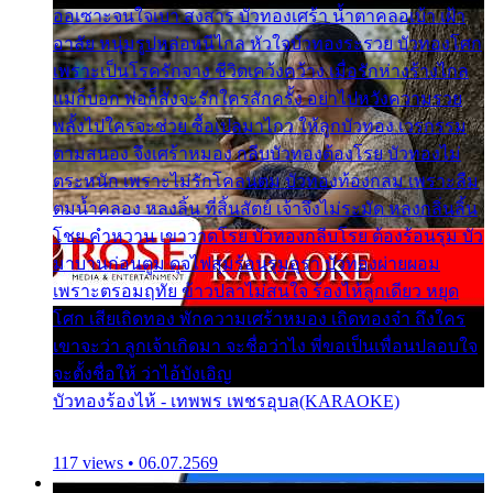
ออเซาะจนใจเบา สงสาร บัวทองเศร้า น้ำตาคลอเบ้า เฝ้า
อาลัย หนุ่มรูปหล่อหนีไกล หัวใจบัวทองระรวย บัวทองโศก
เพราะเป็นโรครักจาง ชีวิตเคว้งคว้าง เมื่อรักห่างร้างไกล
แม่ก็บอก พ่อก็สั่งจะรักใครสักครั้ง อย่าไปหวังความรวย
พลั้งไปใครจะช่วย ซื้อเปลมาไกว ให้ลูกบัวทอง เวรกรรม
ตามสนอง จึงเศร้าหมอง กลีบบัวทองต้องโรย บัวทองไม่
ตระหนัก เพราะไม่รักโคลนตม บัวทองท้องกลม เพราะลืม
ตมน้ำคลอง หลงลิ้น ที่สิ้นสัตย์ เจ้าจึงไม่ระมัด หลงกลิ่นลิ้น
โชย คำหวาน เขาวาดโรย บัวทองกลีบโรย ต้องร้อนรุม บัว
มาบานก่อนตูม ดุจไฟสุมร้อนรุมอุรา บัวทองผ่ายผอม
เพราะตรอมฤทัย ข้าวปลาไม่สนใจ ร้องไห้ลูกเดียว หยุด
โศก เสียเถิดทอง พักความเศร้าหมอง เถิดทองจ๋า ถึงใคร
เขาจะว่า ลูกเจ้าเกิดมา จะชื่อว่าไง พี่ขอเป็นเพื่อนปลอบใจ
จะตั้งชื่อให้ ว่าไอ้บังเอิญ
บัวทองร้องไห้ - เทพพร เพชรอุบล(KARAOKE)
117 views • 06.07.2569