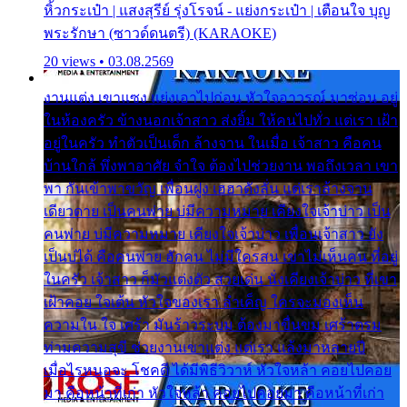
หิ้วกระเป๋า | แสงสุรีย์ รุ่งโรจน์ - แย่งกระเป๋า | เตือนใจ บุญ
พระรักษา (ซาวด์ดนตรี) (KARAOKE)
20 views • 03.08.2569
งานแต่ง เขาแซง แย่งเอาไปก่อน หัวใจอาวรณ์ มาซ่อน อยู่
ในห้องครัว ข้างนอกเจ้าสาว ส่งยิ้ม ให้คนไปทั่ว แต่เรา เฝ้า
อยู่ในครัว ทำตัวเป็นเด็ก ล้างจาน ในเมื่อ เจ้าสาว คือคน
บ้านใกล้ พึ่งพาอาศัย จำใจ ต้องไปช่วยงาน พอถึงเวลา เขา
พา กันเข้าพาขวัญ เพื่อนฝูง เฮฮาดังลั่น แต่เราล้างจาน
เดียวดาย เป็นคนพ่าย บ่มีความหมาย เคียงใจเจ้าบ่าว เป็น
คนพ่าย บ่มีความหมาย เคียงใจเจ้าบ่าว เพื่อนเจ้าสาว ยัง
เป็นบ่ได้ คือคนพ่าย ฮักคน ไม่มีใครสน เขาไม่เห็นคน ที่อยู่
ในครัว เจ้าสาว ก็มัวแต่งตัว สวยเด่น นั่งเคียงเจ้าบ่าว ที่เขา
เฝ้าคอย ใจเต้น หัวใจของเรา ลำเค็ญ ใครจะมองเห็น
ความใน ใจ เศร้า มันร้าวระบม ต้องมาขื่นขม เศร้าตรม
ท่ามความสุขี ช่วยงานเขาแต่ง แต่เรา แล้งมาหลายปี
เมื่อไรหนอจะ โชคดี ได้มีพิธีวิวาห์ หัวใจหล้า คอยไปคอย
มา คือหน้าที่เก่า หัวใจหล้า คอยไปคอยมา คือหน้าที่เก่า