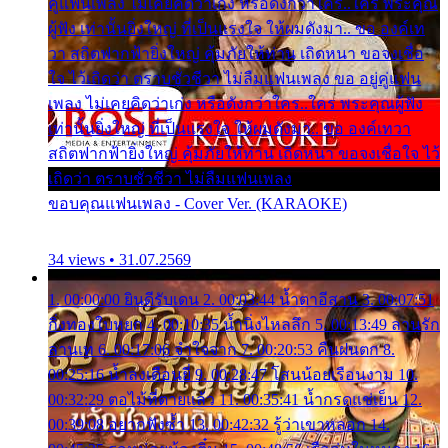
คู่แฟนเพลง ไม่เคยคิดว่าเก่ง หรือดังกว่าใคร..ใคร พระคุณ
ผู้ฟัง เท่านั้นยิ่งใหญ่ ที่เป็นแรงใจ ให้ผมดังมา.. ขอ องค์เท
วา สถิตฟากฟ้ายิ่งใหญ่ คุ้มภัยให้ท่าน เถิดหนา ขอจงเชื่อ
ใจ ไว้เถิดว่า ตราบชั่วชีวา ไม่ลืมแฟนเพลง ขอ อยู่คู่แฟน
เพลง ไม่เคยคิดว่าเก่ง หรือดังกว่าใคร..ใคร พระคุณผู้ฟัง
เท่านั้นยิ่งใหญ่ ที่เป็นแรงใจ ให้ผมดังมา.. ขอ องค์เทวา
สถิตฟากฟ้ายิ่งใหญ่ คุ้มภัยให้ท่าน เถิดหนา ขอจงเชื่อใจ ไว้
เถิดว่า ตราบชั่วชีวา ไม่ลืมแฟนเพลง
ขอบคุณแฟนเพลง - Cover Ver. (KARAOKE)
34 views • 31.07.2569
1. 00:00:00 ยินดีรับเดน 2. 00:03:44 น้ำตาอีสาน 3. 00:07:51
กิ่งทองใบหยก 4. 00:10:35 น้ำนิ่งไหลลึก 5. 00:13:49 ลานรัก
ลานเท 6. 00:17:06 จำใจจาก 7. 00:20:53 คืนฝนตก 8.
00:25:16 น้ำลงเดือนยี่ 9. 00:28:47 โสนน้อยเรือนงาม 10.
00:32:29 ตอไม้ที่ตายแล้ว 11. 00:35:41 น้ำกรดแช่เย็น 12.
00:39:08 อยากฟังซ้ำ 13. 00:42:32 รู้ว่าเขาหลอก 14.