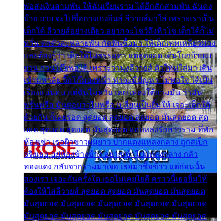
พ่อส่งเงินสามพัน ให้ฉันเรียนราม ได้อีกสักสามพัน ฉันคง
บ๊าย บาย จะไปซื้อกางเกงยีนส์ ลีวายส์มาใส่ เพราะเราเป็น
เด็กใต้ ลีวายส์อย่างเดียว อยากจะโชว์ถึงหิวโซ เด็กใต้ก็ไม่
หวั่น ตกตัวละหลายพัน กัดฟันซื้อมา ให้เด็กเทพเหลียวมอง
และต้องรู้ว่า เด็กใต้ไม่ธรรมดา แต่สุดยอด เดินโยกย้ายเย
ยวน กวนโอ๊ยพอได้ เพราะว่านุ่งลีวายส์ ตัวใหม่ใส่มา เดิน
เข้ามหาลัย จิ๊กโก๊มองหน้า ท่าจะมีปัญหา ไม่พอใจ ได้เป็น
เรื่องแน่นอน แต่ฉันไม่หวั่น เลยแหลงใต้ถามมัน ว่ามัน
พรั่นพรือ มันตอบว่าไม่พรื่อ เปลี่ยนเป็นยิ้มให้ เจอะเด็กใต้
ด้วยกัน ก็เลยรอด สุดยอด สุดยอด สุดยอด มันสุดยอด สุด
ยอด สุดยอด สุดยอด มันสุดยอด แอบหลงรักสาวราม ที่พัก
ห้องเช่า เธอผิวขาวผมยาว ปากแดงแหลงกลาง ถูกสเป็ก
จริงเธอ อยู่ห้องข้างข้าง อยากเข้าไปแหลงกลาง กลัว
ทองแดง กลับจากรามมาเจอ เธอมาซื้อข้าว แต่ก่อนนั้น
สองเรา เจอะกันครั้งใด เธอไม่เคยไยดี คราวนี้เธอยิ้มให้
ต้องให้ใส่ลีวายส์ สุดยอด สุดยอด มันสุดยอด มันสุดยอด
มันสุดยอด มันสุดยอด มันสุดยอด มันสุดยอด มันสุดยอด
มันสุดยอด มันสุดยอด มันสุดยอด มันสุดยอด มันสุดยอด