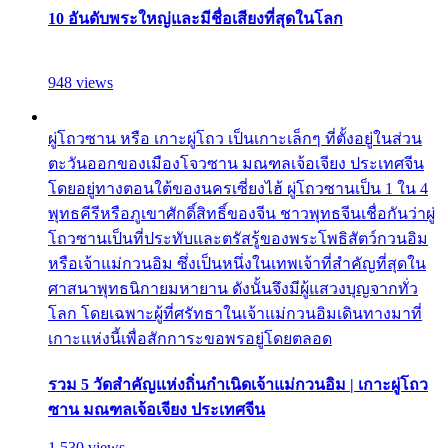
10 อันดับพระใหญ่และมีชื่อเสียงที่สุดในโลก
948 views
ผู่โถวซาน หรือ เกาะผู่โถว เป็นเกาะเล็กๆ ที่ตั้งอยู่ในส่วน
ตะวันออกของเมืองโจวซาน มณฑลเจ้อเจียง ประเทศจีน
โดยอยู่ทางตอนใต้ของนครเซี่ยงไฮ้ ผู่โถวซานเป็น 1 ใน 4
พุทธคีรีหรือภูเขาศักดิ์สิทธิ์ของจีน ชาวพุทธจีนเชื่อกันว่าผู่
โถวซานเป็นที่ประทับและตรัสรู้ของพระโพธิสัตว์กวนอิม
หรือเจ้าแม่กวนอิม ซึ่งเป็นหนึ่งในเทพเจ้าที่สำคัญที่สุดใน
ศาสนาพุทธนิกายมหายาน ดังนั้นจึงมีผู้แสวงบุญจากทั่ว
โลก โดยเฉพาะผู้ที่ศรัทธาในเจ้าแม่กวนอิมเดินทางมาที่
เกาะแห่งนี้เพื่อสักการะขอพรอยู่โดยตลอด
รวม 5 วัดสำคัญแห่งถิ่นกำเนิดเจ้าแม่กวนอิม | เกาะผู่โถว
ซาน มณฑลเจ้อเจียง ประเทศจีน
1,530 views