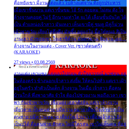
คือหยังเขา มีงานแต่งแล้ว ไปล้างแต่จาน ดั่งถูกประหาร
เมื่อเขาชื่นบาน แต่เราขื่นขม โอ้ รัก ลอยลม ไม่สม ดัง ใจ
ล้างจานคอยคู่ ไม่รู้ อีกนานเท่าใด จะได้ เลื่อนขั้นบันได ได้
เป็น ตำแหน่งเจ้าสาว มันเหงา เห็นเขามีคู่ ซมดู มีคู่ก็ม่วน
เข้าพาขวัญ เสียงโห่ตึงตึง มันซึ้ง อยู่แก่ใจ มื้อใด๋หนอ สิเป็น
งานเฮา มัวซอยเขา ใจเฮาซิด้าน มันทรมาน จับจาน เอย…
ล้างจานในงานแต่ง - Cover Ver. (ซาวด์ดนตรี)
(KARAOKE)
27 views • 03.08.2569
งานแต่ง เขาแซง แย่งเอาไปก่อน หัวใจอาวรณ์ มาซ่อน อยู่
ในห้องครัว ข้างนอกเจ้าสาว ส่งยิ้ม ให้คนไปทั่ว แต่เรา เฝ้า
อยู่ในครัว ทำตัวเป็นเด็ก ล้างจาน ในเมื่อ เจ้าสาว คือคน
บ้านใกล้ พึ่งพาอาศัย จำใจ ต้องไปช่วยงาน พอถึงเวลา เขา
พา กันเข้าพาขวัญ เพื่อนฝูง เฮฮาดังลั่น แต่เราล้างจาน
เดียวดาย เป็นคนพ่าย บ่มีความหมาย เคียงใจเจ้าบ่าว เป็น
คนพ่าย บ่มีความหมาย เคียงใจเจ้าบ่าว เพื่อนเจ้าสาว ยัง
เป็นบ่ได้ คือคนพ่าย ฮักคน ไม่มีใครสน เขาไม่เห็นคน ที่อยู่