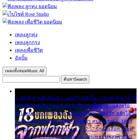
เพลงลูกทุ่ง
เพลงลูกกรุง
เพลงเพื่อชีวิต
อัลบั้ม
เพลงทั้งหมด
Music All
ค้นหา
Search
1. 00:00 สามสิบยังแจ๋ว - ยอดรัก สลักใจ 2. 02:49 รักมาห้าปี
- ศรเพชร ศรสุพรรณ 3. 05:57 รักสาวเสื้อลาย - แสงสุรีย์
รุ่งโรจน์ 4. 09:51 รักสะท้านดินสะเทือน - ยอดรัก สลักใจ 5.
12:23 มอเตอร์ไซค์ทำหล่น - ศรเพชร ศรสุพรรณ 6. 14:49
หิ้วกระเป๋า - แสงสุรีย์ รุ่งโรจน์ 7. 17:57 รักเผื่อเลือก - ยอด
รัก สลักใจ 8. 21:21 น้ำตาไอ้หนุ่ม - ศรเพชร ศรสุพรรณ 9.