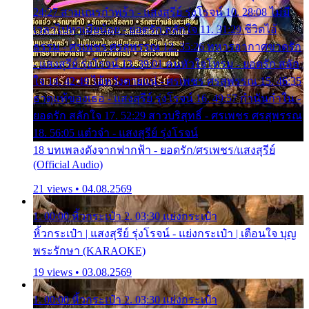
24:27 สามเณรกำพร้า - แสงสุรีย์ รุ่งโรจน์ 10. 28:08 ไม่มี
เวลาไปหาเมียน้อย - ยอดรัก สลักใจ 11. 31:29 ชีวิตไอ้
ธรรม - ศรเพชร ศรสุพรรณ 12. 35:26 ทหารอากาศขาดรัก
- แสงสุรีย์ รุ่งโรจน์ 13. 39:01 คนหัวใจโทรม - ยอดรัก สลัก
ใจ 14. 42:49 ไอ้หวังตายแน่ - ศรเพชร ศรสุพรรณ 15. 46:35
ธาตุแท้ของเธอ - แสงสุรีย์ รุ่งโรจน์ 16. 49:57 กำนันกำใน -
ยอดรัก สลักใจ 17. 52:29 สาวบริสุทธิ์ - ศรเพชร ศรสุพรรณ
18. 56:05 แต๋วจ๋า - แสงสุรีย์ รุ่งโรจน์
18 บทเพลงดังจากฟากฟ้า - ยอดรัก/ศรเพชร/แสงสุรีย์
(Official Audio)
21 views • 04.08.2569
1. 00:00 หิ้วกระเป๋า 2. 03:30 แย่งกระเป๋า
หิ้วกระเป๋า | แสงสุรีย์ รุ่งโรจน์ - แย่งกระเป๋า | เตือนใจ บุญ
พระรักษา (KARAOKE)
19 views • 03.08.2569
1. 00:00 หิ้วกระเป๋า 2. 03:30 แย่งกระเป๋า