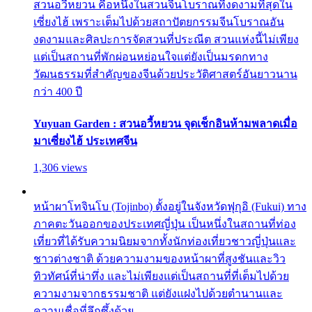
สวนอวี้หยวน คือหนึ่งในสวนจีนโบราณที่งดงามที่สุดใน
เซี่ยงไฮ้ เพราะเต็มไปด้วยสถาปัตยกรรมจีนโบราณอัน
งดงามและศิลปะการจัดสวนที่ประณีต สวนแห่งนี้ไม่เพียง
แต่เป็นสถานที่พักผ่อนหย่อนใจแต่ยังเป็นมรดกทาง
วัฒนธรรมที่สำคัญของจีนด้วยประวัติศาสตร์อันยาวนาน
กว่า 400 ปี
Yuyuan Garden : สวนอวี้หยวน จุดเช็กอินห้ามพลาดเมื่อ
มาเซี่ยงไฮ้ ประเทศจีน
1,306 views
หน้าผาโทจินโบ (Tojinbo) ตั้งอยู่ในจังหวัดฟุกุอิ (Fukui) ทาง
ภาคตะวันออกของประเทศญี่ปุ่น เป็นหนึ่งในสถานที่ท่อง
เที่ยวที่ได้รับความนิยมจากทั้งนักท่องเที่ยวชาวญี่ปุ่นและ
ชาวต่างชาติ ด้วยความงามของหน้าผาที่สูงชันและวิว
ทิวทัศน์ที่น่าทึ่ง และไม่เพียงแต่เป็นสถานที่ที่เต็มไปด้วย
ความงามจากธรรมชาติ แต่ยังแฝงไปด้วยตำนานและ
ความเชื่อที่ลึกซึ้งด้วย