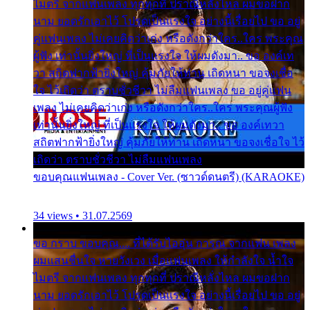
ไมตรี จากแฟนเพลง ทุกทุกที่ ปราณีหลั่งไหล ผมขอฝาก
นาม ยอดรักเอาไว้ โปรดเป็นแรงใจ อย่างนี้เรื่อยไป ขอ อยู่
คู่แฟนเพลง ไม่เคยคิดว่าเก่ง หรือดังกว่าใคร..ใคร พระคุณ
ผู้ฟัง เท่านั้นยิ่งใหญ่ ที่เป็นแรงใจ ให้ผมดังมา.. ขอ องค์เท
วา สถิตฟากฟ้ายิ่งใหญ่ คุ้มภัยให้ท่าน เถิดหนา ขอจงเชื่อ
ใจ ไว้เถิดว่า ตราบชั่วชีวา ไม่ลืมแฟนเพลง ขอ อยู่คู่แฟน
เพลง ไม่เคยคิดว่าเก่ง หรือดังกว่าใคร..ใคร พระคุณผู้ฟัง
เท่านั้นยิ่งใหญ่ ที่เป็นแรงใจ ให้ผมดังมา.. ขอ องค์เทวา
สถิตฟากฟ้ายิ่งใหญ่ คุ้มภัยให้ท่าน เถิดหนา ขอจงเชื่อใจ ไว้
เถิดว่า ตราบชั่วชีวา ไม่ลืมแฟนเพลง
ขอบคุณแฟนเพลง - Cover Ver. (ซาวด์ดนตรี) (KARAOKE)
34 views • 31.07.2569
ขอ กราบ ขอบคุณ.... ที่ได้รับไออุ่น การุณ จากแฟน เพลง
ผมแสนชื่นใจ หายวังเวง เมื่อแฟนเพลง ให้กำลังใจ น้ำใจ
ไมตรี จากแฟนเพลง ทุกทุกที่ ปราณีหลั่งไหล ผมขอฝาก
นาม ยอดรักเอาไว้ โปรดเป็นแรงใจ อย่างนี้เรื่อยไป ขอ อยู่