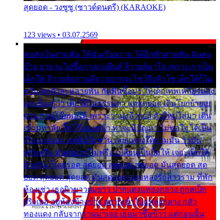
สุดยอด - วงซูซู (ซาวด์ดนตรี) (KARAOKE)
123 views • 03.07.2569
พ่อส่งเงินสามพัน ให้ฉันเรียนราม ได้อีกสักสามพัน ฉันคง
บ๊าย บาย จะไปซื้อกางเกงยีนส์ ลีวายส์มาใส่ เพราะเราเป็น
เด็กใต้ ลีวายส์อย่างเดียว อยากจะโชว์ถึงหิวโซ เด็กใต้ก็ไม่
หวั่น ตกตัวละหลายพัน กัดฟันซื้อมา ให้เด็กเทพเหลียวมอง
และต้องรู้ว่า เด็กใต้ไม่ธรรมดา แต่สุดยอด เดินโยกย้ายเย
ยวน กวนโอ๊ยพอได้ เพราะว่านุ่งลีวายส์ ตัวใหม่ใส่มา เดิน
เข้ามหาลัย จิ๊กโก๊มองหน้า ท่าจะมีปัญหา ไม่พอใจ ได้เป็น
เรื่องแน่นอน แต่ฉันไม่หวั่น เลยแหลงใต้ถามมัน ว่ามัน
พรั่นพรือ มันตอบว่าไม่พรื่อ เปลี่ยนเป็นยิ้มให้ เจอะเด็กใต้
ด้วยกัน ก็เลยรอด สุดยอด สุดยอด สุดยอด มันสุดยอด สุด
ยอด สุดยอด สุดยอด มันสุดยอด แอบหลงรักสาวราม ที่พัก
ห้องเช่า เธอผิวขาวผมยาว ปากแดงแหลงกลาง ถูกสเป็ก
จริงเธอ อยู่ห้องข้างข้าง อยากเข้าไปแหลงกลาง กลัว
ทองแดง กลับจากรามมาเจอ เธอมาซื้อข้าว แต่ก่อนนั้น