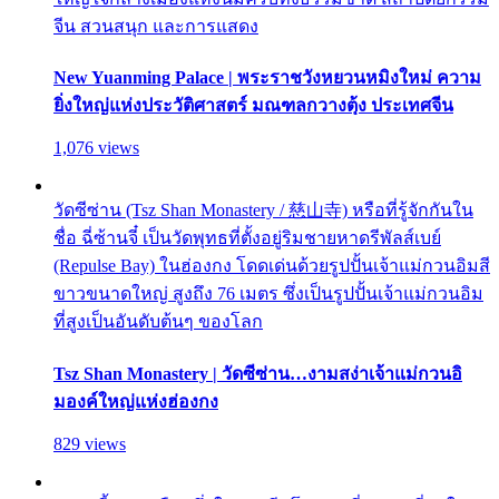
จีน สวนสนุก และการแสดง
New Yuanming Palace | พระราชวังหยวนหมิงใหม่ ความ
ยิ่งใหญ่แห่งประวัติศาสตร์ มณฑลกวางตุ้ง ประเทศจีน
1,076 views
วัดซีซ่าน (Tsz Shan Monastery / 慈山寺) หรือที่รู้จักกันใน
ชื่อ ฉี่ซ้านจี๋ เป็นวัดพุทธที่ตั้งอยู่ริมชายหาดรีพัลส์เบย์
(Repulse Bay) ในฮ่องกง โดดเด่นด้วยรูปปั้นเจ้าแม่กวนอิมสี
ขาวขนาดใหญ่ สูงถึง 76 เมตร ซึ่งเป็นรูปปั้นเจ้าแม่กวนอิม
ที่สูงเป็นอันดับต้นๆ ของโลก
Tsz Shan Monastery | วัดซีซ่าน…งามสง่าเจ้าแม่กวนอิ
มองค์ใหญ่แห่งฮ่องกง
829 views