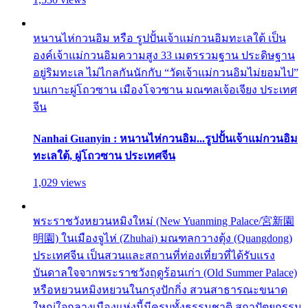
หนานไห่กวนอิม หรือ รูปปั้นเจ้าแม่กวนอิมทะเลใต้ เป็น
องค์เจ้าแม่กวนอิมความสูง 33 เมตรรวมฐาน ประดิษฐาน
อยู่ริมทะเล ไม่ไกลกันนักกับ “วัดเจ้าแม่กวนอิมไม่ยอมไป”
บนเกาะผู่โถวซาน เมืองโจวซาน มณฑลเจ้อเจียง ประเทศ
จีน
Nanhai Guanyin : หนานไห่กวนอิม...รูปปั้นเจ้าแม่กวนอิม
ทะเลใต้, ผู่โถวซาน ประเทศจีน
1,029 views
พระราชวังหยวนหมิงใหม่ (New Yuanming Palace/宮新園
明園) ในเมืองจูไห่ (Zhuhai) มณฑลกวางตุ้ง (Quangdong)
ประเทศจีน เป็นสวนและสถานที่ท่องเที่ยวที่ได้รับแรง
บันดาลใจจากพระราชวังฤดูร้อนเก่า (Old Summer Palace)
หรือหยวนหมิงหยวนในกรุงปักกิ่ง สวนสาธารณะขนาด
ใหญ่ใจกลางเมืองแห่งนี้มีครบทั้งธรรมชาติ สถาปัตยกรรม