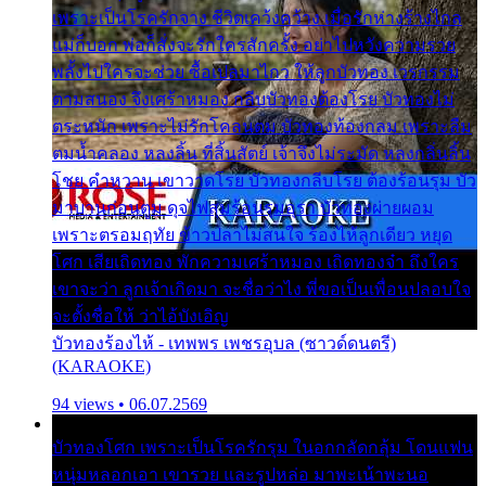
เพราะเป็นโรครักจาง ชีวิตเคว้งคว้าง เมื่อรักห่างร้างไกล
แม่ก็บอก พ่อก็สั่งจะรักใครสักครั้ง อย่าไปหวังความรวย
พลั้งไปใครจะช่วย ซื้อเปลมาไกว ให้ลูกบัวทอง เวรกรรม
ตามสนอง จึงเศร้าหมอง กลีบบัวทองต้องโรย บัวทองไม่
ตระหนัก เพราะไม่รักโคลนตม บัวทองท้องกลม เพราะลืม
ตมน้ำคลอง หลงลิ้น ที่สิ้นสัตย์ เจ้าจึงไม่ระมัด หลงกลิ่นลิ้น
โชย คำหวาน เขาวาดโรย บัวทองกลีบโรย ต้องร้อนรุม บัว
มาบานก่อนตูม ดุจไฟสุมร้อนรุมอุรา บัวทองผ่ายผอม
เพราะตรอมฤทัย ข้าวปลาไม่สนใจ ร้องไห้ลูกเดียว หยุด
โศก เสียเถิดทอง พักความเศร้าหมอง เถิดทองจ๋า ถึงใคร
เขาจะว่า ลูกเจ้าเกิดมา จะชื่อว่าไง พี่ขอเป็นเพื่อนปลอบใจ
จะตั้งชื่อให้ ว่าไอ้บังเอิญ
บัวทองร้องไห้ - เทพพร เพชรอุบล (ซาวด์ดนตรี)
(KARAOKE)
94 views • 06.07.2569
บัวทองโศก เพราะเป็นโรครักรุม ในอกกลัดกลุ้ม โดนแฟน
หนุ่มหลอกเอา เขารวย และรูปหล่อ มาพะเน้าพะนอ