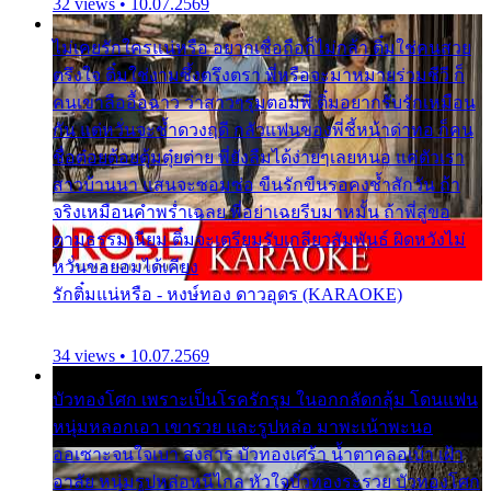
32 views • 10.07.2569
ไม่เคยรักใครแน่หรือ อยากเชื่อถือก็ไม่กล้า ติ๋มใช่คนสวย
ตรึงใจ ติ๋มใช่งามซึ้งตรึงตรา พี่หรือจะมาหมายร่วมชีวี ก็
คนเขาลืออื้อฉาว ว่าสาวๆรุมตอมพี่ ติ๋มอยากรับรักเหมือน
กัน แต่หวั่นจะช้ำดวงฤดี กลัวแฟนของพี่ชี้หน้าด่าทอ ก็คน
ชื่อต๋อยต้อยตุ้มตุ๋ยต่าย พี่ยังลืมได้ง่ายๆเลยหนอ แค่ตัวเรา
สาวบ้านนา แสนจะซอมซ่อ ขืนรักขืนรอคงช้ำสักวัน ถ้า
จริงเหมือนคำพร่ำเฉลย พี่อย่าเฉยรีบมาหมั้น ถ้าพี่สู่ขอ
ตามธรรมเนียม ติ๋มจะเตรียมรับเกลียวสัมพันธ์ ผิดหวังไม่
หวั่นขอยอมได้เคียง
รักติ๋มแน่หรือ - หงษ์ทอง ดาวอุดร (KARAOKE)
34 views • 10.07.2569
บัวทองโศก เพราะเป็นโรครักรุม ในอกกลัดกลุ้ม โดนแฟน
หนุ่มหลอกเอา เขารวย และรูปหล่อ มาพะเน้าพะนอ
ออเซาะจนใจเบา สงสาร บัวทองเศร้า น้ำตาคลอเบ้า เฝ้า
อาลัย หนุ่มรูปหล่อหนีไกล หัวใจบัวทองระรวย บัวทองโศก