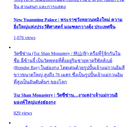
จีน สวนสนุก และการแสดง
New Yuanming Palace | พระราชวังหยวนหมิงใหม่ ความ
ยิ่งใหญ่แห่งประวัติศาสตร์ มณฑลกวางตุ้ง ประเทศจีน
1,076 views
วัดซีซ่าน (Tsz Shan Monastery / 慈山寺) หรือที่รู้จักกันใน
ชื่อ ฉี่ซ้านจี๋ เป็นวัดพุทธที่ตั้งอยู่ริมชายหาดรีพัลส์เบย์
(Repulse Bay) ในฮ่องกง โดดเด่นด้วยรูปปั้นเจ้าแม่กวนอิมสี
ขาวขนาดใหญ่ สูงถึง 76 เมตร ซึ่งเป็นรูปปั้นเจ้าแม่กวนอิม
ที่สูงเป็นอันดับต้นๆ ของโลก
Tsz Shan Monastery | วัดซีซ่าน…งามสง่าเจ้าแม่กวนอิ
มองค์ใหญ่แห่งฮ่องกง
829 views