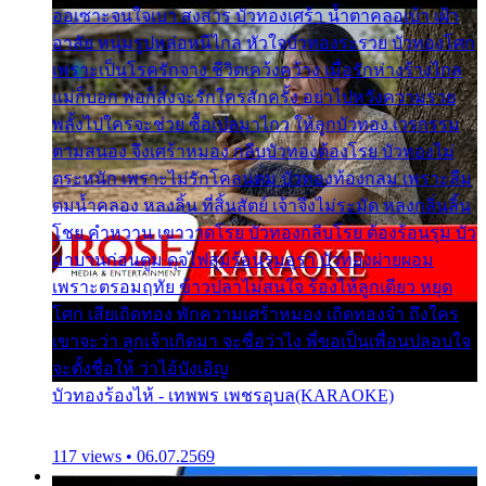
ออเซาะจนใจเบา สงสาร บัวทองเศร้า น้ำตาคลอเบ้า เฝ้า
อาลัย หนุ่มรูปหล่อหนีไกล หัวใจบัวทองระรวย บัวทองโศก
เพราะเป็นโรครักจาง ชีวิตเคว้งคว้าง เมื่อรักห่างร้างไกล
แม่ก็บอก พ่อก็สั่งจะรักใครสักครั้ง อย่าไปหวังความรวย
พลั้งไปใครจะช่วย ซื้อเปลมาไกว ให้ลูกบัวทอง เวรกรรม
ตามสนอง จึงเศร้าหมอง กลีบบัวทองต้องโรย บัวทองไม่
ตระหนัก เพราะไม่รักโคลนตม บัวทองท้องกลม เพราะลืม
ตมน้ำคลอง หลงลิ้น ที่สิ้นสัตย์ เจ้าจึงไม่ระมัด หลงกลิ่นลิ้น
โชย คำหวาน เขาวาดโรย บัวทองกลีบโรย ต้องร้อนรุม บัว
มาบานก่อนตูม ดุจไฟสุมร้อนรุมอุรา บัวทองผ่ายผอม
เพราะตรอมฤทัย ข้าวปลาไม่สนใจ ร้องไห้ลูกเดียว หยุด
โศก เสียเถิดทอง พักความเศร้าหมอง เถิดทองจ๋า ถึงใคร
เขาจะว่า ลูกเจ้าเกิดมา จะชื่อว่าไง พี่ขอเป็นเพื่อนปลอบใจ
จะตั้งชื่อให้ ว่าไอ้บังเอิญ
บัวทองร้องไห้ - เทพพร เพชรอุบล(KARAOKE)
117 views • 06.07.2569