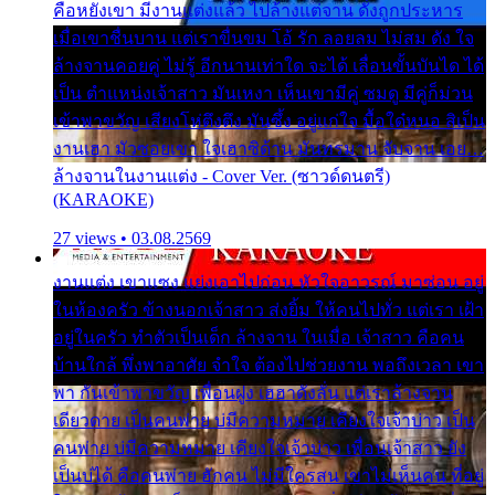
คือหยังเขา มีงานแต่งแล้ว ไปล้างแต่จาน ดั่งถูกประหาร
เมื่อเขาชื่นบาน แต่เราขื่นขม โอ้ รัก ลอยลม ไม่สม ดัง ใจ
ล้างจานคอยคู่ ไม่รู้ อีกนานเท่าใด จะได้ เลื่อนขั้นบันได ได้
เป็น ตำแหน่งเจ้าสาว มันเหงา เห็นเขามีคู่ ซมดู มีคู่ก็ม่วน
เข้าพาขวัญ เสียงโห่ตึงตึง มันซึ้ง อยู่แก่ใจ มื้อใด๋หนอ สิเป็น
งานเฮา มัวซอยเขา ใจเฮาซิด้าน มันทรมาน จับจาน เอย…
ล้างจานในงานแต่ง - Cover Ver. (ซาวด์ดนตรี)
(KARAOKE)
27 views • 03.08.2569
งานแต่ง เขาแซง แย่งเอาไปก่อน หัวใจอาวรณ์ มาซ่อน อยู่
ในห้องครัว ข้างนอกเจ้าสาว ส่งยิ้ม ให้คนไปทั่ว แต่เรา เฝ้า
อยู่ในครัว ทำตัวเป็นเด็ก ล้างจาน ในเมื่อ เจ้าสาว คือคน
บ้านใกล้ พึ่งพาอาศัย จำใจ ต้องไปช่วยงาน พอถึงเวลา เขา
พา กันเข้าพาขวัญ เพื่อนฝูง เฮฮาดังลั่น แต่เราล้างจาน
เดียวดาย เป็นคนพ่าย บ่มีความหมาย เคียงใจเจ้าบ่าว เป็น
คนพ่าย บ่มีความหมาย เคียงใจเจ้าบ่าว เพื่อนเจ้าสาว ยัง
เป็นบ่ได้ คือคนพ่าย ฮักคน ไม่มีใครสน เขาไม่เห็นคน ที่อยู่