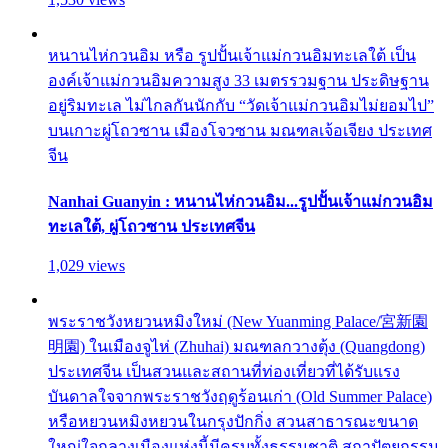
หนานไห่กวนอิม หรือ รูปปั้นเจ้าแม่กวนอิมทะเลใต้ เป็น
องค์เจ้าแม่กวนอิมความสูง 33 เมตรรวมฐาน ประดิษฐาน
อยู่ริมทะเล ไม่ไกลกันนักกับ “วัดเจ้าแม่กวนอิมไม่ยอมไป”
บนเกาะผู่โถวซาน เมืองโจวซาน มณฑลเจ้อเจียง ประเทศ
จีน
Nanhai Guanyin : หนานไห่กวนอิม...รูปปั้นเจ้าแม่กวนอิม
ทะเลใต้, ผู่โถวซาน ประเทศจีน
1,029 views
พระราชวังหยวนหมิงใหม่ (New Yuanming Palace/宮新園
明園) ในเมืองจูไห่ (Zhuhai) มณฑลกวางตุ้ง (Quangdong)
ประเทศจีน เป็นสวนและสถานที่ท่องเที่ยวที่ได้รับแรง
บันดาลใจจากพระราชวังฤดูร้อนเก่า (Old Summer Palace)
หรือหยวนหมิงหยวนในกรุงปักกิ่ง สวนสาธารณะขนาด
ใหญ่ใจกลางเมืองแห่งนี้มีครบทั้งธรรมชาติ สถาปัตยกรรม