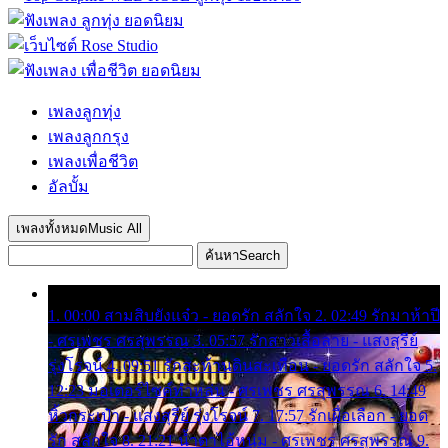
เพลงลูกทุ่ง
เพลงลูกกรุง
เพลงเพื่อชีวิต
อัลบั้ม
เพลงทั้งหมด
Music All
ค้นหา
Search
1. 00:00 สามสิบยังแจ๋ว - ยอดรัก สลักใจ 2. 02:49 รักมาห้าปี
- ศรเพชร ศรสุพรรณ 3. 05:57 รักสาวเสื้อลาย - แสงสุรีย์
รุ่งโรจน์ 4. 09:51 รักสะท้านดินสะเทือน - ยอดรัก สลักใจ 5.
12:23 มอเตอร์ไซค์ทำหล่น - ศรเพชร ศรสุพรรณ 6. 14:49
หิ้วกระเป๋า - แสงสุรีย์ รุ่งโรจน์ 7. 17:57 รักเผื่อเลือก - ยอด
รัก สลักใจ 8. 21:21 น้ำตาไอ้หนุ่ม - ศรเพชร ศรสุพรรณ 9.