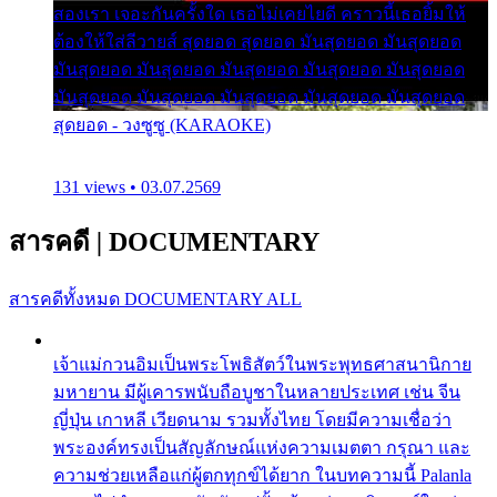
สองเรา เจอะกันครั้งใด เธอไม่เคยไยดี คราวนี้เธอยิ้มให้
ต้องให้ใส่ลีวายส์ สุดยอด สุดยอด มันสุดยอด มันสุดยอด
มันสุดยอด มันสุดยอด มันสุดยอด มันสุดยอด มันสุดยอด
มันสุดยอด มันสุดยอด มันสุดยอด มันสุดยอด มันสุดยอด
สุดยอด - วงซูซู (KARAOKE)
131 views • 03.07.2569
สารคดี
|
DOCUMENTARY
สารคดีทั้งหมด
DOCUMENTARY ALL
เจ้าแม่กวนอิมเป็นพระโพธิสัตว์ในพระพุทธศาสนานิกาย
มหายาน มีผู้เคารพนับถือบูชาในหลายประเทศ เช่น จีน
ญี่ปุ่น เกาหลี เวียดนาม รวมทั้งไทย โดยมีความเชื่อว่า
พระองค์ทรงเป็นสัญลักษณ์แห่งความเมตตา กรุณา และ
ความช่วยเหลือแก่ผู้ตกทุกข์ได้ยาก ในบทความนี้ Palanla