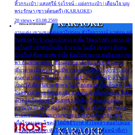
หิ้วกระเป๋า | แสงสุรีย์ รุ่งโรจน์ - แย่งกระเป๋า | เตือนใจ บุญ
พระรักษา (ซาวด์ดนตรี) (KARAOKE)
20 views • 03.08.2569
งานแต่ง เขาแซง แย่งเอาไปก่อน หัวใจอาวรณ์ มาซ่อน อยู่
ในห้องครัว ข้างนอกเจ้าสาว ส่งยิ้ม ให้คนไปทั่ว แต่เรา เฝ้า
อยู่ในครัว ทำตัวเป็นเด็ก ล้างจาน ในเมื่อ เจ้าสาว คือคน
บ้านใกล้ พึ่งพาอาศัย จำใจ ต้องไปช่วยงาน พอถึงเวลา เขา
พา กันเข้าพาขวัญ เพื่อนฝูง เฮฮาดังลั่น แต่เราล้างจาน
เดียวดาย เป็นคนพ่าย บ่มีความหมาย เคียงใจเจ้าบ่าว เป็น
คนพ่าย บ่มีความหมาย เคียงใจเจ้าบ่าว เพื่อนเจ้าสาว ยัง
เป็นบ่ได้ คือคนพ่าย ฮักคน ไม่มีใครสน เขาไม่เห็นคน ที่อยู่
ในครัว เจ้าสาว ก็มัวแต่งตัว สวยเด่น นั่งเคียงเจ้าบ่าว ที่เขา
เฝ้าคอย ใจเต้น หัวใจของเรา ลำเค็ญ ใครจะมองเห็น
ความใน ใจ เศร้า มันร้าวระบม ต้องมาขื่นขม เศร้าตรม
ท่ามความสุขี ช่วยงานเขาแต่ง แต่เรา แล้งมาหลายปี
เมื่อไรหนอจะ โชคดี ได้มีพิธีวิวาห์ หัวใจหล้า คอยไปคอย
มา คือหน้าที่เก่า หัวใจหล้า คอยไปคอยมา คือหน้าที่เก่า