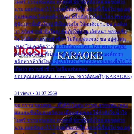
ไมตรี จากแฟนเพลง ทุกทุกที่ ปราณีหลั่งไหล ผมขอฝาก
นาม ยอดรักเอาไว้ โปรดเป็นแรงใจ อย่างนี้เรื่อยไป ขอ อยู่
คู่แฟนเพลง ไม่เคยคิดว่าเก่ง หรือดังกว่าใคร..ใคร พระคุณ
ผู้ฟัง เท่านั้นยิ่งใหญ่ ที่เป็นแรงใจ ให้ผมดังมา.. ขอ องค์เท
วา สถิตฟากฟ้ายิ่งใหญ่ คุ้มภัยให้ท่าน เถิดหนา ขอจงเชื่อ
ใจ ไว้เถิดว่า ตราบชั่วชีวา ไม่ลืมแฟนเพลง ขอ อยู่คู่แฟน
เพลง ไม่เคยคิดว่าเก่ง หรือดังกว่าใคร..ใคร พระคุณผู้ฟัง
เท่านั้นยิ่งใหญ่ ที่เป็นแรงใจ ให้ผมดังมา.. ขอ องค์เทวา
สถิตฟากฟ้ายิ่งใหญ่ คุ้มภัยให้ท่าน เถิดหนา ขอจงเชื่อใจ ไว้
เถิดว่า ตราบชั่วชีวา ไม่ลืมแฟนเพลง
ขอบคุณแฟนเพลง - Cover Ver. (ซาวด์ดนตรี) (KARAOKE)
34 views • 31.07.2569
ขอ กราบ ขอบคุณ.... ที่ได้รับไออุ่น การุณ จากแฟน เพลง
ผมแสนชื่นใจ หายวังเวง เมื่อแฟนเพลง ให้กำลังใจ น้ำใจ
ไมตรี จากแฟนเพลง ทุกทุกที่ ปราณีหลั่งไหล ผมขอฝาก
นาม ยอดรักเอาไว้ โปรดเป็นแรงใจ อย่างนี้เรื่อยไป ขอ อยู่