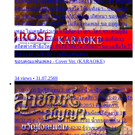
คู่แฟนเพลง ไม่เคยคิดว่าเก่ง หรือดังกว่าใคร..ใคร พระคุณ
ผู้ฟัง เท่านั้นยิ่งใหญ่ ที่เป็นแรงใจ ให้ผมดังมา.. ขอ องค์เท
วา สถิตฟากฟ้ายิ่งใหญ่ คุ้มภัยให้ท่าน เถิดหนา ขอจงเชื่อ
ใจ ไว้เถิดว่า ตราบชั่วชีวา ไม่ลืมแฟนเพลง ขอ อยู่คู่แฟน
เพลง ไม่เคยคิดว่าเก่ง หรือดังกว่าใคร..ใคร พระคุณผู้ฟัง
เท่านั้นยิ่งใหญ่ ที่เป็นแรงใจ ให้ผมดังมา.. ขอ องค์เทวา
สถิตฟากฟ้ายิ่งใหญ่ คุ้มภัยให้ท่าน เถิดหนา ขอจงเชื่อใจ ไว้
เถิดว่า ตราบชั่วชีวา ไม่ลืมแฟนเพลง
ขอบคุณแฟนเพลง - Cover Ver. (KARAOKE)
34 views • 31.07.2569
1. 00:00:00 ยินดีรับเดน 2. 00:03:44 น้ำตาอีสาน 3. 00:07:51
กิ่งทองใบหยก 4. 00:10:35 น้ำนิ่งไหลลึก 5. 00:13:49 ลานรัก
ลานเท 6. 00:17:06 จำใจจาก 7. 00:20:53 คืนฝนตก 8.
00:25:16 น้ำลงเดือนยี่ 9. 00:28:47 โสนน้อยเรือนงาม 10.
00:32:29 ตอไม้ที่ตายแล้ว 11. 00:35:41 น้ำกรดแช่เย็น 12.
00:39:08 อยากฟังซ้ำ 13. 00:42:32 รู้ว่าเขาหลอก 14.