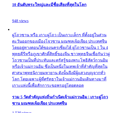
10 อันดับพระใหญ่และมีชื่อเสียงที่สุดในโลก
948 views
ผู่โถวซาน หรือ เกาะผู่โถว เป็นเกาะเล็กๆ ที่ตั้งอยู่ในส่วน
ตะวันออกของเมืองโจวซาน มณฑลเจ้อเจียง ประเทศจีน
โดยอยู่ทางตอนใต้ของนครเซี่ยงไฮ้ ผู่โถวซานเป็น 1 ใน 4
พุทธคีรีหรือภูเขาศักดิ์สิทธิ์ของจีน ชาวพุทธจีนเชื่อกันว่าผู่
โถวซานเป็นที่ประทับและตรัสรู้ของพระโพธิสัตว์กวนอิม
หรือเจ้าแม่กวนอิม ซึ่งเป็นหนึ่งในเทพเจ้าที่สำคัญที่สุดใน
ศาสนาพุทธนิกายมหายาน ดังนั้นจึงมีผู้แสวงบุญจากทั่ว
โลก โดยเฉพาะผู้ที่ศรัทธาในเจ้าแม่กวนอิมเดินทางมาที่
เกาะแห่งนี้เพื่อสักการะขอพรอยู่โดยตลอด
รวม 5 วัดสำคัญแห่งถิ่นกำเนิดเจ้าแม่กวนอิม | เกาะผู่โถว
ซาน มณฑลเจ้อเจียง ประเทศจีน
1,530 views