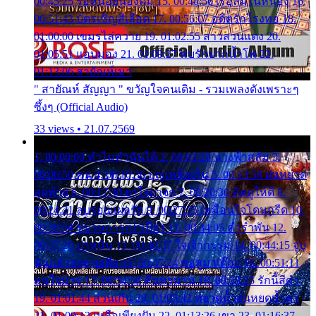
00:45:25 รอหน่อยน้องติ๋ม 15. 00:48:56 เรือล่มในหนอง 16.
00:51:43 บัตรเชิญสีเลือด 17. 00:56:07 อดีตรักโรงทอ 18.
01:00:00 เขมรไล่ควาย 19. 01:02:55 สาวสวนแตง 20.
01:05:51 แอบมอง 21. 01:09:27 พบรักปากน้ำโพ 22.
01:13:06 สายัณห์เมา
" สายัณห์ สัญญา " ขวัญใจคนเดิม - รวมเพลงดังเพราะๆ
ซึ้งๆ (Official Audio)
33 views • 21.07.2569
1. 00:00:00 ทำไมทำฉันได้ 2. 00:03:20 นางฟ้าสลัม 3.
00:06:50 คน 4. 00:10:36 บุญเหลือเกิน 5. 00:13:58 ฝนหยาด
สุดท้าย 6. 00:17:30 ยาใจยาจก 7. 00:20:30 คิดดูให้ดี 8.
00:24:21 ลบรอยแผลรัก 9. 00:27:35 เหมือนใจโดนกรีด 10.
00:30:54 ขบวนการเปาเปียว 11. 00:34:05 คำรำพัน 12.
00:37:20 ปาหนัน 13. 00:40:37 ใจเจ้ากรรม 14. 00:44:15 จูบ
ฉันแล้วจงตายเสีย 15. 00:47:24 ขอสูมาเต๊อะ 16. 00:51:11
คนใจมาร 17. 00:54:50 คืนทรมาน 18. 00:58:25 รักนี้สีดำ
19. 01:01:44 ส่วนเกิน 20. 01:05:42 หยาดน้ำฝนหยดน้ำตา
21. 01:09:13 เหลือเพียงฝัน 22. 01:13:26 เขา 23. 01:16:37