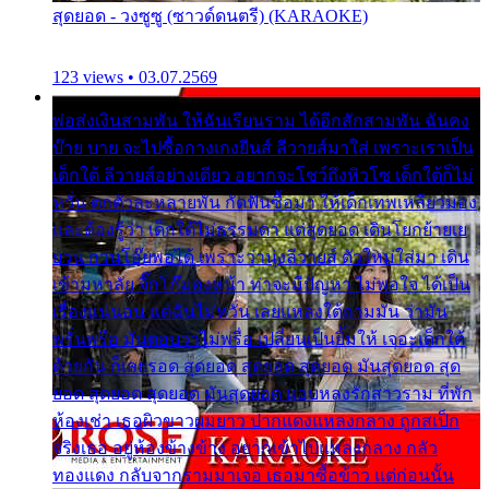
สุดยอด - วงซูซู (ซาวด์ดนตรี) (KARAOKE)
123 views • 03.07.2569
พ่อส่งเงินสามพัน ให้ฉันเรียนราม ได้อีกสักสามพัน ฉันคง
บ๊าย บาย จะไปซื้อกางเกงยีนส์ ลีวายส์มาใส่ เพราะเราเป็น
เด็กใต้ ลีวายส์อย่างเดียว อยากจะโชว์ถึงหิวโซ เด็กใต้ก็ไม่
หวั่น ตกตัวละหลายพัน กัดฟันซื้อมา ให้เด็กเทพเหลียวมอง
และต้องรู้ว่า เด็กใต้ไม่ธรรมดา แต่สุดยอด เดินโยกย้ายเย
ยวน กวนโอ๊ยพอได้ เพราะว่านุ่งลีวายส์ ตัวใหม่ใส่มา เดิน
เข้ามหาลัย จิ๊กโก๊มองหน้า ท่าจะมีปัญหา ไม่พอใจ ได้เป็น
เรื่องแน่นอน แต่ฉันไม่หวั่น เลยแหลงใต้ถามมัน ว่ามัน
พรั่นพรือ มันตอบว่าไม่พรื่อ เปลี่ยนเป็นยิ้มให้ เจอะเด็กใต้
ด้วยกัน ก็เลยรอด สุดยอด สุดยอด สุดยอด มันสุดยอด สุด
ยอด สุดยอด สุดยอด มันสุดยอด แอบหลงรักสาวราม ที่พัก
ห้องเช่า เธอผิวขาวผมยาว ปากแดงแหลงกลาง ถูกสเป็ก
จริงเธอ อยู่ห้องข้างข้าง อยากเข้าไปแหลงกลาง กลัว
ทองแดง กลับจากรามมาเจอ เธอมาซื้อข้าว แต่ก่อนนั้น