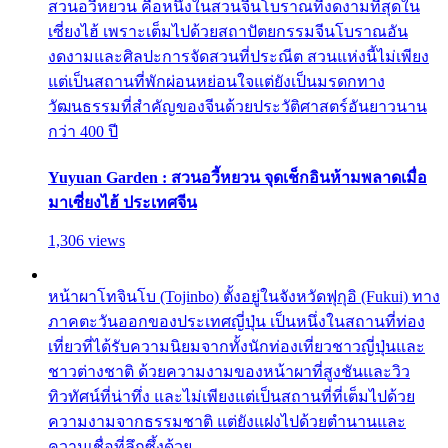
สวนอวี้หยวน คือหนึ่งในสวนจีนโบราณที่งดงามที่สุดใน
เซี่ยงไฮ้ เพราะเต็มไปด้วยสถาปัตยกรรมจีนโบราณอัน
งดงามและศิลปะการจัดสวนที่ประณีต สวนแห่งนี้ไม่เพียง
แต่เป็นสถานที่พักผ่อนหย่อนใจแต่ยังเป็นมรดกทาง
วัฒนธรรมที่สำคัญของจีนด้วยประวัติศาสตร์อันยาวนาน
กว่า 400 ปี
Yuyuan Garden : สวนอวี้หยวน จุดเช็กอินห้ามพลาดเมื่อ
มาเซี่ยงไฮ้ ประเทศจีน
1,306 views
หน้าผาโทจินโบ (Tojinbo) ตั้งอยู่ในจังหวัดฟุกุอิ (Fukui) ทาง
ภาคตะวันออกของประเทศญี่ปุ่น เป็นหนึ่งในสถานที่ท่อง
เที่ยวที่ได้รับความนิยมจากทั้งนักท่องเที่ยวชาวญี่ปุ่นและ
ชาวต่างชาติ ด้วยความงามของหน้าผาที่สูงชันและวิว
ทิวทัศน์ที่น่าทึ่ง และไม่เพียงแต่เป็นสถานที่ที่เต็มไปด้วย
ความงามจากธรรมชาติ แต่ยังแฝงไปด้วยตำนานและ
ความเชื่อที่ลึกซึ้งด้วย