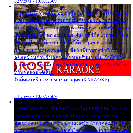
32 views • 10.07.2569
ไม่เคยรักใครแน่หรือ อยากเชื่อถือก็ไม่กล้า ติ๋มใช่คนสวย
ตรึงใจ ติ๋มใช่งามซึ้งตรึงตรา พี่หรือจะมาหมายร่วมชีวี ก็
คนเขาลืออื้อฉาว ว่าสาวๆรุมตอมพี่ ติ๋มอยากรับรักเหมือน
กัน แต่หวั่นจะช้ำดวงฤดี กลัวแฟนของพี่ชี้หน้าด่าทอ ก็คน
ชื่อต๋อยต้อยตุ้มตุ๋ยต่าย พี่ยังลืมได้ง่ายๆเลยหนอ แค่ตัวเรา
สาวบ้านนา แสนจะซอมซ่อ ขืนรักขืนรอคงช้ำสักวัน ถ้า
จริงเหมือนคำพร่ำเฉลย พี่อย่าเฉยรีบมาหมั้น ถ้าพี่สู่ขอ
ตามธรรมเนียม ติ๋มจะเตรียมรับเกลียวสัมพันธ์ ผิดหวังไม่
หวั่นขอยอมได้เคียง
รักติ๋มแน่หรือ - หงษ์ทอง ดาวอุดร (KARAOKE)
34 views • 10.07.2569
บัวทองโศก เพราะเป็นโรครักรุม ในอกกลัดกลุ้ม โดนแฟน
หนุ่มหลอกเอา เขารวย และรูปหล่อ มาพะเน้าพะนอ
ออเซาะจนใจเบา สงสาร บัวทองเศร้า น้ำตาคลอเบ้า เฝ้า
อาลัย หนุ่มรูปหล่อหนีไกล หัวใจบัวทองระรวย บัวทองโศก