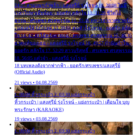
24:27 สามเณรกำพร้า - แสงสุรีย์ รุ่งโรจน์ 10. 28:08 ไม่มี
เวลาไปหาเมียน้อย - ยอดรัก สลักใจ 11. 31:29 ชีวิตไอ้
ธรรม - ศรเพชร ศรสุพรรณ 12. 35:26 ทหารอากาศขาดรัก
- แสงสุรีย์ รุ่งโรจน์ 13. 39:01 คนหัวใจโทรม - ยอดรัก สลัก
ใจ 14. 42:49 ไอ้หวังตายแน่ - ศรเพชร ศรสุพรรณ 15. 46:35
ธาตุแท้ของเธอ - แสงสุรีย์ รุ่งโรจน์ 16. 49:57 กำนันกำใน -
ยอดรัก สลักใจ 17. 52:29 สาวบริสุทธิ์ - ศรเพชร ศรสุพรรณ
18. 56:05 แต๋วจ๋า - แสงสุรีย์ รุ่งโรจน์
18 บทเพลงดังจากฟากฟ้า - ยอดรัก/ศรเพชร/แสงสุรีย์
(Official Audio)
21 views • 04.08.2569
1. 00:00 หิ้วกระเป๋า 2. 03:30 แย่งกระเป๋า
หิ้วกระเป๋า | แสงสุรีย์ รุ่งโรจน์ - แย่งกระเป๋า | เตือนใจ บุญ
พระรักษา (KARAOKE)
19 views • 03.08.2569
1. 00:00 หิ้วกระเป๋า 2. 03:30 แย่งกระเป๋า