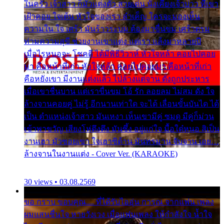
ในครัว เจ้าสาว ก็มัวแต่งตัว สวยเด่น นั่งเคียงเจ้าบ่าว ที่เขา
เฝ้าคอย ใจเต้น หัวใจของเรา ลำเค็ญ ใครจะมองเห็น
ความใน ใจ เศร้า มันร้าวระบม ต้องมาขื่นขม เศร้าตรม
ท่ามความสุขี ช่วยงานเขาแต่ง แต่เรา แล้งมาหลายปี
เมื่อไรหนอจะ โชคดี ได้มีพิธีวิวาห์ หัวใจหล้า คอยไปคอย
มา คือหน้าที่เก่า หัวใจหล้า คอยไปคอยมา คือหน้าที่เก่า
คือหยังเขา มีงานแต่งแล้ว ไปล้างแต่จาน ดั่งถูกประหาร
เมื่อเขาชื่นบาน แต่เราขื่นขม โอ้ รัก ลอยลม ไม่สม ดัง ใจ
ล้างจานคอยคู่ ไม่รู้ อีกนานเท่าใด จะได้ เลื่อนขั้นบันได ได้
เป็น ตำแหน่งเจ้าสาว มันเหงา เห็นเขามีคู่ ซมดู มีคู่ก็ม่วน
เข้าพาขวัญ เสียงโห่ตึงตึง มันซึ้ง อยู่แก่ใจ มื้อใด๋หนอ สิเป็น
งานเฮา มัวซอยเขา ใจเฮาซิด้าน มันทรมาน จับจาน เอย…
ล้างจานในงานแต่ง - Cover Ver. (KARAOKE)
30 views • 03.08.2569
ขอ กราบ ขอบคุณ.... ที่ได้รับไออุ่น การุณ จากแฟน เพลง
ผมแสนชื่นใจ หายวังเวง เมื่อแฟนเพลง ให้กำลังใจ น้ำใจ