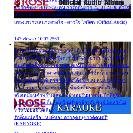
ขอรักคืน 24. 01:19:56 คนเรารักกันยาก 25. 01:23:06 หัวใจ
เถื่อน 26. 01:26:45 อยู่เพื่อลูก
เพลงเพราะเสนาะดวงใจ - ดาวใจ ไพจิตร (Official Audio)
147 views • 10.07.2569
ไม่เคยรักใครแน่หรือ อยากเชื่อถือก็ไม่กล้า ติ๋มใช่คนสวย
ตรึงใจ ติ๋มใช่งามซึ้งตรึงตรา พี่หรือจะมาหมายร่วมชีวี ก็
คนเขาลืออื้อฉาว ว่าสาวๆรุมตอมพี่ ติ๋มอยากรับรักเหมือน
กัน แต่หวั่นจะช้ำดวงฤดี กลัวแฟนของพี่ชี้หน้าด่าทอ ก็คน
ชื่อต๋อยต้อยตุ้มตุ๋ยต่าย พี่ยังลืมได้ง่ายๆเลยหนอ แค่ตัวเรา
สาวบ้านนา แสนจะซอมซ่อ ขืนรักขืนรอคงช้ำสักวัน ถ้า
จริงเหมือนคำพร่ำเฉลย พี่อย่าเฉยรีบมาหมั้น ถ้าพี่สู่ขอ
ตามธรรมเนียม ติ๋มจะเตรียมรับเกลียวสัมพันธ์ ผิดหวังไม่
หวั่นขอยอมได้เคียง
รักติ๋มแน่หรือ - หงษ์ทอง ดาวอุดร (ซาวด์ดนตรี)
(KARAOKE)