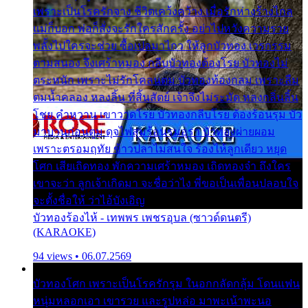
เพราะเป็นโรครักจาง ชีวิตเคว้งคว้าง เมื่อรักห่างร้างไกล
แม่ก็บอก พ่อก็สั่งจะรักใครสักครั้ง อย่าไปหวังความรวย
พลั้งไปใครจะช่วย ซื้อเปลมาไกว ให้ลูกบัวทอง เวรกรรม
ตามสนอง จึงเศร้าหมอง กลีบบัวทองต้องโรย บัวทองไม่
ตระหนัก เพราะไม่รักโคลนตม บัวทองท้องกลม เพราะลืม
ตมน้ำคลอง หลงลิ้น ที่สิ้นสัตย์ เจ้าจึงไม่ระมัด หลงกลิ่นลิ้น
โชย คำหวาน เขาวาดโรย บัวทองกลีบโรย ต้องร้อนรุม บัว
มาบานก่อนตูม ดุจไฟสุมร้อนรุมอุรา บัวทองผ่ายผอม
เพราะตรอมฤทัย ข้าวปลาไม่สนใจ ร้องไห้ลูกเดียว หยุด
โศก เสียเถิดทอง พักความเศร้าหมอง เถิดทองจ๋า ถึงใคร
เขาจะว่า ลูกเจ้าเกิดมา จะชื่อว่าไง พี่ขอเป็นเพื่อนปลอบใจ
จะตั้งชื่อให้ ว่าไอ้บังเอิญ
บัวทองร้องไห้ - เทพพร เพชรอุบล (ซาวด์ดนตรี)
(KARAOKE)
94 views • 06.07.2569
บัวทองโศก เพราะเป็นโรครักรุม ในอกกลัดกลุ้ม โดนแฟน
หนุ่มหลอกเอา เขารวย และรูปหล่อ มาพะเน้าพะนอ