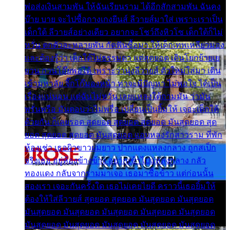
พ่อส่งเงินสามพัน ให้ฉันเรียนราม ได้อีกสักสามพัน ฉันคง
บ๊าย บาย จะไปซื้อกางเกงยีนส์ ลีวายส์มาใส่ เพราะเราเป็น
เด็กใต้ ลีวายส์อย่างเดียว อยากจะโชว์ถึงหิวโซ เด็กใต้ก็ไม่
หวั่น ตกตัวละหลายพัน กัดฟันซื้อมา ให้เด็กเทพเหลียวมอง
และต้องรู้ว่า เด็กใต้ไม่ธรรมดา แต่สุดยอด เดินโยกย้ายเย
ยวน กวนโอ๊ยพอได้ เพราะว่านุ่งลีวายส์ ตัวใหม่ใส่มา เดิน
เข้ามหาลัย จิ๊กโก๊มองหน้า ท่าจะมีปัญหา ไม่พอใจ ได้เป็น
เรื่องแน่นอน แต่ฉันไม่หวั่น เลยแหลงใต้ถามมัน ว่ามัน
พรั่นพรือ มันตอบว่าไม่พรื่อ เปลี่ยนเป็นยิ้มให้ เจอะเด็กใต้
ด้วยกัน ก็เลยรอด สุดยอด สุดยอด สุดยอด มันสุดยอด สุด
ยอด สุดยอด สุดยอด มันสุดยอด แอบหลงรักสาวราม ที่พัก
ห้องเช่า เธอผิวขาวผมยาว ปากแดงแหลงกลาง ถูกสเป็ก
จริงเธอ อยู่ห้องข้างข้าง อยากเข้าไปแหลงกลาง กลัว
ทองแดง กลับจากรามมาเจอ เธอมาซื้อข้าว แต่ก่อนนั้น
สองเรา เจอะกันครั้งใด เธอไม่เคยไยดี คราวนี้เธอยิ้มให้
ต้องให้ใส่ลีวายส์ สุดยอด สุดยอด มันสุดยอด มันสุดยอด
มันสุดยอด มันสุดยอด มันสุดยอด มันสุดยอด มันสุดยอด
มันสุดยอด มันสุดยอด มันสุดยอด มันสุดยอด มันสุดยอด