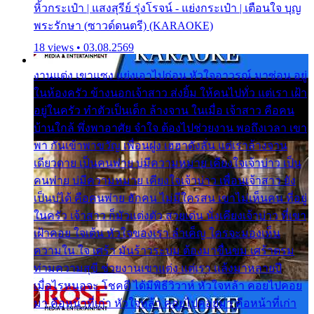
หิ้วกระเป๋า | แสงสุรีย์ รุ่งโรจน์ - แย่งกระเป๋า | เตือนใจ บุญ
พระรักษา (ซาวด์ดนตรี) (KARAOKE)
18 views • 03.08.2569
งานแต่ง เขาแซง แย่งเอาไปก่อน หัวใจอาวรณ์ มาซ่อน อยู่
ในห้องครัว ข้างนอกเจ้าสาว ส่งยิ้ม ให้คนไปทั่ว แต่เรา เฝ้า
อยู่ในครัว ทำตัวเป็นเด็ก ล้างจาน ในเมื่อ เจ้าสาว คือคน
บ้านใกล้ พึ่งพาอาศัย จำใจ ต้องไปช่วยงาน พอถึงเวลา เขา
พา กันเข้าพาขวัญ เพื่อนฝูง เฮฮาดังลั่น แต่เราล้างจาน
เดียวดาย เป็นคนพ่าย บ่มีความหมาย เคียงใจเจ้าบ่าว เป็น
คนพ่าย บ่มีความหมาย เคียงใจเจ้าบ่าว เพื่อนเจ้าสาว ยัง
เป็นบ่ได้ คือคนพ่าย ฮักคน ไม่มีใครสน เขาไม่เห็นคน ที่อยู่
ในครัว เจ้าสาว ก็มัวแต่งตัว สวยเด่น นั่งเคียงเจ้าบ่าว ที่เขา
เฝ้าคอย ใจเต้น หัวใจของเรา ลำเค็ญ ใครจะมองเห็น
ความใน ใจ เศร้า มันร้าวระบม ต้องมาขื่นขม เศร้าตรม
ท่ามความสุขี ช่วยงานเขาแต่ง แต่เรา แล้งมาหลายปี
เมื่อไรหนอจะ โชคดี ได้มีพิธีวิวาห์ หัวใจหล้า คอยไปคอย
มา คือหน้าที่เก่า หัวใจหล้า คอยไปคอยมา คือหน้าที่เก่า