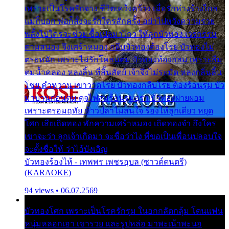
เพราะเป็นโรครักจาง ชีวิตเคว้งคว้าง เมื่อรักห่างร้างไกล
แม่ก็บอก พ่อก็สั่งจะรักใครสักครั้ง อย่าไปหวังความรวย
พลั้งไปใครจะช่วย ซื้อเปลมาไกว ให้ลูกบัวทอง เวรกรรม
ตามสนอง จึงเศร้าหมอง กลีบบัวทองต้องโรย บัวทองไม่
ตระหนัก เพราะไม่รักโคลนตม บัวทองท้องกลม เพราะลืม
ตมน้ำคลอง หลงลิ้น ที่สิ้นสัตย์ เจ้าจึงไม่ระมัด หลงกลิ่นลิ้น
โชย คำหวาน เขาวาดโรย บัวทองกลีบโรย ต้องร้อนรุม บัว
มาบานก่อนตูม ดุจไฟสุมร้อนรุมอุรา บัวทองผ่ายผอม
เพราะตรอมฤทัย ข้าวปลาไม่สนใจ ร้องไห้ลูกเดียว หยุด
โศก เสียเถิดทอง พักความเศร้าหมอง เถิดทองจ๋า ถึงใคร
เขาจะว่า ลูกเจ้าเกิดมา จะชื่อว่าไง พี่ขอเป็นเพื่อนปลอบใจ
จะตั้งชื่อให้ ว่าไอ้บังเอิญ
บัวทองร้องไห้ - เทพพร เพชรอุบล (ซาวด์ดนตรี)
(KARAOKE)
94 views • 06.07.2569
บัวทองโศก เพราะเป็นโรครักรุม ในอกกลัดกลุ้ม โดนแฟน
หนุ่มหลอกเอา เขารวย และรูปหล่อ มาพะเน้าพะนอ