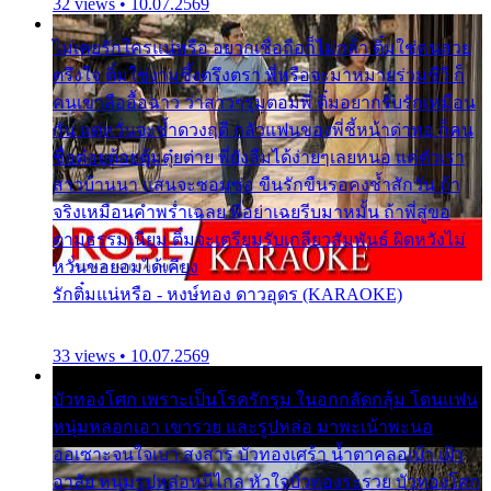
32 views • 10.07.2569
ไม่เคยรักใครแน่หรือ อยากเชื่อถือก็ไม่กล้า ติ๋มใช่คนสวย
ตรึงใจ ติ๋มใช่งามซึ้งตรึงตรา พี่หรือจะมาหมายร่วมชีวี ก็
คนเขาลืออื้อฉาว ว่าสาวๆรุมตอมพี่ ติ๋มอยากรับรักเหมือน
กัน แต่หวั่นจะช้ำดวงฤดี กลัวแฟนของพี่ชี้หน้าด่าทอ ก็คน
ชื่อต๋อยต้อยตุ้มตุ๋ยต่าย พี่ยังลืมได้ง่ายๆเลยหนอ แค่ตัวเรา
สาวบ้านนา แสนจะซอมซ่อ ขืนรักขืนรอคงช้ำสักวัน ถ้า
จริงเหมือนคำพร่ำเฉลย พี่อย่าเฉยรีบมาหมั้น ถ้าพี่สู่ขอ
ตามธรรมเนียม ติ๋มจะเตรียมรับเกลียวสัมพันธ์ ผิดหวังไม่
หวั่นขอยอมได้เคียง
รักติ๋มแน่หรือ - หงษ์ทอง ดาวอุดร (KARAOKE)
33 views • 10.07.2569
บัวทองโศก เพราะเป็นโรครักรุม ในอกกลัดกลุ้ม โดนแฟน
หนุ่มหลอกเอา เขารวย และรูปหล่อ มาพะเน้าพะนอ
ออเซาะจนใจเบา สงสาร บัวทองเศร้า น้ำตาคลอเบ้า เฝ้า
อาลัย หนุ่มรูปหล่อหนีไกล หัวใจบัวทองระรวย บัวทองโศก