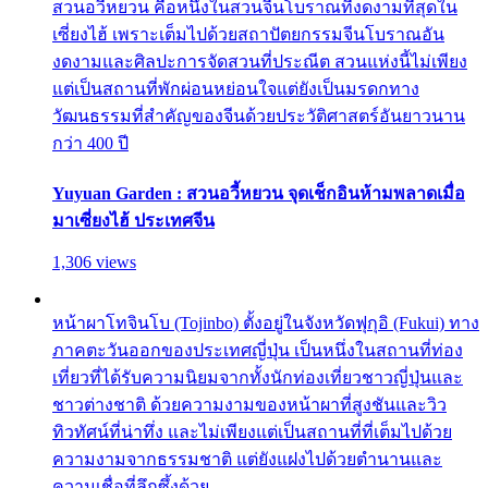
สวนอวี้หยวน คือหนึ่งในสวนจีนโบราณที่งดงามที่สุดใน
เซี่ยงไฮ้ เพราะเต็มไปด้วยสถาปัตยกรรมจีนโบราณอัน
งดงามและศิลปะการจัดสวนที่ประณีต สวนแห่งนี้ไม่เพียง
แต่เป็นสถานที่พักผ่อนหย่อนใจแต่ยังเป็นมรดกทาง
วัฒนธรรมที่สำคัญของจีนด้วยประวัติศาสตร์อันยาวนาน
กว่า 400 ปี
Yuyuan Garden : สวนอวี้หยวน จุดเช็กอินห้ามพลาดเมื่อ
มาเซี่ยงไฮ้ ประเทศจีน
1,306 views
หน้าผาโทจินโบ (Tojinbo) ตั้งอยู่ในจังหวัดฟุกุอิ (Fukui) ทาง
ภาคตะวันออกของประเทศญี่ปุ่น เป็นหนึ่งในสถานที่ท่อง
เที่ยวที่ได้รับความนิยมจากทั้งนักท่องเที่ยวชาวญี่ปุ่นและ
ชาวต่างชาติ ด้วยความงามของหน้าผาที่สูงชันและวิว
ทิวทัศน์ที่น่าทึ่ง และไม่เพียงแต่เป็นสถานที่ที่เต็มไปด้วย
ความงามจากธรรมชาติ แต่ยังแฝงไปด้วยตำนานและ
ความเชื่อที่ลึกซึ้งด้วย