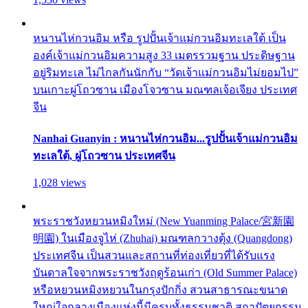
หนานไห่กวนอิม หรือ รูปปั้นเจ้าแม่กวนอิมทะเลใต้ เป็น
องค์เจ้าแม่กวนอิมความสูง 33 เมตรรวมฐาน ประดิษฐาน
อยู่ริมทะเล ไม่ไกลกันนักกับ “วัดเจ้าแม่กวนอิมไม่ยอมไป”
บนเกาะผู่โถวซาน เมืองโจวซาน มณฑลเจ้อเจียง ประเทศ
จีน
Nanhai Guanyin : หนานไห่กวนอิม...รูปปั้นเจ้าแม่กวนอิม
ทะเลใต้, ผู่โถวซาน ประเทศจีน
1,028 views
พระราชวังหยวนหมิงใหม่ (New Yuanming Palace/宮新園
明園) ในเมืองจูไห่ (Zhuhai) มณฑลกวางตุ้ง (Quangdong)
ประเทศจีน เป็นสวนและสถานที่ท่องเที่ยวที่ได้รับแรง
บันดาลใจจากพระราชวังฤดูร้อนเก่า (Old Summer Palace)
หรือหยวนหมิงหยวนในกรุงปักกิ่ง สวนสาธารณะขนาด
ใหญ่ใจกลางเมืองแห่งนี้มีครบทั้งธรรมชาติ สถาปัตยกรรม