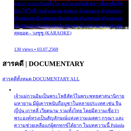
สองเรา เจอะกันครั้งใด เธอไม่เคยไยดี คราวนี้เธอยิ้มให้
ต้องให้ใส่ลีวายส์ สุดยอด สุดยอด มันสุดยอด มันสุดยอด
มันสุดยอด มันสุดยอด มันสุดยอด มันสุดยอด มันสุดยอด
มันสุดยอด มันสุดยอด มันสุดยอด มันสุดยอด มันสุดยอด
สุดยอด - วงซูซู (KARAOKE)
130 views • 03.07.2569
สารคดี
|
DOCUMENTARY
สารคดีทั้งหมด
DOCUMENTARY ALL
เจ้าแม่กวนอิมเป็นพระโพธิสัตว์ในพระพุทธศาสนานิกาย
มหายาน มีผู้เคารพนับถือบูชาในหลายประเทศ เช่น จีน
ญี่ปุ่น เกาหลี เวียดนาม รวมทั้งไทย โดยมีความเชื่อว่า
พระองค์ทรงเป็นสัญลักษณ์แห่งความเมตตา กรุณา และ
ความช่วยเหลือแก่ผู้ตกทุกข์ได้ยาก ในบทความนี้ Palanla