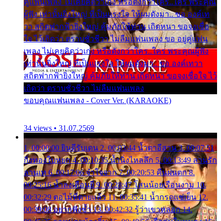
คู่แฟนเพลง ไม่เคยคิดว่าเก่ง หรือดังกว่าใคร..ใคร พระคุณ
ผู้ฟัง เท่านั้นยิ่งใหญ่ ที่เป็นแรงใจ ให้ผมดังมา.. ขอ องค์เท
วา สถิตฟากฟ้ายิ่งใหญ่ คุ้มภัยให้ท่าน เถิดหนา ขอจงเชื่อ
ใจ ไว้เถิดว่า ตราบชั่วชีวา ไม่ลืมแฟนเพลง ขอ อยู่คู่แฟน
เพลง ไม่เคยคิดว่าเก่ง หรือดังกว่าใคร..ใคร พระคุณผู้ฟัง
เท่านั้นยิ่งใหญ่ ที่เป็นแรงใจ ให้ผมดังมา.. ขอ องค์เทวา
สถิตฟากฟ้ายิ่งใหญ่ คุ้มภัยให้ท่าน เถิดหนา ขอจงเชื่อใจ ไว้
เถิดว่า ตราบชั่วชีวา ไม่ลืมแฟนเพลง
ขอบคุณแฟนเพลง - Cover Ver. (KARAOKE)
34 views • 31.07.2569
1. 00:00:00 ยินดีรับเดน 2. 00:03:44 น้ำตาอีสาน 3. 00:07:51
กิ่งทองใบหยก 4. 00:10:35 น้ำนิ่งไหลลึก 5. 00:13:49 ลานรัก
ลานเท 6. 00:17:06 จำใจจาก 7. 00:20:53 คืนฝนตก 8.
00:25:16 น้ำลงเดือนยี่ 9. 00:28:47 โสนน้อยเรือนงาม 10.
00:32:29 ตอไม้ที่ตายแล้ว 11. 00:35:41 น้ำกรดแช่เย็น 12.
00:39:08 อยากฟังซ้ำ 13. 00:42:32 รู้ว่าเขาหลอก 14.