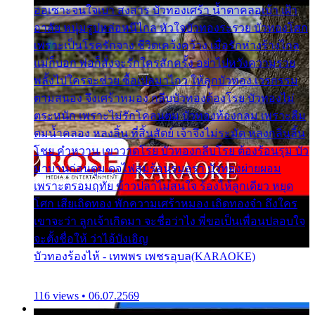
ออเซาะจนใจเบา สงสาร บัวทองเศร้า น้ำตาคลอเบ้า เฝ้า
อาลัย หนุ่มรูปหล่อหนีไกล หัวใจบัวทองระรวย บัวทองโศก
เพราะเป็นโรครักจาง ชีวิตเคว้งคว้าง เมื่อรักห่างร้างไกล
แม่ก็บอก พ่อก็สั่งจะรักใครสักครั้ง อย่าไปหวังความรวย
พลั้งไปใครจะช่วย ซื้อเปลมาไกว ให้ลูกบัวทอง เวรกรรม
ตามสนอง จึงเศร้าหมอง กลีบบัวทองต้องโรย บัวทองไม่
ตระหนัก เพราะไม่รักโคลนตม บัวทองท้องกลม เพราะลืม
ตมน้ำคลอง หลงลิ้น ที่สิ้นสัตย์ เจ้าจึงไม่ระมัด หลงกลิ่นลิ้น
โชย คำหวาน เขาวาดโรย บัวทองกลีบโรย ต้องร้อนรุม บัว
มาบานก่อนตูม ดุจไฟสุมร้อนรุมอุรา บัวทองผ่ายผอม
เพราะตรอมฤทัย ข้าวปลาไม่สนใจ ร้องไห้ลูกเดียว หยุด
โศก เสียเถิดทอง พักความเศร้าหมอง เถิดทองจ๋า ถึงใคร
เขาจะว่า ลูกเจ้าเกิดมา จะชื่อว่าไง พี่ขอเป็นเพื่อนปลอบใจ
จะตั้งชื่อให้ ว่าไอ้บังเอิญ
บัวทองร้องไห้ - เทพพร เพชรอุบล(KARAOKE)
116 views • 06.07.2569