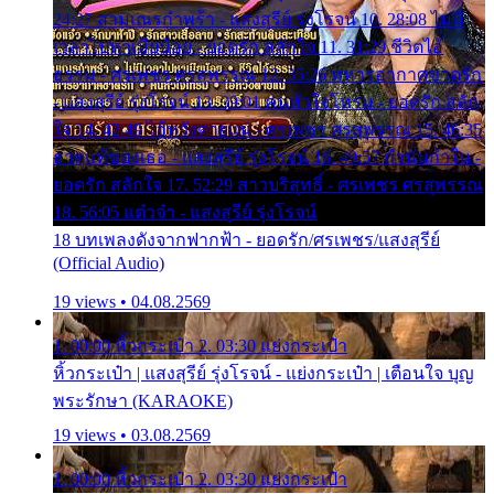
24:27 สามเณรกำพร้า - แสงสุรีย์ รุ่งโรจน์ 10. 28:08 ไม่มี
เวลาไปหาเมียน้อย - ยอดรัก สลักใจ 11. 31:29 ชีวิตไอ้
ธรรม - ศรเพชร ศรสุพรรณ 12. 35:26 ทหารอากาศขาดรัก
- แสงสุรีย์ รุ่งโรจน์ 13. 39:01 คนหัวใจโทรม - ยอดรัก สลัก
ใจ 14. 42:49 ไอ้หวังตายแน่ - ศรเพชร ศรสุพรรณ 15. 46:35
ธาตุแท้ของเธอ - แสงสุรีย์ รุ่งโรจน์ 16. 49:57 กำนันกำใน -
ยอดรัก สลักใจ 17. 52:29 สาวบริสุทธิ์ - ศรเพชร ศรสุพรรณ
18. 56:05 แต๋วจ๋า - แสงสุรีย์ รุ่งโรจน์
18 บทเพลงดังจากฟากฟ้า - ยอดรัก/ศรเพชร/แสงสุรีย์
(Official Audio)
19 views • 04.08.2569
1. 00:00 หิ้วกระเป๋า 2. 03:30 แย่งกระเป๋า
หิ้วกระเป๋า | แสงสุรีย์ รุ่งโรจน์ - แย่งกระเป๋า | เตือนใจ บุญ
พระรักษา (KARAOKE)
19 views • 03.08.2569
1. 00:00 หิ้วกระเป๋า 2. 03:30 แย่งกระเป๋า