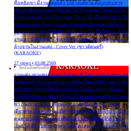
คือหยังเขา มีงานแต่งแล้ว ไปล้างแต่จาน ดั่งถูกประหาร
เมื่อเขาชื่นบาน แต่เราขื่นขม โอ้ รัก ลอยลม ไม่สม ดัง ใจ
ล้างจานคอยคู่ ไม่รู้ อีกนานเท่าใด จะได้ เลื่อนขั้นบันได ได้
เป็น ตำแหน่งเจ้าสาว มันเหงา เห็นเขามีคู่ ซมดู มีคู่ก็ม่วน
เข้าพาขวัญ เสียงโห่ตึงตึง มันซึ้ง อยู่แก่ใจ มื้อใด๋หนอ สิเป็น
งานเฮา มัวซอยเขา ใจเฮาซิด้าน มันทรมาน จับจาน เอย…
ล้างจานในงานแต่ง - Cover Ver. (ซาวด์ดนตรี)
(KARAOKE)
27 views • 03.08.2569
งานแต่ง เขาแซง แย่งเอาไปก่อน หัวใจอาวรณ์ มาซ่อน อยู่
ในห้องครัว ข้างนอกเจ้าสาว ส่งยิ้ม ให้คนไปทั่ว แต่เรา เฝ้า
อยู่ในครัว ทำตัวเป็นเด็ก ล้างจาน ในเมื่อ เจ้าสาว คือคน
บ้านใกล้ พึ่งพาอาศัย จำใจ ต้องไปช่วยงาน พอถึงเวลา เขา
พา กันเข้าพาขวัญ เพื่อนฝูง เฮฮาดังลั่น แต่เราล้างจาน
เดียวดาย เป็นคนพ่าย บ่มีความหมาย เคียงใจเจ้าบ่าว เป็น
คนพ่าย บ่มีความหมาย เคียงใจเจ้าบ่าว เพื่อนเจ้าสาว ยัง
เป็นบ่ได้ คือคนพ่าย ฮักคน ไม่มีใครสน เขาไม่เห็นคน ที่อยู่