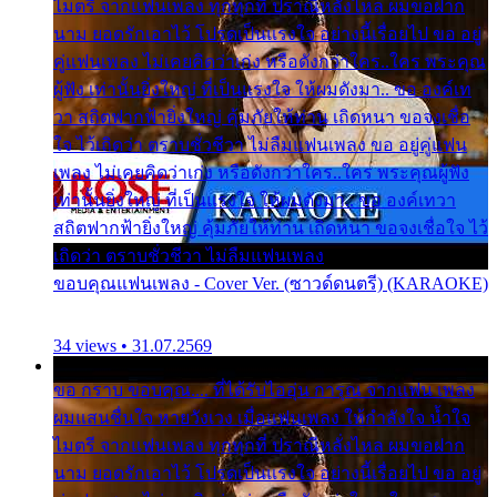
ไมตรี จากแฟนเพลง ทุกทุกที่ ปราณีหลั่งไหล ผมขอฝาก
นาม ยอดรักเอาไว้ โปรดเป็นแรงใจ อย่างนี้เรื่อยไป ขอ อยู่
คู่แฟนเพลง ไม่เคยคิดว่าเก่ง หรือดังกว่าใคร..ใคร พระคุณ
ผู้ฟัง เท่านั้นยิ่งใหญ่ ที่เป็นแรงใจ ให้ผมดังมา.. ขอ องค์เท
วา สถิตฟากฟ้ายิ่งใหญ่ คุ้มภัยให้ท่าน เถิดหนา ขอจงเชื่อ
ใจ ไว้เถิดว่า ตราบชั่วชีวา ไม่ลืมแฟนเพลง ขอ อยู่คู่แฟน
เพลง ไม่เคยคิดว่าเก่ง หรือดังกว่าใคร..ใคร พระคุณผู้ฟัง
เท่านั้นยิ่งใหญ่ ที่เป็นแรงใจ ให้ผมดังมา.. ขอ องค์เทวา
สถิตฟากฟ้ายิ่งใหญ่ คุ้มภัยให้ท่าน เถิดหนา ขอจงเชื่อใจ ไว้
เถิดว่า ตราบชั่วชีวา ไม่ลืมแฟนเพลง
ขอบคุณแฟนเพลง - Cover Ver. (ซาวด์ดนตรี) (KARAOKE)
34 views • 31.07.2569
ขอ กราบ ขอบคุณ.... ที่ได้รับไออุ่น การุณ จากแฟน เพลง
ผมแสนชื่นใจ หายวังเวง เมื่อแฟนเพลง ให้กำลังใจ น้ำใจ
ไมตรี จากแฟนเพลง ทุกทุกที่ ปราณีหลั่งไหล ผมขอฝาก
นาม ยอดรักเอาไว้ โปรดเป็นแรงใจ อย่างนี้เรื่อยไป ขอ อยู่