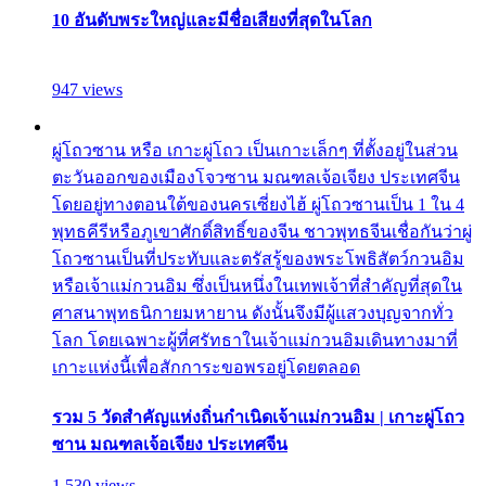
10 อันดับพระใหญ่และมีชื่อเสียงที่สุดในโลก
947 views
ผู่โถวซาน หรือ เกาะผู่โถว เป็นเกาะเล็กๆ ที่ตั้งอยู่ในส่วน
ตะวันออกของเมืองโจวซาน มณฑลเจ้อเจียง ประเทศจีน
โดยอยู่ทางตอนใต้ของนครเซี่ยงไฮ้ ผู่โถวซานเป็น 1 ใน 4
พุทธคีรีหรือภูเขาศักดิ์สิทธิ์ของจีน ชาวพุทธจีนเชื่อกันว่าผู่
โถวซานเป็นที่ประทับและตรัสรู้ของพระโพธิสัตว์กวนอิม
หรือเจ้าแม่กวนอิม ซึ่งเป็นหนึ่งในเทพเจ้าที่สำคัญที่สุดใน
ศาสนาพุทธนิกายมหายาน ดังนั้นจึงมีผู้แสวงบุญจากทั่ว
โลก โดยเฉพาะผู้ที่ศรัทธาในเจ้าแม่กวนอิมเดินทางมาที่
เกาะแห่งนี้เพื่อสักการะขอพรอยู่โดยตลอด
รวม 5 วัดสำคัญแห่งถิ่นกำเนิดเจ้าแม่กวนอิม | เกาะผู่โถว
ซาน มณฑลเจ้อเจียง ประเทศจีน
1,530 views