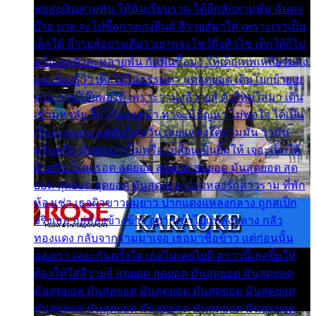
พ่อส่งเงินสามพัน ให้ฉันเรียนราม ได้อีกสักสามพัน ฉันคง
บ๊าย บาย จะไปซื้อกางเกงยีนส์ ลีวายส์มาใส่ เพราะเราเป็น
เด็กใต้ ลีวายส์อย่างเดียว อยากจะโชว์ถึงหิวโซ เด็กใต้ก็ไม่
หวั่น ตกตัวละหลายพัน กัดฟันซื้อมา ให้เด็กเทพเหลียวมอง
และต้องรู้ว่า เด็กใต้ไม่ธรรมดา แต่สุดยอด เดินโยกย้ายเย
ยวน กวนโอ๊ยพอได้ เพราะว่านุ่งลีวายส์ ตัวใหม่ใส่มา เดิน
เข้ามหาลัย จิ๊กโก๊มองหน้า ท่าจะมีปัญหา ไม่พอใจ ได้เป็น
เรื่องแน่นอน แต่ฉันไม่หวั่น เลยแหลงใต้ถามมัน ว่ามัน
พรั่นพรือ มันตอบว่าไม่พรื่อ เปลี่ยนเป็นยิ้มให้ เจอะเด็กใต้
ด้วยกัน ก็เลยรอด สุดยอด สุดยอด สุดยอด มันสุดยอด สุด
ยอด สุดยอด สุดยอด มันสุดยอด แอบหลงรักสาวราม ที่พัก
ห้องเช่า เธอผิวขาวผมยาว ปากแดงแหลงกลาง ถูกสเป็ก
จริงเธอ อยู่ห้องข้างข้าง อยากเข้าไปแหลงกลาง กลัว
ทองแดง กลับจากรามมาเจอ เธอมาซื้อข้าว แต่ก่อนนั้น
สองเรา เจอะกันครั้งใด เธอไม่เคยไยดี คราวนี้เธอยิ้มให้
ต้องให้ใส่ลีวายส์ สุดยอด สุดยอด มันสุดยอด มันสุดยอด
มันสุดยอด มันสุดยอด มันสุดยอด มันสุดยอด มันสุดยอด
มันสุดยอด มันสุดยอด มันสุดยอด มันสุดยอด มันสุดยอด