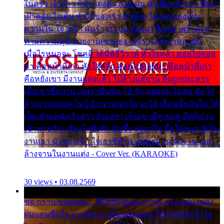
ในครัว เจ้าสาว ก็มัวแต่งตัว สวยเด่น นั่งเคียงเจ้าบ่าว ที่เขา
เฝ้าคอย ใจเต้น หัวใจของเรา ลำเค็ญ ใครจะมองเห็น
ความใน ใจ เศร้า มันร้าวระบม ต้องมาขื่นขม เศร้าตรม
ท่ามความสุขี ช่วยงานเขาแต่ง แต่เรา แล้งมาหลายปี
เมื่อไรหนอจะ โชคดี ได้มีพิธีวิวาห์ หัวใจหล้า คอยไปคอย
มา คือหน้าที่เก่า หัวใจหล้า คอยไปคอยมา คือหน้าที่เก่า
คือหยังเขา มีงานแต่งแล้ว ไปล้างแต่จาน ดั่งถูกประหาร
เมื่อเขาชื่นบาน แต่เราขื่นขม โอ้ รัก ลอยลม ไม่สม ดัง ใจ
ล้างจานคอยคู่ ไม่รู้ อีกนานเท่าใด จะได้ เลื่อนขั้นบันได ได้
เป็น ตำแหน่งเจ้าสาว มันเหงา เห็นเขามีคู่ ซมดู มีคู่ก็ม่วน
เข้าพาขวัญ เสียงโห่ตึงตึง มันซึ้ง อยู่แก่ใจ มื้อใด๋หนอ สิเป็น
งานเฮา มัวซอยเขา ใจเฮาซิด้าน มันทรมาน จับจาน เอย…
ล้างจานในงานแต่ง - Cover Ver. (KARAOKE)
30 views • 03.08.2569
ขอ กราบ ขอบคุณ.... ที่ได้รับไออุ่น การุณ จากแฟน เพลง
ผมแสนชื่นใจ หายวังเวง เมื่อแฟนเพลง ให้กำลังใจ น้ำใจ