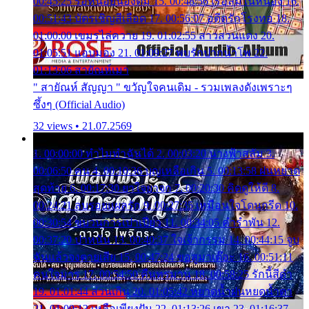
00:45:25 รอหน่อยน้องติ๋ม 15. 00:48:56 เรือล่มในหนอง 16.
00:51:43 บัตรเชิญสีเลือด 17. 00:56:07 อดีตรักโรงทอ 18.
01:00:00 เขมรไล่ควาย 19. 01:02:55 สาวสวนแตง 20.
01:05:51 แอบมอง 21. 01:09:27 พบรักปากน้ำโพ 22.
01:13:06 สายัณห์เมา
" สายัณห์ สัญญา " ขวัญใจคนเดิม - รวมเพลงดังเพราะๆ
ซึ้งๆ (Official Audio)
32 views • 21.07.2569
1. 00:00:00 ทำไมทำฉันได้ 2. 00:03:20 นางฟ้าสลัม 3.
00:06:50 คน 4. 00:10:36 บุญเหลือเกิน 5. 00:13:58 ฝนหยาด
สุดท้าย 6. 00:17:30 ยาใจยาจก 7. 00:20:30 คิดดูให้ดี 8.
00:24:21 ลบรอยแผลรัก 9. 00:27:35 เหมือนใจโดนกรีด 10.
00:30:54 ขบวนการเปาเปียว 11. 00:34:05 คำรำพัน 12.
00:37:20 ปาหนัน 13. 00:40:37 ใจเจ้ากรรม 14. 00:44:15 จูบ
ฉันแล้วจงตายเสีย 15. 00:47:24 ขอสูมาเต๊อะ 16. 00:51:11
คนใจมาร 17. 00:54:50 คืนทรมาน 18. 00:58:25 รักนี้สีดำ
19. 01:01:44 ส่วนเกิน 20. 01:05:42 หยาดน้ำฝนหยดน้ำตา
21. 01:09:13 เหลือเพียงฝัน 22. 01:13:26 เขา 23. 01:16:37