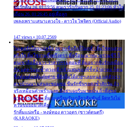
ขอรักคืน 24. 01:19:56 คนเรารักกันยาก 25. 01:23:06 หัวใจ
เถื่อน 26. 01:26:45 อยู่เพื่อลูก
เพลงเพราะเสนาะดวงใจ - ดาวใจ ไพจิตร (Official Audio)
147 views • 10.07.2569
ไม่เคยรักใครแน่หรือ อยากเชื่อถือก็ไม่กล้า ติ๋มใช่คนสวย
ตรึงใจ ติ๋มใช่งามซึ้งตรึงตรา พี่หรือจะมาหมายร่วมชีวี ก็
คนเขาลืออื้อฉาว ว่าสาวๆรุมตอมพี่ ติ๋มอยากรับรักเหมือน
กัน แต่หวั่นจะช้ำดวงฤดี กลัวแฟนของพี่ชี้หน้าด่าทอ ก็คน
ชื่อต๋อยต้อยตุ้มตุ๋ยต่าย พี่ยังลืมได้ง่ายๆเลยหนอ แค่ตัวเรา
สาวบ้านนา แสนจะซอมซ่อ ขืนรักขืนรอคงช้ำสักวัน ถ้า
จริงเหมือนคำพร่ำเฉลย พี่อย่าเฉยรีบมาหมั้น ถ้าพี่สู่ขอ
ตามธรรมเนียม ติ๋มจะเตรียมรับเกลียวสัมพันธ์ ผิดหวังไม่
หวั่นขอยอมได้เคียง
รักติ๋มแน่หรือ - หงษ์ทอง ดาวอุดร (ซาวด์ดนตรี)
(KARAOKE)