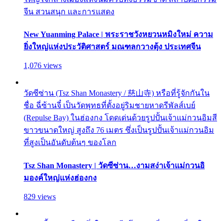
จีน สวนสนุก และการแสดง
New Yuanming Palace | พระราชวังหยวนหมิงใหม่ ความ
ยิ่งใหญ่แห่งประวัติศาสตร์ มณฑลกวางตุ้ง ประเทศจีน
1,076 views
วัดซีซ่าน (Tsz Shan Monastery / 慈山寺) หรือที่รู้จักกันใน
ชื่อ ฉี่ซ้านจี๋ เป็นวัดพุทธที่ตั้งอยู่ริมชายหาดรีพัลส์เบย์
(Repulse Bay) ในฮ่องกง โดดเด่นด้วยรูปปั้นเจ้าแม่กวนอิมสี
ขาวขนาดใหญ่ สูงถึง 76 เมตร ซึ่งเป็นรูปปั้นเจ้าแม่กวนอิม
ที่สูงเป็นอันดับต้นๆ ของโลก
Tsz Shan Monastery | วัดซีซ่าน…งามสง่าเจ้าแม่กวนอิ
มองค์ใหญ่แห่งฮ่องกง
829 views