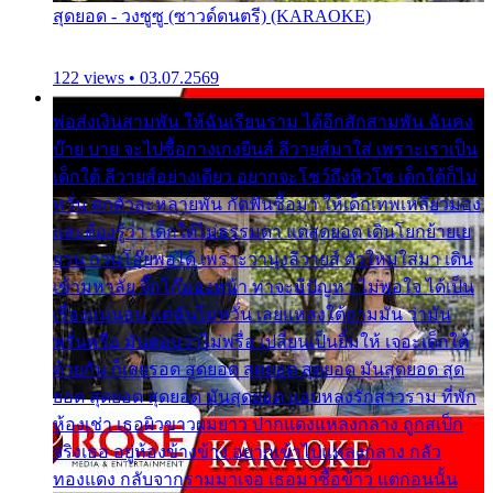
สุดยอด - วงซูซู (ซาวด์ดนตรี) (KARAOKE)
122 views • 03.07.2569
พ่อส่งเงินสามพัน ให้ฉันเรียนราม ได้อีกสักสามพัน ฉันคง
บ๊าย บาย จะไปซื้อกางเกงยีนส์ ลีวายส์มาใส่ เพราะเราเป็น
เด็กใต้ ลีวายส์อย่างเดียว อยากจะโชว์ถึงหิวโซ เด็กใต้ก็ไม่
หวั่น ตกตัวละหลายพัน กัดฟันซื้อมา ให้เด็กเทพเหลียวมอง
และต้องรู้ว่า เด็กใต้ไม่ธรรมดา แต่สุดยอด เดินโยกย้ายเย
ยวน กวนโอ๊ยพอได้ เพราะว่านุ่งลีวายส์ ตัวใหม่ใส่มา เดิน
เข้ามหาลัย จิ๊กโก๊มองหน้า ท่าจะมีปัญหา ไม่พอใจ ได้เป็น
เรื่องแน่นอน แต่ฉันไม่หวั่น เลยแหลงใต้ถามมัน ว่ามัน
พรั่นพรือ มันตอบว่าไม่พรื่อ เปลี่ยนเป็นยิ้มให้ เจอะเด็กใต้
ด้วยกัน ก็เลยรอด สุดยอด สุดยอด สุดยอด มันสุดยอด สุด
ยอด สุดยอด สุดยอด มันสุดยอด แอบหลงรักสาวราม ที่พัก
ห้องเช่า เธอผิวขาวผมยาว ปากแดงแหลงกลาง ถูกสเป็ก
จริงเธอ อยู่ห้องข้างข้าง อยากเข้าไปแหลงกลาง กลัว
ทองแดง กลับจากรามมาเจอ เธอมาซื้อข้าว แต่ก่อนนั้น