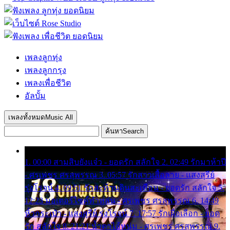
เพลงลูกทุ่ง
เพลงลูกกรุง
เพลงเพื่อชีวิต
อัลบั้ม
เพลงทั้งหมด
Music All
ค้นหา
Search
1. 00:00 สามสิบยังแจ๋ว - ยอดรัก สลักใจ 2. 02:49 รักมาห้าปี
- ศรเพชร ศรสุพรรณ 3. 05:57 รักสาวเสื้อลาย - แสงสุรีย์
รุ่งโรจน์ 4. 09:51 รักสะท้านดินสะเทือน - ยอดรัก สลักใจ 5.
12:23 มอเตอร์ไซค์ทำหล่น - ศรเพชร ศรสุพรรณ 6. 14:49
หิ้วกระเป๋า - แสงสุรีย์ รุ่งโรจน์ 7. 17:57 รักเผื่อเลือก - ยอด
รัก สลักใจ 8. 21:21 น้ำตาไอ้หนุ่ม - ศรเพชร ศรสุพรรณ 9.