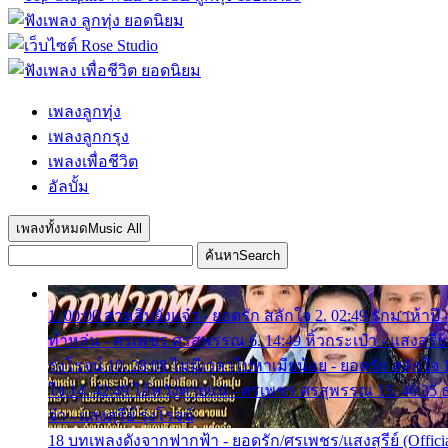
เพลงลูกทุ่ง
เพลงลูกกรุง
เพลงเพื่อชีวิต
อัลบั้ม
เพลงทั้งหมด
Music All
ค้นหา
Search
1. 00:00 สามสิบยังแจ๋ว - ยอดรัก สลักใจ 2. 02:49 รักมาห้าปี
ทำหล่น - ศรเพชร ศรสุพรรณ 6. 14:49 หิ้วกระเป๋า - แสงสุรีย์ 
รุ่งโรจน์ 10. 28:08 ไม่มีเวลาไปหาเมียน้อย - ยอดรัก สลักใ
ใจ 14. 42:49 ไอ้หวังตายแน่ - ศรเพชร ศรสุพรรณ 15. 46:35 ธา
จ๋า - แสงสุรีย์ รุ่งโรจน์
18 บทเพลงดังจากฟากฟ้า - ยอดรัก/ศรเพชร/แสงสุรีย์ (Officia