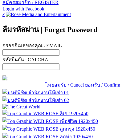
สมัครสมาชิก / REGISTER
Login with Facebook
x
ลืมรหัสผ่าน
|
Forget Password
กรอกอีเมลของคุณ :
EMAIL
รหัสยืนยัน :
CAPCHA
ไม่ยอมรับ / Cancel
ยอมรับ / Confirm