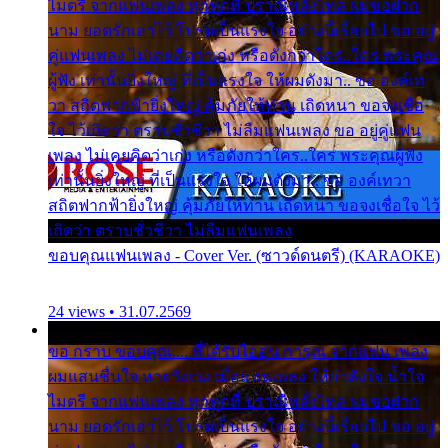
ไมตรี จากแฟนเพลง ทุกทุกที่ ปราณีหลั่งไหล ผมขอฝาก
นาม ยอดรักเอาไว้ โปรดเป็นแรงใจ อย่างนี้เรื่อยไป ขอ อยู่
คู่แฟนเพลง ไม่เคยคิดว่าเก่ง หรือดังกว่าใคร..ใคร พระคุณ
ผู้ฟัง เท่านั้นยิ่งใหญ่ ที่เป็นแรงใจ ให้ผมดังมา.. ขอ องค์เท
วา สถิตฟากฟ้ายิ่งใหญ่ คุ้มภัยให้ท่าน เถิดหนา ขอจงเชื่อ
ใจ ไว้เถิดว่า ตราบชั่วชีวา ไม่ลืมแฟนเพลง ขอ อยู่คู่แฟน
เพลง ไม่เคยคิดว่าเก่ง หรือดังกว่าใคร..ใคร พระคุณผู้ฟัง
เท่านั้นยิ่งใหญ่ ที่เป็นแรงใจ ให้ผมดังมา.. ขอ องค์เทวา
สถิตฟากฟ้ายิ่งใหญ่ คุ้มภัยให้ท่าน เถิดหนา ขอจงเชื่อใจ ไว้
เถิดว่า ตราบชั่วชีวา ไม่ลืมแฟนเพลง
ขอบคุณแฟนเพลง - Cover Ver. (ซาวด์ดนตรี) (KARAOKE)
24 views • 31.07.2569
ขอ กราบ ขอบคุณ.... ที่ได้รับไออุ่น การุณ จากแฟน เพลง
ผมแสนชื่นใจ หายวังเวง เมื่อแฟนเพลง ให้กำลังใจ น้ำใจ
ไมตรี จากแฟนเพลง ทุกทุกที่ ปราณีหลั่งไหล ผมขอฝาก
นาม ยอดรักเอาไว้ โปรดเป็นแรงใจ อย่างนี้เรื่อยไป ขอ อยู่