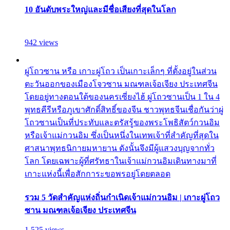
10 อันดับพระใหญ่และมีชื่อเสียงที่สุดในโลก
942 views
ผู่โถวซาน หรือ เกาะผู่โถว เป็นเกาะเล็กๆ ที่ตั้งอยู่ในส่วน
ตะวันออกของเมืองโจวซาน มณฑลเจ้อเจียง ประเทศจีน
โดยอยู่ทางตอนใต้ของนครเซี่ยงไฮ้ ผู่โถวซานเป็น 1 ใน 4
พุทธคีรีหรือภูเขาศักดิ์สิทธิ์ของจีน ชาวพุทธจีนเชื่อกันว่าผู่
โถวซานเป็นที่ประทับและตรัสรู้ของพระโพธิสัตว์กวนอิม
หรือเจ้าแม่กวนอิม ซึ่งเป็นหนึ่งในเทพเจ้าที่สำคัญที่สุดใน
ศาสนาพุทธนิกายมหายาน ดังนั้นจึงมีผู้แสวงบุญจากทั่ว
โลก โดยเฉพาะผู้ที่ศรัทธาในเจ้าแม่กวนอิมเดินทางมาที่
เกาะแห่งนี้เพื่อสักการะขอพรอยู่โดยตลอด
รวม 5 วัดสำคัญแห่งถิ่นกำเนิดเจ้าแม่กวนอิม | เกาะผู่โถว
ซาน มณฑลเจ้อเจียง ประเทศจีน
1,525 views