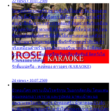
22 views • 10.07.2569
ไม่เคยรักใครแน่หรือ อยากเชื่อถือก็ไม่กล้า ติ๋มใช่คนสวย
ตรึงใจ ติ๋มใช่งามซึ้งตรึงตรา พี่หรือจะมาหมายร่วมชีวี ก็
คนเขาลืออื้อฉาว ว่าสาวๆรุมตอมพี่ ติ๋มอยากรับรักเหมือน
กัน แต่หวั่นจะช้ำดวงฤดี กลัวแฟนของพี่ชี้หน้าด่าทอ ก็คน
ชื่อต๋อยต้อยตุ้มตุ๋ยต่าย พี่ยังลืมได้ง่ายๆเลยหนอ แค่ตัวเรา
สาวบ้านนา แสนจะซอมซ่อ ขืนรักขืนรอคงช้ำสักวัน ถ้า
จริงเหมือนคำพร่ำเฉลย พี่อย่าเฉยรีบมาหมั้น ถ้าพี่สู่ขอ
ตามธรรมเนียม ติ๋มจะเตรียมรับเกลียวสัมพันธ์ ผิดหวังไม่
หวั่นขอยอมได้เคียง
รักติ๋มแน่หรือ - หงษ์ทอง ดาวอุดร (KARAOKE)
24 views • 10.07.2569
บัวทองโศก เพราะเป็นโรครักรุม ในอกกลัดกลุ้ม โดนแฟน
หนุ่มหลอกเอา เขารวย และรูปหล่อ มาพะเน้าพะนอ
ออเซาะจนใจเบา สงสาร บัวทองเศร้า น้ำตาคลอเบ้า เฝ้า
อาลัย หนุ่มรูปหล่อหนีไกล หัวใจบัวทองระรวย บัวทองโศก