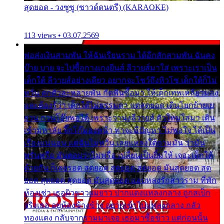
สุดยอด - วงซูซู (ซาวด์ดนตรี) (KARAOKE)
113 views • 03.07.2569
พ่อส่งเงินสามพัน ให้ฉันเรียนราม ได้อีกสักสามพัน ฉันคง
บ๊าย บาย จะไปซื้อกางเกงยีนส์ ลีวายส์มาใส่ เพราะเราเป็น
เด็กใต้ ลีวายส์อย่างเดียว อยากจะโชว์ถึงหิวโซ เด็กใต้ก็ไม่
หวั่น ตกตัวละหลายพัน กัดฟันซื้อมา ให้เด็กเทพเหลียวมอง
และต้องรู้ว่า เด็กใต้ไม่ธรรมดา แต่สุดยอด เดินโยกย้ายเย
ยวน กวนโอ๊ยพอได้ เพราะว่านุ่งลีวายส์ ตัวใหม่ใส่มา เดิน
เข้ามหาลัย จิ๊กโก๊มองหน้า ท่าจะมีปัญหา ไม่พอใจ ได้เป็น
เรื่องแน่นอน แต่ฉันไม่หวั่น เลยแหลงใต้ถามมัน ว่ามัน
พรั่นพรือ มันตอบว่าไม่พรื่อ เปลี่ยนเป็นยิ้มให้ เจอะเด็กใต้
ด้วยกัน ก็เลยรอด สุดยอด สุดยอด สุดยอด มันสุดยอด สุด
ยอด สุดยอด สุดยอด มันสุดยอด แอบหลงรักสาวราม ที่พัก
ห้องเช่า เธอผิวขาวผมยาว ปากแดงแหลงกลาง ถูกสเป็ก
จริงเธอ อยู่ห้องข้างข้าง อยากเข้าไปแหลงกลาง กลัว
ทองแดง กลับจากรามมาเจอ เธอมาซื้อข้าว แต่ก่อนนั้น