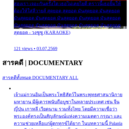
สองเรา เจอะกันครั้งใด เธอไม่เคยไยดี คราวนี้เธอยิ้มให้
ต้องให้ใส่ลีวายส์ สุดยอด สุดยอด มันสุดยอด มันสุดยอด
มันสุดยอด มันสุดยอด มันสุดยอด มันสุดยอด มันสุดยอด
มันสุดยอด มันสุดยอด มันสุดยอด มันสุดยอด มันสุดยอด
สุดยอด - วงซูซู (KARAOKE)
121 views • 03.07.2569
สารคดี
|
DOCUMENTARY
สารคดีทั้งหมด
DOCUMENTARY ALL
เจ้าแม่กวนอิมเป็นพระโพธิสัตว์ในพระพุทธศาสนานิกาย
มหายาน มีผู้เคารพนับถือบูชาในหลายประเทศ เช่น จีน
ญี่ปุ่น เกาหลี เวียดนาม รวมทั้งไทย โดยมีความเชื่อว่า
พระองค์ทรงเป็นสัญลักษณ์แห่งความเมตตา กรุณา และ
ความช่วยเหลือแก่ผู้ตกทุกข์ได้ยาก ในบทความนี้ Palanla