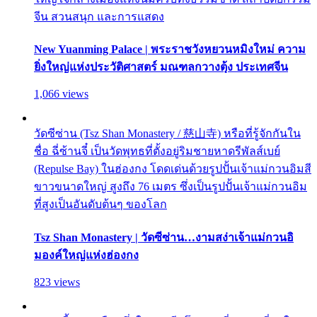
จีน สวนสนุก และการแสดง
New Yuanming Palace | พระราชวังหยวนหมิงใหม่ ความ
ยิ่งใหญ่แห่งประวัติศาสตร์ มณฑลกวางตุ้ง ประเทศจีน
1,066 views
วัดซีซ่าน (Tsz Shan Monastery / 慈山寺) หรือที่รู้จักกันใน
ชื่อ ฉี่ซ้านจี๋ เป็นวัดพุทธที่ตั้งอยู่ริมชายหาดรีพัลส์เบย์
(Repulse Bay) ในฮ่องกง โดดเด่นด้วยรูปปั้นเจ้าแม่กวนอิมสี
ขาวขนาดใหญ่ สูงถึง 76 เมตร ซึ่งเป็นรูปปั้นเจ้าแม่กวนอิม
ที่สูงเป็นอันดับต้นๆ ของโลก
Tsz Shan Monastery | วัดซีซ่าน…งามสง่าเจ้าแม่กวนอิ
มองค์ใหญ่แห่งฮ่องกง
823 views