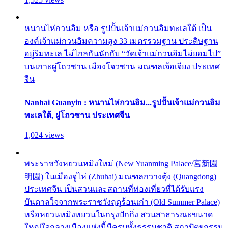
หนานไห่กวนอิม หรือ รูปปั้นเจ้าแม่กวนอิมทะเลใต้ เป็น
องค์เจ้าแม่กวนอิมความสูง 33 เมตรรวมฐาน ประดิษฐาน
อยู่ริมทะเล ไม่ไกลกันนักกับ “วัดเจ้าแม่กวนอิมไม่ยอมไป”
บนเกาะผู่โถวซาน เมืองโจวซาน มณฑลเจ้อเจียง ประเทศ
จีน
Nanhai Guanyin : หนานไห่กวนอิม...รูปปั้นเจ้าแม่กวนอิม
ทะเลใต้, ผู่โถวซาน ประเทศจีน
1,024 views
พระราชวังหยวนหมิงใหม่ (New Yuanming Palace/宮新園
明園) ในเมืองจูไห่ (Zhuhai) มณฑลกวางตุ้ง (Quangdong)
ประเทศจีน เป็นสวนและสถานที่ท่องเที่ยวที่ได้รับแรง
บันดาลใจจากพระราชวังฤดูร้อนเก่า (Old Summer Palace)
หรือหยวนหมิงหยวนในกรุงปักกิ่ง สวนสาธารณะขนาด
ใหญ่ใจกลางเมืองแห่งนี้มีครบทั้งธรรมชาติ สถาปัตยกรรม