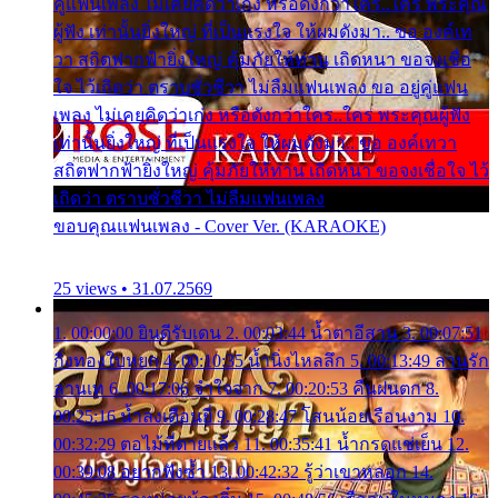
คู่แฟนเพลง ไม่เคยคิดว่าเก่ง หรือดังกว่าใคร..ใคร พระคุณ
ผู้ฟัง เท่านั้นยิ่งใหญ่ ที่เป็นแรงใจ ให้ผมดังมา.. ขอ องค์เท
วา สถิตฟากฟ้ายิ่งใหญ่ คุ้มภัยให้ท่าน เถิดหนา ขอจงเชื่อ
ใจ ไว้เถิดว่า ตราบชั่วชีวา ไม่ลืมแฟนเพลง ขอ อยู่คู่แฟน
เพลง ไม่เคยคิดว่าเก่ง หรือดังกว่าใคร..ใคร พระคุณผู้ฟัง
เท่านั้นยิ่งใหญ่ ที่เป็นแรงใจ ให้ผมดังมา.. ขอ องค์เทวา
สถิตฟากฟ้ายิ่งใหญ่ คุ้มภัยให้ท่าน เถิดหนา ขอจงเชื่อใจ ไว้
เถิดว่า ตราบชั่วชีวา ไม่ลืมแฟนเพลง
ขอบคุณแฟนเพลง - Cover Ver. (KARAOKE)
25 views • 31.07.2569
1. 00:00:00 ยินดีรับเดน 2. 00:03:44 น้ำตาอีสาน 3. 00:07:51
กิ่งทองใบหยก 4. 00:10:35 น้ำนิ่งไหลลึก 5. 00:13:49 ลานรัก
ลานเท 6. 00:17:06 จำใจจาก 7. 00:20:53 คืนฝนตก 8.
00:25:16 น้ำลงเดือนยี่ 9. 00:28:47 โสนน้อยเรือนงาม 10.
00:32:29 ตอไม้ที่ตายแล้ว 11. 00:35:41 น้ำกรดแช่เย็น 12.
00:39:08 อยากฟังซ้ำ 13. 00:42:32 รู้ว่าเขาหลอก 14.