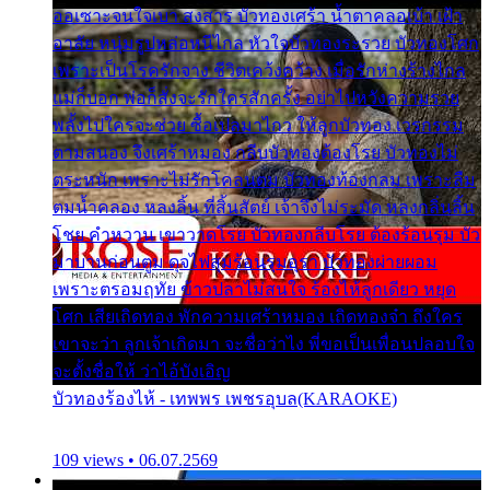
ออเซาะจนใจเบา สงสาร บัวทองเศร้า น้ำตาคลอเบ้า เฝ้า
อาลัย หนุ่มรูปหล่อหนีไกล หัวใจบัวทองระรวย บัวทองโศก
เพราะเป็นโรครักจาง ชีวิตเคว้งคว้าง เมื่อรักห่างร้างไกล
แม่ก็บอก พ่อก็สั่งจะรักใครสักครั้ง อย่าไปหวังความรวย
พลั้งไปใครจะช่วย ซื้อเปลมาไกว ให้ลูกบัวทอง เวรกรรม
ตามสนอง จึงเศร้าหมอง กลีบบัวทองต้องโรย บัวทองไม่
ตระหนัก เพราะไม่รักโคลนตม บัวทองท้องกลม เพราะลืม
ตมน้ำคลอง หลงลิ้น ที่สิ้นสัตย์ เจ้าจึงไม่ระมัด หลงกลิ่นลิ้น
โชย คำหวาน เขาวาดโรย บัวทองกลีบโรย ต้องร้อนรุม บัว
มาบานก่อนตูม ดุจไฟสุมร้อนรุมอุรา บัวทองผ่ายผอม
เพราะตรอมฤทัย ข้าวปลาไม่สนใจ ร้องไห้ลูกเดียว หยุด
โศก เสียเถิดทอง พักความเศร้าหมอง เถิดทองจ๋า ถึงใคร
เขาจะว่า ลูกเจ้าเกิดมา จะชื่อว่าไง พี่ขอเป็นเพื่อนปลอบใจ
จะตั้งชื่อให้ ว่าไอ้บังเอิญ
บัวทองร้องไห้ - เทพพร เพชรอุบล(KARAOKE)
109 views • 06.07.2569