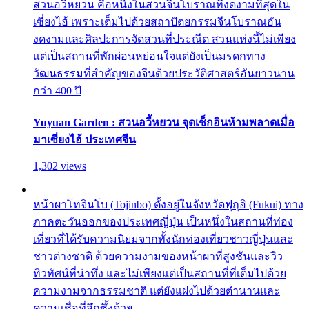
สวนอวี้หยวน คือหนึ่งในสวนจีนโบราณที่งดงามที่สุดใน
เซี่ยงไฮ้ เพราะเต็มไปด้วยสถาปัตยกรรมจีนโบราณอัน
งดงามและศิลปะการจัดสวนที่ประณีต สวนแห่งนี้ไม่เพียง
แต่เป็นสถานที่พักผ่อนหย่อนใจแต่ยังเป็นมรดกทาง
วัฒนธรรมที่สำคัญของจีนด้วยประวัติศาสตร์อันยาวนาน
กว่า 400 ปี
Yuyuan Garden : สวนอวี้หยวน จุดเช็กอินห้ามพลาดเมื่อ
มาเซี่ยงไฮ้ ประเทศจีน
1,302 views
หน้าผาโทจินโบ (Tojinbo) ตั้งอยู่ในจังหวัดฟุกุอิ (Fukui) ทาง
ภาคตะวันออกของประเทศญี่ปุ่น เป็นหนึ่งในสถานที่ท่อง
เที่ยวที่ได้รับความนิยมจากทั้งนักท่องเที่ยวชาวญี่ปุ่นและ
ชาวต่างชาติ ด้วยความงามของหน้าผาที่สูงชันและวิว
ทิวทัศน์ที่น่าทึ่ง และไม่เพียงแต่เป็นสถานที่ที่เต็มไปด้วย
ความงามจากธรรมชาติ แต่ยังแฝงไปด้วยตำนานและ
ความเชื่อที่ลึกซึ้งด้วย