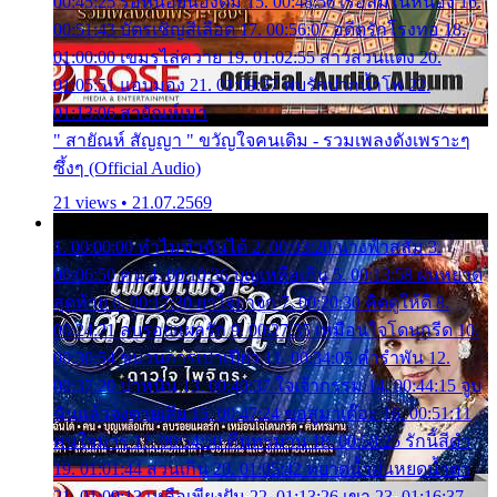
00:45:25 รอหน่อยน้องติ๋ม 15. 00:48:56 เรือล่มในหนอง 16.
00:51:43 บัตรเชิญสีเลือด 17. 00:56:07 อดีตรักโรงทอ 18.
01:00:00 เขมรไล่ควาย 19. 01:02:55 สาวสวนแตง 20.
01:05:51 แอบมอง 21. 01:09:27 พบรักปากน้ำโพ 22.
01:13:06 สายัณห์เมา
" สายัณห์ สัญญา " ขวัญใจคนเดิม - รวมเพลงดังเพราะๆ
ซึ้งๆ (Official Audio)
21 views • 21.07.2569
1. 00:00:00 ทำไมทำฉันได้ 2. 00:03:20 นางฟ้าสลัม 3.
00:06:50 คน 4. 00:10:36 บุญเหลือเกิน 5. 00:13:58 ฝนหยาด
สุดท้าย 6. 00:17:30 ยาใจยาจก 7. 00:20:30 คิดดูให้ดี 8.
00:24:21 ลบรอยแผลรัก 9. 00:27:35 เหมือนใจโดนกรีด 10.
00:30:54 ขบวนการเปาเปียว 11. 00:34:05 คำรำพัน 12.
00:37:20 ปาหนัน 13. 00:40:37 ใจเจ้ากรรม 14. 00:44:15 จูบ
ฉันแล้วจงตายเสีย 15. 00:47:24 ขอสูมาเต๊อะ 16. 00:51:11
คนใจมาร 17. 00:54:50 คืนทรมาน 18. 00:58:25 รักนี้สีดำ
19. 01:01:44 ส่วนเกิน 20. 01:05:42 หยาดน้ำฝนหยดน้ำตา
21. 01:09:13 เหลือเพียงฝัน 22. 01:13:26 เขา 23. 01:16:37