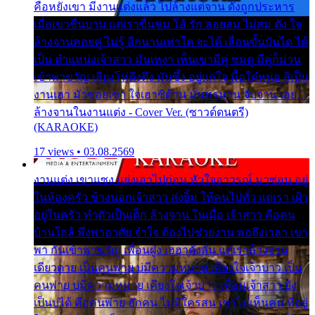
คือหยังเขา มีงานแต่งแล้ว ไปล้างแต่จาน ดั่งถูกประหาร
เมื่อเขาชื่นบาน แต่เราขื่นขม โอ้ รัก ลอยลม ไม่สม ดัง ใจ
ล้างจานคอยคู่ ไม่รู้ อีกนานเท่าใด จะได้ เลื่อนขั้นบันได ได้
เป็น ตำแหน่งเจ้าสาว มันเหงา เห็นเขามีคู่ ซมดู มีคู่ก็ม่วน
เข้าพาขวัญ เสียงโห่ตึงตึง มันซึ้ง อยู่แก่ใจ มื้อใด๋หนอ สิเป็น
งานเฮา มัวซอยเขา ใจเฮาซิด้าน มันทรมาน จับจาน เอย…
ล้างจานในงานแต่ง - Cover Ver. (ซาวด์ดนตรี)
(KARAOKE)
17 views • 03.08.2569
งานแต่ง เขาแซง แย่งเอาไปก่อน หัวใจอาวรณ์ มาซ่อน อยู่
ในห้องครัว ข้างนอกเจ้าสาว ส่งยิ้ม ให้คนไปทั่ว แต่เรา เฝ้า
อยู่ในครัว ทำตัวเป็นเด็ก ล้างจาน ในเมื่อ เจ้าสาว คือคน
บ้านใกล้ พึ่งพาอาศัย จำใจ ต้องไปช่วยงาน พอถึงเวลา เขา
พา กันเข้าพาขวัญ เพื่อนฝูง เฮฮาดังลั่น แต่เราล้างจาน
เดียวดาย เป็นคนพ่าย บ่มีความหมาย เคียงใจเจ้าบ่าว เป็น
คนพ่าย บ่มีความหมาย เคียงใจเจ้าบ่าว เพื่อนเจ้าสาว ยัง
เป็นบ่ได้ คือคนพ่าย ฮักคน ไม่มีใครสน เขาไม่เห็นคน ที่อยู่