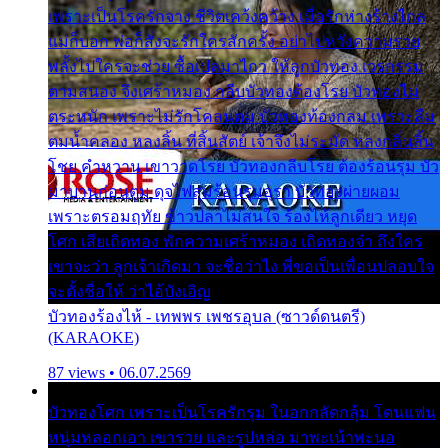
เพราะเป็นโรครักจาง ชีวิตเคว้งคว้าง เมื่อรักห่างร้างไกล
แม่ก็บอก พ่อก็สั่งจะรักใครสักครั้ง อย่าไปหวังความรวย
พลั้งไปใครจะช่วย ซื้อเปลมาไกว ให้ลูกบัวทอง เวรกรรม
ตามสนอง จึงเศร้าหมอง กลีบบัวทองต้องโรย บัวทองไม่
ตระหนัก เพราะไม่รักโคลนตม บัวทองท้องกลม เพราะลืม
ตมน้ำคลอง หลงลิ้น ที่สิ้นสัตย์ เจ้าจึงไม่ระมัด หลงกลิ่นลิ้น
โชย คำหวาน เขาวาดโรย บัวทองกลีบโรย ต้องร้อนรุม บัว
มาบานก่อนตูม ดุจไฟสุมร้อนรุมอุรา บัวทองผ่ายผอม
เพราะตรอมฤทัย ข้าวปลาไม่สนใจ ร้องไห้ลูกเดียว หยุด
โศก เสียเถิดทอง พักความเศร้าหมอง เถิดทองจ๋า ถึงใคร
เขาจะว่า ลูกเจ้าเกิดมา จะชื่อว่าไง พี่ขอเป็นเพื่อนปลอบใจ
จะตั้งชื่อให้ ว่าไอ้บังเอิญ
บัวทองร้องไห้ - เทพพร เพชรอุบล (ซาวด์ดนตรี)
(KARAOKE)
87 views • 06.07.2569
บัวทองโศก เพราะเป็นโรครักรุม ในอกกลัดกลุ้ม โดนแฟน
หนุ่มหลอกเอา เขารวย และรูปหล่อ มาพะเน้าพะนอ