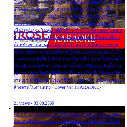
ในครัว เจ้าสาว ก็มัวแต่งตัว สวยเด่น นั่งเคียงเจ้าบ่าว ที่เขา
เฝ้าคอย ใจเต้น หัวใจของเรา ลำเค็ญ ใครจะมองเห็น
ความใน ใจ เศร้า มันร้าวระบม ต้องมาขื่นขม เศร้าตรม
ท่ามความสุขี ช่วยงานเขาแต่ง แต่เรา แล้งมาหลายปี
เมื่อไรหนอจะ โชคดี ได้มีพิธีวิวาห์ หัวใจหล้า คอยไปคอย
มา คือหน้าที่เก่า หัวใจหล้า คอยไปคอยมา คือหน้าที่เก่า
คือหยังเขา มีงานแต่งแล้ว ไปล้างแต่จาน ดั่งถูกประหาร
เมื่อเขาชื่นบาน แต่เราขื่นขม โอ้ รัก ลอยลม ไม่สม ดัง ใจ
ล้างจานคอยคู่ ไม่รู้ อีกนานเท่าใด จะได้ เลื่อนขั้นบันได ได้
เป็น ตำแหน่งเจ้าสาว มันเหงา เห็นเขามีคู่ ซมดู มีคู่ก็ม่วน
เข้าพาขวัญ เสียงโห่ตึงตึง มันซึ้ง อยู่แก่ใจ มื้อใด๋หนอ สิเป็น
งานเฮา มัวซอยเขา ใจเฮาซิด้าน มันทรมาน จับจาน เอย…
ล้างจานในงานแต่ง - Cover Ver. (KARAOKE)
21 views • 03.08.2569
ขอ กราบ ขอบคุณ.... ที่ได้รับไออุ่น การุณ จากแฟน เพลง
ผมแสนชื่นใจ หายวังเวง เมื่อแฟนเพลง ให้กำลังใจ น้ำใจ