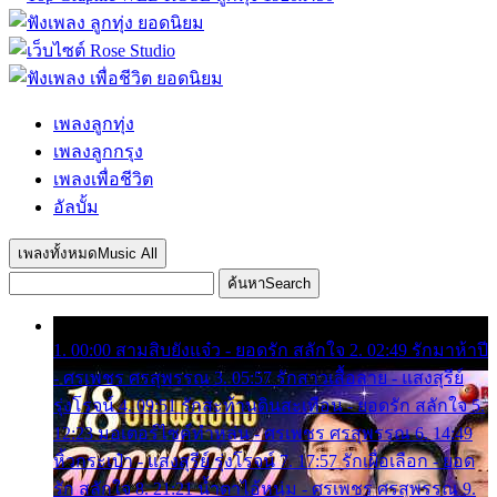
เพลงลูกทุ่ง
เพลงลูกกรุง
เพลงเพื่อชีวิต
อัลบั้ม
เพลงทั้งหมด
Music All
ค้นหา
Search
1. 00:00 สามสิบยังแจ๋ว - ยอดรัก สลักใจ 2. 02:49 รักมาห้าปี
- ศรเพชร ศรสุพรรณ 3. 05:57 รักสาวเสื้อลาย - แสงสุรีย์
รุ่งโรจน์ 4. 09:51 รักสะท้านดินสะเทือน - ยอดรัก สลักใจ 5.
12:23 มอเตอร์ไซค์ทำหล่น - ศรเพชร ศรสุพรรณ 6. 14:49
หิ้วกระเป๋า - แสงสุรีย์ รุ่งโรจน์ 7. 17:57 รักเผื่อเลือก - ยอด
รัก สลักใจ 8. 21:21 น้ำตาไอ้หนุ่ม - ศรเพชร ศรสุพรรณ 9.