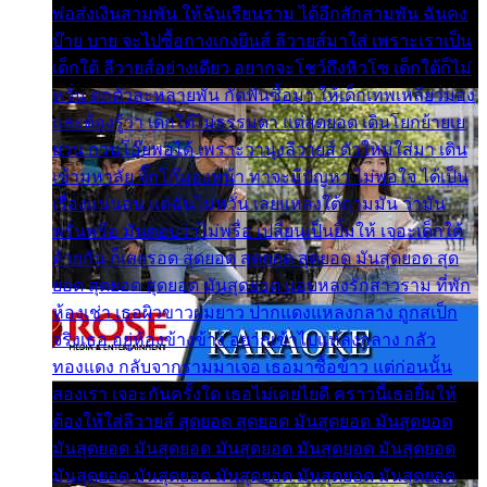
พ่อส่งเงินสามพัน ให้ฉันเรียนราม ได้อีกสักสามพัน ฉันคง
บ๊าย บาย จะไปซื้อกางเกงยีนส์ ลีวายส์มาใส่ เพราะเราเป็น
เด็กใต้ ลีวายส์อย่างเดียว อยากจะโชว์ถึงหิวโซ เด็กใต้ก็ไม่
หวั่น ตกตัวละหลายพัน กัดฟันซื้อมา ให้เด็กเทพเหลียวมอง
และต้องรู้ว่า เด็กใต้ไม่ธรรมดา แต่สุดยอด เดินโยกย้ายเย
ยวน กวนโอ๊ยพอได้ เพราะว่านุ่งลีวายส์ ตัวใหม่ใส่มา เดิน
เข้ามหาลัย จิ๊กโก๊มองหน้า ท่าจะมีปัญหา ไม่พอใจ ได้เป็น
เรื่องแน่นอน แต่ฉันไม่หวั่น เลยแหลงใต้ถามมัน ว่ามัน
พรั่นพรือ มันตอบว่าไม่พรื่อ เปลี่ยนเป็นยิ้มให้ เจอะเด็กใต้
ด้วยกัน ก็เลยรอด สุดยอด สุดยอด สุดยอด มันสุดยอด สุด
ยอด สุดยอด สุดยอด มันสุดยอด แอบหลงรักสาวราม ที่พัก
ห้องเช่า เธอผิวขาวผมยาว ปากแดงแหลงกลาง ถูกสเป็ก
จริงเธอ อยู่ห้องข้างข้าง อยากเข้าไปแหลงกลาง กลัว
ทองแดง กลับจากรามมาเจอ เธอมาซื้อข้าว แต่ก่อนนั้น
สองเรา เจอะกันครั้งใด เธอไม่เคยไยดี คราวนี้เธอยิ้มให้
ต้องให้ใส่ลีวายส์ สุดยอด สุดยอด มันสุดยอด มันสุดยอด
มันสุดยอด มันสุดยอด มันสุดยอด มันสุดยอด มันสุดยอด
มันสุดยอด มันสุดยอด มันสุดยอด มันสุดยอด มันสุดยอด