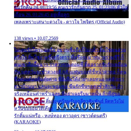
ขอรักคืน 24. 01:19:56 คนเรารักกันยาก 25. 01:23:06 หัวใจ
เถื่อน 26. 01:26:45 อยู่เพื่อลูก
เพลงเพราะเสนาะดวงใจ - ดาวใจ ไพจิตร (Official Audio)
138 views • 10.07.2569
ไม่เคยรักใครแน่หรือ อยากเชื่อถือก็ไม่กล้า ติ๋มใช่คนสวย
ตรึงใจ ติ๋มใช่งามซึ้งตรึงตรา พี่หรือจะมาหมายร่วมชีวี ก็
คนเขาลืออื้อฉาว ว่าสาวๆรุมตอมพี่ ติ๋มอยากรับรักเหมือน
กัน แต่หวั่นจะช้ำดวงฤดี กลัวแฟนของพี่ชี้หน้าด่าทอ ก็คน
ชื่อต๋อยต้อยตุ้มตุ๋ยต่าย พี่ยังลืมได้ง่ายๆเลยหนอ แค่ตัวเรา
สาวบ้านนา แสนจะซอมซ่อ ขืนรักขืนรอคงช้ำสักวัน ถ้า
จริงเหมือนคำพร่ำเฉลย พี่อย่าเฉยรีบมาหมั้น ถ้าพี่สู่ขอ
ตามธรรมเนียม ติ๋มจะเตรียมรับเกลียวสัมพันธ์ ผิดหวังไม่
หวั่นขอยอมได้เคียง
รักติ๋มแน่หรือ - หงษ์ทอง ดาวอุดร (ซาวด์ดนตรี)
(KARAOKE)