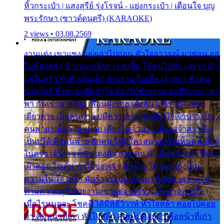
หิ้วกระเป๋า | แสงสุรีย์ รุ่งโรจน์ - แย่งกระเป๋า | เตือนใจ บุญ
พระรักษา (ซาวด์ดนตรี) (KARAOKE)
2 views • 03.08.2569
งานแต่ง เขาแซง แย่งเอาไปก่อน หัวใจอาวรณ์ มาซ่อน อยู่
ในห้องครัว ข้างนอกเจ้าสาว ส่งยิ้ม ให้คนไปทั่ว แต่เรา เฝ้า
อยู่ในครัว ทำตัวเป็นเด็ก ล้างจาน ในเมื่อ เจ้าสาว คือคน
บ้านใกล้ พึ่งพาอาศัย จำใจ ต้องไปช่วยงาน พอถึงเวลา เขา
พา กันเข้าพาขวัญ เพื่อนฝูง เฮฮาดังลั่น แต่เราล้างจาน
เดียวดาย เป็นคนพ่าย บ่มีความหมาย เคียงใจเจ้าบ่าว เป็น
คนพ่าย บ่มีความหมาย เคียงใจเจ้าบ่าว เพื่อนเจ้าสาว ยัง
เป็นบ่ได้ คือคนพ่าย ฮักคน ไม่มีใครสน เขาไม่เห็นคน ที่อยู่
ในครัว เจ้าสาว ก็มัวแต่งตัว สวยเด่น นั่งเคียงเจ้าบ่าว ที่เขา
เฝ้าคอย ใจเต้น หัวใจของเรา ลำเค็ญ ใครจะมองเห็น
ความใน ใจ เศร้า มันร้าวระบม ต้องมาขื่นขม เศร้าตรม
ท่ามความสุขี ช่วยงานเขาแต่ง แต่เรา แล้งมาหลายปี
เมื่อไรหนอจะ โชคดี ได้มีพิธีวิวาห์ หัวใจหล้า คอยไปคอย
มา คือหน้าที่เก่า หัวใจหล้า คอยไปคอยมา คือหน้าที่เก่า