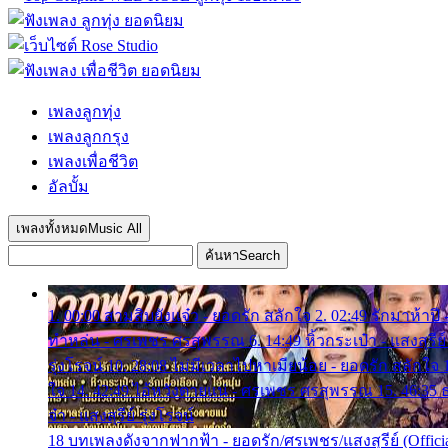
เพลงลูกทุ่ง
เพลงลูกกรุง
เพลงเพื่อชีวิต
อัลบั้ม
เพลงทั้งหมด
Music All
ค้นหา
Search
1. 00:00 สามสิบยังแจ๋ว - ยอดรัก สลักใจ 2. 02:49 รักมาห้าปี
ทำหล่น - ศรเพชร ศรสุพรรณ 6. 14:49 หิ้วกระเป๋า - แสงสุรีย์ 
รุ่งโรจน์ 10. 28:08 ไม่มีเวลาไปหาเมียน้อย - ยอดรัก สลักใ
ใจ 14. 42:49 ไอ้หวังตายแน่ - ศรเพชร ศรสุพรรณ 15. 46:35 ธา
จ๋า - แสงสุรีย์ รุ่งโรจน์
18 บทเพลงดังจากฟากฟ้า - ยอดรัก/ศรเพชร/แสงสุรีย์ (Officia