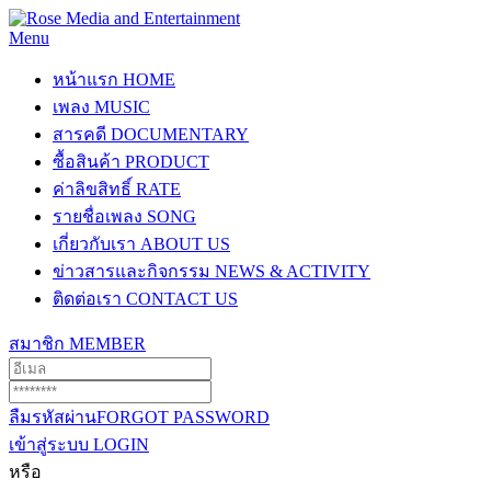
Menu
หน้าแรก
HOME
เพลง
MUSIC
สารคดี
DOCUMENTARY
ซื้อสินค้า
PRODUCT
ค่าลิขสิทธิ์
RATE
รายชื่อเพลง
SONG
เกี่ยวกับเรา
ABOUT US
ข่าวสารและกิจกรรม
NEWS & ACTIVITY
ติดต่อเรา
CONTACT US
สมาชิก
MEMBER
ลืมรหัสผ่าน
FORGOT PASSWORD
เข้าสู่ระบบ
LOGIN
หรือ