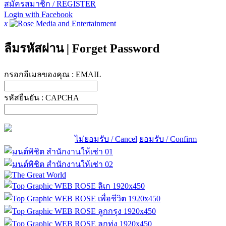
สมัครสมาชิก / REGISTER
Login with Facebook
x
ลืมรหัสผ่าน
|
Forget Password
กรอกอีเมลของคุณ :
EMAIL
รหัสยืนยัน :
CAPCHA
ไม่ยอมรับ / Cancel
ยอมรับ / Confirm