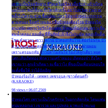
เพราะเป็นโรครักจาง ชีวิตเคว้งคว้าง เมื่อรักห่างร้างไกล
แม่ก็บอก พ่อก็สั่งจะรักใครสักครั้ง อย่าไปหวังความรวย
พลั้งไปใครจะช่วย ซื้อเปลมาไกว ให้ลูกบัวทอง เวรกรรม
ตามสนอง จึงเศร้าหมอง กลีบบัวทองต้องโรย บัวทองไม่
ตระหนัก เพราะไม่รักโคลนตม บัวทองท้องกลม เพราะลืม
ตมน้ำคลอง หลงลิ้น ที่สิ้นสัตย์ เจ้าจึงไม่ระมัด หลงกลิ่นลิ้น
โชย คำหวาน เขาวาดโรย บัวทองกลีบโรย ต้องร้อนรุม บัว
มาบานก่อนตูม ดุจไฟสุมร้อนรุมอุรา บัวทองผ่ายผอม
เพราะตรอมฤทัย ข้าวปลาไม่สนใจ ร้องไห้ลูกเดียว หยุด
โศก เสียเถิดทอง พักความเศร้าหมอง เถิดทองจ๋า ถึงใคร
เขาจะว่า ลูกเจ้าเกิดมา จะชื่อว่าไง พี่ขอเป็นเพื่อนปลอบใจ
จะตั้งชื่อให้ ว่าไอ้บังเอิญ
บัวทองร้องไห้ - เทพพร เพชรอุบล (ซาวด์ดนตรี)
(KARAOKE)
98 views • 06.07.2569
บัวทองโศก เพราะเป็นโรครักรุม ในอกกลัดกลุ้ม โดนแฟน
หนุ่มหลอกเอา เขารวย และรูปหล่อ มาพะเน้าพะนอ