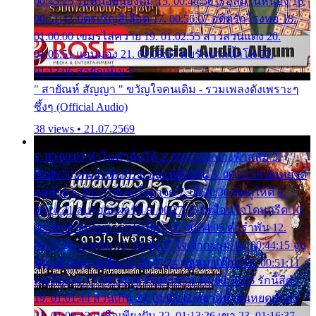
00:45:25 รอหน่อยน้องติ๋ม 15. 00:48:56 เรือล่มในหนอง 16.
00:51:43 บัตรเชิญสีเลือด 17. 00:56:07 อดีตรักโรงทอ 18.
01:00:00 เขมรไล่ควาย 19. 01:02:55 สาวสวนแตง 20.
01:05:51 แอบมอง 21. 01:09:27 พบรักปากน้ำโพ 22.
01:13:06 สายัณห์เมา
" สายัณห์ สัญญา " ขวัญใจคนเดิม - รวมเพลงดังเพราะๆ
ซึ้งๆ (Official Audio)
38 views • 21.07.2569
1. 00:00:00 ทำไมทำฉันได้ 2. 00:03:20 นางฟ้าสลัม 3.
00:06:50 คน 4. 00:10:36 บุญเหลือเกิน 5. 00:13:58 ฝนหยาด
สุดท้าย 6. 00:17:30 ยาใจยาจก 7. 00:20:30 คิดดูให้ดี 8.
00:24:21 ลบรอยแผลรัก 9. 00:27:35 เหมือนใจโดนกรีด 10.
00:30:54 ขบวนการเปาเปียว 11. 00:34:05 คำรำพัน 12.
00:37:20 ปาหนัน 13. 00:40:37 ใจเจ้ากรรม 14. 00:44:15 จูบ
ฉันแล้วจงตายเสีย 15. 00:47:24 ขอสูมาเต๊อะ 16. 00:51:11
คนใจมาร 17. 00:54:50 คืนทรมาน 18. 00:58:25 รักนี้สีดำ
19. 01:01:44 ส่วนเกิน 20. 01:05:42 หยาดน้ำฝนหยดน้ำตา
21. 01:09:13 เหลือเพียงฝัน 22. 01:13:26 เขา 23. 01:16:37