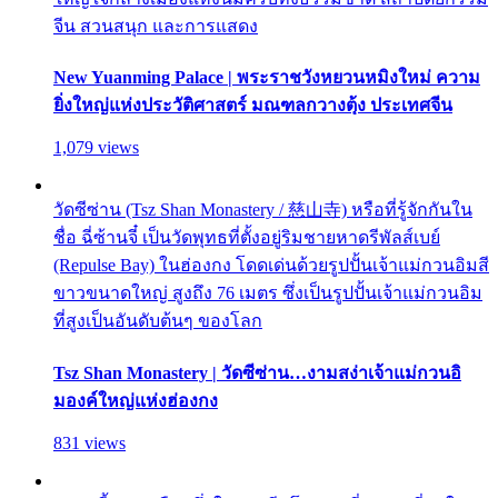
จีน สวนสนุก และการแสดง
New Yuanming Palace | พระราชวังหยวนหมิงใหม่ ความ
ยิ่งใหญ่แห่งประวัติศาสตร์ มณฑลกวางตุ้ง ประเทศจีน
1,079 views
วัดซีซ่าน (Tsz Shan Monastery / 慈山寺) หรือที่รู้จักกันใน
ชื่อ ฉี่ซ้านจี๋ เป็นวัดพุทธที่ตั้งอยู่ริมชายหาดรีพัลส์เบย์
(Repulse Bay) ในฮ่องกง โดดเด่นด้วยรูปปั้นเจ้าแม่กวนอิมสี
ขาวขนาดใหญ่ สูงถึง 76 เมตร ซึ่งเป็นรูปปั้นเจ้าแม่กวนอิม
ที่สูงเป็นอันดับต้นๆ ของโลก
Tsz Shan Monastery | วัดซีซ่าน…งามสง่าเจ้าแม่กวนอิ
มองค์ใหญ่แห่งฮ่องกง
831 views