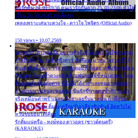
ขอรักคืน 24. 01:19:56 คนเรารักกันยาก 25. 01:23:06 หัวใจ
เถื่อน 26. 01:26:45 อยู่เพื่อลูก
เพลงเพราะเสนาะดวงใจ - ดาวใจ ไพจิตร (Official Audio)
150 views • 10.07.2569
ไม่เคยรักใครแน่หรือ อยากเชื่อถือก็ไม่กล้า ติ๋มใช่คนสวย
ตรึงใจ ติ๋มใช่งามซึ้งตรึงตรา พี่หรือจะมาหมายร่วมชีวี ก็
คนเขาลืออื้อฉาว ว่าสาวๆรุมตอมพี่ ติ๋มอยากรับรักเหมือน
กัน แต่หวั่นจะช้ำดวงฤดี กลัวแฟนของพี่ชี้หน้าด่าทอ ก็คน
ชื่อต๋อยต้อยตุ้มตุ๋ยต่าย พี่ยังลืมได้ง่ายๆเลยหนอ แค่ตัวเรา
สาวบ้านนา แสนจะซอมซ่อ ขืนรักขืนรอคงช้ำสักวัน ถ้า
จริงเหมือนคำพร่ำเฉลย พี่อย่าเฉยรีบมาหมั้น ถ้าพี่สู่ขอ
ตามธรรมเนียม ติ๋มจะเตรียมรับเกลียวสัมพันธ์ ผิดหวังไม่
หวั่นขอยอมได้เคียง
รักติ๋มแน่หรือ - หงษ์ทอง ดาวอุดร (ซาวด์ดนตรี)
(KARAOKE)