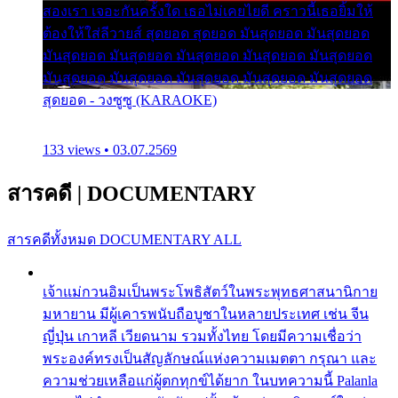
สองเรา เจอะกันครั้งใด เธอไม่เคยไยดี คราวนี้เธอยิ้มให้
ต้องให้ใส่ลีวายส์ สุดยอด สุดยอด มันสุดยอด มันสุดยอด
มันสุดยอด มันสุดยอด มันสุดยอด มันสุดยอด มันสุดยอด
มันสุดยอด มันสุดยอด มันสุดยอด มันสุดยอด มันสุดยอด
สุดยอด - วงซูซู (KARAOKE)
133 views • 03.07.2569
สารคดี
|
DOCUMENTARY
สารคดีทั้งหมด
DOCUMENTARY ALL
เจ้าแม่กวนอิมเป็นพระโพธิสัตว์ในพระพุทธศาสนานิกาย
มหายาน มีผู้เคารพนับถือบูชาในหลายประเทศ เช่น จีน
ญี่ปุ่น เกาหลี เวียดนาม รวมทั้งไทย โดยมีความเชื่อว่า
พระองค์ทรงเป็นสัญลักษณ์แห่งความเมตตา กรุณา และ
ความช่วยเหลือแก่ผู้ตกทุกข์ได้ยาก ในบทความนี้ Palanla