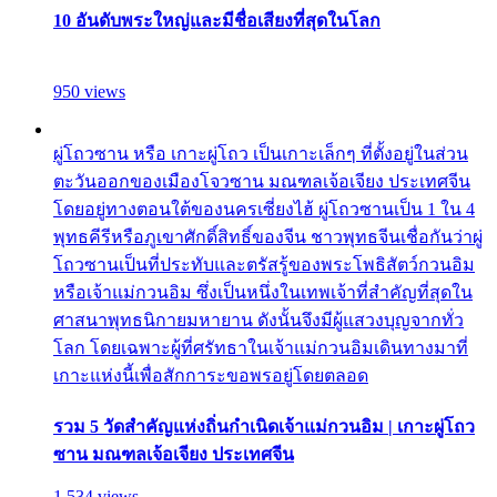
10 อันดับพระใหญ่และมีชื่อเสียงที่สุดในโลก
950 views
ผู่โถวซาน หรือ เกาะผู่โถว เป็นเกาะเล็กๆ ที่ตั้งอยู่ในส่วน
ตะวันออกของเมืองโจวซาน มณฑลเจ้อเจียง ประเทศจีน
โดยอยู่ทางตอนใต้ของนครเซี่ยงไฮ้ ผู่โถวซานเป็น 1 ใน 4
พุทธคีรีหรือภูเขาศักดิ์สิทธิ์ของจีน ชาวพุทธจีนเชื่อกันว่าผู่
โถวซานเป็นที่ประทับและตรัสรู้ของพระโพธิสัตว์กวนอิม
หรือเจ้าแม่กวนอิม ซึ่งเป็นหนึ่งในเทพเจ้าที่สำคัญที่สุดใน
ศาสนาพุทธนิกายมหายาน ดังนั้นจึงมีผู้แสวงบุญจากทั่ว
โลก โดยเฉพาะผู้ที่ศรัทธาในเจ้าแม่กวนอิมเดินทางมาที่
เกาะแห่งนี้เพื่อสักการะขอพรอยู่โดยตลอด
รวม 5 วัดสำคัญแห่งถิ่นกำเนิดเจ้าแม่กวนอิม | เกาะผู่โถว
ซาน มณฑลเจ้อเจียง ประเทศจีน
1,534 views