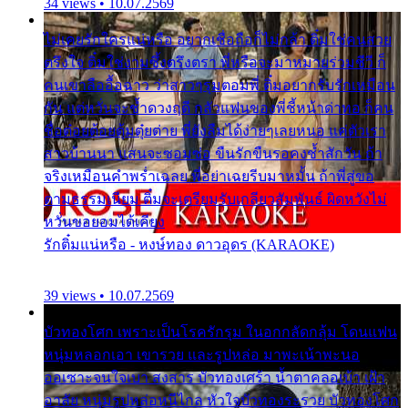
34 views • 10.07.2569
ไม่เคยรักใครแน่หรือ อยากเชื่อถือก็ไม่กล้า ติ๋มใช่คนสวย
ตรึงใจ ติ๋มใช่งามซึ้งตรึงตรา พี่หรือจะมาหมายร่วมชีวี ก็
คนเขาลืออื้อฉาว ว่าสาวๆรุมตอมพี่ ติ๋มอยากรับรักเหมือน
กัน แต่หวั่นจะช้ำดวงฤดี กลัวแฟนของพี่ชี้หน้าด่าทอ ก็คน
ชื่อต๋อยต้อยตุ้มตุ๋ยต่าย พี่ยังลืมได้ง่ายๆเลยหนอ แค่ตัวเรา
สาวบ้านนา แสนจะซอมซ่อ ขืนรักขืนรอคงช้ำสักวัน ถ้า
จริงเหมือนคำพร่ำเฉลย พี่อย่าเฉยรีบมาหมั้น ถ้าพี่สู่ขอ
ตามธรรมเนียม ติ๋มจะเตรียมรับเกลียวสัมพันธ์ ผิดหวังไม่
หวั่นขอยอมได้เคียง
รักติ๋มแน่หรือ - หงษ์ทอง ดาวอุดร (KARAOKE)
39 views • 10.07.2569
บัวทองโศก เพราะเป็นโรครักรุม ในอกกลัดกลุ้ม โดนแฟน
หนุ่มหลอกเอา เขารวย และรูปหล่อ มาพะเน้าพะนอ
ออเซาะจนใจเบา สงสาร บัวทองเศร้า น้ำตาคลอเบ้า เฝ้า
อาลัย หนุ่มรูปหล่อหนีไกล หัวใจบัวทองระรวย บัวทองโศก