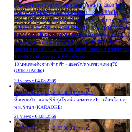
24:27 สามเณรกำพร้า - แสงสุรีย์ รุ่งโรจน์ 10. 28:08 ไม่มี
เวลาไปหาเมียน้อย - ยอดรัก สลักใจ 11. 31:29 ชีวิตไอ้
ธรรม - ศรเพชร ศรสุพรรณ 12. 35:26 ทหารอากาศขาดรัก
- แสงสุรีย์ รุ่งโรจน์ 13. 39:01 คนหัวใจโทรม - ยอดรัก สลัก
ใจ 14. 42:49 ไอ้หวังตายแน่ - ศรเพชร ศรสุพรรณ 15. 46:35
ธาตุแท้ของเธอ - แสงสุรีย์ รุ่งโรจน์ 16. 49:57 กำนันกำใน -
ยอดรัก สลักใจ 17. 52:29 สาวบริสุทธิ์ - ศรเพชร ศรสุพรรณ
18. 56:05 แต๋วจ๋า - แสงสุรีย์ รุ่งโรจน์
18 บทเพลงดังจากฟากฟ้า - ยอดรัก/ศรเพชร/แสงสุรีย์
(Official Audio)
29 views • 04.08.2569
1. 00:00 หิ้วกระเป๋า 2. 03:30 แย่งกระเป๋า
หิ้วกระเป๋า | แสงสุรีย์ รุ่งโรจน์ - แย่งกระเป๋า | เตือนใจ บุญ
พระรักษา (KARAOKE)
21 views • 03.08.2569
1. 00:00 หิ้วกระเป๋า 2. 03:30 แย่งกระเป๋า