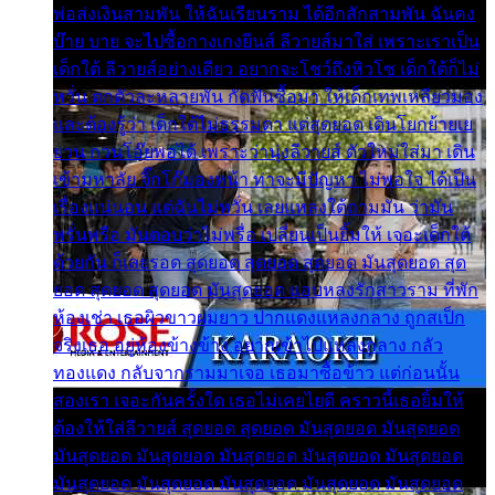
พ่อส่งเงินสามพัน ให้ฉันเรียนราม ได้อีกสักสามพัน ฉันคง
บ๊าย บาย จะไปซื้อกางเกงยีนส์ ลีวายส์มาใส่ เพราะเราเป็น
เด็กใต้ ลีวายส์อย่างเดียว อยากจะโชว์ถึงหิวโซ เด็กใต้ก็ไม่
หวั่น ตกตัวละหลายพัน กัดฟันซื้อมา ให้เด็กเทพเหลียวมอง
และต้องรู้ว่า เด็กใต้ไม่ธรรมดา แต่สุดยอด เดินโยกย้ายเย
ยวน กวนโอ๊ยพอได้ เพราะว่านุ่งลีวายส์ ตัวใหม่ใส่มา เดิน
เข้ามหาลัย จิ๊กโก๊มองหน้า ท่าจะมีปัญหา ไม่พอใจ ได้เป็น
เรื่องแน่นอน แต่ฉันไม่หวั่น เลยแหลงใต้ถามมัน ว่ามัน
พรั่นพรือ มันตอบว่าไม่พรื่อ เปลี่ยนเป็นยิ้มให้ เจอะเด็กใต้
ด้วยกัน ก็เลยรอด สุดยอด สุดยอด สุดยอด มันสุดยอด สุด
ยอด สุดยอด สุดยอด มันสุดยอด แอบหลงรักสาวราม ที่พัก
ห้องเช่า เธอผิวขาวผมยาว ปากแดงแหลงกลาง ถูกสเป็ก
จริงเธอ อยู่ห้องข้างข้าง อยากเข้าไปแหลงกลาง กลัว
ทองแดง กลับจากรามมาเจอ เธอมาซื้อข้าว แต่ก่อนนั้น
สองเรา เจอะกันครั้งใด เธอไม่เคยไยดี คราวนี้เธอยิ้มให้
ต้องให้ใส่ลีวายส์ สุดยอด สุดยอด มันสุดยอด มันสุดยอด
มันสุดยอด มันสุดยอด มันสุดยอด มันสุดยอด มันสุดยอด
มันสุดยอด มันสุดยอด มันสุดยอด มันสุดยอด มันสุดยอด