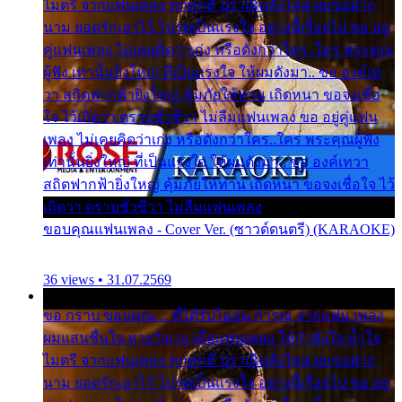
ไมตรี จากแฟนเพลง ทุกทุกที่ ปราณีหลั่งไหล ผมขอฝาก
นาม ยอดรักเอาไว้ โปรดเป็นแรงใจ อย่างนี้เรื่อยไป ขอ อยู่
คู่แฟนเพลง ไม่เคยคิดว่าเก่ง หรือดังกว่าใคร..ใคร พระคุณ
ผู้ฟัง เท่านั้นยิ่งใหญ่ ที่เป็นแรงใจ ให้ผมดังมา.. ขอ องค์เท
วา สถิตฟากฟ้ายิ่งใหญ่ คุ้มภัยให้ท่าน เถิดหนา ขอจงเชื่อ
ใจ ไว้เถิดว่า ตราบชั่วชีวา ไม่ลืมแฟนเพลง ขอ อยู่คู่แฟน
เพลง ไม่เคยคิดว่าเก่ง หรือดังกว่าใคร..ใคร พระคุณผู้ฟัง
เท่านั้นยิ่งใหญ่ ที่เป็นแรงใจ ให้ผมดังมา.. ขอ องค์เทวา
สถิตฟากฟ้ายิ่งใหญ่ คุ้มภัยให้ท่าน เถิดหนา ขอจงเชื่อใจ ไว้
เถิดว่า ตราบชั่วชีวา ไม่ลืมแฟนเพลง
ขอบคุณแฟนเพลง - Cover Ver. (ซาวด์ดนตรี) (KARAOKE)
36 views • 31.07.2569
ขอ กราบ ขอบคุณ.... ที่ได้รับไออุ่น การุณ จากแฟน เพลง
ผมแสนชื่นใจ หายวังเวง เมื่อแฟนเพลง ให้กำลังใจ น้ำใจ
ไมตรี จากแฟนเพลง ทุกทุกที่ ปราณีหลั่งไหล ผมขอฝาก
นาม ยอดรักเอาไว้ โปรดเป็นแรงใจ อย่างนี้เรื่อยไป ขอ อยู่