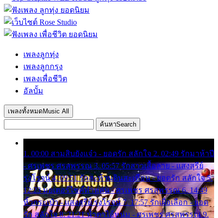
เพลงลูกทุ่ง
เพลงลูกกรุง
เพลงเพื่อชีวิต
อัลบั้ม
เพลงทั้งหมด
Music All
ค้นหา
Search
1. 00:00 สามสิบยังแจ๋ว - ยอดรัก สลักใจ 2. 02:49 รักมาห้าปี
- ศรเพชร ศรสุพรรณ 3. 05:57 รักสาวเสื้อลาย - แสงสุรีย์
รุ่งโรจน์ 4. 09:51 รักสะท้านดินสะเทือน - ยอดรัก สลักใจ 5.
12:23 มอเตอร์ไซค์ทำหล่น - ศรเพชร ศรสุพรรณ 6. 14:49
หิ้วกระเป๋า - แสงสุรีย์ รุ่งโรจน์ 7. 17:57 รักเผื่อเลือก - ยอด
รัก สลักใจ 8. 21:21 น้ำตาไอ้หนุ่ม - ศรเพชร ศรสุพรรณ 9.