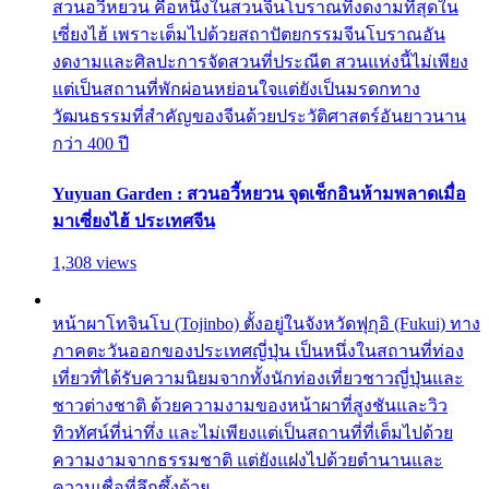
สวนอวี้หยวน คือหนึ่งในสวนจีนโบราณที่งดงามที่สุดใน
เซี่ยงไฮ้ เพราะเต็มไปด้วยสถาปัตยกรรมจีนโบราณอัน
งดงามและศิลปะการจัดสวนที่ประณีต สวนแห่งนี้ไม่เพียง
แต่เป็นสถานที่พักผ่อนหย่อนใจแต่ยังเป็นมรดกทาง
วัฒนธรรมที่สำคัญของจีนด้วยประวัติศาสตร์อันยาวนาน
กว่า 400 ปี
Yuyuan Garden : สวนอวี้หยวน จุดเช็กอินห้ามพลาดเมื่อ
มาเซี่ยงไฮ้ ประเทศจีน
1,308 views
หน้าผาโทจินโบ (Tojinbo) ตั้งอยู่ในจังหวัดฟุกุอิ (Fukui) ทาง
ภาคตะวันออกของประเทศญี่ปุ่น เป็นหนึ่งในสถานที่ท่อง
เที่ยวที่ได้รับความนิยมจากทั้งนักท่องเที่ยวชาวญี่ปุ่นและ
ชาวต่างชาติ ด้วยความงามของหน้าผาที่สูงชันและวิว
ทิวทัศน์ที่น่าทึ่ง และไม่เพียงแต่เป็นสถานที่ที่เต็มไปด้วย
ความงามจากธรรมชาติ แต่ยังแฝงไปด้วยตำนานและ
ความเชื่อที่ลึกซึ้งด้วย