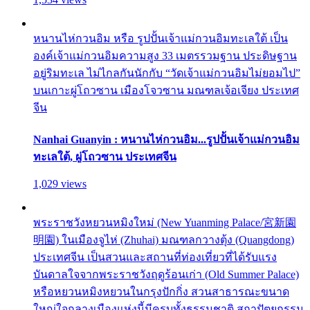
หนานไห่กวนอิม หรือ รูปปั้นเจ้าแม่กวนอิมทะเลใต้ เป็น
องค์เจ้าแม่กวนอิมความสูง 33 เมตรรวมฐาน ประดิษฐาน
อยู่ริมทะเล ไม่ไกลกันนักกับ “วัดเจ้าแม่กวนอิมไม่ยอมไป”
บนเกาะผู่โถวซาน เมืองโจวซาน มณฑลเจ้อเจียง ประเทศ
จีน
Nanhai Guanyin : หนานไห่กวนอิม...รูปปั้นเจ้าแม่กวนอิม
ทะเลใต้, ผู่โถวซาน ประเทศจีน
1,029 views
พระราชวังหยวนหมิงใหม่ (New Yuanming Palace/宮新園
明園) ในเมืองจูไห่ (Zhuhai) มณฑลกวางตุ้ง (Quangdong)
ประเทศจีน เป็นสวนและสถานที่ท่องเที่ยวที่ได้รับแรง
บันดาลใจจากพระราชวังฤดูร้อนเก่า (Old Summer Palace)
หรือหยวนหมิงหยวนในกรุงปักกิ่ง สวนสาธารณะขนาด
ใหญ่ใจกลางเมืองแห่งนี้มีครบทั้งธรรมชาติ สถาปัตยกรรม