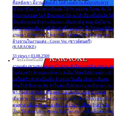
คือหยังเขา มีงานแต่งแล้ว ไปล้างแต่จาน ดั่งถูกประหาร
เมื่อเขาชื่นบาน แต่เราขื่นขม โอ้ รัก ลอยลม ไม่สม ดัง ใจ
ล้างจานคอยคู่ ไม่รู้ อีกนานเท่าใด จะได้ เลื่อนขั้นบันได ได้
เป็น ตำแหน่งเจ้าสาว มันเหงา เห็นเขามีคู่ ซมดู มีคู่ก็ม่วน
เข้าพาขวัญ เสียงโห่ตึงตึง มันซึ้ง อยู่แก่ใจ มื้อใด๋หนอ สิเป็น
งานเฮา มัวซอยเขา ใจเฮาซิด้าน มันทรมาน จับจาน เอย…
ล้างจานในงานแต่ง - Cover Ver. (ซาวด์ดนตรี)
(KARAOKE)
33 views • 03.08.2569
งานแต่ง เขาแซง แย่งเอาไปก่อน หัวใจอาวรณ์ มาซ่อน อยู่
ในห้องครัว ข้างนอกเจ้าสาว ส่งยิ้ม ให้คนไปทั่ว แต่เรา เฝ้า
อยู่ในครัว ทำตัวเป็นเด็ก ล้างจาน ในเมื่อ เจ้าสาว คือคน
บ้านใกล้ พึ่งพาอาศัย จำใจ ต้องไปช่วยงาน พอถึงเวลา เขา
พา กันเข้าพาขวัญ เพื่อนฝูง เฮฮาดังลั่น แต่เราล้างจาน
เดียวดาย เป็นคนพ่าย บ่มีความหมาย เคียงใจเจ้าบ่าว เป็น
คนพ่าย บ่มีความหมาย เคียงใจเจ้าบ่าว เพื่อนเจ้าสาว ยัง
เป็นบ่ได้ คือคนพ่าย ฮักคน ไม่มีใครสน เขาไม่เห็นคน ที่อยู่