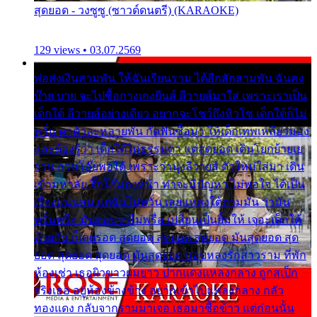
สุดยอด - วงซูซู (ซาวด์ดนตรี) (KARAOKE)
129 views • 03.07.2569
พ่อส่งเงินสามพัน ให้ฉันเรียนราม ได้อีกสักสามพัน ฉันคง
บ๊าย บาย จะไปซื้อกางเกงยีนส์ ลีวายส์มาใส่ เพราะเราเป็น
เด็กใต้ ลีวายส์อย่างเดียว อยากจะโชว์ถึงหิวโซ เด็กใต้ก็ไม่
หวั่น ตกตัวละหลายพัน กัดฟันซื้อมา ให้เด็กเทพเหลียวมอง
และต้องรู้ว่า เด็กใต้ไม่ธรรมดา แต่สุดยอด เดินโยกย้ายเย
ยวน กวนโอ๊ยพอได้ เพราะว่านุ่งลีวายส์ ตัวใหม่ใส่มา เดิน
เข้ามหาลัย จิ๊กโก๊มองหน้า ท่าจะมีปัญหา ไม่พอใจ ได้เป็น
เรื่องแน่นอน แต่ฉันไม่หวั่น เลยแหลงใต้ถามมัน ว่ามัน
พรั่นพรือ มันตอบว่าไม่พรื่อ เปลี่ยนเป็นยิ้มให้ เจอะเด็กใต้
ด้วยกัน ก็เลยรอด สุดยอด สุดยอด สุดยอด มันสุดยอด สุด
ยอด สุดยอด สุดยอด มันสุดยอด แอบหลงรักสาวราม ที่พัก
ห้องเช่า เธอผิวขาวผมยาว ปากแดงแหลงกลาง ถูกสเป็ก
จริงเธอ อยู่ห้องข้างข้าง อยากเข้าไปแหลงกลาง กลัว
ทองแดง กลับจากรามมาเจอ เธอมาซื้อข้าว แต่ก่อนนั้น