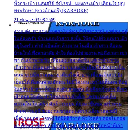
หิ้วกระเป๋า | แสงสุรีย์ รุ่งโรจน์ - แย่งกระเป๋า | เตือนใจ บุญ
พระรักษา (ซาวด์ดนตรี) (KARAOKE)
21 views • 03.08.2569
งานแต่ง เขาแซง แย่งเอาไปก่อน หัวใจอาวรณ์ มาซ่อน อยู่
ในห้องครัว ข้างนอกเจ้าสาว ส่งยิ้ม ให้คนไปทั่ว แต่เรา เฝ้า
อยู่ในครัว ทำตัวเป็นเด็ก ล้างจาน ในเมื่อ เจ้าสาว คือคน
บ้านใกล้ พึ่งพาอาศัย จำใจ ต้องไปช่วยงาน พอถึงเวลา เขา
พา กันเข้าพาขวัญ เพื่อนฝูง เฮฮาดังลั่น แต่เราล้างจาน
เดียวดาย เป็นคนพ่าย บ่มีความหมาย เคียงใจเจ้าบ่าว เป็น
คนพ่าย บ่มีความหมาย เคียงใจเจ้าบ่าว เพื่อนเจ้าสาว ยัง
เป็นบ่ได้ คือคนพ่าย ฮักคน ไม่มีใครสน เขาไม่เห็นคน ที่อยู่
ในครัว เจ้าสาว ก็มัวแต่งตัว สวยเด่น นั่งเคียงเจ้าบ่าว ที่เขา
เฝ้าคอย ใจเต้น หัวใจของเรา ลำเค็ญ ใครจะมองเห็น
ความใน ใจ เศร้า มันร้าวระบม ต้องมาขื่นขม เศร้าตรม
ท่ามความสุขี ช่วยงานเขาแต่ง แต่เรา แล้งมาหลายปี
เมื่อไรหนอจะ โชคดี ได้มีพิธีวิวาห์ หัวใจหล้า คอยไปคอย
มา คือหน้าที่เก่า หัวใจหล้า คอยไปคอยมา คือหน้าที่เก่า