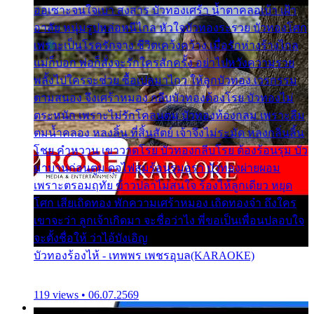
ออเซาะจนใจเบา สงสาร บัวทองเศร้า น้ำตาคลอเบ้า เฝ้า
อาลัย หนุ่มรูปหล่อหนีไกล หัวใจบัวทองระรวย บัวทองโศก
เพราะเป็นโรครักจาง ชีวิตเคว้งคว้าง เมื่อรักห่างร้างไกล
แม่ก็บอก พ่อก็สั่งจะรักใครสักครั้ง อย่าไปหวังความรวย
พลั้งไปใครจะช่วย ซื้อเปลมาไกว ให้ลูกบัวทอง เวรกรรม
ตามสนอง จึงเศร้าหมอง กลีบบัวทองต้องโรย บัวทองไม่
ตระหนัก เพราะไม่รักโคลนตม บัวทองท้องกลม เพราะลืม
ตมน้ำคลอง หลงลิ้น ที่สิ้นสัตย์ เจ้าจึงไม่ระมัด หลงกลิ่นลิ้น
โชย คำหวาน เขาวาดโรย บัวทองกลีบโรย ต้องร้อนรุม บัว
มาบานก่อนตูม ดุจไฟสุมร้อนรุมอุรา บัวทองผ่ายผอม
เพราะตรอมฤทัย ข้าวปลาไม่สนใจ ร้องไห้ลูกเดียว หยุด
โศก เสียเถิดทอง พักความเศร้าหมอง เถิดทองจ๋า ถึงใคร
เขาจะว่า ลูกเจ้าเกิดมา จะชื่อว่าไง พี่ขอเป็นเพื่อนปลอบใจ
จะตั้งชื่อให้ ว่าไอ้บังเอิญ
บัวทองร้องไห้ - เทพพร เพชรอุบล(KARAOKE)
119 views • 06.07.2569