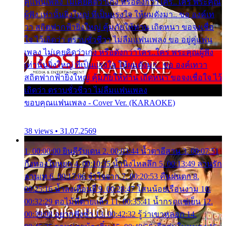
คู่แฟนเพลง ไม่เคยคิดว่าเก่ง หรือดังกว่าใคร..ใคร พระคุณ
ผู้ฟัง เท่านั้นยิ่งใหญ่ ที่เป็นแรงใจ ให้ผมดังมา.. ขอ องค์เท
วา สถิตฟากฟ้ายิ่งใหญ่ คุ้มภัยให้ท่าน เถิดหนา ขอจงเชื่อ
ใจ ไว้เถิดว่า ตราบชั่วชีวา ไม่ลืมแฟนเพลง ขอ อยู่คู่แฟน
เพลง ไม่เคยคิดว่าเก่ง หรือดังกว่าใคร..ใคร พระคุณผู้ฟัง
เท่านั้นยิ่งใหญ่ ที่เป็นแรงใจ ให้ผมดังมา.. ขอ องค์เทวา
สถิตฟากฟ้ายิ่งใหญ่ คุ้มภัยให้ท่าน เถิดหนา ขอจงเชื่อใจ ไว้
เถิดว่า ตราบชั่วชีวา ไม่ลืมแฟนเพลง
ขอบคุณแฟนเพลง - Cover Ver. (KARAOKE)
38 views • 31.07.2569
1. 00:00:00 ยินดีรับเดน 2. 00:03:44 น้ำตาอีสาน 3. 00:07:51
กิ่งทองใบหยก 4. 00:10:35 น้ำนิ่งไหลลึก 5. 00:13:49 ลานรัก
ลานเท 6. 00:17:06 จำใจจาก 7. 00:20:53 คืนฝนตก 8.
00:25:16 น้ำลงเดือนยี่ 9. 00:28:47 โสนน้อยเรือนงาม 10.
00:32:29 ตอไม้ที่ตายแล้ว 11. 00:35:41 น้ำกรดแช่เย็น 12.
00:39:08 อยากฟังซ้ำ 13. 00:42:32 รู้ว่าเขาหลอก 14.