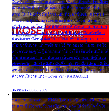
ในครัว เจ้าสาว ก็มัวแต่งตัว สวยเด่น นั่งเคียงเจ้าบ่าว ที่เขา
เฝ้าคอย ใจเต้น หัวใจของเรา ลำเค็ญ ใครจะมองเห็น
ความใน ใจ เศร้า มันร้าวระบม ต้องมาขื่นขม เศร้าตรม
ท่ามความสุขี ช่วยงานเขาแต่ง แต่เรา แล้งมาหลายปี
เมื่อไรหนอจะ โชคดี ได้มีพิธีวิวาห์ หัวใจหล้า คอยไปคอย
มา คือหน้าที่เก่า หัวใจหล้า คอยไปคอยมา คือหน้าที่เก่า
คือหยังเขา มีงานแต่งแล้ว ไปล้างแต่จาน ดั่งถูกประหาร
เมื่อเขาชื่นบาน แต่เราขื่นขม โอ้ รัก ลอยลม ไม่สม ดัง ใจ
ล้างจานคอยคู่ ไม่รู้ อีกนานเท่าใด จะได้ เลื่อนขั้นบันได ได้
เป็น ตำแหน่งเจ้าสาว มันเหงา เห็นเขามีคู่ ซมดู มีคู่ก็ม่วน
เข้าพาขวัญ เสียงโห่ตึงตึง มันซึ้ง อยู่แก่ใจ มื้อใด๋หนอ สิเป็น
งานเฮา มัวซอยเขา ใจเฮาซิด้าน มันทรมาน จับจาน เอย…
ล้างจานในงานแต่ง - Cover Ver. (KARAOKE)
36 views • 03.08.2569
ขอ กราบ ขอบคุณ.... ที่ได้รับไออุ่น การุณ จากแฟน เพลง
ผมแสนชื่นใจ หายวังเวง เมื่อแฟนเพลง ให้กำลังใจ น้ำใจ