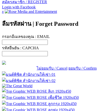
สมัครสมาชิก / REGISTER
Login with Facebook
x
ลืมรหัสผ่าน
|
Forget Password
กรอกอีเมลของคุณ :
EMAIL
รหัสยืนยัน :
CAPCHA
ไม่ยอมรับ / Cancel
ยอมรับ / Confirm