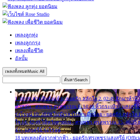
เพลงลูกทุ่ง
เพลงลูกกรุง
เพลงเพื่อชีวิต
อัลบั้ม
เพลงทั้งหมด
Music All
ค้นหา
Search
1. 00:00 สามสิบยังแจ๋ว - ยอดรัก สลักใจ 2. 02:49 รักมาห้าปี
ทำหล่น - ศรเพชร ศรสุพรรณ 6. 14:49 หิ้วกระเป๋า - แสงสุรีย์ 
รุ่งโรจน์ 10. 28:08 ไม่มีเวลาไปหาเมียน้อย - ยอดรัก สลักใ
ใจ 14. 42:49 ไอ้หวังตายแน่ - ศรเพชร ศรสุพรรณ 15. 46:35 ธา
จ๋า - แสงสุรีย์ รุ่งโรจน์
18 บทเพลงดังจากฟากฟ้า - ยอดรัก/ศรเพชร/แสงสุรีย์ (Officia