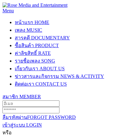
Menu
หน้าแรก
HOME
เพลง
MUSIC
สารคดี
DOCUMENTARY
ซื้อสินค้า
PRODUCT
ค่าลิขสิทธิ์
RATE
รายชื่อเพลง
SONG
เกี่ยวกับเรา
ABOUT US
ข่าวสารและกิจกรรม
NEWS & ACTIVITY
ติดต่อเรา
CONTACT US
สมาชิก
MEMBER
ลืมรหัสผ่าน
FORGOT PASSWORD
เข้าสู่ระบบ
LOGIN
หรือ