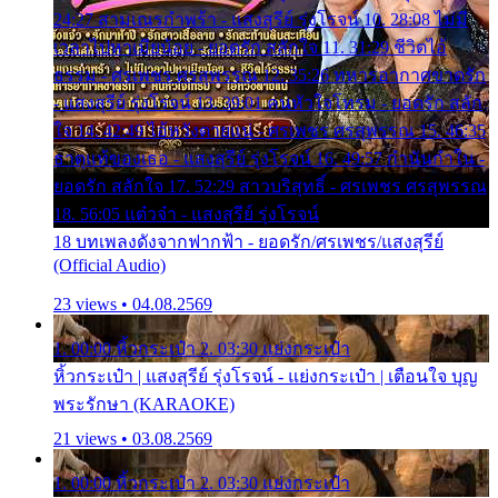
24:27 สามเณรกำพร้า - แสงสุรีย์ รุ่งโรจน์ 10. 28:08 ไม่มี
เวลาไปหาเมียน้อย - ยอดรัก สลักใจ 11. 31:29 ชีวิตไอ้
ธรรม - ศรเพชร ศรสุพรรณ 12. 35:26 ทหารอากาศขาดรัก
- แสงสุรีย์ รุ่งโรจน์ 13. 39:01 คนหัวใจโทรม - ยอดรัก สลัก
ใจ 14. 42:49 ไอ้หวังตายแน่ - ศรเพชร ศรสุพรรณ 15. 46:35
ธาตุแท้ของเธอ - แสงสุรีย์ รุ่งโรจน์ 16. 49:57 กำนันกำใน -
ยอดรัก สลักใจ 17. 52:29 สาวบริสุทธิ์ - ศรเพชร ศรสุพรรณ
18. 56:05 แต๋วจ๋า - แสงสุรีย์ รุ่งโรจน์
18 บทเพลงดังจากฟากฟ้า - ยอดรัก/ศรเพชร/แสงสุรีย์
(Official Audio)
23 views • 04.08.2569
1. 00:00 หิ้วกระเป๋า 2. 03:30 แย่งกระเป๋า
หิ้วกระเป๋า | แสงสุรีย์ รุ่งโรจน์ - แย่งกระเป๋า | เตือนใจ บุญ
พระรักษา (KARAOKE)
21 views • 03.08.2569
1. 00:00 หิ้วกระเป๋า 2. 03:30 แย่งกระเป๋า