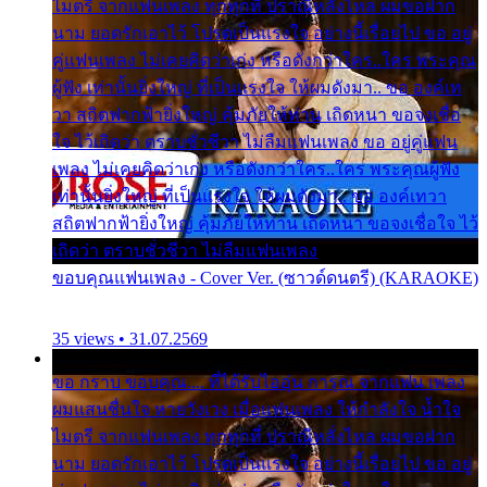
ไมตรี จากแฟนเพลง ทุกทุกที่ ปราณีหลั่งไหล ผมขอฝาก
นาม ยอดรักเอาไว้ โปรดเป็นแรงใจ อย่างนี้เรื่อยไป ขอ อยู่
คู่แฟนเพลง ไม่เคยคิดว่าเก่ง หรือดังกว่าใคร..ใคร พระคุณ
ผู้ฟัง เท่านั้นยิ่งใหญ่ ที่เป็นแรงใจ ให้ผมดังมา.. ขอ องค์เท
วา สถิตฟากฟ้ายิ่งใหญ่ คุ้มภัยให้ท่าน เถิดหนา ขอจงเชื่อ
ใจ ไว้เถิดว่า ตราบชั่วชีวา ไม่ลืมแฟนเพลง ขอ อยู่คู่แฟน
เพลง ไม่เคยคิดว่าเก่ง หรือดังกว่าใคร..ใคร พระคุณผู้ฟัง
เท่านั้นยิ่งใหญ่ ที่เป็นแรงใจ ให้ผมดังมา.. ขอ องค์เทวา
สถิตฟากฟ้ายิ่งใหญ่ คุ้มภัยให้ท่าน เถิดหนา ขอจงเชื่อใจ ไว้
เถิดว่า ตราบชั่วชีวา ไม่ลืมแฟนเพลง
ขอบคุณแฟนเพลง - Cover Ver. (ซาวด์ดนตรี) (KARAOKE)
35 views • 31.07.2569
ขอ กราบ ขอบคุณ.... ที่ได้รับไออุ่น การุณ จากแฟน เพลง
ผมแสนชื่นใจ หายวังเวง เมื่อแฟนเพลง ให้กำลังใจ น้ำใจ
ไมตรี จากแฟนเพลง ทุกทุกที่ ปราณีหลั่งไหล ผมขอฝาก
นาม ยอดรักเอาไว้ โปรดเป็นแรงใจ อย่างนี้เรื่อยไป ขอ อยู่