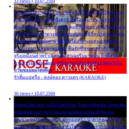
33 views • 10.07.2569
ไม่เคยรักใครแน่หรือ อยากเชื่อถือก็ไม่กล้า ติ๋มใช่คนสวย
ตรึงใจ ติ๋มใช่งามซึ้งตรึงตรา พี่หรือจะมาหมายร่วมชีวี ก็
คนเขาลืออื้อฉาว ว่าสาวๆรุมตอมพี่ ติ๋มอยากรับรักเหมือน
กัน แต่หวั่นจะช้ำดวงฤดี กลัวแฟนของพี่ชี้หน้าด่าทอ ก็คน
ชื่อต๋อยต้อยตุ้มตุ๋ยต่าย พี่ยังลืมได้ง่ายๆเลยหนอ แค่ตัวเรา
สาวบ้านนา แสนจะซอมซ่อ ขืนรักขืนรอคงช้ำสักวัน ถ้า
จริงเหมือนคำพร่ำเฉลย พี่อย่าเฉยรีบมาหมั้น ถ้าพี่สู่ขอ
ตามธรรมเนียม ติ๋มจะเตรียมรับเกลียวสัมพันธ์ ผิดหวังไม่
หวั่นขอยอมได้เคียง
รักติ๋มแน่หรือ - หงษ์ทอง ดาวอุดร (KARAOKE)
36 views • 10.07.2569
บัวทองโศก เพราะเป็นโรครักรุม ในอกกลัดกลุ้ม โดนแฟน
หนุ่มหลอกเอา เขารวย และรูปหล่อ มาพะเน้าพะนอ
ออเซาะจนใจเบา สงสาร บัวทองเศร้า น้ำตาคลอเบ้า เฝ้า
อาลัย หนุ่มรูปหล่อหนีไกล หัวใจบัวทองระรวย บัวทองโศก