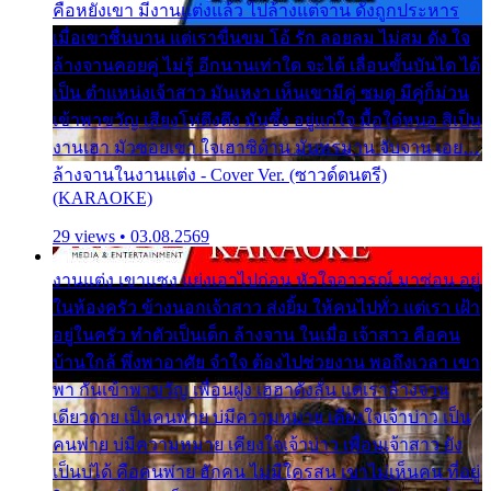
คือหยังเขา มีงานแต่งแล้ว ไปล้างแต่จาน ดั่งถูกประหาร
เมื่อเขาชื่นบาน แต่เราขื่นขม โอ้ รัก ลอยลม ไม่สม ดัง ใจ
ล้างจานคอยคู่ ไม่รู้ อีกนานเท่าใด จะได้ เลื่อนขั้นบันได ได้
เป็น ตำแหน่งเจ้าสาว มันเหงา เห็นเขามีคู่ ซมดู มีคู่ก็ม่วน
เข้าพาขวัญ เสียงโห่ตึงตึง มันซึ้ง อยู่แก่ใจ มื้อใด๋หนอ สิเป็น
งานเฮา มัวซอยเขา ใจเฮาซิด้าน มันทรมาน จับจาน เอย…
ล้างจานในงานแต่ง - Cover Ver. (ซาวด์ดนตรี)
(KARAOKE)
29 views • 03.08.2569
งานแต่ง เขาแซง แย่งเอาไปก่อน หัวใจอาวรณ์ มาซ่อน อยู่
ในห้องครัว ข้างนอกเจ้าสาว ส่งยิ้ม ให้คนไปทั่ว แต่เรา เฝ้า
อยู่ในครัว ทำตัวเป็นเด็ก ล้างจาน ในเมื่อ เจ้าสาว คือคน
บ้านใกล้ พึ่งพาอาศัย จำใจ ต้องไปช่วยงาน พอถึงเวลา เขา
พา กันเข้าพาขวัญ เพื่อนฝูง เฮฮาดังลั่น แต่เราล้างจาน
เดียวดาย เป็นคนพ่าย บ่มีความหมาย เคียงใจเจ้าบ่าว เป็น
คนพ่าย บ่มีความหมาย เคียงใจเจ้าบ่าว เพื่อนเจ้าสาว ยัง
เป็นบ่ได้ คือคนพ่าย ฮักคน ไม่มีใครสน เขาไม่เห็นคน ที่อยู่