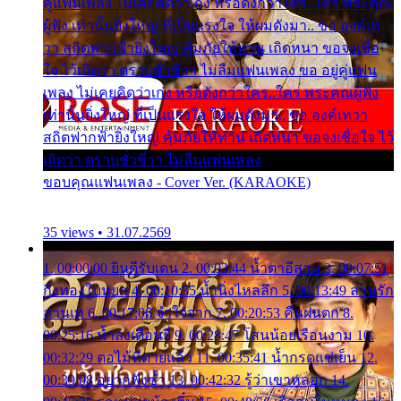
คู่แฟนเพลง ไม่เคยคิดว่าเก่ง หรือดังกว่าใคร..ใคร พระคุณ
ผู้ฟัง เท่านั้นยิ่งใหญ่ ที่เป็นแรงใจ ให้ผมดังมา.. ขอ องค์เท
วา สถิตฟากฟ้ายิ่งใหญ่ คุ้มภัยให้ท่าน เถิดหนา ขอจงเชื่อ
ใจ ไว้เถิดว่า ตราบชั่วชีวา ไม่ลืมแฟนเพลง ขอ อยู่คู่แฟน
เพลง ไม่เคยคิดว่าเก่ง หรือดังกว่าใคร..ใคร พระคุณผู้ฟัง
เท่านั้นยิ่งใหญ่ ที่เป็นแรงใจ ให้ผมดังมา.. ขอ องค์เทวา
สถิตฟากฟ้ายิ่งใหญ่ คุ้มภัยให้ท่าน เถิดหนา ขอจงเชื่อใจ ไว้
เถิดว่า ตราบชั่วชีวา ไม่ลืมแฟนเพลง
ขอบคุณแฟนเพลง - Cover Ver. (KARAOKE)
35 views • 31.07.2569
1. 00:00:00 ยินดีรับเดน 2. 00:03:44 น้ำตาอีสาน 3. 00:07:51
กิ่งทองใบหยก 4. 00:10:35 น้ำนิ่งไหลลึก 5. 00:13:49 ลานรัก
ลานเท 6. 00:17:06 จำใจจาก 7. 00:20:53 คืนฝนตก 8.
00:25:16 น้ำลงเดือนยี่ 9. 00:28:47 โสนน้อยเรือนงาม 10.
00:32:29 ตอไม้ที่ตายแล้ว 11. 00:35:41 น้ำกรดแช่เย็น 12.
00:39:08 อยากฟังซ้ำ 13. 00:42:32 รู้ว่าเขาหลอก 14.