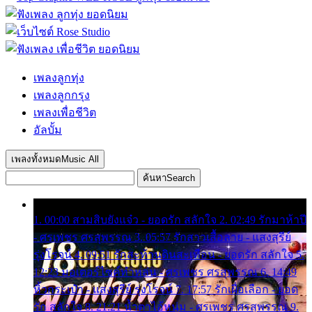
เพลงลูกทุ่ง
เพลงลูกกรุง
เพลงเพื่อชีวิต
อัลบั้ม
เพลงทั้งหมด
Music All
ค้นหา
Search
1. 00:00 สามสิบยังแจ๋ว - ยอดรัก สลักใจ 2. 02:49 รักมาห้าปี
- ศรเพชร ศรสุพรรณ 3. 05:57 รักสาวเสื้อลาย - แสงสุรีย์
รุ่งโรจน์ 4. 09:51 รักสะท้านดินสะเทือน - ยอดรัก สลักใจ 5.
12:23 มอเตอร์ไซค์ทำหล่น - ศรเพชร ศรสุพรรณ 6. 14:49
หิ้วกระเป๋า - แสงสุรีย์ รุ่งโรจน์ 7. 17:57 รักเผื่อเลือก - ยอด
รัก สลักใจ 8. 21:21 น้ำตาไอ้หนุ่ม - ศรเพชร ศรสุพรรณ 9.