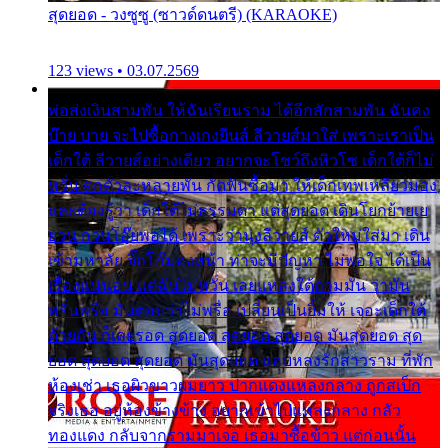
สุดยอด - วงซูซู (ซาวด์ดนตรี) (KARAOKE)
123 views • 03.07.2569
พ่อส่งเงินสามพัน ให้ฉันเรียนราม ได้อีกสักสามพัน ฉันคง
บ๊าย บาย จะไปซื้อกางเกงยีนส์ ลีวายส์มาใส่ เพราะเราเป็น
เด็กใต้ ลีวายส์อย่างเดียว อยากจะโชว์ถึงหิวโซ เด็กใต้ก็ไม่
หวั่น ตกตัวละหลายพัน กัดฟันซื้อมา ให้เด็กเทพเหลียวมอง
และต้องรู้ว่า เด็กใต้ไม่ธรรมดา แต่สุดยอด เดินโยกย้ายเย
ยวน กวนโอ๊ยพอได้ เพราะว่านุ่งลีวายส์ ตัวใหม่ใส่มา เดิน
เข้ามหาลัย จิ๊กโก๊มองหน้า ท่าจะมีปัญหา ไม่พอใจ ได้เป็น
เรื่องแน่นอน แต่ฉันไม่หวั่น เลยแหลงใต้ถามมัน ว่ามัน
พรั่นพรือ มันตอบว่าไม่พรื่อ เปลี่ยนเป็นยิ้มให้ เจอะเด็กใต้
ด้วยกัน ก็เลยรอด สุดยอด สุดยอด สุดยอด มันสุดยอด สุด
ยอด สุดยอด สุดยอด มันสุดยอด แอบหลงรักสาวราม ที่พัก
ห้องเช่า เธอผิวขาวผมยาว ปากแดงแหลงกลาง ถูกสเป็ก
จริงเธอ อยู่ห้องข้างข้าง อยากเข้าไปแหลงกลาง กลัว
ทองแดง กลับจากรามมาเจอ เธอมาซื้อข้าว แต่ก่อนนั้น