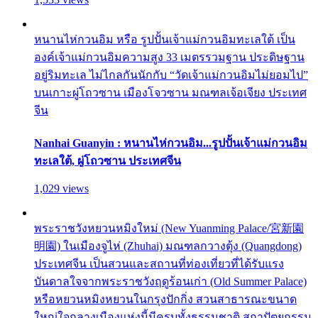
หนานไห่กวนอิม หรือ รูปปั้นเจ้าแม่กวนอิมทะเลใต้ เป็น
องค์เจ้าแม่กวนอิมความสูง 33 เมตรรวมฐาน ประดิษฐาน
อยู่ริมทะเล ไม่ไกลกันนักกับ “วัดเจ้าแม่กวนอิมไม่ยอมไป”
บนเกาะผู่โถวซาน เมืองโจวซาน มณฑลเจ้อเจียง ประเทศ
จีน
Nanhai Guanyin : หนานไห่กวนอิม...รูปปั้นเจ้าแม่กวนอิม
ทะเลใต้, ผู่โถวซาน ประเทศจีน
1,029 views
พระราชวังหยวนหมิงใหม่ (New Yuanming Palace/宮新園
明園) ในเมืองจูไห่ (Zhuhai) มณฑลกวางตุ้ง (Quangdong)
ประเทศจีน เป็นสวนและสถานที่ท่องเที่ยวที่ได้รับแรง
บันดาลใจจากพระราชวังฤดูร้อนเก่า (Old Summer Palace)
หรือหยวนหมิงหยวนในกรุงปักกิ่ง สวนสาธารณะขนาด
ใหญ่ใจกลางเมืองแห่งนี้มีครบทั้งธรรมชาติ สถาปัตยกรรม