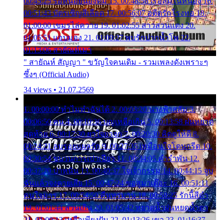
00:45:25 รอหน่อยน้องติ๋ม 15. 00:48:56 เรือล่มในหนอง 16.
00:51:43 บัตรเชิญสีเลือด 17. 00:56:07 อดีตรักโรงทอ 18.
01:00:00 เขมรไล่ควาย 19. 01:02:55 สาวสวนแตง 20.
01:05:51 แอบมอง 21. 01:09:27 พบรักปากน้ำโพ 22.
01:13:06 สายัณห์เมา
" สายัณห์ สัญญา " ขวัญใจคนเดิม - รวมเพลงดังเพราะๆ
ซึ้งๆ (Official Audio)
34 views • 21.07.2569
1. 00:00:00 ทำไมทำฉันได้ 2. 00:03:20 นางฟ้าสลัม 3.
00:06:50 คน 4. 00:10:36 บุญเหลือเกิน 5. 00:13:58 ฝนหยาด
สุดท้าย 6. 00:17:30 ยาใจยาจก 7. 00:20:30 คิดดูให้ดี 8.
00:24:21 ลบรอยแผลรัก 9. 00:27:35 เหมือนใจโดนกรีด 10.
00:30:54 ขบวนการเปาเปียว 11. 00:34:05 คำรำพัน 12.
00:37:20 ปาหนัน 13. 00:40:37 ใจเจ้ากรรม 14. 00:44:15 จูบ
ฉันแล้วจงตายเสีย 15. 00:47:24 ขอสูมาเต๊อะ 16. 00:51:11
คนใจมาร 17. 00:54:50 คืนทรมาน 18. 00:58:25 รักนี้สีดำ
19. 01:01:44 ส่วนเกิน 20. 01:05:42 หยาดน้ำฝนหยดน้ำตา
21. 01:09:13 เหลือเพียงฝัน 22. 01:13:26 เขา 23. 01:16:37