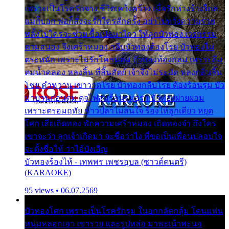
เพราะเป็นโรครักจาง ชีวิตเคว้งคว้าง เมื่อรักห่างร้างไกล
แม่ก็บอก พ่อก็สั่งจะรักใครสักครั้ง อย่าไปหวังความรวย
พลั้งไปใครจะช่วย ซื้อเปลมาไกว ให้ลูกบัวทอง เวรกรรม
ตามสนอง จึงเศร้าหมอง กลีบบัวทองต้องโรย บัวทองไม่
ตระหนัก เพราะไม่รักโคลนตม บัวทองท้องกลม เพราะลืม
ตมน้ำคลอง หลงลิ้น ที่สิ้นสัตย์ เจ้าจึงไม่ระมัด หลงกลิ่นลิ้น
โชย คำหวาน เขาวาดโรย บัวทองกลีบโรย ต้องร้อนรุม บัว
มาบานก่อนตูม ดุจไฟสุมร้อนรุมอุรา บัวทองผ่ายผอม
เพราะตรอมฤทัย ข้าวปลาไม่สนใจ ร้องไห้ลูกเดียว หยุด
โศก เสียเถิดทอง พักความเศร้าหมอง เถิดทองจ๋า ถึงใคร
เขาจะว่า ลูกเจ้าเกิดมา จะชื่อว่าไง พี่ขอเป็นเพื่อนปลอบใจ
จะตั้งชื่อให้ ว่าไอ้บังเอิญ
บัวทองร้องไห้ - เทพพร เพชรอุบล (ซาวด์ดนตรี)
(KARAOKE)
95 views • 06.07.2569
บัวทองโศก เพราะเป็นโรครักรุม ในอกกลัดกลุ้ม โดนแฟน
หนุ่มหลอกเอา เขารวย และรูปหล่อ มาพะเน้าพะนอ