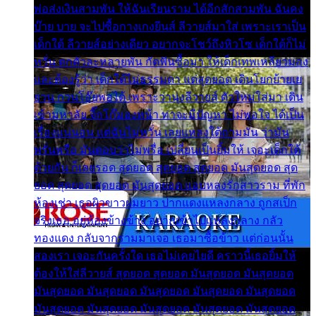
พ่อส่งเงินสามพัน ให้ฉันเรียนราม ได้อีกสักสามพัน ฉันคง
บ๊าย บาย จะไปซื้อกางเกงยีนส์ ลีวายส์มาใส่ เพราะเราเป็น
เด็กใต้ ลีวายส์อย่างเดียว อยากจะโชว์ถึงหิวโซ เด็กใต้ก็ไม่
หวั่น ตกตัวละหลายพัน กัดฟันซื้อมา ให้เด็กเทพเหลียวมอง
และต้องรู้ว่า เด็กใต้ไม่ธรรมดา แต่สุดยอด เดินโยกย้ายเย
ยวน กวนโอ๊ยพอได้ เพราะว่านุ่งลีวายส์ ตัวใหม่ใส่มา เดิน
เข้ามหาลัย จิ๊กโก๊มองหน้า ท่าจะมีปัญหา ไม่พอใจ ได้เป็น
เรื่องแน่นอน แต่ฉันไม่หวั่น เลยแหลงใต้ถามมัน ว่ามัน
พรั่นพรือ มันตอบว่าไม่พรื่อ เปลี่ยนเป็นยิ้มให้ เจอะเด็กใต้
ด้วยกัน ก็เลยรอด สุดยอด สุดยอด สุดยอด มันสุดยอด สุด
ยอด สุดยอด สุดยอด มันสุดยอด แอบหลงรักสาวราม ที่พัก
ห้องเช่า เธอผิวขาวผมยาว ปากแดงแหลงกลาง ถูกสเป็ก
จริงเธอ อยู่ห้องข้างข้าง อยากเข้าไปแหลงกลาง กลัว
ทองแดง กลับจากรามมาเจอ เธอมาซื้อข้าว แต่ก่อนนั้น
สองเรา เจอะกันครั้งใด เธอไม่เคยไยดี คราวนี้เธอยิ้มให้
ต้องให้ใส่ลีวายส์ สุดยอด สุดยอด มันสุดยอด มันสุดยอด
มันสุดยอด มันสุดยอด มันสุดยอด มันสุดยอด มันสุดยอด
มันสุดยอด มันสุดยอด มันสุดยอด มันสุดยอด มันสุดยอด