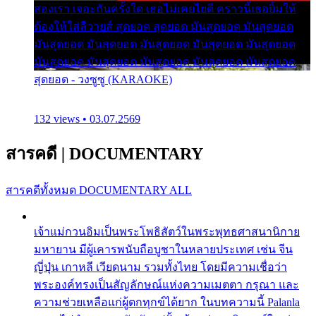
สองเรา เจอะกันครั้งใด เธอไม่เคยไยดี คราวนี้เธอยิ้มให้
ต้องให้ใส่ลีวายส์ สุดยอด สุดยอด มันสุดยอด มันสุดยอด
มันสุดยอด มันสุดยอด มันสุดยอด มันสุดยอด มันสุดยอด
มันสุดยอด มันสุดยอด มันสุดยอด มันสุดยอด มันสุดยอด
สุดยอด - วงซูซู (KARAOKE)
132 views • 03.07.2569
สารคดี
|
DOCUMENTARY
สารคดีทั้งหมด
DOCUMENTARY ALL
เจ้าแม่กวนอิมเป็นพระโพธิสัตว์ในพระพุทธศาสนานิกาย
มหายาน มีผู้เคารพนับถือบูชาในหลายประเทศ เช่น จีน
ญี่ปุ่น เกาหลี เวียดนาม รวมทั้งไทย โดยมีความเชื่อว่า
พระองค์ทรงเป็นสัญลักษณ์แห่งความเมตตา กรุณา และ
ความช่วยเหลือแก่ผู้ตกทุกข์ได้ยาก ในบทความนี้ Palanla