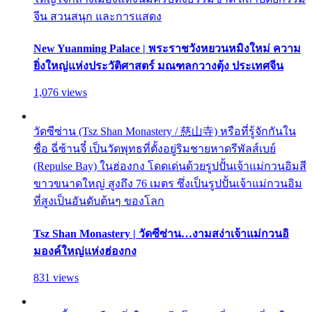
จีน สวนสนุก และการแสดง
New Yuanming Palace | พระราชวังหยวนหมิงใหม่ ความ
ยิ่งใหญ่แห่งประวัติศาสตร์ มณฑลกวางตุ้ง ประเทศจีน
1,076 views
วัดซีซ่าน (Tsz Shan Monastery / 慈山寺) หรือที่รู้จักกันใน
ชื่อ ฉี่ซ้านจี๋ เป็นวัดพุทธที่ตั้งอยู่ริมชายหาดรีพัลส์เบย์
(Repulse Bay) ในฮ่องกง โดดเด่นด้วยรูปปั้นเจ้าแม่กวนอิมสี
ขาวขนาดใหญ่ สูงถึง 76 เมตร ซึ่งเป็นรูปปั้นเจ้าแม่กวนอิม
ที่สูงเป็นอันดับต้นๆ ของโลก
Tsz Shan Monastery | วัดซีซ่าน…งามสง่าเจ้าแม่กวนอิ
มองค์ใหญ่แห่งฮ่องกง
831 views