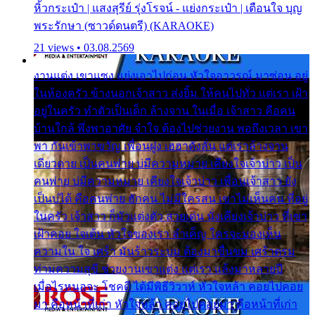
หิ้วกระเป๋า | แสงสุรีย์ รุ่งโรจน์ - แย่งกระเป๋า | เตือนใจ บุญ
พระรักษา (ซาวด์ดนตรี) (KARAOKE)
21 views • 03.08.2569
งานแต่ง เขาแซง แย่งเอาไปก่อน หัวใจอาวรณ์ มาซ่อน อยู่
ในห้องครัว ข้างนอกเจ้าสาว ส่งยิ้ม ให้คนไปทั่ว แต่เรา เฝ้า
อยู่ในครัว ทำตัวเป็นเด็ก ล้างจาน ในเมื่อ เจ้าสาว คือคน
บ้านใกล้ พึ่งพาอาศัย จำใจ ต้องไปช่วยงาน พอถึงเวลา เขา
พา กันเข้าพาขวัญ เพื่อนฝูง เฮฮาดังลั่น แต่เราล้างจาน
เดียวดาย เป็นคนพ่าย บ่มีความหมาย เคียงใจเจ้าบ่าว เป็น
คนพ่าย บ่มีความหมาย เคียงใจเจ้าบ่าว เพื่อนเจ้าสาว ยัง
เป็นบ่ได้ คือคนพ่าย ฮักคน ไม่มีใครสน เขาไม่เห็นคน ที่อยู่
ในครัว เจ้าสาว ก็มัวแต่งตัว สวยเด่น นั่งเคียงเจ้าบ่าว ที่เขา
เฝ้าคอย ใจเต้น หัวใจของเรา ลำเค็ญ ใครจะมองเห็น
ความใน ใจ เศร้า มันร้าวระบม ต้องมาขื่นขม เศร้าตรม
ท่ามความสุขี ช่วยงานเขาแต่ง แต่เรา แล้งมาหลายปี
เมื่อไรหนอจะ โชคดี ได้มีพิธีวิวาห์ หัวใจหล้า คอยไปคอย
มา คือหน้าที่เก่า หัวใจหล้า คอยไปคอยมา คือหน้าที่เก่า