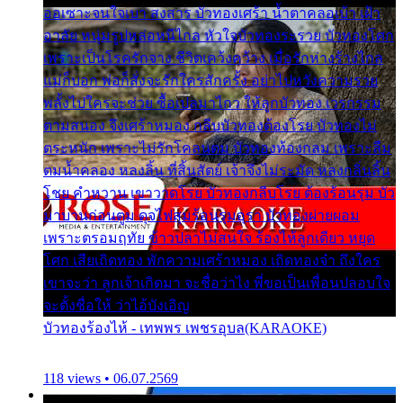
ออเซาะจนใจเบา สงสาร บัวทองเศร้า น้ำตาคลอเบ้า เฝ้า
อาลัย หนุ่มรูปหล่อหนีไกล หัวใจบัวทองระรวย บัวทองโศก
เพราะเป็นโรครักจาง ชีวิตเคว้งคว้าง เมื่อรักห่างร้างไกล
แม่ก็บอก พ่อก็สั่งจะรักใครสักครั้ง อย่าไปหวังความรวย
พลั้งไปใครจะช่วย ซื้อเปลมาไกว ให้ลูกบัวทอง เวรกรรม
ตามสนอง จึงเศร้าหมอง กลีบบัวทองต้องโรย บัวทองไม่
ตระหนัก เพราะไม่รักโคลนตม บัวทองท้องกลม เพราะลืม
ตมน้ำคลอง หลงลิ้น ที่สิ้นสัตย์ เจ้าจึงไม่ระมัด หลงกลิ่นลิ้น
โชย คำหวาน เขาวาดโรย บัวทองกลีบโรย ต้องร้อนรุม บัว
มาบานก่อนตูม ดุจไฟสุมร้อนรุมอุรา บัวทองผ่ายผอม
เพราะตรอมฤทัย ข้าวปลาไม่สนใจ ร้องไห้ลูกเดียว หยุด
โศก เสียเถิดทอง พักความเศร้าหมอง เถิดทองจ๋า ถึงใคร
เขาจะว่า ลูกเจ้าเกิดมา จะชื่อว่าไง พี่ขอเป็นเพื่อนปลอบใจ
จะตั้งชื่อให้ ว่าไอ้บังเอิญ
บัวทองร้องไห้ - เทพพร เพชรอุบล(KARAOKE)
118 views • 06.07.2569