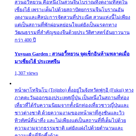
สวนอวี้หยวน คือหนึ่งในสวนจีนโบราณที่งดงามที่สุดใน
เซี่ยงไฮ้ เพราะเต็มไปด้วยสถาปัตยกรรมจีนโบราณอัน
งดงามและศิลปะการจัดสวนที่ประณีต สวนแห่งนี้ไม่เพียง
แต่เป็นสถานที่พักผ่อนหย่อนใจแต่ยังเป็นมรดกทาง
วัฒนธรรมที่สำคัญของจีนด้วยประวัติศาสตร์อันยาวนาน
กว่า 400 ปี
Yuyuan Garden : สวนอวี้หยวน จุดเช็กอินห้ามพลาดเมื่อ
มาเซี่ยงไฮ้ ประเทศจีน
1,307 views
หน้าผาโทจินโบ (Tojinbo) ตั้งอยู่ในจังหวัดฟุกุอิ (Fukui) ทาง
ภาคตะวันออกของประเทศญี่ปุ่น เป็นหนึ่งในสถานที่ท่อง
เที่ยวที่ได้รับความนิยมจากทั้งนักท่องเที่ยวชาวญี่ปุ่นและ
ชาวต่างชาติ ด้วยความงามของหน้าผาที่สูงชันและวิว
ทิวทัศน์ที่น่าทึ่ง และไม่เพียงแต่เป็นสถานที่ที่เต็มไปด้วย
ความงามจากธรรมชาติ แต่ยังแฝงไปด้วยตำนานและ
ความเชื่อที่ลึกซึ้งด้วย