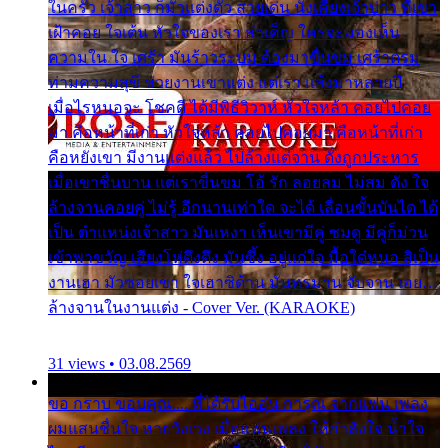
ในครัว เจ้าสาว ก็มัวแต่งตัว สวยเด่น นั่งเคียงเจ้าบ่าว ที่เขา
เฝ้าคอย ใจเต้น หัวใจของเรา ลำเค็ญ ใครจะมองเห็น
ความใน ใจ เศร้า มันร้าวระบม ต้องมาขื่นขม เศร้าตรม
ท่ามความสุขี ช่วยงานเขาแต่ง แต่เรา แล้งมาหลายปี
เมื่อไรหนอจะ โชคดี ได้มีพิธีวิวาห์ หัวใจหล้า คอยไปคอย
มา คือหน้าที่เก่า หัวใจหล้า คอยไปคอยมา คือหน้าที่เก่า
คือหยังเขา มีงานแต่งแล้ว ไปล้างแต่จาน ดั่งถูกประหาร
เมื่อเขาชื่นบาน แต่เราขื่นขม โอ้ รัก ลอยลม ไม่สม ดัง ใจ
ล้างจานคอยคู่ ไม่รู้ อีกนานเท่าใด จะได้ เลื่อนขั้นบันได ได้
เป็น ตำแหน่งเจ้าสาว มันเหงา เห็นเขามีคู่ ซมดู มีคู่ก็ม่วน
เข้าพาขวัญ เสียงโห่ตึงตึง มันซึ้ง อยู่แก่ใจ มื้อใด๋หนอ สิเป็น
งานเฮา มัวซอยเขา ใจเฮาซิด้าน มันทรมาน จับจาน เอย…
ล้างจานในงานแต่ง - Cover Ver. (KARAOKE)
31 views • 03.08.2569
ขอ กราบ ขอบคุณ.... ที่ได้รับไออุ่น การุณ จากแฟน เพลง
ผมแสนชื่นใจ หายวังเวง เมื่อแฟนเพลง ให้กำลังใจ น้ำใจ