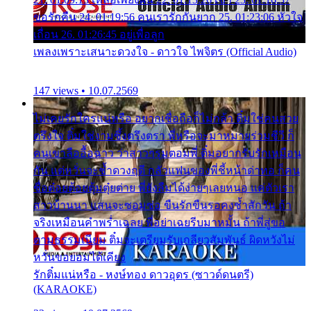
ขอรักคืน 24. 01:19:56 คนเรารักกันยาก 25. 01:23:06 หัวใจ
เถื่อน 26. 01:26:45 อยู่เพื่อลูก
เพลงเพราะเสนาะดวงใจ - ดาวใจ ไพจิตร (Official Audio)
147 views • 10.07.2569
ไม่เคยรักใครแน่หรือ อยากเชื่อถือก็ไม่กล้า ติ๋มใช่คนสวย
ตรึงใจ ติ๋มใช่งามซึ้งตรึงตรา พี่หรือจะมาหมายร่วมชีวี ก็
คนเขาลืออื้อฉาว ว่าสาวๆรุมตอมพี่ ติ๋มอยากรับรักเหมือน
กัน แต่หวั่นจะช้ำดวงฤดี กลัวแฟนของพี่ชี้หน้าด่าทอ ก็คน
ชื่อต๋อยต้อยตุ้มตุ๋ยต่าย พี่ยังลืมได้ง่ายๆเลยหนอ แค่ตัวเรา
สาวบ้านนา แสนจะซอมซ่อ ขืนรักขืนรอคงช้ำสักวัน ถ้า
จริงเหมือนคำพร่ำเฉลย พี่อย่าเฉยรีบมาหมั้น ถ้าพี่สู่ขอ
ตามธรรมเนียม ติ๋มจะเตรียมรับเกลียวสัมพันธ์ ผิดหวังไม่
หวั่นขอยอมได้เคียง
รักติ๋มแน่หรือ - หงษ์ทอง ดาวอุดร (ซาวด์ดนตรี)
(KARAOKE)