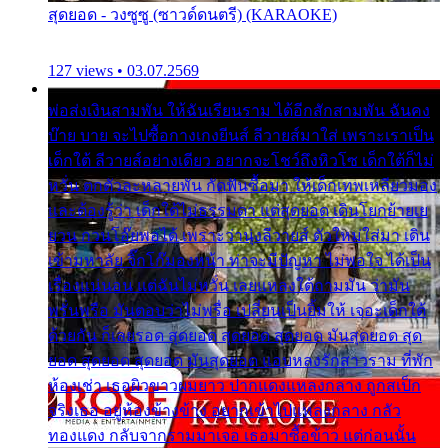
สุดยอด - วงซูซู (ซาวด์ดนตรี) (KARAOKE)
127 views • 03.07.2569
พ่อส่งเงินสามพัน ให้ฉันเรียนราม ได้อีกสักสามพัน ฉันคง
บ๊าย บาย จะไปซื้อกางเกงยีนส์ ลีวายส์มาใส่ เพราะเราเป็น
เด็กใต้ ลีวายส์อย่างเดียว อยากจะโชว์ถึงหิวโซ เด็กใต้ก็ไม่
หวั่น ตกตัวละหลายพัน กัดฟันซื้อมา ให้เด็กเทพเหลียวมอง
และต้องรู้ว่า เด็กใต้ไม่ธรรมดา แต่สุดยอด เดินโยกย้ายเย
ยวน กวนโอ๊ยพอได้ เพราะว่านุ่งลีวายส์ ตัวใหม่ใส่มา เดิน
เข้ามหาลัย จิ๊กโก๊มองหน้า ท่าจะมีปัญหา ไม่พอใจ ได้เป็น
เรื่องแน่นอน แต่ฉันไม่หวั่น เลยแหลงใต้ถามมัน ว่ามัน
พรั่นพรือ มันตอบว่าไม่พรื่อ เปลี่ยนเป็นยิ้มให้ เจอะเด็กใต้
ด้วยกัน ก็เลยรอด สุดยอด สุดยอด สุดยอด มันสุดยอด สุด
ยอด สุดยอด สุดยอด มันสุดยอด แอบหลงรักสาวราม ที่พัก
ห้องเช่า เธอผิวขาวผมยาว ปากแดงแหลงกลาง ถูกสเป็ก
จริงเธอ อยู่ห้องข้างข้าง อยากเข้าไปแหลงกลาง กลัว
ทองแดง กลับจากรามมาเจอ เธอมาซื้อข้าว แต่ก่อนนั้น