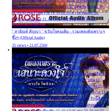
00:45:25 รอหน่อยน้องติ๋ม 15. 00:48:56 เรือล่มในหนอง 16.
00:51:43 บัตรเชิญสีเลือด 17. 00:56:07 อดีตรักโรงทอ 18.
01:00:00 เขมรไล่ควาย 19. 01:02:55 สาวสวนแตง 20.
01:05:51 แอบมอง 21. 01:09:27 พบรักปากน้ำโพ 22.
01:13:06 สายัณห์เมา
" สายัณห์ สัญญา " ขวัญใจคนเดิม - รวมเพลงดังเพราะๆ
ซึ้งๆ (Official Audio)
35 views • 21.07.2569
1. 00:00:00 ทำไมทำฉันได้ 2. 00:03:20 นางฟ้าสลัม 3.
00:06:50 คน 4. 00:10:36 บุญเหลือเกิน 5. 00:13:58 ฝนหยาด
สุดท้าย 6. 00:17:30 ยาใจยาจก 7. 00:20:30 คิดดูให้ดี 8.
00:24:21 ลบรอยแผลรัก 9. 00:27:35 เหมือนใจโดนกรีด 10.
00:30:54 ขบวนการเปาเปียว 11. 00:34:05 คำรำพัน 12.
00:37:20 ปาหนัน 13. 00:40:37 ใจเจ้ากรรม 14. 00:44:15 จูบ
ฉันแล้วจงตายเสีย 15. 00:47:24 ขอสูมาเต๊อะ 16. 00:51:11
คนใจมาร 17. 00:54:50 คืนทรมาน 18. 00:58:25 รักนี้สีดำ
19. 01:01:44 ส่วนเกิน 20. 01:05:42 หยาดน้ำฝนหยดน้ำตา
21. 01:09:13 เหลือเพียงฝัน 22. 01:13:26 เขา 23. 01:16:37