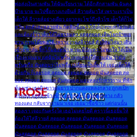
พ่อส่งเงินสามพัน ให้ฉันเรียนราม ได้อีกสักสามพัน ฉันคง
บ๊าย บาย จะไปซื้อกางเกงยีนส์ ลีวายส์มาใส่ เพราะเราเป็น
เด็กใต้ ลีวายส์อย่างเดียว อยากจะโชว์ถึงหิวโซ เด็กใต้ก็ไม่
หวั่น ตกตัวละหลายพัน กัดฟันซื้อมา ให้เด็กเทพเหลียวมอง
และต้องรู้ว่า เด็กใต้ไม่ธรรมดา แต่สุดยอด เดินโยกย้ายเย
ยวน กวนโอ๊ยพอได้ เพราะว่านุ่งลีวายส์ ตัวใหม่ใส่มา เดิน
เข้ามหาลัย จิ๊กโก๊มองหน้า ท่าจะมีปัญหา ไม่พอใจ ได้เป็น
เรื่องแน่นอน แต่ฉันไม่หวั่น เลยแหลงใต้ถามมัน ว่ามัน
พรั่นพรือ มันตอบว่าไม่พรื่อ เปลี่ยนเป็นยิ้มให้ เจอะเด็กใต้
ด้วยกัน ก็เลยรอด สุดยอด สุดยอด สุดยอด มันสุดยอด สุด
ยอด สุดยอด สุดยอด มันสุดยอด แอบหลงรักสาวราม ที่พัก
ห้องเช่า เธอผิวขาวผมยาว ปากแดงแหลงกลาง ถูกสเป็ก
จริงเธอ อยู่ห้องข้างข้าง อยากเข้าไปแหลงกลาง กลัว
ทองแดง กลับจากรามมาเจอ เธอมาซื้อข้าว แต่ก่อนนั้น
สองเรา เจอะกันครั้งใด เธอไม่เคยไยดี คราวนี้เธอยิ้มให้
ต้องให้ใส่ลีวายส์ สุดยอด สุดยอด มันสุดยอด มันสุดยอด
มันสุดยอด มันสุดยอด มันสุดยอด มันสุดยอด มันสุดยอด
มันสุดยอด มันสุดยอด มันสุดยอด มันสุดยอด มันสุดยอด