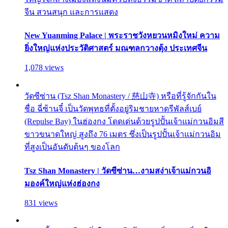
จีน สวนสนุก และการแสดง
New Yuanming Palace | พระราชวังหยวนหมิงใหม่ ความ
ยิ่งใหญ่แห่งประวัติศาสตร์ มณฑลกวางตุ้ง ประเทศจีน
1,078 views
วัดซีซ่าน (Tsz Shan Monastery / 慈山寺) หรือที่รู้จักกันใน
ชื่อ ฉี่ซ้านจี๋ เป็นวัดพุทธที่ตั้งอยู่ริมชายหาดรีพัลส์เบย์
(Repulse Bay) ในฮ่องกง โดดเด่นด้วยรูปปั้นเจ้าแม่กวนอิมสี
ขาวขนาดใหญ่ สูงถึง 76 เมตร ซึ่งเป็นรูปปั้นเจ้าแม่กวนอิม
ที่สูงเป็นอันดับต้นๆ ของโลก
Tsz Shan Monastery | วัดซีซ่าน…งามสง่าเจ้าแม่กวนอิ
มองค์ใหญ่แห่งฮ่องกง
831 views