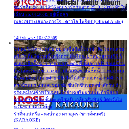
ขอรักคืน 24. 01:19:56 คนเรารักกันยาก 25. 01:23:06 หัวใจ
เถื่อน 26. 01:26:45 อยู่เพื่อลูก
เพลงเพราะเสนาะดวงใจ - ดาวใจ ไพจิตร (Official Audio)
149 views • 10.07.2569
ไม่เคยรักใครแน่หรือ อยากเชื่อถือก็ไม่กล้า ติ๋มใช่คนสวย
ตรึงใจ ติ๋มใช่งามซึ้งตรึงตรา พี่หรือจะมาหมายร่วมชีวี ก็
คนเขาลืออื้อฉาว ว่าสาวๆรุมตอมพี่ ติ๋มอยากรับรักเหมือน
กัน แต่หวั่นจะช้ำดวงฤดี กลัวแฟนของพี่ชี้หน้าด่าทอ ก็คน
ชื่อต๋อยต้อยตุ้มตุ๋ยต่าย พี่ยังลืมได้ง่ายๆเลยหนอ แค่ตัวเรา
สาวบ้านนา แสนจะซอมซ่อ ขืนรักขืนรอคงช้ำสักวัน ถ้า
จริงเหมือนคำพร่ำเฉลย พี่อย่าเฉยรีบมาหมั้น ถ้าพี่สู่ขอ
ตามธรรมเนียม ติ๋มจะเตรียมรับเกลียวสัมพันธ์ ผิดหวังไม่
หวั่นขอยอมได้เคียง
รักติ๋มแน่หรือ - หงษ์ทอง ดาวอุดร (ซาวด์ดนตรี)
(KARAOKE)