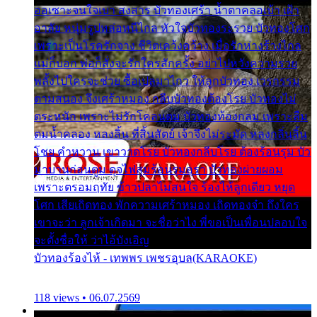
ออเซาะจนใจเบา สงสาร บัวทองเศร้า น้ำตาคลอเบ้า เฝ้า
อาลัย หนุ่มรูปหล่อหนีไกล หัวใจบัวทองระรวย บัวทองโศก
เพราะเป็นโรครักจาง ชีวิตเคว้งคว้าง เมื่อรักห่างร้างไกล
แม่ก็บอก พ่อก็สั่งจะรักใครสักครั้ง อย่าไปหวังความรวย
พลั้งไปใครจะช่วย ซื้อเปลมาไกว ให้ลูกบัวทอง เวรกรรม
ตามสนอง จึงเศร้าหมอง กลีบบัวทองต้องโรย บัวทองไม่
ตระหนัก เพราะไม่รักโคลนตม บัวทองท้องกลม เพราะลืม
ตมน้ำคลอง หลงลิ้น ที่สิ้นสัตย์ เจ้าจึงไม่ระมัด หลงกลิ่นลิ้น
โชย คำหวาน เขาวาดโรย บัวทองกลีบโรย ต้องร้อนรุม บัว
มาบานก่อนตูม ดุจไฟสุมร้อนรุมอุรา บัวทองผ่ายผอม
เพราะตรอมฤทัย ข้าวปลาไม่สนใจ ร้องไห้ลูกเดียว หยุด
โศก เสียเถิดทอง พักความเศร้าหมอง เถิดทองจ๋า ถึงใคร
เขาจะว่า ลูกเจ้าเกิดมา จะชื่อว่าไง พี่ขอเป็นเพื่อนปลอบใจ
จะตั้งชื่อให้ ว่าไอ้บังเอิญ
บัวทองร้องไห้ - เทพพร เพชรอุบล(KARAOKE)
118 views • 06.07.2569