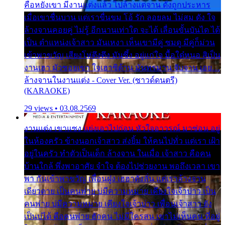
คือหยังเขา มีงานแต่งแล้ว ไปล้างแต่จาน ดั่งถูกประหาร
เมื่อเขาชื่นบาน แต่เราขื่นขม โอ้ รัก ลอยลม ไม่สม ดัง ใจ
ล้างจานคอยคู่ ไม่รู้ อีกนานเท่าใด จะได้ เลื่อนขั้นบันได ได้
เป็น ตำแหน่งเจ้าสาว มันเหงา เห็นเขามีคู่ ซมดู มีคู่ก็ม่วน
เข้าพาขวัญ เสียงโห่ตึงตึง มันซึ้ง อยู่แก่ใจ มื้อใด๋หนอ สิเป็น
งานเฮา มัวซอยเขา ใจเฮาซิด้าน มันทรมาน จับจาน เอย…
ล้างจานในงานแต่ง - Cover Ver. (ซาวด์ดนตรี)
(KARAOKE)
29 views • 03.08.2569
งานแต่ง เขาแซง แย่งเอาไปก่อน หัวใจอาวรณ์ มาซ่อน อยู่
ในห้องครัว ข้างนอกเจ้าสาว ส่งยิ้ม ให้คนไปทั่ว แต่เรา เฝ้า
อยู่ในครัว ทำตัวเป็นเด็ก ล้างจาน ในเมื่อ เจ้าสาว คือคน
บ้านใกล้ พึ่งพาอาศัย จำใจ ต้องไปช่วยงาน พอถึงเวลา เขา
พา กันเข้าพาขวัญ เพื่อนฝูง เฮฮาดังลั่น แต่เราล้างจาน
เดียวดาย เป็นคนพ่าย บ่มีความหมาย เคียงใจเจ้าบ่าว เป็น
คนพ่าย บ่มีความหมาย เคียงใจเจ้าบ่าว เพื่อนเจ้าสาว ยัง
เป็นบ่ได้ คือคนพ่าย ฮักคน ไม่มีใครสน เขาไม่เห็นคน ที่อยู่