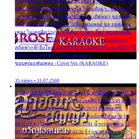
คู่แฟนเพลง ไม่เคยคิดว่าเก่ง หรือดังกว่าใคร..ใคร พระคุณ
ผู้ฟัง เท่านั้นยิ่งใหญ่ ที่เป็นแรงใจ ให้ผมดังมา.. ขอ องค์เท
วา สถิตฟากฟ้ายิ่งใหญ่ คุ้มภัยให้ท่าน เถิดหนา ขอจงเชื่อ
ใจ ไว้เถิดว่า ตราบชั่วชีวา ไม่ลืมแฟนเพลง ขอ อยู่คู่แฟน
เพลง ไม่เคยคิดว่าเก่ง หรือดังกว่าใคร..ใคร พระคุณผู้ฟัง
เท่านั้นยิ่งใหญ่ ที่เป็นแรงใจ ให้ผมดังมา.. ขอ องค์เทวา
สถิตฟากฟ้ายิ่งใหญ่ คุ้มภัยให้ท่าน เถิดหนา ขอจงเชื่อใจ ไว้
เถิดว่า ตราบชั่วชีวา ไม่ลืมแฟนเพลง
ขอบคุณแฟนเพลง - Cover Ver. (KARAOKE)
35 views • 31.07.2569
1. 00:00:00 ยินดีรับเดน 2. 00:03:44 น้ำตาอีสาน 3. 00:07:51
กิ่งทองใบหยก 4. 00:10:35 น้ำนิ่งไหลลึก 5. 00:13:49 ลานรัก
ลานเท 6. 00:17:06 จำใจจาก 7. 00:20:53 คืนฝนตก 8.
00:25:16 น้ำลงเดือนยี่ 9. 00:28:47 โสนน้อยเรือนงาม 10.
00:32:29 ตอไม้ที่ตายแล้ว 11. 00:35:41 น้ำกรดแช่เย็น 12.
00:39:08 อยากฟังซ้ำ 13. 00:42:32 รู้ว่าเขาหลอก 14.