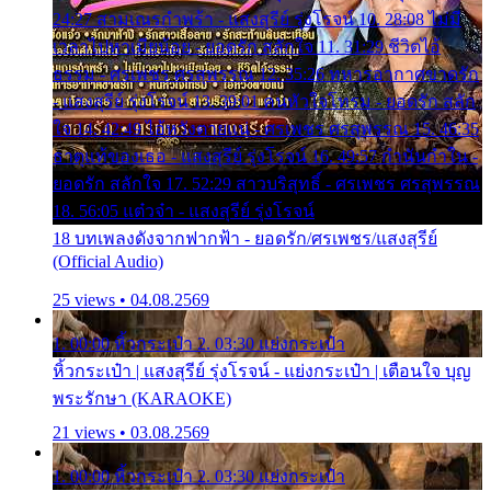
24:27 สามเณรกำพร้า - แสงสุรีย์ รุ่งโรจน์ 10. 28:08 ไม่มี
เวลาไปหาเมียน้อย - ยอดรัก สลักใจ 11. 31:29 ชีวิตไอ้
ธรรม - ศรเพชร ศรสุพรรณ 12. 35:26 ทหารอากาศขาดรัก
- แสงสุรีย์ รุ่งโรจน์ 13. 39:01 คนหัวใจโทรม - ยอดรัก สลัก
ใจ 14. 42:49 ไอ้หวังตายแน่ - ศรเพชร ศรสุพรรณ 15. 46:35
ธาตุแท้ของเธอ - แสงสุรีย์ รุ่งโรจน์ 16. 49:57 กำนันกำใน -
ยอดรัก สลักใจ 17. 52:29 สาวบริสุทธิ์ - ศรเพชร ศรสุพรรณ
18. 56:05 แต๋วจ๋า - แสงสุรีย์ รุ่งโรจน์
18 บทเพลงดังจากฟากฟ้า - ยอดรัก/ศรเพชร/แสงสุรีย์
(Official Audio)
25 views • 04.08.2569
1. 00:00 หิ้วกระเป๋า 2. 03:30 แย่งกระเป๋า
หิ้วกระเป๋า | แสงสุรีย์ รุ่งโรจน์ - แย่งกระเป๋า | เตือนใจ บุญ
พระรักษา (KARAOKE)
21 views • 03.08.2569
1. 00:00 หิ้วกระเป๋า 2. 03:30 แย่งกระเป๋า