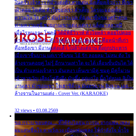
ในครัว เจ้าสาว ก็มัวแต่งตัว สวยเด่น นั่งเคียงเจ้าบ่าว ที่เขา
เฝ้าคอย ใจเต้น หัวใจของเรา ลำเค็ญ ใครจะมองเห็น
ความใน ใจ เศร้า มันร้าวระบม ต้องมาขื่นขม เศร้าตรม
ท่ามความสุขี ช่วยงานเขาแต่ง แต่เรา แล้งมาหลายปี
เมื่อไรหนอจะ โชคดี ได้มีพิธีวิวาห์ หัวใจหล้า คอยไปคอย
มา คือหน้าที่เก่า หัวใจหล้า คอยไปคอยมา คือหน้าที่เก่า
คือหยังเขา มีงานแต่งแล้ว ไปล้างแต่จาน ดั่งถูกประหาร
เมื่อเขาชื่นบาน แต่เราขื่นขม โอ้ รัก ลอยลม ไม่สม ดัง ใจ
ล้างจานคอยคู่ ไม่รู้ อีกนานเท่าใด จะได้ เลื่อนขั้นบันได ได้
เป็น ตำแหน่งเจ้าสาว มันเหงา เห็นเขามีคู่ ซมดู มีคู่ก็ม่วน
เข้าพาขวัญ เสียงโห่ตึงตึง มันซึ้ง อยู่แก่ใจ มื้อใด๋หนอ สิเป็น
งานเฮา มัวซอยเขา ใจเฮาซิด้าน มันทรมาน จับจาน เอย…
ล้างจานในงานแต่ง - Cover Ver. (KARAOKE)
32 views • 03.08.2569
ขอ กราบ ขอบคุณ.... ที่ได้รับไออุ่น การุณ จากแฟน เพลง
ผมแสนชื่นใจ หายวังเวง เมื่อแฟนเพลง ให้กำลังใจ น้ำใจ