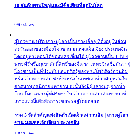
10 อันดับพระใหญ่และมีชื่อเสียงที่สุดในโลก
950 views
ผู่โถวซาน หรือ เกาะผู่โถว เป็นเกาะเล็กๆ ที่ตั้งอยู่ในส่วน
ตะวันออกของเมืองโจวซาน มณฑลเจ้อเจียง ประเทศจีน
โดยอยู่ทางตอนใต้ของนครเซี่ยงไฮ้ ผู่โถวซานเป็น 1 ใน 4
พุทธคีรีหรือภูเขาศักดิ์สิทธิ์ของจีน ชาวพุทธจีนเชื่อกันว่าผู่
โถวซานเป็นที่ประทับและตรัสรู้ของพระโพธิสัตว์กวนอิม
หรือเจ้าแม่กวนอิม ซึ่งเป็นหนึ่งในเทพเจ้าที่สำคัญที่สุดใน
ศาสนาพุทธนิกายมหายาน ดังนั้นจึงมีผู้แสวงบุญจากทั่ว
โลก โดยเฉพาะผู้ที่ศรัทธาในเจ้าแม่กวนอิมเดินทางมาที่
เกาะแห่งนี้เพื่อสักการะขอพรอยู่โดยตลอด
รวม 5 วัดสำคัญแห่งถิ่นกำเนิดเจ้าแม่กวนอิม | เกาะผู่โถว
ซาน มณฑลเจ้อเจียง ประเทศจีน
1,533 views