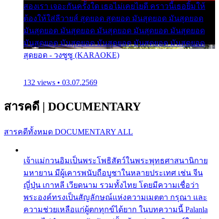
สองเรา เจอะกันครั้งใด เธอไม่เคยไยดี คราวนี้เธอยิ้มให้
ต้องให้ใส่ลีวายส์ สุดยอด สุดยอด มันสุดยอด มันสุดยอด
มันสุดยอด มันสุดยอด มันสุดยอด มันสุดยอด มันสุดยอด
มันสุดยอด มันสุดยอด มันสุดยอด มันสุดยอด มันสุดยอด
สุดยอด - วงซูซู (KARAOKE)
132 views • 03.07.2569
สารคดี
|
DOCUMENTARY
สารคดีทั้งหมด
DOCUMENTARY ALL
เจ้าแม่กวนอิมเป็นพระโพธิสัตว์ในพระพุทธศาสนานิกาย
มหายาน มีผู้เคารพนับถือบูชาในหลายประเทศ เช่น จีน
ญี่ปุ่น เกาหลี เวียดนาม รวมทั้งไทย โดยมีความเชื่อว่า
พระองค์ทรงเป็นสัญลักษณ์แห่งความเมตตา กรุณา และ
ความช่วยเหลือแก่ผู้ตกทุกข์ได้ยาก ในบทความนี้ Palanla