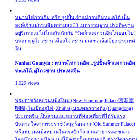
หนานไห่กวนอิม หรือ รูปปั้นเจ้าแม่กวนอิมทะเลใต้ เป็น
องค์เจ้าแม่กวนอิมความสูง 33 เมตรรวมฐาน ประดิษฐาน
อยู่ริมทะเล ไม่ไกลกันนักกับ “วัดเจ้าแม่กวนอิมไม่ยอมไป”
บนเกาะผู่โถวซาน เมืองโจวซาน มณฑลเจ้อเจียง ประเทศ
จีน
Nanhai Guanyin : หนานไห่กวนอิม...รูปปั้นเจ้าแม่กวนอิม
ทะเลใต้, ผู่โถวซาน ประเทศจีน
1,029 views
พระราชวังหยวนหมิงใหม่ (New Yuanming Palace/宮新園
明園) ในเมืองจูไห่ (Zhuhai) มณฑลกวางตุ้ง (Quangdong)
ประเทศจีน เป็นสวนและสถานที่ท่องเที่ยวที่ได้รับแรง
บันดาลใจจากพระราชวังฤดูร้อนเก่า (Old Summer Palace)
หรือหยวนหมิงหยวนในกรุงปักกิ่ง สวนสาธารณะขนาด
ใหญ่ใจกลางเมืองแห่งนี้มีครบทั้งธรรมชาติ สถาปัตยกรรม