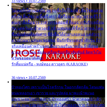
33 views • 10.07.2569
ไม่เคยรักใครแน่หรือ อยากเชื่อถือก็ไม่กล้า ติ๋มใช่คนสวย
ตรึงใจ ติ๋มใช่งามซึ้งตรึงตรา พี่หรือจะมาหมายร่วมชีวี ก็
คนเขาลืออื้อฉาว ว่าสาวๆรุมตอมพี่ ติ๋มอยากรับรักเหมือน
กัน แต่หวั่นจะช้ำดวงฤดี กลัวแฟนของพี่ชี้หน้าด่าทอ ก็คน
ชื่อต๋อยต้อยตุ้มตุ๋ยต่าย พี่ยังลืมได้ง่ายๆเลยหนอ แค่ตัวเรา
สาวบ้านนา แสนจะซอมซ่อ ขืนรักขืนรอคงช้ำสักวัน ถ้า
จริงเหมือนคำพร่ำเฉลย พี่อย่าเฉยรีบมาหมั้น ถ้าพี่สู่ขอ
ตามธรรมเนียม ติ๋มจะเตรียมรับเกลียวสัมพันธ์ ผิดหวังไม่
หวั่นขอยอมได้เคียง
รักติ๋มแน่หรือ - หงษ์ทอง ดาวอุดร (KARAOKE)
36 views • 10.07.2569
บัวทองโศก เพราะเป็นโรครักรุม ในอกกลัดกลุ้ม โดนแฟน
หนุ่มหลอกเอา เขารวย และรูปหล่อ มาพะเน้าพะนอ
ออเซาะจนใจเบา สงสาร บัวทองเศร้า น้ำตาคลอเบ้า เฝ้า
อาลัย หนุ่มรูปหล่อหนีไกล หัวใจบัวทองระรวย บัวทองโศก