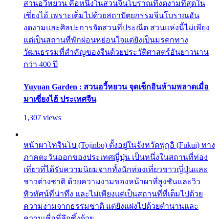
สวนอวี้หยวน คือหนึ่งในสวนจีนโบราณที่งดงามที่สุดใน
เซี่ยงไฮ้ เพราะเต็มไปด้วยสถาปัตยกรรมจีนโบราณอัน
งดงามและศิลปะการจัดสวนที่ประณีต สวนแห่งนี้ไม่เพียง
แต่เป็นสถานที่พักผ่อนหย่อนใจแต่ยังเป็นมรดกทาง
วัฒนธรรมที่สำคัญของจีนด้วยประวัติศาสตร์อันยาวนาน
กว่า 400 ปี
Yuyuan Garden : สวนอวี้หยวน จุดเช็กอินห้ามพลาดเมื่อ
มาเซี่ยงไฮ้ ประเทศจีน
1,307 views
หน้าผาโทจินโบ (Tojinbo) ตั้งอยู่ในจังหวัดฟุกุอิ (Fukui) ทาง
ภาคตะวันออกของประเทศญี่ปุ่น เป็นหนึ่งในสถานที่ท่อง
เที่ยวที่ได้รับความนิยมจากทั้งนักท่องเที่ยวชาวญี่ปุ่นและ
ชาวต่างชาติ ด้วยความงามของหน้าผาที่สูงชันและวิว
ทิวทัศน์ที่น่าทึ่ง และไม่เพียงแต่เป็นสถานที่ที่เต็มไปด้วย
ความงามจากธรรมชาติ แต่ยังแฝงไปด้วยตำนานและ
ความเชื่อที่ลึกซึ้งด้วย