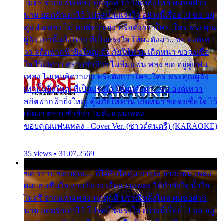
ไมตรี จากแฟนเพลง ทุกทุกที่ ปราณีหลั่งไหล ผมขอฝาก
นาม ยอดรักเอาไว้ โปรดเป็นแรงใจ อย่างนี้เรื่อยไป ขอ อยู่
คู่แฟนเพลง ไม่เคยคิดว่าเก่ง หรือดังกว่าใคร..ใคร พระคุณ
ผู้ฟัง เท่านั้นยิ่งใหญ่ ที่เป็นแรงใจ ให้ผมดังมา.. ขอ องค์เท
วา สถิตฟากฟ้ายิ่งใหญ่ คุ้มภัยให้ท่าน เถิดหนา ขอจงเชื่อ
ใจ ไว้เถิดว่า ตราบชั่วชีวา ไม่ลืมแฟนเพลง ขอ อยู่คู่แฟน
เพลง ไม่เคยคิดว่าเก่ง หรือดังกว่าใคร..ใคร พระคุณผู้ฟัง
เท่านั้นยิ่งใหญ่ ที่เป็นแรงใจ ให้ผมดังมา.. ขอ องค์เทวา
สถิตฟากฟ้ายิ่งใหญ่ คุ้มภัยให้ท่าน เถิดหนา ขอจงเชื่อใจ ไว้
เถิดว่า ตราบชั่วชีวา ไม่ลืมแฟนเพลง
ขอบคุณแฟนเพลง - Cover Ver. (ซาวด์ดนตรี) (KARAOKE)
35 views • 31.07.2569
ขอ กราบ ขอบคุณ.... ที่ได้รับไออุ่น การุณ จากแฟน เพลง
ผมแสนชื่นใจ หายวังเวง เมื่อแฟนเพลง ให้กำลังใจ น้ำใจ
ไมตรี จากแฟนเพลง ทุกทุกที่ ปราณีหลั่งไหล ผมขอฝาก
นาม ยอดรักเอาไว้ โปรดเป็นแรงใจ อย่างนี้เรื่อยไป ขอ อยู่