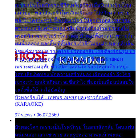
เพราะเป็นโรครักจาง ชีวิตเคว้งคว้าง เมื่อรักห่างร้างไกล
แม่ก็บอก พ่อก็สั่งจะรักใครสักครั้ง อย่าไปหวังความรวย
พลั้งไปใครจะช่วย ซื้อเปลมาไกว ให้ลูกบัวทอง เวรกรรม
ตามสนอง จึงเศร้าหมอง กลีบบัวทองต้องโรย บัวทองไม่
ตระหนัก เพราะไม่รักโคลนตม บัวทองท้องกลม เพราะลืม
ตมน้ำคลอง หลงลิ้น ที่สิ้นสัตย์ เจ้าจึงไม่ระมัด หลงกลิ่นลิ้น
โชย คำหวาน เขาวาดโรย บัวทองกลีบโรย ต้องร้อนรุม บัว
มาบานก่อนตูม ดุจไฟสุมร้อนรุมอุรา บัวทองผ่ายผอม
เพราะตรอมฤทัย ข้าวปลาไม่สนใจ ร้องไห้ลูกเดียว หยุด
โศก เสียเถิดทอง พักความเศร้าหมอง เถิดทองจ๋า ถึงใคร
เขาจะว่า ลูกเจ้าเกิดมา จะชื่อว่าไง พี่ขอเป็นเพื่อนปลอบใจ
จะตั้งชื่อให้ ว่าไอ้บังเอิญ
บัวทองร้องไห้ - เทพพร เพชรอุบล (ซาวด์ดนตรี)
(KARAOKE)
97 views • 06.07.2569
บัวทองโศก เพราะเป็นโรครักรุม ในอกกลัดกลุ้ม โดนแฟน
หนุ่มหลอกเอา เขารวย และรูปหล่อ มาพะเน้าพะนอ