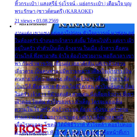
หิ้วกระเป๋า | แสงสุรีย์ รุ่งโรจน์ - แย่งกระเป๋า | เตือนใจ บุญ
พระรักษา (ซาวด์ดนตรี) (KARAOKE)
21 views • 03.08.2569
งานแต่ง เขาแซง แย่งเอาไปก่อน หัวใจอาวรณ์ มาซ่อน อยู่
ในห้องครัว ข้างนอกเจ้าสาว ส่งยิ้ม ให้คนไปทั่ว แต่เรา เฝ้า
อยู่ในครัว ทำตัวเป็นเด็ก ล้างจาน ในเมื่อ เจ้าสาว คือคน
บ้านใกล้ พึ่งพาอาศัย จำใจ ต้องไปช่วยงาน พอถึงเวลา เขา
พา กันเข้าพาขวัญ เพื่อนฝูง เฮฮาดังลั่น แต่เราล้างจาน
เดียวดาย เป็นคนพ่าย บ่มีความหมาย เคียงใจเจ้าบ่าว เป็น
คนพ่าย บ่มีความหมาย เคียงใจเจ้าบ่าว เพื่อนเจ้าสาว ยัง
เป็นบ่ได้ คือคนพ่าย ฮักคน ไม่มีใครสน เขาไม่เห็นคน ที่อยู่
ในครัว เจ้าสาว ก็มัวแต่งตัว สวยเด่น นั่งเคียงเจ้าบ่าว ที่เขา
เฝ้าคอย ใจเต้น หัวใจของเรา ลำเค็ญ ใครจะมองเห็น
ความใน ใจ เศร้า มันร้าวระบม ต้องมาขื่นขม เศร้าตรม
ท่ามความสุขี ช่วยงานเขาแต่ง แต่เรา แล้งมาหลายปี
เมื่อไรหนอจะ โชคดี ได้มีพิธีวิวาห์ หัวใจหล้า คอยไปคอย
มา คือหน้าที่เก่า หัวใจหล้า คอยไปคอยมา คือหน้าที่เก่า