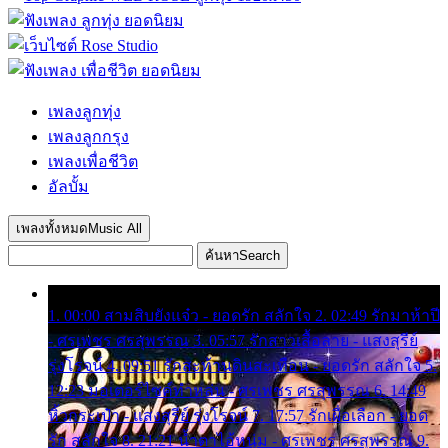
เพลงลูกทุ่ง
เพลงลูกกรุง
เพลงเพื่อชีวิต
อัลบั้ม
เพลงทั้งหมด
Music All
ค้นหา
Search
1. 00:00 สามสิบยังแจ๋ว - ยอดรัก สลักใจ 2. 02:49 รักมาห้าปี
- ศรเพชร ศรสุพรรณ 3. 05:57 รักสาวเสื้อลาย - แสงสุรีย์
รุ่งโรจน์ 4. 09:51 รักสะท้านดินสะเทือน - ยอดรัก สลักใจ 5.
12:23 มอเตอร์ไซค์ทำหล่น - ศรเพชร ศรสุพรรณ 6. 14:49
หิ้วกระเป๋า - แสงสุรีย์ รุ่งโรจน์ 7. 17:57 รักเผื่อเลือก - ยอด
รัก สลักใจ 8. 21:21 น้ำตาไอ้หนุ่ม - ศรเพชร ศรสุพรรณ 9.