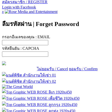
สมัครสมาชิก / REGISTER
Login with Facebook
x
ลืมรหัสผ่าน
|
Forget Password
กรอกอีเมลของคุณ :
EMAIL
รหัสยืนยัน :
CAPCHA
ไม่ยอมรับ / Cancel
ยอมรับ / Confirm