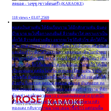
สุดยอด - วงซูซู (ซาวด์ดนตรี) (KARAOKE)
118 views • 03.07.2569
พ่อส่งเงินสามพัน ให้ฉันเรียนราม ได้อีกสักสามพัน ฉันคง
บ๊าย บาย จะไปซื้อกางเกงยีนส์ ลีวายส์มาใส่ เพราะเราเป็น
เด็กใต้ ลีวายส์อย่างเดียว อยากจะโชว์ถึงหิวโซ เด็กใต้ก็ไม่
หวั่น ตกตัวละหลายพัน กัดฟันซื้อมา ให้เด็กเทพเหลียวมอง
และต้องรู้ว่า เด็กใต้ไม่ธรรมดา แต่สุดยอด เดินโยกย้ายเย
ยวน กวนโอ๊ยพอได้ เพราะว่านุ่งลีวายส์ ตัวใหม่ใส่มา เดิน
เข้ามหาลัย จิ๊กโก๊มองหน้า ท่าจะมีปัญหา ไม่พอใจ ได้เป็น
เรื่องแน่นอน แต่ฉันไม่หวั่น เลยแหลงใต้ถามมัน ว่ามัน
พรั่นพรือ มันตอบว่าไม่พรื่อ เปลี่ยนเป็นยิ้มให้ เจอะเด็กใต้
ด้วยกัน ก็เลยรอด สุดยอด สุดยอด สุดยอด มันสุดยอด สุด
ยอด สุดยอด สุดยอด มันสุดยอด แอบหลงรักสาวราม ที่พัก
ห้องเช่า เธอผิวขาวผมยาว ปากแดงแหลงกลาง ถูกสเป็ก
จริงเธอ อยู่ห้องข้างข้าง อยากเข้าไปแหลงกลาง กลัว
ทองแดง กลับจากรามมาเจอ เธอมาซื้อข้าว แต่ก่อนนั้น