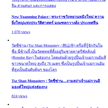
จีน สวนสนุก และการแสดง
New Yuanming Palace | พระราชวังหยวนหมิงใหม่ ความ
ยิ่งใหญ่แห่งประวัติศาสตร์ มณฑลกวางตุ้ง ประเทศจีน
1,070 views
วัดซีซ่าน (Tsz Shan Monastery / 慈山寺) หรือที่รู้จักกันใน
ชื่อ ฉี่ซ้านจี๋ เป็นวัดพุทธที่ตั้งอยู่ริมชายหาดรีพัลส์เบย์
(Repulse Bay) ในฮ่องกง โดดเด่นด้วยรูปปั้นเจ้าแม่กวนอิมสี
ขาวขนาดใหญ่ สูงถึง 76 เมตร ซึ่งเป็นรูปปั้นเจ้าแม่กวนอิม
ที่สูงเป็นอันดับต้นๆ ของโลก
Tsz Shan Monastery | วัดซีซ่าน…งามสง่าเจ้าแม่กวนอิ
มองค์ใหญ่แห่งฮ่องกง
824 views