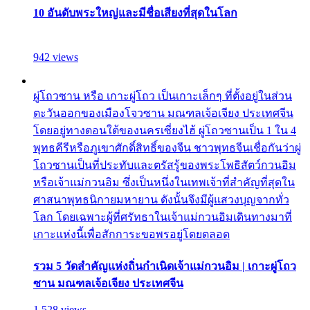
10 อันดับพระใหญ่และมีชื่อเสียงที่สุดในโลก
942 views
ผู่โถวซาน หรือ เกาะผู่โถว เป็นเกาะเล็กๆ ที่ตั้งอยู่ในส่วน
ตะวันออกของเมืองโจวซาน มณฑลเจ้อเจียง ประเทศจีน
โดยอยู่ทางตอนใต้ของนครเซี่ยงไฮ้ ผู่โถวซานเป็น 1 ใน 4
พุทธคีรีหรือภูเขาศักดิ์สิทธิ์ของจีน ชาวพุทธจีนเชื่อกันว่าผู่
โถวซานเป็นที่ประทับและตรัสรู้ของพระโพธิสัตว์กวนอิม
หรือเจ้าแม่กวนอิม ซึ่งเป็นหนึ่งในเทพเจ้าที่สำคัญที่สุดใน
ศาสนาพุทธนิกายมหายาน ดังนั้นจึงมีผู้แสวงบุญจากทั่ว
โลก โดยเฉพาะผู้ที่ศรัทธาในเจ้าแม่กวนอิมเดินทางมาที่
เกาะแห่งนี้เพื่อสักการะขอพรอยู่โดยตลอด
รวม 5 วัดสำคัญแห่งถิ่นกำเนิดเจ้าแม่กวนอิม | เกาะผู่โถว
ซาน มณฑลเจ้อเจียง ประเทศจีน
1,528 views