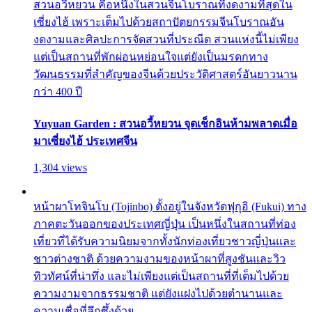
สวนอวี้หยวน คือหนึ่งในสวนจีนโบราณที่งดงามที่สุดใน
เซี่ยงไฮ้ เพราะเต็มไปด้วยสถาปัตยกรรมจีนโบราณอัน
งดงามและศิลปะการจัดสวนที่ประณีต สวนแห่งนี้ไม่เพียง
แต่เป็นสถานที่พักผ่อนหย่อนใจแต่ยังเป็นมรดกทาง
วัฒนธรรมที่สำคัญของจีนด้วยประวัติศาสตร์อันยาวนาน
กว่า 400 ปี
Yuyuan Garden : สวนอวี้หยวน จุดเช็กอินห้ามพลาดเมื่อ
มาเซี่ยงไฮ้ ประเทศจีน
1,304 views
หน้าผาโทจินโบ (Tojinbo) ตั้งอยู่ในจังหวัดฟุกุอิ (Fukui) ทาง
ภาคตะวันออกของประเทศญี่ปุ่น เป็นหนึ่งในสถานที่ท่อง
เที่ยวที่ได้รับความนิยมจากทั้งนักท่องเที่ยวชาวญี่ปุ่นและ
ชาวต่างชาติ ด้วยความงามของหน้าผาที่สูงชันและวิว
ทิวทัศน์ที่น่าทึ่ง และไม่เพียงแต่เป็นสถานที่ที่เต็มไปด้วย
ความงามจากธรรมชาติ แต่ยังแฝงไปด้วยตำนานและ
ความเชื่อที่ลึกซึ้งด้วย