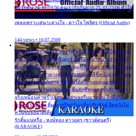
ขอรักคืน 24. 01:19:56 คนเรารักกันยาก 25. 01:23:06 หัวใจ
เถื่อน 26. 01:26:45 อยู่เพื่อลูก
เพลงเพราะเสนาะดวงใจ - ดาวใจ ไพจิตร (Official Audio)
144 views • 10.07.2569
ไม่เคยรักใครแน่หรือ อยากเชื่อถือก็ไม่กล้า ติ๋มใช่คนสวย
ตรึงใจ ติ๋มใช่งามซึ้งตรึงตรา พี่หรือจะมาหมายร่วมชีวี ก็
คนเขาลืออื้อฉาว ว่าสาวๆรุมตอมพี่ ติ๋มอยากรับรักเหมือน
กัน แต่หวั่นจะช้ำดวงฤดี กลัวแฟนของพี่ชี้หน้าด่าทอ ก็คน
ชื่อต๋อยต้อยตุ้มตุ๋ยต่าย พี่ยังลืมได้ง่ายๆเลยหนอ แค่ตัวเรา
สาวบ้านนา แสนจะซอมซ่อ ขืนรักขืนรอคงช้ำสักวัน ถ้า
จริงเหมือนคำพร่ำเฉลย พี่อย่าเฉยรีบมาหมั้น ถ้าพี่สู่ขอ
ตามธรรมเนียม ติ๋มจะเตรียมรับเกลียวสัมพันธ์ ผิดหวังไม่
หวั่นขอยอมได้เคียง
รักติ๋มแน่หรือ - หงษ์ทอง ดาวอุดร (ซาวด์ดนตรี)
(KARAOKE)