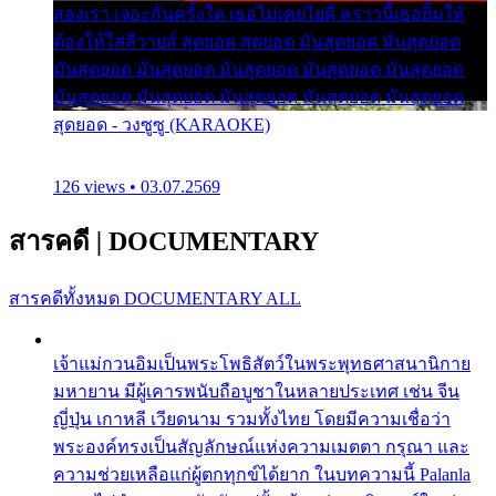
สองเรา เจอะกันครั้งใด เธอไม่เคยไยดี คราวนี้เธอยิ้มให้
ต้องให้ใส่ลีวายส์ สุดยอด สุดยอด มันสุดยอด มันสุดยอด
มันสุดยอด มันสุดยอด มันสุดยอด มันสุดยอด มันสุดยอด
มันสุดยอด มันสุดยอด มันสุดยอด มันสุดยอด มันสุดยอด
สุดยอด - วงซูซู (KARAOKE)
126 views • 03.07.2569
สารคดี
|
DOCUMENTARY
สารคดีทั้งหมด
DOCUMENTARY ALL
เจ้าแม่กวนอิมเป็นพระโพธิสัตว์ในพระพุทธศาสนานิกาย
มหายาน มีผู้เคารพนับถือบูชาในหลายประเทศ เช่น จีน
ญี่ปุ่น เกาหลี เวียดนาม รวมทั้งไทย โดยมีความเชื่อว่า
พระองค์ทรงเป็นสัญลักษณ์แห่งความเมตตา กรุณา และ
ความช่วยเหลือแก่ผู้ตกทุกข์ได้ยาก ในบทความนี้ Palanla