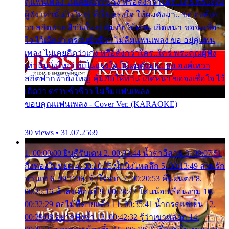
คู่แฟนเพลง ไม่เคยคิดว่าเก่ง หรือดังกว่าใคร..ใคร พระคุณ
ผู้ฟัง เท่านั้นยิ่งใหญ่ ที่เป็นแรงใจ ให้ผมดังมา.. ขอ องค์เท
วา สถิตฟากฟ้ายิ่งใหญ่ คุ้มภัยให้ท่าน เถิดหนา ขอจงเชื่อ
ใจ ไว้เถิดว่า ตราบชั่วชีวา ไม่ลืมแฟนเพลง ขอ อยู่คู่แฟน
เพลง ไม่เคยคิดว่าเก่ง หรือดังกว่าใคร..ใคร พระคุณผู้ฟัง
เท่านั้นยิ่งใหญ่ ที่เป็นแรงใจ ให้ผมดังมา.. ขอ องค์เทวา
สถิตฟากฟ้ายิ่งใหญ่ คุ้มภัยให้ท่าน เถิดหนา ขอจงเชื่อใจ ไว้
เถิดว่า ตราบชั่วชีวา ไม่ลืมแฟนเพลง
ขอบคุณแฟนเพลง - Cover Ver. (KARAOKE)
30 views • 31.07.2569
1. 00:00:00 ยินดีรับเดน 2. 00:03:44 น้ำตาอีสาน 3. 00:07:51
กิ่งทองใบหยก 4. 00:10:35 น้ำนิ่งไหลลึก 5. 00:13:49 ลานรัก
ลานเท 6. 00:17:06 จำใจจาก 7. 00:20:53 คืนฝนตก 8.
00:25:16 น้ำลงเดือนยี่ 9. 00:28:47 โสนน้อยเรือนงาม 10.
00:32:29 ตอไม้ที่ตายแล้ว 11. 00:35:41 น้ำกรดแช่เย็น 12.
00:39:08 อยากฟังซ้ำ 13. 00:42:32 รู้ว่าเขาหลอก 14.