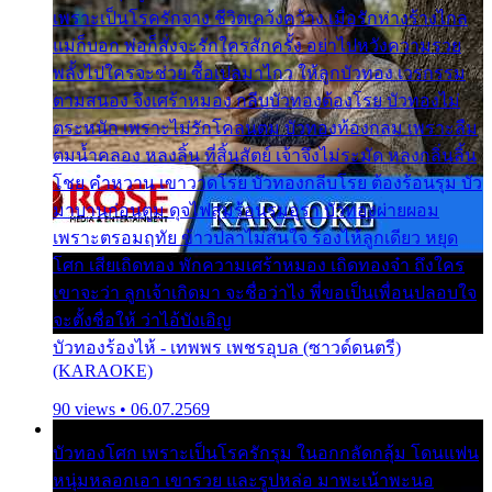
เพราะเป็นโรครักจาง ชีวิตเคว้งคว้าง เมื่อรักห่างร้างไกล
แม่ก็บอก พ่อก็สั่งจะรักใครสักครั้ง อย่าไปหวังความรวย
พลั้งไปใครจะช่วย ซื้อเปลมาไกว ให้ลูกบัวทอง เวรกรรม
ตามสนอง จึงเศร้าหมอง กลีบบัวทองต้องโรย บัวทองไม่
ตระหนัก เพราะไม่รักโคลนตม บัวทองท้องกลม เพราะลืม
ตมน้ำคลอง หลงลิ้น ที่สิ้นสัตย์ เจ้าจึงไม่ระมัด หลงกลิ่นลิ้น
โชย คำหวาน เขาวาดโรย บัวทองกลีบโรย ต้องร้อนรุม บัว
มาบานก่อนตูม ดุจไฟสุมร้อนรุมอุรา บัวทองผ่ายผอม
เพราะตรอมฤทัย ข้าวปลาไม่สนใจ ร้องไห้ลูกเดียว หยุด
โศก เสียเถิดทอง พักความเศร้าหมอง เถิดทองจ๋า ถึงใคร
เขาจะว่า ลูกเจ้าเกิดมา จะชื่อว่าไง พี่ขอเป็นเพื่อนปลอบใจ
จะตั้งชื่อให้ ว่าไอ้บังเอิญ
บัวทองร้องไห้ - เทพพร เพชรอุบล (ซาวด์ดนตรี)
(KARAOKE)
90 views • 06.07.2569
บัวทองโศก เพราะเป็นโรครักรุม ในอกกลัดกลุ้ม โดนแฟน
หนุ่มหลอกเอา เขารวย และรูปหล่อ มาพะเน้าพะนอ