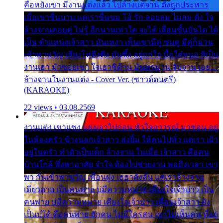
คือหยังเขา มีงานแต่งแล้ว ไปล้างแต่จาน ดั่งถูกประหาร
เมื่อเขาชื่นบาน แต่เราขื่นขม โอ้ รัก ลอยลม ไม่สม ดัง ใจ
ล้างจานคอยคู่ ไม่รู้ อีกนานเท่าใด จะได้ เลื่อนขั้นบันได ได้
เป็น ตำแหน่งเจ้าสาว มันเหงา เห็นเขามีคู่ ซมดู มีคู่ก็ม่วน
เข้าพาขวัญ เสียงโห่ตึงตึง มันซึ้ง อยู่แก่ใจ มื้อใด๋หนอ สิเป็น
งานเฮา มัวซอยเขา ใจเฮาซิด้าน มันทรมาน จับจาน เอย…
ล้างจานในงานแต่ง - Cover Ver. (ซาวด์ดนตรี)
(KARAOKE)
22 views • 03.08.2569
งานแต่ง เขาแซง แย่งเอาไปก่อน หัวใจอาวรณ์ มาซ่อน อยู่
ในห้องครัว ข้างนอกเจ้าสาว ส่งยิ้ม ให้คนไปทั่ว แต่เรา เฝ้า
อยู่ในครัว ทำตัวเป็นเด็ก ล้างจาน ในเมื่อ เจ้าสาว คือคน
บ้านใกล้ พึ่งพาอาศัย จำใจ ต้องไปช่วยงาน พอถึงเวลา เขา
พา กันเข้าพาขวัญ เพื่อนฝูง เฮฮาดังลั่น แต่เราล้างจาน
เดียวดาย เป็นคนพ่าย บ่มีความหมาย เคียงใจเจ้าบ่าว เป็น
คนพ่าย บ่มีความหมาย เคียงใจเจ้าบ่าว เพื่อนเจ้าสาว ยัง
เป็นบ่ได้ คือคนพ่าย ฮักคน ไม่มีใครสน เขาไม่เห็นคน ที่อยู่