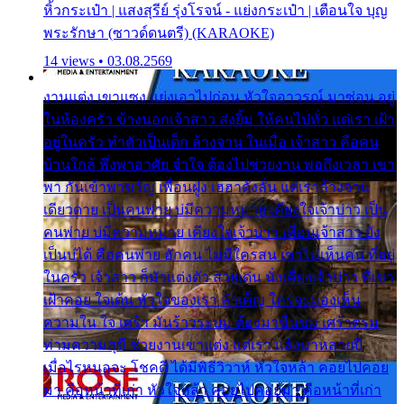
หิ้วกระเป๋า | แสงสุรีย์ รุ่งโรจน์ - แย่งกระเป๋า | เตือนใจ บุญ
พระรักษา (ซาวด์ดนตรี) (KARAOKE)
14 views • 03.08.2569
งานแต่ง เขาแซง แย่งเอาไปก่อน หัวใจอาวรณ์ มาซ่อน อยู่
ในห้องครัว ข้างนอกเจ้าสาว ส่งยิ้ม ให้คนไปทั่ว แต่เรา เฝ้า
อยู่ในครัว ทำตัวเป็นเด็ก ล้างจาน ในเมื่อ เจ้าสาว คือคน
บ้านใกล้ พึ่งพาอาศัย จำใจ ต้องไปช่วยงาน พอถึงเวลา เขา
พา กันเข้าพาขวัญ เพื่อนฝูง เฮฮาดังลั่น แต่เราล้างจาน
เดียวดาย เป็นคนพ่าย บ่มีความหมาย เคียงใจเจ้าบ่าว เป็น
คนพ่าย บ่มีความหมาย เคียงใจเจ้าบ่าว เพื่อนเจ้าสาว ยัง
เป็นบ่ได้ คือคนพ่าย ฮักคน ไม่มีใครสน เขาไม่เห็นคน ที่อยู่
ในครัว เจ้าสาว ก็มัวแต่งตัว สวยเด่น นั่งเคียงเจ้าบ่าว ที่เขา
เฝ้าคอย ใจเต้น หัวใจของเรา ลำเค็ญ ใครจะมองเห็น
ความใน ใจ เศร้า มันร้าวระบม ต้องมาขื่นขม เศร้าตรม
ท่ามความสุขี ช่วยงานเขาแต่ง แต่เรา แล้งมาหลายปี
เมื่อไรหนอจะ โชคดี ได้มีพิธีวิวาห์ หัวใจหล้า คอยไปคอย
มา คือหน้าที่เก่า หัวใจหล้า คอยไปคอยมา คือหน้าที่เก่า