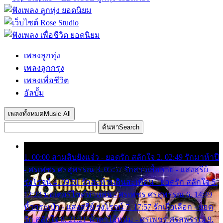
เพลงลูกทุ่ง
เพลงลูกกรุง
เพลงเพื่อชีวิต
อัลบั้ม
เพลงทั้งหมด
Music All
ค้นหา
Search
1. 00:00 สามสิบยังแจ๋ว - ยอดรัก สลักใจ 2. 02:49 รักมาห้าปี
- ศรเพชร ศรสุพรรณ 3. 05:57 รักสาวเสื้อลาย - แสงสุรีย์
รุ่งโรจน์ 4. 09:51 รักสะท้านดินสะเทือน - ยอดรัก สลักใจ 5.
12:23 มอเตอร์ไซค์ทำหล่น - ศรเพชร ศรสุพรรณ 6. 14:49
หิ้วกระเป๋า - แสงสุรีย์ รุ่งโรจน์ 7. 17:57 รักเผื่อเลือก - ยอด
รัก สลักใจ 8. 21:21 น้ำตาไอ้หนุ่ม - ศรเพชร ศรสุพรรณ 9.