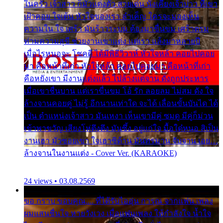
ในครัว เจ้าสาว ก็มัวแต่งตัว สวยเด่น นั่งเคียงเจ้าบ่าว ที่เขา
เฝ้าคอย ใจเต้น หัวใจของเรา ลำเค็ญ ใครจะมองเห็น
ความใน ใจ เศร้า มันร้าวระบม ต้องมาขื่นขม เศร้าตรม
ท่ามความสุขี ช่วยงานเขาแต่ง แต่เรา แล้งมาหลายปี
เมื่อไรหนอจะ โชคดี ได้มีพิธีวิวาห์ หัวใจหล้า คอยไปคอย
มา คือหน้าที่เก่า หัวใจหล้า คอยไปคอยมา คือหน้าที่เก่า
คือหยังเขา มีงานแต่งแล้ว ไปล้างแต่จาน ดั่งถูกประหาร
เมื่อเขาชื่นบาน แต่เราขื่นขม โอ้ รัก ลอยลม ไม่สม ดัง ใจ
ล้างจานคอยคู่ ไม่รู้ อีกนานเท่าใด จะได้ เลื่อนขั้นบันได ได้
เป็น ตำแหน่งเจ้าสาว มันเหงา เห็นเขามีคู่ ซมดู มีคู่ก็ม่วน
เข้าพาขวัญ เสียงโห่ตึงตึง มันซึ้ง อยู่แก่ใจ มื้อใด๋หนอ สิเป็น
งานเฮา มัวซอยเขา ใจเฮาซิด้าน มันทรมาน จับจาน เอย…
ล้างจานในงานแต่ง - Cover Ver. (KARAOKE)
24 views • 03.08.2569
ขอ กราบ ขอบคุณ.... ที่ได้รับไออุ่น การุณ จากแฟน เพลง
ผมแสนชื่นใจ หายวังเวง เมื่อแฟนเพลง ให้กำลังใจ น้ำใจ