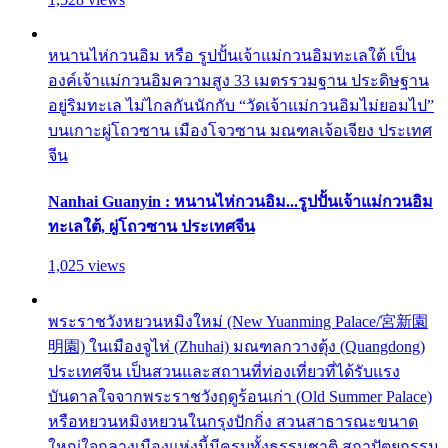
หนานไห่กวนอิม หรือ รูปปั้นเจ้าแม่กวนอิมทะเลใต้ เป็น
องค์เจ้าแม่กวนอิมความสูง 33 เมตรรวมฐาน ประดิษฐาน
อยู่ริมทะเล ไม่ไกลกันนักกับ “วัดเจ้าแม่กวนอิมไม่ยอมไป”
บนเกาะผู่โถวซาน เมืองโจวซาน มณฑลเจ้อเจียง ประเทศ
จีน
Nanhai Guanyin : หนานไห่กวนอิม...รูปปั้นเจ้าแม่กวนอิม
ทะเลใต้, ผู่โถวซาน ประเทศจีน
1,025 views
พระราชวังหยวนหมิงใหม่ (New Yuanming Palace/宮新園
明園) ในเมืองจูไห่ (Zhuhai) มณฑลกวางตุ้ง (Quangdong)
ประเทศจีน เป็นสวนและสถานที่ท่องเที่ยวที่ได้รับแรง
บันดาลใจจากพระราชวังฤดูร้อนเก่า (Old Summer Palace)
หรือหยวนหมิงหยวนในกรุงปักกิ่ง สวนสาธารณะขนาด
ใหญ่ใจกลางเมืองแห่งนี้มีครบทั้งธรรมชาติ สถาปัตยกรรม