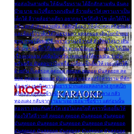
พ่อส่งเงินสามพัน ให้ฉันเรียนราม ได้อีกสักสามพัน ฉันคง
บ๊าย บาย จะไปซื้อกางเกงยีนส์ ลีวายส์มาใส่ เพราะเราเป็น
เด็กใต้ ลีวายส์อย่างเดียว อยากจะโชว์ถึงหิวโซ เด็กใต้ก็ไม่
หวั่น ตกตัวละหลายพัน กัดฟันซื้อมา ให้เด็กเทพเหลียวมอง
และต้องรู้ว่า เด็กใต้ไม่ธรรมดา แต่สุดยอด เดินโยกย้ายเย
ยวน กวนโอ๊ยพอได้ เพราะว่านุ่งลีวายส์ ตัวใหม่ใส่มา เดิน
เข้ามหาลัย จิ๊กโก๊มองหน้า ท่าจะมีปัญหา ไม่พอใจ ได้เป็น
เรื่องแน่นอน แต่ฉันไม่หวั่น เลยแหลงใต้ถามมัน ว่ามัน
พรั่นพรือ มันตอบว่าไม่พรื่อ เปลี่ยนเป็นยิ้มให้ เจอะเด็กใต้
ด้วยกัน ก็เลยรอด สุดยอด สุดยอด สุดยอด มันสุดยอด สุด
ยอด สุดยอด สุดยอด มันสุดยอด แอบหลงรักสาวราม ที่พัก
ห้องเช่า เธอผิวขาวผมยาว ปากแดงแหลงกลาง ถูกสเป็ก
จริงเธอ อยู่ห้องข้างข้าง อยากเข้าไปแหลงกลาง กลัว
ทองแดง กลับจากรามมาเจอ เธอมาซื้อข้าว แต่ก่อนนั้น
สองเรา เจอะกันครั้งใด เธอไม่เคยไยดี คราวนี้เธอยิ้มให้
ต้องให้ใส่ลีวายส์ สุดยอด สุดยอด มันสุดยอด มันสุดยอด
มันสุดยอด มันสุดยอด มันสุดยอด มันสุดยอด มันสุดยอด
มันสุดยอด มันสุดยอด มันสุดยอด มันสุดยอด มันสุดยอด