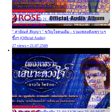
00:45:25 รอหน่อยน้องติ๋ม 15. 00:48:56 เรือล่มในหนอง 16.
00:51:43 บัตรเชิญสีเลือด 17. 00:56:07 อดีตรักโรงทอ 18.
01:00:00 เขมรไล่ควาย 19. 01:02:55 สาวสวนแตง 20.
01:05:51 แอบมอง 21. 01:09:27 พบรักปากน้ำโพ 22.
01:13:06 สายัณห์เมา
" สายัณห์ สัญญา " ขวัญใจคนเดิม - รวมเพลงดังเพราะๆ
ซึ้งๆ (Official Audio)
27 views • 21.07.2569
1. 00:00:00 ทำไมทำฉันได้ 2. 00:03:20 นางฟ้าสลัม 3.
00:06:50 คน 4. 00:10:36 บุญเหลือเกิน 5. 00:13:58 ฝนหยาด
สุดท้าย 6. 00:17:30 ยาใจยาจก 7. 00:20:30 คิดดูให้ดี 8.
00:24:21 ลบรอยแผลรัก 9. 00:27:35 เหมือนใจโดนกรีด 10.
00:30:54 ขบวนการเปาเปียว 11. 00:34:05 คำรำพัน 12.
00:37:20 ปาหนัน 13. 00:40:37 ใจเจ้ากรรม 14. 00:44:15 จูบ
ฉันแล้วจงตายเสีย 15. 00:47:24 ขอสูมาเต๊อะ 16. 00:51:11
คนใจมาร 17. 00:54:50 คืนทรมาน 18. 00:58:25 รักนี้สีดำ
19. 01:01:44 ส่วนเกิน 20. 01:05:42 หยาดน้ำฝนหยดน้ำตา
21. 01:09:13 เหลือเพียงฝัน 22. 01:13:26 เขา 23. 01:16:37