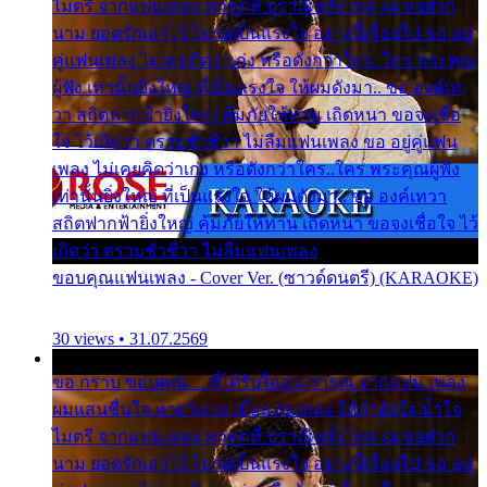
ไมตรี จากแฟนเพลง ทุกทุกที่ ปราณีหลั่งไหล ผมขอฝาก
นาม ยอดรักเอาไว้ โปรดเป็นแรงใจ อย่างนี้เรื่อยไป ขอ อยู่
คู่แฟนเพลง ไม่เคยคิดว่าเก่ง หรือดังกว่าใคร..ใคร พระคุณ
ผู้ฟัง เท่านั้นยิ่งใหญ่ ที่เป็นแรงใจ ให้ผมดังมา.. ขอ องค์เท
วา สถิตฟากฟ้ายิ่งใหญ่ คุ้มภัยให้ท่าน เถิดหนา ขอจงเชื่อ
ใจ ไว้เถิดว่า ตราบชั่วชีวา ไม่ลืมแฟนเพลง ขอ อยู่คู่แฟน
เพลง ไม่เคยคิดว่าเก่ง หรือดังกว่าใคร..ใคร พระคุณผู้ฟัง
เท่านั้นยิ่งใหญ่ ที่เป็นแรงใจ ให้ผมดังมา.. ขอ องค์เทวา
สถิตฟากฟ้ายิ่งใหญ่ คุ้มภัยให้ท่าน เถิดหนา ขอจงเชื่อใจ ไว้
เถิดว่า ตราบชั่วชีวา ไม่ลืมแฟนเพลง
ขอบคุณแฟนเพลง - Cover Ver. (ซาวด์ดนตรี) (KARAOKE)
30 views • 31.07.2569
ขอ กราบ ขอบคุณ.... ที่ได้รับไออุ่น การุณ จากแฟน เพลง
ผมแสนชื่นใจ หายวังเวง เมื่อแฟนเพลง ให้กำลังใจ น้ำใจ
ไมตรี จากแฟนเพลง ทุกทุกที่ ปราณีหลั่งไหล ผมขอฝาก
นาม ยอดรักเอาไว้ โปรดเป็นแรงใจ อย่างนี้เรื่อยไป ขอ อยู่