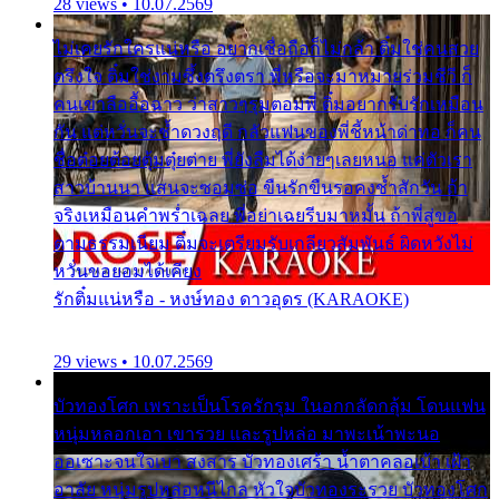
28 views • 10.07.2569
ไม่เคยรักใครแน่หรือ อยากเชื่อถือก็ไม่กล้า ติ๋มใช่คนสวย
ตรึงใจ ติ๋มใช่งามซึ้งตรึงตรา พี่หรือจะมาหมายร่วมชีวี ก็
คนเขาลืออื้อฉาว ว่าสาวๆรุมตอมพี่ ติ๋มอยากรับรักเหมือน
กัน แต่หวั่นจะช้ำดวงฤดี กลัวแฟนของพี่ชี้หน้าด่าทอ ก็คน
ชื่อต๋อยต้อยตุ้มตุ๋ยต่าย พี่ยังลืมได้ง่ายๆเลยหนอ แค่ตัวเรา
สาวบ้านนา แสนจะซอมซ่อ ขืนรักขืนรอคงช้ำสักวัน ถ้า
จริงเหมือนคำพร่ำเฉลย พี่อย่าเฉยรีบมาหมั้น ถ้าพี่สู่ขอ
ตามธรรมเนียม ติ๋มจะเตรียมรับเกลียวสัมพันธ์ ผิดหวังไม่
หวั่นขอยอมได้เคียง
รักติ๋มแน่หรือ - หงษ์ทอง ดาวอุดร (KARAOKE)
29 views • 10.07.2569
บัวทองโศก เพราะเป็นโรครักรุม ในอกกลัดกลุ้ม โดนแฟน
หนุ่มหลอกเอา เขารวย และรูปหล่อ มาพะเน้าพะนอ
ออเซาะจนใจเบา สงสาร บัวทองเศร้า น้ำตาคลอเบ้า เฝ้า
อาลัย หนุ่มรูปหล่อหนีไกล หัวใจบัวทองระรวย บัวทองโศก