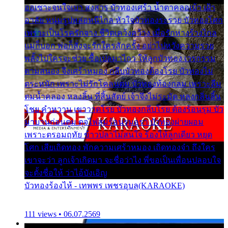
ออเซาะจนใจเบา สงสาร บัวทองเศร้า น้ำตาคลอเบ้า เฝ้า
อาลัย หนุ่มรูปหล่อหนีไกล หัวใจบัวทองระรวย บัวทองโศก
เพราะเป็นโรครักจาง ชีวิตเคว้งคว้าง เมื่อรักห่างร้างไกล
แม่ก็บอก พ่อก็สั่งจะรักใครสักครั้ง อย่าไปหวังความรวย
พลั้งไปใครจะช่วย ซื้อเปลมาไกว ให้ลูกบัวทอง เวรกรรม
ตามสนอง จึงเศร้าหมอง กลีบบัวทองต้องโรย บัวทองไม่
ตระหนัก เพราะไม่รักโคลนตม บัวทองท้องกลม เพราะลืม
ตมน้ำคลอง หลงลิ้น ที่สิ้นสัตย์ เจ้าจึงไม่ระมัด หลงกลิ่นลิ้น
โชย คำหวาน เขาวาดโรย บัวทองกลีบโรย ต้องร้อนรุม บัว
มาบานก่อนตูม ดุจไฟสุมร้อนรุมอุรา บัวทองผ่ายผอม
เพราะตรอมฤทัย ข้าวปลาไม่สนใจ ร้องไห้ลูกเดียว หยุด
โศก เสียเถิดทอง พักความเศร้าหมอง เถิดทองจ๋า ถึงใคร
เขาจะว่า ลูกเจ้าเกิดมา จะชื่อว่าไง พี่ขอเป็นเพื่อนปลอบใจ
จะตั้งชื่อให้ ว่าไอ้บังเอิญ
บัวทองร้องไห้ - เทพพร เพชรอุบล(KARAOKE)
111 views • 06.07.2569