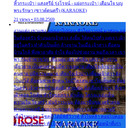
หิ้วกระเป๋า | แสงสุรีย์ รุ่งโรจน์ - แย่งกระเป๋า | เตือนใจ บุญ
พระรักษา (ซาวด์ดนตรี) (KARAOKE)
21 views • 03.08.2569
งานแต่ง เขาแซง แย่งเอาไปก่อน หัวใจอาวรณ์ มาซ่อน อยู่
ในห้องครัว ข้างนอกเจ้าสาว ส่งยิ้ม ให้คนไปทั่ว แต่เรา เฝ้า
อยู่ในครัว ทำตัวเป็นเด็ก ล้างจาน ในเมื่อ เจ้าสาว คือคน
บ้านใกล้ พึ่งพาอาศัย จำใจ ต้องไปช่วยงาน พอถึงเวลา เขา
พา กันเข้าพาขวัญ เพื่อนฝูง เฮฮาดังลั่น แต่เราล้างจาน
เดียวดาย เป็นคนพ่าย บ่มีความหมาย เคียงใจเจ้าบ่าว เป็น
คนพ่าย บ่มีความหมาย เคียงใจเจ้าบ่าว เพื่อนเจ้าสาว ยัง
เป็นบ่ได้ คือคนพ่าย ฮักคน ไม่มีใครสน เขาไม่เห็นคน ที่อยู่
ในครัว เจ้าสาว ก็มัวแต่งตัว สวยเด่น นั่งเคียงเจ้าบ่าว ที่เขา
เฝ้าคอย ใจเต้น หัวใจของเรา ลำเค็ญ ใครจะมองเห็น
ความใน ใจ เศร้า มันร้าวระบม ต้องมาขื่นขม เศร้าตรม
ท่ามความสุขี ช่วยงานเขาแต่ง แต่เรา แล้งมาหลายปี
เมื่อไรหนอจะ โชคดี ได้มีพิธีวิวาห์ หัวใจหล้า คอยไปคอย
มา คือหน้าที่เก่า หัวใจหล้า คอยไปคอยมา คือหน้าที่เก่า