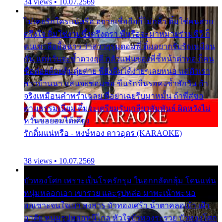
34 views • 10.07.2569
ไม่เคยรักใครแน่หรือ อยากเชื่อถือก็ไม่กล้า ติ๋มใช่คนสวย
ตรึงใจ ติ๋มใช่งามซึ้งตรึงตรา พี่หรือจะมาหมายร่วมชีวี ก็
คนเขาลืออื้อฉาว ว่าสาวๆรุมตอมพี่ ติ๋มอยากรับรักเหมือน
กัน แต่หวั่นจะช้ำดวงฤดี กลัวแฟนของพี่ชี้หน้าด่าทอ ก็คน
ชื่อต๋อยต้อยตุ้มตุ๋ยต่าย พี่ยังลืมได้ง่ายๆเลยหนอ แค่ตัวเรา
สาวบ้านนา แสนจะซอมซ่อ ขืนรักขืนรอคงช้ำสักวัน ถ้า
จริงเหมือนคำพร่ำเฉลย พี่อย่าเฉยรีบมาหมั้น ถ้าพี่สู่ขอ
ตามธรรมเนียม ติ๋มจะเตรียมรับเกลียวสัมพันธ์ ผิดหวังไม่
หวั่นขอยอมได้เคียง
รักติ๋มแน่หรือ - หงษ์ทอง ดาวอุดร (KARAOKE)
38 views • 10.07.2569
บัวทองโศก เพราะเป็นโรครักรุม ในอกกลัดกลุ้ม โดนแฟน
หนุ่มหลอกเอา เขารวย และรูปหล่อ มาพะเน้าพะนอ
ออเซาะจนใจเบา สงสาร บัวทองเศร้า น้ำตาคลอเบ้า เฝ้า
อาลัย หนุ่มรูปหล่อหนีไกล หัวใจบัวทองระรวย บัวทองโศก