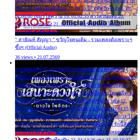
00:45:25 รอหน่อยน้องติ๋ม 15. 00:48:56 เรือล่มในหนอง 16.
00:51:43 บัตรเชิญสีเลือด 17. 00:56:07 อดีตรักโรงทอ 18.
01:00:00 เขมรไล่ควาย 19. 01:02:55 สาวสวนแตง 20.
01:05:51 แอบมอง 21. 01:09:27 พบรักปากน้ำโพ 22.
01:13:06 สายัณห์เมา
" สายัณห์ สัญญา " ขวัญใจคนเดิม - รวมเพลงดังเพราะๆ
ซึ้งๆ (Official Audio)
36 views • 21.07.2569
1. 00:00:00 ทำไมทำฉันได้ 2. 00:03:20 นางฟ้าสลัม 3.
00:06:50 คน 4. 00:10:36 บุญเหลือเกิน 5. 00:13:58 ฝนหยาด
สุดท้าย 6. 00:17:30 ยาใจยาจก 7. 00:20:30 คิดดูให้ดี 8.
00:24:21 ลบรอยแผลรัก 9. 00:27:35 เหมือนใจโดนกรีด 10.
00:30:54 ขบวนการเปาเปียว 11. 00:34:05 คำรำพัน 12.
00:37:20 ปาหนัน 13. 00:40:37 ใจเจ้ากรรม 14. 00:44:15 จูบ
ฉันแล้วจงตายเสีย 15. 00:47:24 ขอสูมาเต๊อะ 16. 00:51:11
คนใจมาร 17. 00:54:50 คืนทรมาน 18. 00:58:25 รักนี้สีดำ
19. 01:01:44 ส่วนเกิน 20. 01:05:42 หยาดน้ำฝนหยดน้ำตา
21. 01:09:13 เหลือเพียงฝัน 22. 01:13:26 เขา 23. 01:16:37