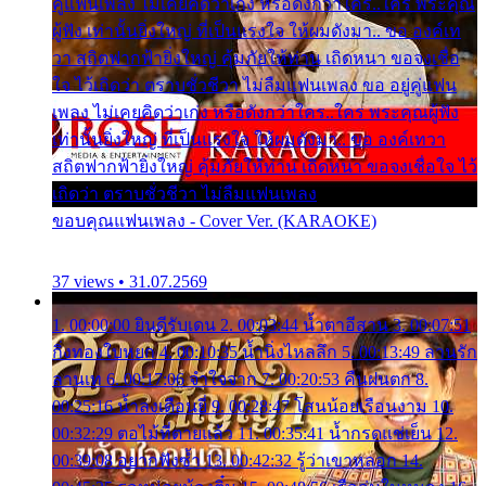
คู่แฟนเพลง ไม่เคยคิดว่าเก่ง หรือดังกว่าใคร..ใคร พระคุณ
ผู้ฟัง เท่านั้นยิ่งใหญ่ ที่เป็นแรงใจ ให้ผมดังมา.. ขอ องค์เท
วา สถิตฟากฟ้ายิ่งใหญ่ คุ้มภัยให้ท่าน เถิดหนา ขอจงเชื่อ
ใจ ไว้เถิดว่า ตราบชั่วชีวา ไม่ลืมแฟนเพลง ขอ อยู่คู่แฟน
เพลง ไม่เคยคิดว่าเก่ง หรือดังกว่าใคร..ใคร พระคุณผู้ฟัง
เท่านั้นยิ่งใหญ่ ที่เป็นแรงใจ ให้ผมดังมา.. ขอ องค์เทวา
สถิตฟากฟ้ายิ่งใหญ่ คุ้มภัยให้ท่าน เถิดหนา ขอจงเชื่อใจ ไว้
เถิดว่า ตราบชั่วชีวา ไม่ลืมแฟนเพลง
ขอบคุณแฟนเพลง - Cover Ver. (KARAOKE)
37 views • 31.07.2569
1. 00:00:00 ยินดีรับเดน 2. 00:03:44 น้ำตาอีสาน 3. 00:07:51
กิ่งทองใบหยก 4. 00:10:35 น้ำนิ่งไหลลึก 5. 00:13:49 ลานรัก
ลานเท 6. 00:17:06 จำใจจาก 7. 00:20:53 คืนฝนตก 8.
00:25:16 น้ำลงเดือนยี่ 9. 00:28:47 โสนน้อยเรือนงาม 10.
00:32:29 ตอไม้ที่ตายแล้ว 11. 00:35:41 น้ำกรดแช่เย็น 12.
00:39:08 อยากฟังซ้ำ 13. 00:42:32 รู้ว่าเขาหลอก 14.