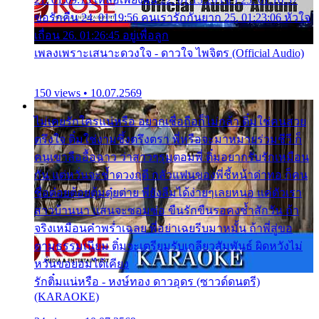
ขอรักคืน 24. 01:19:56 คนเรารักกันยาก 25. 01:23:06 หัวใจ
เถื่อน 26. 01:26:45 อยู่เพื่อลูก
เพลงเพราะเสนาะดวงใจ - ดาวใจ ไพจิตร (Official Audio)
150 views • 10.07.2569
ไม่เคยรักใครแน่หรือ อยากเชื่อถือก็ไม่กล้า ติ๋มใช่คนสวย
ตรึงใจ ติ๋มใช่งามซึ้งตรึงตรา พี่หรือจะมาหมายร่วมชีวี ก็
คนเขาลืออื้อฉาว ว่าสาวๆรุมตอมพี่ ติ๋มอยากรับรักเหมือน
กัน แต่หวั่นจะช้ำดวงฤดี กลัวแฟนของพี่ชี้หน้าด่าทอ ก็คน
ชื่อต๋อยต้อยตุ้มตุ๋ยต่าย พี่ยังลืมได้ง่ายๆเลยหนอ แค่ตัวเรา
สาวบ้านนา แสนจะซอมซ่อ ขืนรักขืนรอคงช้ำสักวัน ถ้า
จริงเหมือนคำพร่ำเฉลย พี่อย่าเฉยรีบมาหมั้น ถ้าพี่สู่ขอ
ตามธรรมเนียม ติ๋มจะเตรียมรับเกลียวสัมพันธ์ ผิดหวังไม่
หวั่นขอยอมได้เคียง
รักติ๋มแน่หรือ - หงษ์ทอง ดาวอุดร (ซาวด์ดนตรี)
(KARAOKE)