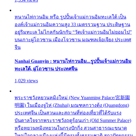
หนานไห่กวนอิม หรือ รูปปั้นเจ้าแม่กวนอิมทะเลใต้ เป็น
องค์เจ้าแม่กวนอิมความสูง 33 เมตรรวมฐาน ประดิษฐาน
อยู่ริมทะเล ไม่ไกลกันนักกับ “วัดเจ้าแม่กวนอิมไม่ยอมไป”
บนเกาะผู่โถวซาน เมืองโจวซาน มณฑลเจ้อเจียง ประเทศ
จีน
Nanhai Guanyin : หนานไห่กวนอิม...รูปปั้นเจ้าแม่กวนอิม
ทะเลใต้, ผู่โถวซาน ประเทศจีน
1,029 views
พระราชวังหยวนหมิงใหม่ (New Yuanming Palace/宮新園
明園) ในเมืองจูไห่ (Zhuhai) มณฑลกวางตุ้ง (Quangdong)
ประเทศจีน เป็นสวนและสถานที่ท่องเที่ยวที่ได้รับแรง
บันดาลใจจากพระราชวังฤดูร้อนเก่า (Old Summer Palace)
หรือหยวนหมิงหยวนในกรุงปักกิ่ง สวนสาธารณะขนาด
ใหญ่ใจกลางเมืองแห่งนี้มีครบทั้งธรรมชาติ สถาปัตยกรรม