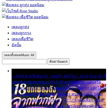
เพลงลูกทุ่ง
เพลงลูกกรุง
เพลงเพื่อชีวิต
อัลบั้ม
เพลงทั้งหมด
Music All
ค้นหา
Search
1. 00:00 สามสิบยังแจ๋ว - ยอดรัก สลักใจ 2. 02:49 รักมาห้าปี
- ศรเพชร ศรสุพรรณ 3. 05:57 รักสาวเสื้อลาย - แสงสุรีย์
รุ่งโรจน์ 4. 09:51 รักสะท้านดินสะเทือน - ยอดรัก สลักใจ 5.
12:23 มอเตอร์ไซค์ทำหล่น - ศรเพชร ศรสุพรรณ 6. 14:49
หิ้วกระเป๋า - แสงสุรีย์ รุ่งโรจน์ 7. 17:57 รักเผื่อเลือก - ยอด
รัก สลักใจ 8. 21:21 น้ำตาไอ้หนุ่ม - ศรเพชร ศรสุพรรณ 9.