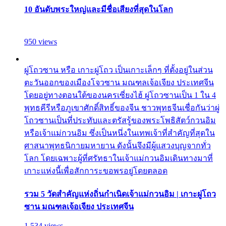
10 อันดับพระใหญ่และมีชื่อเสียงที่สุดในโลก
950 views
ผู่โถวซาน หรือ เกาะผู่โถว เป็นเกาะเล็กๆ ที่ตั้งอยู่ในส่วน
ตะวันออกของเมืองโจวซาน มณฑลเจ้อเจียง ประเทศจีน
โดยอยู่ทางตอนใต้ของนครเซี่ยงไฮ้ ผู่โถวซานเป็น 1 ใน 4
พุทธคีรีหรือภูเขาศักดิ์สิทธิ์ของจีน ชาวพุทธจีนเชื่อกันว่าผู่
โถวซานเป็นที่ประทับและตรัสรู้ของพระโพธิสัตว์กวนอิม
หรือเจ้าแม่กวนอิม ซึ่งเป็นหนึ่งในเทพเจ้าที่สำคัญที่สุดใน
ศาสนาพุทธนิกายมหายาน ดังนั้นจึงมีผู้แสวงบุญจากทั่ว
โลก โดยเฉพาะผู้ที่ศรัทธาในเจ้าแม่กวนอิมเดินทางมาที่
เกาะแห่งนี้เพื่อสักการะขอพรอยู่โดยตลอด
รวม 5 วัดสำคัญแห่งถิ่นกำเนิดเจ้าแม่กวนอิม | เกาะผู่โถว
ซาน มณฑลเจ้อเจียง ประเทศจีน
1,534 views