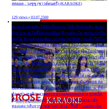
สุดยอด - วงซูซู (ซาวด์ดนตรี) (KARAOKE)
129 views • 03.07.2569
พ่อส่งเงินสามพัน ให้ฉันเรียนราม ได้อีกสักสามพัน ฉันคง
บ๊าย บาย จะไปซื้อกางเกงยีนส์ ลีวายส์มาใส่ เพราะเราเป็น
เด็กใต้ ลีวายส์อย่างเดียว อยากจะโชว์ถึงหิวโซ เด็กใต้ก็ไม่
หวั่น ตกตัวละหลายพัน กัดฟันซื้อมา ให้เด็กเทพเหลียวมอง
และต้องรู้ว่า เด็กใต้ไม่ธรรมดา แต่สุดยอด เดินโยกย้ายเย
ยวน กวนโอ๊ยพอได้ เพราะว่านุ่งลีวายส์ ตัวใหม่ใส่มา เดิน
เข้ามหาลัย จิ๊กโก๊มองหน้า ท่าจะมีปัญหา ไม่พอใจ ได้เป็น
เรื่องแน่นอน แต่ฉันไม่หวั่น เลยแหลงใต้ถามมัน ว่ามัน
พรั่นพรือ มันตอบว่าไม่พรื่อ เปลี่ยนเป็นยิ้มให้ เจอะเด็กใต้
ด้วยกัน ก็เลยรอด สุดยอด สุดยอด สุดยอด มันสุดยอด สุด
ยอด สุดยอด สุดยอด มันสุดยอด แอบหลงรักสาวราม ที่พัก
ห้องเช่า เธอผิวขาวผมยาว ปากแดงแหลงกลาง ถูกสเป็ก
จริงเธอ อยู่ห้องข้างข้าง อยากเข้าไปแหลงกลาง กลัว
ทองแดง กลับจากรามมาเจอ เธอมาซื้อข้าว แต่ก่อนนั้น