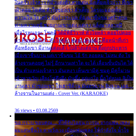
ในครัว เจ้าสาว ก็มัวแต่งตัว สวยเด่น นั่งเคียงเจ้าบ่าว ที่เขา
เฝ้าคอย ใจเต้น หัวใจของเรา ลำเค็ญ ใครจะมองเห็น
ความใน ใจ เศร้า มันร้าวระบม ต้องมาขื่นขม เศร้าตรม
ท่ามความสุขี ช่วยงานเขาแต่ง แต่เรา แล้งมาหลายปี
เมื่อไรหนอจะ โชคดี ได้มีพิธีวิวาห์ หัวใจหล้า คอยไปคอย
มา คือหน้าที่เก่า หัวใจหล้า คอยไปคอยมา คือหน้าที่เก่า
คือหยังเขา มีงานแต่งแล้ว ไปล้างแต่จาน ดั่งถูกประหาร
เมื่อเขาชื่นบาน แต่เราขื่นขม โอ้ รัก ลอยลม ไม่สม ดัง ใจ
ล้างจานคอยคู่ ไม่รู้ อีกนานเท่าใด จะได้ เลื่อนขั้นบันได ได้
เป็น ตำแหน่งเจ้าสาว มันเหงา เห็นเขามีคู่ ซมดู มีคู่ก็ม่วน
เข้าพาขวัญ เสียงโห่ตึงตึง มันซึ้ง อยู่แก่ใจ มื้อใด๋หนอ สิเป็น
งานเฮา มัวซอยเขา ใจเฮาซิด้าน มันทรมาน จับจาน เอย…
ล้างจานในงานแต่ง - Cover Ver. (KARAOKE)
36 views • 03.08.2569
ขอ กราบ ขอบคุณ.... ที่ได้รับไออุ่น การุณ จากแฟน เพลง
ผมแสนชื่นใจ หายวังเวง เมื่อแฟนเพลง ให้กำลังใจ น้ำใจ