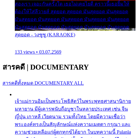
สองเรา เจอะกันครั้งใด เธอไม่เคยไยดี คราวนี้เธอยิ้มให้
ต้องให้ใส่ลีวายส์ สุดยอด สุดยอด มันสุดยอด มันสุดยอด
มันสุดยอด มันสุดยอด มันสุดยอด มันสุดยอด มันสุดยอด
มันสุดยอด มันสุดยอด มันสุดยอด มันสุดยอด มันสุดยอด
สุดยอด - วงซูซู (KARAOKE)
133 views • 03.07.2569
สารคดี
|
DOCUMENTARY
สารคดีทั้งหมด
DOCUMENTARY ALL
เจ้าแม่กวนอิมเป็นพระโพธิสัตว์ในพระพุทธศาสนานิกาย
มหายาน มีผู้เคารพนับถือบูชาในหลายประเทศ เช่น จีน
ญี่ปุ่น เกาหลี เวียดนาม รวมทั้งไทย โดยมีความเชื่อว่า
พระองค์ทรงเป็นสัญลักษณ์แห่งความเมตตา กรุณา และ
ความช่วยเหลือแก่ผู้ตกทุกข์ได้ยาก ในบทความนี้ Palanla