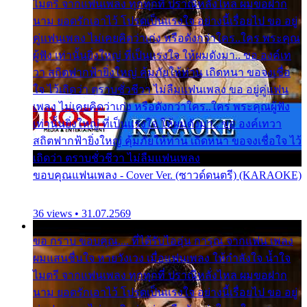
ไมตรี จากแฟนเพลง ทุกทุกที่ ปราณีหลั่งไหล ผมขอฝาก
นาม ยอดรักเอาไว้ โปรดเป็นแรงใจ อย่างนี้เรื่อยไป ขอ อยู่
คู่แฟนเพลง ไม่เคยคิดว่าเก่ง หรือดังกว่าใคร..ใคร พระคุณ
ผู้ฟัง เท่านั้นยิ่งใหญ่ ที่เป็นแรงใจ ให้ผมดังมา.. ขอ องค์เท
วา สถิตฟากฟ้ายิ่งใหญ่ คุ้มภัยให้ท่าน เถิดหนา ขอจงเชื่อ
ใจ ไว้เถิดว่า ตราบชั่วชีวา ไม่ลืมแฟนเพลง ขอ อยู่คู่แฟน
เพลง ไม่เคยคิดว่าเก่ง หรือดังกว่าใคร..ใคร พระคุณผู้ฟัง
เท่านั้นยิ่งใหญ่ ที่เป็นแรงใจ ให้ผมดังมา.. ขอ องค์เทวา
สถิตฟากฟ้ายิ่งใหญ่ คุ้มภัยให้ท่าน เถิดหนา ขอจงเชื่อใจ ไว้
เถิดว่า ตราบชั่วชีวา ไม่ลืมแฟนเพลง
ขอบคุณแฟนเพลง - Cover Ver. (ซาวด์ดนตรี) (KARAOKE)
36 views • 31.07.2569
ขอ กราบ ขอบคุณ.... ที่ได้รับไออุ่น การุณ จากแฟน เพลง
ผมแสนชื่นใจ หายวังเวง เมื่อแฟนเพลง ให้กำลังใจ น้ำใจ
ไมตรี จากแฟนเพลง ทุกทุกที่ ปราณีหลั่งไหล ผมขอฝาก
นาม ยอดรักเอาไว้ โปรดเป็นแรงใจ อย่างนี้เรื่อยไป ขอ อยู่