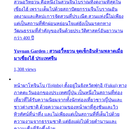
สวนอวี้หยวน คือหนึ่งในสวนจีนโบราณที่งดงามที่สุดใน
เซี่ยงไฮ้ เพราะเต็มไปด้วยสถาปัตยกรรมจีนโบราณอัน
งดงามและศิลปะการจัดสวนที่ประณีต สวนแห่งนี้ไม่เพียง
แต่เป็นสถานที่พักผ่อนหย่อนใจแต่ยังเป็นมรดกทาง
วัฒนธรรมที่สำคัญของจีนด้วยประวัติศาสตร์อันยาวนาน
กว่า 400 ปี
Yuyuan Garden : สวนอวี้หยวน จุดเช็กอินห้ามพลาดเมื่อ
มาเซี่ยงไฮ้ ประเทศจีน
1,308 views
หน้าผาโทจินโบ (Tojinbo) ตั้งอยู่ในจังหวัดฟุกุอิ (Fukui) ทาง
ภาคตะวันออกของประเทศญี่ปุ่น เป็นหนึ่งในสถานที่ท่อง
เที่ยวที่ได้รับความนิยมจากทั้งนักท่องเที่ยวชาวญี่ปุ่นและ
ชาวต่างชาติ ด้วยความงามของหน้าผาที่สูงชันและวิว
ทิวทัศน์ที่น่าทึ่ง และไม่เพียงแต่เป็นสถานที่ที่เต็มไปด้วย
ความงามจากธรรมชาติ แต่ยังแฝงไปด้วยตำนานและ
ความเชื่อที่ลึกซึ้งด้วย