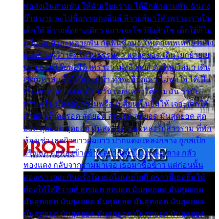
พ่อส่งเงินสามพัน ให้ฉันเรียนราม ได้อีกสักสามพัน ฉันคง
บ๊าย บาย จะไปซื้อกางเกงยีนส์ ลีวายส์มาใส่ เพราะเราเป็น
เด็กใต้ ลีวายส์อย่างเดียว อยากจะโชว์ถึงหิวโซ เด็กใต้ก็ไม่
หวั่น ตกตัวละหลายพัน กัดฟันซื้อมา ให้เด็กเทพเหลียวมอง
และต้องรู้ว่า เด็กใต้ไม่ธรรมดา แต่สุดยอด เดินโยกย้ายเย
ยวน กวนโอ๊ยพอได้ เพราะว่านุ่งลีวายส์ ตัวใหม่ใส่มา เดิน
เข้ามหาลัย จิ๊กโก๊มองหน้า ท่าจะมีปัญหา ไม่พอใจ ได้เป็น
เรื่องแน่นอน แต่ฉันไม่หวั่น เลยแหลงใต้ถามมัน ว่ามัน
พรั่นพรือ มันตอบว่าไม่พรื่อ เปลี่ยนเป็นยิ้มให้ เจอะเด็กใต้
ด้วยกัน ก็เลยรอด สุดยอด สุดยอด สุดยอด มันสุดยอด สุด
ยอด สุดยอด สุดยอด มันสุดยอด แอบหลงรักสาวราม ที่พัก
ห้องเช่า เธอผิวขาวผมยาว ปากแดงแหลงกลาง ถูกสเป็ก
จริงเธอ อยู่ห้องข้างข้าง อยากเข้าไปแหลงกลาง กลัว
ทองแดง กลับจากรามมาเจอ เธอมาซื้อข้าว แต่ก่อนนั้น
สองเรา เจอะกันครั้งใด เธอไม่เคยไยดี คราวนี้เธอยิ้มให้
ต้องให้ใส่ลีวายส์ สุดยอด สุดยอด มันสุดยอด มันสุดยอด
มันสุดยอด มันสุดยอด มันสุดยอด มันสุดยอด มันสุดยอด
มันสุดยอด มันสุดยอด มันสุดยอด มันสุดยอด มันสุดยอด