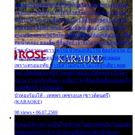
เพราะเป็นโรครักจาง ชีวิตเคว้งคว้าง เมื่อรักห่างร้างไกล
แม่ก็บอก พ่อก็สั่งจะรักใครสักครั้ง อย่าไปหวังความรวย
พลั้งไปใครจะช่วย ซื้อเปลมาไกว ให้ลูกบัวทอง เวรกรรม
ตามสนอง จึงเศร้าหมอง กลีบบัวทองต้องโรย บัวทองไม่
ตระหนัก เพราะไม่รักโคลนตม บัวทองท้องกลม เพราะลืม
ตมน้ำคลอง หลงลิ้น ที่สิ้นสัตย์ เจ้าจึงไม่ระมัด หลงกลิ่นลิ้น
โชย คำหวาน เขาวาดโรย บัวทองกลีบโรย ต้องร้อนรุม บัว
มาบานก่อนตูม ดุจไฟสุมร้อนรุมอุรา บัวทองผ่ายผอม
เพราะตรอมฤทัย ข้าวปลาไม่สนใจ ร้องไห้ลูกเดียว หยุด
โศก เสียเถิดทอง พักความเศร้าหมอง เถิดทองจ๋า ถึงใคร
เขาจะว่า ลูกเจ้าเกิดมา จะชื่อว่าไง พี่ขอเป็นเพื่อนปลอบใจ
จะตั้งชื่อให้ ว่าไอ้บังเอิญ
บัวทองร้องไห้ - เทพพร เพชรอุบล (ซาวด์ดนตรี)
(KARAOKE)
98 views • 06.07.2569
บัวทองโศก เพราะเป็นโรครักรุม ในอกกลัดกลุ้ม โดนแฟน
หนุ่มหลอกเอา เขารวย และรูปหล่อ มาพะเน้าพะนอ