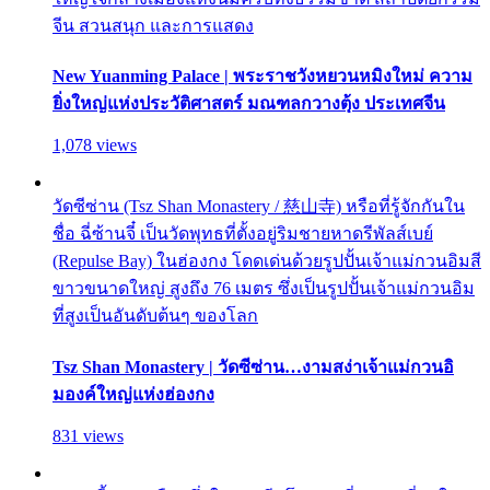
จีน สวนสนุก และการแสดง
New Yuanming Palace | พระราชวังหยวนหมิงใหม่ ความ
ยิ่งใหญ่แห่งประวัติศาสตร์ มณฑลกวางตุ้ง ประเทศจีน
1,078 views
วัดซีซ่าน (Tsz Shan Monastery / 慈山寺) หรือที่รู้จักกันใน
ชื่อ ฉี่ซ้านจี๋ เป็นวัดพุทธที่ตั้งอยู่ริมชายหาดรีพัลส์เบย์
(Repulse Bay) ในฮ่องกง โดดเด่นด้วยรูปปั้นเจ้าแม่กวนอิมสี
ขาวขนาดใหญ่ สูงถึง 76 เมตร ซึ่งเป็นรูปปั้นเจ้าแม่กวนอิม
ที่สูงเป็นอันดับต้นๆ ของโลก
Tsz Shan Monastery | วัดซีซ่าน…งามสง่าเจ้าแม่กวนอิ
มองค์ใหญ่แห่งฮ่องกง
831 views