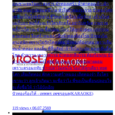
ออเซาะจนใจเบา สงสาร บัวทองเศร้า น้ำตาคลอเบ้า เฝ้า
อาลัย หนุ่มรูปหล่อหนีไกล หัวใจบัวทองระรวย บัวทองโศก
เพราะเป็นโรครักจาง ชีวิตเคว้งคว้าง เมื่อรักห่างร้างไกล
แม่ก็บอก พ่อก็สั่งจะรักใครสักครั้ง อย่าไปหวังความรวย
พลั้งไปใครจะช่วย ซื้อเปลมาไกว ให้ลูกบัวทอง เวรกรรม
ตามสนอง จึงเศร้าหมอง กลีบบัวทองต้องโรย บัวทองไม่
ตระหนัก เพราะไม่รักโคลนตม บัวทองท้องกลม เพราะลืม
ตมน้ำคลอง หลงลิ้น ที่สิ้นสัตย์ เจ้าจึงไม่ระมัด หลงกลิ่นลิ้น
โชย คำหวาน เขาวาดโรย บัวทองกลีบโรย ต้องร้อนรุม บัว
มาบานก่อนตูม ดุจไฟสุมร้อนรุมอุรา บัวทองผ่ายผอม
เพราะตรอมฤทัย ข้าวปลาไม่สนใจ ร้องไห้ลูกเดียว หยุด
โศก เสียเถิดทอง พักความเศร้าหมอง เถิดทองจ๋า ถึงใคร
เขาจะว่า ลูกเจ้าเกิดมา จะชื่อว่าไง พี่ขอเป็นเพื่อนปลอบใจ
จะตั้งชื่อให้ ว่าไอ้บังเอิญ
บัวทองร้องไห้ - เทพพร เพชรอุบล(KARAOKE)
119 views • 06.07.2569