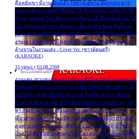
คือหยังเขา มีงานแต่งแล้ว ไปล้างแต่จาน ดั่งถูกประหาร
เมื่อเขาชื่นบาน แต่เราขื่นขม โอ้ รัก ลอยลม ไม่สม ดัง ใจ
ล้างจานคอยคู่ ไม่รู้ อีกนานเท่าใด จะได้ เลื่อนขั้นบันได ได้
เป็น ตำแหน่งเจ้าสาว มันเหงา เห็นเขามีคู่ ซมดู มีคู่ก็ม่วน
เข้าพาขวัญ เสียงโห่ตึงตึง มันซึ้ง อยู่แก่ใจ มื้อใด๋หนอ สิเป็น
งานเฮา มัวซอยเขา ใจเฮาซิด้าน มันทรมาน จับจาน เอย…
ล้างจานในงานแต่ง - Cover Ver. (ซาวด์ดนตรี)
(KARAOKE)
33 views • 03.08.2569
งานแต่ง เขาแซง แย่งเอาไปก่อน หัวใจอาวรณ์ มาซ่อน อยู่
ในห้องครัว ข้างนอกเจ้าสาว ส่งยิ้ม ให้คนไปทั่ว แต่เรา เฝ้า
อยู่ในครัว ทำตัวเป็นเด็ก ล้างจาน ในเมื่อ เจ้าสาว คือคน
บ้านใกล้ พึ่งพาอาศัย จำใจ ต้องไปช่วยงาน พอถึงเวลา เขา
พา กันเข้าพาขวัญ เพื่อนฝูง เฮฮาดังลั่น แต่เราล้างจาน
เดียวดาย เป็นคนพ่าย บ่มีความหมาย เคียงใจเจ้าบ่าว เป็น
คนพ่าย บ่มีความหมาย เคียงใจเจ้าบ่าว เพื่อนเจ้าสาว ยัง
เป็นบ่ได้ คือคนพ่าย ฮักคน ไม่มีใครสน เขาไม่เห็นคน ที่อยู่