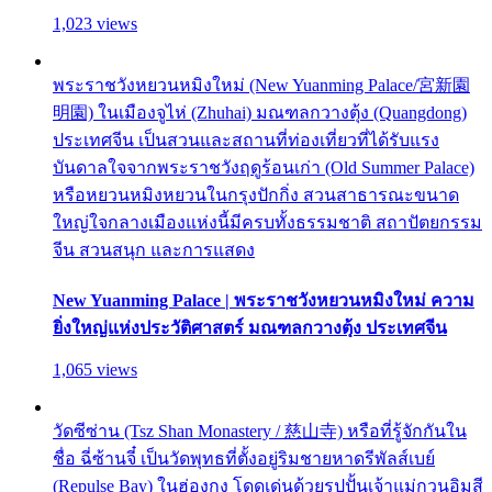
1,023 views
พระราชวังหยวนหมิงใหม่ (New Yuanming Palace/宮新園
明園) ในเมืองจูไห่ (Zhuhai) มณฑลกวางตุ้ง (Quangdong)
ประเทศจีน เป็นสวนและสถานที่ท่องเที่ยวที่ได้รับแรง
บันดาลใจจากพระราชวังฤดูร้อนเก่า (Old Summer Palace)
หรือหยวนหมิงหยวนในกรุงปักกิ่ง สวนสาธารณะขนาด
ใหญ่ใจกลางเมืองแห่งนี้มีครบทั้งธรรมชาติ สถาปัตยกรรม
จีน สวนสนุก และการแสดง
New Yuanming Palace | พระราชวังหยวนหมิงใหม่ ความ
ยิ่งใหญ่แห่งประวัติศาสตร์ มณฑลกวางตุ้ง ประเทศจีน
1,065 views
วัดซีซ่าน (Tsz Shan Monastery / 慈山寺) หรือที่รู้จักกันใน
ชื่อ ฉี่ซ้านจี๋ เป็นวัดพุทธที่ตั้งอยู่ริมชายหาดรีพัลส์เบย์
(Repulse Bay) ในฮ่องกง โดดเด่นด้วยรูปปั้นเจ้าแม่กวนอิมสี