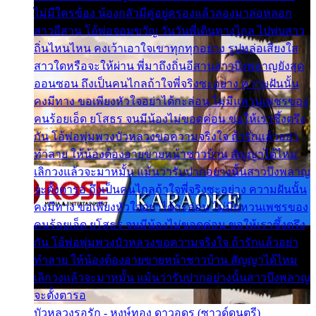
ไม่มีใครข้อง น้องกลัวมีคู่อยู่ครองแล้วลองมาล่อหลอก
สาวอีสาน โอ้พ่อจอมขวัญ วันวันพี่เดินทางไกล ไปพบสาว
ถิ่นไหนไหน คงเว้าเอาใจเขาทุกทุกอย่าง รูปหล่อเสียงใส
สาวใดหรือจะให้ผ่าน พี่มาถึงถิ่นอีสานสาวบึงพลาญยังสุด
ออนซอน ถึงเป็นคนไกลถ้าใจพี่จริงซะอย่าง ความฝันนั้น
คงมีทาง ขอเพียงหัวใจอย่าได้กะล่อน ไม่มีแหวนเพชรของ
คนร้อยเอ็ด ยโสธร จนมีน้องไม่ขอดค่อน ขอให้เราซึ้งตรึง
กัน โอ้พ่อพุ่มพวงบัวหลวงขอความจริงใจ ถ้ารักแล้วอย่า
ทำลาย ให้น้องต้องอายขายหน้าชาวบ้าน สัญญาได้ไหม
เลิกวงแล้วจะมาหมั้น แม้นว่ารับปากอย่างนั้นสาวบึงพลาญ
จะตั้งตารอ ถึงเป็นคนไกลถ้าใจพี่จริงซะอย่าง ความฝันนั้น
คงมีทาง ขอเพียงหัวใจอย่าได้กะล่อน ไม่มีแหวนเพชรของ
คนร้อยเอ็ด ยโสธร จนมีน้องไม่ขอดค่อน ขอให้เราซึ้งตรึง
กัน โอ้พ่อพุ่มพวงบัวหลวงขอความจริงใจ ถ้ารักแล้วอย่า
ทำลาย ให้น้องต้องอายขายหน้าชาวบ้าน สัญญาได้ไหม
เลิกวงแล้วจะมาหมั้น แม้นว่ารับปากอย่างนั้นสาวบึงพลาญ
จะตั้งตารอ
บัวหลวงรอรัก - หงษ์ทอง ดาวอุดร (ซาวด์ดนตรี)