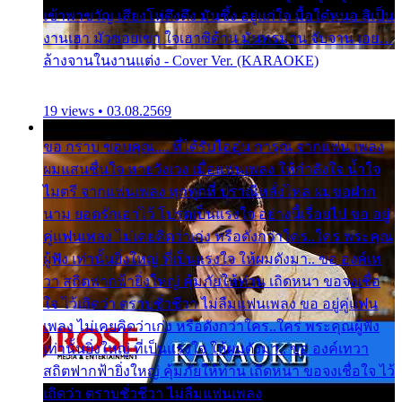
เข้าพาขวัญ เสียงโห่ตึงตึง มันซึ้ง อยู่แก่ใจ มื้อใด๋หนอ สิเป็น
งานเฮา มัวซอยเขา ใจเฮาซิด้าน มันทรมาน จับจาน เอย…
ล้างจานในงานแต่ง - Cover Ver. (KARAOKE)
19 views • 03.08.2569
ขอ กราบ ขอบคุณ.... ที่ได้รับไออุ่น การุณ จากแฟน เพลง
ผมแสนชื่นใจ หายวังเวง เมื่อแฟนเพลง ให้กำลังใจ น้ำใจ
ไมตรี จากแฟนเพลง ทุกทุกที่ ปราณีหลั่งไหล ผมขอฝาก
นาม ยอดรักเอาไว้ โปรดเป็นแรงใจ อย่างนี้เรื่อยไป ขอ อยู่
คู่แฟนเพลง ไม่เคยคิดว่าเก่ง หรือดังกว่าใคร..ใคร พระคุณ
ผู้ฟัง เท่านั้นยิ่งใหญ่ ที่เป็นแรงใจ ให้ผมดังมา.. ขอ องค์เท
วา สถิตฟากฟ้ายิ่งใหญ่ คุ้มภัยให้ท่าน เถิดหนา ขอจงเชื่อ
ใจ ไว้เถิดว่า ตราบชั่วชีวา ไม่ลืมแฟนเพลง ขอ อยู่คู่แฟน
เพลง ไม่เคยคิดว่าเก่ง หรือดังกว่าใคร..ใคร พระคุณผู้ฟัง
เท่านั้นยิ่งใหญ่ ที่เป็นแรงใจ ให้ผมดังมา.. ขอ องค์เทวา
สถิตฟากฟ้ายิ่งใหญ่ คุ้มภัยให้ท่าน เถิดหนา ขอจงเชื่อใจ ไว้
เถิดว่า ตราบชั่วชีวา ไม่ลืมแฟนเพลง