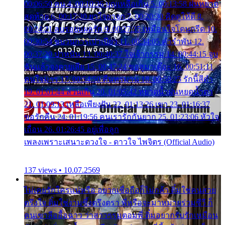
00:06:50 คน 4. 00:10:36 บุญเหลือเกิน 5. 00:13:58 ฝนหยาด
สุดท้าย 6. 00:17:30 ยาใจยาจก 7. 00:20:30 คิดดูให้ดี 8.
00:24:21 ลบรอยแผลรัก 9. 00:27:35 เหมือนใจโดนกรีด 10.
00:30:54 ขบวนการเปาเปียว 11. 00:34:05 คำรำพัน 12.
00:37:20 ปาหนัน 13. 00:40:37 ใจเจ้ากรรม 14. 00:44:15 จูบ
ฉันแล้วจงตายเสีย 15. 00:47:24 ขอสูมาเต๊อะ 16. 00:51:11
คนใจมาร 17. 00:54:50 คืนทรมาน 18. 00:58:25 รักนี้สีดำ
19. 01:01:44 ส่วนเกิน 20. 01:05:42 หยาดน้ำฝนหยดน้ำตา
21. 01:09:13 เหลือเพียงฝัน 22. 01:13:26 เขา 23. 01:16:37
ขอรักคืน 24. 01:19:56 คนเรารักกันยาก 25. 01:23:06 หัวใจ
เถื่อน 26. 01:26:45 อยู่เพื่อลูก
เพลงเพราะเสนาะดวงใจ - ดาวใจ ไพจิตร (Official Audio)
137 views • 10.07.2569
ไม่เคยรักใครแน่หรือ อยากเชื่อถือก็ไม่กล้า ติ๋มใช่คนสวย
ตรึงใจ ติ๋มใช่งามซึ้งตรึงตรา พี่หรือจะมาหมายร่วมชีวี ก็
คนเขาลืออื้อฉาว ว่าสาวๆรุมตอมพี่ ติ๋มอยากรับรักเหมือน