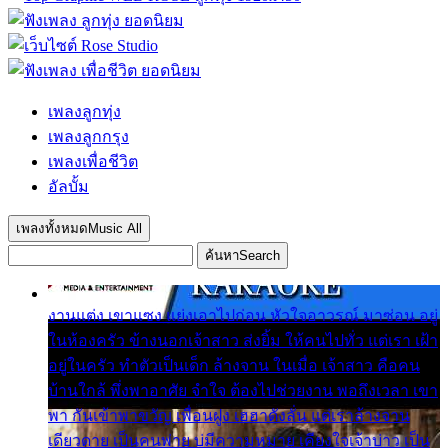
เพลงลูกทุ่ง
เพลงลูกกรุง
เพลงเพื่อชีวิต
อัลบั้ม
เพลงทั้งหมด
Music All
ค้นหา
Search
งานแต่ง เขาแซง แย่งเอาไปก่อน หัวใจอาวรณ์ มาซ่อน อยู่
ในห้องครัว ข้างนอกเจ้าสาว ส่งยิ้ม ให้คนไปทั่ว แต่เรา เฝ้า
อยู่ในครัว ทำตัวเป็นเด็ก ล้างจาน ในเมื่อ เจ้าสาว คือคน
บ้านใกล้ พึ่งพาอาศัย จำใจ ต้องไปช่วยงาน พอถึงเวลา เขา
พา กันเข้าพาขวัญ เพื่อนฝูง เฮฮาดังลั่น แต่เราล้างจาน
เดียวดาย เป็นคนพ่าย บ่มีความหมาย เคียงใจเจ้าบ่าว เป็น