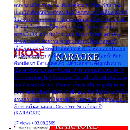
คนพ่าย บ่มีความหมาย เคียงใจเจ้าบ่าว เพื่อนเจ้าสาว ยัง
เป็นบ่ได้ คือคนพ่าย ฮักคน ไม่มีใครสน เขาไม่เห็นคน ที่อยู่
ในครัว เจ้าสาว ก็มัวแต่งตัว สวยเด่น นั่งเคียงเจ้าบ่าว ที่เขา
เฝ้าคอย ใจเต้น หัวใจของเรา ลำเค็ญ ใครจะมองเห็น
ความใน ใจ เศร้า มันร้าวระบม ต้องมาขื่นขม เศร้าตรม
ท่ามความสุขี ช่วยงานเขาแต่ง แต่เรา แล้งมาหลายปี
เมื่อไรหนอจะ โชคดี ได้มีพิธีวิวาห์ หัวใจหล้า คอยไปคอย
มา คือหน้าที่เก่า หัวใจหล้า คอยไปคอยมา คือหน้าที่เก่า
คือหยังเขา มีงานแต่งแล้ว ไปล้างแต่จาน ดั่งถูกประหาร
เมื่อเขาชื่นบาน แต่เราขื่นขม โอ้ รัก ลอยลม ไม่สม ดัง ใจ
ล้างจานคอยคู่ ไม่รู้ อีกนานเท่าใด จะได้ เลื่อนขั้นบันได ได้
เป็น ตำแหน่งเจ้าสาว มันเหงา เห็นเขามีคู่ ซมดู มีคู่ก็ม่วน
เข้าพาขวัญ เสียงโห่ตึงตึง มันซึ้ง อยู่แก่ใจ มื้อใด๋หนอ สิเป็น
งานเฮา มัวซอยเขา ใจเฮาซิด้าน มันทรมาน จับจาน เอย…
ล้างจานในงานแต่ง - Cover Ver. (ซาวด์ดนตรี)
(KARAOKE)
17 views • 03.08.2569