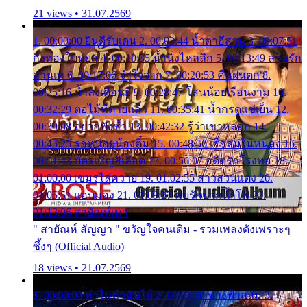
21 views • 31.07.2569
1. 00:00:00 ยินดีรับเดน 2. 00:03:44 น้ำตาอีสาน 3. 00:07:51
กิ่งทองใบหยก 4. 00:10:35 น้ำนิ่งไหลลึก 5. 00:13:49 ลานรัก
ลานเท 6. 00:17:06 จำใจจาก 7. 00:20:53 คืนฝนตก 8.
00:25:16 น้ำลงเดือนยี่ 9. 00:28:47 โสนน้อยเรือนงาม 10.
00:32:29 ตอไม้ที่ตายแล้ว 11. 00:35:41 น้ำกรดแช่เย็น 12.
00:39:08 อยากฟังซ้ำ 13. 00:42:32 รู้ว่าเขาหลอก 14.
00:45:25 รอหน่อยน้องติ๋ม 15. 00:48:56 เรือล่มในหนอง 16.
00:51:43 บัตรเชิญสีเลือด 17. 00:56:07 อดีตรักโรงทอ 18.
01:00:00 เขมรไล่ควาย 19. 01:02:55 สาวสวนแตง 20.
01:05:51 แอบมอง 21. 01:09:27 พบรักปากน้ำโพ 22.
01:13:06 สายัณห์เมา
" สายัณห์ สัญญา " ขวัญใจคนเดิม - รวมเพลงดังเพราะๆ
ซึ้งๆ (Official Audio)
18 views • 21.07.2569
1. 00:00:00 ทำไมทำฉันได้ 2. 00:03:20 นางฟ้าสลัม 3.