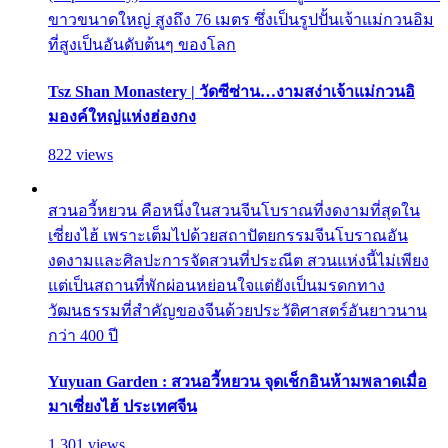
ขาวขนาดใหญ่ สูงถึง 76 เมตร ซึ่งเป็นรูปปั้นเจ้าแม่กวนอิม
ที่สูงเป็นอันดับต้นๆ ของโลก
Tsz Shan Monastery | วัดซีซ่าน…งามสง่าเจ้าแม่กวนอิ
มองค์ใหญ่แห่งฮ่องกง
822 views
สวนอวี้หยวน คือหนึ่งในสวนจีนโบราณที่งดงามที่สุดใน
เซี่ยงไฮ้ เพราะเต็มไปด้วยสถาปัตยกรรมจีนโบราณอัน
งดงามและศิลปะการจัดสวนที่ประณีต สวนแห่งนี้ไม่เพียง
แต่เป็นสถานที่พักผ่อนหย่อนใจแต่ยังเป็นมรดกทาง
วัฒนธรรมที่สำคัญของจีนด้วยประวัติศาสตร์อันยาวนาน
กว่า 400 ปี
Yuyuan Garden : สวนอวี้หยวน จุดเช็กอินห้ามพลาดเมื่อ
มาเซี่ยงไฮ้ ประเทศจีน
1,301 views