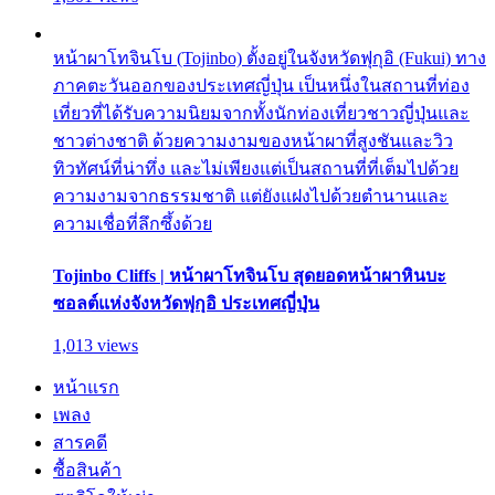
หน้าผาโทจินโบ (Tojinbo) ตั้งอยู่ในจังหวัดฟุกุอิ (Fukui) ทาง
ภาคตะวันออกของประเทศญี่ปุ่น เป็นหนึ่งในสถานที่ท่อง
เที่ยวที่ได้รับความนิยมจากทั้งนักท่องเที่ยวชาวญี่ปุ่นและ
ชาวต่างชาติ ด้วยความงามของหน้าผาที่สูงชันและวิว
ทิวทัศน์ที่น่าทึ่ง และไม่เพียงแต่เป็นสถานที่ที่เต็มไปด้วย
ความงามจากธรรมชาติ แต่ยังแฝงไปด้วยตำนานและ
ความเชื่อที่ลึกซึ้งด้วย
Tojinbo Cliffs | หน้าผาโทจินโบ สุดยอดหน้าผาหินบะ
ซอลต์แห่งจังหวัดฟุกุอิ ประเทศญี่ปุ่น
1,013 views
หน้าแรก
เพลง
สารคดี
ซื้อสินค้า