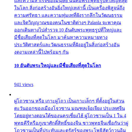
และความสำเร็จของมนุษย์ นั่นคือพระพุทธรูปที่ใหญ่ที่สุด
ในโลก สิ่งก่อสร้างอันยิ่งใหญ่เหล่านี้ เป็นเครื่องพิสูจน์ถึง
ความศรัทธา และความทุ่มเทที่ฝังรากลึกในวัฒนธรรม
และจิตวิญญาณของคนในชาติต่างๆ Palanla จะพาคุณ
ออกเดินทางไปสำรวจ 10 อันดับพระพุทธรูปที่ใหญ่และ
มีชื่อเสียงที่สุดในโลก มาค้นหาความหมายทาง
ประวัติศาสตร์และวัฒนธรรมที่ฝังอยู่ในสิ่งก่อสร้างอัน
งดงามเหล่านี้ไปพร้อมๆ กัน
10 อันดับพระใหญ่และมีชื่อเสียงที่สุดในโลก
941 views
ผู่โถวซาน หรือ เกาะผู่โถว เป็นเกาะเล็กๆ ที่ตั้งอยู่ในส่วน
ตะวันออกของเมืองโจวซาน มณฑลเจ้อเจียง ประเทศจีน
โดยอยู่ทางตอนใต้ของนครเซี่ยงไฮ้ ผู่โถวซานเป็น 1 ใน 4
พุทธคีรีหรือภูเขาศักดิ์สิทธิ์ของจีน ชาวพุทธจีนเชื่อกันว่าผู่
โถวซานเป็นที่ประทับและตรัสรู้ของพระโพธิสัตว์กวนอิม