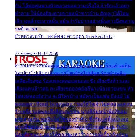
กัน โอ้พ่อพุ่มพวงบัวหลวงขอความจริงใจ ถ้ารักแล้วอย่า
ทำลาย ให้น้องต้องอายขายหน้าชาวบ้าน สัญญาได้ไหม
เลิกวงแล้วจะมาหมั้น แม้นว่ารับปากอย่างนั้นสาวบึงพลาญ
จะตั้งตารอ
บัวหลวงรอรัก - หงษ์ทอง ดาวอุดร (KARAOKE)
77 views • 03.07.2569
สายลมกะโชยพัดต้อง อีสาวหงษ์ทองออกมาร้องลำเพลิน
โยกย้ายไปเสินๆเอ้าละวาโยกย้ายไปเสินๆ ร้องลำเพลิน
เคลียเสียงซอ ร้องเพลงคลอแคนและซึง เสียงซึงห้าวและ
เสียงแคนจ้าวต่อ ละเสียงซอออดอ้ออีนางน้องอวยแขน หัว
ใจหงษ์ทองยังว่าง จะมีใครบ้าง สมัครเป็นแฟน ถึงแม้ ไม่
หล่อเหลา ถึงแม้ ไม่หล่อเหลา ขอให้ใจเจ้าไม่คลอนแคลน
รักเหนียวแน่นละถึงสิจนกะบ่จน นางสิก้มหน้าพ้อสิยอม
ยากฮ่วมกัน จนเงินไม่ใช่ของสำคัญ ซึ้งกันแค่นั้นเป็นพอ
หากพี่ชอบแล้วหนอ ติดต่อหงษ์ทองนี้ไปกอดนอน รับรัก
น้องสักหน่อย อย่าให้คอยละเหว่ว้าอาวรณ์เกี้ยวกันก่อน