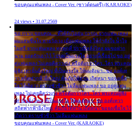
ขอบคุณแฟนเพลง - Cover Ver. (ซาวด์ดนตรี) (KARAOKE)
24 views • 31.07.2569
ขอ กราบ ขอบคุณ.... ที่ได้รับไออุ่น การุณ จากแฟน เพลง
ผมแสนชื่นใจ หายวังเวง เมื่อแฟนเพลง ให้กำลังใจ น้ำใจ
ไมตรี จากแฟนเพลง ทุกทุกที่ ปราณีหลั่งไหล ผมขอฝาก
นาม ยอดรักเอาไว้ โปรดเป็นแรงใจ อย่างนี้เรื่อยไป ขอ อยู่
คู่แฟนเพลง ไม่เคยคิดว่าเก่ง หรือดังกว่าใคร..ใคร พระคุณ
ผู้ฟัง เท่านั้นยิ่งใหญ่ ที่เป็นแรงใจ ให้ผมดังมา.. ขอ องค์เท
วา สถิตฟากฟ้ายิ่งใหญ่ คุ้มภัยให้ท่าน เถิดหนา ขอจงเชื่อ
ใจ ไว้เถิดว่า ตราบชั่วชีวา ไม่ลืมแฟนเพลง ขอ อยู่คู่แฟน
เพลง ไม่เคยคิดว่าเก่ง หรือดังกว่าใคร..ใคร พระคุณผู้ฟัง
เท่านั้นยิ่งใหญ่ ที่เป็นแรงใจ ให้ผมดังมา.. ขอ องค์เทวา
สถิตฟากฟ้ายิ่งใหญ่ คุ้มภัยให้ท่าน เถิดหนา ขอจงเชื่อใจ ไว้
เถิดว่า ตราบชั่วชีวา ไม่ลืมแฟนเพลง
ขอบคุณแฟนเพลง - Cover Ver. (KARAOKE)