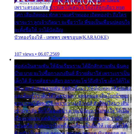
เพราะตรอมฤทัย ข้าวปลาไม่สนใจ ร้องไห้ลูกเดียว หยุด
โศก เสียเถิดทอง พักความเศร้าหมอง เถิดทองจ๋า ถึงใคร
เขาจะว่า ลูกเจ้าเกิดมา จะชื่อว่าไง พี่ขอเป็นเพื่อนปลอบใจ
จะตั้งชื่อให้ ว่าไอ้บังเอิญ
บัวทองร้องไห้ - เทพพร เพชรอุบล(KARAOKE)
107 views • 06.07.2569
พ่อส่งเงินสามพัน ให้ฉันเรียนราม ได้อีกสักสามพัน ฉันคง
บ๊าย บาย จะไปซื้อกางเกงยีนส์ ลีวายส์มาใส่ เพราะเราเป็น
เด็กใต้ ลีวายส์อย่างเดียว อยากจะโชว์ถึงหิวโซ เด็กใต้ก็ไม่
หวั่น ตกตัวละหลายพัน กัดฟันซื้อมา ให้เด็กเทพเหลียวมอง
และต้องรู้ว่า เด็กใต้ไม่ธรรมดา แต่สุดยอด เดินโยกย้ายเย
ยวน กวนโอ๊ยพอได้ เพราะว่านุ่งลีวายส์ ตัวใหม่ใส่มา เดิน
เข้ามหาลัย จิ๊กโก๊มองหน้า ท่าจะมีปัญหา ไม่พอใจ ได้เป็น
เรื่องแน่นอน แต่ฉันไม่หวั่น เลยแหลงใต้ถามมัน ว่ามัน
พรั่นพรือ มันตอบว่าไม่พรื่อ เปลี่ยนเป็นยิ้มให้ เจอะเด็กใต้
ด้วยกัน ก็เลยรอด สุดยอด สุดยอด สุดยอด มันสุดยอด สุด