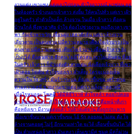
งานแต่ง เขาแซง แย่งเอาไปก่อน หัวใจอาวรณ์ มาซ่อน อยู่
ในห้องครัว ข้างนอกเจ้าสาว ส่งยิ้ม ให้คนไปทั่ว แต่เรา เฝ้า
อยู่ในครัว ทำตัวเป็นเด็ก ล้างจาน ในเมื่อ เจ้าสาว คือคน
บ้านใกล้ พึ่งพาอาศัย จำใจ ต้องไปช่วยงาน พอถึงเวลา เขา
พา กันเข้าพาขวัญ เพื่อนฝูง เฮฮาดังลั่น แต่เราล้างจาน
เดียวดาย เป็นคนพ่าย บ่มีความหมาย เคียงใจเจ้าบ่าว เป็น
คนพ่าย บ่มีความหมาย เคียงใจเจ้าบ่าว เพื่อนเจ้าสาว ยัง
เป็นบ่ได้ คือคนพ่าย ฮักคน ไม่มีใครสน เขาไม่เห็นคน ที่อยู่
ในครัว เจ้าสาว ก็มัวแต่งตัว สวยเด่น นั่งเคียงเจ้าบ่าว ที่เขา
เฝ้าคอย ใจเต้น หัวใจของเรา ลำเค็ญ ใครจะมองเห็น
ความใน ใจ เศร้า มันร้าวระบม ต้องมาขื่นขม เศร้าตรม
ท่ามความสุขี ช่วยงานเขาแต่ง แต่เรา แล้งมาหลายปี
เมื่อไรหนอจะ โชคดี ได้มีพิธีวิวาห์ หัวใจหล้า คอยไปคอย
มา คือหน้าที่เก่า หัวใจหล้า คอยไปคอยมา คือหน้าที่เก่า
คือหยังเขา มีงานแต่งแล้ว ไปล้างแต่จาน ดั่งถูกประหาร
เมื่อเขาชื่นบาน แต่เราขื่นขม โอ้ รัก ลอยลม ไม่สม ดัง ใจ
ล้างจานคอยคู่ ไม่รู้ อีกนานเท่าใด จะได้ เลื่อนขั้นบันได ได้
เป็น ตำแหน่งเจ้าสาว มันเหงา เห็นเขามีคู่ ซมดู มีคู่ก็ม่วน