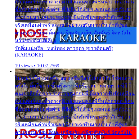
กัน แต่หวั่นจะช้ำดวงฤดี กลัวแฟนของพี่ชี้หน้าด่าทอ ก็คน
ชื่อต๋อยต้อยตุ้มตุ๋ยต่าย พี่ยังลืมได้ง่ายๆเลยหนอ แค่ตัวเรา
สาวบ้านนา แสนจะซอมซ่อ ขืนรักขืนรอคงช้ำสักวัน ถ้า
จริงเหมือนคำพร่ำเฉลย พี่อย่าเฉยรีบมาหมั้น ถ้าพี่สู่ขอ
ตามธรรมเนียม ติ๋มจะเตรียมรับเกลียวสัมพันธ์ ผิดหวังไม่
หวั่นขอยอมได้เคียง
รักติ๋มแน่หรือ - หงษ์ทอง ดาวอุดร (ซาวด์ดนตรี)
(KARAOKE)
19 views • 10.07.2569
ไม่เคยรักใครแน่หรือ อยากเชื่อถือก็ไม่กล้า ติ๋มใช่คนสวย
ตรึงใจ ติ๋มใช่งามซึ้งตรึงตรา พี่หรือจะมาหมายร่วมชีวี ก็
คนเขาลืออื้อฉาว ว่าสาวๆรุมตอมพี่ ติ๋มอยากรับรักเหมือน
กัน แต่หวั่นจะช้ำดวงฤดี กลัวแฟนของพี่ชี้หน้าด่าทอ ก็คน
ชื่อต๋อยต้อยตุ้มตุ๋ยต่าย พี่ยังลืมได้ง่ายๆเลยหนอ แค่ตัวเรา
สาวบ้านนา แสนจะซอมซ่อ ขืนรักขืนรอคงช้ำสักวัน ถ้า
จริงเหมือนคำพร่ำเฉลย พี่อย่าเฉยรีบมาหมั้น ถ้าพี่สู่ขอ
ตามธรรมเนียม ติ๋มจะเตรียมรับเกลียวสัมพันธ์ ผิดหวังไม่