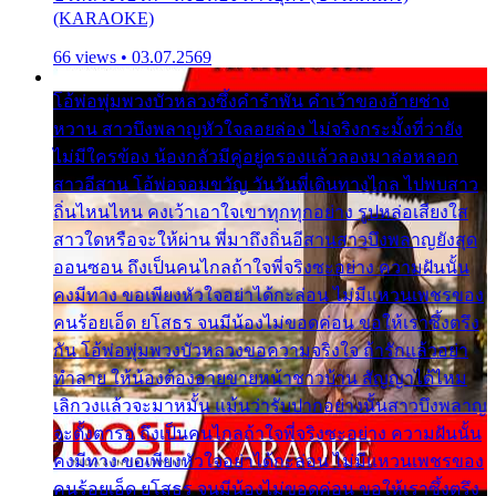
(KARAOKE)
66 views • 03.07.2569
โอ้พ่อพุ่มพวงบัวหลวงซึ้งคำรำพัน คำเว้าของอ้ายช่าง
หวาน สาวบึงพลาญหัวใจลอยล่อง ไม่จริงกระมั้งที่ว่ายัง
ไม่มีใครข้อง น้องกลัวมีคู่อยู่ครองแล้วลองมาล่อหลอก
สาวอีสาน โอ้พ่อจอมขวัญ วันวันพี่เดินทางไกล ไปพบสาว
ถิ่นไหนไหน คงเว้าเอาใจเขาทุกทุกอย่าง รูปหล่อเสียงใส
สาวใดหรือจะให้ผ่าน พี่มาถึงถิ่นอีสานสาวบึงพลาญยังสุด
ออนซอน ถึงเป็นคนไกลถ้าใจพี่จริงซะอย่าง ความฝันนั้น
คงมีทาง ขอเพียงหัวใจอย่าได้กะล่อน ไม่มีแหวนเพชรของ
คนร้อยเอ็ด ยโสธร จนมีน้องไม่ขอดค่อน ขอให้เราซึ้งตรึง
กัน โอ้พ่อพุ่มพวงบัวหลวงขอความจริงใจ ถ้ารักแล้วอย่า
ทำลาย ให้น้องต้องอายขายหน้าชาวบ้าน สัญญาได้ไหม
เลิกวงแล้วจะมาหมั้น แม้นว่ารับปากอย่างนั้นสาวบึงพลาญ
จะตั้งตารอ ถึงเป็นคนไกลถ้าใจพี่จริงซะอย่าง ความฝันนั้น
คงมีทาง ขอเพียงหัวใจอย่าได้กะล่อน ไม่มีแหวนเพชรของ
คนร้อยเอ็ด ยโสธร จนมีน้องไม่ขอดค่อน ขอให้เราซึ้งตรึง