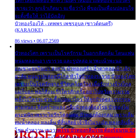
โศก เสียเถิดทอง พักความเศร้าหมอง เถิดทองจ๋า ถึงใคร
เขาจะว่า ลูกเจ้าเกิดมา จะชื่อว่าไง พี่ขอเป็นเพื่อนปลอบใจ
จะตั้งชื่อให้ ว่าไอ้บังเอิญ
บัวทองร้องไห้ - เทพพร เพชรอุบล (ซาวด์ดนตรี)
(KARAOKE)
86 views • 06.07.2569
บัวทองโศก เพราะเป็นโรครักรุม ในอกกลัดกลุ้ม โดนแฟน
หนุ่มหลอกเอา เขารวย และรูปหล่อ มาพะเน้าพะนอ
ออเซาะจนใจเบา สงสาร บัวทองเศร้า น้ำตาคลอเบ้า เฝ้า
อาลัย หนุ่มรูปหล่อหนีไกล หัวใจบัวทองระรวย บัวทองโศก
เพราะเป็นโรครักจาง ชีวิตเคว้งคว้าง เมื่อรักห่างร้างไกล
แม่ก็บอก พ่อก็สั่งจะรักใครสักครั้ง อย่าไปหวังความรวย
พลั้งไปใครจะช่วย ซื้อเปลมาไกว ให้ลูกบัวทอง เวรกรรม
ตามสนอง จึงเศร้าหมอง กลีบบัวทองต้องโรย บัวทองไม่
ตระหนัก เพราะไม่รักโคลนตม บัวทองท้องกลม เพราะลืม
ตมน้ำคลอง หลงลิ้น ที่สิ้นสัตย์ เจ้าจึงไม่ระมัด หลงกลิ่นลิ้น
โชย คำหวาน เขาวาดโรย บัวทองกลีบโรย ต้องร้อนรุม บัว
มาบานก่อนตูม ดุจไฟสุมร้อนรุมอุรา บัวทองผ่ายผอม