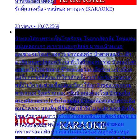
หวั่นขอยอมได้เคียง
รักติ๋มแน่หรือ - หงษ์ทอง ดาวอุดร (KARAOKE)
23 views • 10.07.2569
บัวทองโศก เพราะเป็นโรครักรุม ในอกกลัดกลุ้ม โดนแฟน
หนุ่มหลอกเอา เขารวย และรูปหล่อ มาพะเน้าพะนอ
ออเซาะจนใจเบา สงสาร บัวทองเศร้า น้ำตาคลอเบ้า เฝ้า
อาลัย หนุ่มรูปหล่อหนีไกล หัวใจบัวทองระรวย บัวทองโศก
เพราะเป็นโรครักจาง ชีวิตเคว้งคว้าง เมื่อรักห่างร้างไกล
แม่ก็บอก พ่อก็สั่งจะรักใครสักครั้ง อย่าไปหวังความรวย
พลั้งไปใครจะช่วย ซื้อเปลมาไกว ให้ลูกบัวทอง เวรกรรม
ตามสนอง จึงเศร้าหมอง กลีบบัวทองต้องโรย บัวทองไม่
ตระหนัก เพราะไม่รักโคลนตม บัวทองท้องกลม เพราะลืม
ตมน้ำคลอง หลงลิ้น ที่สิ้นสัตย์ เจ้าจึงไม่ระมัด หลงกลิ่นลิ้น
โชย คำหวาน เขาวาดโรย บัวทองกลีบโรย ต้องร้อนรุม บัว
มาบานก่อนตูม ดุจไฟสุมร้อนรุมอุรา บัวทองผ่ายผอม
เพราะตรอมฤทัย ข้าวปลาไม่สนใจ ร้องไห้ลูกเดียว หยุด