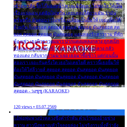
เข้ามหาลัย จิ๊กโก๊มองหน้า ท่าจะมีปัญหา ไม่พอใจ ได้เป็น
เรื่องแน่นอน แต่ฉันไม่หวั่น เลยแหลงใต้ถามมัน ว่ามัน
พรั่นพรือ มันตอบว่าไม่พรื่อ เปลี่ยนเป็นยิ้มให้ เจอะเด็กใต้
ด้วยกัน ก็เลยรอด สุดยอด สุดยอด สุดยอด มันสุดยอด สุด
ยอด สุดยอด สุดยอด มันสุดยอด แอบหลงรักสาวราม ที่พัก
ห้องเช่า เธอผิวขาวผมยาว ปากแดงแหลงกลาง ถูกสเป็ก
จริงเธอ อยู่ห้องข้างข้าง อยากเข้าไปแหลงกลาง กลัว
ทองแดง กลับจากรามมาเจอ เธอมาซื้อข้าว แต่ก่อนนั้น
สองเรา เจอะกันครั้งใด เธอไม่เคยไยดี คราวนี้เธอยิ้มให้
ต้องให้ใส่ลีวายส์ สุดยอด สุดยอด มันสุดยอด มันสุดยอด
มันสุดยอด มันสุดยอด มันสุดยอด มันสุดยอด มันสุดยอด
มันสุดยอด มันสุดยอด มันสุดยอด มันสุดยอด มันสุดยอด
สุดยอด - วงซูซู (KARAOKE)
120 views • 03.07.2569
โอ้พ่อพุ่มพวงบัวหลวงซึ้งคำรำพัน คำเว้าของอ้ายช่าง
หวาน สาวบึงพลาญหัวใจลอยล่อง ไม่จริงกระมั้งที่ว่ายัง