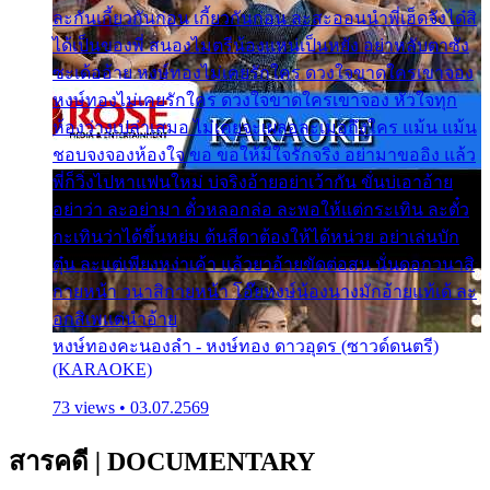
ละกันเกี้ยวกันก่อน เกี้ยวกันก่อน ละสะออนนำพี่เฮ็ดจังได๋สิ
ได้เป็นของพี่ สนองไมตรีน้องแหน่เป็นหยัง อย่าหลับตาซัง
ซะเด้ออ้าย หงษ์ทองไม่เคยรักใคร ดวงใจขาดใครเขาจอง
หงษ์ทองไม่เคยรักใคร ดวงใจขาดใครเขาจอง หัวใจทุก
ห้องว่างเปล่าเสมอ ไม่เคยจะเผลอละเมอถึงใคร แม้น แม้น
ชอบจงจองห้องใจ ขอ ขอให้มีใจรักจริง อย่ามาขออิง แล้ว
พี่ก็วิ่งไปหาแฟนใหม่ บ่จริงอ้ายอย่าเว้ากัน ขั่นบ่เอาอ้าย
อย่าว่า ละอย่ามา ตั๋วหลอกล่อ ละพอให้แต่กระเทิน ละตั๋ว
กะเทินว่าได้ขึ้นหย่ม ต้นสีดาต้องให้ได้หน่วย อย่าเล่นบัก
ตุ๋น ละแต่เพียงหง่าเค้า แล้วยาอ้ายขัดต่อสน นั่นดอกวนาสิ
กายหน้า วนาสิกายหน้า โอ๊ยหงษ์น้องนางมักอ้ายแท้เด้ ละ
อกสิเพแต่นำอ้าย
หงษ์ทองคะนองลำ - หงษ์ทอง ดาวอุดร (ซาวด์ดนตรี)
(KARAOKE)
73 views • 03.07.2569
สารคดี
|
DOCUMENTARY