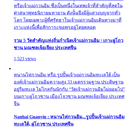
หรือเจ้าแม่กวนอิม ซึ่งเป็นหนึ่งในเทพเจ้าที่สำคัญที่สุดใน
ศาสนาพุทธนิกายมหายาน ดังนั้นจึงมีผู้แสวงบุญจากทั่ว
โลก โดยเฉพาะผู้ที่ศรัทธาในเจ้าแม่กวนอิมเดินทางมาที่
เกาะแห่งนี้เพื่อสักการะขอพรอยู่โดยตลอด
รวม 5 วัดสำคัญแห่งถิ่นกำเนิดเจ้าแม่กวนอิม | เกาะผู่โถว
ซาน มณฑลเจ้อเจียง ประเทศจีน
1,523 views
หนานไห่กวนอิม หรือ รูปปั้นเจ้าแม่กวนอิมทะเลใต้ เป็น
องค์เจ้าแม่กวนอิมความสูง 33 เมตรรวมฐาน ประดิษฐาน
อยู่ริมทะเล ไม่ไกลกันนักกับ “วัดเจ้าแม่กวนอิมไม่ยอมไป”
บนเกาะผู่โถวซาน เมืองโจวซาน มณฑลเจ้อเจียง ประเทศ
จีน
Nanhai Guanyin : หนานไห่กวนอิม...รูปปั้นเจ้าแม่กวนอิม
ทะเลใต้, ผู่โถวซาน ประเทศจีน