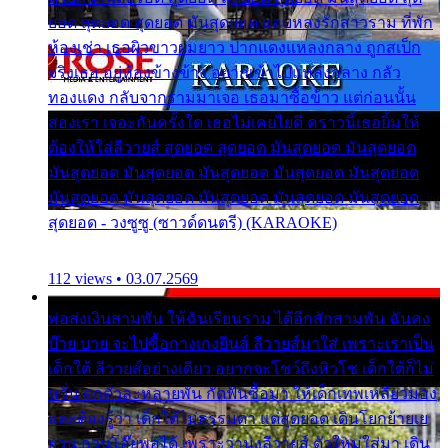
ยอด สุดยอด สุดยอด มันสุดยอด แอบหลงรักสาวราม ที่พัก
ห้องเช่า เธอผิวขาวผมยาว ปากแดงแหลงกลาง ถูกสเป็ก
จริงเธอ อยู่ห้องข้างข้าง อยากเข้าไปแหลงกลาง กลัว
ทองแดง กลับจากรามมาเจอ เธอมาซื้อข้าว แต่ก่อนนั้น
สองเรา เจอะกันครั้งใด เธอไม่เคยไยดี คราวนี้เธอยิ้มให้
ต้องให้ใส่ลีวายส์ สุดยอด สุดยอด มันสุดยอด มันสุดยอด
มันสุดยอด มันสุดยอด มันสุดยอด มันสุดยอด มันสุดยอด
มันสุดยอด มันสุดยอด มันสุดยอด มันสุดยอด มันสุดยอด
สุดยอด - วงซูซู (ซาวด์ดนตรี) (KARAOKE)
112 views • 03.07.2569
พ่อส่งเงินสามพัน ให้ฉันเรียนราม ได้อีกสักสามพัน ฉันคง
บ๊าย บาย จะไปซื้อกางเกงยีนส์ ลีวายส์มาใส่ เพราะเราเป็น
เด็กใต้ ลีวายส์อย่างเดียว อยากจะโชว์ถึงหิวโซ เด็กใต้ก็ไม่
หวั่น ตกตัวละหลายพัน กัดฟันซื้อมา ให้เด็กเทพเหลียวมอง
และต้องรู้ว่า เด็กใต้ไม่ธรรมดา แต่สุดยอด เดินโยกย้ายเย
ยวน กวนโอ๊ยพอได้ เพราะว่านุ่งลีวายส์ ตัวใหม่ใส่มา เดิน