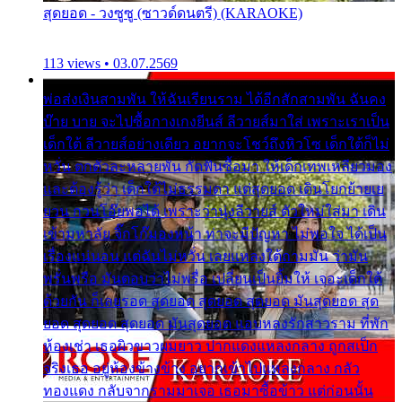
สุดยอด - วงซูซู (ซาวด์ดนตรี) (KARAOKE)
113 views • 03.07.2569
พ่อส่งเงินสามพัน ให้ฉันเรียนราม ได้อีกสักสามพัน ฉันคง
บ๊าย บาย จะไปซื้อกางเกงยีนส์ ลีวายส์มาใส่ เพราะเราเป็น
เด็กใต้ ลีวายส์อย่างเดียว อยากจะโชว์ถึงหิวโซ เด็กใต้ก็ไม่
หวั่น ตกตัวละหลายพัน กัดฟันซื้อมา ให้เด็กเทพเหลียวมอง
และต้องรู้ว่า เด็กใต้ไม่ธรรมดา แต่สุดยอด เดินโยกย้ายเย
ยวน กวนโอ๊ยพอได้ เพราะว่านุ่งลีวายส์ ตัวใหม่ใส่มา เดิน
เข้ามหาลัย จิ๊กโก๊มองหน้า ท่าจะมีปัญหา ไม่พอใจ ได้เป็น
เรื่องแน่นอน แต่ฉันไม่หวั่น เลยแหลงใต้ถามมัน ว่ามัน
พรั่นพรือ มันตอบว่าไม่พรื่อ เปลี่ยนเป็นยิ้มให้ เจอะเด็กใต้
ด้วยกัน ก็เลยรอด สุดยอด สุดยอด สุดยอด มันสุดยอด สุด
ยอด สุดยอด สุดยอด มันสุดยอด แอบหลงรักสาวราม ที่พัก
ห้องเช่า เธอผิวขาวผมยาว ปากแดงแหลงกลาง ถูกสเป็ก
จริงเธอ อยู่ห้องข้างข้าง อยากเข้าไปแหลงกลาง กลัว
ทองแดง กลับจากรามมาเจอ เธอมาซื้อข้าว แต่ก่อนนั้น