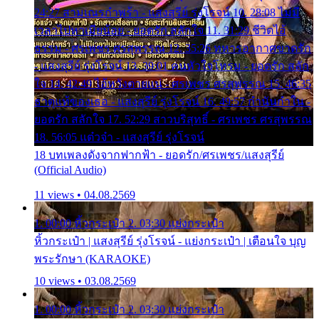
24:27 สามเณรกำพร้า - แสงสุรีย์ รุ่งโรจน์ 10. 28:08 ไม่มี
เวลาไปหาเมียน้อย - ยอดรัก สลักใจ 11. 31:29 ชีวิตไอ้
ธรรม - ศรเพชร ศรสุพรรณ 12. 35:26 ทหารอากาศขาดรัก
- แสงสุรีย์ รุ่งโรจน์ 13. 39:01 คนหัวใจโทรม - ยอดรัก สลัก
ใจ 14. 42:49 ไอ้หวังตายแน่ - ศรเพชร ศรสุพรรณ 15. 46:35
ธาตุแท้ของเธอ - แสงสุรีย์ รุ่งโรจน์ 16. 49:57 กำนันกำใน -
ยอดรัก สลักใจ 17. 52:29 สาวบริสุทธิ์ - ศรเพชร ศรสุพรรณ
18. 56:05 แต๋วจ๋า - แสงสุรีย์ รุ่งโรจน์
18 บทเพลงดังจากฟากฟ้า - ยอดรัก/ศรเพชร/แสงสุรีย์
(Official Audio)
11 views • 04.08.2569
1. 00:00 หิ้วกระเป๋า 2. 03:30 แย่งกระเป๋า
หิ้วกระเป๋า | แสงสุรีย์ รุ่งโรจน์ - แย่งกระเป๋า | เตือนใจ บุญ
พระรักษา (KARAOKE)
10 views • 03.08.2569
1. 00:00 หิ้วกระเป๋า 2. 03:30 แย่งกระเป๋า