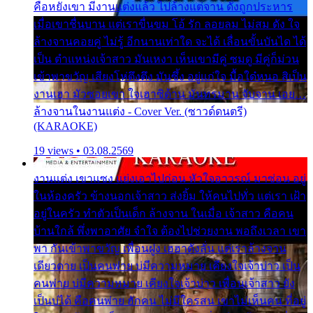
คือหยังเขา มีงานแต่งแล้ว ไปล้างแต่จาน ดั่งถูกประหาร
เมื่อเขาชื่นบาน แต่เราขื่นขม โอ้ รัก ลอยลม ไม่สม ดัง ใจ
ล้างจานคอยคู่ ไม่รู้ อีกนานเท่าใด จะได้ เลื่อนขั้นบันได ได้
เป็น ตำแหน่งเจ้าสาว มันเหงา เห็นเขามีคู่ ซมดู มีคู่ก็ม่วน
เข้าพาขวัญ เสียงโห่ตึงตึง มันซึ้ง อยู่แก่ใจ มื้อใด๋หนอ สิเป็น
งานเฮา มัวซอยเขา ใจเฮาซิด้าน มันทรมาน จับจาน เอย…
ล้างจานในงานแต่ง - Cover Ver. (ซาวด์ดนตรี)
(KARAOKE)
19 views • 03.08.2569
งานแต่ง เขาแซง แย่งเอาไปก่อน หัวใจอาวรณ์ มาซ่อน อยู่
ในห้องครัว ข้างนอกเจ้าสาว ส่งยิ้ม ให้คนไปทั่ว แต่เรา เฝ้า
อยู่ในครัว ทำตัวเป็นเด็ก ล้างจาน ในเมื่อ เจ้าสาว คือคน
บ้านใกล้ พึ่งพาอาศัย จำใจ ต้องไปช่วยงาน พอถึงเวลา เขา
พา กันเข้าพาขวัญ เพื่อนฝูง เฮฮาดังลั่น แต่เราล้างจาน
เดียวดาย เป็นคนพ่าย บ่มีความหมาย เคียงใจเจ้าบ่าว เป็น
คนพ่าย บ่มีความหมาย เคียงใจเจ้าบ่าว เพื่อนเจ้าสาว ยัง
เป็นบ่ได้ คือคนพ่าย ฮักคน ไม่มีใครสน เขาไม่เห็นคน ที่อยู่