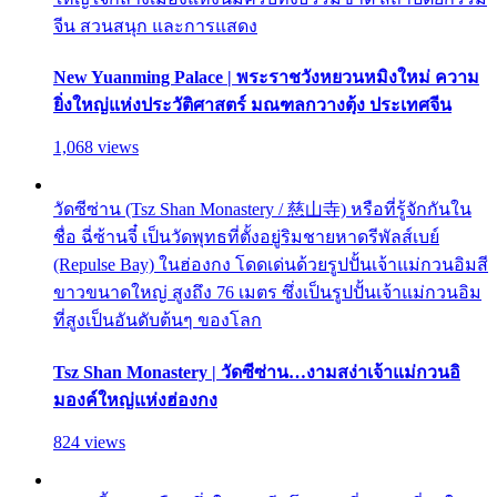
จีน สวนสนุก และการแสดง
New Yuanming Palace | พระราชวังหยวนหมิงใหม่ ความ
ยิ่งใหญ่แห่งประวัติศาสตร์ มณฑลกวางตุ้ง ประเทศจีน
1,068 views
วัดซีซ่าน (Tsz Shan Monastery / 慈山寺) หรือที่รู้จักกันใน
ชื่อ ฉี่ซ้านจี๋ เป็นวัดพุทธที่ตั้งอยู่ริมชายหาดรีพัลส์เบย์
(Repulse Bay) ในฮ่องกง โดดเด่นด้วยรูปปั้นเจ้าแม่กวนอิมสี
ขาวขนาดใหญ่ สูงถึง 76 เมตร ซึ่งเป็นรูปปั้นเจ้าแม่กวนอิม
ที่สูงเป็นอันดับต้นๆ ของโลก
Tsz Shan Monastery | วัดซีซ่าน…งามสง่าเจ้าแม่กวนอิ
มองค์ใหญ่แห่งฮ่องกง
824 views