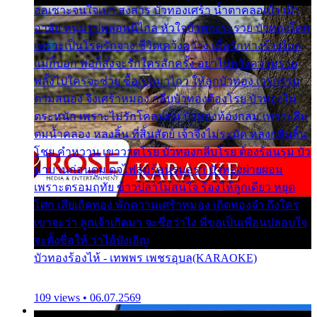
ออเซาะจนใจเบา สงสาร บัวทองเศร้า น้ำตาคลอเบ้า เฝ้า
อาลัย หนุ่มรูปหล่อหนีไกล หัวใจบัวทองระรวย บัวทองโศก
เพราะเป็นโรครักจาง ชีวิตเคว้งคว้าง เมื่อรักห่างร้างไกล
แม่ก็บอก พ่อก็สั่งจะรักใครสักครั้ง อย่าไปหวังความรวย
พลั้งไปใครจะช่วย ซื้อเปลมาไกว ให้ลูกบัวทอง เวรกรรม
ตามสนอง จึงเศร้าหมอง กลีบบัวทองต้องโรย บัวทองไม่
ตระหนัก เพราะไม่รักโคลนตม บัวทองท้องกลม เพราะลืม
ตมน้ำคลอง หลงลิ้น ที่สิ้นสัตย์ เจ้าจึงไม่ระมัด หลงกลิ่นลิ้น
โชย คำหวาน เขาวาดโรย บัวทองกลีบโรย ต้องร้อนรุม บัว
มาบานก่อนตูม ดุจไฟสุมร้อนรุมอุรา บัวทองผ่ายผอม
เพราะตรอมฤทัย ข้าวปลาไม่สนใจ ร้องไห้ลูกเดียว หยุด
โศก เสียเถิดทอง พักความเศร้าหมอง เถิดทองจ๋า ถึงใคร
เขาจะว่า ลูกเจ้าเกิดมา จะชื่อว่าไง พี่ขอเป็นเพื่อนปลอบใจ
จะตั้งชื่อให้ ว่าไอ้บังเอิญ
บัวทองร้องไห้ - เทพพร เพชรอุบล(KARAOKE)
109 views • 06.07.2569