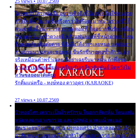
25 views • 10.07.2569
ไม่เคยรักใครแน่หรือ อยากเชื่อถือก็ไม่กล้า ติ๋มใช่คนสวย
ตรึงใจ ติ๋มใช่งามซึ้งตรึงตรา พี่หรือจะมาหมายร่วมชีวี ก็
คนเขาลืออื้อฉาว ว่าสาวๆรุมตอมพี่ ติ๋มอยากรับรักเหมือน
กัน แต่หวั่นจะช้ำดวงฤดี กลัวแฟนของพี่ชี้หน้าด่าทอ ก็คน
ชื่อต๋อยต้อยตุ้มตุ๋ยต่าย พี่ยังลืมได้ง่ายๆเลยหนอ แค่ตัวเรา
สาวบ้านนา แสนจะซอมซ่อ ขืนรักขืนรอคงช้ำสักวัน ถ้า
จริงเหมือนคำพร่ำเฉลย พี่อย่าเฉยรีบมาหมั้น ถ้าพี่สู่ขอ
ตามธรรมเนียม ติ๋มจะเตรียมรับเกลียวสัมพันธ์ ผิดหวังไม่
หวั่นขอยอมได้เคียง
รักติ๋มแน่หรือ - หงษ์ทอง ดาวอุดร (KARAOKE)
27 views • 10.07.2569
บัวทองโศก เพราะเป็นโรครักรุม ในอกกลัดกลุ้ม โดนแฟน
หนุ่มหลอกเอา เขารวย และรูปหล่อ มาพะเน้าพะนอ
ออเซาะจนใจเบา สงสาร บัวทองเศร้า น้ำตาคลอเบ้า เฝ้า
อาลัย หนุ่มรูปหล่อหนีไกล หัวใจบัวทองระรวย บัวทองโศก