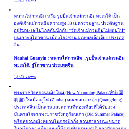
หนานไห่กวนอิม หรือ รูปปั้นเจ้าแม่กวนอิมทะเลใต้ เป็น
องค์เจ้าแม่กวนอิมความสูง 33 เมตรรวมฐาน ประดิษฐาน
อยู่ริมทะเล ไม่ไกลกันนักกับ “วัดเจ้าแม่กวนอิมไม่ยอมไป”
บนเกาะผู่โถวซาน เมืองโจวซาน มณฑลเจ้อเจียง ประเทศ
จีน
Nanhai Guanyin : หนานไห่กวนอิม...รูปปั้นเจ้าแม่กวนอิม
ทะเลใต้, ผู่โถวซาน ประเทศจีน
1,025 views
พระราชวังหยวนหมิงใหม่ (New Yuanming Palace/宮新園
明園) ในเมืองจูไห่ (Zhuhai) มณฑลกวางตุ้ง (Quangdong)
ประเทศจีน เป็นสวนและสถานที่ท่องเที่ยวที่ได้รับแรง
บันดาลใจจากพระราชวังฤดูร้อนเก่า (Old Summer Palace)
หรือหยวนหมิงหยวนในกรุงปักกิ่ง สวนสาธารณะขนาด
ใหญ่ใจกลางเมืองแห่งนี้มีครบทั้งธรรมชาติ สถาปัตยกรรม