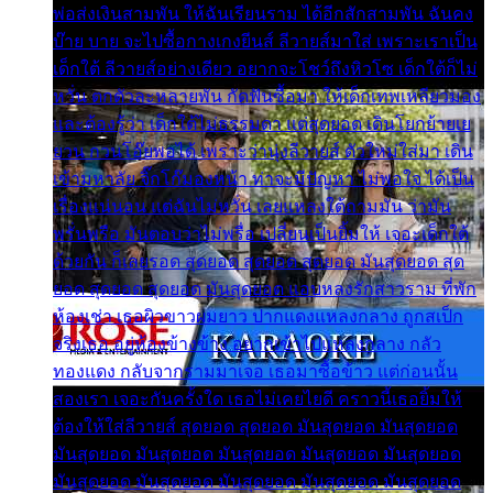
พ่อส่งเงินสามพัน ให้ฉันเรียนราม ได้อีกสักสามพัน ฉันคง
บ๊าย บาย จะไปซื้อกางเกงยีนส์ ลีวายส์มาใส่ เพราะเราเป็น
เด็กใต้ ลีวายส์อย่างเดียว อยากจะโชว์ถึงหิวโซ เด็กใต้ก็ไม่
หวั่น ตกตัวละหลายพัน กัดฟันซื้อมา ให้เด็กเทพเหลียวมอง
และต้องรู้ว่า เด็กใต้ไม่ธรรมดา แต่สุดยอด เดินโยกย้ายเย
ยวน กวนโอ๊ยพอได้ เพราะว่านุ่งลีวายส์ ตัวใหม่ใส่มา เดิน
เข้ามหาลัย จิ๊กโก๊มองหน้า ท่าจะมีปัญหา ไม่พอใจ ได้เป็น
เรื่องแน่นอน แต่ฉันไม่หวั่น เลยแหลงใต้ถามมัน ว่ามัน
พรั่นพรือ มันตอบว่าไม่พรื่อ เปลี่ยนเป็นยิ้มให้ เจอะเด็กใต้
ด้วยกัน ก็เลยรอด สุดยอด สุดยอด สุดยอด มันสุดยอด สุด
ยอด สุดยอด สุดยอด มันสุดยอด แอบหลงรักสาวราม ที่พัก
ห้องเช่า เธอผิวขาวผมยาว ปากแดงแหลงกลาง ถูกสเป็ก
จริงเธอ อยู่ห้องข้างข้าง อยากเข้าไปแหลงกลาง กลัว
ทองแดง กลับจากรามมาเจอ เธอมาซื้อข้าว แต่ก่อนนั้น
สองเรา เจอะกันครั้งใด เธอไม่เคยไยดี คราวนี้เธอยิ้มให้
ต้องให้ใส่ลีวายส์ สุดยอด สุดยอด มันสุดยอด มันสุดยอด
มันสุดยอด มันสุดยอด มันสุดยอด มันสุดยอด มันสุดยอด
มันสุดยอด มันสุดยอด มันสุดยอด มันสุดยอด มันสุดยอด