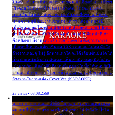
ในครัว เจ้าสาว ก็มัวแต่งตัว สวยเด่น นั่งเคียงเจ้าบ่าว ที่เขา
เฝ้าคอย ใจเต้น หัวใจของเรา ลำเค็ญ ใครจะมองเห็น
ความใน ใจ เศร้า มันร้าวระบม ต้องมาขื่นขม เศร้าตรม
ท่ามความสุขี ช่วยงานเขาแต่ง แต่เรา แล้งมาหลายปี
เมื่อไรหนอจะ โชคดี ได้มีพิธีวิวาห์ หัวใจหล้า คอยไปคอย
มา คือหน้าที่เก่า หัวใจหล้า คอยไปคอยมา คือหน้าที่เก่า
คือหยังเขา มีงานแต่งแล้ว ไปล้างแต่จาน ดั่งถูกประหาร
เมื่อเขาชื่นบาน แต่เราขื่นขม โอ้ รัก ลอยลม ไม่สม ดัง ใจ
ล้างจานคอยคู่ ไม่รู้ อีกนานเท่าใด จะได้ เลื่อนขั้นบันได ได้
เป็น ตำแหน่งเจ้าสาว มันเหงา เห็นเขามีคู่ ซมดู มีคู่ก็ม่วน
เข้าพาขวัญ เสียงโห่ตึงตึง มันซึ้ง อยู่แก่ใจ มื้อใด๋หนอ สิเป็น
งานเฮา มัวซอยเขา ใจเฮาซิด้าน มันทรมาน จับจาน เอย…
ล้างจานในงานแต่ง - Cover Ver. (KARAOKE)
23 views • 03.08.2569
ขอ กราบ ขอบคุณ.... ที่ได้รับไออุ่น การุณ จากแฟน เพลง
ผมแสนชื่นใจ หายวังเวง เมื่อแฟนเพลง ให้กำลังใจ น้ำใจ