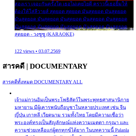
สองเรา เจอะกันครั้งใด เธอไม่เคยไยดี คราวนี้เธอยิ้มให้
ต้องให้ใส่ลีวายส์ สุดยอด สุดยอด มันสุดยอด มันสุดยอด
มันสุดยอด มันสุดยอด มันสุดยอด มันสุดยอด มันสุดยอด
มันสุดยอด มันสุดยอด มันสุดยอด มันสุดยอด มันสุดยอด
สุดยอด - วงซูซู (KARAOKE)
122 views • 03.07.2569
สารคดี
|
DOCUMENTARY
สารคดีทั้งหมด
DOCUMENTARY ALL
เจ้าแม่กวนอิมเป็นพระโพธิสัตว์ในพระพุทธศาสนานิกาย
มหายาน มีผู้เคารพนับถือบูชาในหลายประเทศ เช่น จีน
ญี่ปุ่น เกาหลี เวียดนาม รวมทั้งไทย โดยมีความเชื่อว่า
พระองค์ทรงเป็นสัญลักษณ์แห่งความเมตตา กรุณา และ
ความช่วยเหลือแก่ผู้ตกทุกข์ได้ยาก ในบทความนี้ Palanla