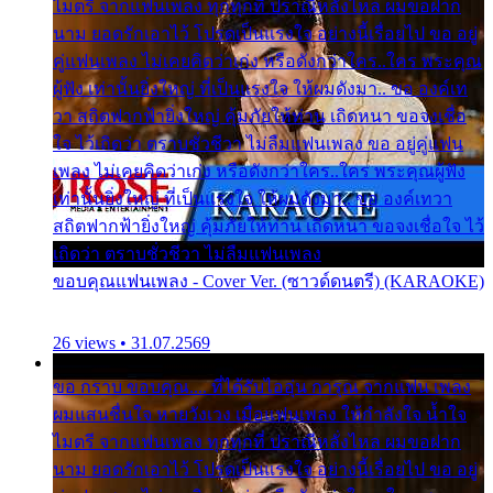
ไมตรี จากแฟนเพลง ทุกทุกที่ ปราณีหลั่งไหล ผมขอฝาก
นาม ยอดรักเอาไว้ โปรดเป็นแรงใจ อย่างนี้เรื่อยไป ขอ อยู่
คู่แฟนเพลง ไม่เคยคิดว่าเก่ง หรือดังกว่าใคร..ใคร พระคุณ
ผู้ฟัง เท่านั้นยิ่งใหญ่ ที่เป็นแรงใจ ให้ผมดังมา.. ขอ องค์เท
วา สถิตฟากฟ้ายิ่งใหญ่ คุ้มภัยให้ท่าน เถิดหนา ขอจงเชื่อ
ใจ ไว้เถิดว่า ตราบชั่วชีวา ไม่ลืมแฟนเพลง ขอ อยู่คู่แฟน
เพลง ไม่เคยคิดว่าเก่ง หรือดังกว่าใคร..ใคร พระคุณผู้ฟัง
เท่านั้นยิ่งใหญ่ ที่เป็นแรงใจ ให้ผมดังมา.. ขอ องค์เทวา
สถิตฟากฟ้ายิ่งใหญ่ คุ้มภัยให้ท่าน เถิดหนา ขอจงเชื่อใจ ไว้
เถิดว่า ตราบชั่วชีวา ไม่ลืมแฟนเพลง
ขอบคุณแฟนเพลง - Cover Ver. (ซาวด์ดนตรี) (KARAOKE)
26 views • 31.07.2569
ขอ กราบ ขอบคุณ.... ที่ได้รับไออุ่น การุณ จากแฟน เพลง
ผมแสนชื่นใจ หายวังเวง เมื่อแฟนเพลง ให้กำลังใจ น้ำใจ
ไมตรี จากแฟนเพลง ทุกทุกที่ ปราณีหลั่งไหล ผมขอฝาก
นาม ยอดรักเอาไว้ โปรดเป็นแรงใจ อย่างนี้เรื่อยไป ขอ อยู่