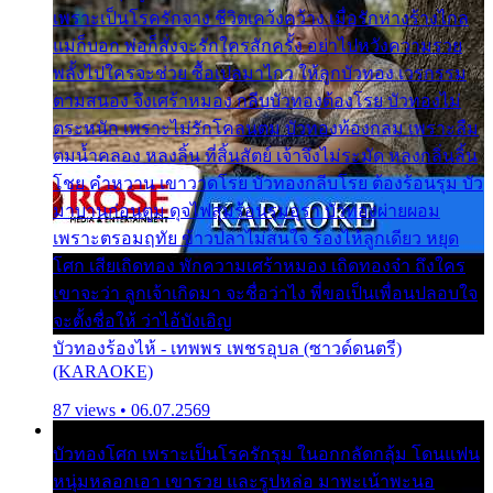
เพราะเป็นโรครักจาง ชีวิตเคว้งคว้าง เมื่อรักห่างร้างไกล
แม่ก็บอก พ่อก็สั่งจะรักใครสักครั้ง อย่าไปหวังความรวย
พลั้งไปใครจะช่วย ซื้อเปลมาไกว ให้ลูกบัวทอง เวรกรรม
ตามสนอง จึงเศร้าหมอง กลีบบัวทองต้องโรย บัวทองไม่
ตระหนัก เพราะไม่รักโคลนตม บัวทองท้องกลม เพราะลืม
ตมน้ำคลอง หลงลิ้น ที่สิ้นสัตย์ เจ้าจึงไม่ระมัด หลงกลิ่นลิ้น
โชย คำหวาน เขาวาดโรย บัวทองกลีบโรย ต้องร้อนรุม บัว
มาบานก่อนตูม ดุจไฟสุมร้อนรุมอุรา บัวทองผ่ายผอม
เพราะตรอมฤทัย ข้าวปลาไม่สนใจ ร้องไห้ลูกเดียว หยุด
โศก เสียเถิดทอง พักความเศร้าหมอง เถิดทองจ๋า ถึงใคร
เขาจะว่า ลูกเจ้าเกิดมา จะชื่อว่าไง พี่ขอเป็นเพื่อนปลอบใจ
จะตั้งชื่อให้ ว่าไอ้บังเอิญ
บัวทองร้องไห้ - เทพพร เพชรอุบล (ซาวด์ดนตรี)
(KARAOKE)
87 views • 06.07.2569
บัวทองโศก เพราะเป็นโรครักรุม ในอกกลัดกลุ้ม โดนแฟน
หนุ่มหลอกเอา เขารวย และรูปหล่อ มาพะเน้าพะนอ