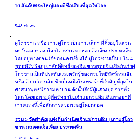
10 อันดับพระใหญ่และมีชื่อเสียงที่สุดในโลก
942 views
ผู่โถวซาน หรือ เกาะผู่โถว เป็นเกาะเล็กๆ ที่ตั้งอยู่ในส่วน
ตะวันออกของเมืองโจวซาน มณฑลเจ้อเจียง ประเทศจีน
โดยอยู่ทางตอนใต้ของนครเซี่ยงไฮ้ ผู่โถวซานเป็น 1 ใน 4
พุทธคีรีหรือภูเขาศักดิ์สิทธิ์ของจีน ชาวพุทธจีนเชื่อกันว่าผู่
โถวซานเป็นที่ประทับและตรัสรู้ของพระโพธิสัตว์กวนอิม
หรือเจ้าแม่กวนอิม ซึ่งเป็นหนึ่งในเทพเจ้าที่สำคัญที่สุดใน
ศาสนาพุทธนิกายมหายาน ดังนั้นจึงมีผู้แสวงบุญจากทั่ว
โลก โดยเฉพาะผู้ที่ศรัทธาในเจ้าแม่กวนอิมเดินทางมาที่
เกาะแห่งนี้เพื่อสักการะขอพรอยู่โดยตลอด
รวม 5 วัดสำคัญแห่งถิ่นกำเนิดเจ้าแม่กวนอิม | เกาะผู่โถว
ซาน มณฑลเจ้อเจียง ประเทศจีน
1,525 views