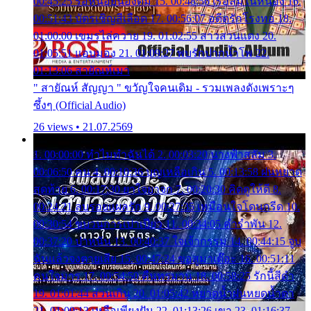
00:45:25 รอหน่อยน้องติ๋ม 15. 00:48:56 เรือล่มในหนอง 16.
00:51:43 บัตรเชิญสีเลือด 17. 00:56:07 อดีตรักโรงทอ 18.
01:00:00 เขมรไล่ควาย 19. 01:02:55 สาวสวนแตง 20.
01:05:51 แอบมอง 21. 01:09:27 พบรักปากน้ำโพ 22.
01:13:06 สายัณห์เมา
" สายัณห์ สัญญา " ขวัญใจคนเดิม - รวมเพลงดังเพราะๆ
ซึ้งๆ (Official Audio)
26 views • 21.07.2569
1. 00:00:00 ทำไมทำฉันได้ 2. 00:03:20 นางฟ้าสลัม 3.
00:06:50 คน 4. 00:10:36 บุญเหลือเกิน 5. 00:13:58 ฝนหยาด
สุดท้าย 6. 00:17:30 ยาใจยาจก 7. 00:20:30 คิดดูให้ดี 8.
00:24:21 ลบรอยแผลรัก 9. 00:27:35 เหมือนใจโดนกรีด 10.
00:30:54 ขบวนการเปาเปียว 11. 00:34:05 คำรำพัน 12.
00:37:20 ปาหนัน 13. 00:40:37 ใจเจ้ากรรม 14. 00:44:15 จูบ
ฉันแล้วจงตายเสีย 15. 00:47:24 ขอสูมาเต๊อะ 16. 00:51:11
คนใจมาร 17. 00:54:50 คืนทรมาน 18. 00:58:25 รักนี้สีดำ
19. 01:01:44 ส่วนเกิน 20. 01:05:42 หยาดน้ำฝนหยดน้ำตา
21. 01:09:13 เหลือเพียงฝัน 22. 01:13:26 เขา 23. 01:16:37