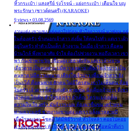
หิ้วกระเป๋า | แสงสุรีย์ รุ่งโรจน์ - แย่งกระเป๋า | เตือนใจ บุญ
พระรักษา (ซาวด์ดนตรี) (KARAOKE)
9 views • 03.08.2569
งานแต่ง เขาแซง แย่งเอาไปก่อน หัวใจอาวรณ์ มาซ่อน อยู่
ในห้องครัว ข้างนอกเจ้าสาว ส่งยิ้ม ให้คนไปทั่ว แต่เรา เฝ้า
อยู่ในครัว ทำตัวเป็นเด็ก ล้างจาน ในเมื่อ เจ้าสาว คือคน
บ้านใกล้ พึ่งพาอาศัย จำใจ ต้องไปช่วยงาน พอถึงเวลา เขา
พา กันเข้าพาขวัญ เพื่อนฝูง เฮฮาดังลั่น แต่เราล้างจาน
เดียวดาย เป็นคนพ่าย บ่มีความหมาย เคียงใจเจ้าบ่าว เป็น
คนพ่าย บ่มีความหมาย เคียงใจเจ้าบ่าว เพื่อนเจ้าสาว ยัง
เป็นบ่ได้ คือคนพ่าย ฮักคน ไม่มีใครสน เขาไม่เห็นคน ที่อยู่
ในครัว เจ้าสาว ก็มัวแต่งตัว สวยเด่น นั่งเคียงเจ้าบ่าว ที่เขา
เฝ้าคอย ใจเต้น หัวใจของเรา ลำเค็ญ ใครจะมองเห็น
ความใน ใจ เศร้า มันร้าวระบม ต้องมาขื่นขม เศร้าตรม
ท่ามความสุขี ช่วยงานเขาแต่ง แต่เรา แล้งมาหลายปี
เมื่อไรหนอจะ โชคดี ได้มีพิธีวิวาห์ หัวใจหล้า คอยไปคอย
มา คือหน้าที่เก่า หัวใจหล้า คอยไปคอยมา คือหน้าที่เก่า