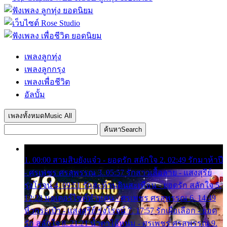
เพลงลูกทุ่ง
เพลงลูกกรุง
เพลงเพื่อชีวิต
อัลบั้ม
เพลงทั้งหมด
Music All
ค้นหา
Search
1. 00:00 สามสิบยังแจ๋ว - ยอดรัก สลักใจ 2. 02:49 รักมาห้าปี
- ศรเพชร ศรสุพรรณ 3. 05:57 รักสาวเสื้อลาย - แสงสุรีย์
รุ่งโรจน์ 4. 09:51 รักสะท้านดินสะเทือน - ยอดรัก สลักใจ 5.
12:23 มอเตอร์ไซค์ทำหล่น - ศรเพชร ศรสุพรรณ 6. 14:49
หิ้วกระเป๋า - แสงสุรีย์ รุ่งโรจน์ 7. 17:57 รักเผื่อเลือก - ยอด
รัก สลักใจ 8. 21:21 น้ำตาไอ้หนุ่ม - ศรเพชร ศรสุพรรณ 9.