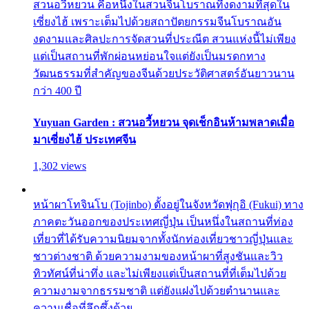
สวนอวี้หยวน คือหนึ่งในสวนจีนโบราณที่งดงามที่สุดใน
เซี่ยงไฮ้ เพราะเต็มไปด้วยสถาปัตยกรรมจีนโบราณอัน
งดงามและศิลปะการจัดสวนที่ประณีต สวนแห่งนี้ไม่เพียง
แต่เป็นสถานที่พักผ่อนหย่อนใจแต่ยังเป็นมรดกทาง
วัฒนธรรมที่สำคัญของจีนด้วยประวัติศาสตร์อันยาวนาน
กว่า 400 ปี
Yuyuan Garden : สวนอวี้หยวน จุดเช็กอินห้ามพลาดเมื่อ
มาเซี่ยงไฮ้ ประเทศจีน
1,302 views
หน้าผาโทจินโบ (Tojinbo) ตั้งอยู่ในจังหวัดฟุกุอิ (Fukui) ทาง
ภาคตะวันออกของประเทศญี่ปุ่น เป็นหนึ่งในสถานที่ท่อง
เที่ยวที่ได้รับความนิยมจากทั้งนักท่องเที่ยวชาวญี่ปุ่นและ
ชาวต่างชาติ ด้วยความงามของหน้าผาที่สูงชันและวิว
ทิวทัศน์ที่น่าทึ่ง และไม่เพียงแต่เป็นสถานที่ที่เต็มไปด้วย
ความงามจากธรรมชาติ แต่ยังแฝงไปด้วยตำนานและ
ความเชื่อที่ลึกซึ้งด้วย