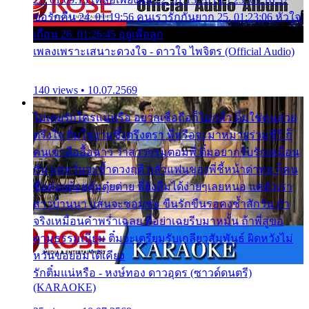
ขอรักคืน 24. 01:19:56 คนเรารักกันยาก 25. 01:23:06 หัวใจ
เถื่อน 26. 01:26:45 อยู่เพื่อลูก
เพลงเพราะเสนาะดวงใจ - ดาวใจ ไพจิตร (Official Audio)
140 views • 10.07.2569
ไม่เคยรักใครแน่หรือ อยากเชื่อถือก็ไม่กล้า ติ๋มใช่คนสวย
ตรึงใจ ติ๋มใช่งามซึ้งตรึงตรา พี่หรือจะมาหมายร่วมชีวี ก็
คนเขาลืออื้อฉาว ว่าสาวๆรุมตอมพี่ ติ๋มอยากรับรักเหมือน
กัน แต่หวั่นจะช้ำดวงฤดี กลัวแฟนของพี่ชี้หน้าด่าทอ ก็คน
ชื่อต๋อยต้อยตุ้มตุ๋ยต่าย พี่ยังลืมได้ง่ายๆเลยหนอ แค่ตัวเรา
สาวบ้านนา แสนจะซอมซ่อ ขืนรักขืนรอคงช้ำสักวัน ถ้า
จริงเหมือนคำพร่ำเฉลย พี่อย่าเฉยรีบมาหมั้น ถ้าพี่สู่ขอ
ตามธรรมเนียม ติ๋มจะเตรียมรับเกลียวสัมพันธ์ ผิดหวังไม่
หวั่นขอยอมได้เคียง
รักติ๋มแน่หรือ - หงษ์ทอง ดาวอุดร (ซาวด์ดนตรี)
(KARAOKE)