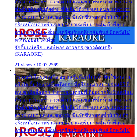
กัน แต่หวั่นจะช้ำดวงฤดี กลัวแฟนของพี่ชี้หน้าด่าทอ ก็คน
ชื่อต๋อยต้อยตุ้มตุ๋ยต่าย พี่ยังลืมได้ง่ายๆเลยหนอ แค่ตัวเรา
สาวบ้านนา แสนจะซอมซ่อ ขืนรักขืนรอคงช้ำสักวัน ถ้า
จริงเหมือนคำพร่ำเฉลย พี่อย่าเฉยรีบมาหมั้น ถ้าพี่สู่ขอ
ตามธรรมเนียม ติ๋มจะเตรียมรับเกลียวสัมพันธ์ ผิดหวังไม่
หวั่นขอยอมได้เคียง
รักติ๋มแน่หรือ - หงษ์ทอง ดาวอุดร (ซาวด์ดนตรี)
(KARAOKE)
21 views • 10.07.2569
ไม่เคยรักใครแน่หรือ อยากเชื่อถือก็ไม่กล้า ติ๋มใช่คนสวย
ตรึงใจ ติ๋มใช่งามซึ้งตรึงตรา พี่หรือจะมาหมายร่วมชีวี ก็
คนเขาลืออื้อฉาว ว่าสาวๆรุมตอมพี่ ติ๋มอยากรับรักเหมือน
กัน แต่หวั่นจะช้ำดวงฤดี กลัวแฟนของพี่ชี้หน้าด่าทอ ก็คน
ชื่อต๋อยต้อยตุ้มตุ๋ยต่าย พี่ยังลืมได้ง่ายๆเลยหนอ แค่ตัวเรา
สาวบ้านนา แสนจะซอมซ่อ ขืนรักขืนรอคงช้ำสักวัน ถ้า
จริงเหมือนคำพร่ำเฉลย พี่อย่าเฉยรีบมาหมั้น ถ้าพี่สู่ขอ
ตามธรรมเนียม ติ๋มจะเตรียมรับเกลียวสัมพันธ์ ผิดหวังไม่