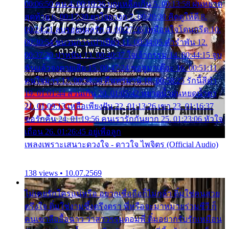
00:06:50 คน 4. 00:10:36 บุญเหลือเกิน 5. 00:13:58 ฝนหยาด
สุดท้าย 6. 00:17:30 ยาใจยาจก 7. 00:20:30 คิดดูให้ดี 8.
00:24:21 ลบรอยแผลรัก 9. 00:27:35 เหมือนใจโดนกรีด 10.
00:30:54 ขบวนการเปาเปียว 11. 00:34:05 คำรำพัน 12.
00:37:20 ปาหนัน 13. 00:40:37 ใจเจ้ากรรม 14. 00:44:15 จูบ
ฉันแล้วจงตายเสีย 15. 00:47:24 ขอสูมาเต๊อะ 16. 00:51:11
คนใจมาร 17. 00:54:50 คืนทรมาน 18. 00:58:25 รักนี้สีดำ
19. 01:01:44 ส่วนเกิน 20. 01:05:42 หยาดน้ำฝนหยดน้ำตา
21. 01:09:13 เหลือเพียงฝัน 22. 01:13:26 เขา 23. 01:16:37
ขอรักคืน 24. 01:19:56 คนเรารักกันยาก 25. 01:23:06 หัวใจ
เถื่อน 26. 01:26:45 อยู่เพื่อลูก
เพลงเพราะเสนาะดวงใจ - ดาวใจ ไพจิตร (Official Audio)
138 views • 10.07.2569
ไม่เคยรักใครแน่หรือ อยากเชื่อถือก็ไม่กล้า ติ๋มใช่คนสวย
ตรึงใจ ติ๋มใช่งามซึ้งตรึงตรา พี่หรือจะมาหมายร่วมชีวี ก็
คนเขาลืออื้อฉาว ว่าสาวๆรุมตอมพี่ ติ๋มอยากรับรักเหมือน