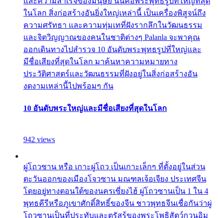
และความสำเร็จของมนุษย์ นั่นคือพระพุทธรูปที่ใหญ่ที่สุด
ในโลก สิ่งก่อสร้างอันยิ่งใหญ่เหล่านี้ เป็นเครื่องพิสูจน์ถึง
ความศรัทธา และความทุ่มเทที่ฝังรากลึกในวัฒนธรรม
และจิตวิญญาณของคนในชาติต่างๆ Palanla จะพาคุณ
ออกเดินทางไปสำรวจ 10 อันดับพระพุทธรูปที่ใหญ่และ
มีชื่อเสียงที่สุดในโลก มาค้นหาความหมายทาง
ประวัติศาสตร์และวัฒนธรรมที่ฝังอยู่ในสิ่งก่อสร้างอัน
งดงามเหล่านี้ไปพร้อมๆ กัน
10 อันดับพระใหญ่และมีชื่อเสียงที่สุดในโลก
942 views
ผู่โถวซาน หรือ เกาะผู่โถว เป็นเกาะเล็กๆ ที่ตั้งอยู่ในส่วน
ตะวันออกของเมืองโจวซาน มณฑลเจ้อเจียง ประเทศจีน
โดยอยู่ทางตอนใต้ของนครเซี่ยงไฮ้ ผู่โถวซานเป็น 1 ใน 4
พุทธคีรีหรือภูเขาศักดิ์สิทธิ์ของจีน ชาวพุทธจีนเชื่อกันว่าผู่
โถวซานเป็นที่ประทับและตรัสรู้ของพระโพธิสัตว์กวนอิม