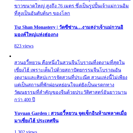
ขาวขนาดใหญ่ สูงถึง 76 เมตร ซึ่งเป็นรูปปั้นเจ้าแม่กวนอิม
ที่สูงเป็นอันดับต้นๆ ของโลก
Tsz Shan Monastery | วัดซีซ่าน…งามสง่าเจ้าแม่กวนอิ
มองค์ใหญ่แห่งฮ่องกง
823 views
สวนอวี้หยวน คือหนึ่งในสวนจีนโบราณที่งดงามที่สุดใน
เซี่ยงไฮ้ เพราะเต็มไปด้วยสถาปัตยกรรมจีนโบราณอัน
งดงามและศิลปะการจัดสวนที่ประณีต สวนแห่งนี้ไม่เพียง
แต่เป็นสถานที่พักผ่อนหย่อนใจแต่ยังเป็นมรดกทาง
วัฒนธรรมที่สำคัญของจีนด้วยประวัติศาสตร์อันยาวนาน
กว่า 400 ปี
Yuyuan Garden : สวนอวี้หยวน จุดเช็กอินห้ามพลาดเมื่อ
มาเซี่ยงไฮ้ ประเทศจีน
1,302 views