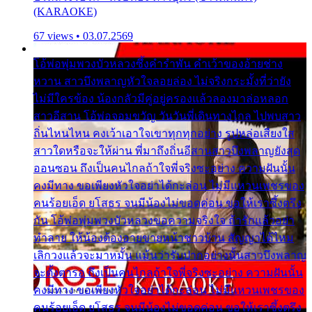
(KARAOKE)
67 views • 03.07.2569
โอ้พ่อพุ่มพวงบัวหลวงซึ้งคำรำพัน คำเว้าของอ้ายช่าง
หวาน สาวบึงพลาญหัวใจลอยล่อง ไม่จริงกระมั้งที่ว่ายัง
ไม่มีใครข้อง น้องกลัวมีคู่อยู่ครองแล้วลองมาล่อหลอก
สาวอีสาน โอ้พ่อจอมขวัญ วันวันพี่เดินทางไกล ไปพบสาว
ถิ่นไหนไหน คงเว้าเอาใจเขาทุกทุกอย่าง รูปหล่อเสียงใส
สาวใดหรือจะให้ผ่าน พี่มาถึงถิ่นอีสานสาวบึงพลาญยังสุด
ออนซอน ถึงเป็นคนไกลถ้าใจพี่จริงซะอย่าง ความฝันนั้น
คงมีทาง ขอเพียงหัวใจอย่าได้กะล่อน ไม่มีแหวนเพชรของ
คนร้อยเอ็ด ยโสธร จนมีน้องไม่ขอดค่อน ขอให้เราซึ้งตรึง
กัน โอ้พ่อพุ่มพวงบัวหลวงขอความจริงใจ ถ้ารักแล้วอย่า
ทำลาย ให้น้องต้องอายขายหน้าชาวบ้าน สัญญาได้ไหม
เลิกวงแล้วจะมาหมั้น แม้นว่ารับปากอย่างนั้นสาวบึงพลาญ
จะตั้งตารอ ถึงเป็นคนไกลถ้าใจพี่จริงซะอย่าง ความฝันนั้น
คงมีทาง ขอเพียงหัวใจอย่าได้กะล่อน ไม่มีแหวนเพชรของ
คนร้อยเอ็ด ยโสธร จนมีน้องไม่ขอดค่อน ขอให้เราซึ้งตรึง