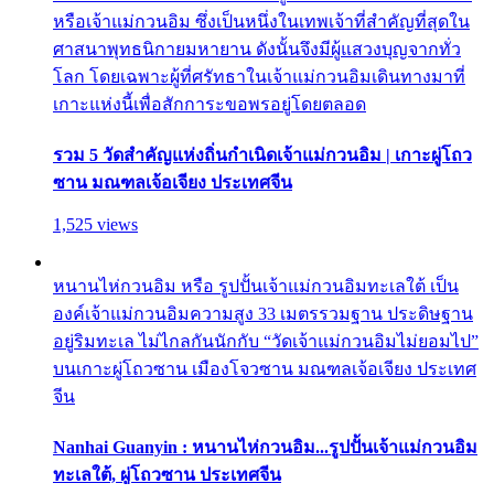
หรือเจ้าแม่กวนอิม ซึ่งเป็นหนึ่งในเทพเจ้าที่สำคัญที่สุดใน
ศาสนาพุทธนิกายมหายาน ดังนั้นจึงมีผู้แสวงบุญจากทั่ว
โลก โดยเฉพาะผู้ที่ศรัทธาในเจ้าแม่กวนอิมเดินทางมาที่
เกาะแห่งนี้เพื่อสักการะขอพรอยู่โดยตลอด
รวม 5 วัดสำคัญแห่งถิ่นกำเนิดเจ้าแม่กวนอิม | เกาะผู่โถว
ซาน มณฑลเจ้อเจียง ประเทศจีน
1,525 views
หนานไห่กวนอิม หรือ รูปปั้นเจ้าแม่กวนอิมทะเลใต้ เป็น
องค์เจ้าแม่กวนอิมความสูง 33 เมตรรวมฐาน ประดิษฐาน
อยู่ริมทะเล ไม่ไกลกันนักกับ “วัดเจ้าแม่กวนอิมไม่ยอมไป”
บนเกาะผู่โถวซาน เมืองโจวซาน มณฑลเจ้อเจียง ประเทศ
จีน
Nanhai Guanyin : หนานไห่กวนอิม...รูปปั้นเจ้าแม่กวนอิม
ทะเลใต้, ผู่โถวซาน ประเทศจีน