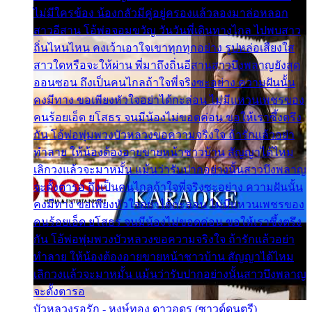
ไม่มีใครข้อง น้องกลัวมีคู่อยู่ครองแล้วลองมาล่อหลอก
สาวอีสาน โอ้พ่อจอมขวัญ วันวันพี่เดินทางไกล ไปพบสาว
ถิ่นไหนไหน คงเว้าเอาใจเขาทุกทุกอย่าง รูปหล่อเสียงใส
สาวใดหรือจะให้ผ่าน พี่มาถึงถิ่นอีสานสาวบึงพลาญยังสุด
ออนซอน ถึงเป็นคนไกลถ้าใจพี่จริงซะอย่าง ความฝันนั้น
คงมีทาง ขอเพียงหัวใจอย่าได้กะล่อน ไม่มีแหวนเพชรของ
คนร้อยเอ็ด ยโสธร จนมีน้องไม่ขอดค่อน ขอให้เราซึ้งตรึง
กัน โอ้พ่อพุ่มพวงบัวหลวงขอความจริงใจ ถ้ารักแล้วอย่า
ทำลาย ให้น้องต้องอายขายหน้าชาวบ้าน สัญญาได้ไหม
เลิกวงแล้วจะมาหมั้น แม้นว่ารับปากอย่างนั้นสาวบึงพลาญ
จะตั้งตารอ ถึงเป็นคนไกลถ้าใจพี่จริงซะอย่าง ความฝันนั้น
คงมีทาง ขอเพียงหัวใจอย่าได้กะล่อน ไม่มีแหวนเพชรของ
คนร้อยเอ็ด ยโสธร จนมีน้องไม่ขอดค่อน ขอให้เราซึ้งตรึง
กัน โอ้พ่อพุ่มพวงบัวหลวงขอความจริงใจ ถ้ารักแล้วอย่า
ทำลาย ให้น้องต้องอายขายหน้าชาวบ้าน สัญญาได้ไหม
เลิกวงแล้วจะมาหมั้น แม้นว่ารับปากอย่างนั้นสาวบึงพลาญ
จะตั้งตารอ
บัวหลวงรอรัก - หงษ์ทอง ดาวอุดร (ซาวด์ดนตรี)