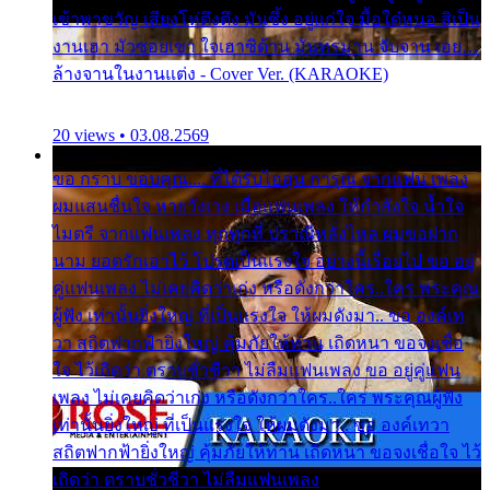
เข้าพาขวัญ เสียงโห่ตึงตึง มันซึ้ง อยู่แก่ใจ มื้อใด๋หนอ สิเป็น
งานเฮา มัวซอยเขา ใจเฮาซิด้าน มันทรมาน จับจาน เอย…
ล้างจานในงานแต่ง - Cover Ver. (KARAOKE)
20 views • 03.08.2569
ขอ กราบ ขอบคุณ.... ที่ได้รับไออุ่น การุณ จากแฟน เพลง
ผมแสนชื่นใจ หายวังเวง เมื่อแฟนเพลง ให้กำลังใจ น้ำใจ
ไมตรี จากแฟนเพลง ทุกทุกที่ ปราณีหลั่งไหล ผมขอฝาก
นาม ยอดรักเอาไว้ โปรดเป็นแรงใจ อย่างนี้เรื่อยไป ขอ อยู่
คู่แฟนเพลง ไม่เคยคิดว่าเก่ง หรือดังกว่าใคร..ใคร พระคุณ
ผู้ฟัง เท่านั้นยิ่งใหญ่ ที่เป็นแรงใจ ให้ผมดังมา.. ขอ องค์เท
วา สถิตฟากฟ้ายิ่งใหญ่ คุ้มภัยให้ท่าน เถิดหนา ขอจงเชื่อ
ใจ ไว้เถิดว่า ตราบชั่วชีวา ไม่ลืมแฟนเพลง ขอ อยู่คู่แฟน
เพลง ไม่เคยคิดว่าเก่ง หรือดังกว่าใคร..ใคร พระคุณผู้ฟัง
เท่านั้นยิ่งใหญ่ ที่เป็นแรงใจ ให้ผมดังมา.. ขอ องค์เทวา
สถิตฟากฟ้ายิ่งใหญ่ คุ้มภัยให้ท่าน เถิดหนา ขอจงเชื่อใจ ไว้
เถิดว่า ตราบชั่วชีวา ไม่ลืมแฟนเพลง