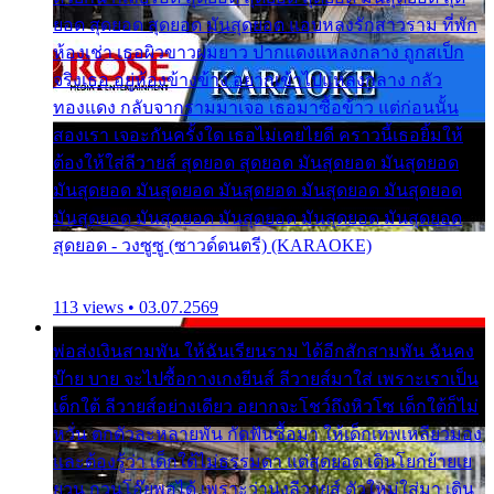
ยอด สุดยอด สุดยอด มันสุดยอด แอบหลงรักสาวราม ที่พัก
ห้องเช่า เธอผิวขาวผมยาว ปากแดงแหลงกลาง ถูกสเป็ก
จริงเธอ อยู่ห้องข้างข้าง อยากเข้าไปแหลงกลาง กลัว
ทองแดง กลับจากรามมาเจอ เธอมาซื้อข้าว แต่ก่อนนั้น
สองเรา เจอะกันครั้งใด เธอไม่เคยไยดี คราวนี้เธอยิ้มให้
ต้องให้ใส่ลีวายส์ สุดยอด สุดยอด มันสุดยอด มันสุดยอด
มันสุดยอด มันสุดยอด มันสุดยอด มันสุดยอด มันสุดยอด
มันสุดยอด มันสุดยอด มันสุดยอด มันสุดยอด มันสุดยอด
สุดยอด - วงซูซู (ซาวด์ดนตรี) (KARAOKE)
113 views • 03.07.2569
พ่อส่งเงินสามพัน ให้ฉันเรียนราม ได้อีกสักสามพัน ฉันคง
บ๊าย บาย จะไปซื้อกางเกงยีนส์ ลีวายส์มาใส่ เพราะเราเป็น
เด็กใต้ ลีวายส์อย่างเดียว อยากจะโชว์ถึงหิวโซ เด็กใต้ก็ไม่
หวั่น ตกตัวละหลายพัน กัดฟันซื้อมา ให้เด็กเทพเหลียวมอง
และต้องรู้ว่า เด็กใต้ไม่ธรรมดา แต่สุดยอด เดินโยกย้ายเย
ยวน กวนโอ๊ยพอได้ เพราะว่านุ่งลีวายส์ ตัวใหม่ใส่มา เดิน