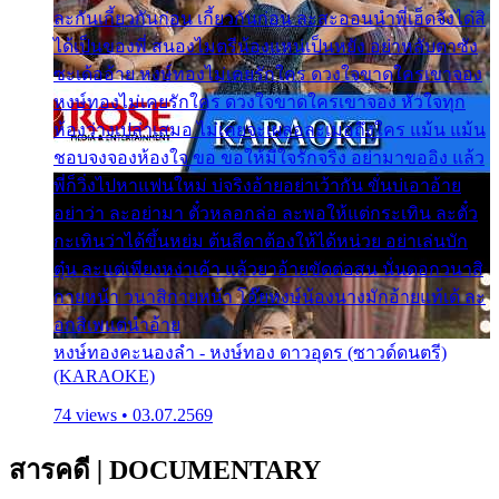
ละกันเกี้ยวกันก่อน เกี้ยวกันก่อน ละสะออนนำพี่เฮ็ดจังได๋สิ
ได้เป็นของพี่ สนองไมตรีน้องแหน่เป็นหยัง อย่าหลับตาซัง
ซะเด้ออ้าย หงษ์ทองไม่เคยรักใคร ดวงใจขาดใครเขาจอง
หงษ์ทองไม่เคยรักใคร ดวงใจขาดใครเขาจอง หัวใจทุก
ห้องว่างเปล่าเสมอ ไม่เคยจะเผลอละเมอถึงใคร แม้น แม้น
ชอบจงจองห้องใจ ขอ ขอให้มีใจรักจริง อย่ามาขออิง แล้ว
พี่ก็วิ่งไปหาแฟนใหม่ บ่จริงอ้ายอย่าเว้ากัน ขั่นบ่เอาอ้าย
อย่าว่า ละอย่ามา ตั๋วหลอกล่อ ละพอให้แต่กระเทิน ละตั๋ว
กะเทินว่าได้ขึ้นหย่ม ต้นสีดาต้องให้ได้หน่วย อย่าเล่นบัก
ตุ๋น ละแต่เพียงหง่าเค้า แล้วยาอ้ายขัดต่อสน นั่นดอกวนาสิ
กายหน้า วนาสิกายหน้า โอ๊ยหงษ์น้องนางมักอ้ายแท้เด้ ละ
อกสิเพแต่นำอ้าย
หงษ์ทองคะนองลำ - หงษ์ทอง ดาวอุดร (ซาวด์ดนตรี)
(KARAOKE)
74 views • 03.07.2569
สารคดี
|
DOCUMENTARY