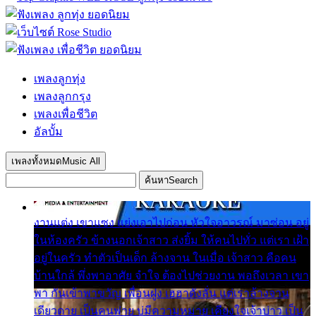
เพลงลูกทุ่ง
เพลงลูกกรุง
เพลงเพื่อชีวิต
อัลบั้ม
เพลงทั้งหมด
Music All
ค้นหา
Search
งานแต่ง เขาแซง แย่งเอาไปก่อน หัวใจอาวรณ์ มาซ่อน อยู่
ในห้องครัว ข้างนอกเจ้าสาว ส่งยิ้ม ให้คนไปทั่ว แต่เรา เฝ้า
อยู่ในครัว ทำตัวเป็นเด็ก ล้างจาน ในเมื่อ เจ้าสาว คือคน
บ้านใกล้ พึ่งพาอาศัย จำใจ ต้องไปช่วยงาน พอถึงเวลา เขา
พา กันเข้าพาขวัญ เพื่อนฝูง เฮฮาดังลั่น แต่เราล้างจาน
เดียวดาย เป็นคนพ่าย บ่มีความหมาย เคียงใจเจ้าบ่าว เป็น