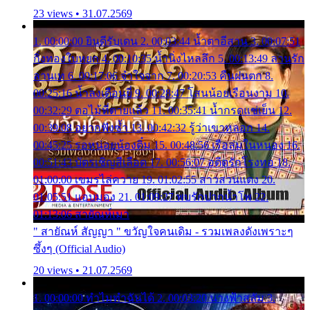
23 views • 31.07.2569
1. 00:00:00 ยินดีรับเดน 2. 00:03:44 น้ำตาอีสาน 3. 00:07:51
กิ่งทองใบหยก 4. 00:10:35 น้ำนิ่งไหลลึก 5. 00:13:49 ลานรัก
ลานเท 6. 00:17:06 จำใจจาก 7. 00:20:53 คืนฝนตก 8.
00:25:16 น้ำลงเดือนยี่ 9. 00:28:47 โสนน้อยเรือนงาม 10.
00:32:29 ตอไม้ที่ตายแล้ว 11. 00:35:41 น้ำกรดแช่เย็น 12.
00:39:08 อยากฟังซ้ำ 13. 00:42:32 รู้ว่าเขาหลอก 14.
00:45:25 รอหน่อยน้องติ๋ม 15. 00:48:56 เรือล่มในหนอง 16.
00:51:43 บัตรเชิญสีเลือด 17. 00:56:07 อดีตรักโรงทอ 18.
01:00:00 เขมรไล่ควาย 19. 01:02:55 สาวสวนแตง 20.
01:05:51 แอบมอง 21. 01:09:27 พบรักปากน้ำโพ 22.
01:13:06 สายัณห์เมา
" สายัณห์ สัญญา " ขวัญใจคนเดิม - รวมเพลงดังเพราะๆ
ซึ้งๆ (Official Audio)
20 views • 21.07.2569
1. 00:00:00 ทำไมทำฉันได้ 2. 00:03:20 นางฟ้าสลัม 3.