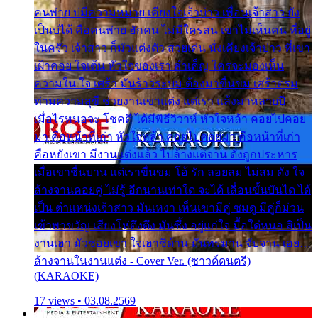
คนพ่าย บ่มีความหมาย เคียงใจเจ้าบ่าว เพื่อนเจ้าสาว ยัง
เป็นบ่ได้ คือคนพ่าย ฮักคน ไม่มีใครสน เขาไม่เห็นคน ที่อยู่
ในครัว เจ้าสาว ก็มัวแต่งตัว สวยเด่น นั่งเคียงเจ้าบ่าว ที่เขา
เฝ้าคอย ใจเต้น หัวใจของเรา ลำเค็ญ ใครจะมองเห็น
ความใน ใจ เศร้า มันร้าวระบม ต้องมาขื่นขม เศร้าตรม
ท่ามความสุขี ช่วยงานเขาแต่ง แต่เรา แล้งมาหลายปี
เมื่อไรหนอจะ โชคดี ได้มีพิธีวิวาห์ หัวใจหล้า คอยไปคอย
มา คือหน้าที่เก่า หัวใจหล้า คอยไปคอยมา คือหน้าที่เก่า
คือหยังเขา มีงานแต่งแล้ว ไปล้างแต่จาน ดั่งถูกประหาร
เมื่อเขาชื่นบาน แต่เราขื่นขม โอ้ รัก ลอยลม ไม่สม ดัง ใจ
ล้างจานคอยคู่ ไม่รู้ อีกนานเท่าใด จะได้ เลื่อนขั้นบันได ได้
เป็น ตำแหน่งเจ้าสาว มันเหงา เห็นเขามีคู่ ซมดู มีคู่ก็ม่วน
เข้าพาขวัญ เสียงโห่ตึงตึง มันซึ้ง อยู่แก่ใจ มื้อใด๋หนอ สิเป็น
งานเฮา มัวซอยเขา ใจเฮาซิด้าน มันทรมาน จับจาน เอย…
ล้างจานในงานแต่ง - Cover Ver. (ซาวด์ดนตรี)
(KARAOKE)
17 views • 03.08.2569