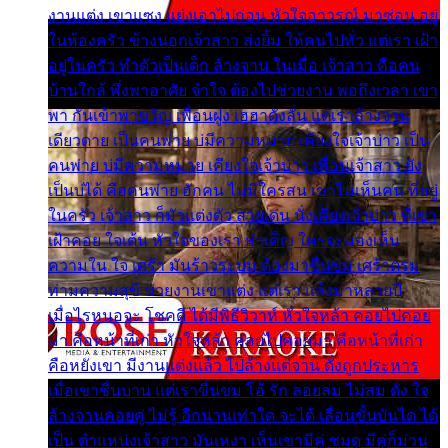
งานแต่ง เขาแซง แย่งเอาไปก่อน หัวใจอาวรณ์ มาซ่อน อยู่
ในห้องครัว ข้างนอกเจ้าสาว ส่งยิ้ม ให้คนไปทั่ว แต่เรา เฝ้า
อยู่ในครัว ทำตัวเป็นเด็ก ล้างจาน ในเมื่อ เจ้าสาว คือคน
บ้านใกล้ พึ่งพาอาศัย จำใจ ต้องไปช่วยงาน พอถึงเวลา เขา
พา กันเข้าพาขวัญ เพื่อนฝูง เฮฮาดังลั่น แต่เราล้างจาน
เดียวดาย เป็นคนพ่าย บ่มีความหมาย เคียงใจเจ้าบ่าว เป็น
คนพ่าย บ่มีความหมาย เคียงใจเจ้าบ่าว เพื่อนเจ้าสาว ยัง
เป็นบ่ได้ คือคนพ่าย ฮักคน ไม่มีใครสน เขาไม่เห็นคน ที่อยู่
ในครัว เจ้าสาว ก็มัวแต่งตัว สวยเด่น นั่งเคียงเจ้าบ่าว ที่เขา
เฝ้าคอย ใจเต้น หัวใจของเรา ลำเค็ญ ใครจะมองเห็น
ความใน ใจ เศร้า มันร้าวระบม ต้องมาขื่นขม เศร้าตรม
ท่ามความสุขี ช่วยงานเขาแต่ง แต่เรา แล้งมาหลายปี
เมื่อไรหนอจะ โชคดี ได้มีพิธีวิวาห์ หัวใจหล้า คอยไปคอย
มา คือหน้าที่เก่า หัวใจหล้า คอยไปคอยมา คือหน้าที่เก่า
คือหยังเขา มีงานแต่งแล้ว ไปล้างแต่จาน ดั่งถูกประหาร
เมื่อเขาชื่นบาน แต่เราขื่นขม โอ้ รัก ลอยลม ไม่สม ดัง ใจ
ล้างจานคอยคู่ ไม่รู้ อีกนานเท่าใด จะได้ เลื่อนขั้นบันได ได้
เป็น ตำแหน่งเจ้าสาว มันเหงา เห็นเขามีคู่ ซมดู มีคู่ก็ม่วน