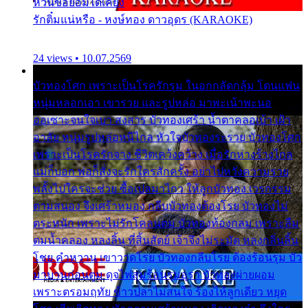
หวั่นขอยอมได้เคียง
รักติ๋มแน่หรือ - หงษ์ทอง ดาวอุดร (KARAOKE)
24 views • 10.07.2569
บัวทองโศก เพราะเป็นโรครักรุม ในอกกลัดกลุ้ม โดนแฟน
หนุ่มหลอกเอา เขารวย และรูปหล่อ มาพะเน้าพะนอ
ออเซาะจนใจเบา สงสาร บัวทองเศร้า น้ำตาคลอเบ้า เฝ้า
อาลัย หนุ่มรูปหล่อหนีไกล หัวใจบัวทองระรวย บัวทองโศก
เพราะเป็นโรครักจาง ชีวิตเคว้งคว้าง เมื่อรักห่างร้างไกล
แม่ก็บอก พ่อก็สั่งจะรักใครสักครั้ง อย่าไปหวังความรวย
พลั้งไปใครจะช่วย ซื้อเปลมาไกว ให้ลูกบัวทอง เวรกรรม
ตามสนอง จึงเศร้าหมอง กลีบบัวทองต้องโรย บัวทองไม่
ตระหนัก เพราะไม่รักโคลนตม บัวทองท้องกลม เพราะลืม
ตมน้ำคลอง หลงลิ้น ที่สิ้นสัตย์ เจ้าจึงไม่ระมัด หลงกลิ่นลิ้น
โชย คำหวาน เขาวาดโรย บัวทองกลีบโรย ต้องร้อนรุม บัว
มาบานก่อนตูม ดุจไฟสุมร้อนรุมอุรา บัวทองผ่ายผอม
เพราะตรอมฤทัย ข้าวปลาไม่สนใจ ร้องไห้ลูกเดียว หยุด