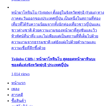
หน้าผาโทจินโบ (Tojinbo) ตั้งอยู่ในจังหวัดฟุกุอิ (Fukui) ทาง
ภาคตะวันออกของประเทศญี่ปุ่น เป็นหนึ่งในสถานที่ท่อง
เที่ยวที่ได้รับความนิยมจากทั้งนักท่องเที่ยวชาวญี่ปุ่นและ
ชาวต่างชาติ ด้วยความงามของหน้าผาที่สูงชันและวิว
ทิวทัศน์ที่น่าทึ่ง และไม่เพียงแต่เป็นสถานที่ที่เต็มไปด้วย
ความงามจากธรรมชาติ แต่ยังแฝงไปด้วยตำนานและ
ความเชื่อที่ลึกซึ้งด้วย
Tojinbo Cliffs | หน้าผาโทจินโบ สุดยอดหน้าผาหินบะ
ซอลต์แห่งจังหวัดฟุกุอิ ประเทศญี่ปุ่น
1,014 views
หน้าแรก
เพลง
สารคดี
ซื้อสินค้า