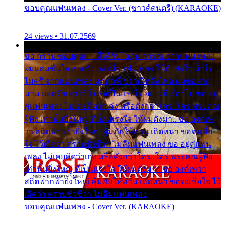
ขอบคุณแฟนเพลง - Cover Ver. (ซาวด์ดนตรี) (KARAOKE)
24 views • 31.07.2569
ขอ กราบ ขอบคุณ.... ที่ได้รับไออุ่น การุณ จากแฟน เพลง
ผมแสนชื่นใจ หายวังเวง เมื่อแฟนเพลง ให้กำลังใจ น้ำใจ
ไมตรี จากแฟนเพลง ทุกทุกที่ ปราณีหลั่งไหล ผมขอฝาก
นาม ยอดรักเอาไว้ โปรดเป็นแรงใจ อย่างนี้เรื่อยไป ขอ อยู่
คู่แฟนเพลง ไม่เคยคิดว่าเก่ง หรือดังกว่าใคร..ใคร พระคุณ
ผู้ฟัง เท่านั้นยิ่งใหญ่ ที่เป็นแรงใจ ให้ผมดังมา.. ขอ องค์เท
วา สถิตฟากฟ้ายิ่งใหญ่ คุ้มภัยให้ท่าน เถิดหนา ขอจงเชื่อ
ใจ ไว้เถิดว่า ตราบชั่วชีวา ไม่ลืมแฟนเพลง ขอ อยู่คู่แฟน
เพลง ไม่เคยคิดว่าเก่ง หรือดังกว่าใคร..ใคร พระคุณผู้ฟัง
เท่านั้นยิ่งใหญ่ ที่เป็นแรงใจ ให้ผมดังมา.. ขอ องค์เทวา
สถิตฟากฟ้ายิ่งใหญ่ คุ้มภัยให้ท่าน เถิดหนา ขอจงเชื่อใจ ไว้
เถิดว่า ตราบชั่วชีวา ไม่ลืมแฟนเพลง
ขอบคุณแฟนเพลง - Cover Ver. (KARAOKE)