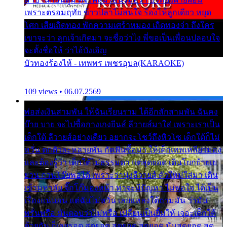
เพราะตรอมฤทัย ข้าวปลาไม่สนใจ ร้องไห้ลูกเดียว หยุด
โศก เสียเถิดทอง พักความเศร้าหมอง เถิดทองจ๋า ถึงใคร
เขาจะว่า ลูกเจ้าเกิดมา จะชื่อว่าไง พี่ขอเป็นเพื่อนปลอบใจ
จะตั้งชื่อให้ ว่าไอ้บังเอิญ
บัวทองร้องไห้ - เทพพร เพชรอุบล(KARAOKE)
109 views • 06.07.2569
พ่อส่งเงินสามพัน ให้ฉันเรียนราม ได้อีกสักสามพัน ฉันคง
บ๊าย บาย จะไปซื้อกางเกงยีนส์ ลีวายส์มาใส่ เพราะเราเป็น
เด็กใต้ ลีวายส์อย่างเดียว อยากจะโชว์ถึงหิวโซ เด็กใต้ก็ไม่
หวั่น ตกตัวละหลายพัน กัดฟันซื้อมา ให้เด็กเทพเหลียวมอง
และต้องรู้ว่า เด็กใต้ไม่ธรรมดา แต่สุดยอด เดินโยกย้ายเย
ยวน กวนโอ๊ยพอได้ เพราะว่านุ่งลีวายส์ ตัวใหม่ใส่มา เดิน
เข้ามหาลัย จิ๊กโก๊มองหน้า ท่าจะมีปัญหา ไม่พอใจ ได้เป็น
เรื่องแน่นอน แต่ฉันไม่หวั่น เลยแหลงใต้ถามมัน ว่ามัน
พรั่นพรือ มันตอบว่าไม่พรื่อ เปลี่ยนเป็นยิ้มให้ เจอะเด็กใต้
ด้วยกัน ก็เลยรอด สุดยอด สุดยอด สุดยอด มันสุดยอด สุด