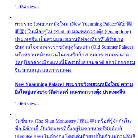
1,024 views
พระราชวังหยวนหมิงใหม่ (New Yuanming Palace/宮新園
明園) ในเมืองจูไห่ (Zhuhai) มณฑลกวางตุ้ง (Quangdong)
ประเทศจีน เป็นสวนและสถานที่ท่องเที่ยวที่ได้รับแรง
บันดาลใจจากพระราชวังฤดูร้อนเก่า (Old Summer Palace)
หรือหยวนหมิงหยวนในกรุงปักกิ่ง สวนสาธารณะขนาด
ใหญ่ใจกลางเมืองแห่งนี้มีครบทั้งธรรมชาติ สถาปัตยกรรม
จีน สวนสนุก และการแสดง
New Yuanming Palace | พระราชวังหยวนหมิงใหม่ ความ
ยิ่งใหญ่แห่งประวัติศาสตร์ มณฑลกวางตุ้ง ประเทศจีน
1,066 views
วัดซีซ่าน (Tsz Shan Monastery / 慈山寺) หรือที่รู้จักกันใน
ชื่อ ฉี่ซ้านจี๋ เป็นวัดพุทธที่ตั้งอยู่ริมชายหาดรีพัลส์เบย์
(Repulse Bay) ในฮ่องกง โดดเด่นด้วยรูปปั้นเจ้าแม่กวนอิมสี