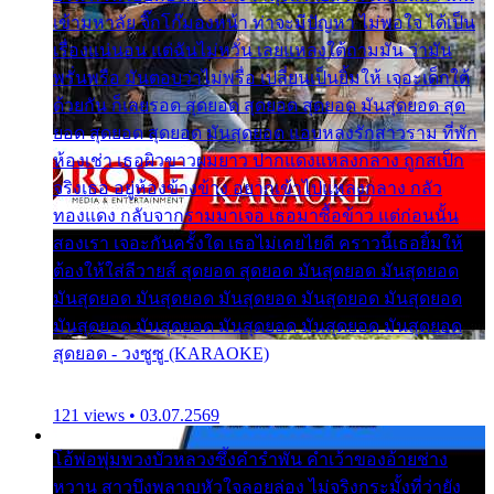
เข้ามหาลัย จิ๊กโก๊มองหน้า ท่าจะมีปัญหา ไม่พอใจ ได้เป็น
เรื่องแน่นอน แต่ฉันไม่หวั่น เลยแหลงใต้ถามมัน ว่ามัน
พรั่นพรือ มันตอบว่าไม่พรื่อ เปลี่ยนเป็นยิ้มให้ เจอะเด็กใต้
ด้วยกัน ก็เลยรอด สุดยอด สุดยอด สุดยอด มันสุดยอด สุด
ยอด สุดยอด สุดยอด มันสุดยอด แอบหลงรักสาวราม ที่พัก
ห้องเช่า เธอผิวขาวผมยาว ปากแดงแหลงกลาง ถูกสเป็ก
จริงเธอ อยู่ห้องข้างข้าง อยากเข้าไปแหลงกลาง กลัว
ทองแดง กลับจากรามมาเจอ เธอมาซื้อข้าว แต่ก่อนนั้น
สองเรา เจอะกันครั้งใด เธอไม่เคยไยดี คราวนี้เธอยิ้มให้
ต้องให้ใส่ลีวายส์ สุดยอด สุดยอด มันสุดยอด มันสุดยอด
มันสุดยอด มันสุดยอด มันสุดยอด มันสุดยอด มันสุดยอด
มันสุดยอด มันสุดยอด มันสุดยอด มันสุดยอด มันสุดยอด
สุดยอด - วงซูซู (KARAOKE)
121 views • 03.07.2569
โอ้พ่อพุ่มพวงบัวหลวงซึ้งคำรำพัน คำเว้าของอ้ายช่าง
หวาน สาวบึงพลาญหัวใจลอยล่อง ไม่จริงกระมั้งที่ว่ายัง