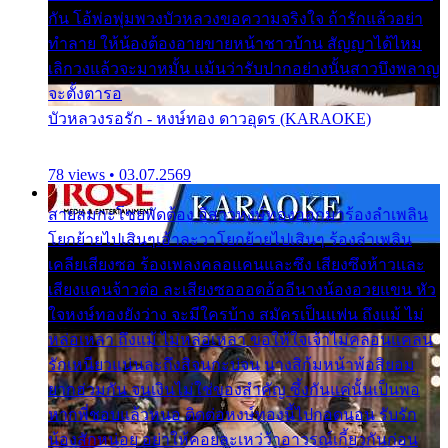
กัน โอ้พ่อพุ่มพวงบัวหลวงขอความจริงใจ ถ้ารักแล้วอย่า
ทำลาย ให้น้องต้องอายขายหน้าชาวบ้าน สัญญาได้ไหม
เลิกวงแล้วจะมาหมั้น แม้นว่ารับปากอย่างนั้นสาวบึงพลาญ
จะตั้งตารอ
บัวหลวงรอรัก - หงษ์ทอง ดาวอุดร (KARAOKE)
78 views • 03.07.2569
สายลมกะโชยพัดต้อง อีสาวหงษ์ทองออกมาร้องลำเพลิน
โยกย้ายไปเสินๆเอ้าละวาโยกย้ายไปเสินๆ ร้องลำเพลิน
เคลียเสียงซอ ร้องเพลงคลอแคนและซึง เสียงซึงห้าวและ
เสียงแคนจ้าวต่อ ละเสียงซอออดอ้ออีนางน้องอวยแขน หัว
ใจหงษ์ทองยังว่าง จะมีใครบ้าง สมัครเป็นแฟน ถึงแม้ ไม่
หล่อเหลา ถึงแม้ ไม่หล่อเหลา ขอให้ใจเจ้าไม่คลอนแคลน
รักเหนียวแน่นละถึงสิจนกะบ่จน นางสิก้มหน้าพ้อสิยอม
ยากฮ่วมกัน จนเงินไม่ใช่ของสำคัญ ซึ้งกันแค่นั้นเป็นพอ
หากพี่ชอบแล้วหนอ ติดต่อหงษ์ทองนี้ไปกอดนอน รับรัก
น้องสักหน่อย อย่าให้คอยละเหว่ว้าอาวรณ์เกี้ยวกันก่อน