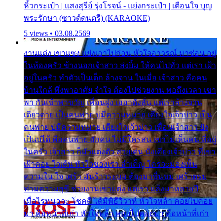
หิ้วกระเป๋า | แสงสุรีย์ รุ่งโรจน์ - แย่งกระเป๋า | เตือนใจ บุญ
พระรักษา (ซาวด์ดนตรี) (KARAOKE)
5 views • 03.08.2569
งานแต่ง เขาแซง แย่งเอาไปก่อน หัวใจอาวรณ์ มาซ่อน อยู่
ในห้องครัว ข้างนอกเจ้าสาว ส่งยิ้ม ให้คนไปทั่ว แต่เรา เฝ้า
อยู่ในครัว ทำตัวเป็นเด็ก ล้างจาน ในเมื่อ เจ้าสาว คือคน
บ้านใกล้ พึ่งพาอาศัย จำใจ ต้องไปช่วยงาน พอถึงเวลา เขา
พา กันเข้าพาขวัญ เพื่อนฝูง เฮฮาดังลั่น แต่เราล้างจาน
เดียวดาย เป็นคนพ่าย บ่มีความหมาย เคียงใจเจ้าบ่าว เป็น
คนพ่าย บ่มีความหมาย เคียงใจเจ้าบ่าว เพื่อนเจ้าสาว ยัง
เป็นบ่ได้ คือคนพ่าย ฮักคน ไม่มีใครสน เขาไม่เห็นคน ที่อยู่
ในครัว เจ้าสาว ก็มัวแต่งตัว สวยเด่น นั่งเคียงเจ้าบ่าว ที่เขา
เฝ้าคอย ใจเต้น หัวใจของเรา ลำเค็ญ ใครจะมองเห็น
ความใน ใจ เศร้า มันร้าวระบม ต้องมาขื่นขม เศร้าตรม
ท่ามความสุขี ช่วยงานเขาแต่ง แต่เรา แล้งมาหลายปี
เมื่อไรหนอจะ โชคดี ได้มีพิธีวิวาห์ หัวใจหล้า คอยไปคอย
มา คือหน้าที่เก่า หัวใจหล้า คอยไปคอยมา คือหน้าที่เก่า