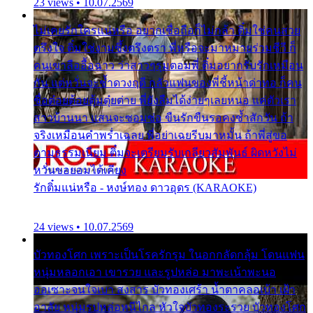
23 views • 10.07.2569
ไม่เคยรักใครแน่หรือ อยากเชื่อถือก็ไม่กล้า ติ๋มใช่คนสวย
ตรึงใจ ติ๋มใช่งามซึ้งตรึงตรา พี่หรือจะมาหมายร่วมชีวี ก็
คนเขาลืออื้อฉาว ว่าสาวๆรุมตอมพี่ ติ๋มอยากรับรักเหมือน
กัน แต่หวั่นจะช้ำดวงฤดี กลัวแฟนของพี่ชี้หน้าด่าทอ ก็คน
ชื่อต๋อยต้อยตุ้มตุ๋ยต่าย พี่ยังลืมได้ง่ายๆเลยหนอ แค่ตัวเรา
สาวบ้านนา แสนจะซอมซ่อ ขืนรักขืนรอคงช้ำสักวัน ถ้า
จริงเหมือนคำพร่ำเฉลย พี่อย่าเฉยรีบมาหมั้น ถ้าพี่สู่ขอ
ตามธรรมเนียม ติ๋มจะเตรียมรับเกลียวสัมพันธ์ ผิดหวังไม่
หวั่นขอยอมได้เคียง
รักติ๋มแน่หรือ - หงษ์ทอง ดาวอุดร (KARAOKE)
24 views • 10.07.2569
บัวทองโศก เพราะเป็นโรครักรุม ในอกกลัดกลุ้ม โดนแฟน
หนุ่มหลอกเอา เขารวย และรูปหล่อ มาพะเน้าพะนอ
ออเซาะจนใจเบา สงสาร บัวทองเศร้า น้ำตาคลอเบ้า เฝ้า
อาลัย หนุ่มรูปหล่อหนีไกล หัวใจบัวทองระรวย บัวทองโศก