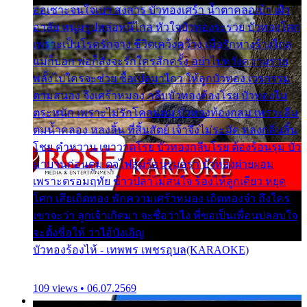
ออเซาะจนใจเบา สงสาร บัวทองเศร้า น้ำตาคลอเบ้า เฝ้า
อาลัย หนุ่มรูปหล่อหนีไกล หัวใจบัวทองระรวย บัวทองโศก
เพราะเป็นโรครักจาง ชีวิตเคว้งคว้าง เมื่อรักห่างร้างไกล
แม่ก็บอก พ่อก็สั่งจะรักใครสักครั้ง อย่าไปหวังความรวย
พลั้งไปใครจะช่วย ซื้อเปลมาไกว ให้ลูกบัวทอง เวรกรรม
ตามสนอง จึงเศร้าหมอง กลีบบัวทองต้องโรย บัวทองไม่
ตระหนัก เพราะไม่รักโคลนตม บัวทองท้องกลม เพราะลืม
ตมน้ำคลอง หลงลิ้น ที่สิ้นสัตย์ เจ้าจึงไม่ระมัด หลงกลิ่นลิ้น
โชย คำหวาน เขาวาดโรย บัวทองกลีบโรย ต้องร้อนรุม บัว
มาบานก่อนตูม ดุจไฟสุมร้อนรุมอุรา บัวทองผ่ายผอม
เพราะตรอมฤทัย ข้าวปลาไม่สนใจ ร้องไห้ลูกเดียว หยุด
โศก เสียเถิดทอง พักความเศร้าหมอง เถิดทองจ๋า ถึงใคร
เขาจะว่า ลูกเจ้าเกิดมา จะชื่อว่าไง พี่ขอเป็นเพื่อนปลอบใจ
จะตั้งชื่อให้ ว่าไอ้บังเอิญ
บัวทองร้องไห้ - เทพพร เพชรอุบล(KARAOKE)
109 views • 06.07.2569