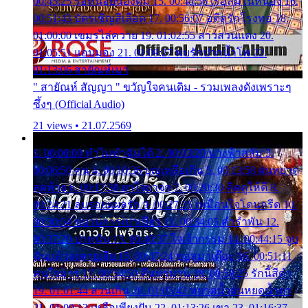
00:45:25 รอหน่อยน้องติ๋ม 15. 00:48:56 เรือล่มในหนอง 16.
00:51:43 บัตรเชิญสีเลือด 17. 00:56:07 อดีตรักโรงทอ 18.
01:00:00 เขมรไล่ควาย 19. 01:02:55 สาวสวนแตง 20.
01:05:51 แอบมอง 21. 01:09:27 พบรักปากน้ำโพ 22.
01:13:06 สายัณห์เมา
" สายัณห์ สัญญา " ขวัญใจคนเดิม - รวมเพลงดังเพราะๆ
ซึ้งๆ (Official Audio)
21 views • 21.07.2569
1. 00:00:00 ทำไมทำฉันได้ 2. 00:03:20 นางฟ้าสลัม 3.
00:06:50 คน 4. 00:10:36 บุญเหลือเกิน 5. 00:13:58 ฝนหยาด
สุดท้าย 6. 00:17:30 ยาใจยาจก 7. 00:20:30 คิดดูให้ดี 8.
00:24:21 ลบรอยแผลรัก 9. 00:27:35 เหมือนใจโดนกรีด 10.
00:30:54 ขบวนการเปาเปียว 11. 00:34:05 คำรำพัน 12.
00:37:20 ปาหนัน 13. 00:40:37 ใจเจ้ากรรม 14. 00:44:15 จูบ
ฉันแล้วจงตายเสีย 15. 00:47:24 ขอสูมาเต๊อะ 16. 00:51:11
คนใจมาร 17. 00:54:50 คืนทรมาน 18. 00:58:25 รักนี้สีดำ
19. 01:01:44 ส่วนเกิน 20. 01:05:42 หยาดน้ำฝนหยดน้ำตา
21. 01:09:13 เหลือเพียงฝัน 22. 01:13:26 เขา 23. 01:16:37