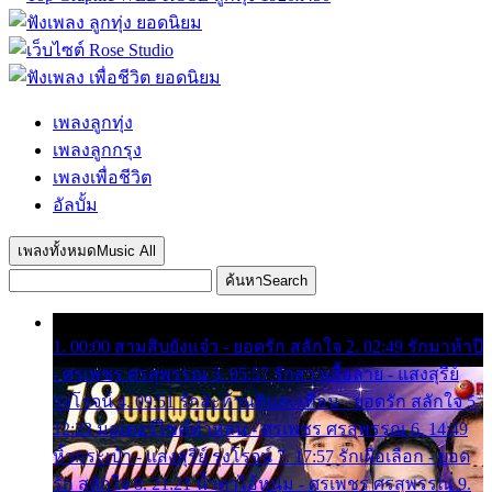
เพลงลูกทุ่ง
เพลงลูกกรุง
เพลงเพื่อชีวิต
อัลบั้ม
เพลงทั้งหมด
Music All
ค้นหา
Search
1. 00:00 สามสิบยังแจ๋ว - ยอดรัก สลักใจ 2. 02:49 รักมาห้าปี
- ศรเพชร ศรสุพรรณ 3. 05:57 รักสาวเสื้อลาย - แสงสุรีย์
รุ่งโรจน์ 4. 09:51 รักสะท้านดินสะเทือน - ยอดรัก สลักใจ 5.
12:23 มอเตอร์ไซค์ทำหล่น - ศรเพชร ศรสุพรรณ 6. 14:49
หิ้วกระเป๋า - แสงสุรีย์ รุ่งโรจน์ 7. 17:57 รักเผื่อเลือก - ยอด
รัก สลักใจ 8. 21:21 น้ำตาไอ้หนุ่ม - ศรเพชร ศรสุพรรณ 9.