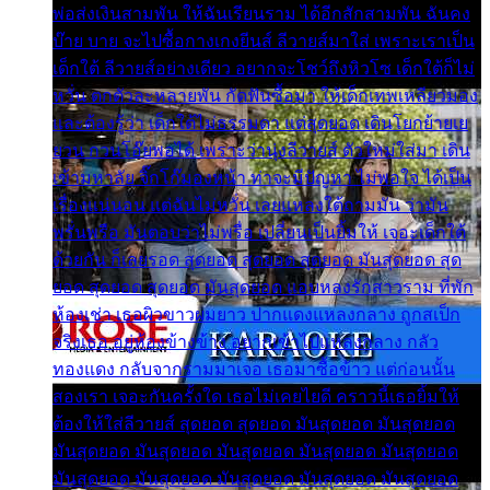
พ่อส่งเงินสามพัน ให้ฉันเรียนราม ได้อีกสักสามพัน ฉันคง
บ๊าย บาย จะไปซื้อกางเกงยีนส์ ลีวายส์มาใส่ เพราะเราเป็น
เด็กใต้ ลีวายส์อย่างเดียว อยากจะโชว์ถึงหิวโซ เด็กใต้ก็ไม่
หวั่น ตกตัวละหลายพัน กัดฟันซื้อมา ให้เด็กเทพเหลียวมอง
และต้องรู้ว่า เด็กใต้ไม่ธรรมดา แต่สุดยอด เดินโยกย้ายเย
ยวน กวนโอ๊ยพอได้ เพราะว่านุ่งลีวายส์ ตัวใหม่ใส่มา เดิน
เข้ามหาลัย จิ๊กโก๊มองหน้า ท่าจะมีปัญหา ไม่พอใจ ได้เป็น
เรื่องแน่นอน แต่ฉันไม่หวั่น เลยแหลงใต้ถามมัน ว่ามัน
พรั่นพรือ มันตอบว่าไม่พรื่อ เปลี่ยนเป็นยิ้มให้ เจอะเด็กใต้
ด้วยกัน ก็เลยรอด สุดยอด สุดยอด สุดยอด มันสุดยอด สุด
ยอด สุดยอด สุดยอด มันสุดยอด แอบหลงรักสาวราม ที่พัก
ห้องเช่า เธอผิวขาวผมยาว ปากแดงแหลงกลาง ถูกสเป็ก
จริงเธอ อยู่ห้องข้างข้าง อยากเข้าไปแหลงกลาง กลัว
ทองแดง กลับจากรามมาเจอ เธอมาซื้อข้าว แต่ก่อนนั้น
สองเรา เจอะกันครั้งใด เธอไม่เคยไยดี คราวนี้เธอยิ้มให้
ต้องให้ใส่ลีวายส์ สุดยอด สุดยอด มันสุดยอด มันสุดยอด
มันสุดยอด มันสุดยอด มันสุดยอด มันสุดยอด มันสุดยอด
มันสุดยอด มันสุดยอด มันสุดยอด มันสุดยอด มันสุดยอด