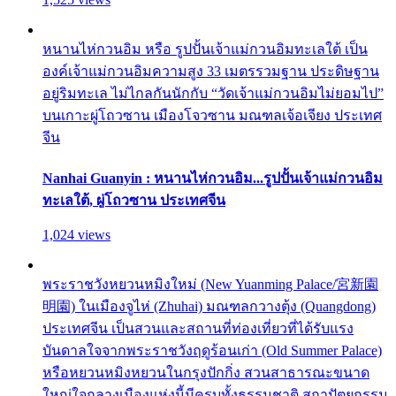
หนานไห่กวนอิม หรือ รูปปั้นเจ้าแม่กวนอิมทะเลใต้ เป็น
องค์เจ้าแม่กวนอิมความสูง 33 เมตรรวมฐาน ประดิษฐาน
อยู่ริมทะเล ไม่ไกลกันนักกับ “วัดเจ้าแม่กวนอิมไม่ยอมไป”
บนเกาะผู่โถวซาน เมืองโจวซาน มณฑลเจ้อเจียง ประเทศ
จีน
Nanhai Guanyin : หนานไห่กวนอิม...รูปปั้นเจ้าแม่กวนอิม
ทะเลใต้, ผู่โถวซาน ประเทศจีน
1,024 views
พระราชวังหยวนหมิงใหม่ (New Yuanming Palace/宮新園
明園) ในเมืองจูไห่ (Zhuhai) มณฑลกวางตุ้ง (Quangdong)
ประเทศจีน เป็นสวนและสถานที่ท่องเที่ยวที่ได้รับแรง
บันดาลใจจากพระราชวังฤดูร้อนเก่า (Old Summer Palace)
หรือหยวนหมิงหยวนในกรุงปักกิ่ง สวนสาธารณะขนาด
ใหญ่ใจกลางเมืองแห่งนี้มีครบทั้งธรรมชาติ สถาปัตยกรรม