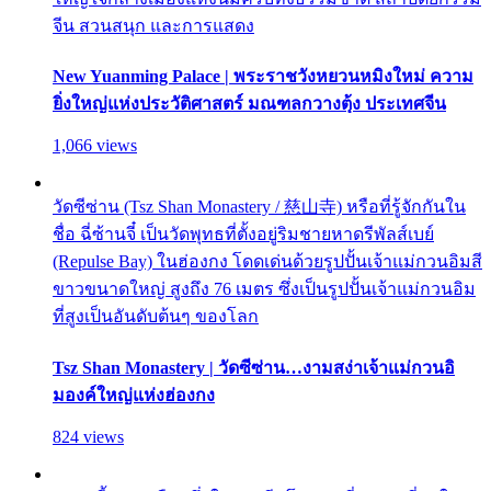
จีน สวนสนุก และการแสดง
New Yuanming Palace | พระราชวังหยวนหมิงใหม่ ความ
ยิ่งใหญ่แห่งประวัติศาสตร์ มณฑลกวางตุ้ง ประเทศจีน
1,066 views
วัดซีซ่าน (Tsz Shan Monastery / 慈山寺) หรือที่รู้จักกันใน
ชื่อ ฉี่ซ้านจี๋ เป็นวัดพุทธที่ตั้งอยู่ริมชายหาดรีพัลส์เบย์
(Repulse Bay) ในฮ่องกง โดดเด่นด้วยรูปปั้นเจ้าแม่กวนอิมสี
ขาวขนาดใหญ่ สูงถึง 76 เมตร ซึ่งเป็นรูปปั้นเจ้าแม่กวนอิม
ที่สูงเป็นอันดับต้นๆ ของโลก
Tsz Shan Monastery | วัดซีซ่าน…งามสง่าเจ้าแม่กวนอิ
มองค์ใหญ่แห่งฮ่องกง
824 views