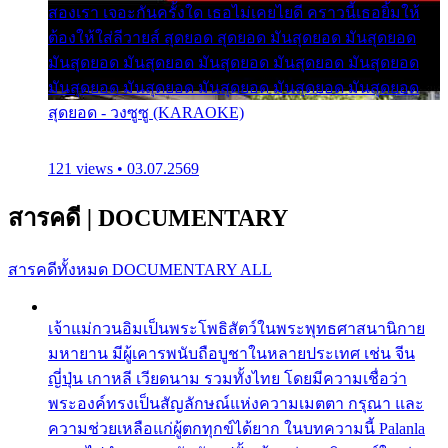
สองเรา เจอะกันครั้งใด เธอไม่เคยไยดี คราวนี้เธอยิ้มให้
ต้องให้ใส่ลีวายส์ สุดยอด สุดยอด มันสุดยอด มันสุดยอด
มันสุดยอด มันสุดยอด มันสุดยอด มันสุดยอด มันสุดยอด
มันสุดยอด มันสุดยอด มันสุดยอด มันสุดยอด มันสุดยอด
สุดยอด - วงซูซู (KARAOKE)
121 views • 03.07.2569
สารคดี
|
DOCUMENTARY
สารคดีทั้งหมด
DOCUMENTARY ALL
เจ้าแม่กวนอิมเป็นพระโพธิสัตว์ในพระพุทธศาสนานิกาย
มหายาน มีผู้เคารพนับถือบูชาในหลายประเทศ เช่น จีน
ญี่ปุ่น เกาหลี เวียดนาม รวมทั้งไทย โดยมีความเชื่อว่า
พระองค์ทรงเป็นสัญลักษณ์แห่งความเมตตา กรุณา และ
ความช่วยเหลือแก่ผู้ตกทุกข์ได้ยาก ในบทความนี้ Palanla