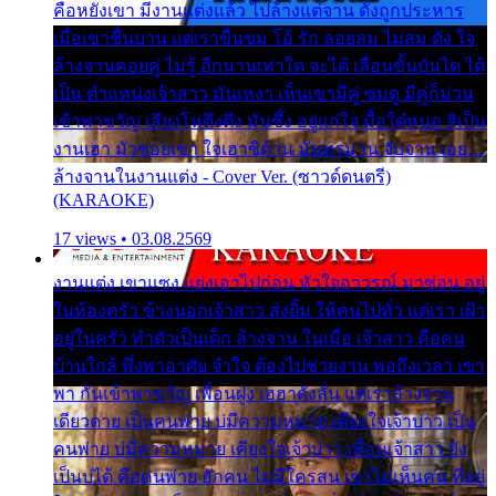
คือหยังเขา มีงานแต่งแล้ว ไปล้างแต่จาน ดั่งถูกประหาร
เมื่อเขาชื่นบาน แต่เราขื่นขม โอ้ รัก ลอยลม ไม่สม ดัง ใจ
ล้างจานคอยคู่ ไม่รู้ อีกนานเท่าใด จะได้ เลื่อนขั้นบันได ได้
เป็น ตำแหน่งเจ้าสาว มันเหงา เห็นเขามีคู่ ซมดู มีคู่ก็ม่วน
เข้าพาขวัญ เสียงโห่ตึงตึง มันซึ้ง อยู่แก่ใจ มื้อใด๋หนอ สิเป็น
งานเฮา มัวซอยเขา ใจเฮาซิด้าน มันทรมาน จับจาน เอย…
ล้างจานในงานแต่ง - Cover Ver. (ซาวด์ดนตรี)
(KARAOKE)
17 views • 03.08.2569
งานแต่ง เขาแซง แย่งเอาไปก่อน หัวใจอาวรณ์ มาซ่อน อยู่
ในห้องครัว ข้างนอกเจ้าสาว ส่งยิ้ม ให้คนไปทั่ว แต่เรา เฝ้า
อยู่ในครัว ทำตัวเป็นเด็ก ล้างจาน ในเมื่อ เจ้าสาว คือคน
บ้านใกล้ พึ่งพาอาศัย จำใจ ต้องไปช่วยงาน พอถึงเวลา เขา
พา กันเข้าพาขวัญ เพื่อนฝูง เฮฮาดังลั่น แต่เราล้างจาน
เดียวดาย เป็นคนพ่าย บ่มีความหมาย เคียงใจเจ้าบ่าว เป็น
คนพ่าย บ่มีความหมาย เคียงใจเจ้าบ่าว เพื่อนเจ้าสาว ยัง
เป็นบ่ได้ คือคนพ่าย ฮักคน ไม่มีใครสน เขาไม่เห็นคน ที่อยู่