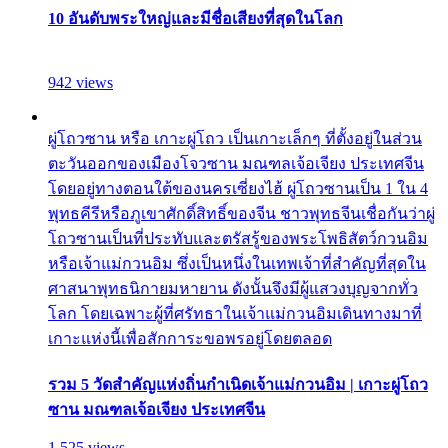
10 อันดับพระใหญ่และมีชื่อเสียงที่สุดในโลก
942 views
ผู่โถวซาน หรือ เกาะผู่โถว เป็นเกาะเล็กๆ ที่ตั้งอยู่ในส่วน
ตะวันออกของเมืองโจวซาน มณฑลเจ้อเจียง ประเทศจีน
โดยอยู่ทางตอนใต้ของนครเซี่ยงไฮ้ ผู่โถวซานเป็น 1 ใน 4
พุทธคีรีหรือภูเขาศักดิ์สิทธิ์ของจีน ชาวพุทธจีนเชื่อกันว่าผู่
โถวซานเป็นที่ประทับและตรัสรู้ของพระโพธิสัตว์กวนอิม
หรือเจ้าแม่กวนอิม ซึ่งเป็นหนึ่งในเทพเจ้าที่สำคัญที่สุดใน
ศาสนาพุทธนิกายมหายาน ดังนั้นจึงมีผู้แสวงบุญจากทั่ว
โลก โดยเฉพาะผู้ที่ศรัทธาในเจ้าแม่กวนอิมเดินทางมาที่
เกาะแห่งนี้เพื่อสักการะขอพรอยู่โดยตลอด
รวม 5 วัดสำคัญแห่งถิ่นกำเนิดเจ้าแม่กวนอิม | เกาะผู่โถว
ซาน มณฑลเจ้อเจียง ประเทศจีน
1,525 views