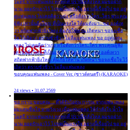
ไมตรี จากแฟนเพลง ทุกทุกที่ ปราณีหลั่งไหล ผมขอฝาก
นาม ยอดรักเอาไว้ โปรดเป็นแรงใจ อย่างนี้เรื่อยไป ขอ อยู่
คู่แฟนเพลง ไม่เคยคิดว่าเก่ง หรือดังกว่าใคร..ใคร พระคุณ
ผู้ฟัง เท่านั้นยิ่งใหญ่ ที่เป็นแรงใจ ให้ผมดังมา.. ขอ องค์เท
วา สถิตฟากฟ้ายิ่งใหญ่ คุ้มภัยให้ท่าน เถิดหนา ขอจงเชื่อ
ใจ ไว้เถิดว่า ตราบชั่วชีวา ไม่ลืมแฟนเพลง ขอ อยู่คู่แฟน
เพลง ไม่เคยคิดว่าเก่ง หรือดังกว่าใคร..ใคร พระคุณผู้ฟัง
เท่านั้นยิ่งใหญ่ ที่เป็นแรงใจ ให้ผมดังมา.. ขอ องค์เทวา
สถิตฟากฟ้ายิ่งใหญ่ คุ้มภัยให้ท่าน เถิดหนา ขอจงเชื่อใจ ไว้
เถิดว่า ตราบชั่วชีวา ไม่ลืมแฟนเพลง
ขอบคุณแฟนเพลง - Cover Ver. (ซาวด์ดนตรี) (KARAOKE)
24 views • 31.07.2569
ขอ กราบ ขอบคุณ.... ที่ได้รับไออุ่น การุณ จากแฟน เพลง
ผมแสนชื่นใจ หายวังเวง เมื่อแฟนเพลง ให้กำลังใจ น้ำใจ
ไมตรี จากแฟนเพลง ทุกทุกที่ ปราณีหลั่งไหล ผมขอฝาก
นาม ยอดรักเอาไว้ โปรดเป็นแรงใจ อย่างนี้เรื่อยไป ขอ อยู่