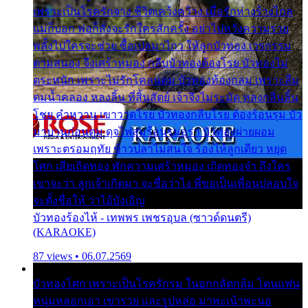
เพราะเป็นโรครักจาง ชีวิตเคว้งคว้าง เมื่อรักห่างร้างไกล
แม่ก็บอก พ่อก็สั่งจะรักใครสักครั้ง อย่าไปหวังความรวย
พลั้งไปใครจะช่วย ซื้อเปลมาไกว ให้ลูกบัวทอง เวรกรรม
ตามสนอง จึงเศร้าหมอง กลีบบัวทองต้องโรย บัวทองไม่
ตระหนัก เพราะไม่รักโคลนตม บัวทองท้องกลม เพราะลืม
ตมน้ำคลอง หลงลิ้น ที่สิ้นสัตย์ เจ้าจึงไม่ระมัด หลงกลิ่นลิ้น
โชย คำหวาน เขาวาดโรย บัวทองกลีบโรย ต้องร้อนรุม บัว
มาบานก่อนตูม ดุจไฟสุมร้อนรุมอุรา บัวทองผ่ายผอม
เพราะตรอมฤทัย ข้าวปลาไม่สนใจ ร้องไห้ลูกเดียว หยุด
โศก เสียเถิดทอง พักความเศร้าหมอง เถิดทองจ๋า ถึงใคร
เขาจะว่า ลูกเจ้าเกิดมา จะชื่อว่าไง พี่ขอเป็นเพื่อนปลอบใจ
จะตั้งชื่อให้ ว่าไอ้บังเอิญ
บัวทองร้องไห้ - เทพพร เพชรอุบล (ซาวด์ดนตรี)
(KARAOKE)
87 views • 06.07.2569
บัวทองโศก เพราะเป็นโรครักรุม ในอกกลัดกลุ้ม โดนแฟน
หนุ่มหลอกเอา เขารวย และรูปหล่อ มาพะเน้าพะนอ