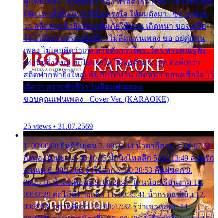
คู่แฟนเพลง ไม่เคยคิดว่าเก่ง หรือดังกว่าใคร..ใคร พระคุณ
ผู้ฟัง เท่านั้นยิ่งใหญ่ ที่เป็นแรงใจ ให้ผมดังมา.. ขอ องค์เท
วา สถิตฟากฟ้ายิ่งใหญ่ คุ้มภัยให้ท่าน เถิดหนา ขอจงเชื่อ
ใจ ไว้เถิดว่า ตราบชั่วชีวา ไม่ลืมแฟนเพลง ขอ อยู่คู่แฟน
เพลง ไม่เคยคิดว่าเก่ง หรือดังกว่าใคร..ใคร พระคุณผู้ฟัง
เท่านั้นยิ่งใหญ่ ที่เป็นแรงใจ ให้ผมดังมา.. ขอ องค์เทวา
สถิตฟากฟ้ายิ่งใหญ่ คุ้มภัยให้ท่าน เถิดหนา ขอจงเชื่อใจ ไว้
เถิดว่า ตราบชั่วชีวา ไม่ลืมแฟนเพลง
ขอบคุณแฟนเพลง - Cover Ver. (KARAOKE)
25 views • 31.07.2569
1. 00:00:00 ยินดีรับเดน 2. 00:03:44 น้ำตาอีสาน 3. 00:07:51
กิ่งทองใบหยก 4. 00:10:35 น้ำนิ่งไหลลึก 5. 00:13:49 ลานรัก
ลานเท 6. 00:17:06 จำใจจาก 7. 00:20:53 คืนฝนตก 8.
00:25:16 น้ำลงเดือนยี่ 9. 00:28:47 โสนน้อยเรือนงาม 10.
00:32:29 ตอไม้ที่ตายแล้ว 11. 00:35:41 น้ำกรดแช่เย็น 12.
00:39:08 อยากฟังซ้ำ 13. 00:42:32 รู้ว่าเขาหลอก 14.