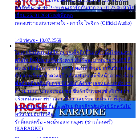
ขอรักคืน 24. 01:19:56 คนเรารักกันยาก 25. 01:23:06 หัวใจ
เถื่อน 26. 01:26:45 อยู่เพื่อลูก
เพลงเพราะเสนาะดวงใจ - ดาวใจ ไพจิตร (Official Audio)
140 views • 10.07.2569
ไม่เคยรักใครแน่หรือ อยากเชื่อถือก็ไม่กล้า ติ๋มใช่คนสวย
ตรึงใจ ติ๋มใช่งามซึ้งตรึงตรา พี่หรือจะมาหมายร่วมชีวี ก็
คนเขาลืออื้อฉาว ว่าสาวๆรุมตอมพี่ ติ๋มอยากรับรักเหมือน
กัน แต่หวั่นจะช้ำดวงฤดี กลัวแฟนของพี่ชี้หน้าด่าทอ ก็คน
ชื่อต๋อยต้อยตุ้มตุ๋ยต่าย พี่ยังลืมได้ง่ายๆเลยหนอ แค่ตัวเรา
สาวบ้านนา แสนจะซอมซ่อ ขืนรักขืนรอคงช้ำสักวัน ถ้า
จริงเหมือนคำพร่ำเฉลย พี่อย่าเฉยรีบมาหมั้น ถ้าพี่สู่ขอ
ตามธรรมเนียม ติ๋มจะเตรียมรับเกลียวสัมพันธ์ ผิดหวังไม่
หวั่นขอยอมได้เคียง
รักติ๋มแน่หรือ - หงษ์ทอง ดาวอุดร (ซาวด์ดนตรี)
(KARAOKE)