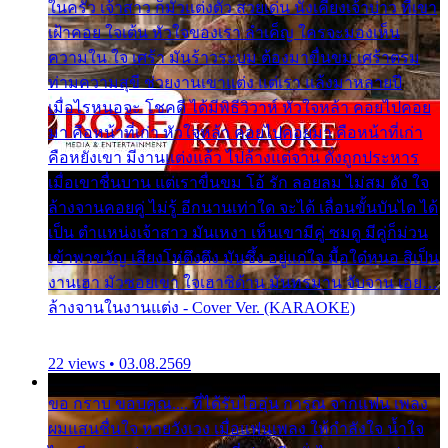
ในครัว เจ้าสาว ก็มัวแต่งตัว สวยเด่น นั่งเคียงเจ้าบ่าว ที่เขา
เฝ้าคอย ใจเต้น หัวใจของเรา ลำเค็ญ ใครจะมองเห็น
ความใน ใจ เศร้า มันร้าวระบม ต้องมาขื่นขม เศร้าตรม
ท่ามความสุขี ช่วยงานเขาแต่ง แต่เรา แล้งมาหลายปี
เมื่อไรหนอจะ โชคดี ได้มีพิธีวิวาห์ หัวใจหล้า คอยไปคอย
มา คือหน้าที่เก่า หัวใจหล้า คอยไปคอยมา คือหน้าที่เก่า
คือหยังเขา มีงานแต่งแล้ว ไปล้างแต่จาน ดั่งถูกประหาร
เมื่อเขาชื่นบาน แต่เราขื่นขม โอ้ รัก ลอยลม ไม่สม ดัง ใจ
ล้างจานคอยคู่ ไม่รู้ อีกนานเท่าใด จะได้ เลื่อนขั้นบันได ได้
เป็น ตำแหน่งเจ้าสาว มันเหงา เห็นเขามีคู่ ซมดู มีคู่ก็ม่วน
เข้าพาขวัญ เสียงโห่ตึงตึง มันซึ้ง อยู่แก่ใจ มื้อใด๋หนอ สิเป็น
งานเฮา มัวซอยเขา ใจเฮาซิด้าน มันทรมาน จับจาน เอย…
ล้างจานในงานแต่ง - Cover Ver. (KARAOKE)
22 views • 03.08.2569
ขอ กราบ ขอบคุณ.... ที่ได้รับไออุ่น การุณ จากแฟน เพลง
ผมแสนชื่นใจ หายวังเวง เมื่อแฟนเพลง ให้กำลังใจ น้ำใจ