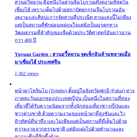
สวนอวี้หยวน คือหนึ่งในสวนจีนโบราณที่งดงามที่สุดใน
เซี่ยงไฮ้ เพราะเต็มไปด้วยสถาปัตยกรรมจีนโบราณอัน
งดงามและศิลปะการจัดสวนที่ประณีต สวนแห่งนี้ไม่เพียง
แต่เป็นสถานที่พักผ่อนหย่อนใจแต่ยังเป็นมรดกทาง
วัฒนธรรมที่สำคัญของจีนด้วยประวัติศาสตร์อันยาวนาน
กว่า 400 ปี
Yuyuan Garden : สวนอวี้หยวน จุดเช็กอินห้ามพลาดเมื่อ
มาเซี่ยงไฮ้ ประเทศจีน
1,302 views
หน้าผาโทจินโบ (Tojinbo) ตั้งอยู่ในจังหวัดฟุกุอิ (Fukui) ทาง
ภาคตะวันออกของประเทศญี่ปุ่น เป็นหนึ่งในสถานที่ท่อง
เที่ยวที่ได้รับความนิยมจากทั้งนักท่องเที่ยวชาวญี่ปุ่นและ
ชาวต่างชาติ ด้วยความงามของหน้าผาที่สูงชันและวิว
ทิวทัศน์ที่น่าทึ่ง และไม่เพียงแต่เป็นสถานที่ที่เต็มไปด้วย
ความงามจากธรรมชาติ แต่ยังแฝงไปด้วยตำนานและ
ความเชื่อที่ลึกซึ้งด้วย