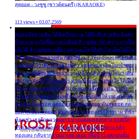
สุดยอด - วงซูซู (ซาวด์ดนตรี) (KARAOKE)
113 views • 03.07.2569
พ่อส่งเงินสามพัน ให้ฉันเรียนราม ได้อีกสักสามพัน ฉันคง
บ๊าย บาย จะไปซื้อกางเกงยีนส์ ลีวายส์มาใส่ เพราะเราเป็น
เด็กใต้ ลีวายส์อย่างเดียว อยากจะโชว์ถึงหิวโซ เด็กใต้ก็ไม่
หวั่น ตกตัวละหลายพัน กัดฟันซื้อมา ให้เด็กเทพเหลียวมอง
และต้องรู้ว่า เด็กใต้ไม่ธรรมดา แต่สุดยอด เดินโยกย้ายเย
ยวน กวนโอ๊ยพอได้ เพราะว่านุ่งลีวายส์ ตัวใหม่ใส่มา เดิน
เข้ามหาลัย จิ๊กโก๊มองหน้า ท่าจะมีปัญหา ไม่พอใจ ได้เป็น
เรื่องแน่นอน แต่ฉันไม่หวั่น เลยแหลงใต้ถามมัน ว่ามัน
พรั่นพรือ มันตอบว่าไม่พรื่อ เปลี่ยนเป็นยิ้มให้ เจอะเด็กใต้
ด้วยกัน ก็เลยรอด สุดยอด สุดยอด สุดยอด มันสุดยอด สุด
ยอด สุดยอด สุดยอด มันสุดยอด แอบหลงรักสาวราม ที่พัก
ห้องเช่า เธอผิวขาวผมยาว ปากแดงแหลงกลาง ถูกสเป็ก
จริงเธอ อยู่ห้องข้างข้าง อยากเข้าไปแหลงกลาง กลัว
ทองแดง กลับจากรามมาเจอ เธอมาซื้อข้าว แต่ก่อนนั้น