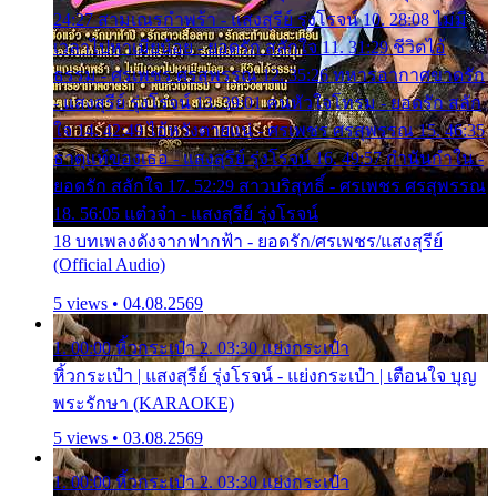
24:27 สามเณรกำพร้า - แสงสุรีย์ รุ่งโรจน์ 10. 28:08 ไม่มี
เวลาไปหาเมียน้อย - ยอดรัก สลักใจ 11. 31:29 ชีวิตไอ้
ธรรม - ศรเพชร ศรสุพรรณ 12. 35:26 ทหารอากาศขาดรัก
- แสงสุรีย์ รุ่งโรจน์ 13. 39:01 คนหัวใจโทรม - ยอดรัก สลัก
ใจ 14. 42:49 ไอ้หวังตายแน่ - ศรเพชร ศรสุพรรณ 15. 46:35
ธาตุแท้ของเธอ - แสงสุรีย์ รุ่งโรจน์ 16. 49:57 กำนันกำใน -
ยอดรัก สลักใจ 17. 52:29 สาวบริสุทธิ์ - ศรเพชร ศรสุพรรณ
18. 56:05 แต๋วจ๋า - แสงสุรีย์ รุ่งโรจน์
18 บทเพลงดังจากฟากฟ้า - ยอดรัก/ศรเพชร/แสงสุรีย์
(Official Audio)
5 views • 04.08.2569
1. 00:00 หิ้วกระเป๋า 2. 03:30 แย่งกระเป๋า
หิ้วกระเป๋า | แสงสุรีย์ รุ่งโรจน์ - แย่งกระเป๋า | เตือนใจ บุญ
พระรักษา (KARAOKE)
5 views • 03.08.2569
1. 00:00 หิ้วกระเป๋า 2. 03:30 แย่งกระเป๋า