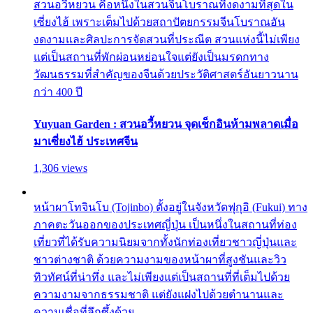
สวนอวี้หยวน คือหนึ่งในสวนจีนโบราณที่งดงามที่สุดใน
เซี่ยงไฮ้ เพราะเต็มไปด้วยสถาปัตยกรรมจีนโบราณอัน
งดงามและศิลปะการจัดสวนที่ประณีต สวนแห่งนี้ไม่เพียง
แต่เป็นสถานที่พักผ่อนหย่อนใจแต่ยังเป็นมรดกทาง
วัฒนธรรมที่สำคัญของจีนด้วยประวัติศาสตร์อันยาวนาน
กว่า 400 ปี
Yuyuan Garden : สวนอวี้หยวน จุดเช็กอินห้ามพลาดเมื่อ
มาเซี่ยงไฮ้ ประเทศจีน
1,306 views
หน้าผาโทจินโบ (Tojinbo) ตั้งอยู่ในจังหวัดฟุกุอิ (Fukui) ทาง
ภาคตะวันออกของประเทศญี่ปุ่น เป็นหนึ่งในสถานที่ท่อง
เที่ยวที่ได้รับความนิยมจากทั้งนักท่องเที่ยวชาวญี่ปุ่นและ
ชาวต่างชาติ ด้วยความงามของหน้าผาที่สูงชันและวิว
ทิวทัศน์ที่น่าทึ่ง และไม่เพียงแต่เป็นสถานที่ที่เต็มไปด้วย
ความงามจากธรรมชาติ แต่ยังแฝงไปด้วยตำนานและ
ความเชื่อที่ลึกซึ้งด้วย