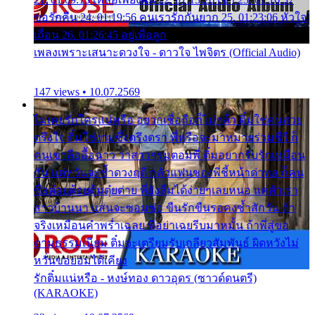
ขอรักคืน 24. 01:19:56 คนเรารักกันยาก 25. 01:23:06 หัวใจ
เถื่อน 26. 01:26:45 อยู่เพื่อลูก
เพลงเพราะเสนาะดวงใจ - ดาวใจ ไพจิตร (Official Audio)
147 views • 10.07.2569
ไม่เคยรักใครแน่หรือ อยากเชื่อถือก็ไม่กล้า ติ๋มใช่คนสวย
ตรึงใจ ติ๋มใช่งามซึ้งตรึงตรา พี่หรือจะมาหมายร่วมชีวี ก็
คนเขาลืออื้อฉาว ว่าสาวๆรุมตอมพี่ ติ๋มอยากรับรักเหมือน
กัน แต่หวั่นจะช้ำดวงฤดี กลัวแฟนของพี่ชี้หน้าด่าทอ ก็คน
ชื่อต๋อยต้อยตุ้มตุ๋ยต่าย พี่ยังลืมได้ง่ายๆเลยหนอ แค่ตัวเรา
สาวบ้านนา แสนจะซอมซ่อ ขืนรักขืนรอคงช้ำสักวัน ถ้า
จริงเหมือนคำพร่ำเฉลย พี่อย่าเฉยรีบมาหมั้น ถ้าพี่สู่ขอ
ตามธรรมเนียม ติ๋มจะเตรียมรับเกลียวสัมพันธ์ ผิดหวังไม่
หวั่นขอยอมได้เคียง
รักติ๋มแน่หรือ - หงษ์ทอง ดาวอุดร (ซาวด์ดนตรี)
(KARAOKE)