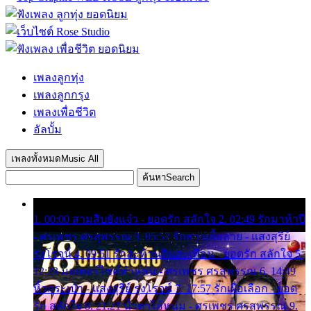
เพลงลูกทุ่ง
เพลงลูกกรุง
เพลงเพื่อชีวิต
อัลบั้ม
เพลงทั้งหมด
Music All
ค้นหา
Search
1. 00:00 สามสิบยังแจ๋ว - ยอดรัก สลักใจ 2. 02:49 รักมาห้าปี
- ศรเพชร ศรสุพรรณ 3. 05:57 รักสาวเสื้อลาย - แสงสุรีย์
รุ่งโรจน์ 4. 09:51 รักสะท้านดินสะเทือน - ยอดรัก สลักใจ 5.
12:23 มอเตอร์ไซค์ทำหล่น - ศรเพชร ศรสุพรรณ 6. 14:49
หิ้วกระเป๋า - แสงสุรีย์ รุ่งโรจน์ 7. 17:57 รักเผื่อเลือก - ยอด
รัก สลักใจ 8. 21:21 น้ำตาไอ้หนุ่ม - ศรเพชร ศรสุพรรณ 9.