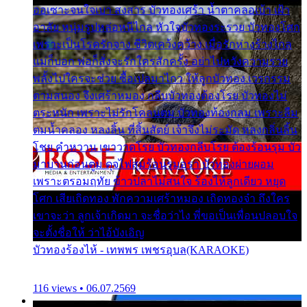
ออเซาะจนใจเบา สงสาร บัวทองเศร้า น้ำตาคลอเบ้า เฝ้า
อาลัย หนุ่มรูปหล่อหนีไกล หัวใจบัวทองระรวย บัวทองโศก
เพราะเป็นโรครักจาง ชีวิตเคว้งคว้าง เมื่อรักห่างร้างไกล
แม่ก็บอก พ่อก็สั่งจะรักใครสักครั้ง อย่าไปหวังความรวย
พลั้งไปใครจะช่วย ซื้อเปลมาไกว ให้ลูกบัวทอง เวรกรรม
ตามสนอง จึงเศร้าหมอง กลีบบัวทองต้องโรย บัวทองไม่
ตระหนัก เพราะไม่รักโคลนตม บัวทองท้องกลม เพราะลืม
ตมน้ำคลอง หลงลิ้น ที่สิ้นสัตย์ เจ้าจึงไม่ระมัด หลงกลิ่นลิ้น
โชย คำหวาน เขาวาดโรย บัวทองกลีบโรย ต้องร้อนรุม บัว
มาบานก่อนตูม ดุจไฟสุมร้อนรุมอุรา บัวทองผ่ายผอม
เพราะตรอมฤทัย ข้าวปลาไม่สนใจ ร้องไห้ลูกเดียว หยุด
โศก เสียเถิดทอง พักความเศร้าหมอง เถิดทองจ๋า ถึงใคร
เขาจะว่า ลูกเจ้าเกิดมา จะชื่อว่าไง พี่ขอเป็นเพื่อนปลอบใจ
จะตั้งชื่อให้ ว่าไอ้บังเอิญ
บัวทองร้องไห้ - เทพพร เพชรอุบล(KARAOKE)
116 views • 06.07.2569