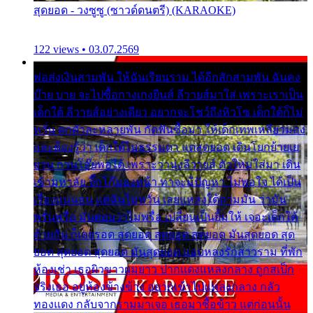
สุดยอด - วงซูซู (ซาวด์ดนตรี) (KARAOKE)
122 views • 03.07.2569
พ่อส่งเงินสามพัน ให้ฉันเรียนราม ได้อีกสักสามพัน ฉันคง
บ๊าย บาย จะไปซื้อกางเกงยีนส์ ลีวายส์มาใส่ เพราะเราเป็น
เด็กใต้ ลีวายส์อย่างเดียว อยากจะโชว์ถึงหิวโซ เด็กใต้ก็ไม่
หวั่น ตกตัวละหลายพัน กัดฟันซื้อมา ให้เด็กเทพเหลียวมอง
และต้องรู้ว่า เด็กใต้ไม่ธรรมดา แต่สุดยอด เดินโยกย้ายเย
ยวน กวนโอ๊ยพอได้ เพราะว่านุ่งลีวายส์ ตัวใหม่ใส่มา เดิน
เข้ามหาลัย จิ๊กโก๊มองหน้า ท่าจะมีปัญหา ไม่พอใจ ได้เป็น
เรื่องแน่นอน แต่ฉันไม่หวั่น เลยแหลงใต้ถามมัน ว่ามัน
พรั่นพรือ มันตอบว่าไม่พรื่อ เปลี่ยนเป็นยิ้มให้ เจอะเด็กใต้
ด้วยกัน ก็เลยรอด สุดยอด สุดยอด สุดยอด มันสุดยอด สุด
ยอด สุดยอด สุดยอด มันสุดยอด แอบหลงรักสาวราม ที่พัก
ห้องเช่า เธอผิวขาวผมยาว ปากแดงแหลงกลาง ถูกสเป็ก
จริงเธอ อยู่ห้องข้างข้าง อยากเข้าไปแหลงกลาง กลัว
ทองแดง กลับจากรามมาเจอ เธอมาซื้อข้าว แต่ก่อนนั้น