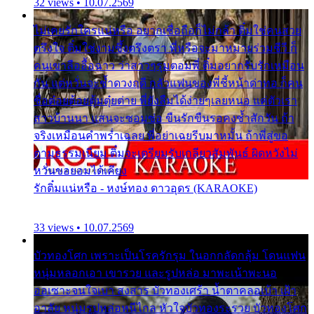
32 views • 10.07.2569
ไม่เคยรักใครแน่หรือ อยากเชื่อถือก็ไม่กล้า ติ๋มใช่คนสวย
ตรึงใจ ติ๋มใช่งามซึ้งตรึงตรา พี่หรือจะมาหมายร่วมชีวี ก็
คนเขาลืออื้อฉาว ว่าสาวๆรุมตอมพี่ ติ๋มอยากรับรักเหมือน
กัน แต่หวั่นจะช้ำดวงฤดี กลัวแฟนของพี่ชี้หน้าด่าทอ ก็คน
ชื่อต๋อยต้อยตุ้มตุ๋ยต่าย พี่ยังลืมได้ง่ายๆเลยหนอ แค่ตัวเรา
สาวบ้านนา แสนจะซอมซ่อ ขืนรักขืนรอคงช้ำสักวัน ถ้า
จริงเหมือนคำพร่ำเฉลย พี่อย่าเฉยรีบมาหมั้น ถ้าพี่สู่ขอ
ตามธรรมเนียม ติ๋มจะเตรียมรับเกลียวสัมพันธ์ ผิดหวังไม่
หวั่นขอยอมได้เคียง
รักติ๋มแน่หรือ - หงษ์ทอง ดาวอุดร (KARAOKE)
33 views • 10.07.2569
บัวทองโศก เพราะเป็นโรครักรุม ในอกกลัดกลุ้ม โดนแฟน
หนุ่มหลอกเอา เขารวย และรูปหล่อ มาพะเน้าพะนอ
ออเซาะจนใจเบา สงสาร บัวทองเศร้า น้ำตาคลอเบ้า เฝ้า
อาลัย หนุ่มรูปหล่อหนีไกล หัวใจบัวทองระรวย บัวทองโศก