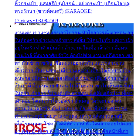
หิ้วกระเป๋า | แสงสุรีย์ รุ่งโรจน์ - แย่งกระเป๋า | เตือนใจ บุญ
พระรักษา (ซาวด์ดนตรี) (KARAOKE)
17 views • 03.08.2569
งานแต่ง เขาแซง แย่งเอาไปก่อน หัวใจอาวรณ์ มาซ่อน อยู่
ในห้องครัว ข้างนอกเจ้าสาว ส่งยิ้ม ให้คนไปทั่ว แต่เรา เฝ้า
อยู่ในครัว ทำตัวเป็นเด็ก ล้างจาน ในเมื่อ เจ้าสาว คือคน
บ้านใกล้ พึ่งพาอาศัย จำใจ ต้องไปช่วยงาน พอถึงเวลา เขา
พา กันเข้าพาขวัญ เพื่อนฝูง เฮฮาดังลั่น แต่เราล้างจาน
เดียวดาย เป็นคนพ่าย บ่มีความหมาย เคียงใจเจ้าบ่าว เป็น
คนพ่าย บ่มีความหมาย เคียงใจเจ้าบ่าว เพื่อนเจ้าสาว ยัง
เป็นบ่ได้ คือคนพ่าย ฮักคน ไม่มีใครสน เขาไม่เห็นคน ที่อยู่
ในครัว เจ้าสาว ก็มัวแต่งตัว สวยเด่น นั่งเคียงเจ้าบ่าว ที่เขา
เฝ้าคอย ใจเต้น หัวใจของเรา ลำเค็ญ ใครจะมองเห็น
ความใน ใจ เศร้า มันร้าวระบม ต้องมาขื่นขม เศร้าตรม
ท่ามความสุขี ช่วยงานเขาแต่ง แต่เรา แล้งมาหลายปี
เมื่อไรหนอจะ โชคดี ได้มีพิธีวิวาห์ หัวใจหล้า คอยไปคอย
มา คือหน้าที่เก่า หัวใจหล้า คอยไปคอยมา คือหน้าที่เก่า