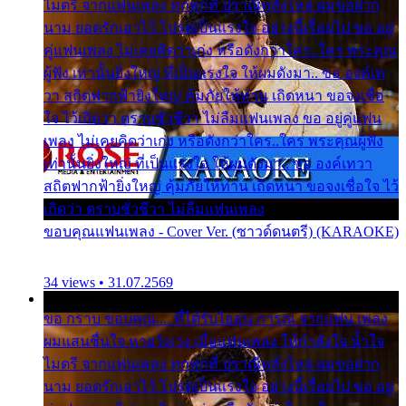
ไมตรี จากแฟนเพลง ทุกทุกที่ ปราณีหลั่งไหล ผมขอฝาก
นาม ยอดรักเอาไว้ โปรดเป็นแรงใจ อย่างนี้เรื่อยไป ขอ อยู่
คู่แฟนเพลง ไม่เคยคิดว่าเก่ง หรือดังกว่าใคร..ใคร พระคุณ
ผู้ฟัง เท่านั้นยิ่งใหญ่ ที่เป็นแรงใจ ให้ผมดังมา.. ขอ องค์เท
วา สถิตฟากฟ้ายิ่งใหญ่ คุ้มภัยให้ท่าน เถิดหนา ขอจงเชื่อ
ใจ ไว้เถิดว่า ตราบชั่วชีวา ไม่ลืมแฟนเพลง ขอ อยู่คู่แฟน
เพลง ไม่เคยคิดว่าเก่ง หรือดังกว่าใคร..ใคร พระคุณผู้ฟัง
เท่านั้นยิ่งใหญ่ ที่เป็นแรงใจ ให้ผมดังมา.. ขอ องค์เทวา
สถิตฟากฟ้ายิ่งใหญ่ คุ้มภัยให้ท่าน เถิดหนา ขอจงเชื่อใจ ไว้
เถิดว่า ตราบชั่วชีวา ไม่ลืมแฟนเพลง
ขอบคุณแฟนเพลง - Cover Ver. (ซาวด์ดนตรี) (KARAOKE)
34 views • 31.07.2569
ขอ กราบ ขอบคุณ.... ที่ได้รับไออุ่น การุณ จากแฟน เพลง
ผมแสนชื่นใจ หายวังเวง เมื่อแฟนเพลง ให้กำลังใจ น้ำใจ
ไมตรี จากแฟนเพลง ทุกทุกที่ ปราณีหลั่งไหล ผมขอฝาก
นาม ยอดรักเอาไว้ โปรดเป็นแรงใจ อย่างนี้เรื่อยไป ขอ อยู่