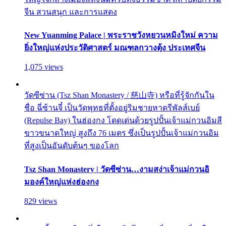
จีน สวนสนุก และการแสดง
New Yuanming Palace | พระราชวังหยวนหมิงใหม่ ความ
ยิ่งใหญ่แห่งประวัติศาสตร์ มณฑลกวางตุ้ง ประเทศจีน
1,075 views
วัดซีซ่าน (Tsz Shan Monastery / 慈山寺) หรือที่รู้จักกันใน
ชื่อ ฉี่ซ้านจี๋ เป็นวัดพุทธที่ตั้งอยู่ริมชายหาดรีพัลส์เบย์
(Repulse Bay) ในฮ่องกง โดดเด่นด้วยรูปปั้นเจ้าแม่กวนอิมสี
ขาวขนาดใหญ่ สูงถึง 76 เมตร ซึ่งเป็นรูปปั้นเจ้าแม่กวนอิม
ที่สูงเป็นอันดับต้นๆ ของโลก
Tsz Shan Monastery | วัดซีซ่าน…งามสง่าเจ้าแม่กวนอิ
มองค์ใหญ่แห่งฮ่องกง
829 views