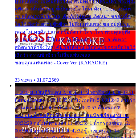
คู่แฟนเพลง ไม่เคยคิดว่าเก่ง หรือดังกว่าใคร..ใคร พระคุณ
ผู้ฟัง เท่านั้นยิ่งใหญ่ ที่เป็นแรงใจ ให้ผมดังมา.. ขอ องค์เท
วา สถิตฟากฟ้ายิ่งใหญ่ คุ้มภัยให้ท่าน เถิดหนา ขอจงเชื่อ
ใจ ไว้เถิดว่า ตราบชั่วชีวา ไม่ลืมแฟนเพลง ขอ อยู่คู่แฟน
เพลง ไม่เคยคิดว่าเก่ง หรือดังกว่าใคร..ใคร พระคุณผู้ฟัง
เท่านั้นยิ่งใหญ่ ที่เป็นแรงใจ ให้ผมดังมา.. ขอ องค์เทวา
สถิตฟากฟ้ายิ่งใหญ่ คุ้มภัยให้ท่าน เถิดหนา ขอจงเชื่อใจ ไว้
เถิดว่า ตราบชั่วชีวา ไม่ลืมแฟนเพลง
ขอบคุณแฟนเพลง - Cover Ver. (KARAOKE)
33 views • 31.07.2569
1. 00:00:00 ยินดีรับเดน 2. 00:03:44 น้ำตาอีสาน 3. 00:07:51
กิ่งทองใบหยก 4. 00:10:35 น้ำนิ่งไหลลึก 5. 00:13:49 ลานรัก
ลานเท 6. 00:17:06 จำใจจาก 7. 00:20:53 คืนฝนตก 8.
00:25:16 น้ำลงเดือนยี่ 9. 00:28:47 โสนน้อยเรือนงาม 10.
00:32:29 ตอไม้ที่ตายแล้ว 11. 00:35:41 น้ำกรดแช่เย็น 12.
00:39:08 อยากฟังซ้ำ 13. 00:42:32 รู้ว่าเขาหลอก 14.