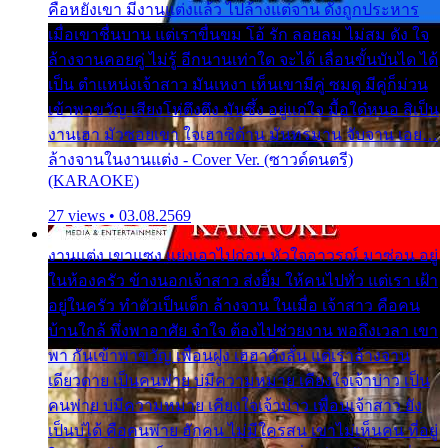
คือหยังเขา มีงานแต่งแล้ว ไปล้างแต่จาน ดั่งถูกประหาร
เมื่อเขาชื่นบาน แต่เราขื่นขม โอ้ รัก ลอยลม ไม่สม ดัง ใจ
ล้างจานคอยคู่ ไม่รู้ อีกนานเท่าใด จะได้ เลื่อนขั้นบันได ได้
เป็น ตำแหน่งเจ้าสาว มันเหงา เห็นเขามีคู่ ซมดู มีคู่ก็ม่วน
เข้าพาขวัญ เสียงโห่ตึงตึง มันซึ้ง อยู่แก่ใจ มื้อใด๋หนอ สิเป็น
งานเฮา มัวซอยเขา ใจเฮาซิด้าน มันทรมาน จับจาน เอย…
ล้างจานในงานแต่ง - Cover Ver. (ซาวด์ดนตรี)
(KARAOKE)
27 views • 03.08.2569
งานแต่ง เขาแซง แย่งเอาไปก่อน หัวใจอาวรณ์ มาซ่อน อยู่
ในห้องครัว ข้างนอกเจ้าสาว ส่งยิ้ม ให้คนไปทั่ว แต่เรา เฝ้า
อยู่ในครัว ทำตัวเป็นเด็ก ล้างจาน ในเมื่อ เจ้าสาว คือคน
บ้านใกล้ พึ่งพาอาศัย จำใจ ต้องไปช่วยงาน พอถึงเวลา เขา
พา กันเข้าพาขวัญ เพื่อนฝูง เฮฮาดังลั่น แต่เราล้างจาน
เดียวดาย เป็นคนพ่าย บ่มีความหมาย เคียงใจเจ้าบ่าว เป็น
คนพ่าย บ่มีความหมาย เคียงใจเจ้าบ่าว เพื่อนเจ้าสาว ยัง
เป็นบ่ได้ คือคนพ่าย ฮักคน ไม่มีใครสน เขาไม่เห็นคน ที่อยู่