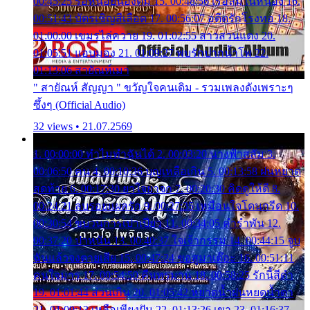
00:45:25 รอหน่อยน้องติ๋ม 15. 00:48:56 เรือล่มในหนอง 16.
00:51:43 บัตรเชิญสีเลือด 17. 00:56:07 อดีตรักโรงทอ 18.
01:00:00 เขมรไล่ควาย 19. 01:02:55 สาวสวนแตง 20.
01:05:51 แอบมอง 21. 01:09:27 พบรักปากน้ำโพ 22.
01:13:06 สายัณห์เมา
" สายัณห์ สัญญา " ขวัญใจคนเดิม - รวมเพลงดังเพราะๆ
ซึ้งๆ (Official Audio)
32 views • 21.07.2569
1. 00:00:00 ทำไมทำฉันได้ 2. 00:03:20 นางฟ้าสลัม 3.
00:06:50 คน 4. 00:10:36 บุญเหลือเกิน 5. 00:13:58 ฝนหยาด
สุดท้าย 6. 00:17:30 ยาใจยาจก 7. 00:20:30 คิดดูให้ดี 8.
00:24:21 ลบรอยแผลรัก 9. 00:27:35 เหมือนใจโดนกรีด 10.
00:30:54 ขบวนการเปาเปียว 11. 00:34:05 คำรำพัน 12.
00:37:20 ปาหนัน 13. 00:40:37 ใจเจ้ากรรม 14. 00:44:15 จูบ
ฉันแล้วจงตายเสีย 15. 00:47:24 ขอสูมาเต๊อะ 16. 00:51:11
คนใจมาร 17. 00:54:50 คืนทรมาน 18. 00:58:25 รักนี้สีดำ
19. 01:01:44 ส่วนเกิน 20. 01:05:42 หยาดน้ำฝนหยดน้ำตา
21. 01:09:13 เหลือเพียงฝัน 22. 01:13:26 เขา 23. 01:16:37