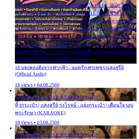
24:27 สามเณรกำพร้า - แสงสุรีย์ รุ่งโรจน์ 10. 28:08 ไม่มี
เวลาไปหาเมียน้อย - ยอดรัก สลักใจ 11. 31:29 ชีวิตไอ้
ธรรม - ศรเพชร ศรสุพรรณ 12. 35:26 ทหารอากาศขาดรัก
- แสงสุรีย์ รุ่งโรจน์ 13. 39:01 คนหัวใจโทรม - ยอดรัก สลัก
ใจ 14. 42:49 ไอ้หวังตายแน่ - ศรเพชร ศรสุพรรณ 15. 46:35
ธาตุแท้ของเธอ - แสงสุรีย์ รุ่งโรจน์ 16. 49:57 กำนันกำใน -
ยอดรัก สลักใจ 17. 52:29 สาวบริสุทธิ์ - ศรเพชร ศรสุพรรณ
18. 56:05 แต๋วจ๋า - แสงสุรีย์ รุ่งโรจน์
18 บทเพลงดังจากฟากฟ้า - ยอดรัก/ศรเพชร/แสงสุรีย์
(Official Audio)
18 views • 04.08.2569
1. 00:00 หิ้วกระเป๋า 2. 03:30 แย่งกระเป๋า
หิ้วกระเป๋า | แสงสุรีย์ รุ่งโรจน์ - แย่งกระเป๋า | เตือนใจ บุญ
พระรักษา (KARAOKE)
18 views • 03.08.2569
1. 00:00 หิ้วกระเป๋า 2. 03:30 แย่งกระเป๋า