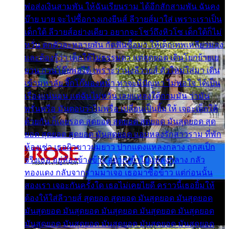
พ่อส่งเงินสามพัน ให้ฉันเรียนราม ได้อีกสักสามพัน ฉันคง
บ๊าย บาย จะไปซื้อกางเกงยีนส์ ลีวายส์มาใส่ เพราะเราเป็น
เด็กใต้ ลีวายส์อย่างเดียว อยากจะโชว์ถึงหิวโซ เด็กใต้ก็ไม่
หวั่น ตกตัวละหลายพัน กัดฟันซื้อมา ให้เด็กเทพเหลียวมอง
และต้องรู้ว่า เด็กใต้ไม่ธรรมดา แต่สุดยอด เดินโยกย้ายเย
ยวน กวนโอ๊ยพอได้ เพราะว่านุ่งลีวายส์ ตัวใหม่ใส่มา เดิน
เข้ามหาลัย จิ๊กโก๊มองหน้า ท่าจะมีปัญหา ไม่พอใจ ได้เป็น
เรื่องแน่นอน แต่ฉันไม่หวั่น เลยแหลงใต้ถามมัน ว่ามัน
พรั่นพรือ มันตอบว่าไม่พรื่อ เปลี่ยนเป็นยิ้มให้ เจอะเด็กใต้
ด้วยกัน ก็เลยรอด สุดยอด สุดยอด สุดยอด มันสุดยอด สุด
ยอด สุดยอด สุดยอด มันสุดยอด แอบหลงรักสาวราม ที่พัก
ห้องเช่า เธอผิวขาวผมยาว ปากแดงแหลงกลาง ถูกสเป็ก
จริงเธอ อยู่ห้องข้างข้าง อยากเข้าไปแหลงกลาง กลัว
ทองแดง กลับจากรามมาเจอ เธอมาซื้อข้าว แต่ก่อนนั้น
สองเรา เจอะกันครั้งใด เธอไม่เคยไยดี คราวนี้เธอยิ้มให้
ต้องให้ใส่ลีวายส์ สุดยอด สุดยอด มันสุดยอด มันสุดยอด
มันสุดยอด มันสุดยอด มันสุดยอด มันสุดยอด มันสุดยอด
มันสุดยอด มันสุดยอด มันสุดยอด มันสุดยอด มันสุดยอด