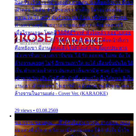
ในครัว เจ้าสาว ก็มัวแต่งตัว สวยเด่น นั่งเคียงเจ้าบ่าว ที่เขา
เฝ้าคอย ใจเต้น หัวใจของเรา ลำเค็ญ ใครจะมองเห็น
ความใน ใจ เศร้า มันร้าวระบม ต้องมาขื่นขม เศร้าตรม
ท่ามความสุขี ช่วยงานเขาแต่ง แต่เรา แล้งมาหลายปี
เมื่อไรหนอจะ โชคดี ได้มีพิธีวิวาห์ หัวใจหล้า คอยไปคอย
มา คือหน้าที่เก่า หัวใจหล้า คอยไปคอยมา คือหน้าที่เก่า
คือหยังเขา มีงานแต่งแล้ว ไปล้างแต่จาน ดั่งถูกประหาร
เมื่อเขาชื่นบาน แต่เราขื่นขม โอ้ รัก ลอยลม ไม่สม ดัง ใจ
ล้างจานคอยคู่ ไม่รู้ อีกนานเท่าใด จะได้ เลื่อนขั้นบันได ได้
เป็น ตำแหน่งเจ้าสาว มันเหงา เห็นเขามีคู่ ซมดู มีคู่ก็ม่วน
เข้าพาขวัญ เสียงโห่ตึงตึง มันซึ้ง อยู่แก่ใจ มื้อใด๋หนอ สิเป็น
งานเฮา มัวซอยเขา ใจเฮาซิด้าน มันทรมาน จับจาน เอย…
ล้างจานในงานแต่ง - Cover Ver. (KARAOKE)
29 views • 03.08.2569
ขอ กราบ ขอบคุณ.... ที่ได้รับไออุ่น การุณ จากแฟน เพลง
ผมแสนชื่นใจ หายวังเวง เมื่อแฟนเพลง ให้กำลังใจ น้ำใจ