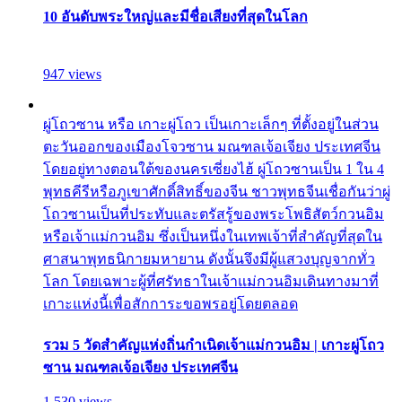
10 อันดับพระใหญ่และมีชื่อเสียงที่สุดในโลก
947 views
ผู่โถวซาน หรือ เกาะผู่โถว เป็นเกาะเล็กๆ ที่ตั้งอยู่ในส่วน
ตะวันออกของเมืองโจวซาน มณฑลเจ้อเจียง ประเทศจีน
โดยอยู่ทางตอนใต้ของนครเซี่ยงไฮ้ ผู่โถวซานเป็น 1 ใน 4
พุทธคีรีหรือภูเขาศักดิ์สิทธิ์ของจีน ชาวพุทธจีนเชื่อกันว่าผู่
โถวซานเป็นที่ประทับและตรัสรู้ของพระโพธิสัตว์กวนอิม
หรือเจ้าแม่กวนอิม ซึ่งเป็นหนึ่งในเทพเจ้าที่สำคัญที่สุดใน
ศาสนาพุทธนิกายมหายาน ดังนั้นจึงมีผู้แสวงบุญจากทั่ว
โลก โดยเฉพาะผู้ที่ศรัทธาในเจ้าแม่กวนอิมเดินทางมาที่
เกาะแห่งนี้เพื่อสักการะขอพรอยู่โดยตลอด
รวม 5 วัดสำคัญแห่งถิ่นกำเนิดเจ้าแม่กวนอิม | เกาะผู่โถว
ซาน มณฑลเจ้อเจียง ประเทศจีน
1,530 views