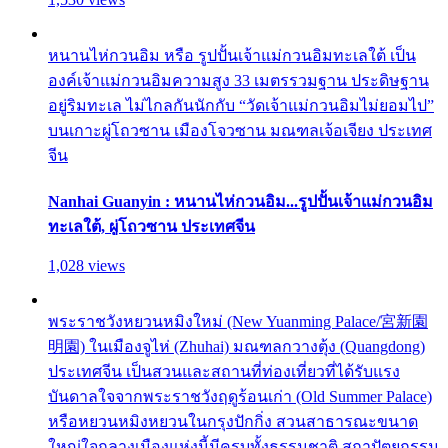
หนานไห่กวนอิม หรือ รูปปั้นเจ้าแม่กวนอิมทะเลใต้ เป็น
องค์เจ้าแม่กวนอิมความสูง 33 เมตรรวมฐาน ประดิษฐาน
อยู่ริมทะเล ไม่ไกลกันนักกับ “วัดเจ้าแม่กวนอิมไม่ยอมไป”
บนเกาะผู่โถวซาน เมืองโจวซาน มณฑลเจ้อเจียง ประเทศ
จีน
Nanhai Guanyin : หนานไห่กวนอิม...รูปปั้นเจ้าแม่กวนอิม
ทะเลใต้, ผู่โถวซาน ประเทศจีน
1,028 views
พระราชวังหยวนหมิงใหม่ (New Yuanming Palace/宮新園
明園) ในเมืองจูไห่ (Zhuhai) มณฑลกวางตุ้ง (Quangdong)
ประเทศจีน เป็นสวนและสถานที่ท่องเที่ยวที่ได้รับแรง
บันดาลใจจากพระราชวังฤดูร้อนเก่า (Old Summer Palace)
หรือหยวนหมิงหยวนในกรุงปักกิ่ง สวนสาธารณะขนาด
ใหญ่ใจกลางเมืองแห่งนี้มีครบทั้งธรรมชาติ สถาปัตยกรรม