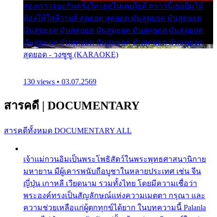
สองเรา เจอะกันครั้งใด เธอไม่เคยไยดี คราวนี้เธอยิ้มให้
ต้องให้ใส่ลีวายส์ สุดยอด สุดยอด มันสุดยอด มันสุดยอด
มันสุดยอด มันสุดยอด มันสุดยอด มันสุดยอด มันสุดยอด
มันสุดยอด มันสุดยอด มันสุดยอด มันสุดยอด มันสุดยอด
สุดยอด - วงซูซู (KARAOKE)
130 views • 03.07.2569
สารคดี
|
DOCUMENTARY
สารคดีทั้งหมด
DOCUMENTARY ALL
เจ้าแม่กวนอิมเป็นพระโพธิสัตว์ในพระพุทธศาสนานิกาย
มหายาน มีผู้เคารพนับถือบูชาในหลายประเทศ เช่น จีน
ญี่ปุ่น เกาหลี เวียดนาม รวมทั้งไทย โดยมีความเชื่อว่า
พระองค์ทรงเป็นสัญลักษณ์แห่งความเมตตา กรุณา และ
ความช่วยเหลือแก่ผู้ตกทุกข์ได้ยาก ในบทความนี้ Palanla