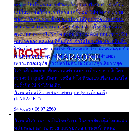
เพราะเป็นโรครักจาง ชีวิตเคว้งคว้าง เมื่อรักห่างร้างไกล
แม่ก็บอก พ่อก็สั่งจะรักใครสักครั้ง อย่าไปหวังความรวย
พลั้งไปใครจะช่วย ซื้อเปลมาไกว ให้ลูกบัวทอง เวรกรรม
ตามสนอง จึงเศร้าหมอง กลีบบัวทองต้องโรย บัวทองไม่
ตระหนัก เพราะไม่รักโคลนตม บัวทองท้องกลม เพราะลืม
ตมน้ำคลอง หลงลิ้น ที่สิ้นสัตย์ เจ้าจึงไม่ระมัด หลงกลิ่นลิ้น
โชย คำหวาน เขาวาดโรย บัวทองกลีบโรย ต้องร้อนรุม บัว
มาบานก่อนตูม ดุจไฟสุมร้อนรุมอุรา บัวทองผ่ายผอม
เพราะตรอมฤทัย ข้าวปลาไม่สนใจ ร้องไห้ลูกเดียว หยุด
โศก เสียเถิดทอง พักความเศร้าหมอง เถิดทองจ๋า ถึงใคร
เขาจะว่า ลูกเจ้าเกิดมา จะชื่อว่าไง พี่ขอเป็นเพื่อนปลอบใจ
จะตั้งชื่อให้ ว่าไอ้บังเอิญ
บัวทองร้องไห้ - เทพพร เพชรอุบล (ซาวด์ดนตรี)
(KARAOKE)
94 views • 06.07.2569
บัวทองโศก เพราะเป็นโรครักรุม ในอกกลัดกลุ้ม โดนแฟน
หนุ่มหลอกเอา เขารวย และรูปหล่อ มาพะเน้าพะนอ