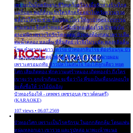
เพราะเป็นโรครักจาง ชีวิตเคว้งคว้าง เมื่อรักห่างร้างไกล
แม่ก็บอก พ่อก็สั่งจะรักใครสักครั้ง อย่าไปหวังความรวย
พลั้งไปใครจะช่วย ซื้อเปลมาไกว ให้ลูกบัวทอง เวรกรรม
ตามสนอง จึงเศร้าหมอง กลีบบัวทองต้องโรย บัวทองไม่
ตระหนัก เพราะไม่รักโคลนตม บัวทองท้องกลม เพราะลืม
ตมน้ำคลอง หลงลิ้น ที่สิ้นสัตย์ เจ้าจึงไม่ระมัด หลงกลิ่นลิ้น
โชย คำหวาน เขาวาดโรย บัวทองกลีบโรย ต้องร้อนรุม บัว
มาบานก่อนตูม ดุจไฟสุมร้อนรุมอุรา บัวทองผ่ายผอม
เพราะตรอมฤทัย ข้าวปลาไม่สนใจ ร้องไห้ลูกเดียว หยุด
โศก เสียเถิดทอง พักความเศร้าหมอง เถิดทองจ๋า ถึงใคร
เขาจะว่า ลูกเจ้าเกิดมา จะชื่อว่าไง พี่ขอเป็นเพื่อนปลอบใจ
จะตั้งชื่อให้ ว่าไอ้บังเอิญ
บัวทองร้องไห้ - เทพพร เพชรอุบล (ซาวด์ดนตรี)
(KARAOKE)
107 views • 06.07.2569
บัวทองโศก เพราะเป็นโรครักรุม ในอกกลัดกลุ้ม โดนแฟน
หนุ่มหลอกเอา เขารวย และรูปหล่อ มาพะเน้าพะนอ