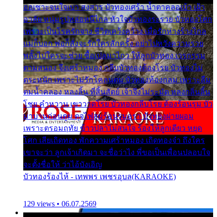
ออเซาะจนใจเบา สงสาร บัวทองเศร้า น้ำตาคลอเบ้า เฝ้า
อาลัย หนุ่มรูปหล่อหนีไกล หัวใจบัวทองระรวย บัวทองโศก
เพราะเป็นโรครักจาง ชีวิตเคว้งคว้าง เมื่อรักห่างร้างไกล
แม่ก็บอก พ่อก็สั่งจะรักใครสักครั้ง อย่าไปหวังความรวย
พลั้งไปใครจะช่วย ซื้อเปลมาไกว ให้ลูกบัวทอง เวรกรรม
ตามสนอง จึงเศร้าหมอง กลีบบัวทองต้องโรย บัวทองไม่
ตระหนัก เพราะไม่รักโคลนตม บัวทองท้องกลม เพราะลืม
ตมน้ำคลอง หลงลิ้น ที่สิ้นสัตย์ เจ้าจึงไม่ระมัด หลงกลิ่นลิ้น
โชย คำหวาน เขาวาดโรย บัวทองกลีบโรย ต้องร้อนรุม บัว
มาบานก่อนตูม ดุจไฟสุมร้อนรุมอุรา บัวทองผ่ายผอม
เพราะตรอมฤทัย ข้าวปลาไม่สนใจ ร้องไห้ลูกเดียว หยุด
โศก เสียเถิดทอง พักความเศร้าหมอง เถิดทองจ๋า ถึงใคร
เขาจะว่า ลูกเจ้าเกิดมา จะชื่อว่าไง พี่ขอเป็นเพื่อนปลอบใจ
จะตั้งชื่อให้ ว่าไอ้บังเอิญ
บัวทองร้องไห้ - เทพพร เพชรอุบล(KARAOKE)
129 views • 06.07.2569