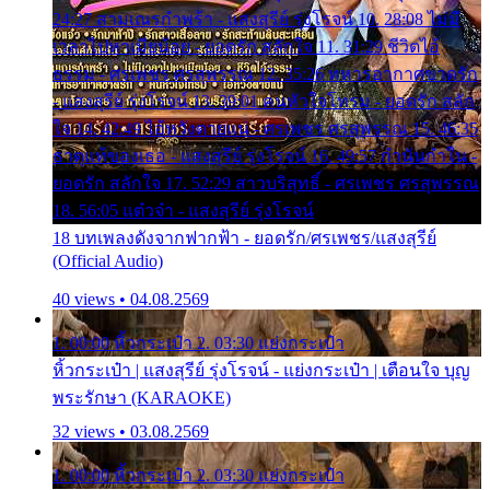
24:27 สามเณรกำพร้า - แสงสุรีย์ รุ่งโรจน์ 10. 28:08 ไม่มี
เวลาไปหาเมียน้อย - ยอดรัก สลักใจ 11. 31:29 ชีวิตไอ้
ธรรม - ศรเพชร ศรสุพรรณ 12. 35:26 ทหารอากาศขาดรัก
- แสงสุรีย์ รุ่งโรจน์ 13. 39:01 คนหัวใจโทรม - ยอดรัก สลัก
ใจ 14. 42:49 ไอ้หวังตายแน่ - ศรเพชร ศรสุพรรณ 15. 46:35
ธาตุแท้ของเธอ - แสงสุรีย์ รุ่งโรจน์ 16. 49:57 กำนันกำใน -
ยอดรัก สลักใจ 17. 52:29 สาวบริสุทธิ์ - ศรเพชร ศรสุพรรณ
18. 56:05 แต๋วจ๋า - แสงสุรีย์ รุ่งโรจน์
18 บทเพลงดังจากฟากฟ้า - ยอดรัก/ศรเพชร/แสงสุรีย์
(Official Audio)
40 views • 04.08.2569
1. 00:00 หิ้วกระเป๋า 2. 03:30 แย่งกระเป๋า
หิ้วกระเป๋า | แสงสุรีย์ รุ่งโรจน์ - แย่งกระเป๋า | เตือนใจ บุญ
พระรักษา (KARAOKE)
32 views • 03.08.2569
1. 00:00 หิ้วกระเป๋า 2. 03:30 แย่งกระเป๋า