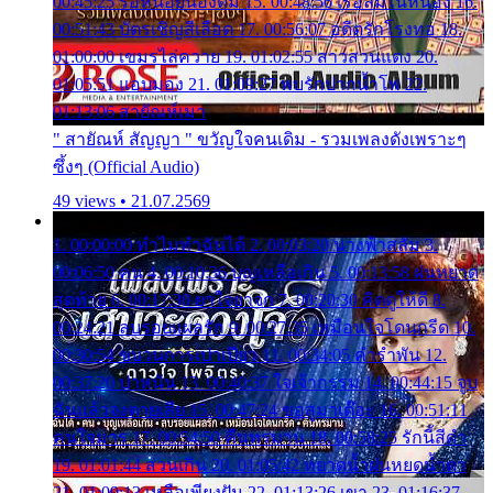
00:45:25 รอหน่อยน้องติ๋ม 15. 00:48:56 เรือล่มในหนอง 16.
00:51:43 บัตรเชิญสีเลือด 17. 00:56:07 อดีตรักโรงทอ 18.
01:00:00 เขมรไล่ควาย 19. 01:02:55 สาวสวนแตง 20.
01:05:51 แอบมอง 21. 01:09:27 พบรักปากน้ำโพ 22.
01:13:06 สายัณห์เมา
" สายัณห์ สัญญา " ขวัญใจคนเดิม - รวมเพลงดังเพราะๆ
ซึ้งๆ (Official Audio)
49 views • 21.07.2569
1. 00:00:00 ทำไมทำฉันได้ 2. 00:03:20 นางฟ้าสลัม 3.
00:06:50 คน 4. 00:10:36 บุญเหลือเกิน 5. 00:13:58 ฝนหยาด
สุดท้าย 6. 00:17:30 ยาใจยาจก 7. 00:20:30 คิดดูให้ดี 8.
00:24:21 ลบรอยแผลรัก 9. 00:27:35 เหมือนใจโดนกรีด 10.
00:30:54 ขบวนการเปาเปียว 11. 00:34:05 คำรำพัน 12.
00:37:20 ปาหนัน 13. 00:40:37 ใจเจ้ากรรม 14. 00:44:15 จูบ
ฉันแล้วจงตายเสีย 15. 00:47:24 ขอสูมาเต๊อะ 16. 00:51:11
คนใจมาร 17. 00:54:50 คืนทรมาน 18. 00:58:25 รักนี้สีดำ
19. 01:01:44 ส่วนเกิน 20. 01:05:42 หยาดน้ำฝนหยดน้ำตา
21. 01:09:13 เหลือเพียงฝัน 22. 01:13:26 เขา 23. 01:16:37