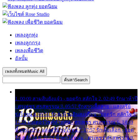
เพลงลูกทุ่ง
เพลงลูกกรุง
เพลงเพื่อชีวิต
อัลบั้ม
เพลงทั้งหมด
Music All
ค้นหา
Search
1. 00:00 สามสิบยังแจ๋ว - ยอดรัก สลักใจ 2. 02:49 รักมาห้าปี
- ศรเพชร ศรสุพรรณ 3. 05:57 รักสาวเสื้อลาย - แสงสุรีย์
รุ่งโรจน์ 4. 09:51 รักสะท้านดินสะเทือน - ยอดรัก สลักใจ 5.
12:23 มอเตอร์ไซค์ทำหล่น - ศรเพชร ศรสุพรรณ 6. 14:49
หิ้วกระเป๋า - แสงสุรีย์ รุ่งโรจน์ 7. 17:57 รักเผื่อเลือก - ยอด
รัก สลักใจ 8. 21:21 น้ำตาไอ้หนุ่ม - ศรเพชร ศรสุพรรณ 9.