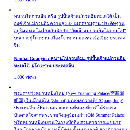
หนานไห่กวนอิม หรือ รูปปั้นเจ้าแม่กวนอิมทะเลใต้ เป็น
องค์เจ้าแม่กวนอิมความสูง 33 เมตรรวมฐาน ประดิษฐาน
อยู่ริมทะเล ไม่ไกลกันนักกับ “วัดเจ้าแม่กวนอิมไม่ยอมไป”
บนเกาะผู่โถวซาน เมืองโจวซาน มณฑลเจ้อเจียง ประเทศ
จีน
Nanhai Guanyin : หนานไห่กวนอิม...รูปปั้นเจ้าแม่กวนอิม
ทะเลใต้, ผู่โถวซาน ประเทศจีน
1,030 views
พระราชวังหยวนหมิงใหม่ (New Yuanming Palace/宮新園
明園) ในเมืองจูไห่ (Zhuhai) มณฑลกวางตุ้ง (Quangdong)
ประเทศจีน เป็นสวนและสถานที่ท่องเที่ยวที่ได้รับแรง
บันดาลใจจากพระราชวังฤดูร้อนเก่า (Old Summer Palace)
หรือหยวนหมิงหยวนในกรุงปักกิ่ง สวนสาธารณะขนาด
ใหญ่ใจกลางเมืองแห่งนี้มีครบทั้งธรรมชาติ สถาปัตยกรรม