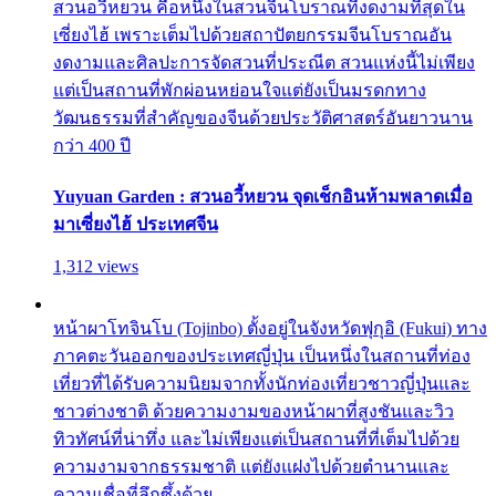
สวนอวี้หยวน คือหนึ่งในสวนจีนโบราณที่งดงามที่สุดใน
เซี่ยงไฮ้ เพราะเต็มไปด้วยสถาปัตยกรรมจีนโบราณอัน
งดงามและศิลปะการจัดสวนที่ประณีต สวนแห่งนี้ไม่เพียง
แต่เป็นสถานที่พักผ่อนหย่อนใจแต่ยังเป็นมรดกทาง
วัฒนธรรมที่สำคัญของจีนด้วยประวัติศาสตร์อันยาวนาน
กว่า 400 ปี
Yuyuan Garden : สวนอวี้หยวน จุดเช็กอินห้ามพลาดเมื่อ
มาเซี่ยงไฮ้ ประเทศจีน
1,312 views
หน้าผาโทจินโบ (Tojinbo) ตั้งอยู่ในจังหวัดฟุกุอิ (Fukui) ทาง
ภาคตะวันออกของประเทศญี่ปุ่น เป็นหนึ่งในสถานที่ท่อง
เที่ยวที่ได้รับความนิยมจากทั้งนักท่องเที่ยวชาวญี่ปุ่นและ
ชาวต่างชาติ ด้วยความงามของหน้าผาที่สูงชันและวิว
ทิวทัศน์ที่น่าทึ่ง และไม่เพียงแต่เป็นสถานที่ที่เต็มไปด้วย
ความงามจากธรรมชาติ แต่ยังแฝงไปด้วยตำนานและ
ความเชื่อที่ลึกซึ้งด้วย