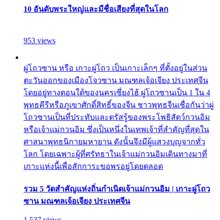
10 อันดับพระใหญ่และมีชื่อเสียงที่สุดในโลก
953 views
ผู่โถวซาน หรือ เกาะผู่โถว เป็นเกาะเล็กๆ ที่ตั้งอยู่ในส่วน
ตะวันออกของเมืองโจวซาน มณฑลเจ้อเจียง ประเทศจีน
โดยอยู่ทางตอนใต้ของนครเซี่ยงไฮ้ ผู่โถวซานเป็น 1 ใน 4
พุทธคีรีหรือภูเขาศักดิ์สิทธิ์ของจีน ชาวพุทธจีนเชื่อกันว่าผู่
โถวซานเป็นที่ประทับและตรัสรู้ของพระโพธิสัตว์กวนอิม
หรือเจ้าแม่กวนอิม ซึ่งเป็นหนึ่งในเทพเจ้าที่สำคัญที่สุดใน
ศาสนาพุทธนิกายมหายาน ดังนั้นจึงมีผู้แสวงบุญจากทั่ว
โลก โดยเฉพาะผู้ที่ศรัทธาในเจ้าแม่กวนอิมเดินทางมาที่
เกาะแห่งนี้เพื่อสักการะขอพรอยู่โดยตลอด
รวม 5 วัดสำคัญแห่งถิ่นกำเนิดเจ้าแม่กวนอิม | เกาะผู่โถว
ซาน มณฑลเจ้อเจียง ประเทศจีน
1,537 views