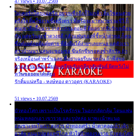
47 views • 10.07.2569
ไม่เคยรักใครแน่หรือ อยากเชื่อถือก็ไม่กล้า ติ๋มใช่คนสวย
ตรึงใจ ติ๋มใช่งามซึ้งตรึงตรา พี่หรือจะมาหมายร่วมชีวี ก็
คนเขาลืออื้อฉาว ว่าสาวๆรุมตอมพี่ ติ๋มอยากรับรักเหมือน
กัน แต่หวั่นจะช้ำดวงฤดี กลัวแฟนของพี่ชี้หน้าด่าทอ ก็คน
ชื่อต๋อยต้อยตุ้มตุ๋ยต่าย พี่ยังลืมได้ง่ายๆเลยหนอ แค่ตัวเรา
สาวบ้านนา แสนจะซอมซ่อ ขืนรักขืนรอคงช้ำสักวัน ถ้า
จริงเหมือนคำพร่ำเฉลย พี่อย่าเฉยรีบมาหมั้น ถ้าพี่สู่ขอ
ตามธรรมเนียม ติ๋มจะเตรียมรับเกลียวสัมพันธ์ ผิดหวังไม่
หวั่นขอยอมได้เคียง
รักติ๋มแน่หรือ - หงษ์ทอง ดาวอุดร (KARAOKE)
51 views • 10.07.2569
บัวทองโศก เพราะเป็นโรครักรุม ในอกกลัดกลุ้ม โดนแฟน
หนุ่มหลอกเอา เขารวย และรูปหล่อ มาพะเน้าพะนอ
ออเซาะจนใจเบา สงสาร บัวทองเศร้า น้ำตาคลอเบ้า เฝ้า
อาลัย หนุ่มรูปหล่อหนีไกล หัวใจบัวทองระรวย บัวทองโศก