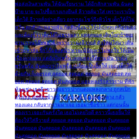
พ่อส่งเงินสามพัน ให้ฉันเรียนราม ได้อีกสักสามพัน ฉันคง
บ๊าย บาย จะไปซื้อกางเกงยีนส์ ลีวายส์มาใส่ เพราะเราเป็น
เด็กใต้ ลีวายส์อย่างเดียว อยากจะโชว์ถึงหิวโซ เด็กใต้ก็ไม่
หวั่น ตกตัวละหลายพัน กัดฟันซื้อมา ให้เด็กเทพเหลียวมอง
และต้องรู้ว่า เด็กใต้ไม่ธรรมดา แต่สุดยอด เดินโยกย้ายเย
ยวน กวนโอ๊ยพอได้ เพราะว่านุ่งลีวายส์ ตัวใหม่ใส่มา เดิน
เข้ามหาลัย จิ๊กโก๊มองหน้า ท่าจะมีปัญหา ไม่พอใจ ได้เป็น
เรื่องแน่นอน แต่ฉันไม่หวั่น เลยแหลงใต้ถามมัน ว่ามัน
พรั่นพรือ มันตอบว่าไม่พรื่อ เปลี่ยนเป็นยิ้มให้ เจอะเด็กใต้
ด้วยกัน ก็เลยรอด สุดยอด สุดยอด สุดยอด มันสุดยอด สุด
ยอด สุดยอด สุดยอด มันสุดยอด แอบหลงรักสาวราม ที่พัก
ห้องเช่า เธอผิวขาวผมยาว ปากแดงแหลงกลาง ถูกสเป็ก
จริงเธอ อยู่ห้องข้างข้าง อยากเข้าไปแหลงกลาง กลัว
ทองแดง กลับจากรามมาเจอ เธอมาซื้อข้าว แต่ก่อนนั้น
สองเรา เจอะกันครั้งใด เธอไม่เคยไยดี คราวนี้เธอยิ้มให้
ต้องให้ใส่ลีวายส์ สุดยอด สุดยอด มันสุดยอด มันสุดยอด
มันสุดยอด มันสุดยอด มันสุดยอด มันสุดยอด มันสุดยอด
มันสุดยอด มันสุดยอด มันสุดยอด มันสุดยอด มันสุดยอด