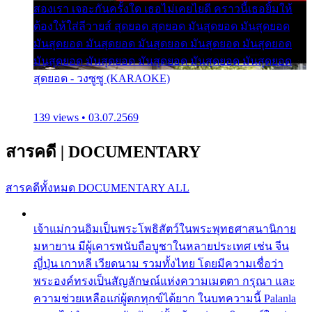
สองเรา เจอะกันครั้งใด เธอไม่เคยไยดี คราวนี้เธอยิ้มให้
ต้องให้ใส่ลีวายส์ สุดยอด สุดยอด มันสุดยอด มันสุดยอด
มันสุดยอด มันสุดยอด มันสุดยอด มันสุดยอด มันสุดยอด
มันสุดยอด มันสุดยอด มันสุดยอด มันสุดยอด มันสุดยอด
สุดยอด - วงซูซู (KARAOKE)
139 views • 03.07.2569
สารคดี
|
DOCUMENTARY
สารคดีทั้งหมด
DOCUMENTARY ALL
เจ้าแม่กวนอิมเป็นพระโพธิสัตว์ในพระพุทธศาสนานิกาย
มหายาน มีผู้เคารพนับถือบูชาในหลายประเทศ เช่น จีน
ญี่ปุ่น เกาหลี เวียดนาม รวมทั้งไทย โดยมีความเชื่อว่า
พระองค์ทรงเป็นสัญลักษณ์แห่งความเมตตา กรุณา และ
ความช่วยเหลือแก่ผู้ตกทุกข์ได้ยาก ในบทความนี้ Palanla