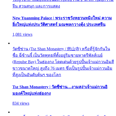
จีน สวนสนุก และการแสดง
New Yuanming Palace | พระราชวังหยวนหมิงใหม่ ความ
ยิ่งใหญ่แห่งประวัติศาสตร์ มณฑลกวางตุ้ง ประเทศจีน
1,081 views
วัดซีซ่าน (Tsz Shan Monastery / 慈山寺) หรือที่รู้จักกันใน
ชื่อ ฉี่ซ้านจี๋ เป็นวัดพุทธที่ตั้งอยู่ริมชายหาดรีพัลส์เบย์
(Repulse Bay) ในฮ่องกง โดดเด่นด้วยรูปปั้นเจ้าแม่กวนอิมสี
ขาวขนาดใหญ่ สูงถึง 76 เมตร ซึ่งเป็นรูปปั้นเจ้าแม่กวนอิม
ที่สูงเป็นอันดับต้นๆ ของโลก
Tsz Shan Monastery | วัดซีซ่าน…งามสง่าเจ้าแม่กวนอิ
มองค์ใหญ่แห่งฮ่องกง
834 views