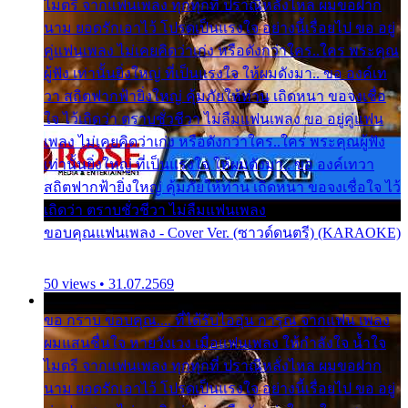
ไมตรี จากแฟนเพลง ทุกทุกที่ ปราณีหลั่งไหล ผมขอฝาก
นาม ยอดรักเอาไว้ โปรดเป็นแรงใจ อย่างนี้เรื่อยไป ขอ อยู่
คู่แฟนเพลง ไม่เคยคิดว่าเก่ง หรือดังกว่าใคร..ใคร พระคุณ
ผู้ฟัง เท่านั้นยิ่งใหญ่ ที่เป็นแรงใจ ให้ผมดังมา.. ขอ องค์เท
วา สถิตฟากฟ้ายิ่งใหญ่ คุ้มภัยให้ท่าน เถิดหนา ขอจงเชื่อ
ใจ ไว้เถิดว่า ตราบชั่วชีวา ไม่ลืมแฟนเพลง ขอ อยู่คู่แฟน
เพลง ไม่เคยคิดว่าเก่ง หรือดังกว่าใคร..ใคร พระคุณผู้ฟัง
เท่านั้นยิ่งใหญ่ ที่เป็นแรงใจ ให้ผมดังมา.. ขอ องค์เทวา
สถิตฟากฟ้ายิ่งใหญ่ คุ้มภัยให้ท่าน เถิดหนา ขอจงเชื่อใจ ไว้
เถิดว่า ตราบชั่วชีวา ไม่ลืมแฟนเพลง
ขอบคุณแฟนเพลง - Cover Ver. (ซาวด์ดนตรี) (KARAOKE)
50 views • 31.07.2569
ขอ กราบ ขอบคุณ.... ที่ได้รับไออุ่น การุณ จากแฟน เพลง
ผมแสนชื่นใจ หายวังเวง เมื่อแฟนเพลง ให้กำลังใจ น้ำใจ
ไมตรี จากแฟนเพลง ทุกทุกที่ ปราณีหลั่งไหล ผมขอฝาก
นาม ยอดรักเอาไว้ โปรดเป็นแรงใจ อย่างนี้เรื่อยไป ขอ อยู่