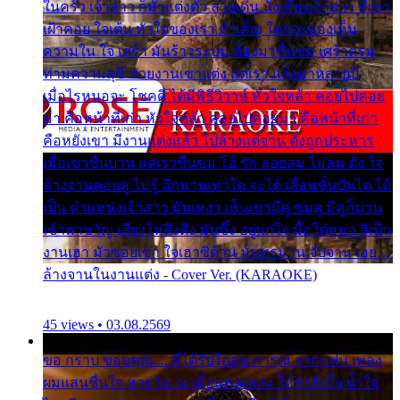
ในครัว เจ้าสาว ก็มัวแต่งตัว สวยเด่น นั่งเคียงเจ้าบ่าว ที่เขา
เฝ้าคอย ใจเต้น หัวใจของเรา ลำเค็ญ ใครจะมองเห็น
ความใน ใจ เศร้า มันร้าวระบม ต้องมาขื่นขม เศร้าตรม
ท่ามความสุขี ช่วยงานเขาแต่ง แต่เรา แล้งมาหลายปี
เมื่อไรหนอจะ โชคดี ได้มีพิธีวิวาห์ หัวใจหล้า คอยไปคอย
มา คือหน้าที่เก่า หัวใจหล้า คอยไปคอยมา คือหน้าที่เก่า
คือหยังเขา มีงานแต่งแล้ว ไปล้างแต่จาน ดั่งถูกประหาร
เมื่อเขาชื่นบาน แต่เราขื่นขม โอ้ รัก ลอยลม ไม่สม ดัง ใจ
ล้างจานคอยคู่ ไม่รู้ อีกนานเท่าใด จะได้ เลื่อนขั้นบันได ได้
เป็น ตำแหน่งเจ้าสาว มันเหงา เห็นเขามีคู่ ซมดู มีคู่ก็ม่วน
เข้าพาขวัญ เสียงโห่ตึงตึง มันซึ้ง อยู่แก่ใจ มื้อใด๋หนอ สิเป็น
งานเฮา มัวซอยเขา ใจเฮาซิด้าน มันทรมาน จับจาน เอย…
ล้างจานในงานแต่ง - Cover Ver. (KARAOKE)
45 views • 03.08.2569
ขอ กราบ ขอบคุณ.... ที่ได้รับไออุ่น การุณ จากแฟน เพลง
ผมแสนชื่นใจ หายวังเวง เมื่อแฟนเพลง ให้กำลังใจ น้ำใจ