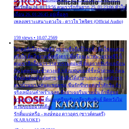
ขอรักคืน 24. 01:19:56 คนเรารักกันยาก 25. 01:23:06 หัวใจ
เถื่อน 26. 01:26:45 อยู่เพื่อลูก
เพลงเพราะเสนาะดวงใจ - ดาวใจ ไพจิตร (Official Audio)
159 views • 10.07.2569
ไม่เคยรักใครแน่หรือ อยากเชื่อถือก็ไม่กล้า ติ๋มใช่คนสวย
ตรึงใจ ติ๋มใช่งามซึ้งตรึงตรา พี่หรือจะมาหมายร่วมชีวี ก็
คนเขาลืออื้อฉาว ว่าสาวๆรุมตอมพี่ ติ๋มอยากรับรักเหมือน
กัน แต่หวั่นจะช้ำดวงฤดี กลัวแฟนของพี่ชี้หน้าด่าทอ ก็คน
ชื่อต๋อยต้อยตุ้มตุ๋ยต่าย พี่ยังลืมได้ง่ายๆเลยหนอ แค่ตัวเรา
สาวบ้านนา แสนจะซอมซ่อ ขืนรักขืนรอคงช้ำสักวัน ถ้า
จริงเหมือนคำพร่ำเฉลย พี่อย่าเฉยรีบมาหมั้น ถ้าพี่สู่ขอ
ตามธรรมเนียม ติ๋มจะเตรียมรับเกลียวสัมพันธ์ ผิดหวังไม่
หวั่นขอยอมได้เคียง
รักติ๋มแน่หรือ - หงษ์ทอง ดาวอุดร (ซาวด์ดนตรี)
(KARAOKE)