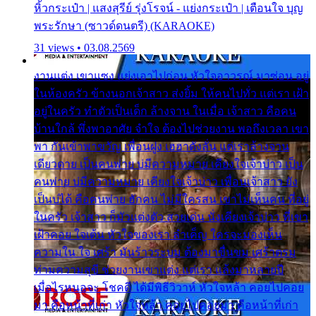
หิ้วกระเป๋า | แสงสุรีย์ รุ่งโรจน์ - แย่งกระเป๋า | เตือนใจ บุญ
พระรักษา (ซาวด์ดนตรี) (KARAOKE)
31 views • 03.08.2569
งานแต่ง เขาแซง แย่งเอาไปก่อน หัวใจอาวรณ์ มาซ่อน อยู่
ในห้องครัว ข้างนอกเจ้าสาว ส่งยิ้ม ให้คนไปทั่ว แต่เรา เฝ้า
อยู่ในครัว ทำตัวเป็นเด็ก ล้างจาน ในเมื่อ เจ้าสาว คือคน
บ้านใกล้ พึ่งพาอาศัย จำใจ ต้องไปช่วยงาน พอถึงเวลา เขา
พา กันเข้าพาขวัญ เพื่อนฝูง เฮฮาดังลั่น แต่เราล้างจาน
เดียวดาย เป็นคนพ่าย บ่มีความหมาย เคียงใจเจ้าบ่าว เป็น
คนพ่าย บ่มีความหมาย เคียงใจเจ้าบ่าว เพื่อนเจ้าสาว ยัง
เป็นบ่ได้ คือคนพ่าย ฮักคน ไม่มีใครสน เขาไม่เห็นคน ที่อยู่
ในครัว เจ้าสาว ก็มัวแต่งตัว สวยเด่น นั่งเคียงเจ้าบ่าว ที่เขา
เฝ้าคอย ใจเต้น หัวใจของเรา ลำเค็ญ ใครจะมองเห็น
ความใน ใจ เศร้า มันร้าวระบม ต้องมาขื่นขม เศร้าตรม
ท่ามความสุขี ช่วยงานเขาแต่ง แต่เรา แล้งมาหลายปี
เมื่อไรหนอจะ โชคดี ได้มีพิธีวิวาห์ หัวใจหล้า คอยไปคอย
มา คือหน้าที่เก่า หัวใจหล้า คอยไปคอยมา คือหน้าที่เก่า