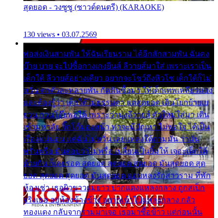
สุดยอด - วงซูซู (ซาวด์ดนตรี) (KARAOKE)
130 views • 03.07.2569
พ่อส่งเงินสามพัน ให้ฉันเรียนราม ได้อีกสักสามพัน ฉันคง
บ๊าย บาย จะไปซื้อกางเกงยีนส์ ลีวายส์มาใส่ เพราะเราเป็น
เด็กใต้ ลีวายส์อย่างเดียว อยากจะโชว์ถึงหิวโซ เด็กใต้ก็ไม่
หวั่น ตกตัวละหลายพัน กัดฟันซื้อมา ให้เด็กเทพเหลียวมอง
และต้องรู้ว่า เด็กใต้ไม่ธรรมดา แต่สุดยอด เดินโยกย้ายเย
ยวน กวนโอ๊ยพอได้ เพราะว่านุ่งลีวายส์ ตัวใหม่ใส่มา เดิน
เข้ามหาลัย จิ๊กโก๊มองหน้า ท่าจะมีปัญหา ไม่พอใจ ได้เป็น
เรื่องแน่นอน แต่ฉันไม่หวั่น เลยแหลงใต้ถามมัน ว่ามัน
พรั่นพรือ มันตอบว่าไม่พรื่อ เปลี่ยนเป็นยิ้มให้ เจอะเด็กใต้
ด้วยกัน ก็เลยรอด สุดยอด สุดยอด สุดยอด มันสุดยอด สุด
ยอด สุดยอด สุดยอด มันสุดยอด แอบหลงรักสาวราม ที่พัก
ห้องเช่า เธอผิวขาวผมยาว ปากแดงแหลงกลาง ถูกสเป็ก
จริงเธอ อยู่ห้องข้างข้าง อยากเข้าไปแหลงกลาง กลัว
ทองแดง กลับจากรามมาเจอ เธอมาซื้อข้าว แต่ก่อนนั้น