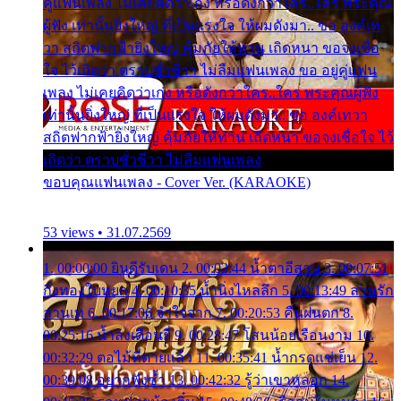
คู่แฟนเพลง ไม่เคยคิดว่าเก่ง หรือดังกว่าใคร..ใคร พระคุณ
ผู้ฟัง เท่านั้นยิ่งใหญ่ ที่เป็นแรงใจ ให้ผมดังมา.. ขอ องค์เท
วา สถิตฟากฟ้ายิ่งใหญ่ คุ้มภัยให้ท่าน เถิดหนา ขอจงเชื่อ
ใจ ไว้เถิดว่า ตราบชั่วชีวา ไม่ลืมแฟนเพลง ขอ อยู่คู่แฟน
เพลง ไม่เคยคิดว่าเก่ง หรือดังกว่าใคร..ใคร พระคุณผู้ฟัง
เท่านั้นยิ่งใหญ่ ที่เป็นแรงใจ ให้ผมดังมา.. ขอ องค์เทวา
สถิตฟากฟ้ายิ่งใหญ่ คุ้มภัยให้ท่าน เถิดหนา ขอจงเชื่อใจ ไว้
เถิดว่า ตราบชั่วชีวา ไม่ลืมแฟนเพลง
ขอบคุณแฟนเพลง - Cover Ver. (KARAOKE)
53 views • 31.07.2569
1. 00:00:00 ยินดีรับเดน 2. 00:03:44 น้ำตาอีสาน 3. 00:07:51
กิ่งทองใบหยก 4. 00:10:35 น้ำนิ่งไหลลึก 5. 00:13:49 ลานรัก
ลานเท 6. 00:17:06 จำใจจาก 7. 00:20:53 คืนฝนตก 8.
00:25:16 น้ำลงเดือนยี่ 9. 00:28:47 โสนน้อยเรือนงาม 10.
00:32:29 ตอไม้ที่ตายแล้ว 11. 00:35:41 น้ำกรดแช่เย็น 12.
00:39:08 อยากฟังซ้ำ 13. 00:42:32 รู้ว่าเขาหลอก 14.