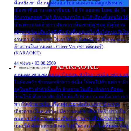
คือหยังเขา มีงานแต่งแล้ว ไปล้างแต่จาน ดั่งถูกประหาร
เมื่อเขาชื่นบาน แต่เราขื่นขม โอ้ รัก ลอยลม ไม่สม ดัง ใจ
ล้างจานคอยคู่ ไม่รู้ อีกนานเท่าใด จะได้ เลื่อนขั้นบันได ได้
เป็น ตำแหน่งเจ้าสาว มันเหงา เห็นเขามีคู่ ซมดู มีคู่ก็ม่วน
เข้าพาขวัญ เสียงโห่ตึงตึง มันซึ้ง อยู่แก่ใจ มื้อใด๋หนอ สิเป็น
งานเฮา มัวซอยเขา ใจเฮาซิด้าน มันทรมาน จับจาน เอย…
ล้างจานในงานแต่ง - Cover Ver. (ซาวด์ดนตรี)
(KARAOKE)
44 views • 03.08.2569
งานแต่ง เขาแซง แย่งเอาไปก่อน หัวใจอาวรณ์ มาซ่อน อยู่
ในห้องครัว ข้างนอกเจ้าสาว ส่งยิ้ม ให้คนไปทั่ว แต่เรา เฝ้า
อยู่ในครัว ทำตัวเป็นเด็ก ล้างจาน ในเมื่อ เจ้าสาว คือคน
บ้านใกล้ พึ่งพาอาศัย จำใจ ต้องไปช่วยงาน พอถึงเวลา เขา
พา กันเข้าพาขวัญ เพื่อนฝูง เฮฮาดังลั่น แต่เราล้างจาน
เดียวดาย เป็นคนพ่าย บ่มีความหมาย เคียงใจเจ้าบ่าว เป็น
คนพ่าย บ่มีความหมาย เคียงใจเจ้าบ่าว เพื่อนเจ้าสาว ยัง
เป็นบ่ได้ คือคนพ่าย ฮักคน ไม่มีใครสน เขาไม่เห็นคน ที่อยู่