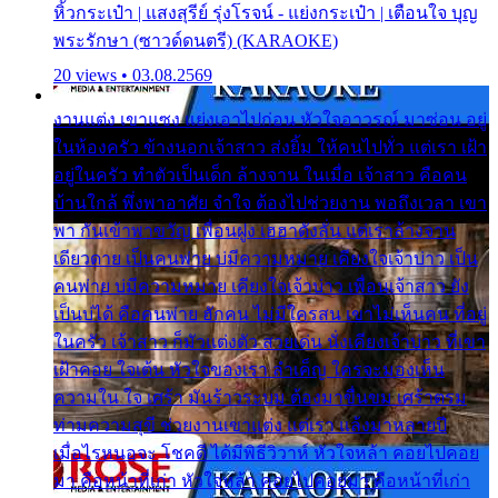
หิ้วกระเป๋า | แสงสุรีย์ รุ่งโรจน์ - แย่งกระเป๋า | เตือนใจ บุญ
พระรักษา (ซาวด์ดนตรี) (KARAOKE)
20 views • 03.08.2569
งานแต่ง เขาแซง แย่งเอาไปก่อน หัวใจอาวรณ์ มาซ่อน อยู่
ในห้องครัว ข้างนอกเจ้าสาว ส่งยิ้ม ให้คนไปทั่ว แต่เรา เฝ้า
อยู่ในครัว ทำตัวเป็นเด็ก ล้างจาน ในเมื่อ เจ้าสาว คือคน
บ้านใกล้ พึ่งพาอาศัย จำใจ ต้องไปช่วยงาน พอถึงเวลา เขา
พา กันเข้าพาขวัญ เพื่อนฝูง เฮฮาดังลั่น แต่เราล้างจาน
เดียวดาย เป็นคนพ่าย บ่มีความหมาย เคียงใจเจ้าบ่าว เป็น
คนพ่าย บ่มีความหมาย เคียงใจเจ้าบ่าว เพื่อนเจ้าสาว ยัง
เป็นบ่ได้ คือคนพ่าย ฮักคน ไม่มีใครสน เขาไม่เห็นคน ที่อยู่
ในครัว เจ้าสาว ก็มัวแต่งตัว สวยเด่น นั่งเคียงเจ้าบ่าว ที่เขา
เฝ้าคอย ใจเต้น หัวใจของเรา ลำเค็ญ ใครจะมองเห็น
ความใน ใจ เศร้า มันร้าวระบม ต้องมาขื่นขม เศร้าตรม
ท่ามความสุขี ช่วยงานเขาแต่ง แต่เรา แล้งมาหลายปี
เมื่อไรหนอจะ โชคดี ได้มีพิธีวิวาห์ หัวใจหล้า คอยไปคอย
มา คือหน้าที่เก่า หัวใจหล้า คอยไปคอยมา คือหน้าที่เก่า