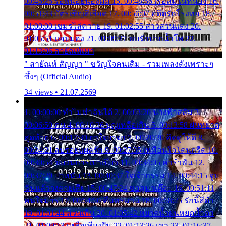
00:45:25 รอหน่อยน้องติ๋ม 15. 00:48:56 เรือล่มในหนอง 16.
00:51:43 บัตรเชิญสีเลือด 17. 00:56:07 อดีตรักโรงทอ 18.
01:00:00 เขมรไล่ควาย 19. 01:02:55 สาวสวนแตง 20.
01:05:51 แอบมอง 21. 01:09:27 พบรักปากน้ำโพ 22.
01:13:06 สายัณห์เมา
" สายัณห์ สัญญา " ขวัญใจคนเดิม - รวมเพลงดังเพราะๆ
ซึ้งๆ (Official Audio)
34 views • 21.07.2569
1. 00:00:00 ทำไมทำฉันได้ 2. 00:03:20 นางฟ้าสลัม 3.
00:06:50 คน 4. 00:10:36 บุญเหลือเกิน 5. 00:13:58 ฝนหยาด
สุดท้าย 6. 00:17:30 ยาใจยาจก 7. 00:20:30 คิดดูให้ดี 8.
00:24:21 ลบรอยแผลรัก 9. 00:27:35 เหมือนใจโดนกรีด 10.
00:30:54 ขบวนการเปาเปียว 11. 00:34:05 คำรำพัน 12.
00:37:20 ปาหนัน 13. 00:40:37 ใจเจ้ากรรม 14. 00:44:15 จูบ
ฉันแล้วจงตายเสีย 15. 00:47:24 ขอสูมาเต๊อะ 16. 00:51:11
คนใจมาร 17. 00:54:50 คืนทรมาน 18. 00:58:25 รักนี้สีดำ
19. 01:01:44 ส่วนเกิน 20. 01:05:42 หยาดน้ำฝนหยดน้ำตา
21. 01:09:13 เหลือเพียงฝัน 22. 01:13:26 เขา 23. 01:16:37