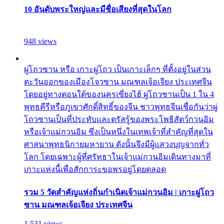
10 อันดับพระใหญ่และมีชื่อเสียงที่สุดในโลก
948 views
ผู่โถวซาน หรือ เกาะผู่โถว เป็นเกาะเล็กๆ ที่ตั้งอยู่ในส่วน
ตะวันออกของเมืองโจวซาน มณฑลเจ้อเจียง ประเทศจีน
โดยอยู่ทางตอนใต้ของนครเซี่ยงไฮ้ ผู่โถวซานเป็น 1 ใน 4
พุทธคีรีหรือภูเขาศักดิ์สิทธิ์ของจีน ชาวพุทธจีนเชื่อกันว่าผู่
โถวซานเป็นที่ประทับและตรัสรู้ของพระโพธิสัตว์กวนอิม
หรือเจ้าแม่กวนอิม ซึ่งเป็นหนึ่งในเทพเจ้าที่สำคัญที่สุดใน
ศาสนาพุทธนิกายมหายาน ดังนั้นจึงมีผู้แสวงบุญจากทั่ว
โลก โดยเฉพาะผู้ที่ศรัทธาในเจ้าแม่กวนอิมเดินทางมาที่
เกาะแห่งนี้เพื่อสักการะขอพรอยู่โดยตลอด
รวม 5 วัดสำคัญแห่งถิ่นกำเนิดเจ้าแม่กวนอิม | เกาะผู่โถว
ซาน มณฑลเจ้อเจียง ประเทศจีน
1,531 views