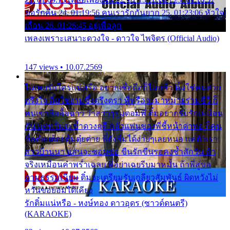
ขอรักคืน 24. 01:19:56 คนเรารักกันยาก 25. 01:23:06 หัวใจ
เถื่อน 26. 01:26:45 อยู่เพื่อลูก
เพลงเพราะเสนาะดวงใจ - ดาวใจ ไพจิตร (Official Audio)
147 views • 10.07.2569
ไม่เคยรักใครแน่หรือ อยากเชื่อถือก็ไม่กล้า ติ๋มใช่คนสวย
ตรึงใจ ติ๋มใช่งามซึ้งตรึงตรา พี่หรือจะมาหมายร่วมชีวี ก็
คนเขาลืออื้อฉาว ว่าสาวๆรุมตอมพี่ ติ๋มอยากรับรักเหมือน
กัน แต่หวั่นจะช้ำดวงฤดี กลัวแฟนของพี่ชี้หน้าด่าทอ ก็คน
ชื่อต๋อยต้อยตุ้มตุ๋ยต่าย พี่ยังลืมได้ง่ายๆเลยหนอ แค่ตัวเรา
สาวบ้านนา แสนจะซอมซ่อ ขืนรักขืนรอคงช้ำสักวัน ถ้า
จริงเหมือนคำพร่ำเฉลย พี่อย่าเฉยรีบมาหมั้น ถ้าพี่สู่ขอ
ตามธรรมเนียม ติ๋มจะเตรียมรับเกลียวสัมพันธ์ ผิดหวังไม่
หวั่นขอยอมได้เคียง
รักติ๋มแน่หรือ - หงษ์ทอง ดาวอุดร (ซาวด์ดนตรี)
(KARAOKE)