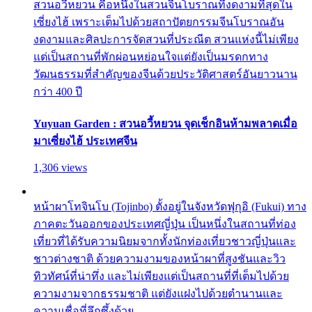
สวนอวี้หยวน คือหนึ่งในสวนจีนโบราณที่งดงามที่สุดใน
เซี่ยงไฮ้ เพราะเต็มไปด้วยสถาปัตยกรรมจีนโบราณอัน
งดงามและศิลปะการจัดสวนที่ประณีต สวนแห่งนี้ไม่เพียง
แต่เป็นสถานที่พักผ่อนหย่อนใจแต่ยังเป็นมรดกทาง
วัฒนธรรมที่สำคัญของจีนด้วยประวัติศาสตร์อันยาวนาน
กว่า 400 ปี
Yuyuan Garden : สวนอวี้หยวน จุดเช็กอินห้ามพลาดเมื่อ
มาเซี่ยงไฮ้ ประเทศจีน
1,306 views
หน้าผาโทจินโบ (Tojinbo) ตั้งอยู่ในจังหวัดฟุกุอิ (Fukui) ทาง
ภาคตะวันออกของประเทศญี่ปุ่น เป็นหนึ่งในสถานที่ท่อง
เที่ยวที่ได้รับความนิยมจากทั้งนักท่องเที่ยวชาวญี่ปุ่นและ
ชาวต่างชาติ ด้วยความงามของหน้าผาที่สูงชันและวิว
ทิวทัศน์ที่น่าทึ่ง และไม่เพียงแต่เป็นสถานที่ที่เต็มไปด้วย
ความงามจากธรรมชาติ แต่ยังแฝงไปด้วยตำนานและ
ความเชื่อที่ลึกซึ้งด้วย