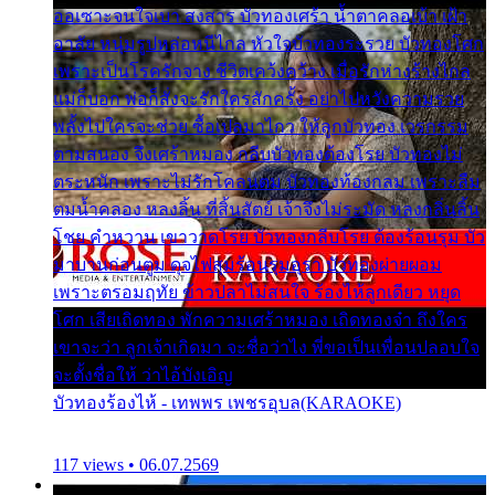
ออเซาะจนใจเบา สงสาร บัวทองเศร้า น้ำตาคลอเบ้า เฝ้า
อาลัย หนุ่มรูปหล่อหนีไกล หัวใจบัวทองระรวย บัวทองโศก
เพราะเป็นโรครักจาง ชีวิตเคว้งคว้าง เมื่อรักห่างร้างไกล
แม่ก็บอก พ่อก็สั่งจะรักใครสักครั้ง อย่าไปหวังความรวย
พลั้งไปใครจะช่วย ซื้อเปลมาไกว ให้ลูกบัวทอง เวรกรรม
ตามสนอง จึงเศร้าหมอง กลีบบัวทองต้องโรย บัวทองไม่
ตระหนัก เพราะไม่รักโคลนตม บัวทองท้องกลม เพราะลืม
ตมน้ำคลอง หลงลิ้น ที่สิ้นสัตย์ เจ้าจึงไม่ระมัด หลงกลิ่นลิ้น
โชย คำหวาน เขาวาดโรย บัวทองกลีบโรย ต้องร้อนรุม บัว
มาบานก่อนตูม ดุจไฟสุมร้อนรุมอุรา บัวทองผ่ายผอม
เพราะตรอมฤทัย ข้าวปลาไม่สนใจ ร้องไห้ลูกเดียว หยุด
โศก เสียเถิดทอง พักความเศร้าหมอง เถิดทองจ๋า ถึงใคร
เขาจะว่า ลูกเจ้าเกิดมา จะชื่อว่าไง พี่ขอเป็นเพื่อนปลอบใจ
จะตั้งชื่อให้ ว่าไอ้บังเอิญ
บัวทองร้องไห้ - เทพพร เพชรอุบล(KARAOKE)
117 views • 06.07.2569