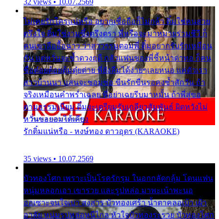
32 views • 10.07.2569
ไม่เคยรักใครแน่หรือ อยากเชื่อถือก็ไม่กล้า ติ๋มใช่คนสวย
ตรึงใจ ติ๋มใช่งามซึ้งตรึงตรา พี่หรือจะมาหมายร่วมชีวี ก็
คนเขาลืออื้อฉาว ว่าสาวๆรุมตอมพี่ ติ๋มอยากรับรักเหมือน
กัน แต่หวั่นจะช้ำดวงฤดี กลัวแฟนของพี่ชี้หน้าด่าทอ ก็คน
ชื่อต๋อยต้อยตุ้มตุ๋ยต่าย พี่ยังลืมได้ง่ายๆเลยหนอ แค่ตัวเรา
สาวบ้านนา แสนจะซอมซ่อ ขืนรักขืนรอคงช้ำสักวัน ถ้า
จริงเหมือนคำพร่ำเฉลย พี่อย่าเฉยรีบมาหมั้น ถ้าพี่สู่ขอ
ตามธรรมเนียม ติ๋มจะเตรียมรับเกลียวสัมพันธ์ ผิดหวังไม่
หวั่นขอยอมได้เคียง
รักติ๋มแน่หรือ - หงษ์ทอง ดาวอุดร (KARAOKE)
35 views • 10.07.2569
บัวทองโศก เพราะเป็นโรครักรุม ในอกกลัดกลุ้ม โดนแฟน
หนุ่มหลอกเอา เขารวย และรูปหล่อ มาพะเน้าพะนอ
ออเซาะจนใจเบา สงสาร บัวทองเศร้า น้ำตาคลอเบ้า เฝ้า
อาลัย หนุ่มรูปหล่อหนีไกล หัวใจบัวทองระรวย บัวทองโศก