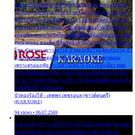
เพราะเป็นโรครักจาง ชีวิตเคว้งคว้าง เมื่อรักห่างร้างไกล
แม่ก็บอก พ่อก็สั่งจะรักใครสักครั้ง อย่าไปหวังความรวย
พลั้งไปใครจะช่วย ซื้อเปลมาไกว ให้ลูกบัวทอง เวรกรรม
ตามสนอง จึงเศร้าหมอง กลีบบัวทองต้องโรย บัวทองไม่
ตระหนัก เพราะไม่รักโคลนตม บัวทองท้องกลม เพราะลืม
ตมน้ำคลอง หลงลิ้น ที่สิ้นสัตย์ เจ้าจึงไม่ระมัด หลงกลิ่นลิ้น
โชย คำหวาน เขาวาดโรย บัวทองกลีบโรย ต้องร้อนรุม บัว
มาบานก่อนตูม ดุจไฟสุมร้อนรุมอุรา บัวทองผ่ายผอม
เพราะตรอมฤทัย ข้าวปลาไม่สนใจ ร้องไห้ลูกเดียว หยุด
โศก เสียเถิดทอง พักความเศร้าหมอง เถิดทองจ๋า ถึงใคร
เขาจะว่า ลูกเจ้าเกิดมา จะชื่อว่าไง พี่ขอเป็นเพื่อนปลอบใจ
จะตั้งชื่อให้ ว่าไอ้บังเอิญ
บัวทองร้องไห้ - เทพพร เพชรอุบล (ซาวด์ดนตรี)
(KARAOKE)
94 views • 06.07.2569
บัวทองโศก เพราะเป็นโรครักรุม ในอกกลัดกลุ้ม โดนแฟน
หนุ่มหลอกเอา เขารวย และรูปหล่อ มาพะเน้าพะนอ