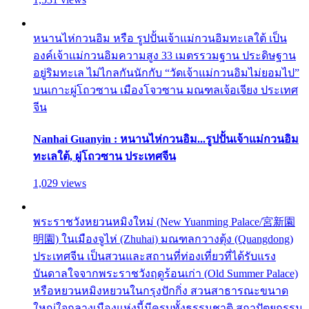
หนานไห่กวนอิม หรือ รูปปั้นเจ้าแม่กวนอิมทะเลใต้ เป็น
องค์เจ้าแม่กวนอิมความสูง 33 เมตรรวมฐาน ประดิษฐาน
อยู่ริมทะเล ไม่ไกลกันนักกับ “วัดเจ้าแม่กวนอิมไม่ยอมไป”
บนเกาะผู่โถวซาน เมืองโจวซาน มณฑลเจ้อเจียง ประเทศ
จีน
Nanhai Guanyin : หนานไห่กวนอิม...รูปปั้นเจ้าแม่กวนอิม
ทะเลใต้, ผู่โถวซาน ประเทศจีน
1,029 views
พระราชวังหยวนหมิงใหม่ (New Yuanming Palace/宮新園
明園) ในเมืองจูไห่ (Zhuhai) มณฑลกวางตุ้ง (Quangdong)
ประเทศจีน เป็นสวนและสถานที่ท่องเที่ยวที่ได้รับแรง
บันดาลใจจากพระราชวังฤดูร้อนเก่า (Old Summer Palace)
หรือหยวนหมิงหยวนในกรุงปักกิ่ง สวนสาธารณะขนาด
ใหญ่ใจกลางเมืองแห่งนี้มีครบทั้งธรรมชาติ สถาปัตยกรรม