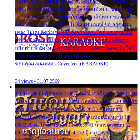
คู่แฟนเพลง ไม่เคยคิดว่าเก่ง หรือดังกว่าใคร..ใคร พระคุณ
ผู้ฟัง เท่านั้นยิ่งใหญ่ ที่เป็นแรงใจ ให้ผมดังมา.. ขอ องค์เท
วา สถิตฟากฟ้ายิ่งใหญ่ คุ้มภัยให้ท่าน เถิดหนา ขอจงเชื่อ
ใจ ไว้เถิดว่า ตราบชั่วชีวา ไม่ลืมแฟนเพลง ขอ อยู่คู่แฟน
เพลง ไม่เคยคิดว่าเก่ง หรือดังกว่าใคร..ใคร พระคุณผู้ฟัง
เท่านั้นยิ่งใหญ่ ที่เป็นแรงใจ ให้ผมดังมา.. ขอ องค์เทวา
สถิตฟากฟ้ายิ่งใหญ่ คุ้มภัยให้ท่าน เถิดหนา ขอจงเชื่อใจ ไว้
เถิดว่า ตราบชั่วชีวา ไม่ลืมแฟนเพลง
ขอบคุณแฟนเพลง - Cover Ver. (KARAOKE)
34 views • 31.07.2569
1. 00:00:00 ยินดีรับเดน 2. 00:03:44 น้ำตาอีสาน 3. 00:07:51
กิ่งทองใบหยก 4. 00:10:35 น้ำนิ่งไหลลึก 5. 00:13:49 ลานรัก
ลานเท 6. 00:17:06 จำใจจาก 7. 00:20:53 คืนฝนตก 8.
00:25:16 น้ำลงเดือนยี่ 9. 00:28:47 โสนน้อยเรือนงาม 10.
00:32:29 ตอไม้ที่ตายแล้ว 11. 00:35:41 น้ำกรดแช่เย็น 12.
00:39:08 อยากฟังซ้ำ 13. 00:42:32 รู้ว่าเขาหลอก 14.