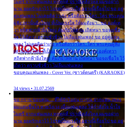
ไมตรี จากแฟนเพลง ทุกทุกที่ ปราณีหลั่งไหล ผมขอฝาก
นาม ยอดรักเอาไว้ โปรดเป็นแรงใจ อย่างนี้เรื่อยไป ขอ อยู่
คู่แฟนเพลง ไม่เคยคิดว่าเก่ง หรือดังกว่าใคร..ใคร พระคุณ
ผู้ฟัง เท่านั้นยิ่งใหญ่ ที่เป็นแรงใจ ให้ผมดังมา.. ขอ องค์เท
วา สถิตฟากฟ้ายิ่งใหญ่ คุ้มภัยให้ท่าน เถิดหนา ขอจงเชื่อ
ใจ ไว้เถิดว่า ตราบชั่วชีวา ไม่ลืมแฟนเพลง ขอ อยู่คู่แฟน
เพลง ไม่เคยคิดว่าเก่ง หรือดังกว่าใคร..ใคร พระคุณผู้ฟัง
เท่านั้นยิ่งใหญ่ ที่เป็นแรงใจ ให้ผมดังมา.. ขอ องค์เทวา
สถิตฟากฟ้ายิ่งใหญ่ คุ้มภัยให้ท่าน เถิดหนา ขอจงเชื่อใจ ไว้
เถิดว่า ตราบชั่วชีวา ไม่ลืมแฟนเพลง
ขอบคุณแฟนเพลง - Cover Ver. (ซาวด์ดนตรี) (KARAOKE)
34 views • 31.07.2569
ขอ กราบ ขอบคุณ.... ที่ได้รับไออุ่น การุณ จากแฟน เพลง
ผมแสนชื่นใจ หายวังเวง เมื่อแฟนเพลง ให้กำลังใจ น้ำใจ
ไมตรี จากแฟนเพลง ทุกทุกที่ ปราณีหลั่งไหล ผมขอฝาก
นาม ยอดรักเอาไว้ โปรดเป็นแรงใจ อย่างนี้เรื่อยไป ขอ อยู่