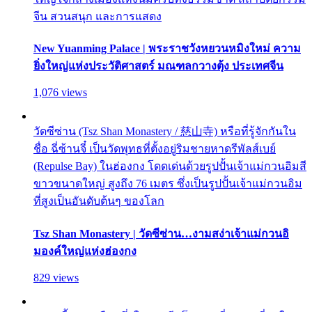
จีน สวนสนุก และการแสดง
New Yuanming Palace | พระราชวังหยวนหมิงใหม่ ความ
ยิ่งใหญ่แห่งประวัติศาสตร์ มณฑลกวางตุ้ง ประเทศจีน
1,076 views
วัดซีซ่าน (Tsz Shan Monastery / 慈山寺) หรือที่รู้จักกันใน
ชื่อ ฉี่ซ้านจี๋ เป็นวัดพุทธที่ตั้งอยู่ริมชายหาดรีพัลส์เบย์
(Repulse Bay) ในฮ่องกง โดดเด่นด้วยรูปปั้นเจ้าแม่กวนอิมสี
ขาวขนาดใหญ่ สูงถึง 76 เมตร ซึ่งเป็นรูปปั้นเจ้าแม่กวนอิม
ที่สูงเป็นอันดับต้นๆ ของโลก
Tsz Shan Monastery | วัดซีซ่าน…งามสง่าเจ้าแม่กวนอิ
มองค์ใหญ่แห่งฮ่องกง
829 views