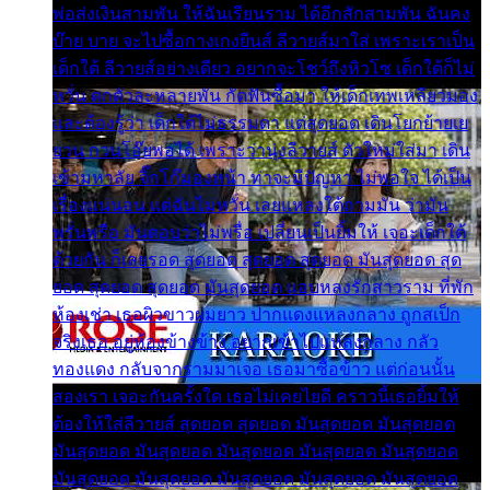
พ่อส่งเงินสามพัน ให้ฉันเรียนราม ได้อีกสักสามพัน ฉันคง
บ๊าย บาย จะไปซื้อกางเกงยีนส์ ลีวายส์มาใส่ เพราะเราเป็น
เด็กใต้ ลีวายส์อย่างเดียว อยากจะโชว์ถึงหิวโซ เด็กใต้ก็ไม่
หวั่น ตกตัวละหลายพัน กัดฟันซื้อมา ให้เด็กเทพเหลียวมอง
และต้องรู้ว่า เด็กใต้ไม่ธรรมดา แต่สุดยอด เดินโยกย้ายเย
ยวน กวนโอ๊ยพอได้ เพราะว่านุ่งลีวายส์ ตัวใหม่ใส่มา เดิน
เข้ามหาลัย จิ๊กโก๊มองหน้า ท่าจะมีปัญหา ไม่พอใจ ได้เป็น
เรื่องแน่นอน แต่ฉันไม่หวั่น เลยแหลงใต้ถามมัน ว่ามัน
พรั่นพรือ มันตอบว่าไม่พรื่อ เปลี่ยนเป็นยิ้มให้ เจอะเด็กใต้
ด้วยกัน ก็เลยรอด สุดยอด สุดยอด สุดยอด มันสุดยอด สุด
ยอด สุดยอด สุดยอด มันสุดยอด แอบหลงรักสาวราม ที่พัก
ห้องเช่า เธอผิวขาวผมยาว ปากแดงแหลงกลาง ถูกสเป็ก
จริงเธอ อยู่ห้องข้างข้าง อยากเข้าไปแหลงกลาง กลัว
ทองแดง กลับจากรามมาเจอ เธอมาซื้อข้าว แต่ก่อนนั้น
สองเรา เจอะกันครั้งใด เธอไม่เคยไยดี คราวนี้เธอยิ้มให้
ต้องให้ใส่ลีวายส์ สุดยอด สุดยอด มันสุดยอด มันสุดยอด
มันสุดยอด มันสุดยอด มันสุดยอด มันสุดยอด มันสุดยอด
มันสุดยอด มันสุดยอด มันสุดยอด มันสุดยอด มันสุดยอด