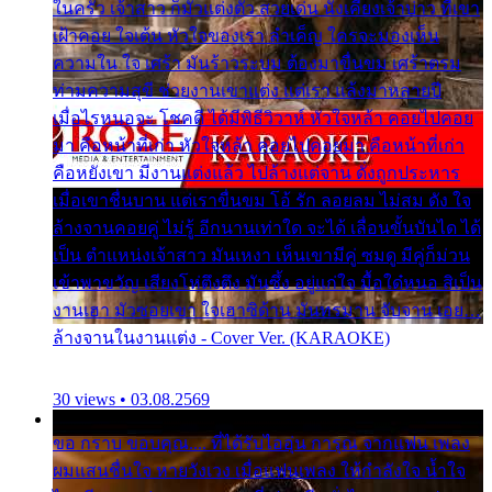
ในครัว เจ้าสาว ก็มัวแต่งตัว สวยเด่น นั่งเคียงเจ้าบ่าว ที่เขา
เฝ้าคอย ใจเต้น หัวใจของเรา ลำเค็ญ ใครจะมองเห็น
ความใน ใจ เศร้า มันร้าวระบม ต้องมาขื่นขม เศร้าตรม
ท่ามความสุขี ช่วยงานเขาแต่ง แต่เรา แล้งมาหลายปี
เมื่อไรหนอจะ โชคดี ได้มีพิธีวิวาห์ หัวใจหล้า คอยไปคอย
มา คือหน้าที่เก่า หัวใจหล้า คอยไปคอยมา คือหน้าที่เก่า
คือหยังเขา มีงานแต่งแล้ว ไปล้างแต่จาน ดั่งถูกประหาร
เมื่อเขาชื่นบาน แต่เราขื่นขม โอ้ รัก ลอยลม ไม่สม ดัง ใจ
ล้างจานคอยคู่ ไม่รู้ อีกนานเท่าใด จะได้ เลื่อนขั้นบันได ได้
เป็น ตำแหน่งเจ้าสาว มันเหงา เห็นเขามีคู่ ซมดู มีคู่ก็ม่วน
เข้าพาขวัญ เสียงโห่ตึงตึง มันซึ้ง อยู่แก่ใจ มื้อใด๋หนอ สิเป็น
งานเฮา มัวซอยเขา ใจเฮาซิด้าน มันทรมาน จับจาน เอย…
ล้างจานในงานแต่ง - Cover Ver. (KARAOKE)
30 views • 03.08.2569
ขอ กราบ ขอบคุณ.... ที่ได้รับไออุ่น การุณ จากแฟน เพลง
ผมแสนชื่นใจ หายวังเวง เมื่อแฟนเพลง ให้กำลังใจ น้ำใจ