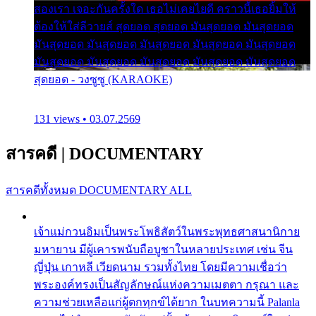
สองเรา เจอะกันครั้งใด เธอไม่เคยไยดี คราวนี้เธอยิ้มให้
ต้องให้ใส่ลีวายส์ สุดยอด สุดยอด มันสุดยอด มันสุดยอด
มันสุดยอด มันสุดยอด มันสุดยอด มันสุดยอด มันสุดยอด
มันสุดยอด มันสุดยอด มันสุดยอด มันสุดยอด มันสุดยอด
สุดยอด - วงซูซู (KARAOKE)
131 views • 03.07.2569
สารคดี
|
DOCUMENTARY
สารคดีทั้งหมด
DOCUMENTARY ALL
เจ้าแม่กวนอิมเป็นพระโพธิสัตว์ในพระพุทธศาสนานิกาย
มหายาน มีผู้เคารพนับถือบูชาในหลายประเทศ เช่น จีน
ญี่ปุ่น เกาหลี เวียดนาม รวมทั้งไทย โดยมีความเชื่อว่า
พระองค์ทรงเป็นสัญลักษณ์แห่งความเมตตา กรุณา และ
ความช่วยเหลือแก่ผู้ตกทุกข์ได้ยาก ในบทความนี้ Palanla