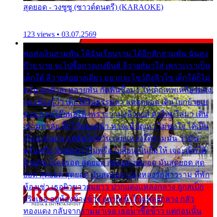
สุดยอด - วงซูซู (ซาวด์ดนตรี) (KARAOKE)
123 views • 03.07.2569
พ่อส่งเงินสามพัน ให้ฉันเรียนราม ได้อีกสักสามพัน ฉันคง
บ๊าย บาย จะไปซื้อกางเกงยีนส์ ลีวายส์มาใส่ เพราะเราเป็น
เด็กใต้ ลีวายส์อย่างเดียว อยากจะโชว์ถึงหิวโซ เด็กใต้ก็ไม่
หวั่น ตกตัวละหลายพัน กัดฟันซื้อมา ให้เด็กเทพเหลียวมอง
และต้องรู้ว่า เด็กใต้ไม่ธรรมดา แต่สุดยอด เดินโยกย้ายเย
ยวน กวนโอ๊ยพอได้ เพราะว่านุ่งลีวายส์ ตัวใหม่ใส่มา เดิน
เข้ามหาลัย จิ๊กโก๊มองหน้า ท่าจะมีปัญหา ไม่พอใจ ได้เป็น
เรื่องแน่นอน แต่ฉันไม่หวั่น เลยแหลงใต้ถามมัน ว่ามัน
พรั่นพรือ มันตอบว่าไม่พรื่อ เปลี่ยนเป็นยิ้มให้ เจอะเด็กใต้
ด้วยกัน ก็เลยรอด สุดยอด สุดยอด สุดยอด มันสุดยอด สุด
ยอด สุดยอด สุดยอด มันสุดยอด แอบหลงรักสาวราม ที่พัก
ห้องเช่า เธอผิวขาวผมยาว ปากแดงแหลงกลาง ถูกสเป็ก
จริงเธอ อยู่ห้องข้างข้าง อยากเข้าไปแหลงกลาง กลัว
ทองแดง กลับจากรามมาเจอ เธอมาซื้อข้าว แต่ก่อนนั้น