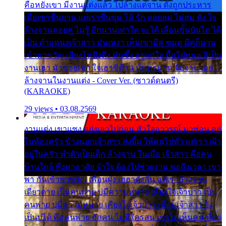
คือหยังเขา มีงานแต่งแล้ว ไปล้างแต่จาน ดั่งถูกประหาร
เมื่อเขาชื่นบาน แต่เราขื่นขม โอ้ รัก ลอยลม ไม่สม ดัง ใจ
ล้างจานคอยคู่ ไม่รู้ อีกนานเท่าใด จะได้ เลื่อนขั้นบันได ได้
เป็น ตำแหน่งเจ้าสาว มันเหงา เห็นเขามีคู่ ซมดู มีคู่ก็ม่วน
เข้าพาขวัญ เสียงโห่ตึงตึง มันซึ้ง อยู่แก่ใจ มื้อใด๋หนอ สิเป็น
งานเฮา มัวซอยเขา ใจเฮาซิด้าน มันทรมาน จับจาน เอย…
ล้างจานในงานแต่ง - Cover Ver. (ซาวด์ดนตรี)
(KARAOKE)
29 views • 03.08.2569
งานแต่ง เขาแซง แย่งเอาไปก่อน หัวใจอาวรณ์ มาซ่อน อยู่
ในห้องครัว ข้างนอกเจ้าสาว ส่งยิ้ม ให้คนไปทั่ว แต่เรา เฝ้า
อยู่ในครัว ทำตัวเป็นเด็ก ล้างจาน ในเมื่อ เจ้าสาว คือคน
บ้านใกล้ พึ่งพาอาศัย จำใจ ต้องไปช่วยงาน พอถึงเวลา เขา
พา กันเข้าพาขวัญ เพื่อนฝูง เฮฮาดังลั่น แต่เราล้างจาน
เดียวดาย เป็นคนพ่าย บ่มีความหมาย เคียงใจเจ้าบ่าว เป็น
คนพ่าย บ่มีความหมาย เคียงใจเจ้าบ่าว เพื่อนเจ้าสาว ยัง
เป็นบ่ได้ คือคนพ่าย ฮักคน ไม่มีใครสน เขาไม่เห็นคน ที่อยู่