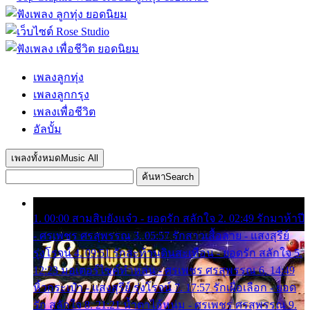
เพลงลูกทุ่ง
เพลงลูกกรุง
เพลงเพื่อชีวิต
อัลบั้ม
เพลงทั้งหมด
Music All
ค้นหา
Search
1. 00:00 สามสิบยังแจ๋ว - ยอดรัก สลักใจ 2. 02:49 รักมาห้าปี
- ศรเพชร ศรสุพรรณ 3. 05:57 รักสาวเสื้อลาย - แสงสุรีย์
รุ่งโรจน์ 4. 09:51 รักสะท้านดินสะเทือน - ยอดรัก สลักใจ 5.
12:23 มอเตอร์ไซค์ทำหล่น - ศรเพชร ศรสุพรรณ 6. 14:49
หิ้วกระเป๋า - แสงสุรีย์ รุ่งโรจน์ 7. 17:57 รักเผื่อเลือก - ยอด
รัก สลักใจ 8. 21:21 น้ำตาไอ้หนุ่ม - ศรเพชร ศรสุพรรณ 9.