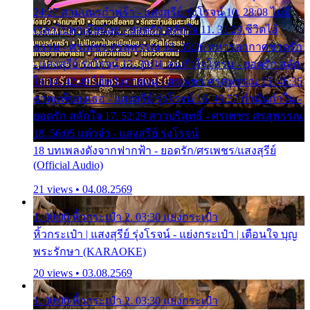
24:27 สามเณรกำพร้า - แสงสุรีย์ รุ่งโรจน์ 10. 28:08 ไม่มี
เวลาไปหาเมียน้อย - ยอดรัก สลักใจ 11. 31:29 ชีวิตไอ้
ธรรม - ศรเพชร ศรสุพรรณ 12. 35:26 ทหารอากาศขาดรัก
- แสงสุรีย์ รุ่งโรจน์ 13. 39:01 คนหัวใจโทรม - ยอดรัก สลัก
ใจ 14. 42:49 ไอ้หวังตายแน่ - ศรเพชร ศรสุพรรณ 15. 46:35
ธาตุแท้ของเธอ - แสงสุรีย์ รุ่งโรจน์ 16. 49:57 กำนันกำใน -
ยอดรัก สลักใจ 17. 52:29 สาวบริสุทธิ์ - ศรเพชร ศรสุพรรณ
18. 56:05 แต๋วจ๋า - แสงสุรีย์ รุ่งโรจน์
18 บทเพลงดังจากฟากฟ้า - ยอดรัก/ศรเพชร/แสงสุรีย์
(Official Audio)
21 views • 04.08.2569
1. 00:00 หิ้วกระเป๋า 2. 03:30 แย่งกระเป๋า
หิ้วกระเป๋า | แสงสุรีย์ รุ่งโรจน์ - แย่งกระเป๋า | เตือนใจ บุญ
พระรักษา (KARAOKE)
20 views • 03.08.2569
1. 00:00 หิ้วกระเป๋า 2. 03:30 แย่งกระเป๋า