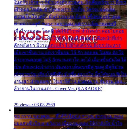
ในครัว เจ้าสาว ก็มัวแต่งตัว สวยเด่น นั่งเคียงเจ้าบ่าว ที่เขา
เฝ้าคอย ใจเต้น หัวใจของเรา ลำเค็ญ ใครจะมองเห็น
ความใน ใจ เศร้า มันร้าวระบม ต้องมาขื่นขม เศร้าตรม
ท่ามความสุขี ช่วยงานเขาแต่ง แต่เรา แล้งมาหลายปี
เมื่อไรหนอจะ โชคดี ได้มีพิธีวิวาห์ หัวใจหล้า คอยไปคอย
มา คือหน้าที่เก่า หัวใจหล้า คอยไปคอยมา คือหน้าที่เก่า
คือหยังเขา มีงานแต่งแล้ว ไปล้างแต่จาน ดั่งถูกประหาร
เมื่อเขาชื่นบาน แต่เราขื่นขม โอ้ รัก ลอยลม ไม่สม ดัง ใจ
ล้างจานคอยคู่ ไม่รู้ อีกนานเท่าใด จะได้ เลื่อนขั้นบันได ได้
เป็น ตำแหน่งเจ้าสาว มันเหงา เห็นเขามีคู่ ซมดู มีคู่ก็ม่วน
เข้าพาขวัญ เสียงโห่ตึงตึง มันซึ้ง อยู่แก่ใจ มื้อใด๋หนอ สิเป็น
งานเฮา มัวซอยเขา ใจเฮาซิด้าน มันทรมาน จับจาน เอย…
ล้างจานในงานแต่ง - Cover Ver. (KARAOKE)
29 views • 03.08.2569
ขอ กราบ ขอบคุณ.... ที่ได้รับไออุ่น การุณ จากแฟน เพลง
ผมแสนชื่นใจ หายวังเวง เมื่อแฟนเพลง ให้กำลังใจ น้ำใจ