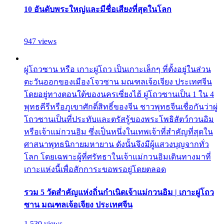
10 อันดับพระใหญ่และมีชื่อเสียงที่สุดในโลก
947 views
ผู่โถวซาน หรือ เกาะผู่โถว เป็นเกาะเล็กๆ ที่ตั้งอยู่ในส่วน
ตะวันออกของเมืองโจวซาน มณฑลเจ้อเจียง ประเทศจีน
โดยอยู่ทางตอนใต้ของนครเซี่ยงไฮ้ ผู่โถวซานเป็น 1 ใน 4
พุทธคีรีหรือภูเขาศักดิ์สิทธิ์ของจีน ชาวพุทธจีนเชื่อกันว่าผู่
โถวซานเป็นที่ประทับและตรัสรู้ของพระโพธิสัตว์กวนอิม
หรือเจ้าแม่กวนอิม ซึ่งเป็นหนึ่งในเทพเจ้าที่สำคัญที่สุดใน
ศาสนาพุทธนิกายมหายาน ดังนั้นจึงมีผู้แสวงบุญจากทั่ว
โลก โดยเฉพาะผู้ที่ศรัทธาในเจ้าแม่กวนอิมเดินทางมาที่
เกาะแห่งนี้เพื่อสักการะขอพรอยู่โดยตลอด
รวม 5 วัดสำคัญแห่งถิ่นกำเนิดเจ้าแม่กวนอิม | เกาะผู่โถว
ซาน มณฑลเจ้อเจียง ประเทศจีน
1,530 views