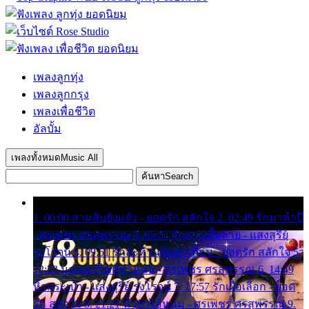
เพลงลูกทุ่ง
เพลงลูกกรุง
เพลงเพื่อชีวิต
อัลบั้ม
เพลงทั้งหมด
Music All
ค้นหา
Search
1. 00:00 สามสิบยังแจ๋ว - ยอดรัก สลักใจ 2. 02:49 รักมาห้าปี
- ศรเพชร ศรสุพรรณ 3. 05:57 รักสาวเสื้อลาย - แสงสุรีย์
รุ่งโรจน์ 4. 09:51 รักสะท้านดินสะเทือน - ยอดรัก สลักใจ 5.
12:23 มอเตอร์ไซค์ทำหล่น - ศรเพชร ศรสุพรรณ 6. 14:49
หิ้วกระเป๋า - แสงสุรีย์ รุ่งโรจน์ 7. 17:57 รักเผื่อเลือก - ยอด
รัก สลักใจ 8. 21:21 น้ำตาไอ้หนุ่ม - ศรเพชร ศรสุพรรณ 9.