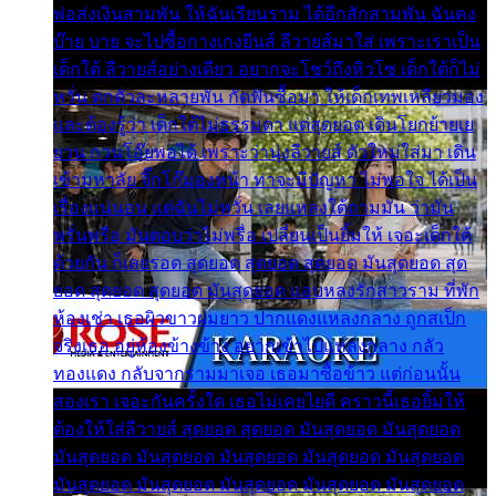
พ่อส่งเงินสามพัน ให้ฉันเรียนราม ได้อีกสักสามพัน ฉันคง
บ๊าย บาย จะไปซื้อกางเกงยีนส์ ลีวายส์มาใส่ เพราะเราเป็น
เด็กใต้ ลีวายส์อย่างเดียว อยากจะโชว์ถึงหิวโซ เด็กใต้ก็ไม่
หวั่น ตกตัวละหลายพัน กัดฟันซื้อมา ให้เด็กเทพเหลียวมอง
และต้องรู้ว่า เด็กใต้ไม่ธรรมดา แต่สุดยอด เดินโยกย้ายเย
ยวน กวนโอ๊ยพอได้ เพราะว่านุ่งลีวายส์ ตัวใหม่ใส่มา เดิน
เข้ามหาลัย จิ๊กโก๊มองหน้า ท่าจะมีปัญหา ไม่พอใจ ได้เป็น
เรื่องแน่นอน แต่ฉันไม่หวั่น เลยแหลงใต้ถามมัน ว่ามัน
พรั่นพรือ มันตอบว่าไม่พรื่อ เปลี่ยนเป็นยิ้มให้ เจอะเด็กใต้
ด้วยกัน ก็เลยรอด สุดยอด สุดยอด สุดยอด มันสุดยอด สุด
ยอด สุดยอด สุดยอด มันสุดยอด แอบหลงรักสาวราม ที่พัก
ห้องเช่า เธอผิวขาวผมยาว ปากแดงแหลงกลาง ถูกสเป็ก
จริงเธอ อยู่ห้องข้างข้าง อยากเข้าไปแหลงกลาง กลัว
ทองแดง กลับจากรามมาเจอ เธอมาซื้อข้าว แต่ก่อนนั้น
สองเรา เจอะกันครั้งใด เธอไม่เคยไยดี คราวนี้เธอยิ้มให้
ต้องให้ใส่ลีวายส์ สุดยอด สุดยอด มันสุดยอด มันสุดยอด
มันสุดยอด มันสุดยอด มันสุดยอด มันสุดยอด มันสุดยอด
มันสุดยอด มันสุดยอด มันสุดยอด มันสุดยอด มันสุดยอด