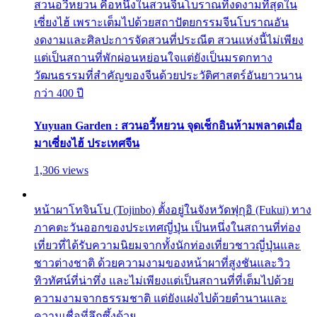
สวนอวี้หยวน คือหนึ่งในสวนจีนโบราณที่งดงามที่สุดใน
เซี่ยงไฮ้ เพราะเต็มไปด้วยสถาปัตยกรรมจีนโบราณอัน
งดงามและศิลปะการจัดสวนที่ประณีต สวนแห่งนี้ไม่เพียง
แต่เป็นสถานที่พักผ่อนหย่อนใจแต่ยังเป็นมรดกทาง
วัฒนธรรมที่สำคัญของจีนด้วยประวัติศาสตร์อันยาวนาน
กว่า 400 ปี
Yuyuan Garden : สวนอวี้หยวน จุดเช็กอินห้ามพลาดเมื่อ
มาเซี่ยงไฮ้ ประเทศจีน
1,306 views
หน้าผาโทจินโบ (Tojinbo) ตั้งอยู่ในจังหวัดฟุกุอิ (Fukui) ทาง
ภาคตะวันออกของประเทศญี่ปุ่น เป็นหนึ่งในสถานที่ท่อง
เที่ยวที่ได้รับความนิยมจากทั้งนักท่องเที่ยวชาวญี่ปุ่นและ
ชาวต่างชาติ ด้วยความงามของหน้าผาที่สูงชันและวิว
ทิวทัศน์ที่น่าทึ่ง และไม่เพียงแต่เป็นสถานที่ที่เต็มไปด้วย
ความงามจากธรรมชาติ แต่ยังแฝงไปด้วยตำนานและ
ความเชื่อที่ลึกซึ้งด้วย