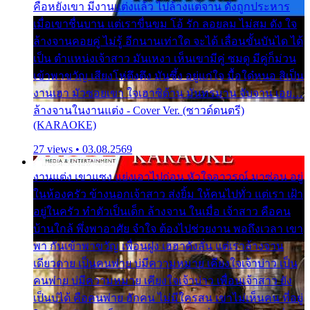
คือหยังเขา มีงานแต่งแล้ว ไปล้างแต่จาน ดั่งถูกประหาร
เมื่อเขาชื่นบาน แต่เราขื่นขม โอ้ รัก ลอยลม ไม่สม ดัง ใจ
ล้างจานคอยคู่ ไม่รู้ อีกนานเท่าใด จะได้ เลื่อนขั้นบันได ได้
เป็น ตำแหน่งเจ้าสาว มันเหงา เห็นเขามีคู่ ซมดู มีคู่ก็ม่วน
เข้าพาขวัญ เสียงโห่ตึงตึง มันซึ้ง อยู่แก่ใจ มื้อใด๋หนอ สิเป็น
งานเฮา มัวซอยเขา ใจเฮาซิด้าน มันทรมาน จับจาน เอย…
ล้างจานในงานแต่ง - Cover Ver. (ซาวด์ดนตรี)
(KARAOKE)
27 views • 03.08.2569
งานแต่ง เขาแซง แย่งเอาไปก่อน หัวใจอาวรณ์ มาซ่อน อยู่
ในห้องครัว ข้างนอกเจ้าสาว ส่งยิ้ม ให้คนไปทั่ว แต่เรา เฝ้า
อยู่ในครัว ทำตัวเป็นเด็ก ล้างจาน ในเมื่อ เจ้าสาว คือคน
บ้านใกล้ พึ่งพาอาศัย จำใจ ต้องไปช่วยงาน พอถึงเวลา เขา
พา กันเข้าพาขวัญ เพื่อนฝูง เฮฮาดังลั่น แต่เราล้างจาน
เดียวดาย เป็นคนพ่าย บ่มีความหมาย เคียงใจเจ้าบ่าว เป็น
คนพ่าย บ่มีความหมาย เคียงใจเจ้าบ่าว เพื่อนเจ้าสาว ยัง
เป็นบ่ได้ คือคนพ่าย ฮักคน ไม่มีใครสน เขาไม่เห็นคน ที่อยู่