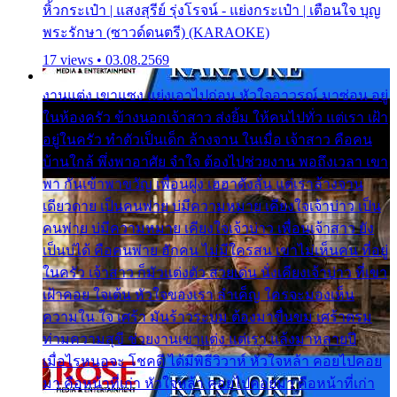
หิ้วกระเป๋า | แสงสุรีย์ รุ่งโรจน์ - แย่งกระเป๋า | เตือนใจ บุญ
พระรักษา (ซาวด์ดนตรี) (KARAOKE)
17 views • 03.08.2569
งานแต่ง เขาแซง แย่งเอาไปก่อน หัวใจอาวรณ์ มาซ่อน อยู่
ในห้องครัว ข้างนอกเจ้าสาว ส่งยิ้ม ให้คนไปทั่ว แต่เรา เฝ้า
อยู่ในครัว ทำตัวเป็นเด็ก ล้างจาน ในเมื่อ เจ้าสาว คือคน
บ้านใกล้ พึ่งพาอาศัย จำใจ ต้องไปช่วยงาน พอถึงเวลา เขา
พา กันเข้าพาขวัญ เพื่อนฝูง เฮฮาดังลั่น แต่เราล้างจาน
เดียวดาย เป็นคนพ่าย บ่มีความหมาย เคียงใจเจ้าบ่าว เป็น
คนพ่าย บ่มีความหมาย เคียงใจเจ้าบ่าว เพื่อนเจ้าสาว ยัง
เป็นบ่ได้ คือคนพ่าย ฮักคน ไม่มีใครสน เขาไม่เห็นคน ที่อยู่
ในครัว เจ้าสาว ก็มัวแต่งตัว สวยเด่น นั่งเคียงเจ้าบ่าว ที่เขา
เฝ้าคอย ใจเต้น หัวใจของเรา ลำเค็ญ ใครจะมองเห็น
ความใน ใจ เศร้า มันร้าวระบม ต้องมาขื่นขม เศร้าตรม
ท่ามความสุขี ช่วยงานเขาแต่ง แต่เรา แล้งมาหลายปี
เมื่อไรหนอจะ โชคดี ได้มีพิธีวิวาห์ หัวใจหล้า คอยไปคอย
มา คือหน้าที่เก่า หัวใจหล้า คอยไปคอยมา คือหน้าที่เก่า