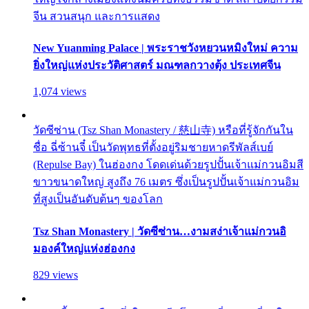
จีน สวนสนุก และการแสดง
New Yuanming Palace | พระราชวังหยวนหมิงใหม่ ความ
ยิ่งใหญ่แห่งประวัติศาสตร์ มณฑลกวางตุ้ง ประเทศจีน
1,074 views
วัดซีซ่าน (Tsz Shan Monastery / 慈山寺) หรือที่รู้จักกันใน
ชื่อ ฉี่ซ้านจี๋ เป็นวัดพุทธที่ตั้งอยู่ริมชายหาดรีพัลส์เบย์
(Repulse Bay) ในฮ่องกง โดดเด่นด้วยรูปปั้นเจ้าแม่กวนอิมสี
ขาวขนาดใหญ่ สูงถึง 76 เมตร ซึ่งเป็นรูปปั้นเจ้าแม่กวนอิม
ที่สูงเป็นอันดับต้นๆ ของโลก
Tsz Shan Monastery | วัดซีซ่าน…งามสง่าเจ้าแม่กวนอิ
มองค์ใหญ่แห่งฮ่องกง
829 views