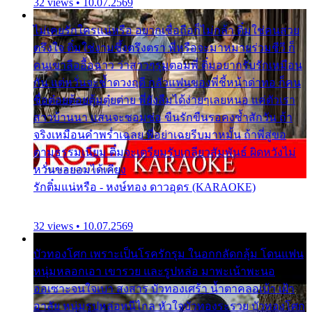
32 views • 10.07.2569
ไม่เคยรักใครแน่หรือ อยากเชื่อถือก็ไม่กล้า ติ๋มใช่คนสวย
ตรึงใจ ติ๋มใช่งามซึ้งตรึงตรา พี่หรือจะมาหมายร่วมชีวี ก็
คนเขาลืออื้อฉาว ว่าสาวๆรุมตอมพี่ ติ๋มอยากรับรักเหมือน
กัน แต่หวั่นจะช้ำดวงฤดี กลัวแฟนของพี่ชี้หน้าด่าทอ ก็คน
ชื่อต๋อยต้อยตุ้มตุ๋ยต่าย พี่ยังลืมได้ง่ายๆเลยหนอ แค่ตัวเรา
สาวบ้านนา แสนจะซอมซ่อ ขืนรักขืนรอคงช้ำสักวัน ถ้า
จริงเหมือนคำพร่ำเฉลย พี่อย่าเฉยรีบมาหมั้น ถ้าพี่สู่ขอ
ตามธรรมเนียม ติ๋มจะเตรียมรับเกลียวสัมพันธ์ ผิดหวังไม่
หวั่นขอยอมได้เคียง
รักติ๋มแน่หรือ - หงษ์ทอง ดาวอุดร (KARAOKE)
32 views • 10.07.2569
บัวทองโศก เพราะเป็นโรครักรุม ในอกกลัดกลุ้ม โดนแฟน
หนุ่มหลอกเอา เขารวย และรูปหล่อ มาพะเน้าพะนอ
ออเซาะจนใจเบา สงสาร บัวทองเศร้า น้ำตาคลอเบ้า เฝ้า
อาลัย หนุ่มรูปหล่อหนีไกล หัวใจบัวทองระรวย บัวทองโศก