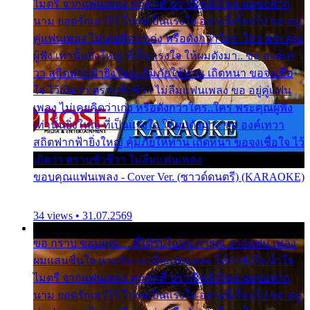
ไมตรี จากแฟนเพลง ทุกทุกที่ ปราณีหลั่งไหล ผมขอฝาก
นาม ยอดรักเอาไว้ โปรดเป็นแรงใจ อย่างนี้เรื่อยไป ขอ อยู่
คู่แฟนเพลง ไม่เคยคิดว่าเก่ง หรือดังกว่าใคร..ใคร พระคุณ
ผู้ฟัง เท่านั้นยิ่งใหญ่ ที่เป็นแรงใจ ให้ผมดังมา.. ขอ องค์เท
วา สถิตฟากฟ้ายิ่งใหญ่ คุ้มภัยให้ท่าน เถิดหนา ขอจงเชื่อ
ใจ ไว้เถิดว่า ตราบชั่วชีวา ไม่ลืมแฟนเพลง ขอ อยู่คู่แฟน
เพลง ไม่เคยคิดว่าเก่ง หรือดังกว่าใคร..ใคร พระคุณผู้ฟัง
เท่านั้นยิ่งใหญ่ ที่เป็นแรงใจ ให้ผมดังมา.. ขอ องค์เทวา
สถิตฟากฟ้ายิ่งใหญ่ คุ้มภัยให้ท่าน เถิดหนา ขอจงเชื่อใจ ไว้
เถิดว่า ตราบชั่วชีวา ไม่ลืมแฟนเพลง
ขอบคุณแฟนเพลง - Cover Ver. (ซาวด์ดนตรี) (KARAOKE)
34 views • 31.07.2569
ขอ กราบ ขอบคุณ.... ที่ได้รับไออุ่น การุณ จากแฟน เพลง
ผมแสนชื่นใจ หายวังเวง เมื่อแฟนเพลง ให้กำลังใจ น้ำใจ
ไมตรี จากแฟนเพลง ทุกทุกที่ ปราณีหลั่งไหล ผมขอฝาก
นาม ยอดรักเอาไว้ โปรดเป็นแรงใจ อย่างนี้เรื่อยไป ขอ อยู่