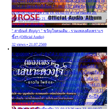
00:45:25 รอหน่อยน้องติ๋ม 15. 00:48:56 เรือล่มในหนอง 16.
00:51:43 บัตรเชิญสีเลือด 17. 00:56:07 อดีตรักโรงทอ 18.
01:00:00 เขมรไล่ควาย 19. 01:02:55 สาวสวนแตง 20.
01:05:51 แอบมอง 21. 01:09:27 พบรักปากน้ำโพ 22.
01:13:06 สายัณห์เมา
" สายัณห์ สัญญา " ขวัญใจคนเดิม - รวมเพลงดังเพราะๆ
ซึ้งๆ (Official Audio)
32 views • 21.07.2569
1. 00:00:00 ทำไมทำฉันได้ 2. 00:03:20 นางฟ้าสลัม 3.
00:06:50 คน 4. 00:10:36 บุญเหลือเกิน 5. 00:13:58 ฝนหยาด
สุดท้าย 6. 00:17:30 ยาใจยาจก 7. 00:20:30 คิดดูให้ดี 8.
00:24:21 ลบรอยแผลรัก 9. 00:27:35 เหมือนใจโดนกรีด 10.
00:30:54 ขบวนการเปาเปียว 11. 00:34:05 คำรำพัน 12.
00:37:20 ปาหนัน 13. 00:40:37 ใจเจ้ากรรม 14. 00:44:15 จูบ
ฉันแล้วจงตายเสีย 15. 00:47:24 ขอสูมาเต๊อะ 16. 00:51:11
คนใจมาร 17. 00:54:50 คืนทรมาน 18. 00:58:25 รักนี้สีดำ
19. 01:01:44 ส่วนเกิน 20. 01:05:42 หยาดน้ำฝนหยดน้ำตา
21. 01:09:13 เหลือเพียงฝัน 22. 01:13:26 เขา 23. 01:16:37