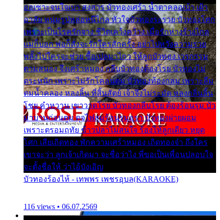
ออเซาะจนใจเบา สงสาร บัวทองเศร้า น้ำตาคลอเบ้า เฝ้า
อาลัย หนุ่มรูปหล่อหนีไกล หัวใจบัวทองระรวย บัวทองโศก
เพราะเป็นโรครักจาง ชีวิตเคว้งคว้าง เมื่อรักห่างร้างไกล
แม่ก็บอก พ่อก็สั่งจะรักใครสักครั้ง อย่าไปหวังความรวย
พลั้งไปใครจะช่วย ซื้อเปลมาไกว ให้ลูกบัวทอง เวรกรรม
ตามสนอง จึงเศร้าหมอง กลีบบัวทองต้องโรย บัวทองไม่
ตระหนัก เพราะไม่รักโคลนตม บัวทองท้องกลม เพราะลืม
ตมน้ำคลอง หลงลิ้น ที่สิ้นสัตย์ เจ้าจึงไม่ระมัด หลงกลิ่นลิ้น
โชย คำหวาน เขาวาดโรย บัวทองกลีบโรย ต้องร้อนรุม บัว
มาบานก่อนตูม ดุจไฟสุมร้อนรุมอุรา บัวทองผ่ายผอม
เพราะตรอมฤทัย ข้าวปลาไม่สนใจ ร้องไห้ลูกเดียว หยุด
โศก เสียเถิดทอง พักความเศร้าหมอง เถิดทองจ๋า ถึงใคร
เขาจะว่า ลูกเจ้าเกิดมา จะชื่อว่าไง พี่ขอเป็นเพื่อนปลอบใจ
จะตั้งชื่อให้ ว่าไอ้บังเอิญ
บัวทองร้องไห้ - เทพพร เพชรอุบล(KARAOKE)
116 views • 06.07.2569