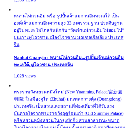
หนานไห่กวนอิม หรือ รูปปั้นเจ้าแม่กวนอิมทะเลใต้ เป็น
องค์เจ้าแม่กวนอิมความสูง 33 เมตรรวมฐาน ประดิษฐาน
อยู่ริมทะเล ไม่ไกลกันนักกับ “วัดเจ้าแม่กวนอิมไม่ยอมไป”
บนเกาะผู่โถวซาน เมืองโจวซาน มณฑลเจ้อเจียง ประเทศ
จีน
Nanhai Guanyin : หนานไห่กวนอิม...รูปปั้นเจ้าแม่กวนอิม
ทะเลใต้, ผู่โถวซาน ประเทศจีน
1,028 views
พระราชวังหยวนหมิงใหม่ (New Yuanming Palace/宮新園
明園) ในเมืองจูไห่ (Zhuhai) มณฑลกวางตุ้ง (Quangdong)
ประเทศจีน เป็นสวนและสถานที่ท่องเที่ยวที่ได้รับแรง
บันดาลใจจากพระราชวังฤดูร้อนเก่า (Old Summer Palace)
หรือหยวนหมิงหยวนในกรุงปักกิ่ง สวนสาธารณะขนาด
ใหญ่ใจกลางเมืองแห่งนี้มีครบทั้งธรรมชาติ สถาปัตยกรรม