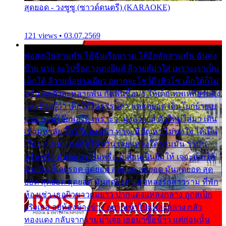
สุดยอด - วงซูซู (ซาวด์ดนตรี) (KARAOKE)
121 views • 03.07.2569
พ่อส่งเงินสามพัน ให้ฉันเรียนราม ได้อีกสักสามพัน ฉันคง
บ๊าย บาย จะไปซื้อกางเกงยีนส์ ลีวายส์มาใส่ เพราะเราเป็น
เด็กใต้ ลีวายส์อย่างเดียว อยากจะโชว์ถึงหิวโซ เด็กใต้ก็ไม่
หวั่น ตกตัวละหลายพัน กัดฟันซื้อมา ให้เด็กเทพเหลียวมอง
และต้องรู้ว่า เด็กใต้ไม่ธรรมดา แต่สุดยอด เดินโยกย้ายเย
ยวน กวนโอ๊ยพอได้ เพราะว่านุ่งลีวายส์ ตัวใหม่ใส่มา เดิน
เข้ามหาลัย จิ๊กโก๊มองหน้า ท่าจะมีปัญหา ไม่พอใจ ได้เป็น
เรื่องแน่นอน แต่ฉันไม่หวั่น เลยแหลงใต้ถามมัน ว่ามัน
พรั่นพรือ มันตอบว่าไม่พรื่อ เปลี่ยนเป็นยิ้มให้ เจอะเด็กใต้
ด้วยกัน ก็เลยรอด สุดยอด สุดยอด สุดยอด มันสุดยอด สุด
ยอด สุดยอด สุดยอด มันสุดยอด แอบหลงรักสาวราม ที่พัก
ห้องเช่า เธอผิวขาวผมยาว ปากแดงแหลงกลาง ถูกสเป็ก
จริงเธอ อยู่ห้องข้างข้าง อยากเข้าไปแหลงกลาง กลัว
ทองแดง กลับจากรามมาเจอ เธอมาซื้อข้าว แต่ก่อนนั้น