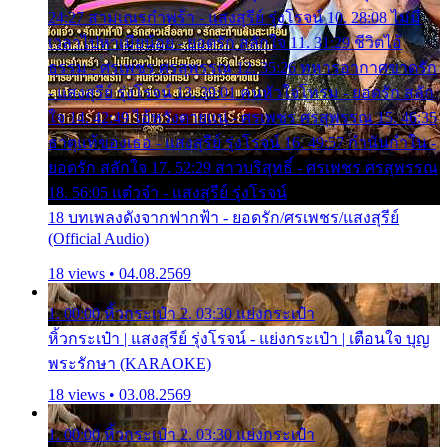
24:27 สามเณรกำพร้า - แสงสุรีย์ รุ่งโรจน์ 10. 28:08 ไม่มี
เวลาไปหาเมียน้อย - ยอดรัก สลักใจ 11. 31:29 ชีวิตไอ้
ธรรม - ศรเพชร ศรสุพรรณ 12. 35:26 ทหารอากาศขาดรัก
- แสงสุรีย์ รุ่งโรจน์ 13. 39:01 คนหัวใจโทรม - ยอดรัก สลัก
ใจ 14. 42:49 ไอ้หวังตายแน่ - ศรเพชร ศรสุพรรณ 15. 46:35
ธาตุแท้ของเธอ - แสงสุรีย์ รุ่งโรจน์ 16. 49:57 กำนันกำใน -
ยอดรัก สลักใจ 17. 52:29 สาวบริสุทธิ์ - ศรเพชร ศรสุพรรณ
18. 56:05 แต๋วจ๋า - แสงสุรีย์ รุ่งโรจน์
18 บทเพลงดังจากฟากฟ้า - ยอดรัก/ศรเพชร/แสงสุรีย์
(Official Audio)
18 views • 04.08.2569
1. 00:00 หิ้วกระเป๋า 2. 03:30 แย่งกระเป๋า
หิ้วกระเป๋า | แสงสุรีย์ รุ่งโรจน์ - แย่งกระเป๋า | เตือนใจ บุญ
พระรักษา (KARAOKE)
18 views • 03.08.2569
1. 00:00 หิ้วกระเป๋า 2. 03:30 แย่งกระเป๋า