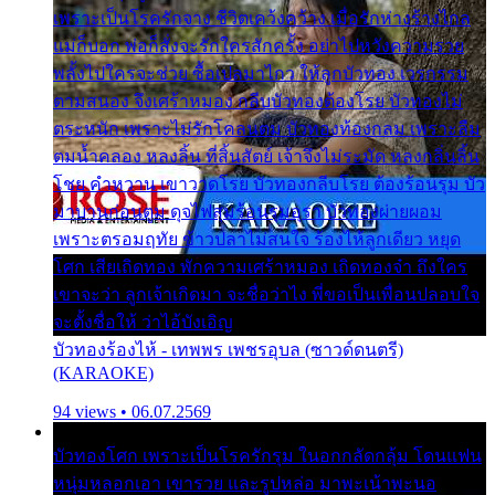
เพราะเป็นโรครักจาง ชีวิตเคว้งคว้าง เมื่อรักห่างร้างไกล
แม่ก็บอก พ่อก็สั่งจะรักใครสักครั้ง อย่าไปหวังความรวย
พลั้งไปใครจะช่วย ซื้อเปลมาไกว ให้ลูกบัวทอง เวรกรรม
ตามสนอง จึงเศร้าหมอง กลีบบัวทองต้องโรย บัวทองไม่
ตระหนัก เพราะไม่รักโคลนตม บัวทองท้องกลม เพราะลืม
ตมน้ำคลอง หลงลิ้น ที่สิ้นสัตย์ เจ้าจึงไม่ระมัด หลงกลิ่นลิ้น
โชย คำหวาน เขาวาดโรย บัวทองกลีบโรย ต้องร้อนรุม บัว
มาบานก่อนตูม ดุจไฟสุมร้อนรุมอุรา บัวทองผ่ายผอม
เพราะตรอมฤทัย ข้าวปลาไม่สนใจ ร้องไห้ลูกเดียว หยุด
โศก เสียเถิดทอง พักความเศร้าหมอง เถิดทองจ๋า ถึงใคร
เขาจะว่า ลูกเจ้าเกิดมา จะชื่อว่าไง พี่ขอเป็นเพื่อนปลอบใจ
จะตั้งชื่อให้ ว่าไอ้บังเอิญ
บัวทองร้องไห้ - เทพพร เพชรอุบล (ซาวด์ดนตรี)
(KARAOKE)
94 views • 06.07.2569
บัวทองโศก เพราะเป็นโรครักรุม ในอกกลัดกลุ้ม โดนแฟน
หนุ่มหลอกเอา เขารวย และรูปหล่อ มาพะเน้าพะนอ