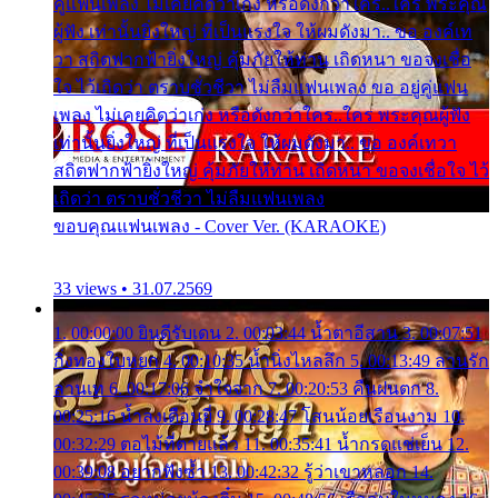
คู่แฟนเพลง ไม่เคยคิดว่าเก่ง หรือดังกว่าใคร..ใคร พระคุณ
ผู้ฟัง เท่านั้นยิ่งใหญ่ ที่เป็นแรงใจ ให้ผมดังมา.. ขอ องค์เท
วา สถิตฟากฟ้ายิ่งใหญ่ คุ้มภัยให้ท่าน เถิดหนา ขอจงเชื่อ
ใจ ไว้เถิดว่า ตราบชั่วชีวา ไม่ลืมแฟนเพลง ขอ อยู่คู่แฟน
เพลง ไม่เคยคิดว่าเก่ง หรือดังกว่าใคร..ใคร พระคุณผู้ฟัง
เท่านั้นยิ่งใหญ่ ที่เป็นแรงใจ ให้ผมดังมา.. ขอ องค์เทวา
สถิตฟากฟ้ายิ่งใหญ่ คุ้มภัยให้ท่าน เถิดหนา ขอจงเชื่อใจ ไว้
เถิดว่า ตราบชั่วชีวา ไม่ลืมแฟนเพลง
ขอบคุณแฟนเพลง - Cover Ver. (KARAOKE)
33 views • 31.07.2569
1. 00:00:00 ยินดีรับเดน 2. 00:03:44 น้ำตาอีสาน 3. 00:07:51
กิ่งทองใบหยก 4. 00:10:35 น้ำนิ่งไหลลึก 5. 00:13:49 ลานรัก
ลานเท 6. 00:17:06 จำใจจาก 7. 00:20:53 คืนฝนตก 8.
00:25:16 น้ำลงเดือนยี่ 9. 00:28:47 โสนน้อยเรือนงาม 10.
00:32:29 ตอไม้ที่ตายแล้ว 11. 00:35:41 น้ำกรดแช่เย็น 12.
00:39:08 อยากฟังซ้ำ 13. 00:42:32 รู้ว่าเขาหลอก 14.