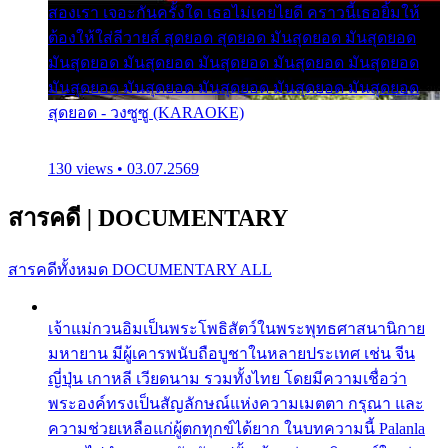
สองเรา เจอะกันครั้งใด เธอไม่เคยไยดี คราวนี้เธอยิ้มให้
ต้องให้ใส่ลีวายส์ สุดยอด สุดยอด มันสุดยอด มันสุดยอด
มันสุดยอด มันสุดยอด มันสุดยอด มันสุดยอด มันสุดยอด
มันสุดยอด มันสุดยอด มันสุดยอด มันสุดยอด มันสุดยอด
สุดยอด - วงซูซู (KARAOKE)
130 views • 03.07.2569
สารคดี
|
DOCUMENTARY
สารคดีทั้งหมด
DOCUMENTARY ALL
เจ้าแม่กวนอิมเป็นพระโพธิสัตว์ในพระพุทธศาสนานิกาย
มหายาน มีผู้เคารพนับถือบูชาในหลายประเทศ เช่น จีน
ญี่ปุ่น เกาหลี เวียดนาม รวมทั้งไทย โดยมีความเชื่อว่า
พระองค์ทรงเป็นสัญลักษณ์แห่งความเมตตา กรุณา และ
ความช่วยเหลือแก่ผู้ตกทุกข์ได้ยาก ในบทความนี้ Palanla