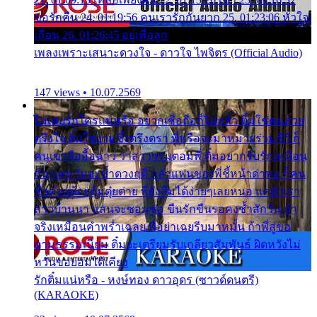
ขอรักคืน 24. 01:19:56 คนเรารักกันยาก 25. 01:23:06 หัวใจ
เถื่อน 26. 01:26:45 อยู่เพื่อลูก
เพลงเพราะเสนาะดวงใจ - ดาวใจ ไพจิตร (Official Audio)
147 views • 10.07.2569
ไม่เคยรักใครแน่หรือ อยากเชื่อถือก็ไม่กล้า ติ๋มใช่คนสวย
ตรึงใจ ติ๋มใช่งามซึ้งตรึงตรา พี่หรือจะมาหมายร่วมชีวี ก็
คนเขาลืออื้อฉาว ว่าสาวๆรุมตอมพี่ ติ๋มอยากรับรักเหมือน
กัน แต่หวั่นจะช้ำดวงฤดี กลัวแฟนของพี่ชี้หน้าด่าทอ ก็คน
ชื่อต๋อยต้อยตุ้มตุ๋ยต่าย พี่ยังลืมได้ง่ายๆเลยหนอ แค่ตัวเรา
สาวบ้านนา แสนจะซอมซ่อ ขืนรักขืนรอคงช้ำสักวัน ถ้า
จริงเหมือนคำพร่ำเฉลย พี่อย่าเฉยรีบมาหมั้น ถ้าพี่สู่ขอ
ตามธรรมเนียม ติ๋มจะเตรียมรับเกลียวสัมพันธ์ ผิดหวังไม่
หวั่นขอยอมได้เคียง
รักติ๋มแน่หรือ - หงษ์ทอง ดาวอุดร (ซาวด์ดนตรี)
(KARAOKE)