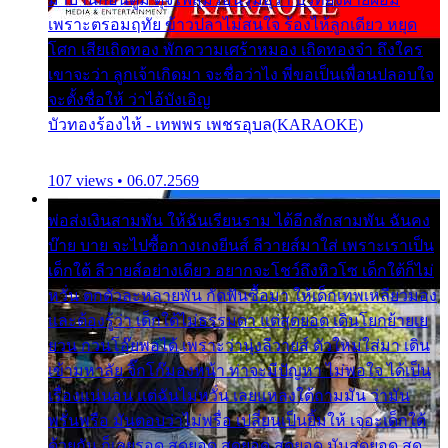
เพราะตรอมฤทัย ข้าวปลาไม่สนใจ ร้องไห้ลูกเดียว หยุด
โศก เสียเถิดทอง พักความเศร้าหมอง เถิดทองจ๋า ถึงใคร
เขาจะว่า ลูกเจ้าเกิดมา จะชื่อว่าไง พี่ขอเป็นเพื่อนปลอบใจ
จะตั้งชื่อให้ ว่าไอ้บังเอิญ
บัวทองร้องไห้ - เทพพร เพชรอุบล(KARAOKE)
107 views • 06.07.2569
พ่อส่งเงินสามพัน ให้ฉันเรียนราม ได้อีกสักสามพัน ฉันคง
บ๊าย บาย จะไปซื้อกางเกงยีนส์ ลีวายส์มาใส่ เพราะเราเป็น
เด็กใต้ ลีวายส์อย่างเดียว อยากจะโชว์ถึงหิวโซ เด็กใต้ก็ไม่
หวั่น ตกตัวละหลายพัน กัดฟันซื้อมา ให้เด็กเทพเหลียวมอง
และต้องรู้ว่า เด็กใต้ไม่ธรรมดา แต่สุดยอด เดินโยกย้ายเย
ยวน กวนโอ๊ยพอได้ เพราะว่านุ่งลีวายส์ ตัวใหม่ใส่มา เดิน
เข้ามหาลัย จิ๊กโก๊มองหน้า ท่าจะมีปัญหา ไม่พอใจ ได้เป็น
เรื่องแน่นอน แต่ฉันไม่หวั่น เลยแหลงใต้ถามมัน ว่ามัน
พรั่นพรือ มันตอบว่าไม่พรื่อ เปลี่ยนเป็นยิ้มให้ เจอะเด็กใต้
ด้วยกัน ก็เลยรอด สุดยอด สุดยอด สุดยอด มันสุดยอด สุด