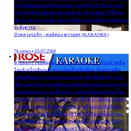
กัน โอ้พ่อพุ่มพวงบัวหลวงขอความจริงใจ ถ้ารักแล้วอย่า
ทำลาย ให้น้องต้องอายขายหน้าชาวบ้าน สัญญาได้ไหม
เลิกวงแล้วจะมาหมั้น แม้นว่ารับปากอย่างนั้นสาวบึงพลาญ
จะตั้งตารอ
บัวหลวงรอรัก - หงษ์ทอง ดาวอุดร (KARAOKE)
76 views • 03.07.2569
สายลมกะโชยพัดต้อง อีสาวหงษ์ทองออกมาร้องลำเพลิน
โยกย้ายไปเสินๆเอ้าละวาโยกย้ายไปเสินๆ ร้องลำเพลิน
เคลียเสียงซอ ร้องเพลงคลอแคนและซึง เสียงซึงห้าวและ
เสียงแคนจ้าวต่อ ละเสียงซอออดอ้ออีนางน้องอวยแขน หัว
ใจหงษ์ทองยังว่าง จะมีใครบ้าง สมัครเป็นแฟน ถึงแม้ ไม่
หล่อเหลา ถึงแม้ ไม่หล่อเหลา ขอให้ใจเจ้าไม่คลอนแคลน
รักเหนียวแน่นละถึงสิจนกะบ่จน นางสิก้มหน้าพ้อสิยอม
ยากฮ่วมกัน จนเงินไม่ใช่ของสำคัญ ซึ้งกันแค่นั้นเป็นพอ
หากพี่ชอบแล้วหนอ ติดต่อหงษ์ทองนี้ไปกอดนอน รับรัก
น้องสักหน่อย อย่าให้คอยละเหว่ว้าอาวรณ์เกี้ยวกันก่อน