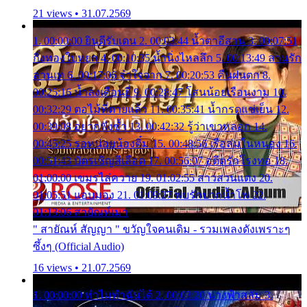
21 views • 31.07.2569
1. 00:00:00 ยินดีรับเดน 2. 00:03:44 น้ำตาอีสาน 3. 00:07:51
กิ่งทองใบหยก 4. 00:10:35 น้ำนิ่งไหลลึก 5. 00:13:49 ลานรัก
ลานเท 6. 00:17:06 จำใจจาก 7. 00:20:53 คืนฝนตก 8.
00:25:16 น้ำลงเดือนยี่ 9. 00:28:47 โสนน้อยเรือนงาม 10.
00:32:29 ตอไม้ที่ตายแล้ว 11. 00:35:41 น้ำกรดแช่เย็น 12.
00:39:08 อยากฟังซ้ำ 13. 00:42:32 รู้ว่าเขาหลอก 14.
00:45:25 รอหน่อยน้องติ๋ม 15. 00:48:56 เรือล่มในหนอง 16.
00:51:43 บัตรเชิญสีเลือด 17. 00:56:07 อดีตรักโรงทอ 18.
01:00:00 เขมรไล่ควาย 19. 01:02:55 สาวสวนแตง 20.
01:05:51 แอบมอง 21. 01:09:27 พบรักปากน้ำโพ 22.
01:13:06 สายัณห์เมา
" สายัณห์ สัญญา " ขวัญใจคนเดิม - รวมเพลงดังเพราะๆ
ซึ้งๆ (Official Audio)
16 views • 21.07.2569
1. 00:00:00 ทำไมทำฉันได้ 2. 00:03:20 นางฟ้าสลัม 3.