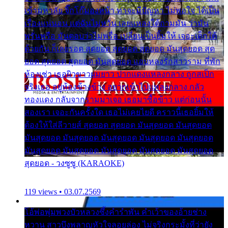
เข้ามหาลัย จิ๊กโก๊มองหน้า ท่าจะมีปัญหา ไม่พอใจ ได้เป็น
เรื่องแน่นอน แต่ฉันไม่หวั่น เลยแหลงใต้ถามมัน ว่ามัน
พรั่นพรือ มันตอบว่าไม่พรื่อ เปลี่ยนเป็นยิ้มให้ เจอะเด็กใต้
ด้วยกัน ก็เลยรอด สุดยอด สุดยอด สุดยอด มันสุดยอด สุด
ยอด สุดยอด สุดยอด มันสุดยอด แอบหลงรักสาวราม ที่พัก
ห้องเช่า เธอผิวขาวผมยาว ปากแดงแหลงกลาง ถูกสเป็ก
จริงเธอ อยู่ห้องข้างข้าง อยากเข้าไปแหลงกลาง กลัว
ทองแดง กลับจากรามมาเจอ เธอมาซื้อข้าว แต่ก่อนนั้น
สองเรา เจอะกันครั้งใด เธอไม่เคยไยดี คราวนี้เธอยิ้มให้
ต้องให้ใส่ลีวายส์ สุดยอด สุดยอด มันสุดยอด มันสุดยอด
มันสุดยอด มันสุดยอด มันสุดยอด มันสุดยอด มันสุดยอด
มันสุดยอด มันสุดยอด มันสุดยอด มันสุดยอด มันสุดยอด
สุดยอด - วงซูซู (KARAOKE)
119 views • 03.07.2569
โอ้พ่อพุ่มพวงบัวหลวงซึ้งคำรำพัน คำเว้าของอ้ายช่าง
หวาน สาวบึงพลาญหัวใจลอยล่อง ไม่จริงกระมั้งที่ว่ายัง