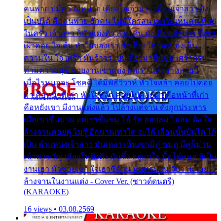
คนพ่าย บ่มีความหมาย เคียงใจเจ้าบ่าว เพื่อนเจ้าสาว ยัง
เป็นบ่ได้ คือคนพ่าย ฮักคน ไม่มีใครสน เขาไม่เห็นคน ที่อยู่
ในครัว เจ้าสาว ก็มัวแต่งตัว สวยเด่น นั่งเคียงเจ้าบ่าว ที่เขา
เฝ้าคอย ใจเต้น หัวใจของเรา ลำเค็ญ ใครจะมองเห็น
ความใน ใจ เศร้า มันร้าวระบม ต้องมาขื่นขม เศร้าตรม
ท่ามความสุขี ช่วยงานเขาแต่ง แต่เรา แล้งมาหลายปี
เมื่อไรหนอจะ โชคดี ได้มีพิธีวิวาห์ หัวใจหล้า คอยไปคอย
มา คือหน้าที่เก่า หัวใจหล้า คอยไปคอยมา คือหน้าที่เก่า
คือหยังเขา มีงานแต่งแล้ว ไปล้างแต่จาน ดั่งถูกประหาร
เมื่อเขาชื่นบาน แต่เราขื่นขม โอ้ รัก ลอยลม ไม่สม ดัง ใจ
ล้างจานคอยคู่ ไม่รู้ อีกนานเท่าใด จะได้ เลื่อนขั้นบันได ได้
เป็น ตำแหน่งเจ้าสาว มันเหงา เห็นเขามีคู่ ซมดู มีคู่ก็ม่วน
เข้าพาขวัญ เสียงโห่ตึงตึง มันซึ้ง อยู่แก่ใจ มื้อใด๋หนอ สิเป็น
งานเฮา มัวซอยเขา ใจเฮาซิด้าน มันทรมาน จับจาน เอย…
ล้างจานในงานแต่ง - Cover Ver. (ซาวด์ดนตรี)
(KARAOKE)
16 views • 03.08.2569