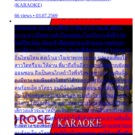
(KARAOKE)
66 views • 03.07.2569
โอ้พ่อพุ่มพวงบัวหลวงซึ้งคำรำพัน คำเว้าของอ้ายช่าง
หวาน สาวบึงพลาญหัวใจลอยล่อง ไม่จริงกระมั้งที่ว่ายัง
ไม่มีใครข้อง น้องกลัวมีคู่อยู่ครองแล้วลองมาล่อหลอก
สาวอีสาน โอ้พ่อจอมขวัญ วันวันพี่เดินทางไกล ไปพบสาว
ถิ่นไหนไหน คงเว้าเอาใจเขาทุกทุกอย่าง รูปหล่อเสียงใส
สาวใดหรือจะให้ผ่าน พี่มาถึงถิ่นอีสานสาวบึงพลาญยังสุด
ออนซอน ถึงเป็นคนไกลถ้าใจพี่จริงซะอย่าง ความฝันนั้น
คงมีทาง ขอเพียงหัวใจอย่าได้กะล่อน ไม่มีแหวนเพชรของ
คนร้อยเอ็ด ยโสธร จนมีน้องไม่ขอดค่อน ขอให้เราซึ้งตรึง
กัน โอ้พ่อพุ่มพวงบัวหลวงขอความจริงใจ ถ้ารักแล้วอย่า
ทำลาย ให้น้องต้องอายขายหน้าชาวบ้าน สัญญาได้ไหม
เลิกวงแล้วจะมาหมั้น แม้นว่ารับปากอย่างนั้นสาวบึงพลาญ
จะตั้งตารอ ถึงเป็นคนไกลถ้าใจพี่จริงซะอย่าง ความฝันนั้น
คงมีทาง ขอเพียงหัวใจอย่าได้กะล่อน ไม่มีแหวนเพชรของ
คนร้อยเอ็ด ยโสธร จนมีน้องไม่ขอดค่อน ขอให้เราซึ้งตรึง