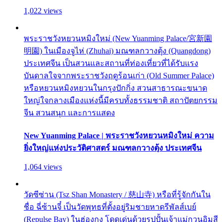
1,022 views
พระราชวังหยวนหมิงใหม่ (New Yuanming Palace/宮新園
明園) ในเมืองจูไห่ (Zhuhai) มณฑลกวางตุ้ง (Quangdong)
ประเทศจีน เป็นสวนและสถานที่ท่องเที่ยวที่ได้รับแรง
บันดาลใจจากพระราชวังฤดูร้อนเก่า (Old Summer Palace)
หรือหยวนหมิงหยวนในกรุงปักกิ่ง สวนสาธารณะขนาด
ใหญ่ใจกลางเมืองแห่งนี้มีครบทั้งธรรมชาติ สถาปัตยกรรม
จีน สวนสนุก และการแสดง
New Yuanming Palace | พระราชวังหยวนหมิงใหม่ ความ
ยิ่งใหญ่แห่งประวัติศาสตร์ มณฑลกวางตุ้ง ประเทศจีน
1,064 views
วัดซีซ่าน (Tsz Shan Monastery / 慈山寺) หรือที่รู้จักกันใน
ชื่อ ฉี่ซ้านจี๋ เป็นวัดพุทธที่ตั้งอยู่ริมชายหาดรีพัลส์เบย์
(Repulse Bay) ในฮ่องกง โดดเด่นด้วยรูปปั้นเจ้าแม่กวนอิมสี