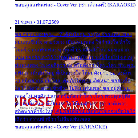
ขอบคุณแฟนเพลง - Cover Ver. (ซาวด์ดนตรี) (KARAOKE)
21 views • 31.07.2569
ขอ กราบ ขอบคุณ.... ที่ได้รับไออุ่น การุณ จากแฟน เพลง
ผมแสนชื่นใจ หายวังเวง เมื่อแฟนเพลง ให้กำลังใจ น้ำใจ
ไมตรี จากแฟนเพลง ทุกทุกที่ ปราณีหลั่งไหล ผมขอฝาก
นาม ยอดรักเอาไว้ โปรดเป็นแรงใจ อย่างนี้เรื่อยไป ขอ อยู่
คู่แฟนเพลง ไม่เคยคิดว่าเก่ง หรือดังกว่าใคร..ใคร พระคุณ
ผู้ฟัง เท่านั้นยิ่งใหญ่ ที่เป็นแรงใจ ให้ผมดังมา.. ขอ องค์เท
วา สถิตฟากฟ้ายิ่งใหญ่ คุ้มภัยให้ท่าน เถิดหนา ขอจงเชื่อ
ใจ ไว้เถิดว่า ตราบชั่วชีวา ไม่ลืมแฟนเพลง ขอ อยู่คู่แฟน
เพลง ไม่เคยคิดว่าเก่ง หรือดังกว่าใคร..ใคร พระคุณผู้ฟัง
เท่านั้นยิ่งใหญ่ ที่เป็นแรงใจ ให้ผมดังมา.. ขอ องค์เทวา
สถิตฟากฟ้ายิ่งใหญ่ คุ้มภัยให้ท่าน เถิดหนา ขอจงเชื่อใจ ไว้
เถิดว่า ตราบชั่วชีวา ไม่ลืมแฟนเพลง
ขอบคุณแฟนเพลง - Cover Ver. (KARAOKE)