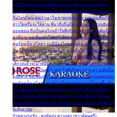
ไม่มีใครข้อง น้องกลัวมีคู่อยู่ครองแล้วลองมาล่อหลอก
สาวอีสาน โอ้พ่อจอมขวัญ วันวันพี่เดินทางไกล ไปพบสาว
ถิ่นไหนไหน คงเว้าเอาใจเขาทุกทุกอย่าง รูปหล่อเสียงใส
สาวใดหรือจะให้ผ่าน พี่มาถึงถิ่นอีสานสาวบึงพลาญยังสุด
ออนซอน ถึงเป็นคนไกลถ้าใจพี่จริงซะอย่าง ความฝันนั้น
คงมีทาง ขอเพียงหัวใจอย่าได้กะล่อน ไม่มีแหวนเพชรของ
คนร้อยเอ็ด ยโสธร จนมีน้องไม่ขอดค่อน ขอให้เราซึ้งตรึง
กัน โอ้พ่อพุ่มพวงบัวหลวงขอความจริงใจ ถ้ารักแล้วอย่า
ทำลาย ให้น้องต้องอายขายหน้าชาวบ้าน สัญญาได้ไหม
เลิกวงแล้วจะมาหมั้น แม้นว่ารับปากอย่างนั้นสาวบึงพลาญ
จะตั้งตารอ ถึงเป็นคนไกลถ้าใจพี่จริงซะอย่าง ความฝันนั้น
คงมีทาง ขอเพียงหัวใจอย่าได้กะล่อน ไม่มีแหวนเพชรของ
คนร้อยเอ็ด ยโสธร จนมีน้องไม่ขอดค่อน ขอให้เราซึ้งตรึง
กัน โอ้พ่อพุ่มพวงบัวหลวงขอความจริงใจ ถ้ารักแล้วอย่า
ทำลาย ให้น้องต้องอายขายหน้าชาวบ้าน สัญญาได้ไหม
เลิกวงแล้วจะมาหมั้น แม้นว่ารับปากอย่างนั้นสาวบึงพลาญ
จะตั้งตารอ
บัวหลวงรอรัก - หงษ์ทอง ดาวอุดร (ซาวด์ดนตรี)