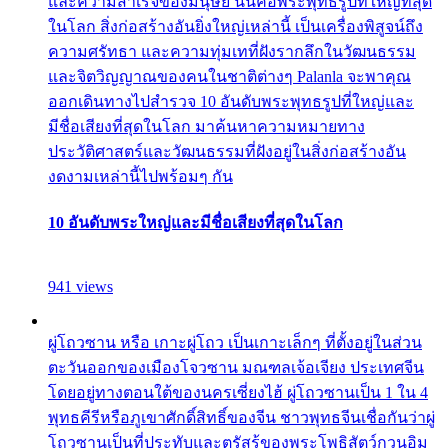
และความสำเร็จของมนุษย์ นั่นคือพระพุทธรูปที่ใหญ่ที่สุด
ในโลก สิ่งก่อสร้างอันยิ่งใหญ่เหล่านี้ เป็นเครื่องพิสูจน์ถึง
ความศรัทธา และความทุ่มเทที่ฝังรากลึกในวัฒนธรรม
และจิตวิญญาณของคนในชาติต่างๆ Palanla จะพาคุณ
ออกเดินทางไปสำรวจ 10 อันดับพระพุทธรูปที่ใหญ่และ
มีชื่อเสียงที่สุดในโลก มาค้นหาความหมายทาง
ประวัติศาสตร์และวัฒนธรรมที่ฝังอยู่ในสิ่งก่อสร้างอัน
งดงามเหล่านี้ไปพร้อมๆ กัน
10 อันดับพระใหญ่และมีชื่อเสียงที่สุดในโลก
941 views
ผู่โถวซาน หรือ เกาะผู่โถว เป็นเกาะเล็กๆ ที่ตั้งอยู่ในส่วน
ตะวันออกของเมืองโจวซาน มณฑลเจ้อเจียง ประเทศจีน
โดยอยู่ทางตอนใต้ของนครเซี่ยงไฮ้ ผู่โถวซานเป็น 1 ใน 4
พุทธคีรีหรือภูเขาศักดิ์สิทธิ์ของจีน ชาวพุทธจีนเชื่อกันว่าผู่
โถวซานเป็นที่ประทับและตรัสรู้ของพระโพธิสัตว์กวนอิม