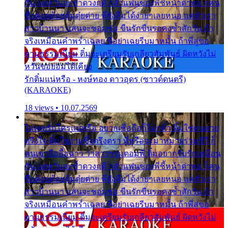
กัน แต่หวั่นจะช้ำดวงฤดี กลัวแฟนของพี่ชี้หน้าด่าทอ ก็คน
ชื่อต๋อยต้อยตุ้มตุ๋ยต่าย พี่ยังลืมได้ง่ายๆเลยหนอ แค่ตัวเรา
สาวบ้านนา แสนจะซอมซ่อ ขืนรักขืนรอคงช้ำสักวัน ถ้า
จริงเหมือนคำพร่ำเฉลย พี่อย่าเฉยรีบมาหมั้น ถ้าพี่สู่ขอ
ตามธรรมเนียม ติ๋มจะเตรียมรับเกลียวสัมพันธ์ ผิดหวังไม่
หวั่นขอยอมได้เคียง
รักติ๋มแน่หรือ - หงษ์ทอง ดาวอุดร (ซาวด์ดนตรี)
(KARAOKE)
18 views • 10.07.2569
ไม่เคยรักใครแน่หรือ อยากเชื่อถือก็ไม่กล้า ติ๋มใช่คนสวย
ตรึงใจ ติ๋มใช่งามซึ้งตรึงตรา พี่หรือจะมาหมายร่วมชีวี ก็
คนเขาลืออื้อฉาว ว่าสาวๆรุมตอมพี่ ติ๋มอยากรับรักเหมือน
กัน แต่หวั่นจะช้ำดวงฤดี กลัวแฟนของพี่ชี้หน้าด่าทอ ก็คน
ชื่อต๋อยต้อยตุ้มตุ๋ยต่าย พี่ยังลืมได้ง่ายๆเลยหนอ แค่ตัวเรา
สาวบ้านนา แสนจะซอมซ่อ ขืนรักขืนรอคงช้ำสักวัน ถ้า
จริงเหมือนคำพร่ำเฉลย พี่อย่าเฉยรีบมาหมั้น ถ้าพี่สู่ขอ
ตามธรรมเนียม ติ๋มจะเตรียมรับเกลียวสัมพันธ์ ผิดหวังไม่