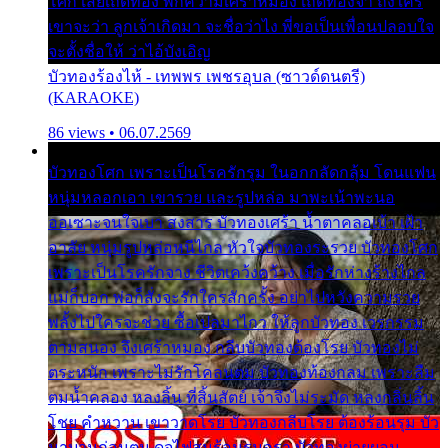
โศก เสียเถิดทอง พักความเศร้าหมอง เถิดทองจ๋า ถึงใคร
เขาจะว่า ลูกเจ้าเกิดมา จะชื่อว่าไง พี่ขอเป็นเพื่อนปลอบใจ
จะตั้งชื่อให้ ว่าไอ้บังเอิญ
บัวทองร้องไห้ - เทพพร เพชรอุบล (ซาวด์ดนตรี)
(KARAOKE)
86 views • 06.07.2569
บัวทองโศก เพราะเป็นโรครักรุม ในอกกลัดกลุ้ม โดนแฟน
หนุ่มหลอกเอา เขารวย และรูปหล่อ มาพะเน้าพะนอ
ออเซาะจนใจเบา สงสาร บัวทองเศร้า น้ำตาคลอเบ้า เฝ้า
อาลัย หนุ่มรูปหล่อหนีไกล หัวใจบัวทองระรวย บัวทองโศก
เพราะเป็นโรครักจาง ชีวิตเคว้งคว้าง เมื่อรักห่างร้างไกล
แม่ก็บอก พ่อก็สั่งจะรักใครสักครั้ง อย่าไปหวังความรวย
พลั้งไปใครจะช่วย ซื้อเปลมาไกว ให้ลูกบัวทอง เวรกรรม
ตามสนอง จึงเศร้าหมอง กลีบบัวทองต้องโรย บัวทองไม่
ตระหนัก เพราะไม่รักโคลนตม บัวทองท้องกลม เพราะลืม
ตมน้ำคลอง หลงลิ้น ที่สิ้นสัตย์ เจ้าจึงไม่ระมัด หลงกลิ่นลิ้น
โชย คำหวาน เขาวาดโรย บัวทองกลีบโรย ต้องร้อนรุม บัว
มาบานก่อนตูม ดุจไฟสุมร้อนรุมอุรา บัวทองผ่ายผอม