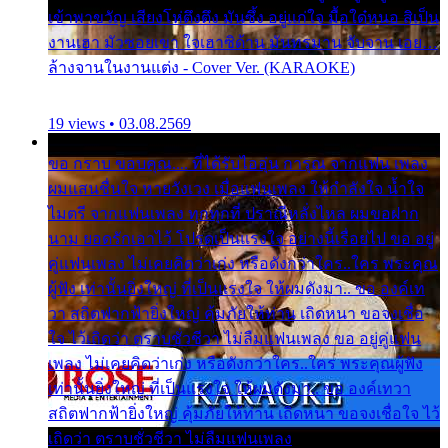
เข้าพาขวัญ เสียงโห่ตึงตึง มันซึ้ง อยู่แก่ใจ มื้อใด๋หนอ สิเป็น
งานเฮา มัวซอยเขา ใจเฮาซิด้าน มันทรมาน จับจาน เอย…
ล้างจานในงานแต่ง - Cover Ver. (KARAOKE)
19 views • 03.08.2569
ขอ กราบ ขอบคุณ.... ที่ได้รับไออุ่น การุณ จากแฟน เพลง
ผมแสนชื่นใจ หายวังเวง เมื่อแฟนเพลง ให้กำลังใจ น้ำใจ
ไมตรี จากแฟนเพลง ทุกทุกที่ ปราณีหลั่งไหล ผมขอฝาก
นาม ยอดรักเอาไว้ โปรดเป็นแรงใจ อย่างนี้เรื่อยไป ขอ อยู่
คู่แฟนเพลง ไม่เคยคิดว่าเก่ง หรือดังกว่าใคร..ใคร พระคุณ
ผู้ฟัง เท่านั้นยิ่งใหญ่ ที่เป็นแรงใจ ให้ผมดังมา.. ขอ องค์เท
วา สถิตฟากฟ้ายิ่งใหญ่ คุ้มภัยให้ท่าน เถิดหนา ขอจงเชื่อ
ใจ ไว้เถิดว่า ตราบชั่วชีวา ไม่ลืมแฟนเพลง ขอ อยู่คู่แฟน
เพลง ไม่เคยคิดว่าเก่ง หรือดังกว่าใคร..ใคร พระคุณผู้ฟัง
เท่านั้นยิ่งใหญ่ ที่เป็นแรงใจ ให้ผมดังมา.. ขอ องค์เทวา
สถิตฟากฟ้ายิ่งใหญ่ คุ้มภัยให้ท่าน เถิดหนา ขอจงเชื่อใจ ไว้
เถิดว่า ตราบชั่วชีวา ไม่ลืมแฟนเพลง