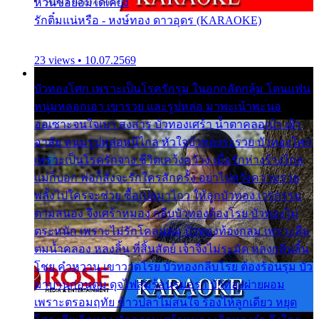
หวั่นขอยอมได้เคียง
รักติ๋มแน่หรือ - หงษ์ทอง ดาวอุดร (KARAOKE)
23 views • 10.07.2569
บัวทองโศก เพราะเป็นโรครักรุม ในอกกลัดกลุ้ม โดนแฟน
หนุ่มหลอกเอา เขารวย และรูปหล่อ มาพะเน้าพะนอ
ออเซาะจนใจเบา สงสาร บัวทองเศร้า น้ำตาคลอเบ้า เฝ้า
อาลัย หนุ่มรูปหล่อหนีไกล หัวใจบัวทองระรวย บัวทองโศก
เพราะเป็นโรครักจาง ชีวิตเคว้งคว้าง เมื่อรักห่างร้างไกล
แม่ก็บอก พ่อก็สั่งจะรักใครสักครั้ง อย่าไปหวังความรวย
พลั้งไปใครจะช่วย ซื้อเปลมาไกว ให้ลูกบัวทอง เวรกรรม
ตามสนอง จึงเศร้าหมอง กลีบบัวทองต้องโรย บัวทองไม่
ตระหนัก เพราะไม่รักโคลนตม บัวทองท้องกลม เพราะลืม
ตมน้ำคลอง หลงลิ้น ที่สิ้นสัตย์ เจ้าจึงไม่ระมัด หลงกลิ่นลิ้น
โชย คำหวาน เขาวาดโรย บัวทองกลีบโรย ต้องร้อนรุม บัว
มาบานก่อนตูม ดุจไฟสุมร้อนรุมอุรา บัวทองผ่ายผอม
เพราะตรอมฤทัย ข้าวปลาไม่สนใจ ร้องไห้ลูกเดียว หยุด