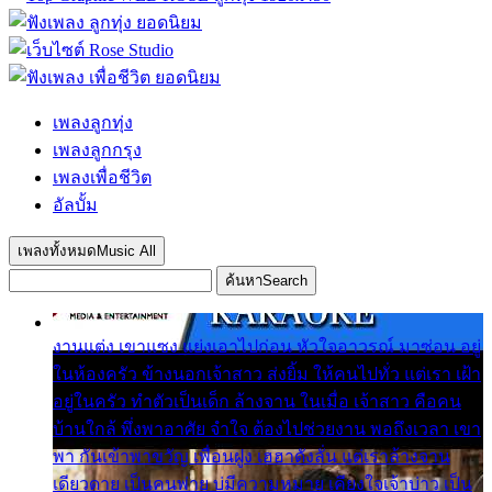
เพลงลูกทุ่ง
เพลงลูกกรุง
เพลงเพื่อชีวิต
อัลบั้ม
เพลงทั้งหมด
Music All
ค้นหา
Search
งานแต่ง เขาแซง แย่งเอาไปก่อน หัวใจอาวรณ์ มาซ่อน อยู่
ในห้องครัว ข้างนอกเจ้าสาว ส่งยิ้ม ให้คนไปทั่ว แต่เรา เฝ้า
อยู่ในครัว ทำตัวเป็นเด็ก ล้างจาน ในเมื่อ เจ้าสาว คือคน
บ้านใกล้ พึ่งพาอาศัย จำใจ ต้องไปช่วยงาน พอถึงเวลา เขา
พา กันเข้าพาขวัญ เพื่อนฝูง เฮฮาดังลั่น แต่เราล้างจาน
เดียวดาย เป็นคนพ่าย บ่มีความหมาย เคียงใจเจ้าบ่าว เป็น