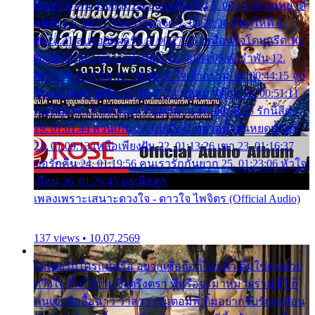
00:06:50 คน 4. 00:10:36 บุญเหลือเกิน 5. 00:13:58 ฝนหยาด
สุดท้าย 6. 00:17:30 ยาใจยาจก 7. 00:20:30 คิดดูให้ดี 8.
00:24:21 ลบรอยแผลรัก 9. 00:27:35 เหมือนใจโดนกรีด 10.
00:30:54 ขบวนการเปาเปียว 11. 00:34:05 คำรำพัน 12.
00:37:20 ปาหนัน 13. 00:40:37 ใจเจ้ากรรม 14. 00:44:15 จูบ
ฉันแล้วจงตายเสีย 15. 00:47:24 ขอสูมาเต๊อะ 16. 00:51:11
คนใจมาร 17. 00:54:50 คืนทรมาน 18. 00:58:25 รักนี้สีดำ
19. 01:01:44 ส่วนเกิน 20. 01:05:42 หยาดน้ำฝนหยดน้ำตา
21. 01:09:13 เหลือเพียงฝัน 22. 01:13:26 เขา 23. 01:16:37
ขอรักคืน 24. 01:19:56 คนเรารักกันยาก 25. 01:23:06 หัวใจ
เถื่อน 26. 01:26:45 อยู่เพื่อลูก
เพลงเพราะเสนาะดวงใจ - ดาวใจ ไพจิตร (Official Audio)
137 views • 10.07.2569
ไม่เคยรักใครแน่หรือ อยากเชื่อถือก็ไม่กล้า ติ๋มใช่คนสวย
ตรึงใจ ติ๋มใช่งามซึ้งตรึงตรา พี่หรือจะมาหมายร่วมชีวี ก็
คนเขาลืออื้อฉาว ว่าสาวๆรุมตอมพี่ ติ๋มอยากรับรักเหมือน