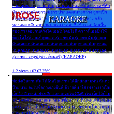
ยอด สุดยอด สุดยอด มันสุดยอด แอบหลงรักสาวราม ที่พัก
ห้องเช่า เธอผิวขาวผมยาว ปากแดงแหลงกลาง ถูกสเป็ก
จริงเธอ อยู่ห้องข้างข้าง อยากเข้าไปแหลงกลาง กลัว
ทองแดง กลับจากรามมาเจอ เธอมาซื้อข้าว แต่ก่อนนั้น
สองเรา เจอะกันครั้งใด เธอไม่เคยไยดี คราวนี้เธอยิ้มให้
ต้องให้ใส่ลีวายส์ สุดยอด สุดยอด มันสุดยอด มันสุดยอด
มันสุดยอด มันสุดยอด มันสุดยอด มันสุดยอด มันสุดยอด
มันสุดยอด มันสุดยอด มันสุดยอด มันสุดยอด มันสุดยอด
สุดยอด - วงซูซู (ซาวด์ดนตรี) (KARAOKE)
112 views • 03.07.2569
พ่อส่งเงินสามพัน ให้ฉันเรียนราม ได้อีกสักสามพัน ฉันคง
บ๊าย บาย จะไปซื้อกางเกงยีนส์ ลีวายส์มาใส่ เพราะเราเป็น
เด็กใต้ ลีวายส์อย่างเดียว อยากจะโชว์ถึงหิวโซ เด็กใต้ก็ไม่
หวั่น ตกตัวละหลายพัน กัดฟันซื้อมา ให้เด็กเทพเหลียวมอง
และต้องรู้ว่า เด็กใต้ไม่ธรรมดา แต่สุดยอด เดินโยกย้ายเย
ยวน กวนโอ๊ยพอได้ เพราะว่านุ่งลีวายส์ ตัวใหม่ใส่มา เดิน