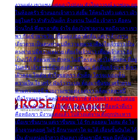
งานแต่ง เขาแซง แย่งเอาไปก่อน หัวใจอาวรณ์ มาซ่อน อยู่
ในห้องครัว ข้างนอกเจ้าสาว ส่งยิ้ม ให้คนไปทั่ว แต่เรา เฝ้า
อยู่ในครัว ทำตัวเป็นเด็ก ล้างจาน ในเมื่อ เจ้าสาว คือคน
บ้านใกล้ พึ่งพาอาศัย จำใจ ต้องไปช่วยงาน พอถึงเวลา เขา
พา กันเข้าพาขวัญ เพื่อนฝูง เฮฮาดังลั่น แต่เราล้างจาน
เดียวดาย เป็นคนพ่าย บ่มีความหมาย เคียงใจเจ้าบ่าว เป็น
คนพ่าย บ่มีความหมาย เคียงใจเจ้าบ่าว เพื่อนเจ้าสาว ยัง
เป็นบ่ได้ คือคนพ่าย ฮักคน ไม่มีใครสน เขาไม่เห็นคน ที่อยู่
ในครัว เจ้าสาว ก็มัวแต่งตัว สวยเด่น นั่งเคียงเจ้าบ่าว ที่เขา
เฝ้าคอย ใจเต้น หัวใจของเรา ลำเค็ญ ใครจะมองเห็น
ความใน ใจ เศร้า มันร้าวระบม ต้องมาขื่นขม เศร้าตรม
ท่ามความสุขี ช่วยงานเขาแต่ง แต่เรา แล้งมาหลายปี
เมื่อไรหนอจะ โชคดี ได้มีพิธีวิวาห์ หัวใจหล้า คอยไปคอย
มา คือหน้าที่เก่า หัวใจหล้า คอยไปคอยมา คือหน้าที่เก่า
คือหยังเขา มีงานแต่งแล้ว ไปล้างแต่จาน ดั่งถูกประหาร
เมื่อเขาชื่นบาน แต่เราขื่นขม โอ้ รัก ลอยลม ไม่สม ดัง ใจ
ล้างจานคอยคู่ ไม่รู้ อีกนานเท่าใด จะได้ เลื่อนขั้นบันได ได้
เป็น ตำแหน่งเจ้าสาว มันเหงา เห็นเขามีคู่ ซมดู มีคู่ก็ม่วน