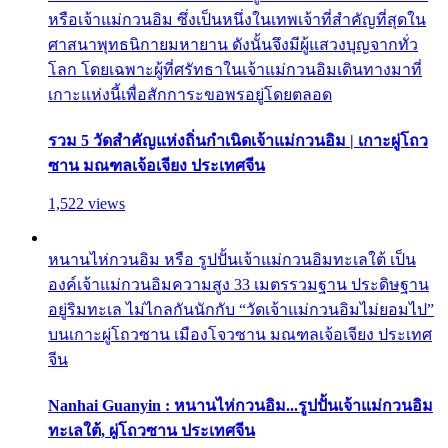
หรือเจ้าแม่กวนอิม ซึ่งเป็นหนึ่งในเทพเจ้าที่สำคัญที่สุดใน
ศาสนาพุทธนิกายมหายาน ดังนั้นจึงมีผู้แสวงบุญจากทั่ว
โลก โดยเฉพาะผู้ที่ศรัทธาในเจ้าแม่กวนอิมเดินทางมาที่
เกาะแห่งนี้เพื่อสักการะขอพรอยู่โดยตลอด
รวม 5 วัดสำคัญแห่งถิ่นกำเนิดเจ้าแม่กวนอิม | เกาะผู่โถว
ซาน มณฑลเจ้อเจียง ประเทศจีน
1,522 views
หนานไห่กวนอิม หรือ รูปปั้นเจ้าแม่กวนอิมทะเลใต้ เป็น
องค์เจ้าแม่กวนอิมความสูง 33 เมตรรวมฐาน ประดิษฐาน
อยู่ริมทะเล ไม่ไกลกันนักกับ “วัดเจ้าแม่กวนอิมไม่ยอมไป”
บนเกาะผู่โถวซาน เมืองโจวซาน มณฑลเจ้อเจียง ประเทศ
จีน
Nanhai Guanyin : หนานไห่กวนอิม...รูปปั้นเจ้าแม่กวนอิม
ทะเลใต้, ผู่โถวซาน ประเทศจีน