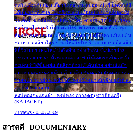
ละกันเกี้ยวกันก่อน เกี้ยวกันก่อน ละสะออนนำพี่เฮ็ดจังได๋สิ
ได้เป็นของพี่ สนองไมตรีน้องแหน่เป็นหยัง อย่าหลับตาซัง
ซะเด้ออ้าย หงษ์ทองไม่เคยรักใคร ดวงใจขาดใครเขาจอง
หงษ์ทองไม่เคยรักใคร ดวงใจขาดใครเขาจอง หัวใจทุก
ห้องว่างเปล่าเสมอ ไม่เคยจะเผลอละเมอถึงใคร แม้น แม้น
ชอบจงจองห้องใจ ขอ ขอให้มีใจรักจริง อย่ามาขออิง แล้ว
พี่ก็วิ่งไปหาแฟนใหม่ บ่จริงอ้ายอย่าเว้ากัน ขั่นบ่เอาอ้าย
อย่าว่า ละอย่ามา ตั๋วหลอกล่อ ละพอให้แต่กระเทิน ละตั๋ว
กะเทินว่าได้ขึ้นหย่ม ต้นสีดาต้องให้ได้หน่วย อย่าเล่นบัก
ตุ๋น ละแต่เพียงหง่าเค้า แล้วยาอ้ายขัดต่อสน นั่นดอกวนาสิ
กายหน้า วนาสิกายหน้า โอ๊ยหงษ์น้องนางมักอ้ายแท้เด้ ละ
อกสิเพแต่นำอ้าย
หงษ์ทองคะนองลำ - หงษ์ทอง ดาวอุดร (ซาวด์ดนตรี)
(KARAOKE)
73 views • 03.07.2569
สารคดี
|
DOCUMENTARY