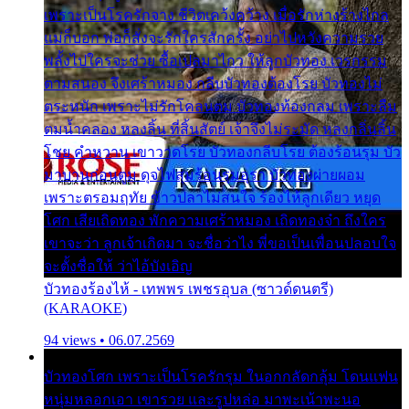
เพราะเป็นโรครักจาง ชีวิตเคว้งคว้าง เมื่อรักห่างร้างไกล
แม่ก็บอก พ่อก็สั่งจะรักใครสักครั้ง อย่าไปหวังความรวย
พลั้งไปใครจะช่วย ซื้อเปลมาไกว ให้ลูกบัวทอง เวรกรรม
ตามสนอง จึงเศร้าหมอง กลีบบัวทองต้องโรย บัวทองไม่
ตระหนัก เพราะไม่รักโคลนตม บัวทองท้องกลม เพราะลืม
ตมน้ำคลอง หลงลิ้น ที่สิ้นสัตย์ เจ้าจึงไม่ระมัด หลงกลิ่นลิ้น
โชย คำหวาน เขาวาดโรย บัวทองกลีบโรย ต้องร้อนรุม บัว
มาบานก่อนตูม ดุจไฟสุมร้อนรุมอุรา บัวทองผ่ายผอม
เพราะตรอมฤทัย ข้าวปลาไม่สนใจ ร้องไห้ลูกเดียว หยุด
โศก เสียเถิดทอง พักความเศร้าหมอง เถิดทองจ๋า ถึงใคร
เขาจะว่า ลูกเจ้าเกิดมา จะชื่อว่าไง พี่ขอเป็นเพื่อนปลอบใจ
จะตั้งชื่อให้ ว่าไอ้บังเอิญ
บัวทองร้องไห้ - เทพพร เพชรอุบล (ซาวด์ดนตรี)
(KARAOKE)
94 views • 06.07.2569
บัวทองโศก เพราะเป็นโรครักรุม ในอกกลัดกลุ้ม โดนแฟน
หนุ่มหลอกเอา เขารวย และรูปหล่อ มาพะเน้าพะนอ