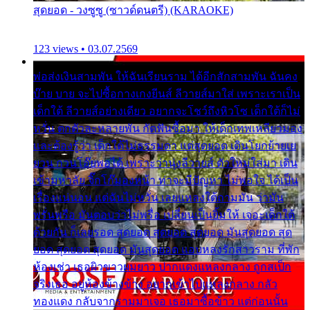
สุดยอด - วงซูซู (ซาวด์ดนตรี) (KARAOKE)
123 views • 03.07.2569
พ่อส่งเงินสามพัน ให้ฉันเรียนราม ได้อีกสักสามพัน ฉันคง
บ๊าย บาย จะไปซื้อกางเกงยีนส์ ลีวายส์มาใส่ เพราะเราเป็น
เด็กใต้ ลีวายส์อย่างเดียว อยากจะโชว์ถึงหิวโซ เด็กใต้ก็ไม่
หวั่น ตกตัวละหลายพัน กัดฟันซื้อมา ให้เด็กเทพเหลียวมอง
และต้องรู้ว่า เด็กใต้ไม่ธรรมดา แต่สุดยอด เดินโยกย้ายเย
ยวน กวนโอ๊ยพอได้ เพราะว่านุ่งลีวายส์ ตัวใหม่ใส่มา เดิน
เข้ามหาลัย จิ๊กโก๊มองหน้า ท่าจะมีปัญหา ไม่พอใจ ได้เป็น
เรื่องแน่นอน แต่ฉันไม่หวั่น เลยแหลงใต้ถามมัน ว่ามัน
พรั่นพรือ มันตอบว่าไม่พรื่อ เปลี่ยนเป็นยิ้มให้ เจอะเด็กใต้
ด้วยกัน ก็เลยรอด สุดยอด สุดยอด สุดยอด มันสุดยอด สุด
ยอด สุดยอด สุดยอด มันสุดยอด แอบหลงรักสาวราม ที่พัก
ห้องเช่า เธอผิวขาวผมยาว ปากแดงแหลงกลาง ถูกสเป็ก
จริงเธอ อยู่ห้องข้างข้าง อยากเข้าไปแหลงกลาง กลัว
ทองแดง กลับจากรามมาเจอ เธอมาซื้อข้าว แต่ก่อนนั้น