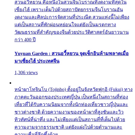
สวนอวี้หยวน คือหนึ่งในสวนจีนโบราณที่งดงามที่สุดใน
เซี่ยงไฮ้ เพราะเต็มไปด้วยสถาปัตยกรรมจีนโบราณอัน
งดงามและศิลปะการจัดสวนที่ประณีต สวนแห่งนี้ไม่เพียง
แต่เป็นสถานที่พักผ่อนหย่อนใจแต่ยังเป็นมรดกทาง
วัฒนธรรมที่สำคัญของจีนด้วยประวัติศาสตร์อันยาวนาน
กว่า 400 ปี
Yuyuan Garden : สวนอวี้หยวน จุดเช็กอินห้ามพลาดเมื่อ
มาเซี่ยงไฮ้ ประเทศจีน
1,306 views
หน้าผาโทจินโบ (Tojinbo) ตั้งอยู่ในจังหวัดฟุกุอิ (Fukui) ทาง
ภาคตะวันออกของประเทศญี่ปุ่น เป็นหนึ่งในสถานที่ท่อง
เที่ยวที่ได้รับความนิยมจากทั้งนักท่องเที่ยวชาวญี่ปุ่นและ
ชาวต่างชาติ ด้วยความงามของหน้าผาที่สูงชันและวิว
ทิวทัศน์ที่น่าทึ่ง และไม่เพียงแต่เป็นสถานที่ที่เต็มไปด้วย
ความงามจากธรรมชาติ แต่ยังแฝงไปด้วยตำนานและ
ความเชื่อที่ลึกซึ้งด้วย