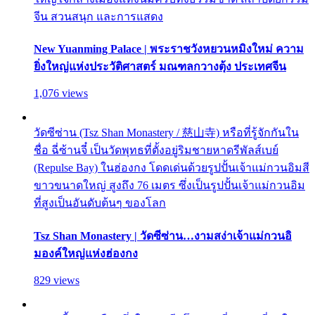
จีน สวนสนุก และการแสดง
New Yuanming Palace | พระราชวังหยวนหมิงใหม่ ความ
ยิ่งใหญ่แห่งประวัติศาสตร์ มณฑลกวางตุ้ง ประเทศจีน
1,076 views
วัดซีซ่าน (Tsz Shan Monastery / 慈山寺) หรือที่รู้จักกันใน
ชื่อ ฉี่ซ้านจี๋ เป็นวัดพุทธที่ตั้งอยู่ริมชายหาดรีพัลส์เบย์
(Repulse Bay) ในฮ่องกง โดดเด่นด้วยรูปปั้นเจ้าแม่กวนอิมสี
ขาวขนาดใหญ่ สูงถึง 76 เมตร ซึ่งเป็นรูปปั้นเจ้าแม่กวนอิม
ที่สูงเป็นอันดับต้นๆ ของโลก
Tsz Shan Monastery | วัดซีซ่าน…งามสง่าเจ้าแม่กวนอิ
มองค์ใหญ่แห่งฮ่องกง
829 views