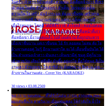
ในครัว เจ้าสาว ก็มัวแต่งตัว สวยเด่น นั่งเคียงเจ้าบ่าว ที่เขา
เฝ้าคอย ใจเต้น หัวใจของเรา ลำเค็ญ ใครจะมองเห็น
ความใน ใจ เศร้า มันร้าวระบม ต้องมาขื่นขม เศร้าตรม
ท่ามความสุขี ช่วยงานเขาแต่ง แต่เรา แล้งมาหลายปี
เมื่อไรหนอจะ โชคดี ได้มีพิธีวิวาห์ หัวใจหล้า คอยไปคอย
มา คือหน้าที่เก่า หัวใจหล้า คอยไปคอยมา คือหน้าที่เก่า
คือหยังเขา มีงานแต่งแล้ว ไปล้างแต่จาน ดั่งถูกประหาร
เมื่อเขาชื่นบาน แต่เราขื่นขม โอ้ รัก ลอยลม ไม่สม ดัง ใจ
ล้างจานคอยคู่ ไม่รู้ อีกนานเท่าใด จะได้ เลื่อนขั้นบันได ได้
เป็น ตำแหน่งเจ้าสาว มันเหงา เห็นเขามีคู่ ซมดู มีคู่ก็ม่วน
เข้าพาขวัญ เสียงโห่ตึงตึง มันซึ้ง อยู่แก่ใจ มื้อใด๋หนอ สิเป็น
งานเฮา มัวซอยเขา ใจเฮาซิด้าน มันทรมาน จับจาน เอย…
ล้างจานในงานแต่ง - Cover Ver. (KARAOKE)
30 views • 03.08.2569
ขอ กราบ ขอบคุณ.... ที่ได้รับไออุ่น การุณ จากแฟน เพลง
ผมแสนชื่นใจ หายวังเวง เมื่อแฟนเพลง ให้กำลังใจ น้ำใจ