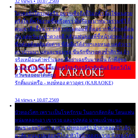
32 views • 10.07.2569
ไม่เคยรักใครแน่หรือ อยากเชื่อถือก็ไม่กล้า ติ๋มใช่คนสวย
ตรึงใจ ติ๋มใช่งามซึ้งตรึงตรา พี่หรือจะมาหมายร่วมชีวี ก็
คนเขาลืออื้อฉาว ว่าสาวๆรุมตอมพี่ ติ๋มอยากรับรักเหมือน
กัน แต่หวั่นจะช้ำดวงฤดี กลัวแฟนของพี่ชี้หน้าด่าทอ ก็คน
ชื่อต๋อยต้อยตุ้มตุ๋ยต่าย พี่ยังลืมได้ง่ายๆเลยหนอ แค่ตัวเรา
สาวบ้านนา แสนจะซอมซ่อ ขืนรักขืนรอคงช้ำสักวัน ถ้า
จริงเหมือนคำพร่ำเฉลย พี่อย่าเฉยรีบมาหมั้น ถ้าพี่สู่ขอ
ตามธรรมเนียม ติ๋มจะเตรียมรับเกลียวสัมพันธ์ ผิดหวังไม่
หวั่นขอยอมได้เคียง
รักติ๋มแน่หรือ - หงษ์ทอง ดาวอุดร (KARAOKE)
34 views • 10.07.2569
บัวทองโศก เพราะเป็นโรครักรุม ในอกกลัดกลุ้ม โดนแฟน
หนุ่มหลอกเอา เขารวย และรูปหล่อ มาพะเน้าพะนอ
ออเซาะจนใจเบา สงสาร บัวทองเศร้า น้ำตาคลอเบ้า เฝ้า
อาลัย หนุ่มรูปหล่อหนีไกล หัวใจบัวทองระรวย บัวทองโศก