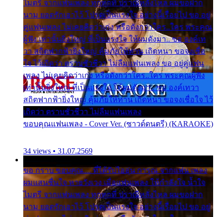
ไมตรี จากแฟนเพลง ทุกทุกที่ ปราณีหลั่งไหล ผมขอฝาก
นาม ยอดรักเอาไว้ โปรดเป็นแรงใจ อย่างนี้เรื่อยไป ขอ อยู่
คู่แฟนเพลง ไม่เคยคิดว่าเก่ง หรือดังกว่าใคร..ใคร พระคุณ
ผู้ฟัง เท่านั้นยิ่งใหญ่ ที่เป็นแรงใจ ให้ผมดังมา.. ขอ องค์เท
วา สถิตฟากฟ้ายิ่งใหญ่ คุ้มภัยให้ท่าน เถิดหนา ขอจงเชื่อ
ใจ ไว้เถิดว่า ตราบชั่วชีวา ไม่ลืมแฟนเพลง ขอ อยู่คู่แฟน
เพลง ไม่เคยคิดว่าเก่ง หรือดังกว่าใคร..ใคร พระคุณผู้ฟัง
เท่านั้นยิ่งใหญ่ ที่เป็นแรงใจ ให้ผมดังมา.. ขอ องค์เทวา
สถิตฟากฟ้ายิ่งใหญ่ คุ้มภัยให้ท่าน เถิดหนา ขอจงเชื่อใจ ไว้
เถิดว่า ตราบชั่วชีวา ไม่ลืมแฟนเพลง
ขอบคุณแฟนเพลง - Cover Ver. (ซาวด์ดนตรี) (KARAOKE)
34 views • 31.07.2569
ขอ กราบ ขอบคุณ.... ที่ได้รับไออุ่น การุณ จากแฟน เพลง
ผมแสนชื่นใจ หายวังเวง เมื่อแฟนเพลง ให้กำลังใจ น้ำใจ
ไมตรี จากแฟนเพลง ทุกทุกที่ ปราณีหลั่งไหล ผมขอฝาก
นาม ยอดรักเอาไว้ โปรดเป็นแรงใจ อย่างนี้เรื่อยไป ขอ อยู่