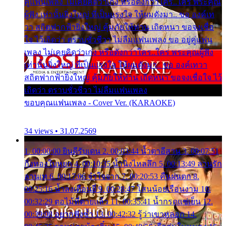
คู่แฟนเพลง ไม่เคยคิดว่าเก่ง หรือดังกว่าใคร..ใคร พระคุณ
ผู้ฟัง เท่านั้นยิ่งใหญ่ ที่เป็นแรงใจ ให้ผมดังมา.. ขอ องค์เท
วา สถิตฟากฟ้ายิ่งใหญ่ คุ้มภัยให้ท่าน เถิดหนา ขอจงเชื่อ
ใจ ไว้เถิดว่า ตราบชั่วชีวา ไม่ลืมแฟนเพลง ขอ อยู่คู่แฟน
เพลง ไม่เคยคิดว่าเก่ง หรือดังกว่าใคร..ใคร พระคุณผู้ฟัง
เท่านั้นยิ่งใหญ่ ที่เป็นแรงใจ ให้ผมดังมา.. ขอ องค์เทวา
สถิตฟากฟ้ายิ่งใหญ่ คุ้มภัยให้ท่าน เถิดหนา ขอจงเชื่อใจ ไว้
เถิดว่า ตราบชั่วชีวา ไม่ลืมแฟนเพลง
ขอบคุณแฟนเพลง - Cover Ver. (KARAOKE)
34 views • 31.07.2569
1. 00:00:00 ยินดีรับเดน 2. 00:03:44 น้ำตาอีสาน 3. 00:07:51
กิ่งทองใบหยก 4. 00:10:35 น้ำนิ่งไหลลึก 5. 00:13:49 ลานรัก
ลานเท 6. 00:17:06 จำใจจาก 7. 00:20:53 คืนฝนตก 8.
00:25:16 น้ำลงเดือนยี่ 9. 00:28:47 โสนน้อยเรือนงาม 10.
00:32:29 ตอไม้ที่ตายแล้ว 11. 00:35:41 น้ำกรดแช่เย็น 12.
00:39:08 อยากฟังซ้ำ 13. 00:42:32 รู้ว่าเขาหลอก 14.