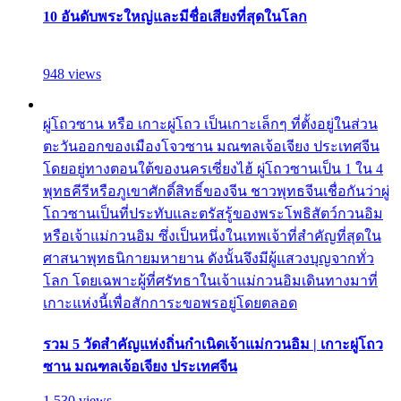
10 อันดับพระใหญ่และมีชื่อเสียงที่สุดในโลก
948 views
ผู่โถวซาน หรือ เกาะผู่โถว เป็นเกาะเล็กๆ ที่ตั้งอยู่ในส่วน
ตะวันออกของเมืองโจวซาน มณฑลเจ้อเจียง ประเทศจีน
โดยอยู่ทางตอนใต้ของนครเซี่ยงไฮ้ ผู่โถวซานเป็น 1 ใน 4
พุทธคีรีหรือภูเขาศักดิ์สิทธิ์ของจีน ชาวพุทธจีนเชื่อกันว่าผู่
โถวซานเป็นที่ประทับและตรัสรู้ของพระโพธิสัตว์กวนอิม
หรือเจ้าแม่กวนอิม ซึ่งเป็นหนึ่งในเทพเจ้าที่สำคัญที่สุดใน
ศาสนาพุทธนิกายมหายาน ดังนั้นจึงมีผู้แสวงบุญจากทั่ว
โลก โดยเฉพาะผู้ที่ศรัทธาในเจ้าแม่กวนอิมเดินทางมาที่
เกาะแห่งนี้เพื่อสักการะขอพรอยู่โดยตลอด
รวม 5 วัดสำคัญแห่งถิ่นกำเนิดเจ้าแม่กวนอิม | เกาะผู่โถว
ซาน มณฑลเจ้อเจียง ประเทศจีน
1,530 views