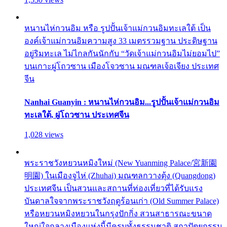
หนานไห่กวนอิม หรือ รูปปั้นเจ้าแม่กวนอิมทะเลใต้ เป็น
องค์เจ้าแม่กวนอิมความสูง 33 เมตรรวมฐาน ประดิษฐาน
อยู่ริมทะเล ไม่ไกลกันนักกับ “วัดเจ้าแม่กวนอิมไม่ยอมไป”
บนเกาะผู่โถวซาน เมืองโจวซาน มณฑลเจ้อเจียง ประเทศ
จีน
Nanhai Guanyin : หนานไห่กวนอิม...รูปปั้นเจ้าแม่กวนอิม
ทะเลใต้, ผู่โถวซาน ประเทศจีน
1,028 views
พระราชวังหยวนหมิงใหม่ (New Yuanming Palace/宮新園
明園) ในเมืองจูไห่ (Zhuhai) มณฑลกวางตุ้ง (Quangdong)
ประเทศจีน เป็นสวนและสถานที่ท่องเที่ยวที่ได้รับแรง
บันดาลใจจากพระราชวังฤดูร้อนเก่า (Old Summer Palace)
หรือหยวนหมิงหยวนในกรุงปักกิ่ง สวนสาธารณะขนาด
ใหญ่ใจกลางเมืองแห่งนี้มีครบทั้งธรรมชาติ สถาปัตยกรรม