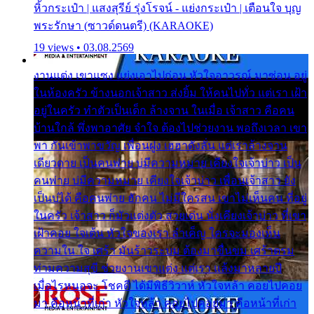
หิ้วกระเป๋า | แสงสุรีย์ รุ่งโรจน์ - แย่งกระเป๋า | เตือนใจ บุญ
พระรักษา (ซาวด์ดนตรี) (KARAOKE)
19 views • 03.08.2569
งานแต่ง เขาแซง แย่งเอาไปก่อน หัวใจอาวรณ์ มาซ่อน อยู่
ในห้องครัว ข้างนอกเจ้าสาว ส่งยิ้ม ให้คนไปทั่ว แต่เรา เฝ้า
อยู่ในครัว ทำตัวเป็นเด็ก ล้างจาน ในเมื่อ เจ้าสาว คือคน
บ้านใกล้ พึ่งพาอาศัย จำใจ ต้องไปช่วยงาน พอถึงเวลา เขา
พา กันเข้าพาขวัญ เพื่อนฝูง เฮฮาดังลั่น แต่เราล้างจาน
เดียวดาย เป็นคนพ่าย บ่มีความหมาย เคียงใจเจ้าบ่าว เป็น
คนพ่าย บ่มีความหมาย เคียงใจเจ้าบ่าว เพื่อนเจ้าสาว ยัง
เป็นบ่ได้ คือคนพ่าย ฮักคน ไม่มีใครสน เขาไม่เห็นคน ที่อยู่
ในครัว เจ้าสาว ก็มัวแต่งตัว สวยเด่น นั่งเคียงเจ้าบ่าว ที่เขา
เฝ้าคอย ใจเต้น หัวใจของเรา ลำเค็ญ ใครจะมองเห็น
ความใน ใจ เศร้า มันร้าวระบม ต้องมาขื่นขม เศร้าตรม
ท่ามความสุขี ช่วยงานเขาแต่ง แต่เรา แล้งมาหลายปี
เมื่อไรหนอจะ โชคดี ได้มีพิธีวิวาห์ หัวใจหล้า คอยไปคอย
มา คือหน้าที่เก่า หัวใจหล้า คอยไปคอยมา คือหน้าที่เก่า