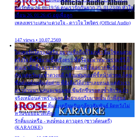
ขอรักคืน 24. 01:19:56 คนเรารักกันยาก 25. 01:23:06 หัวใจ
เถื่อน 26. 01:26:45 อยู่เพื่อลูก
เพลงเพราะเสนาะดวงใจ - ดาวใจ ไพจิตร (Official Audio)
147 views • 10.07.2569
ไม่เคยรักใครแน่หรือ อยากเชื่อถือก็ไม่กล้า ติ๋มใช่คนสวย
ตรึงใจ ติ๋มใช่งามซึ้งตรึงตรา พี่หรือจะมาหมายร่วมชีวี ก็
คนเขาลืออื้อฉาว ว่าสาวๆรุมตอมพี่ ติ๋มอยากรับรักเหมือน
กัน แต่หวั่นจะช้ำดวงฤดี กลัวแฟนของพี่ชี้หน้าด่าทอ ก็คน
ชื่อต๋อยต้อยตุ้มตุ๋ยต่าย พี่ยังลืมได้ง่ายๆเลยหนอ แค่ตัวเรา
สาวบ้านนา แสนจะซอมซ่อ ขืนรักขืนรอคงช้ำสักวัน ถ้า
จริงเหมือนคำพร่ำเฉลย พี่อย่าเฉยรีบมาหมั้น ถ้าพี่สู่ขอ
ตามธรรมเนียม ติ๋มจะเตรียมรับเกลียวสัมพันธ์ ผิดหวังไม่
หวั่นขอยอมได้เคียง
รักติ๋มแน่หรือ - หงษ์ทอง ดาวอุดร (ซาวด์ดนตรี)
(KARAOKE)