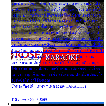
ออเซาะจนใจเบา สงสาร บัวทองเศร้า น้ำตาคลอเบ้า เฝ้า
อาลัย หนุ่มรูปหล่อหนีไกล หัวใจบัวทองระรวย บัวทองโศก
เพราะเป็นโรครักจาง ชีวิตเคว้งคว้าง เมื่อรักห่างร้างไกล
แม่ก็บอก พ่อก็สั่งจะรักใครสักครั้ง อย่าไปหวังความรวย
พลั้งไปใครจะช่วย ซื้อเปลมาไกว ให้ลูกบัวทอง เวรกรรม
ตามสนอง จึงเศร้าหมอง กลีบบัวทองต้องโรย บัวทองไม่
ตระหนัก เพราะไม่รักโคลนตม บัวทองท้องกลม เพราะลืม
ตมน้ำคลอง หลงลิ้น ที่สิ้นสัตย์ เจ้าจึงไม่ระมัด หลงกลิ่นลิ้น
โชย คำหวาน เขาวาดโรย บัวทองกลีบโรย ต้องร้อนรุม บัว
มาบานก่อนตูม ดุจไฟสุมร้อนรุมอุรา บัวทองผ่ายผอม
เพราะตรอมฤทัย ข้าวปลาไม่สนใจ ร้องไห้ลูกเดียว หยุด
โศก เสียเถิดทอง พักความเศร้าหมอง เถิดทองจ๋า ถึงใคร
เขาจะว่า ลูกเจ้าเกิดมา จะชื่อว่าไง พี่ขอเป็นเพื่อนปลอบใจ
จะตั้งชื่อให้ ว่าไอ้บังเอิญ
บัวทองร้องไห้ - เทพพร เพชรอุบล(KARAOKE)
116 views • 06.07.2569