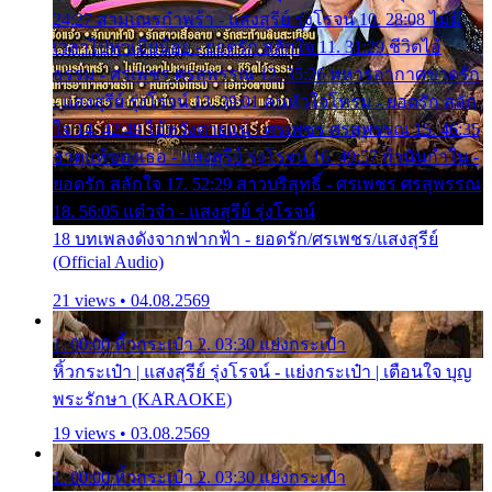
24:27 สามเณรกำพร้า - แสงสุรีย์ รุ่งโรจน์ 10. 28:08 ไม่มี
เวลาไปหาเมียน้อย - ยอดรัก สลักใจ 11. 31:29 ชีวิตไอ้
ธรรม - ศรเพชร ศรสุพรรณ 12. 35:26 ทหารอากาศขาดรัก
- แสงสุรีย์ รุ่งโรจน์ 13. 39:01 คนหัวใจโทรม - ยอดรัก สลัก
ใจ 14. 42:49 ไอ้หวังตายแน่ - ศรเพชร ศรสุพรรณ 15. 46:35
ธาตุแท้ของเธอ - แสงสุรีย์ รุ่งโรจน์ 16. 49:57 กำนันกำใน -
ยอดรัก สลักใจ 17. 52:29 สาวบริสุทธิ์ - ศรเพชร ศรสุพรรณ
18. 56:05 แต๋วจ๋า - แสงสุรีย์ รุ่งโรจน์
18 บทเพลงดังจากฟากฟ้า - ยอดรัก/ศรเพชร/แสงสุรีย์
(Official Audio)
21 views • 04.08.2569
1. 00:00 หิ้วกระเป๋า 2. 03:30 แย่งกระเป๋า
หิ้วกระเป๋า | แสงสุรีย์ รุ่งโรจน์ - แย่งกระเป๋า | เตือนใจ บุญ
พระรักษา (KARAOKE)
19 views • 03.08.2569
1. 00:00 หิ้วกระเป๋า 2. 03:30 แย่งกระเป๋า