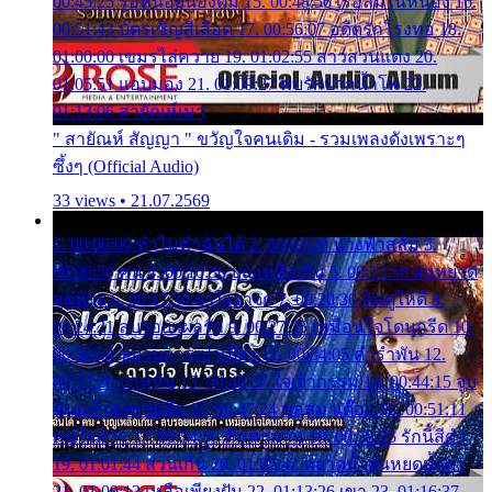
00:45:25 รอหน่อยน้องติ๋ม 15. 00:48:56 เรือล่มในหนอง 16.
00:51:43 บัตรเชิญสีเลือด 17. 00:56:07 อดีตรักโรงทอ 18.
01:00:00 เขมรไล่ควาย 19. 01:02:55 สาวสวนแตง 20.
01:05:51 แอบมอง 21. 01:09:27 พบรักปากน้ำโพ 22.
01:13:06 สายัณห์เมา
" สายัณห์ สัญญา " ขวัญใจคนเดิม - รวมเพลงดังเพราะๆ
ซึ้งๆ (Official Audio)
33 views • 21.07.2569
1. 00:00:00 ทำไมทำฉันได้ 2. 00:03:20 นางฟ้าสลัม 3.
00:06:50 คน 4. 00:10:36 บุญเหลือเกิน 5. 00:13:58 ฝนหยาด
สุดท้าย 6. 00:17:30 ยาใจยาจก 7. 00:20:30 คิดดูให้ดี 8.
00:24:21 ลบรอยแผลรัก 9. 00:27:35 เหมือนใจโดนกรีด 10.
00:30:54 ขบวนการเปาเปียว 11. 00:34:05 คำรำพัน 12.
00:37:20 ปาหนัน 13. 00:40:37 ใจเจ้ากรรม 14. 00:44:15 จูบ
ฉันแล้วจงตายเสีย 15. 00:47:24 ขอสูมาเต๊อะ 16. 00:51:11
คนใจมาร 17. 00:54:50 คืนทรมาน 18. 00:58:25 รักนี้สีดำ
19. 01:01:44 ส่วนเกิน 20. 01:05:42 หยาดน้ำฝนหยดน้ำตา
21. 01:09:13 เหลือเพียงฝัน 22. 01:13:26 เขา 23. 01:16:37