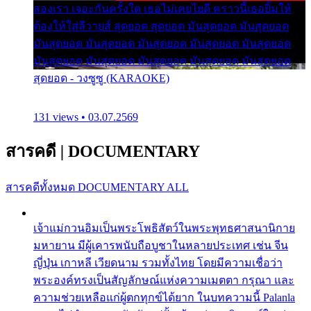
สองเรา เจอะกันครั้งใด เธอไม่เคยไยดี คราวนี้เธอยิ้มให้
ต้องให้ใส่ลีวายส์ สุดยอด สุดยอด มันสุดยอด มันสุดยอด
มันสุดยอด มันสุดยอด มันสุดยอด มันสุดยอด มันสุดยอด
มันสุดยอด มันสุดยอด มันสุดยอด มันสุดยอด มันสุดยอด
สุดยอด - วงซูซู (KARAOKE)
131 views • 03.07.2569
สารคดี
|
DOCUMENTARY
สารคดีทั้งหมด
DOCUMENTARY ALL
เจ้าแม่กวนอิมเป็นพระโพธิสัตว์ในพระพุทธศาสนานิกาย
มหายาน มีผู้เคารพนับถือบูชาในหลายประเทศ เช่น จีน
ญี่ปุ่น เกาหลี เวียดนาม รวมทั้งไทย โดยมีความเชื่อว่า
พระองค์ทรงเป็นสัญลักษณ์แห่งความเมตตา กรุณา และ
ความช่วยเหลือแก่ผู้ตกทุกข์ได้ยาก ในบทความนี้ Palanla