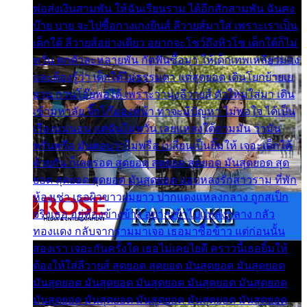
พ่อส่งเงินสามพัน ให้ฉันเรียนราม ได้อีกสักสามพัน ฉันคง
บ๊าย บาย จะไปซื้อกางเกงยีนส์ ลีวายส์มาใส่ เพราะเราเป็น
เด็กใต้ ลีวายส์อย่างเดียว อยากจะโชว์ถึงหิวโซ เด็กใต้ก็ไม่
หวั่น ตกตัวละหลายพัน กัดฟันซื้อมา ให้เด็กเทพเหลียวมอง
และต้องรู้ว่า เด็กใต้ไม่ธรรมดา แต่สุดยอด เดินโยกย้ายเย
ยวน กวนโอ๊ยพอได้ เพราะว่านุ่งลีวายส์ ตัวใหม่ใส่มา เดิน
เข้ามหาลัย จิ๊กโก๊มองหน้า ท่าจะมีปัญหา ไม่พอใจ ได้เป็น
เรื่องแน่นอน แต่ฉันไม่หวั่น เลยแหลงใต้ถามมัน ว่ามัน
พรั่นพรือ มันตอบว่าไม่พรื่อ เปลี่ยนเป็นยิ้มให้ เจอะเด็กใต้
ด้วยกัน ก็เลยรอด สุดยอด สุดยอด สุดยอด มันสุดยอด สุด
ยอด สุดยอด สุดยอด มันสุดยอด แอบหลงรักสาวราม ที่พัก
ห้องเช่า เธอผิวขาวผมยาว ปากแดงแหลงกลาง ถูกสเป็ก
จริงเธอ อยู่ห้องข้างข้าง อยากเข้าไปแหลงกลาง กลัว
ทองแดง กลับจากรามมาเจอ เธอมาซื้อข้าว แต่ก่อนนั้น
สองเรา เจอะกันครั้งใด เธอไม่เคยไยดี คราวนี้เธอยิ้มให้
ต้องให้ใส่ลีวายส์ สุดยอด สุดยอด มันสุดยอด มันสุดยอด
มันสุดยอด มันสุดยอด มันสุดยอด มันสุดยอด มันสุดยอด
มันสุดยอด มันสุดยอด มันสุดยอด มันสุดยอด มันสุดยอด