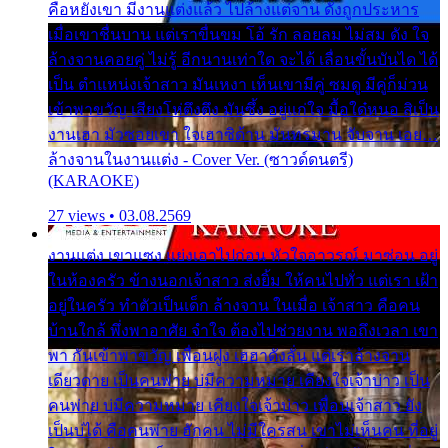
คือหยังเขา มีงานแต่งแล้ว ไปล้างแต่จาน ดั่งถูกประหาร
เมื่อเขาชื่นบาน แต่เราขื่นขม โอ้ รัก ลอยลม ไม่สม ดัง ใจ
ล้างจานคอยคู่ ไม่รู้ อีกนานเท่าใด จะได้ เลื่อนขั้นบันได ได้
เป็น ตำแหน่งเจ้าสาว มันเหงา เห็นเขามีคู่ ซมดู มีคู่ก็ม่วน
เข้าพาขวัญ เสียงโห่ตึงตึง มันซึ้ง อยู่แก่ใจ มื้อใด๋หนอ สิเป็น
งานเฮา มัวซอยเขา ใจเฮาซิด้าน มันทรมาน จับจาน เอย…
ล้างจานในงานแต่ง - Cover Ver. (ซาวด์ดนตรี)
(KARAOKE)
27 views • 03.08.2569
งานแต่ง เขาแซง แย่งเอาไปก่อน หัวใจอาวรณ์ มาซ่อน อยู่
ในห้องครัว ข้างนอกเจ้าสาว ส่งยิ้ม ให้คนไปทั่ว แต่เรา เฝ้า
อยู่ในครัว ทำตัวเป็นเด็ก ล้างจาน ในเมื่อ เจ้าสาว คือคน
บ้านใกล้ พึ่งพาอาศัย จำใจ ต้องไปช่วยงาน พอถึงเวลา เขา
พา กันเข้าพาขวัญ เพื่อนฝูง เฮฮาดังลั่น แต่เราล้างจาน
เดียวดาย เป็นคนพ่าย บ่มีความหมาย เคียงใจเจ้าบ่าว เป็น
คนพ่าย บ่มีความหมาย เคียงใจเจ้าบ่าว เพื่อนเจ้าสาว ยัง
เป็นบ่ได้ คือคนพ่าย ฮักคน ไม่มีใครสน เขาไม่เห็นคน ที่อยู่