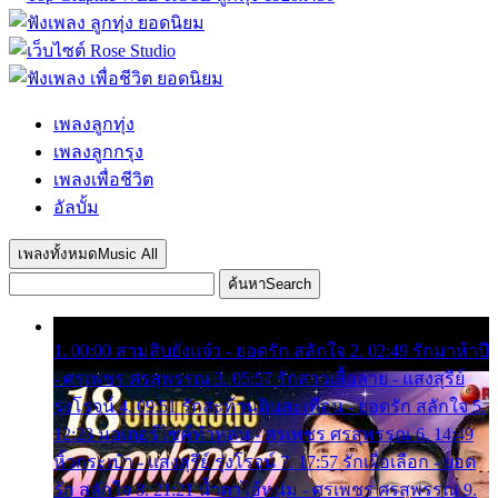
เพลงลูกทุ่ง
เพลงลูกกรุง
เพลงเพื่อชีวิต
อัลบั้ม
เพลงทั้งหมด
Music All
ค้นหา
Search
1. 00:00 สามสิบยังแจ๋ว - ยอดรัก สลักใจ 2. 02:49 รักมาห้าปี
- ศรเพชร ศรสุพรรณ 3. 05:57 รักสาวเสื้อลาย - แสงสุรีย์
รุ่งโรจน์ 4. 09:51 รักสะท้านดินสะเทือน - ยอดรัก สลักใจ 5.
12:23 มอเตอร์ไซค์ทำหล่น - ศรเพชร ศรสุพรรณ 6. 14:49
หิ้วกระเป๋า - แสงสุรีย์ รุ่งโรจน์ 7. 17:57 รักเผื่อเลือก - ยอด
รัก สลักใจ 8. 21:21 น้ำตาไอ้หนุ่ม - ศรเพชร ศรสุพรรณ 9.